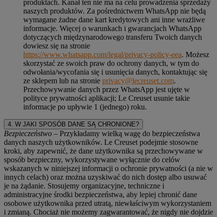
produktach. Kanał ten nie ma na celu prowadzenia sprzedaży
naszych produktów. Za pośrednictwem WhatsApp nie będą
wymagane żadne dane kart kredytowych ani inne wrażliwe
informacje. Więcej o warunkach i gwarancjach WhatsApp
dotyczących międzynarodowego transferu Twoich danych
dowiesz się na stronie
https://www.whatsapp.com/legal/privacy-policy-eea
. Możesz
skorzystać ze swoich praw do ochrony danych, w tym do
odwołania/wycofania się i usunięcia danych, kontaktując się
ze sklepem lub na stronie
privacy@lecreuset.com
.
Przechowywanie danych przez WhatsApp jest ujęte w
polityce prywatności aplikacji; Le Creuset usunie takie
informacje po upływie 1 (jednego) roku.
4. W JAKI SPOSÓB DANE SĄ CHRONIONE?
Bezpieczeństwo
– Przykładamy wielką wagę do bezpieczeństwa
danych naszych użytkowników. Le Creuset podejmie stosowne
kroki, aby zapewnić, że dane użytkownika są przechowywane w
sposób bezpieczny, wykorzystywane wyłącznie do celów
wskazanych w niniejszej informacji o ochronie prywatności (a nie w
innych celach) oraz można uzyskiwać do nich dostęp albo usuwać
je na żądanie. Stosujemy organizacyjne, techniczne i
administracyjne środki bezpieczeństwa, aby lepiej chronić dane
osobowe użytkownika przed utratą, niewłaściwym wykorzystaniem
i zmianą. Chociaż nie możemy zagwarantować, że nigdy nie dojdzie