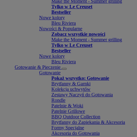
Make the Moment - Summer grilling
Tylko w Le Creuset
Bestseller
Nowe kolory
Bleu Riviera
Nowości & Popularne
Zobacz wszystkie nowości
Make the Moment - Summer grilling
Tylko w Le Creuset
Bestseller
Nowe kolory
Bleu Riviera
Gotowanie & Pieczenie
Gotowanie
Pokaż wszystko: Gotowanie
Brytfanny & Garnki
Kolekcja uchwytów
Zestawy Naczyń do Gotowania
Rondle
Patelnie & Woki
Patelnie Grillowe
BBQ Outdoor Collection
Brytfanny do Zapiekania & Akcesoria
Formy Specjalne
Akcesoria do Gotowania