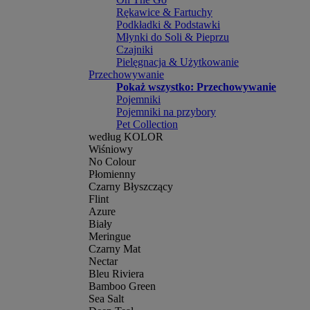
Rękawice & Fartuchy
Podkładki & Podstawki
Młynki do Soli & Pieprzu
Czajniki
Pielęgnacja & Użytkowanie
Przechowywanie
Pokaż wszystko: Przechowywanie
Pojemniki
Pojemniki na przybory
Pet Collection
według KOLOR
Wiśniowy
No Colour
Płomienny
Czarny Błyszczący
Flint
Azure
Biały
Meringue
Czarny Mat
Nectar
Bleu Riviera
Bamboo Green
Sea Salt