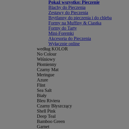
Pokaż wszystko: Pieczenie
Blachy do Pieczenia
Zestawy do Pieczenia
Brytfanny do pieczenia i do chleba
Formy na Muffiny & Ciastka
Formy do Tarty
Mini-Foremki
Akcesoria do Pieczenia
Wyłącznie online
według KOLOR
No Colour
Wiśniowy
Płomienny
Czarny Mat
Meringue
Azure
Flint
Sea Salt
Biały
Bleu Riviera
Czarny Błyszczący
Shell Pink
Deep Teal
Bamboo Green
Garnet