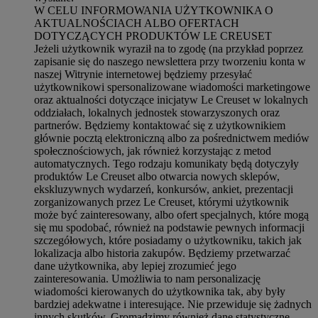
W CELU INFORMOWANIA UŻYTKOWNIKA O
AKTUALNOŚCIACH ALBO OFERTACH
DOTYCZĄCYCH PRODUKTÓW LE CREUSET
Jeżeli użytkownik wyraził na to zgodę (na przykład poprzez
zapisanie się do naszego newslettera przy tworzeniu konta w
naszej Witrynie internetowej będziemy przesyłać
użytkownikowi spersonalizowane wiadomości marketingowe
oraz aktualności dotyczące inicjatyw Le Creuset w lokalnych
oddziałach, lokalnych jednostek stowarzyszonych oraz
partnerów. Będziemy kontaktować się z użytkownikiem
głównie pocztą elektroniczną albo za pośrednictwem mediów
społecznościowych, jak również korzystając z metod
automatycznych. Tego rodzaju komunikaty będą dotyczyły
produktów Le Creuset albo otwarcia nowych sklepów,
ekskluzywnych wydarzeń, konkursów, ankiet, prezentacji
zorganizowanych przez Le Creuset, którymi użytkownik
może być zainteresowany, albo ofert specjalnych, które mogą
się mu spodobać, również na podstawie pewnych informacji
szczegółowych, które posiadamy o użytkowniku, takich jak
lokalizacja albo historia zakupów. Będziemy przetwarzać
dane użytkownika, aby lepiej zrozumieć jego
zainteresowania. Umożliwia to nam personalizację
wiadomości kierowanych do użytkownika tak, aby były
bardziej adekwatne i interesujące. Nie przewiduje się żadnych
innych skutków. Gromadzimy również dane statystyczne