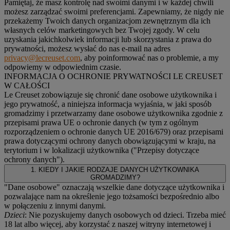
Pamiętaj, że masz kontrolę nad swoimi danymi i w każdej chwili
możesz zarządzać swoimi preferencjami. Zapewniamy, że nigdy nie
przekażemy Twoich danych organizacjom zewnętrznym dla ich
własnych celów marketingowych bez Twojej zgody. W celu
uzyskania jakichkolwiek informacji lub skorzystania z prawa do
prywatności, możesz wysłać do nas e-mail na adres
privacy@lecreuset.com
, aby poinformować nas o problemie, a my
odpowiemy w odpowiednim czasie.
INFORMACJA O OCHRONIE PRYWATNOŚCI LE CREUSET
W CAŁOŚCI
Le Creuset zobowiązuje się chronić dane osobowe użytkownika i
jego prywatność, a niniejsza informacja wyjaśnia, w jaki sposób
gromadzimy i przetwarzamy dane osobowe użytkownika zgodnie z
przepisami prawa UE o ochronie danych (w tym z ogólnym
rozporządzeniem o ochronie danych UE 2016/679) oraz przepisami
prawa dotyczącymi ochrony danych obowiązującymi w kraju, na
terytorium i w lokalizacji użytkownika ("
Przepisy dotyczące
ochrony danych
").
1. KIEDY I JAKIE RODZAJE DANYCH UŻYTKOWNIKA
GROMADZIMY?
"Dane osobowe" oznaczają wszelkie dane dotyczące użytkownika i
pozwalające nam na określenie jego tożsamości bezpośrednio albo
w połączeniu z innymi danymi.
Dzieci
: Nie pozyskujemy danych osobowych od dzieci. Trzeba mieć
18 lat albo więcej, aby korzystać z naszej witryny internetowej i