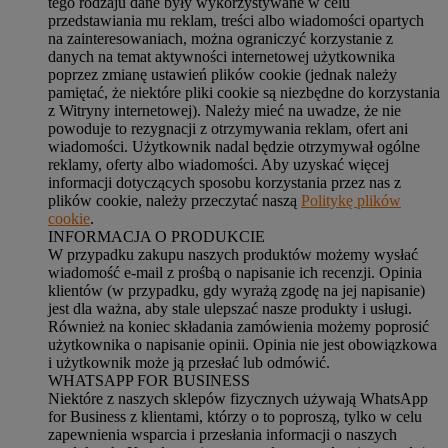
tego rodzaju dane były wykorzystywane w celu
przedstawiania mu reklam, treści albo wiadomości opartych
na zainteresowaniach, można ograniczyć korzystanie z
danych na temat aktywności internetowej użytkownika
poprzez zmianę ustawień plików cookie (jednak należy
pamiętać, że niektóre pliki cookie są niezbędne do korzystania
z Witryny internetowej). Należy mieć na uwadze, że nie
powoduje to rezygnacji z otrzymywania reklam, ofert ani
wiadomości. Użytkownik nadal będzie otrzymywał ogólne
reklamy, oferty albo wiadomości. Aby uzyskać więcej
informacji dotyczących sposobu korzystania przez nas z
plików cookie, należy przeczytać naszą
Politykę plików
cookie
.
INFORMACJA O PRODUKCIE
W przypadku zakupu naszych produktów możemy wysłać
wiadomość e-mail z prośbą o napisanie ich recenzji. Opinia
klientów (w przypadku, gdy wyrażą zgodę na jej napisanie)
jest dla ważna, aby stale ulepszać nasze produkty i usługi.
Również na koniec składania zamówienia możemy poprosić
użytkownika o napisanie opinii. Opinia nie jest obowiązkowa
i użytkownik może ją przesłać lub odmówić.
WHATSAPP FOR BUSINESS
Niektóre z naszych sklepów fizycznych używają WhatsApp
for Business z klientami, którzy o to poproszą, tylko w celu
zapewnienia wsparcia i przesłania informacji o naszych