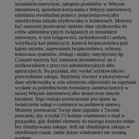
stosunkiem umownym, zakupem produktów w Witrynie
internetowej, sposobem korzystania z Witryny internetowej,
udzielania ewentualnej pomocy posprzedażowej albo
umożliwienia udziału użytkownika w konkursach. Możemy
być zmuszeni przetwarzać niektóre dane użytkownika do
celów administracyjnych związanych ze stosunkiem
umownym, w tym księgowości, rachunkowości i audytu,
weryfikacji kart płatniczych, kontroli bezpieczeństwa pod
kątem oszustw, zapewniania bezpieczeństwa, ochrony,
testowania systemów, obsługi i analizy statystycznej itp.
Czasami możemy być zmuszeni skontaktować się z
użytkownikiem z przyczyn administracyjnych albo
operacyjnych. Na przykład, aby wysłać użytkownikowi
potwierdzenie zakupu. Będziemy również wykorzystywać
dane użytkownika w celu udzielenia odpowiedzi na zapytania
wysłane za pośrednictwem formularzy zamieszczonych w
naszej Witrynie internetowej albo dostarczone innymi
kanałami. Tego rodzaju przetwarzanie jest oparte na
świadczeniu usługi e-commerce na podstawie umowy.
Możemy przetwarzać Twoje dane (zgodnie z Twoimi
prawami), aby wysyłać Ci kolejne wiadomości e-mail w
przypadku, gdy dodałeś elementy do naszego koszyka online
bez sfinalizowania zakupu. Jeśli nie sfinalizujesz zakupu w
określonym czasie, żadne dalsze wiadomości nie zostaną
wysłane.