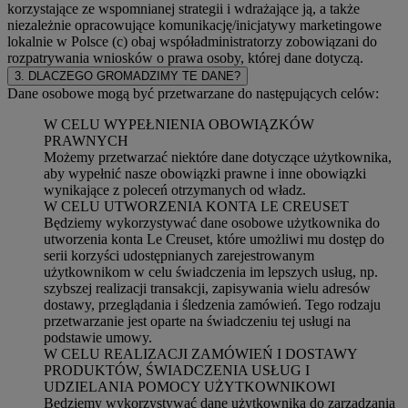
korzystające ze wspomnianej strategii i wdrażające ją, a także
niezależnie opracowujące komunikację/inicjatywy marketingowe
lokalnie w Polsce (c) obaj współadministratorzy zobowiązani do
rozpatrywania wniosków o prawa osoby, której dane dotyczą.
3. DLACZEGO GROMADZIMY TE DANE?
Dane osobowe mogą być przetwarzane do następujących celów:
W CELU WYPEŁNIENIA OBOWIĄZKÓW
PRAWNYCH
Możemy przetwarzać niektóre dane dotyczące użytkownika,
aby wypełnić nasze obowiązki prawne i inne obowiązki
wynikające z poleceń otrzymanych od władz.
W CELU UTWORZENIA KONTA LE CREUSET
Będziemy wykorzystywać dane osobowe użytkownika do
utworzenia konta Le Creuset, które umożliwi mu dostęp do
serii korzyści udostępnianych zarejestrowanym
użytkownikom w celu świadczenia im lepszych usług, np.
szybszej realizacji transakcji, zapisywania wielu adresów
dostawy, przeglądania i śledzenia zamówień. Tego rodzaju
przetwarzanie jest oparte na świadczeniu tej usługi na
podstawie umowy.
W CELU REALIZACJI ZAMÓWIEŃ I DOSTAWY
PRODUKTÓW, ŚWIADCZENIA USŁUG I
UDZIELANIA POMOCY UŻYTKOWNIKOWI
Będziemy wykorzystywać dane użytkownika do zarządzania