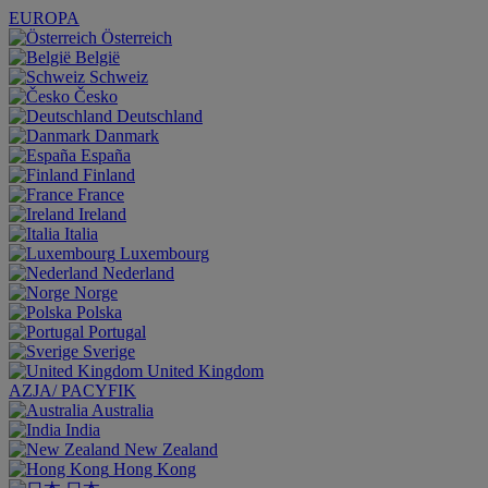
EUROPA
Österreich
België
Schweiz
Česko
Deutschland
Danmark
España
Finland
France
Ireland
Italia
Luxembourg
Nederland
Norge
Polska
Portugal
Sverige
United Kingdom
AZJA/ PACYFIK
Australia
India
New Zealand
Hong Kong