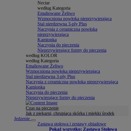
Nectar
według Kategoria
Emaliowane Żeliwo
Wzmocniona powłoka nieprzywierająca
Stal nierdzewna 3-ply Plus
Naczynia z ceramiczną powłoką
nieprzywierająca
Kamionka
Naczynia do pieczenia
Nieprzywierające formy do pieczenia
według KOLOR
według Kategoria
Emaliowane Żeliwo
Wzmocniona powłoka nieprzywierająca
Stal nierdzewna 3-ply Plus
Naczynia z ceramiczną powłoką nieprzywierająca
Kamionka
Naczynia do pieczenia
Nieprzywierające formy do pieczenia
Czas na pieczenie
Jak z piekarni, chrupiąca skórka i miękki środek
Jedzenie
Zastawa stołowa i zestawy obiadowe
Pokaż wszystko: Zastawa Stołowa