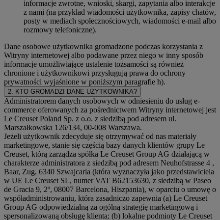
informacje zwrotne, wnioski, skargi, zapytania albo interakcje
z nami (na przykład wiadomości użytkownika, zapisy chatów,
posty w mediach społecznościowych, wiadomości e-mail albo
rozmowy telefoniczne).
Dane osobowe użytkownika gromadzone podczas korzystania z
Witryny internetowej albo podawane przez niego w inny sposób
informacje umożliwiające ustalenie tożsamości są również
chronione i użytkownikowi przysługują prawa do ochrony
prywatności wyjaśnione w poniższym paragrafie h).
2. KTO GROMADZI DANE UŻYTKOWNIKA?
Administratorem danych osobowych w odniesieniu do usług e-
commerce oferowanych za pośrednictwem Witryny internetowej jest
Le Creuset Poland Sp. z o.o. z siedzibą pod adresem ul.
Marszałkowska 126/134, 00-008 Warszawa.
Jeżeli użytkownik zdecyduje się otrzymywać od nas materiały
marketingowe, stanie się częścią bazy danych klientów grupy Le
Creuset, którą zarządza spółka Le Creuset Group AG działającą w
charakterze administratora z siedzibą pod adresem Neuhofstrasse 4 ,
Baar, Zug, 6340 Szwajcaria (która wyznaczyła jako przedstawiciela
w UE Le Creuset SL, numer VAT B62153630, z siedzibą w Paseo
de Gracia 9, 2º, 08007 Barcelona, Hiszpania), w oparciu o umowę o
współadministrowaniu, która zasadniczo zapewnia (a) Le Creuset
Group AG odpowiedzialną za ogólną strategię marketingową i
spersonalizowaną obsługę klienta; (b) lokalne podmioty Le Creuset