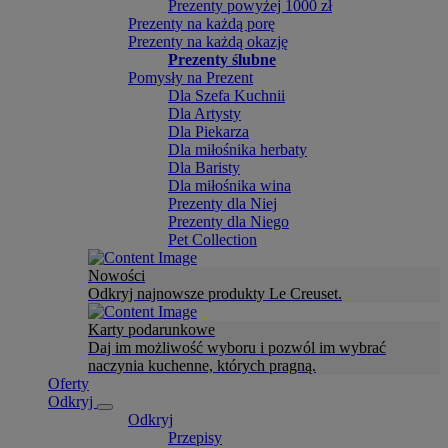
Prezenty powyżej 1000 zł
Prezenty na każdą porę
Prezenty na każdą okazję
Prezenty ślubne
Pomysły na Prezent
Dla Szefa Kuchnii
Dla Artysty
Dla Piekarza
Dla miłośnika herbaty
Dla Baristy
Dla miłośnika wina
Prezenty dla Niej
Prezenty dla Niego
Pet Collection
Nowości
Odkryj najnowsze produkty Le Creuset.
Karty podarunkowe
Daj im możliwość wyboru i pozwól im wybrać
naczynia kuchenne, których pragną.
Oferty
Odkryj
Odkryj
Przepisy