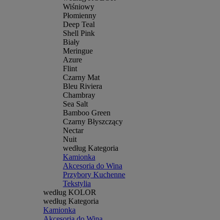
Wiśniowy
Płomienny
Deep Teal
Shell Pink
Biały
Meringue
Azure
Flint
Czarny Mat
Bleu Riviera
Chambray
Sea Salt
Bamboo Green
Czarny Błyszczący
Nectar
Nuit
według Kategoria
Kamionka
Akcesoria do Wina
Przybory Kuchenne
Tekstylia
według KOLOR
według Kategoria
Kamionka
Akcesoria do Wina