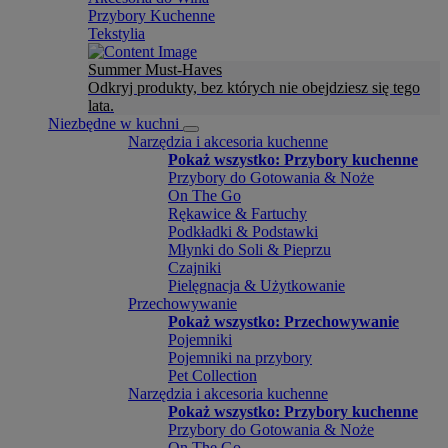
Przybory Kuchenne
Tekstylia
Summer Must-Haves
Odkryj produkty, bez których nie obejdziesz się tego
lata.
Niezbędne w kuchni
Narzędzia i akcesoria kuchenne
Pokaż wszystko: Przybory kuchenne
Przybory do Gotowania & Noże
On The Go
Rękawice & Fartuchy
Podkładki & Podstawki
Młynki do Soli & Pieprzu
Czajniki
Pielęgnacja & Użytkowanie
Przechowywanie
Pokaż wszystko: Przechowywanie
Pojemniki
Pojemniki na przybory
Pet Collection
Narzędzia i akcesoria kuchenne
Pokaż wszystko: Przybory kuchenne
Przybory do Gotowania & Noże
On The Go