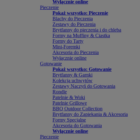
Wyłącznie online
Pieczenie
Pokaż wszystko: Pieczenie
Blachy do Pieczenia
Zestawy do Pieczenia
Brytfanny do pieczenia i do chleba
Formy na Muffiny & Ciastka
Formy do Tarty
Mini-Foremki
Akcesoria do Pieczenia
Wyłącznie online
Gotowanie
Pokaż wszystko: Gotowanie
Brytfanny & Garnki
Kolekcja uchwytów
Zestawy Naczyń do Gotowania
Rondle
Patelnie & Woki
Patelnie Grillowe
BBQ Outdoor Collection
Brytfanny do Zapiekania & Akcesoria
Formy Specjalne
Akcesoria do Gotowania
Wyłącznie online
Pieczenie