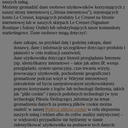
naszych usług.
Możemy gromadzić dane osobowe użytkowników korzystających z
naszej strony internetowej („Strona internetowa”), rejestrujących
konto Le Creuset, kupujących produkty Le Creuset na Stronie
internetowej lub w naszych sklepach Le Creuset (Signature
Boutique i Salony Outlet) lub subskrybujących nasze komunikaty
marketingowe. Dane osobowe mogą dotyczyć:
dane zakupu, na przykład datę i godzinę zakupu, dane
dostawy, dane i informacje szczegółowe dotyczące produktu i
płatności w celu realizacji zamówień;
dane użytkownika dotyczące historii przeglądania Internetu
(np. identyfikatory internetowe – takie jak adres IP, wersja
przeglądarki, system operacyjny, czas trwania wizyty,
powracający użytkownik, pochodzenie geograficzne)
gromadzone podczas wizyt w Witrynie internetowej
(niezależnie od bycia zarejestrowanym użytkownikiem)
poprzez korzystanie z logów lub technologii śledzenia, takich
jak "pliki cookie" i innych podobnych technologii (w tym
technologię Piksela Śledzącego) ,informacje na temat
gromadzenia danych za pomocą plików cookie można
znaleźć w naszej
Polityce plików cookie
w celu ulepszenia
naszych usług i reklam albo do celów analizy statystycznej –
w większości przypadków nie będziemy w stanie
zidentyfikować użytkownika na podstawie tych danych;