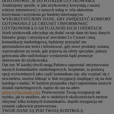
DOSTOSOWAĆ JE DO POTRZEB UŻYTKOWNIKA
Analizujemy sposób, w jaki użytkownicy korzystają z naszej
witryny internetowej i z naszych usług w celu ułatwienia
korzystania i uczynienia go bardziej interesującym.
WYKORZYSTUJEMY DANE, ABY ZWIĘKSZYĆ KOMFORT
GOTOWANIA Z LE CREUSET I INFORMOWAĆ
UŻYTKOWNIKA O AKTUALNOŚCIACH I OFERTACH
Jeżeli użytkownik zdecyduje się dodać swoje dane do bazy danych
klientów grupy i otrzymywać newsletter Le Creuset i inną
komunikację marketingową, będziemy przesyłać mu
spersonalizowane treści i informować, gdy nowe produkty zostaną
wprowadzone na rynek, gdy pojawią się oferty specjalne, pokazy
gotowania albo nadchodzące wydarzenia bądź promocje
skierowane do użytkownika.
Opt out:
W każdej chwili mogą Państwo zaprzestać otrzymywania
naszych komunikatów marketingowych, bezpłatnie, za pomocą
opcji wyświetlanych jako część komunikatu (np. aby wypisać się z
newslettera, możesz kliknąć w link rezygnacji znajdujący się na dole
każdego e-maila). W każdym przypadku chęci zaprzestania naszych
działań marketingowych, napisz do nas na adres
privacy@lecreuset.com
. Przetworzymy Twoją rezygnację tak
szybko, jak to możliwe, ale w niektórych okolicznościach możesz
otrzymać kilka kolejnych komunikatów, dopóki rezygnacja nie
zostanie całkowicie przetworzona.
TWOJE DANE SĄ POD TWOJĄ KONTROLĄ