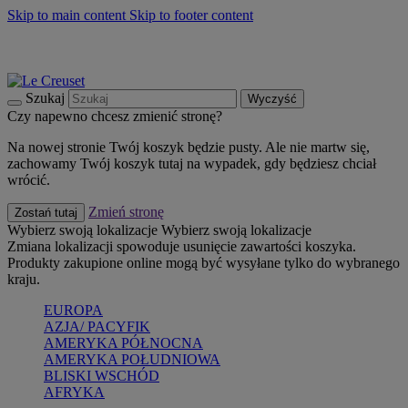
Skip to main content
Skip to footer content
Summer must-haves
Kup Teraz
Bezpłatna dostawa naczyń
Dostawa w ciągu 2-3 dni roboczych
Szukaj
Wyczyść
Czy napewno chcesz zmienić stronę?
Na nowej stronie Twój koszyk będzie pusty. Ale nie martw się,
zachowamy Twój koszyk tutaj na wypadek, gdy będziesz chciał
wrócić.
Zmień stronę
Zostań tutaj
Wybierz swoją lokalizacje
Wybierz swoją lokalizacje
Zmiana lokalizacji spowoduje usunięcie zawartości koszyka.
Produkty zakupione online mogą być wysyłane tylko do wybranego
kraju.
EUROPA
AZJA/ PACYFIK
AMERYKA PÓŁNOCNA
AMERYKA POŁUDNIOWA
BLISKI WSCHÓD
AFRYKA