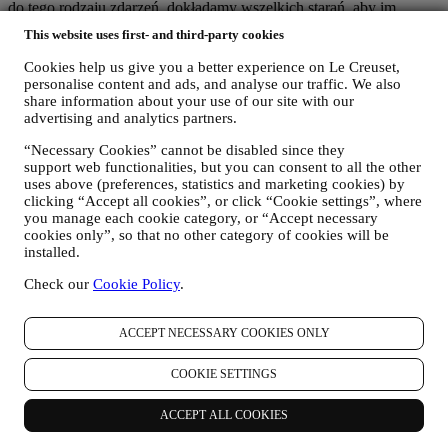
do tego rodzaju zdarzeń, dokładamy wszelkich starań, aby im
zapobiec.
This website uses first- and third-party cookies
Gdzie
– Aby świadczyć na rzecz użytkownika usługi opisane
powyżej, jego dane osobowe mogą być przetwarzane albo
Cookies help us give you a better experience on Le Creuset,
przechowywane zarówno w kraju jego zamieszkania, jak i poza
personalise content and ads, and analyse our traffic. We also
nim, a także w granicach i poza granicami Europejskiego Obszaru
share information about your use of our site with our
Gospodarczego (EOG). Biorąc pod uwagę globalny charakter
advertising and analytics partners.
programów Le Creuset, niektóre jednostki stowarzyszone i
“Necessary Cookies” cannot be disabled since they
partnerzy Le Creuset, działający w charakterze podmiotów
support web functionalities, but you can consent to all the other
przetwarzających, mogą uzyskiwać dostęp do danych osobowych
uses above (preferences, statistics and marketing cookies) by
użytkownika i mają siedzibę w krajach innych niż kraj zamieszkania
clicking “Accept all cookies”, or click “Cookie settings”, where
użytkownika albo w krajach spoza EOG. Każdorazowo dane
you manage each cookie category, or “Accept necessary
użytkownika mogą być przekazywane wyłącznie do krajów spoza
cookies only”, so that no other category of cookies will be
EOG oferujących odpowiedni poziom ochrony w uznaniu
installed.
europejskiego prawa (jak na przykład Szwajcaria, gdzie Le Creuset
Group AG ma swoją siedzibę) albo w innych sytuacjach na mocy
Check our
Cookie Policy
.
konkretnych ustaleń umownych zapewniających przestrzeganie
europejskich zasad i norm ochrony danych osobowych (np.
wykorzystujemy tak zwane wzorcowe klauzule sporządzone przez
ACCEPT NECESSARY COOKIES ONLY
Komisję Europejską). Każdorazowo w przypadku przesyłania
danych osobowych do krajów innych niż kraj zamieszania
COOKIE SETTINGS
użytkownika albo krajów spoza EOG, dane użytkownika będą
chronione przez odpowiednie systemy bezpieczeństwa, które są na
ACCEPT ALL COOKIES
bieżąco aktualizowane i poddawane konserwacji zgodnie z
Przepisami dotyczącymi ochrony danych.