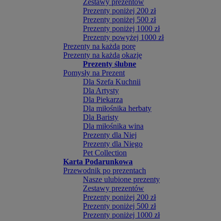
Zestawy prezentów
Prezenty poniżej 200 zł
Prezenty poniżej 500 zł
Prezenty poniżej 1000 zł
Prezenty powyżej 1000 zł
Prezenty na każdą porę
Prezenty na każdą okazję
Prezenty ślubne
Pomysły na Prezent
Dla Szefa Kuchnii
Dla Artysty
Dla Piekarza
Dla miłośnika herbaty
Dla Baristy
Dla miłośnika wina
Prezenty dla Niej
Prezenty dla Niego
Pet Collection
Karta Podarunkowa
Przewodnik po prezentach
Nasze ulubione prezenty
Zestawy prezentów
Prezenty poniżej 200 zł
Prezenty poniżej 500 zł
Prezenty poniżej 1000 zł