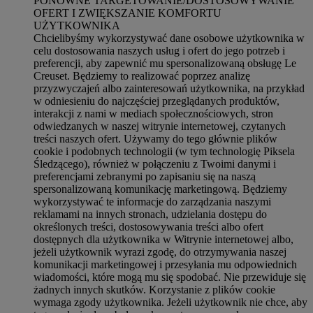
PONOWNE TARGETOWANIE/DOSTOSOWYWANIE
OFERT I ZWIĘKSZANIE KOMFORTU
UŻYTKOWNIKA
Chcielibyśmy wykorzystywać dane osobowe użytkownika w
celu dostosowania naszych usług i ofert do jego potrzeb i
preferencji, aby zapewnić mu spersonalizowaną obsługę Le
Creuset. Będziemy to realizować poprzez analizę
przyzwyczajeń albo zainteresowań użytkownika, na przykład
w odniesieniu do najczęściej przeglądanych produktów,
interakcji z nami w mediach społecznościowych, stron
odwiedzanych w naszej witrynie internetowej, czytanych
treści naszych ofert. Używamy do tego głównie plików
cookie i podobnych technologii (w tym technologię Piksela
Śledzącego), również w połączeniu z Twoimi danymi i
preferencjami zebranymi po zapisaniu się na naszą
spersonalizowaną komunikację marketingową. Będziemy
wykorzystywać te informacje do zarządzania naszymi
reklamami na innych stronach, udzielania dostępu do
określonych treści, dostosowywania treści albo ofert
dostępnych dla użytkownika w Witrynie internetowej albo,
jeżeli użytkownik wyrazi zgodę, do otrzymywania naszej
komunikacji marketingowej i przesyłania mu odpowiednich
wiadomości, które mogą mu się spodobać. Nie przewiduje się
żadnych innych skutków. Korzystanie z plików cookie
wymaga zgody użytkownika. Jeżeli użytkownik nie chce, aby