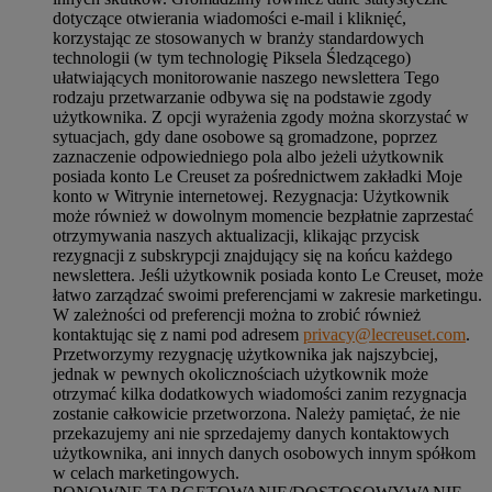
dotyczące otwierania wiadomości e-mail i kliknięć,
korzystając ze stosowanych w branży standardowych
technologii (w tym technologię Piksela Śledzącego)
ułatwiających monitorowanie naszego newslettera Tego
rodzaju przetwarzanie odbywa się na podstawie zgody
użytkownika. Z opcji wyrażenia zgody można skorzystać w
sytuacjach, gdy dane osobowe są gromadzone, poprzez
zaznaczenie odpowiedniego pola albo jeżeli użytkownik
posiada konto Le Creuset za pośrednictwem zakładki Moje
konto w Witrynie internetowej. Rezygnacja: Użytkownik
może również w dowolnym momencie bezpłatnie zaprzestać
otrzymywania naszych aktualizacji, klikając przycisk
rezygnacji z subskrypcji znajdujący się na końcu każdego
newslettera. Jeśli użytkownik posiada konto Le Creuset, może
łatwo zarządzać swoimi preferencjami w zakresie marketingu.
W zależności od preferencji można to zrobić również
kontaktując się z nami pod adresem
privacy@lecreuset.com
.
Przetworzymy rezygnację użytkownika jak najszybciej,
jednak w pewnych okolicznościach użytkownik może
otrzymać kilka dodatkowych wiadomości zanim rezygnacja
zostanie całkowicie przetworzona.
Należy pamiętać, że nie
przekazujemy ani nie sprzedajemy danych kontaktowych
użytkownika, ani innych danych osobowych innym spółkom
w celach marketingowych
.