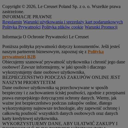
Copyright © 2026, Le Creuset Poland Sp. z o. o. Wszelkie prawa
zastrzeżone.
INFORMACJE PRAWNE
Regulamin
Warunki użytkowania i sprzedaży kart podarunkowych
Polityka Prywatności
Polityka plików cookie
Warunki Promocji
Informacja O Ochronie Prywatności Le Creuset
Poniższa polityka prywatności dotyczy konsumentów. Jeśli jesteś
naszym partnerem biznesowym, zapoznaj się z
Polityką
prywatności B2B
Obiecujemy szanować prywatność użytkownika i chronić jego dane
osobowe! Zawsze informujemy, w jaki sposób i dlaczego
wykorzystujemy dane osobowe użytkownika.
BEZPIECZEŃSTWO PODCZAS ZAKUPÓW ONLINE JEST
NASZYM PRIORYTETEM
Dane osobowe użytkownika są przechowywane w sposób
bezpieczny i z zachowaniem ścisłej poufności, zgodnie z przepisami
prawa europejskiego dotyczącymi ochrony danych. Wiemy, jak
ważne jest bezpieczeństwo podczas zakupów online, dlatego
wykorzystujemy najnowsze technologie, aby zapewnić ochronę i
całkowitą poufność wszystkich danych osobowych oraz danych
karty kredytowej użytkownika.
WYKORZYSTUJEMY DANE, ABY UŁATWIĆ ZAKUPY I