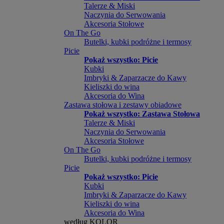
Talerze & Miski
Naczynia do Serwowania
Akcesoria Stołowe
On The Go
Butelki, kubki podróżne i termosy
Picie
Pokaż wszystko: Picie
Kubki
Imbryki & Zaparzacze do Kawy
Kieliszki do wina
Akcesoria do Wina
Zastawa stołowa i zestawy obiadowe
Pokaż wszystko: Zastawa Stołowa
Talerze & Miski
Naczynia do Serwowania
Akcesoria Stołowe
On The Go
Butelki, kubki podróżne i termosy
Picie
Pokaż wszystko: Picie
Kubki
Imbryki & Zaparzacze do Kawy
Kieliszki do wina
Akcesoria do Wina
według KOLOR