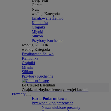
Deep Teal
Garnet
Nuit
według Kategoria
Emaliowane Żeliwo
Kamionka
Czajniki
Młynki
Silikon
Przybory Kuchenne
według KOLOR
według Kategoria
Emaliowane Żeliwo
Kamionka
Czajniki
Młynki
Silikon
Przybory Kuchenne
Le Creuset Essentials
Znajdź niezbędne elementy swojej kuchni.
Prezenty
Karta Podarunkowa
Przewodnik po prezentach
Nasze ulubione prezenty