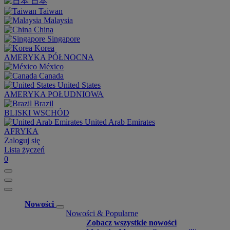
日本
Taiwan
Malaysia
China
Singapore
Korea
AMERYKA PÓŁNOCNA
México
Canada
United States
AMERYKA POŁUDNIOWA
Brazil
BLISKI WSCHÓD
United Arab Emirates
AFRYKA
Zaloguj się
Lista życzeń
0
Nowości
Nowości & Popularne
Zobacz wszystkie nowości