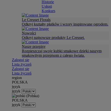
Historie
Usługi
Konkurs
Le Creuset Florals
Odkryj kształty płatków i wzory inspirowane ogrodem.
Nowości
Odkryj najnowsze produkty Le Creuset.
Nasze przepisy
Rozpieszczaj swoje kubki smakowe dzięki naszym
smakowitym przepisom z całego świata.
Zaloguj się
Lista życzeń
Zaloguj się
Lista życzeń
region
POLSKA
język
język
POLSKA
język