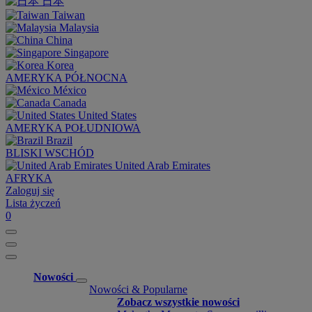
日本
Taiwan
Malaysia
China
Singapore
Korea
AMERYKA PÓŁNOCNA
México
Canada
United States
AMERYKA POŁUDNIOWA
Brazil
BLISKI WSCHÓD
United Arab Emirates
AFRYKA
Zaloguj się
Lista życzeń
0
Nowości
Nowości & Popularne
Zobacz wszystkie nowości