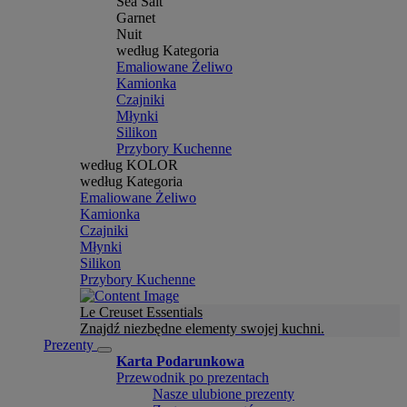
Sea Salt
Garnet
Nuit
według Kategoria
Emaliowane Żeliwo
Kamionka
Czajniki
Młynki
Silikon
Przybory Kuchenne
według KOLOR
według Kategoria
Emaliowane Żeliwo
Kamionka
Czajniki
Młynki
Silikon
Przybory Kuchenne
Le Creuset Essentials
Znajdź niezbędne elementy swojej kuchni.
Prezenty
Karta Podarunkowa
Przewodnik po prezentach
Nasze ulubione prezenty