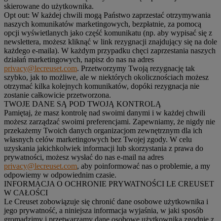
skierowane do użytkownika.
Opt out:
W każdej chwili mogą Państwo zaprzestać otrzymywania
naszych komunikatów marketingowych, bezpłatnie, za pomocą
opcji wyświetlanych jako część komunikatu (np. aby wypisać się z
newslettera, możesz kliknąć w link rezygnacji znajdujący się na dole
każdego e-maila). W każdym przypadku chęci zaprzestania naszych
działań marketingowych, napisz do nas na adres
privacy@lecreuset.com
. Przetworzymy Twoją rezygnację tak
szybko, jak to możliwe, ale w niektórych okolicznościach możesz
otrzymać kilka kolejnych komunikatów, dopóki rezygnacja nie
zostanie całkowicie przetworzona.
TWOJE DANE SĄ POD TWOJĄ KONTROLĄ
Pamiętaj, że masz kontrolę nad swoimi danymi i w każdej chwili
możesz zarządzać swoimi preferencjami. Zapewniamy, że nigdy nie
przekażemy Twoich danych organizacjom zewnętrznym dla ich
własnych celów marketingowych bez Twojej zgody. W celu
uzyskania jakichkolwiek informacji lub skorzystania z prawa do
prywatności, możesz wysłać do nas e-mail na adres
privacy@lecreuset.com
, aby poinformować nas o problemie, a my
odpowiemy w odpowiednim czasie.
INFORMACJA O OCHRONIE PRYWATNOŚCI LE CREUSET
W CAŁOŚCI
Le Creuset zobowiązuje się chronić dane osobowe użytkownika i
jego prywatność, a niniejsza informacja wyjaśnia, w jaki sposób
gromadzimy i przetwarzamy dane osobowe użytkownika zgodnie z