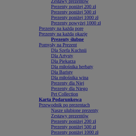
Zestawy prezentów
Prezenty poniżej 200 zł
Prezenty poniżej 500 zł
Prezenty poniżej 1000 zł
Prezenty powyżej 1000 zł
Prezenty na każdą porę
Prezenty na każdą okazję
Prezenty ślubne
Pomysły na Prezent
Dla Szefa Kuchnii
Dla Artysty
Dla Piekarza
Dla miłośnika herbaty
Dla Baristy
Dla miłośnika wina
Prezenty dla Niej
Prezenty dla Niego
Pet Collection
Karta Podarunkowa
Przewodnik po prezentach
Nasze ulubione prezenty
Zestawy prezentów
Prezenty poniżej 200 zł
Prezenty poniżej 500 zł
Prezenty poniżej 1000 zł