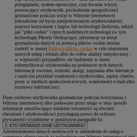
przeglądarki, system operacyjny, czas trwania wizyty,
powracający użytkownik, pochodzenie geograficzne)
gromadzone podczas wizyt w Witrynie internetowej
(niezależnie od bycia zarejestrowanym użytkownikiem)
poprzez korzystanie z logów lub technologii śledzenia, takich
jak "pliki cookie" i innych podobnych technologii (w tym
technologię Piksela Śledzącego) ,informacje na temat
gromadzenia danych za pomocą plików cookie można
znaleźć w naszej
Polityce plików cookie
w celu ulepszenia
naszych usług i reklam albo do celów analizy statystycznej –
w większości przypadków nie będziemy w stanie
zidentyfikować użytkownika na podstawie tych danych;
informacje zwrotne, wnioski, skargi, zapytania albo interakcje
z nami (na przykład wiadomości użytkownika, zapisy chatów,
posty w mediach społecznościowych, wiadomości e-mail albo
rozmowy telefoniczne).
Dane osobowe użytkownika gromadzone podczas korzystania z
Witryny internetowej albo podawane przez niego w inny sposób
informacje umożliwiające ustalenie tożsamości są również
chronione i użytkownikowi przysługują prawa do ochrony
prywatności wyjaśnione w poniższym paragrafie h).
2. KTO GROMADZI DANE UŻYTKOWNIKA?
Administratorem danych osobowych w odniesieniu do usług e-
commerce oferowanych za pośrednictwem Witryny internetowej jest