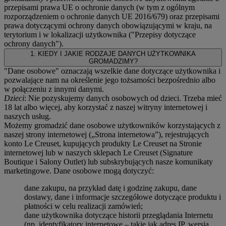
przepisami prawa UE o ochronie danych (w tym z ogólnym
rozporządzeniem o ochronie danych UE 2016/679) oraz przepisami
prawa dotyczącymi ochrony danych obowiązującymi w kraju, na
terytorium i w lokalizacji użytkownika ("
Przepisy dotyczące
ochrony danych
").
1. KIEDY I JAKIE RODZAJE DANYCH UŻYTKOWNIKA
GROMADZIMY?
"Dane osobowe" oznaczają wszelkie dane dotyczące użytkownika i
pozwalające nam na określenie jego tożsamości bezpośrednio albo
w połączeniu z innymi danymi.
Dzieci
: Nie pozyskujemy danych osobowych od dzieci. Trzeba mieć
18 lat albo więcej, aby korzystać z naszej witryny internetowej i
naszych usług.
Możemy gromadzić dane osobowe użytkowników korzystających z
naszej strony internetowej („Strona internetowa”), rejestrujących
konto Le Creuset, kupujących produkty Le Creuset na Stronie
internetowej lub w naszych sklepach Le Creuset (Signature
Boutique i Salony Outlet) lub subskrybujących nasze komunikaty
marketingowe. Dane osobowe mogą dotyczyć:
dane zakupu, na przykład datę i godzinę zakupu, dane
dostawy, dane i informacje szczegółowe dotyczące produktu i
płatności w celu realizacji zamówień;
dane użytkownika dotyczące historii przeglądania Internetu
(np. identyfikatory internetowe – takie jak adres IP, wersja