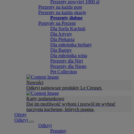
Prezenty powyżej 1000 zł
Prezenty na każdą porę
Prezenty na każdą okazję
Prezenty ślubne
Pomysły na Prezent
Dla Szefa Kuchnii
Dla Artysty
Dla Piekarza
Dla miłośnika herbaty
Dla Baristy
Dla miłośnika wina
Prezenty dla Niej
Prezenty dla Niego
Pet Collection
Nowości
Odkryj najnowsze produkty Le Creuset.
Karty podarunkowe
Daj im możliwość wyboru i pozwól im wybrać
naczynia kuchenne, których pragną.
Oferty
Odkryj
Odkryj
Przepisy