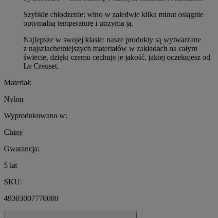
Szybkie chłodzenie: wino w zaledwie kilka minut osiągnie
optymalną temperaturę i utrzyma ją.
Najlepsze w swojej klasie: nasze produkty są wytwarzane
z najszlachetniejszych materiałów w zakładach na całym
świecie, dzięki czemu cechuje je jakość, jakiej oczekujesz od
Le Creuset.
Materiał:
Nylon
Wyprodukowano w:
Chiny
Gwarancja:
5 lat
SKU:
49303007770000