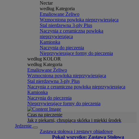
Nectar
według Kategoria
Emaliowane Żeliwo
Wzmocniona powłoka nieprzywierająca
Stal nierdzewna 3-ply Plus
Naczynia z ceramiczną powłoką
nieprzywierająca
Kamionka
Naczynia do pieczenia
Nieprzywierające formy do pieczenia
według KOLOR
według Kategoria
Emaliowane Żeliwo
Wzmocniona powłoka nieprzywierająca
Stal nierdzewna 3-ply Plus
Naczynia z ceramiczną powłoką nieprzywierająca
Kamionka
Naczynia do pieczenia
Nieprzywierające formy do pieczenia
Czas na pieczenie
Jak z piekarni, chrupiąca skórka i miękki środek
Jedzenie
Zastawa stołowa i zestawy obiadowe
Pokaż wszystko: Zastawa Stołowa