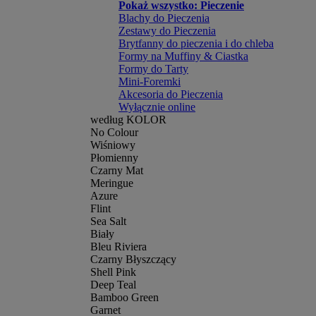
Pokaż wszystko: Pieczenie
Blachy do Pieczenia
Zestawy do Pieczenia
Brytfanny do pieczenia i do chleba
Formy na Muffiny & Ciastka
Formy do Tarty
Mini-Foremki
Akcesoria do Pieczenia
Wyłącznie online
według KOLOR
No Colour
Wiśniowy
Płomienny
Czarny Mat
Meringue
Azure
Flint
Sea Salt
Biały
Bleu Riviera
Czarny Błyszczący
Shell Pink
Deep Teal
Bamboo Green
Garnet