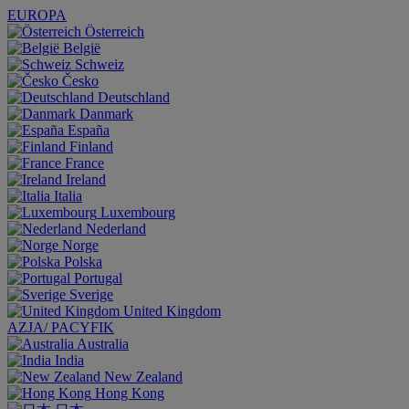
EUROPA
Österreich
België
Schweiz
Česko
Deutschland
Danmark
España
Finland
France
Ireland
Italia
Luxembourg
Nederland
Norge
Polska
Portugal
Sverige
United Kingdom
AZJA/ PACYFIK
Australia
India
New Zealand
Hong Kong