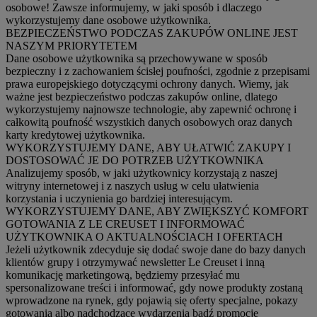
osobowe! Zawsze informujemy, w jaki sposób i dlaczego
wykorzystujemy dane osobowe użytkownika.
BEZPIECZEŃSTWO PODCZAS ZAKUPÓW ONLINE JEST
NASZYM PRIORYTETEM
Dane osobowe użytkownika są przechowywane w sposób
bezpieczny i z zachowaniem ścisłej poufności, zgodnie z przepisami
prawa europejskiego dotyczącymi ochrony danych. Wiemy, jak
ważne jest bezpieczeństwo podczas zakupów online, dlatego
wykorzystujemy najnowsze technologie, aby zapewnić ochronę i
całkowitą poufność wszystkich danych osobowych oraz danych
karty kredytowej użytkownika.
WYKORZYSTUJEMY DANE, ABY UŁATWIĆ ZAKUPY I
DOSTOSOWAĆ JE DO POTRZEB UŻYTKOWNIKA
Analizujemy sposób, w jaki użytkownicy korzystają z naszej
witryny internetowej i z naszych usług w celu ułatwienia
korzystania i uczynienia go bardziej interesującym.
WYKORZYSTUJEMY DANE, ABY ZWIĘKSZYĆ KOMFORT
GOTOWANIA Z LE CREUSET I INFORMOWAĆ
UŻYTKOWNIKA O AKTUALNOŚCIACH I OFERTACH
Jeżeli użytkownik zdecyduje się dodać swoje dane do bazy danych
klientów grupy i otrzymywać newsletter Le Creuset i inną
komunikację marketingową, będziemy przesyłać mu
spersonalizowane treści i informować, gdy nowe produkty zostaną
wprowadzone na rynek, gdy pojawią się oferty specjalne, pokazy
gotowania albo nadchodzące wydarzenia bądź promocje