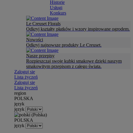
Historie
Usługi
Konkurs
Le Creuset Florals
Odkryj kształty płatków i wzory inspirowane ogrodem.
Nowości
Odkryj najnowsze produkty Le Creuset.
Nasze przepisy
Rozpieszczaj swoje kubki smakowe dzięki naszym
smakowitym przepisom z całego świata.
Zaloguj się
Lista życzeń
Zaloguj się
Lista życzeń
region
POLSKA
język
język
POLSKA
język