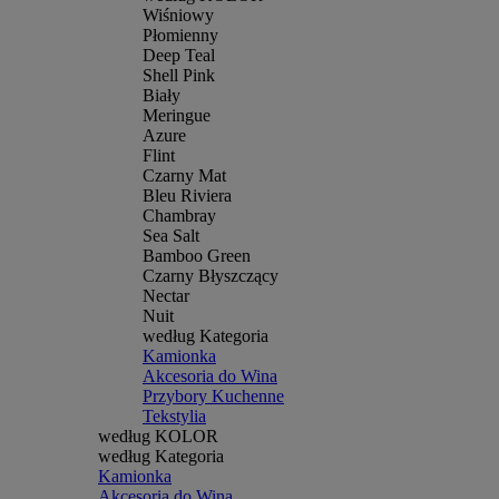
Wiśniowy
Płomienny
Deep Teal
Shell Pink
Biały
Meringue
Azure
Flint
Czarny Mat
Bleu Riviera
Chambray
Sea Salt
Bamboo Green
Czarny Błyszczący
Nectar
Nuit
według Kategoria
Kamionka
Akcesoria do Wina
Przybory Kuchenne
Tekstylia
według KOLOR
według Kategoria
Kamionka
Akcesoria do Wina