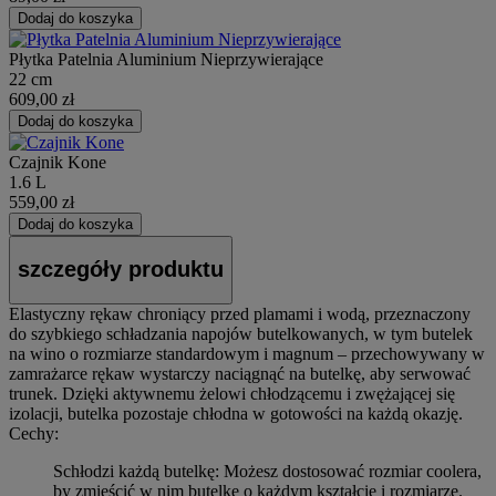
Dodaj do koszyka
Płytka Patelnia Aluminium Nieprzywierające
22 cm
609,00 zł
Dodaj do koszyka
Czajnik Kone
1.6 L
559,00 zł
Dodaj do koszyka
szczegóły produktu
Elastyczny rękaw chroniący przed plamami i wodą, przeznaczony
do szybkiego schładzania napojów butelkowanych, w tym butelek
na wino o rozmiarze standardowym i magnum – przechowywany w
zamrażarce rękaw wystarczy naciągnąć na butelkę, aby serwować
trunek. Dzięki aktywnemu żelowi chłodzącemu i zwężającej się
izolacji, butelka pozostaje chłodna w gotowości na każdą okazję.
Cechy:
Schłodzi każdą butelkę: Możesz dostosować rozmiar coolera,
by zmieścić w nim butelkę o każdym kształcie i rozmiarze.