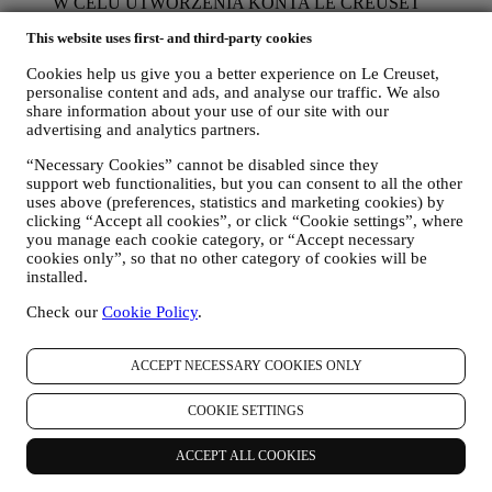
W CELU UTWORZENIA KONTA LE CREUSET
Będziemy wykorzystywać dane osobowe użytkownika do
This website uses first- and third-party cookies
utworzenia konta Le Creuset, które umożliwi mu dostęp do
serii korzyści udostępnianych zarejestrowanym
Cookies help us give you a better experience on Le Creuset,
użytkownikom w celu świadczenia im lepszych usług, np.
personalise content and ads, and analyse our traffic. We also
szybszej realizacji transakcji, zapisywania wielu adresów
share information about your use of our site with our
dostawy, przeglądania i śledzenia zamówień. Tego rodzaju
advertising and analytics partners.
przetwarzanie jest oparte na świadczeniu tej usługi na
podstawie umowy.
“Necessary Cookies” cannot be disabled since they
W CELU REALIZACJI ZAMÓWIEŃ I DOSTAWY
support web functionalities, but you can consent to all the other
PRODUKTÓW, ŚWIADCZENIA USŁUG I
uses above (preferences, statistics and marketing cookies) by
UDZIELANIA POMOCY UŻYTKOWNIKOWI
clicking “Accept all cookies”, or click “Cookie settings”, where
you manage each cookie category, or “Accept necessary
Będziemy wykorzystywać dane użytkownika do zarządzania
cookies only”, so that no other category of cookies will be
stosunkiem umownym, zakupem produktów w Witrynie
installed.
internetowej, sposobem korzystania z Witryny internetowej,
udzielania ewentualnej pomocy posprzedażowej albo
Check our
Cookie Policy
.
umożliwienia udziału użytkownika w konkursach. Możemy
być zmuszeni przetwarzać niektóre dane użytkownika do
celów administracyjnych związanych ze stosunkiem
ACCEPT NECESSARY COOKIES ONLY
umownym, w tym księgowości, rachunkowości i audytu,
weryfikacji kart płatniczych, kontroli bezpieczeństwa pod
COOKIE SETTINGS
kątem oszustw, zapewniania bezpieczeństwa, ochrony,
testowania systemów, obsługi i analizy statystycznej itp.
ACCEPT ALL COOKIES
Czasami możemy być zmuszeni skontaktować się z
użytkownikiem z przyczyn administracyjnych albo