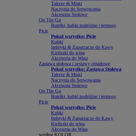
Talerze & Miski
Naczynia do Serwowania
Akcesoria Stołowe
On The Go
Butelki, kubki podróżne i termosy
Picie
Pokaż wszystko: Picie
Kubki
Imbryki & Zaparzacze do Kawy
Kieliszki do wina
Akcesoria do Wina
Zastawa stołowa i zestawy obiadowe
Pokaż wszystko: Zastawa Stołowa
Talerze & Miski
Naczynia do Serwowania
Akcesoria Stołowe
On The Go
Butelki, kubki podróżne i termosy
Picie
Pokaż wszystko: Picie
Kubki
Imbryki & Zaparzacze do Kawy
Kieliszki do wina
Akcesoria do Wina
według KOLOR