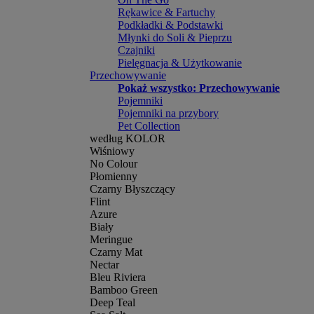
Rękawice & Fartuchy
Podkładki & Podstawki
Młynki do Soli & Pieprzu
Czajniki
Pielęgnacja & Użytkowanie
Przechowywanie
Pokaż wszystko: Przechowywanie
Pojemniki
Pojemniki na przybory
Pet Collection
według KOLOR
Wiśniowy
No Colour
Płomienny
Czarny Błyszczący
Flint
Azure
Biały
Meringue
Czarny Mat
Nectar
Bleu Riviera
Bamboo Green
Deep Teal