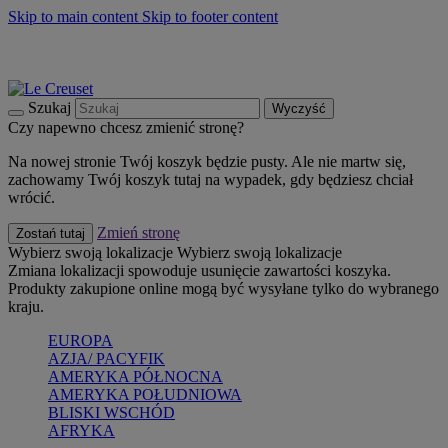
Skip to main content
Skip to footer content
Summer must-haves
Kup Teraz
Bezpłatna dostawa naczyń
Dostawa w ciągu 2-3 dni roboczych
Szukaj
Wyczyść
Czy napewno chcesz zmienić stronę?
Na nowej stronie Twój koszyk będzie pusty. Ale nie martw się,
zachowamy Twój koszyk tutaj na wypadek, gdy będziesz chciał
wrócić.
Zmień stronę
Zostań tutaj
Wybierz swoją lokalizacje
Wybierz swoją lokalizacje
Zmiana lokalizacji spowoduje usunięcie zawartości koszyka.
Produkty zakupione online mogą być wysyłane tylko do wybranego
kraju.
EUROPA
AZJA/ PACYFIK
AMERYKA PÓŁNOCNA
AMERYKA POŁUDNIOWA
BLISKI WSCHÓD
AFRYKA