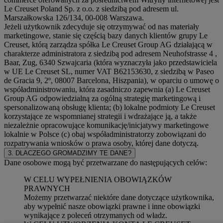
Le Creuset Poland Sp. z o.o. z siedzibą pod adresem ul.
Marszałkowska 126/134, 00-008 Warszawa.
Jeżeli użytkownik zdecyduje się otrzymywać od nas materiały
marketingowe, stanie się częścią bazy danych klientów grupy Le
Creuset, którą zarządza spółka Le Creuset Group AG działającą w
charakterze administratora z siedzibą pod adresem Neuhofstrasse 4 ,
Baar, Zug, 6340 Szwajcaria (która wyznaczyła jako przedstawiciela
w UE Le Creuset SL, numer VAT B62153630, z siedzibą w Paseo
de Gracia 9, 2º, 08007 Barcelona, Hiszpania), w oparciu o umowę o
współadministrowaniu, która zasadniczo zapewnia (a) Le Creuset
Group AG odpowiedzialną za ogólną strategię marketingową i
spersonalizowaną obsługę klienta; (b) lokalne podmioty Le Creuset
korzystające ze wspomnianej strategii i wdrażające ją, a także
niezależnie opracowujące komunikację/inicjatywy marketingowe
lokalnie w Polsce (c) obaj współadministratorzy zobowiązani do
rozpatrywania wniosków o prawa osoby, której dane dotyczą.
3. DLACZEGO GROMADZIMY TE DANE?
Dane osobowe mogą być przetwarzane do następujących celów:
W CELU WYPEŁNIENIA OBOWIĄZKÓW
PRAWNYCH
Możemy przetwarzać niektóre dane dotyczące użytkownika,
aby wypełnić nasze obowiązki prawne i inne obowiązki
wynikające z poleceń otrzymanych od władz.