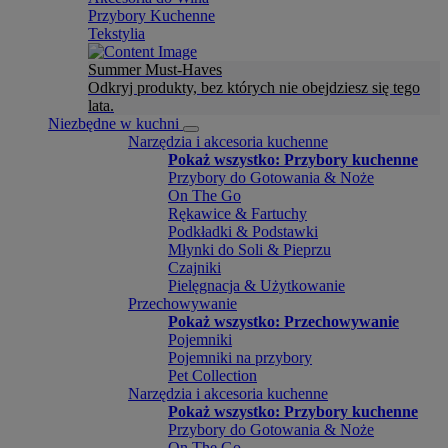
Przybory Kuchenne
Tekstylia
Summer Must-Haves
Odkryj produkty, bez których nie obejdziesz się tego
lata.
Niezbędne w kuchni
Narzędzia i akcesoria kuchenne
Pokaż wszystko: Przybory kuchenne
Przybory do Gotowania & Noże
On The Go
Rękawice & Fartuchy
Podkładki & Podstawki
Młynki do Soli & Pieprzu
Czajniki
Pielęgnacja & Użytkowanie
Przechowywanie
Pokaż wszystko: Przechowywanie
Pojemniki
Pojemniki na przybory
Pet Collection
Narzędzia i akcesoria kuchenne
Pokaż wszystko: Przybory kuchenne
Przybory do Gotowania & Noże
On The Go