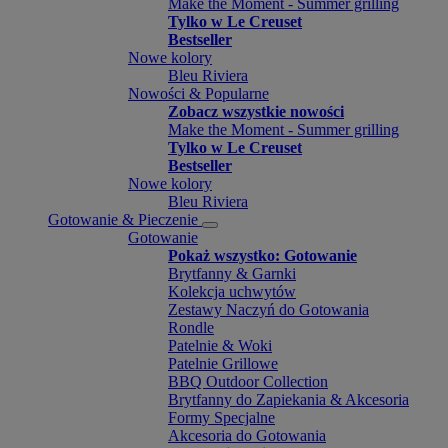
Make the Moment - Summer grilling
Tylko w Le Creuset
Bestseller
Nowe kolory
Bleu Riviera
Nowości & Popularne
Zobacz wszystkie nowości
Make the Moment - Summer grilling
Tylko w Le Creuset
Bestseller
Nowe kolory
Bleu Riviera
Gotowanie & Pieczenie
Gotowanie
Pokaż wszystko: Gotowanie
Brytfanny & Garnki
Kolekcja uchwytów
Zestawy Naczyń do Gotowania
Rondle
Patelnie & Woki
Patelnie Grillowe
BBQ Outdoor Collection
Brytfanny do Zapiekania & Akcesoria
Formy Specjalne
Akcesoria do Gotowania