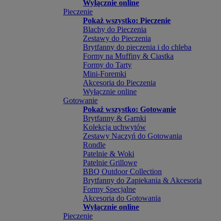
Wyłącznie online
Pieczenie
Pokaż wszystko: Pieczenie
Blachy do Pieczenia
Zestawy do Pieczenia
Brytfanny do pieczenia i do chleba
Formy na Muffiny & Ciastka
Formy do Tarty
Mini-Foremki
Akcesoria do Pieczenia
Wyłącznie online
Gotowanie
Pokaż wszystko: Gotowanie
Brytfanny & Garnki
Kolekcja uchwytów
Zestawy Naczyń do Gotowania
Rondle
Patelnie & Woki
Patelnie Grillowe
BBQ Outdoor Collection
Brytfanny do Zapiekania & Akcesoria
Formy Specjalne
Akcesoria do Gotowania
Wyłącznie online
Pieczenie