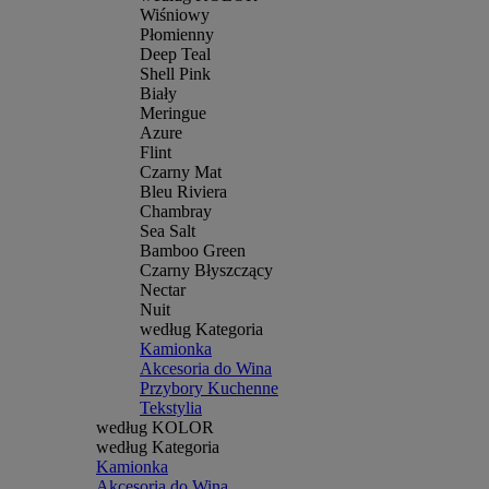
Wiśniowy
Płomienny
Deep Teal
Shell Pink
Biały
Meringue
Azure
Flint
Czarny Mat
Bleu Riviera
Chambray
Sea Salt
Bamboo Green
Czarny Błyszczący
Nectar
Nuit
według Kategoria
Kamionka
Akcesoria do Wina
Przybory Kuchenne
Tekstylia
według KOLOR
według Kategoria
Kamionka
Akcesoria do Wina