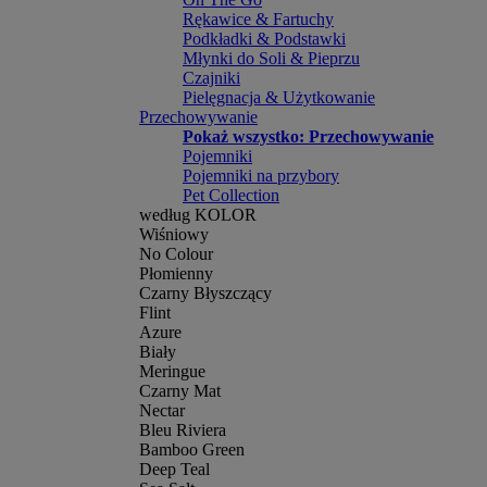
Rękawice & Fartuchy
Podkładki & Podstawki
Młynki do Soli & Pieprzu
Czajniki
Pielęgnacja & Użytkowanie
Przechowywanie
Pokaż wszystko: Przechowywanie
Pojemniki
Pojemniki na przybory
Pet Collection
według KOLOR
Wiśniowy
No Colour
Płomienny
Czarny Błyszczący
Flint
Azure
Biały
Meringue
Czarny Mat
Nectar
Bleu Riviera
Bamboo Green
Deep Teal