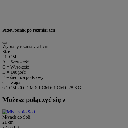
Przewodnik po rozmiarach
Wybrany rozmiar:
21 cm
Size
21 CM
A = Szerokość
C = Wysokość
D = Długość
E = średnica podstawy
G = waga
6.1 CM
20.6 CM
6.1 CM
6.1 CM
0.28 KG
Możesz połączyć się z
Młynek do Soli
21 cm
225,00 zł