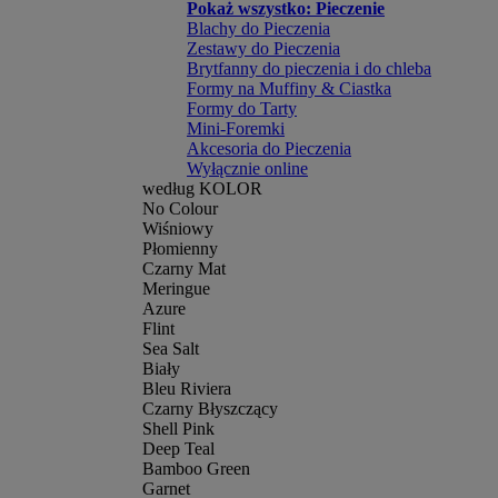
Pokaż wszystko: Pieczenie
Blachy do Pieczenia
Zestawy do Pieczenia
Brytfanny do pieczenia i do chleba
Formy na Muffiny & Ciastka
Formy do Tarty
Mini-Foremki
Akcesoria do Pieczenia
Wyłącznie online
według KOLOR
No Colour
Wiśniowy
Płomienny
Czarny Mat
Meringue
Azure
Flint
Sea Salt
Biały
Bleu Riviera
Czarny Błyszczący
Shell Pink
Deep Teal
Bamboo Green
Garnet