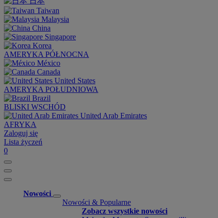
日本
Taiwan
Malaysia
China
Singapore
Korea
AMERYKA PÓŁNOCNA
México
Canada
United States
AMERYKA POŁUDNIOWA
Brazil
BLISKI WSCHÓD
United Arab Emirates
AFRYKA
Zaloguj się
Lista życzeń
0
Nowości
Nowości & Popularne
Zobacz wszystkie nowości