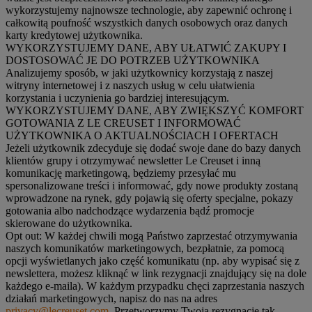
wykorzystujemy najnowsze technologie, aby zapewnić ochronę i
całkowitą poufność wszystkich danych osobowych oraz danych
karty kredytowej użytkownika.
WYKORZYSTUJEMY DANE, ABY UŁATWIĆ ZAKUPY I
DOSTOSOWAĆ JE DO POTRZEB UŻYTKOWNIKA
Analizujemy sposób, w jaki użytkownicy korzystają z naszej
witryny internetowej i z naszych usług w celu ułatwienia
korzystania i uczynienia go bardziej interesującym.
WYKORZYSTUJEMY DANE, ABY ZWIĘKSZYĆ KOMFORT
GOTOWANIA Z LE CREUSET I INFORMOWAĆ
UŻYTKOWNIKA O AKTUALNOŚCIACH I OFERTACH
Jeżeli użytkownik zdecyduje się dodać swoje dane do bazy danych
klientów grupy i otrzymywać newsletter Le Creuset i inną
komunikację marketingową, będziemy przesyłać mu
spersonalizowane treści i informować, gdy nowe produkty zostaną
wprowadzone na rynek, gdy pojawią się oferty specjalne, pokazy
gotowania albo nadchodzące wydarzenia bądź promocje
skierowane do użytkownika.
Opt out:
W każdej chwili mogą Państwo zaprzestać otrzymywania
naszych komunikatów marketingowych, bezpłatnie, za pomocą
opcji wyświetlanych jako część komunikatu (np. aby wypisać się z
newslettera, możesz kliknąć w link rezygnacji znajdujący się na dole
każdego e-maila). W każdym przypadku chęci zaprzestania naszych
działań marketingowych, napisz do nas na adres
privacy@lecreuset.com
. Przetworzymy Twoją rezygnację tak