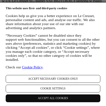
w UE Le Creuset SL, numer VAT B62153630, z siedzibą w Paseo
de Gracia 9, 2º, 08007 Barcelona, Hiszpania), w oparciu o umowę o
This website uses first- and third-party cookies
współadministrowaniu, która zasadniczo zapewnia (a) Le Creuset
Group AG odpowiedzialną za ogólną strategię marketingową i
Cookies help us give you a better experience on Le Creuset,
spersonalizowaną obsługę klienta; (b) lokalne podmioty Le Creuset
personalise content and ads, and analyse our traffic. We also
korzystające ze wspomnianej strategii i wdrażające ją, a także
share information about your use of our site with our
niezależnie opracowujące komunikację/inicjatywy marketingowe
advertising and analytics partners.
lokalnie w Polsce (c) obaj współadministratorzy zobowiązani do
rozpatrywania wniosków o prawa osoby, której dane dotyczą.
“Necessary Cookies” cannot be disabled since they
support web functionalities, but you can consent to all the other
3. DLACZEGO GROMADZIMY TE DANE?
uses above (preferences, statistics and marketing cookies) by
Dane osobowe mogą być przetwarzane do następujących celów:
clicking “Accept all cookies”, or click “Cookie settings”, where
you manage each cookie category, or “Accept necessary
W CELU WYPEŁNIENIA OBOWIĄZKÓW
cookies only”, so that no other category of cookies will be
PRAWNYCH
installed.
Możemy przetwarzać niektóre dane dotyczące użytkownika,
aby wypełnić nasze obowiązki prawne i inne obowiązki
Check our
Cookie Policy
.
wynikające z poleceń otrzymanych od władz.
W CELU UTWORZENIA KONTA LE CREUSET
Będziemy wykorzystywać dane osobowe użytkownika do
ACCEPT NECESSARY COOKIES ONLY
utworzenia konta Le Creuset, które umożliwi mu dostęp do
serii korzyści udostępnianych zarejestrowanym
COOKIE SETTINGS
użytkownikom w celu świadczenia im lepszych usług, np.
szybszej realizacji transakcji, zapisywania wielu adresów
ACCEPT ALL COOKIES
dostawy, przeglądania i śledzenia zamówień. Tego rodzaju
przetwarzanie jest oparte na świadczeniu tej usługi na