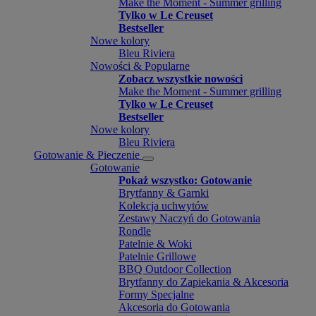
Make the Moment - Summer grilling
Tylko w Le Creuset
Bestseller
Nowe kolory
Bleu Riviera
Nowości & Popularne
Zobacz wszystkie nowości
Make the Moment - Summer grilling
Tylko w Le Creuset
Bestseller
Nowe kolory
Bleu Riviera
Gotowanie & Pieczenie
Gotowanie
Pokaż wszystko: Gotowanie
Brytfanny & Garnki
Kolekcja uchwytów
Zestawy Naczyń do Gotowania
Rondle
Patelnie & Woki
Patelnie Grillowe
BBQ Outdoor Collection
Brytfanny do Zapiekania & Akcesoria
Formy Specjalne
Akcesoria do Gotowania