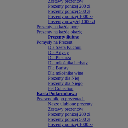
Zestawy prezentów
Prezenty poniżej 200 zł
Prezenty poniżej 500 zł
Prezenty poniżej 1000 zł
Prezenty powyżej 1000 zł
Prezenty na każdą porę
Prezenty na każdą okazję
Prezenty ślubne
Pomysły na Prezent
Dla Szefa Kuchnii
Dla Artysty
Dla Piekarza
Dla miłośnika herbaty
Dla Baristy
Dla miłośnika wina
Prezenty dla Niej
Prezenty dla Niego
Pet Collection
Karta Podarunkowa
Przewodnik po prezentach
Nasze ulubione prezenty
Zestawy prezentów
Prezenty poniżej 200 zł
Prezenty poniżej 500 zł
Prezenty poniżej 1000 zł