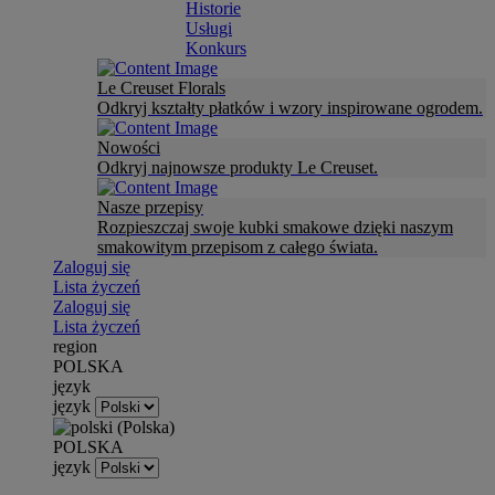
Historie
Usługi
Konkurs
Le Creuset Florals
Odkryj kształty płatków i wzory inspirowane ogrodem.
Nowości
Odkryj najnowsze produkty Le Creuset.
Nasze przepisy
Rozpieszczaj swoje kubki smakowe dzięki naszym
smakowitym przepisom z całego świata.
Zaloguj się
Lista życzeń
Zaloguj się
Lista życzeń
region
POLSKA
język
język
POLSKA
język