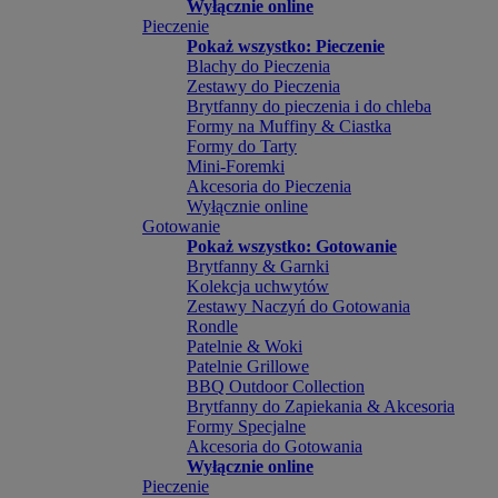
Wyłącznie online
Pieczenie
Pokaż wszystko: Pieczenie
Blachy do Pieczenia
Zestawy do Pieczenia
Brytfanny do pieczenia i do chleba
Formy na Muffiny & Ciastka
Formy do Tarty
Mini-Foremki
Akcesoria do Pieczenia
Wyłącznie online
Gotowanie
Pokaż wszystko: Gotowanie
Brytfanny & Garnki
Kolekcja uchwytów
Zestawy Naczyń do Gotowania
Rondle
Patelnie & Woki
Patelnie Grillowe
BBQ Outdoor Collection
Brytfanny do Zapiekania & Akcesoria
Formy Specjalne
Akcesoria do Gotowania
Wyłącznie online
Pieczenie