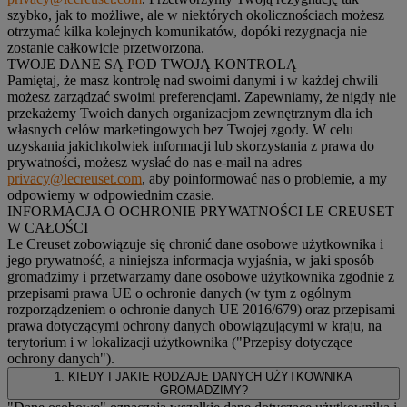
szybko, jak to możliwe, ale w niektórych okolicznościach możesz
otrzymać kilka kolejnych komunikatów, dopóki rezygnacja nie
zostanie całkowicie przetworzona.
TWOJE DANE SĄ POD TWOJĄ KONTROLĄ
Pamiętaj, że masz kontrolę nad swoimi danymi i w każdej chwili
możesz zarządzać swoimi preferencjami. Zapewniamy, że nigdy nie
przekażemy Twoich danych organizacjom zewnętrznym dla ich
własnych celów marketingowych bez Twojej zgody. W celu
uzyskania jakichkolwiek informacji lub skorzystania z prawa do
prywatności, możesz wysłać do nas e-mail na adres
privacy@lecreuset.com
, aby poinformować nas o problemie, a my
odpowiemy w odpowiednim czasie.
INFORMACJA O OCHRONIE PRYWATNOŚCI LE CREUSET
W CAŁOŚCI
Le Creuset zobowiązuje się chronić dane osobowe użytkownika i
jego prywatność, a niniejsza informacja wyjaśnia, w jaki sposób
gromadzimy i przetwarzamy dane osobowe użytkownika zgodnie z
przepisami prawa UE o ochronie danych (w tym z ogólnym
rozporządzeniem o ochronie danych UE 2016/679) oraz przepisami
prawa dotyczącymi ochrony danych obowiązującymi w kraju, na
terytorium i w lokalizacji użytkownika ("
Przepisy dotyczące
ochrony danych
").
1. KIEDY I JAKIE RODZAJE DANYCH UŻYTKOWNIKA
GROMADZIMY?