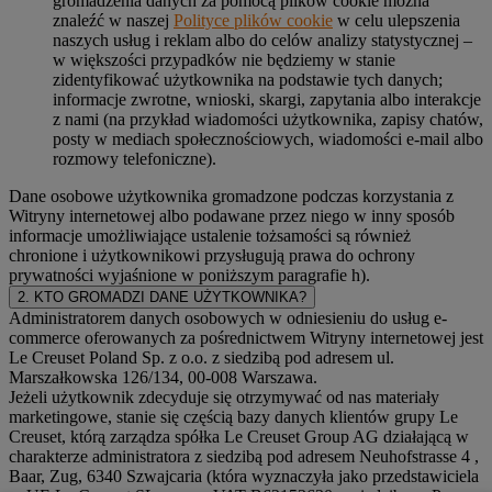
gromadzenia danych za pomocą plików cookie można
znaleźć w naszej
Polityce plików cookie
w celu ulepszenia
naszych usług i reklam albo do celów analizy statystycznej –
w większości przypadków nie będziemy w stanie
zidentyfikować użytkownika na podstawie tych danych;
informacje zwrotne, wnioski, skargi, zapytania albo interakcje
z nami (na przykład wiadomości użytkownika, zapisy chatów,
posty w mediach społecznościowych, wiadomości e-mail albo
rozmowy telefoniczne).
Dane osobowe użytkownika gromadzone podczas korzystania z
Witryny internetowej albo podawane przez niego w inny sposób
informacje umożliwiające ustalenie tożsamości są również
chronione i użytkownikowi przysługują prawa do ochrony
prywatności wyjaśnione w poniższym paragrafie h).
2. KTO GROMADZI DANE UŻYTKOWNIKA?
Administratorem danych osobowych w odniesieniu do usług e-
commerce oferowanych za pośrednictwem Witryny internetowej jest
Le Creuset Poland Sp. z o.o. z siedzibą pod adresem ul.
Marszałkowska 126/134, 00-008 Warszawa.
Jeżeli użytkownik zdecyduje się otrzymywać od nas materiały
marketingowe, stanie się częścią bazy danych klientów grupy Le
Creuset, którą zarządza spółka Le Creuset Group AG działającą w
charakterze administratora z siedzibą pod adresem Neuhofstrasse 4 ,
Baar, Zug, 6340 Szwajcaria (która wyznaczyła jako przedstawiciela