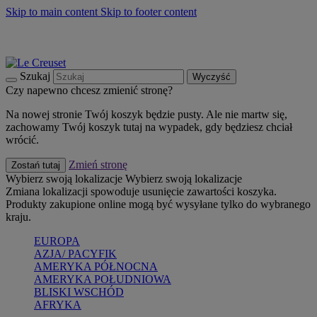
Skip to main content
Skip to footer content
Summer must-haves
Kup Teraz
Bezpłatna dostawa naczyń
Dostawa w ciągu 2-3 dni roboczych
Szukaj
Wyczyść
Czy napewno chcesz zmienić stronę?
Na nowej stronie Twój koszyk będzie pusty. Ale nie martw się,
zachowamy Twój koszyk tutaj na wypadek, gdy będziesz chciał
wrócić.
Zmień stronę
Zostań tutaj
Wybierz swoją lokalizacje
Wybierz swoją lokalizacje
Zmiana lokalizacji spowoduje usunięcie zawartości koszyka.
Produkty zakupione online mogą być wysyłane tylko do wybranego
kraju.
EUROPA
AZJA/ PACYFIK
AMERYKA PÓŁNOCNA
AMERYKA POŁUDNIOWA
BLISKI WSCHÓD
AFRYKA