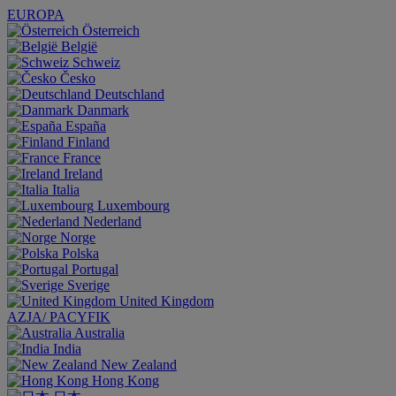
EUROPA
Österreich
België
Schweiz
Česko
Deutschland
Danmark
España
Finland
France
Ireland
Italia
Luxembourg
Nederland
Norge
Polska
Portugal
Sverige
United Kingdom
AZJA/ PACYFIK
Australia
India
New Zealand
Hong Kong