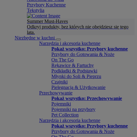
Przybory Kuchenne
Tekstylia
Summer Must-Haves
Odkryj produkty, bez których nie obejdziesz się tego
lata.
Niezbędne w kuchni
Narzędzia i akcesoria kuchenne
Pokaż wszystko: Przybory kuchenne
Przybory do Gotowania & Noże
On The Go
Rękawice & Fartuchy
Podkładki & Podstawki
Młynki do Soli & Pieprzu
Czajniki
Pielęgnacja & Użytkowanie
Przechowywanie
Pokaż wszystko: Przechowywanie
Pojemniki
Pojemniki na przybory
Pet Collection
Narzędzia i akcesoria kuchenne
Pokaż wszystko: Przybory kuchenne
Przybory do Gotowania & Noże
On The Go