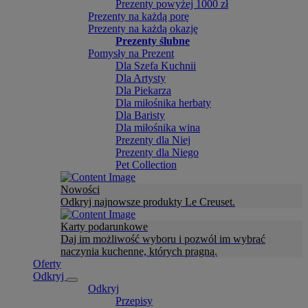
Prezenty powyżej 1000 zł
Prezenty na każdą porę
Prezenty na każdą okazję
Prezenty ślubne
Pomysły na Prezent
Dla Szefa Kuchnii
Dla Artysty
Dla Piekarza
Dla miłośnika herbaty
Dla Baristy
Dla miłośnika wina
Prezenty dla Niej
Prezenty dla Niego
Pet Collection
Nowości
Odkryj najnowsze produkty Le Creuset.
Karty podarunkowe
Daj im możliwość wyboru i pozwól im wybrać
naczynia kuchenne, których pragną.
Oferty
Odkryj
Odkryj
Przepisy