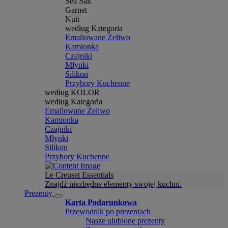
Sea Salt
Garnet
Nuit
według Kategoria
Emaliowane Żeliwo
Kamionka
Czajniki
Młynki
Silikon
Przybory Kuchenne
według KOLOR
według Kategoria
Emaliowane Żeliwo
Kamionka
Czajniki
Młynki
Silikon
Przybory Kuchenne
Le Creuset Essentials
Znajdź niezbędne elementy swojej kuchni.
Prezenty
Karta Podarunkowa
Przewodnik po prezentach
Nasze ulubione prezenty