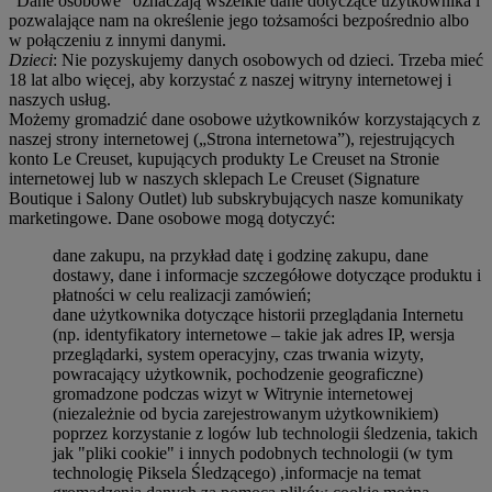
"Dane osobowe" oznaczają wszelkie dane dotyczące użytkownika i
pozwalające nam na określenie jego tożsamości bezpośrednio albo
w połączeniu z innymi danymi.
Dzieci
: Nie pozyskujemy danych osobowych od dzieci. Trzeba mieć
18 lat albo więcej, aby korzystać z naszej witryny internetowej i
naszych usług.
Możemy gromadzić dane osobowe użytkowników korzystających z
naszej strony internetowej („Strona internetowa”), rejestrujących
konto Le Creuset, kupujących produkty Le Creuset na Stronie
internetowej lub w naszych sklepach Le Creuset (Signature
Boutique i Salony Outlet) lub subskrybujących nasze komunikaty
marketingowe. Dane osobowe mogą dotyczyć:
dane zakupu, na przykład datę i godzinę zakupu, dane
dostawy, dane i informacje szczegółowe dotyczące produktu i
płatności w celu realizacji zamówień;
dane użytkownika dotyczące historii przeglądania Internetu
(np. identyfikatory internetowe – takie jak adres IP, wersja
przeglądarki, system operacyjny, czas trwania wizyty,
powracający użytkownik, pochodzenie geograficzne)
gromadzone podczas wizyt w Witrynie internetowej
(niezależnie od bycia zarejestrowanym użytkownikiem)
poprzez korzystanie z logów lub technologii śledzenia, takich
jak "pliki cookie" i innych podobnych technologii (w tym
technologię Piksela Śledzącego) ,informacje na temat