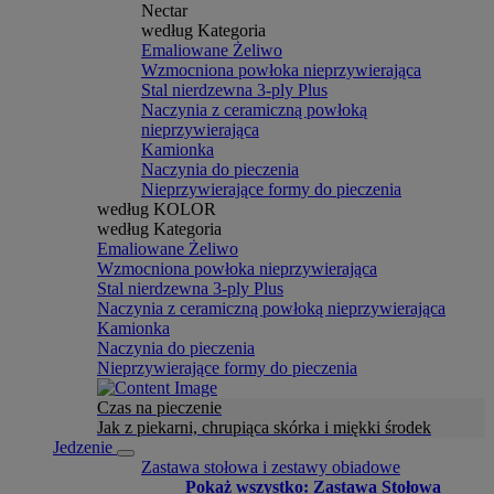
Nectar
według Kategoria
Emaliowane Żeliwo
Wzmocniona powłoka nieprzywierająca
Stal nierdzewna 3-ply Plus
Naczynia z ceramiczną powłoką
nieprzywierająca
Kamionka
Naczynia do pieczenia
Nieprzywierające formy do pieczenia
według KOLOR
według Kategoria
Emaliowane Żeliwo
Wzmocniona powłoka nieprzywierająca
Stal nierdzewna 3-ply Plus
Naczynia z ceramiczną powłoką nieprzywierająca
Kamionka
Naczynia do pieczenia
Nieprzywierające formy do pieczenia
Czas na pieczenie
Jak z piekarni, chrupiąca skórka i miękki środek
Jedzenie
Zastawa stołowa i zestawy obiadowe
Pokaż wszystko: Zastawa Stołowa