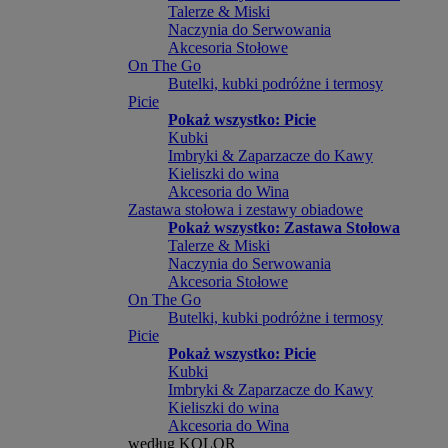
Talerze & Miski
Naczynia do Serwowania
Akcesoria Stołowe
On The Go
Butelki, kubki podróżne i termosy
Picie
Pokaż wszystko: Picie
Kubki
Imbryki & Zaparzacze do Kawy
Kieliszki do wina
Akcesoria do Wina
Zastawa stołowa i zestawy obiadowe
Pokaż wszystko: Zastawa Stołowa
Talerze & Miski
Naczynia do Serwowania
Akcesoria Stołowe
On The Go
Butelki, kubki podróżne i termosy
Picie
Pokaż wszystko: Picie
Kubki
Imbryki & Zaparzacze do Kawy
Kieliszki do wina
Akcesoria do Wina
według KOLOR