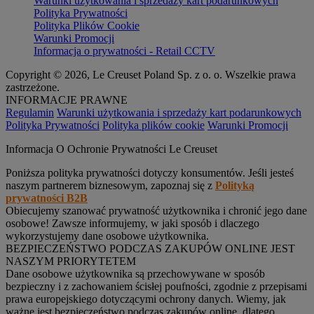
Warunki użytkowania i sprzedaży kart podarunkowych
Polityka Prywatności
Polityka Plików Cookie
Warunki Promocji
Informacja o prywatności - Retail CCTV
Copyright © 2026, Le Creuset Poland Sp. z o. o. Wszelkie prawa
zastrzeżone.
INFORMACJE PRAWNE
Regulamin
Warunki użytkowania i sprzedaży kart podarunkowych
Polityka Prywatności
Polityka plików cookie
Warunki Promocji
Informacja O Ochronie Prywatności Le Creuset
Poniższa polityka prywatności dotyczy konsumentów. Jeśli jesteś
naszym partnerem biznesowym, zapoznaj się z
Polityką
prywatności B2B
Obiecujemy szanować prywatność użytkownika i chronić jego dane
osobowe! Zawsze informujemy, w jaki sposób i dlaczego
wykorzystujemy dane osobowe użytkownika.
BEZPIECZEŃSTWO PODCZAS ZAKUPÓW ONLINE JEST
NASZYM PRIORYTETEM
Dane osobowe użytkownika są przechowywane w sposób
bezpieczny i z zachowaniem ścisłej poufności, zgodnie z przepisami
prawa europejskiego dotyczącymi ochrony danych. Wiemy, jak
ważne jest bezpieczeństwo podczas zakupów online, dlatego