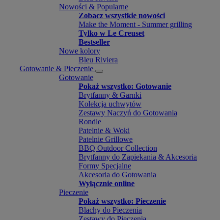
Nowości & Popularne
Zobacz wszystkie nowości
Make the Moment - Summer grilling
Tylko w Le Creuset
Bestseller
Nowe kolory
Bleu Riviera
Gotowanie & Pieczenie
Gotowanie
Pokaż wszystko: Gotowanie
Brytfanny & Garnki
Kolekcja uchwytów
Zestawy Naczyń do Gotowania
Rondle
Patelnie & Woki
Patelnie Grillowe
BBQ Outdoor Collection
Brytfanny do Zapiekania & Akcesoria
Formy Specjalne
Akcesoria do Gotowania
Wyłącznie online
Pieczenie
Pokaż wszystko: Pieczenie
Blachy do Pieczenia
Zestawy do Pieczenia