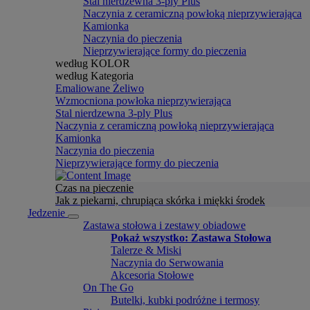
Stal nierdzewna 3-ply Plus
Naczynia z ceramiczną powłoką nieprzywierająca
Kamionka
Naczynia do pieczenia
Nieprzywierające formy do pieczenia
według KOLOR
według Kategoria
Emaliowane Żeliwo
Wzmocniona powłoka nieprzywierająca
Stal nierdzewna 3-ply Plus
Naczynia z ceramiczną powłoką nieprzywierająca
Kamionka
Naczynia do pieczenia
Nieprzywierające formy do pieczenia
Czas na pieczenie
Jak z piekarni, chrupiąca skórka i miękki środek
Jedzenie
Zastawa stołowa i zestawy obiadowe
Pokaż wszystko: Zastawa Stołowa
Talerze & Miski
Naczynia do Serwowania
Akcesoria Stołowe
On The Go
Butelki, kubki podróżne i termosy