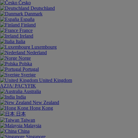
Česko
Deutschland
Danmark
España
Finland
France
Ireland
Italia
Luxembourg
Nederland
Norge
Polska
Portugal
Sverige
United Kingdom
AZJA/ PACYFIK
Australia
India
New Zealand
Hong Kong
日本
Taiwan
Malaysia
China
Singapore