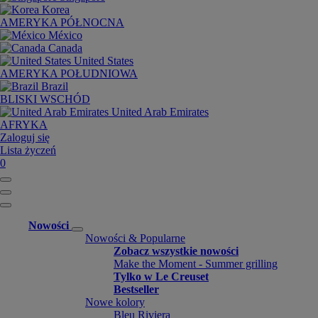
Korea
AMERYKA PÓŁNOCNA
México
Canada
United States
AMERYKA POŁUDNIOWA
Brazil
BLISKI WSCHÓD
United Arab Emirates
AFRYKA
Zaloguj się
Lista życzeń
0
Nowości
Nowości & Popularne
Zobacz wszystkie nowości
Make the Moment - Summer grilling
Tylko w Le Creuset
Bestseller
Nowe kolory
Bleu Riviera