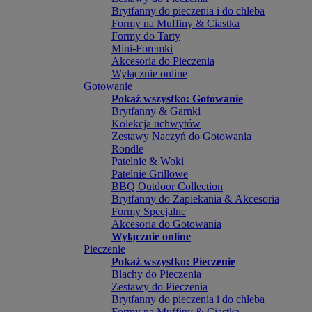
Brytfanny do pieczenia i do chleba
Formy na Muffiny & Ciastka
Formy do Tarty
Mini-Foremki
Akcesoria do Pieczenia
Wyłącznie online
Gotowanie
Pokaż wszystko: Gotowanie
Brytfanny & Garnki
Kolekcja uchwytów
Zestawy Naczyń do Gotowania
Rondle
Patelnie & Woki
Patelnie Grillowe
BBQ Outdoor Collection
Brytfanny do Zapiekania & Akcesoria
Formy Specjalne
Akcesoria do Gotowania
Wyłącznie online
Pieczenie
Pokaż wszystko: Pieczenie
Blachy do Pieczenia
Zestawy do Pieczenia
Brytfanny do pieczenia i do chleba
Formy na Muffiny & Ciastka