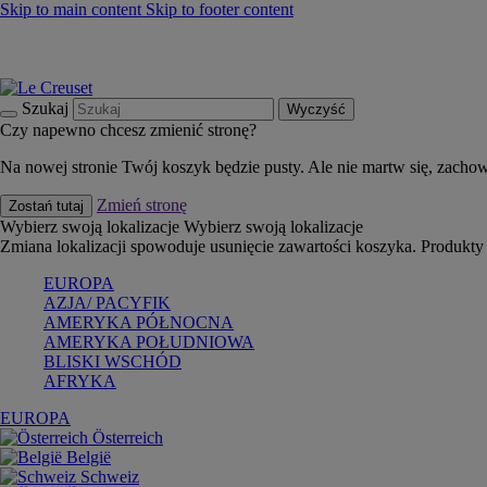
Skip to main content
Skip to footer content
Summer must-haves
Kup Teraz
Bezpłatna dostawa naczyń
Dostawa w ciągu 2-3 dni roboczych
Szukaj
Wyczyść
Czy napewno chcesz zmienić stronę?
Na nowej stronie Twój koszyk będzie pusty. Ale nie martw się, zacho
Zmień stronę
Zostań tutaj
Wybierz swoją lokalizacje
Wybierz swoją lokalizacje
Zmiana lokalizacji spowoduje usunięcie zawartości koszyka. Produkt
EUROPA
AZJA/ PACYFIK
AMERYKA PÓŁNOCNA
AMERYKA POŁUDNIOWA
BLISKI WSCHÓD
AFRYKA
EUROPA
Österreich
België
Schweiz