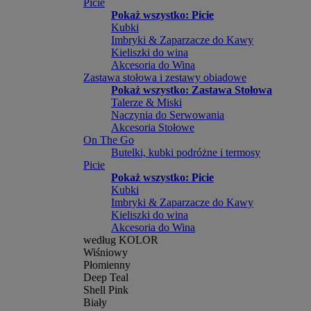
Picie
Pokaż wszystko: Picie
Kubki
Imbryki & Zaparzacze do Kawy
Kieliszki do wina
Akcesoria do Wina
Zastawa stołowa i zestawy obiadowe
Pokaż wszystko: Zastawa Stołowa
Talerze & Miski
Naczynia do Serwowania
Akcesoria Stołowe
On The Go
Butelki, kubki podróżne i termosy
Picie
Pokaż wszystko: Picie
Kubki
Imbryki & Zaparzacze do Kawy
Kieliszki do wina
Akcesoria do Wina
według KOLOR
Wiśniowy
Płomienny
Deep Teal
Shell Pink
Biały