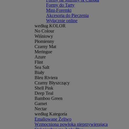
Formy do Tarty
Mini-Foremki
Akcesoria do Pieczenia
Wyłącznie online
według KOLOR
No Colour
Wiśniowy
Płomienny
Czarny Mat
Meringue
Azure
Flint
Sea Salt
Biały
Bleu Riviera
Czarny Błyszczący
Shell Pink
Deep Teal
Bamboo Green
Garnet
Nectar
według Kategoria
Emaliowane Żeliwo
Wzmocniona powłoka nieprzywierająca