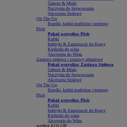
Talerze & Miski
Naczynia do Serwowania
Akcesoria Stołowe
On The Go
Butelki, kubki podróżne i termosy
Picie
Pokaż wszystko: Picie
Kubki
Imbryki & Zaparzacze do Kawy
Kieliszki do wina
Akcesoria do Wina
Zastawa stołowa i zestawy obiadowe
Pokaż wszystko: Zastawa Stołowa
Talerze & Miski
Naczynia do Serwowania
Akcesoria Stołowe
On The Go
Butelki, kubki podróżne i termosy
Picie
Pokaż wszystko: Picie
Kubki
Imbryki & Zaparzacze do Kawy
Kieliszki do wina
Akcesoria do Wina
według KOLOR