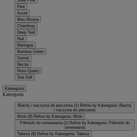
Shell Pink
Flint
Azure
Bleu Riviera
Chambray
Deep Teal
Nuit
Meringue
Bamboo Green
Garnet
Nectar
Rose Quartz
Sea Salt
Kateegoria
Kateegoria
Blachy i naczynia do pieczenia
(1)
Refine by Kateegoria: Blachy
i naczynia do pieczenia
Miski
(9)
Refine by Kateegoria: Miski
Półmiski do serwowania
(1)
Refine by Kateegoria: Półmiski do
serwowania
Talerze
(9)
Refine by Kateegoria: Talerze