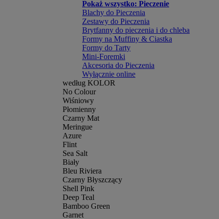
Pokaż wszystko: Pieczenie
Blachy do Pieczenia
Zestawy do Pieczenia
Brytfanny do pieczenia i do chleba
Formy na Muffiny & Ciastka
Formy do Tarty
Mini-Foremki
Akcesoria do Pieczenia
Wyłącznie online
według KOLOR
No Colour
Wiśniowy
Płomienny
Czarny Mat
Meringue
Azure
Flint
Sea Salt
Biały
Bleu Riviera
Czarny Błyszczący
Shell Pink
Deep Teal
Bamboo Green
Garnet