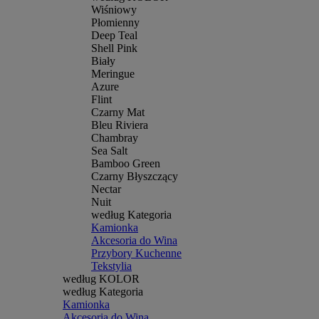
Wiśniowy
Płomienny
Deep Teal
Shell Pink
Biały
Meringue
Azure
Flint
Czarny Mat
Bleu Riviera
Chambray
Sea Salt
Bamboo Green
Czarny Błyszczący
Nectar
Nuit
według Kategoria
Kamionka
Akcesoria do Wina
Przybory Kuchenne
Tekstylia
według KOLOR
według Kategoria
Kamionka
Akcesoria do Wina