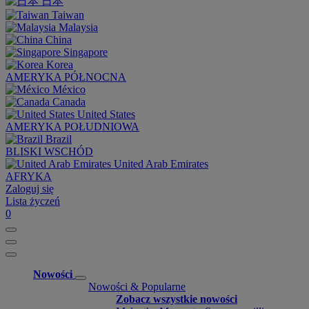
日本
Taiwan
Malaysia
China
Singapore
Korea
AMERYKA PÓŁNOCNA
México
Canada
United States
AMERYKA POŁUDNIOWA
Brazil
BLISKI WSCHÓD
United Arab Emirates
AFRYKA
Zaloguj się
Lista życzeń
0
Nowości
Nowości & Popularne
Zobacz wszystkie nowości