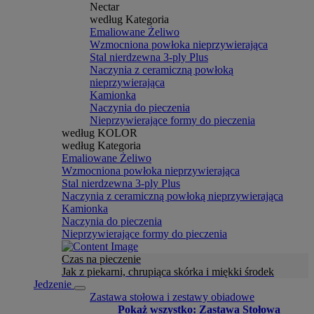
Nectar
według Kategoria
Emaliowane Żeliwo
Wzmocniona powłoka nieprzywierająca
Stal nierdzewna 3-ply Plus
Naczynia z ceramiczną powłoką
nieprzywierająca
Kamionka
Naczynia do pieczenia
Nieprzywierające formy do pieczenia
według KOLOR
według Kategoria
Emaliowane Żeliwo
Wzmocniona powłoka nieprzywierająca
Stal nierdzewna 3-ply Plus
Naczynia z ceramiczną powłoką nieprzywierająca
Kamionka
Naczynia do pieczenia
Nieprzywierające formy do pieczenia
Czas na pieczenie
Jak z piekarni, chrupiąca skórka i miękki środek
Jedzenie
Zastawa stołowa i zestawy obiadowe
Pokaż wszystko: Zastawa Stołowa