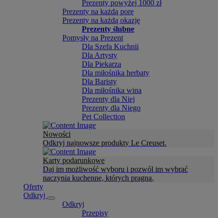
Prezenty powyżej 1000 zł
Prezenty na każdą porę
Prezenty na każdą okazję
Prezenty ślubne
Pomysły na Prezent
Dla Szefa Kuchnii
Dla Artysty
Dla Piekarza
Dla miłośnika herbaty
Dla Baristy
Dla miłośnika wina
Prezenty dla Niej
Prezenty dla Niego
Pet Collection
Nowości
Odkryj najnowsze produkty Le Creuset.
Karty podarunkowe
Daj im możliwość wyboru i pozwól im wybrać
naczynia kuchenne, których pragną.
Oferty
Odkryj
Odkryj
Przepisy