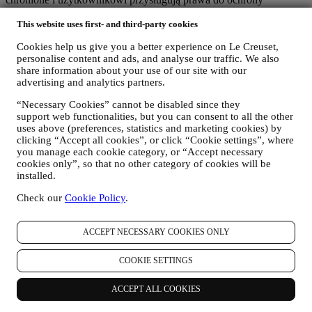
prywatności wyjaśnione w poniższym paragrafie h).
This website uses first- and third-party cookies
2. KTO GROMADZI DANE UŻYTKOWNIKA?
Administratorem danych osobowych w odniesieniu do usług e-
Cookies help us give you a better experience on Le Creuset,
commerce oferowanych za pośrednictwem Witryny internetowej jest
personalise content and ads, and analyse our traffic. We also
Le Creuset Poland Sp. z o.o. z siedzibą pod adresem ul.
share information about your use of our site with our
Marszałkowska 126/134, 00-008 Warszawa.
advertising and analytics partners.
Jeżeli użytkownik zdecyduje się otrzymywać od nas materiały
marketingowe, stanie się częścią bazy danych klientów grupy Le
“Necessary Cookies” cannot be disabled since they
Creuset, którą zarządza spółka Le Creuset Group AG działającą w
support web functionalities, but you can consent to all the other
charakterze administratora z siedzibą pod adresem Neuhofstrasse 4 ,
uses above (preferences, statistics and marketing cookies) by
Baar, Zug, 6340 Szwajcaria (która wyznaczyła jako przedstawiciela
clicking “Accept all cookies”, or click “Cookie settings”, where
w UE Le Creuset SL, numer VAT B62153630, z siedzibą w Paseo
you manage each cookie category, or “Accept necessary
cookies only”, so that no other category of cookies will be
de Gracia 9, 2º, 08007 Barcelona, Hiszpania), w oparciu o umowę o
installed.
współadministrowaniu, która zasadniczo zapewnia (a) Le Creuset
Group AG odpowiedzialną za ogólną strategię marketingową i
Check our
Cookie Policy
.
spersonalizowaną obsługę klienta; (b) lokalne podmioty Le Creuset
korzystające ze wspomnianej strategii i wdrażające ją, a także
niezależnie opracowujące komunikację/inicjatywy marketingowe
ACCEPT NECESSARY COOKIES ONLY
lokalnie w Polsce (c) obaj współadministratorzy zobowiązani do
rozpatrywania wniosków o prawa osoby, której dane dotyczą.
COOKIE SETTINGS
3. DLACZEGO GROMADZIMY TE DANE?
Dane osobowe mogą być przetwarzane do następujących celów:
ACCEPT ALL COOKIES
W CELU WYPEŁNIENIA OBOWIĄZKÓW