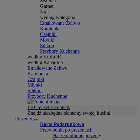
Sea Salt
Garnet
Nuit
według Kategoria
Emaliowane Żeliwo
Kamionka
Czajniki
Młynki
Silikon
Przybory Kuchenne
według KOLOR
według Kategoria
Emaliowane Żeliwo
Kamionka
Czajniki
Młynki
Silikon
Przybory Kuchenne
Le Creuset Essentials
Znajdź niezbędne elementy swojej kuchni.
Prezenty
Karta Podarunkowa
Przewodnik po prezentach
Nasze ulubione prezenty