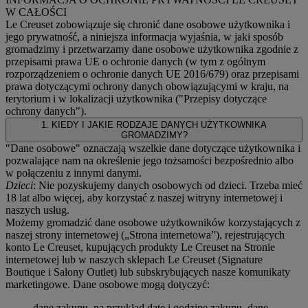
W CAŁOŚCI
Le Creuset zobowiązuje się chronić dane osobowe użytkownika i
jego prywatność, a niniejsza informacja wyjaśnia, w jaki sposób
gromadzimy i przetwarzamy dane osobowe użytkownika zgodnie z
przepisami prawa UE o ochronie danych (w tym z ogólnym
rozporządzeniem o ochronie danych UE 2016/679) oraz przepisami
prawa dotyczącymi ochrony danych obowiązującymi w kraju, na
terytorium i w lokalizacji użytkownika ("
Przepisy dotyczące
ochrony danych
").
1. KIEDY I JAKIE RODZAJE DANYCH UŻYTKOWNIKA
GROMADZIMY?
"Dane osobowe" oznaczają wszelkie dane dotyczące użytkownika i
pozwalające nam na określenie jego tożsamości bezpośrednio albo
w połączeniu z innymi danymi.
Dzieci
: Nie pozyskujemy danych osobowych od dzieci. Trzeba mieć
18 lat albo więcej, aby korzystać z naszej witryny internetowej i
naszych usług.
Możemy gromadzić dane osobowe użytkowników korzystających z
naszej strony internetowej („Strona internetowa”), rejestrujących
konto Le Creuset, kupujących produkty Le Creuset na Stronie
internetowej lub w naszych sklepach Le Creuset (Signature
Boutique i Salony Outlet) lub subskrybujących nasze komunikaty
marketingowe. Dane osobowe mogą dotyczyć:
dane zakupu, na przykład datę i godzinę zakupu, dane