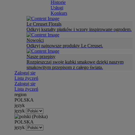
Historie
Usługi
Konkurs
Le Creuset Florals
Odkryj kształty płatków i wzory inspirowane ogrodem.
Nowości
Odkryj najnowsze produkty Le Creuset.
Nasze przepisy
Rozpieszczaj swoje kubki smakowe dzięki naszym
smakowitym przepisom z całego świata.
Zaloguj się
Lista życzeń
Zaloguj się
Lista życzeń
region
POLSKA
język
język
POLSKA
język