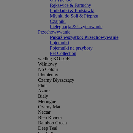
Rękawice & Fartuchy
Podkładki & Podstawki
Młynki do Soli & Pieprzu
Czajniki
Pielęgnacja & Użytkowanie
Przechowywanie
Pokaż wszystko: Przechowywanie
Pojemniki
Pojemniki na przybory
Pet Collection
według KOLOR
Wiśniowy
No Colour
Płomienny
Czarny Błyszczący
Flint
Azure
Biały
Meringue
Czarny Mat
Nectar
Bleu Riviera
Bamboo Green
Deep Teal