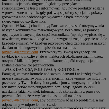
komunikację marketingową, będziemy przesyłać mu
spersonalizowane treści i informować, gdy nowe produkty zostaną
wprowadzone na rynek, gdy pojawią się oferty specjalne, pokazy
gotowania albo nadchodzące wydarzenia bądź promocje
skierowane do użytkownika.
Opt out:
W każdej chwili mogą Państwo zaprzestać otrzymywania
naszych komunikatów marketingowych, bezpłatnie, za pomocą
opcji wyświetlanych jako część komunikatu (np. aby wypisać się z
newslettera, możesz kliknąć w link rezygnacji znajdujący się na dole
każdego e-maila). W każdym przypadku chęci zaprzestania naszych
działań marketingowych, napisz do nas na adres
privacy@lecreuset.com
. Przetworzymy Twoją rezygnację tak
szybko, jak to możliwe, ale w niektórych okolicznościach możesz
otrzymać kilka kolejnych komunikatów, dopóki rezygnacja nie
zostanie całkowicie przetworzona.
TWOJE DANE SĄ POD TWOJĄ KONTROLĄ
Pamiętaj, że masz kontrolę nad swoimi danymi i w każdej chwili
możesz zarządzać swoimi preferencjami. Zapewniamy, że nigdy nie
przekażemy Twoich danych organizacjom zewnętrznym dla ich
własnych celów marketingowych bez Twojej zgody. W celu
uzyskania jakichkolwiek informacji lub skorzystania z prawa do
prywatności, możesz wysłać do nas e-mail na adres
privacy@lecreuset.com
, aby poinformować nas o problemie, a my
odpowiemy w odpowiednim czasie.
INFORMACJA O OCHRONIE PRYWATNOŚCI LE CREUSET