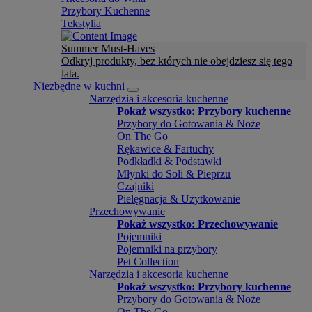
Przybory Kuchenne
Tekstylia
Summer Must-Haves
Odkryj produkty, bez których nie obejdziesz się tego
lata.
Niezbędne w kuchni
Narzędzia i akcesoria kuchenne
Pokaż wszystko: Przybory kuchenne
Przybory do Gotowania & Noże
On The Go
Rękawice & Fartuchy
Podkładki & Podstawki
Młynki do Soli & Pieprzu
Czajniki
Pielęgnacja & Użytkowanie
Przechowywanie
Pokaż wszystko: Przechowywanie
Pojemniki
Pojemniki na przybory
Pet Collection
Narzędzia i akcesoria kuchenne
Pokaż wszystko: Przybory kuchenne
Przybory do Gotowania & Noże
On The Go