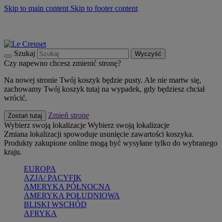
Skip to main content
Skip to footer content
Summer must-haves
Kup Teraz
Bezpłatna dostawa naczyń
Dostawa w ciągu 2-3 dni roboczych
Szukaj
Wyczyść
Czy napewno chcesz zmienić stronę?
Na nowej stronie Twój koszyk będzie pusty. Ale nie martw się,
zachowamy Twój koszyk tutaj na wypadek, gdy będziesz chciał
wrócić.
Zmień stronę
Zostań tutaj
Wybierz swoją lokalizacje
Wybierz swoją lokalizacje
Zmiana lokalizacji spowoduje usunięcie zawartości koszyka.
Produkty zakupione online mogą być wysyłane tylko do wybranego
kraju.
EUROPA
AZJA/ PACYFIK
AMERYKA PÓŁNOCNA
AMERYKA POŁUDNIOWA
BLISKI WSCHÓD
AFRYKA