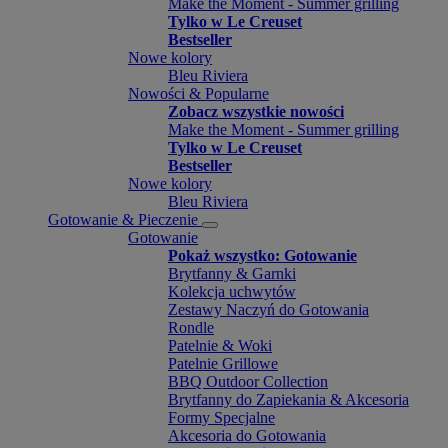
Make the Moment - Summer grilling
Tylko w Le Creuset
Bestseller
Nowe kolory
Bleu Riviera
Nowości & Popularne
Zobacz wszystkie nowości
Make the Moment - Summer grilling
Tylko w Le Creuset
Bestseller
Nowe kolory
Bleu Riviera
Gotowanie & Pieczenie
Gotowanie
Pokaż wszystko: Gotowanie
Brytfanny & Garnki
Kolekcja uchwytów
Zestawy Naczyń do Gotowania
Rondle
Patelnie & Woki
Patelnie Grillowe
BBQ Outdoor Collection
Brytfanny do Zapiekania & Akcesoria
Formy Specjalne
Akcesoria do Gotowania