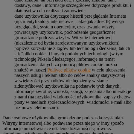
dostawy, dane i informacje szczegółowe dotyczące produktu i
płatności w celu realizacji zamówień;
dane użytkownika dotyczące historii przeglądania Internetu
(np. identyfikatory internetowe – takie jak adres IP, wersja
przeglądarki, system operacyjny, czas trwania wizyty,
powracający użytkownik, pochodzenie geograficzne)
gromadzone podczas wizyt w Witrynie internetowej
(niezależnie od bycia zarejestrowanym użytkownikiem)
poprzez korzystanie z logów lub technologii śledzenia, takich
jak "pliki cookie" i innych podobnych technologii (w tym
technologię Piksela Śledzącego) ,informacje na temat
gromadzenia danych za pomocą plików cookie można
znaleźć w naszej
Polityce plików cookie
w celu ulepszenia
naszych usług i reklam albo do celów analizy statystycznej –
w większości przypadków nie będziemy w stanie
zidentyfikować użytkownika na podstawie tych danych;
informacje zwrotne, wnioski, skargi, zapytania albo interakcje
z nami (na przykład wiadomości użytkownika, zapisy chatów,
posty w mediach społecznościowych, wiadomości e-mail albo
rozmowy telefoniczne).
Dane osobowe użytkownika gromadzone podczas korzystania z
Witryny internetowej albo podawane przez niego w inny sposób
informacje umożliwiające ustalenie tożsamości są również
chronione i użytkownikowi przysługują prawa do ochrony