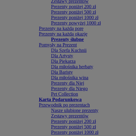
Zestawy prezentów
Prezenty poniżej 200 zł
Prezenty poniżej 500 zł
Prezenty poniżej 1000 zł
Prezenty powyżej 1000 zł
Prezenty na każdą porę
Prezenty na każdą okazję
Prezenty ślubne
Pomysły na Prezent
Dla Szefa Kuchnii
Dla Artysty
Dla Piekarza
Dla miłośnika herbaty
Dla Baristy
Dla miłośnika wina
Prezenty dla Niej
Prezenty dla Niego
Pet Collection
Karta Podarunkowa
Przewodnik po prezentach
Nasze ulubione prezenty
Zestawy prezentów
Prezenty poniżej 200 zł
Prezenty poniżej 500 zł
Prezenty poniżej 1000 zł