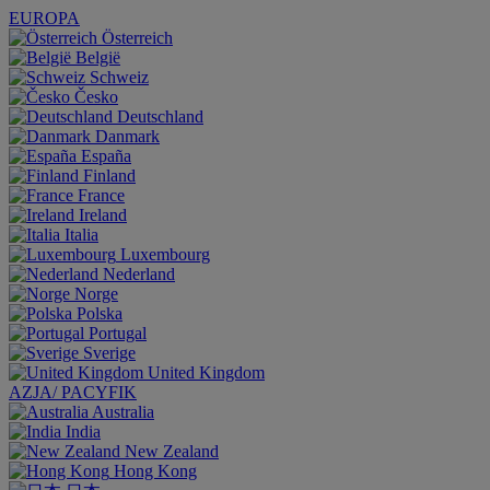
EUROPA
Österreich
België
Schweiz
Česko
Deutschland
Danmark
España
Finland
France
Ireland
Italia
Luxembourg
Nederland
Norge
Polska
Portugal
Sverige
United Kingdom
AZJA/ PACYFIK
Australia
India
New Zealand
Hong Kong