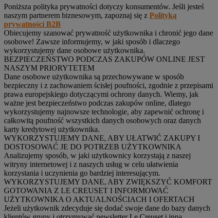
Poniższa polityka prywatności dotyczy konsumentów. Jeśli jesteś
naszym partnerem biznesowym, zapoznaj się z
Polityką
prywatności B2B
Obiecujemy szanować prywatność użytkownika i chronić jego dane
osobowe! Zawsze informujemy, w jaki sposób i dlaczego
wykorzystujemy dane osobowe użytkownika.
BEZPIECZEŃSTWO PODCZAS ZAKUPÓW ONLINE JEST
NASZYM PRIORYTETEM
Dane osobowe użytkownika są przechowywane w sposób
bezpieczny i z zachowaniem ścisłej poufności, zgodnie z przepisami
prawa europejskiego dotyczącymi ochrony danych. Wiemy, jak
ważne jest bezpieczeństwo podczas zakupów online, dlatego
wykorzystujemy najnowsze technologie, aby zapewnić ochronę i
całkowitą poufność wszystkich danych osobowych oraz danych
karty kredytowej użytkownika.
WYKORZYSTUJEMY DANE, ABY UŁATWIĆ ZAKUPY I
DOSTOSOWAĆ JE DO POTRZEB UŻYTKOWNIKA
Analizujemy sposób, w jaki użytkownicy korzystają z naszej
witryny internetowej i z naszych usług w celu ułatwienia
korzystania i uczynienia go bardziej interesującym.
WYKORZYSTUJEMY DANE, ABY ZWIĘKSZYĆ KOMFORT
GOTOWANIA Z LE CREUSET I INFORMOWAĆ
UŻYTKOWNIKA O AKTUALNOŚCIACH I OFERTACH
Jeżeli użytkownik zdecyduje się dodać swoje dane do bazy danych
klientów grupy i otrzymywać newsletter Le Creuset i inną