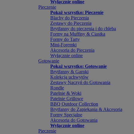
Wyłącznie online
Pieczenie
Pokaż wszystko: Pieczenie
Blachy do Pieczenia
Zestawy do Pieczenia
Brytfanny do pieczenia i do chleba
Formy na Muffiny & Ciastka
Formy do Tarty
Mini-Foremki
Akcesoria do Pieczenia
Wyłącznie online
Gotowanie
Pokaż wszystko: Gotowanie
Brytfanny & Garnki
Kolekcja uchwytów
Zestawy Naczyń do Gotowania
Rondle
Patelnie & Woki
Patelnie Grillowe
BBQ Outdoor Collection
Brytfanny do Zapiekania & Akcesoria
Formy Specjalne
Akcesoria do Gotowania
Wyłącznie online
Pieczenie