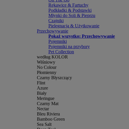
Rękawice & Fartuchy
Podkładki & Podstawki
Młynki do Soli & Pieprzu
Czajniki
Pielęgnacja & Użytkowanie
Przechowywanie
Pokaż wszystko: Przechowywanie
Pojemniki
Pojemniki na przybory
Pet Collection
według KOLOR
Wiśniowy
No Colour
Płomienny
Czarny Błyszczący
Flint
Azure
Biały
Meringue
Czarny Mat
Nectar
Bleu Riviera
Bamboo Green
Sea Salt