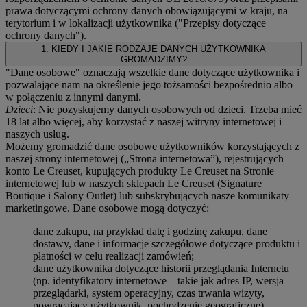
prawa dotyczącymi ochrony danych obowiązującymi w kraju, na
terytorium i w lokalizacji użytkownika ("
Przepisy dotyczące
ochrony danych
").
1. KIEDY I JAKIE RODZAJE DANYCH UŻYTKOWNIKA
GROMADZIMY?
"Dane osobowe" oznaczają wszelkie dane dotyczące użytkownika i
pozwalające nam na określenie jego tożsamości bezpośrednio albo
w połączeniu z innymi danymi.
Dzieci
: Nie pozyskujemy danych osobowych od dzieci. Trzeba mieć
18 lat albo więcej, aby korzystać z naszej witryny internetowej i
naszych usług.
Możemy gromadzić dane osobowe użytkowników korzystających z
naszej strony internetowej („Strona internetowa”), rejestrujących
konto Le Creuset, kupujących produkty Le Creuset na Stronie
internetowej lub w naszych sklepach Le Creuset (Signature
Boutique i Salony Outlet) lub subskrybujących nasze komunikaty
marketingowe. Dane osobowe mogą dotyczyć:
dane zakupu, na przykład datę i godzinę zakupu, dane
dostawy, dane i informacje szczegółowe dotyczące produktu i
płatności w celu realizacji zamówień;
dane użytkownika dotyczące historii przeglądania Internetu
(np. identyfikatory internetowe – takie jak adres IP, wersja
przeglądarki, system operacyjny, czas trwania wizyty,
powracający użytkownik, pochodzenie geograficzne)