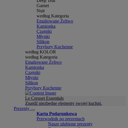
Deep Teal
Garnet
Nuit
według Kategoria
Emaliowane Żeliwo
Kamionka
Czajniki
Młynki
Silikon
Przybory Kuchenne
według KOLOR
według Kategoria
Emaliowane Żeliwo
Kamionka
Czajniki
Młynki
Silikon
Przybory Kuchenne
Le Creuset Essentials
Znajdź niezbędne elementy swojej kuchni.
Prezenty
Karta Podarunkowa
Przewodnik po prezentach
Nasze ulubione prezenty