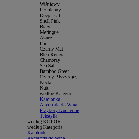
Wiśniowy
Płomienny
Deep Teal
Shell Pink
Biały
Meringue
Azure
Flint
Czarny Mat
Bleu Riviera
Chambray
Sea Salt
Bamboo Green
Czarny Błyszczący
Nectar
Nuit
według Kategoria
Kamionka
Akcesoria do Wina
Przybory Kuchenne
Tekstylia
według KOLOR
według Kategoria
Kamionka
Akcesoria do Wina