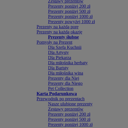
Zestawy prezentów
Prezenty poniżej 200 zł
Prezenty poniżej 500 zł
Prezenty poniżej 1000 zł
Prezenty powyżej 1000 zł
Prezenty na każdą porę
Prezenty na każdą okazję
Prezenty ślubne
Pomysły na Prezent
Dla Szefa Kuchnii
Dla Artysty
Dla Piekarza
Dla miłośnika herbaty
Dla Baristy
Dla miłośnika wina
Prezenty dla Niej
Prezenty dla Niego
Pet Collection
Karta Podarunkowa
Przewodnik po prezentach
Nasze ulubione prezenty
Zestawy prezentów
Prezenty poniżej 200 zł
Prezenty poniżej 500 zł
Prezenty poniżej 1000 zł