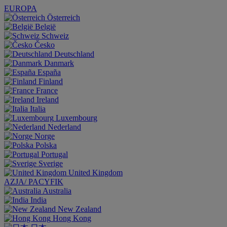
EUROPA
Österreich
België
Schweiz
Česko
Deutschland
Danmark
España
Finland
France
Ireland
Italia
Luxembourg
Nederland
Norge
Polska
Portugal
Sverige
United Kingdom
AZJA/ PACYFIK
Australia
India
New Zealand
Hong Kong