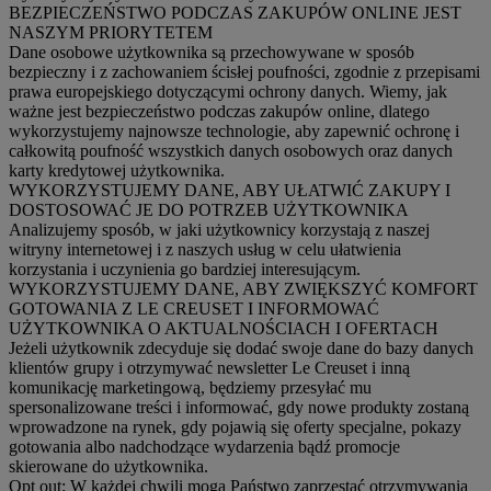
BEZPIECZEŃSTWO PODCZAS ZAKUPÓW ONLINE JEST
NASZYM PRIORYTETEM
Dane osobowe użytkownika są przechowywane w sposób
bezpieczny i z zachowaniem ścisłej poufności, zgodnie z przepisami
prawa europejskiego dotyczącymi ochrony danych. Wiemy, jak
ważne jest bezpieczeństwo podczas zakupów online, dlatego
wykorzystujemy najnowsze technologie, aby zapewnić ochronę i
całkowitą poufność wszystkich danych osobowych oraz danych
karty kredytowej użytkownika.
WYKORZYSTUJEMY DANE, ABY UŁATWIĆ ZAKUPY I
DOSTOSOWAĆ JE DO POTRZEB UŻYTKOWNIKA
Analizujemy sposób, w jaki użytkownicy korzystają z naszej
witryny internetowej i z naszych usług w celu ułatwienia
korzystania i uczynienia go bardziej interesującym.
WYKORZYSTUJEMY DANE, ABY ZWIĘKSZYĆ KOMFORT
GOTOWANIA Z LE CREUSET I INFORMOWAĆ
UŻYTKOWNIKA O AKTUALNOŚCIACH I OFERTACH
Jeżeli użytkownik zdecyduje się dodać swoje dane do bazy danych
klientów grupy i otrzymywać newsletter Le Creuset i inną
komunikację marketingową, będziemy przesyłać mu
spersonalizowane treści i informować, gdy nowe produkty zostaną
wprowadzone na rynek, gdy pojawią się oferty specjalne, pokazy
gotowania albo nadchodzące wydarzenia bądź promocje
skierowane do użytkownika.
Opt out:
W każdej chwili mogą Państwo zaprzestać otrzymywania