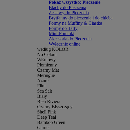
Pokaż wszystko: Pieczenie
Blachy do Pieczenia
Zestawy do Pieczenia
Brytfanny do pieczenia i do chleba
Formy na Muffiny & Ciastka
Formy do Tarty
Mini-Foremki
Akcesoria do Pieczenia
Wyłącznie online
według KOLOR
No Colour
Wiśniowy
Płomienny
Czarny Mat
Meringue
Azure
Flint
Sea Salt
Biały
Bleu Riviera
Czarny Błyszczący
Shell Pink
Deep Teal
Bamboo Green
Garnet