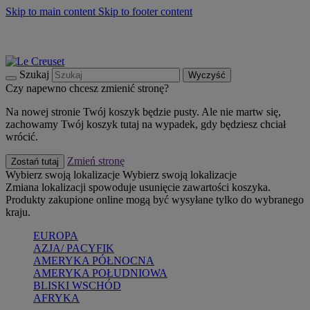
Skip to main content
Skip to footer content
Summer must-haves
Kup Teraz
Bezpłatna dostawa naczyń
Dostawa w ciągu 2-3 dni roboczych
Szukaj
Wyczyść
Czy napewno chcesz zmienić stronę?
Na nowej stronie Twój koszyk będzie pusty. Ale nie martw się,
zachowamy Twój koszyk tutaj na wypadek, gdy będziesz chciał
wrócić.
Zmień stronę
Zostań tutaj
Wybierz swoją lokalizacje
Wybierz swoją lokalizacje
Zmiana lokalizacji spowoduje usunięcie zawartości koszyka.
Produkty zakupione online mogą być wysyłane tylko do wybranego
kraju.
EUROPA
AZJA/ PACYFIK
AMERYKA PÓŁNOCNA
AMERYKA POŁUDNIOWA
BLISKI WSCHÓD
AFRYKA