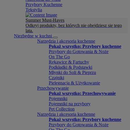
Przybory Kuchenne
Tekstylia
Summer Must-Haves
Odkryj produkty, bez których nie obejdziesz się tego
lata.
Niezbędne w kuchni
Narzędzia i akcesoria kuchenne
Pokaż wszystko: Przybory kuchenne
Przybory do Gotowania & Noże
On The Go
Rękawice & Fartuchy
Podkładki & Podstawki
Młynki do Soli & Pieprzu
Czajniki
Pielęgnacja & Użytkowanie
Przechowywanie
Pokaż wszystko: Przechowywanie
Pojemniki
Pojemniki na przybory
Pet Collection
Narzędzia i akcesoria kuchenne
Pokaż wszystko: Przybory kuchenne
Przybory do Gotowania & Noże
On The Go