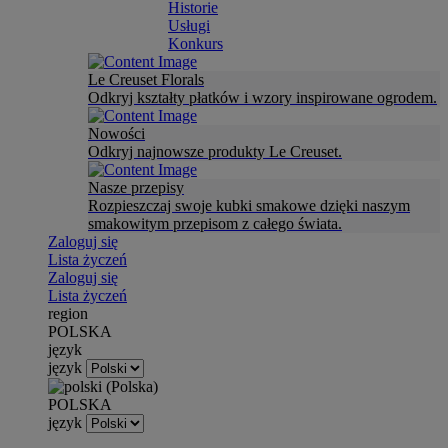
Historie
Usługi
Konkurs
Le Creuset Florals
Odkryj kształty płatków i wzory inspirowane ogrodem.
Nowości
Odkryj najnowsze produkty Le Creuset.
Nasze przepisy
Rozpieszczaj swoje kubki smakowe dzięki naszym
smakowitym przepisom z całego świata.
Zaloguj się
Lista życzeń
Zaloguj się
Lista życzeń
region
POLSKA
język
język
POLSKA
język