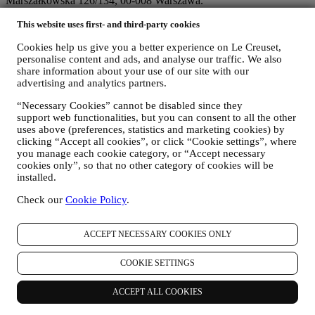
Marszałkowska 126/134, 00-008 Warszawa.
Jeżeli użytkownik zdecyduje się otrzymywać od nas materiały
This website uses first- and third-party cookies
marketingowe, stanie się częścią bazy danych klientów grupy Le
Creuset, którą zarządza spółka Le Creuset Group AG działającą w
Cookies help us give you a better experience on Le Creuset,
charakterze administratora z siedzibą pod adresem Neuhofstrasse 4 ,
personalise content and ads, and analyse our traffic. We also
Baar, Zug, 6340 Szwajcaria (która wyznaczyła jako przedstawiciela
share information about your use of our site with our
w UE Le Creuset SL, numer VAT B62153630, z siedzibą w Paseo
advertising and analytics partners.
de Gracia 9, 2º, 08007 Barcelona, Hiszpania), w oparciu o umowę o
współadministrowaniu, która zasadniczo zapewnia (a) Le Creuset
“Necessary Cookies” cannot be disabled since they
Group AG odpowiedzialną za ogólną strategię marketingową i
support web functionalities, but you can consent to all the other
spersonalizowaną obsługę klienta; (b) lokalne podmioty Le Creuset
uses above (preferences, statistics and marketing cookies) by
korzystające ze wspomnianej strategii i wdrażające ją, a także
clicking “Accept all cookies”, or click “Cookie settings”, where
niezależnie opracowujące komunikację/inicjatywy marketingowe
you manage each cookie category, or “Accept necessary
lokalnie w Polsce (c) obaj współadministratorzy zobowiązani do
cookies only”, so that no other category of cookies will be
rozpatrywania wniosków o prawa osoby, której dane dotyczą.
installed.
3. DLACZEGO GROMADZIMY TE DANE?
Check our
Cookie Policy
.
Dane osobowe mogą być przetwarzane do następujących celów:
W CELU WYPEŁNIENIA OBOWIĄZKÓW
ACCEPT NECESSARY COOKIES ONLY
PRAWNYCH
Możemy przetwarzać niektóre dane dotyczące użytkownika,
COOKIE SETTINGS
aby wypełnić nasze obowiązki prawne i inne obowiązki
wynikające z poleceń otrzymanych od władz.
W CELU UTWORZENIA KONTA LE CREUSET
ACCEPT ALL COOKIES
Będziemy wykorzystywać dane osobowe użytkownika do