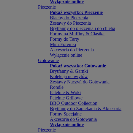
Wyłącznie online
Pieczenie
Pokaż wszystko: Pieczenie
Blachy do Pieczenia
Zestawy do Pieczenia
Brytfanny do pieczenia i do chleba
Formy na Muffiny & Ciastka
Formy do Tarty
Mini-Foremki
Akcesoria do Pieczenia
Wyłącznie online
Gotowanie
Pokaż wszystko: Gotowanie
Brytfanny & Garnki
Kolekcja uchwytów
Zestawy Naczyń do Gotowania
Rondle
Patelnie & Woki
Patelnie Grillowe
BBQ Outdoor Collection
Brytfanny do Zapiekania & Akcesoria
Formy Specjalne
Akcesoria do Gotowania
Wyłącznie online
Pieczenie