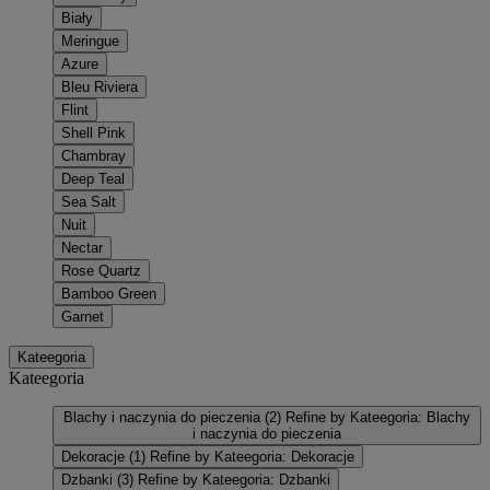
Biały
Meringue
Azure
Bleu Riviera
Flint
Shell Pink
Chambray
Deep Teal
Sea Salt
Nuit
Nectar
Rose Quartz
Bamboo Green
Garnet
Kateegoria
Kateegoria
Blachy i naczynia do pieczenia
(2)
Refine by Kateegoria: Blachy
i naczynia do pieczenia
Dekoracje
(1)
Refine by Kateegoria: Dekoracje
Dzbanki
(3)
Refine by Kateegoria: Dzbanki