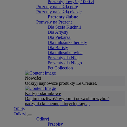
Prezenty powyżej 1000 zł
Prezenty na każdą porę
Prezenty na każdą okazję
Prezenty ślubne
Pomysły na Prezent
Dla Szefa Kuchnii
Dla Artysty
Dla Piekarza
Dla miłośnika herbaty
Dla Baristy
Dla miłośnika wina
Prezenty dla Niej
Prezenty dla Niego
Pet Collection
Nowości
Odkryj najnowsze produkty Le Creuset.
Karty podarunkowe
Daj im możliwość wyboru i pozwól im wybrać
naczynia kuchenne, których pragną.
Oferty
Odkryj
Odkryj
Przepisy