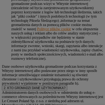
gromadzone podczas wizyt w Witrynie internetowej
(niezależnie od bycia zarejestrowanym użytkownikiem)
poprzez korzystanie z logów lub technologii śledzenia, takich
jak "pliki cookie" i innych podobnych technologii (w tym
technologię Piksela Śledzącego) ,informacje na temat
gromadzenia danych za pomocą plików cookie można
znaleźć w naszej
Polityce plików cookie
w celu ulepszenia
naszych usług i reklam albo do celów analizy statystycznej –
w większości przypadków nie będziemy w stanie
zidentyfikować użytkownika na podstawie tych danych;
informacje zwrotne, wnioski, skargi, zapytania albo interakcje
z nami (na przykład wiadomości użytkownika, zapisy chatów,
posty w mediach społecznościowych, wiadomości e-mail albo
rozmowy telefoniczne).
Dane osobowe użytkownika gromadzone podczas korzystania z
Witryny internetowej albo podawane przez niego w inny sposób
informacje umożliwiające ustalenie tożsamości są również
chronione i użytkownikowi przysługują prawa do ochrony
prywatności wyjaśnione w poniższym paragrafie h).
2. KTO GROMADZI DANE UŻYTKOWNIKA?
Administratorem danych osobowych w odniesieniu do usług e-
commerce oferowanych za pośrednictwem Witryny internetowej jest
Le Creuset Poland Sp. z o.o. z siedzibą pod adresem ul.