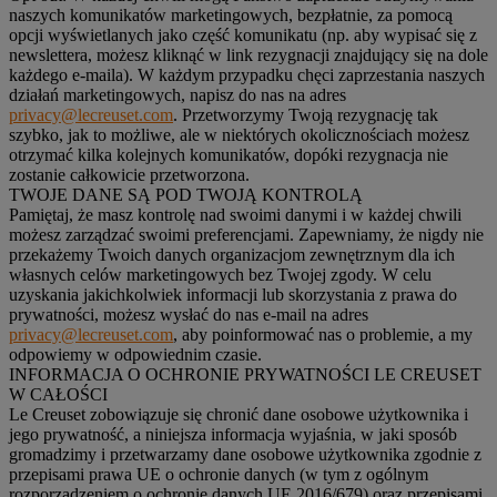
naszych komunikatów marketingowych, bezpłatnie, za pomocą
opcji wyświetlanych jako część komunikatu (np. aby wypisać się z
newslettera, możesz kliknąć w link rezygnacji znajdujący się na dole
każdego e-maila). W każdym przypadku chęci zaprzestania naszych
działań marketingowych, napisz do nas na adres
privacy@lecreuset.com
. Przetworzymy Twoją rezygnację tak
szybko, jak to możliwe, ale w niektórych okolicznościach możesz
otrzymać kilka kolejnych komunikatów, dopóki rezygnacja nie
zostanie całkowicie przetworzona.
TWOJE DANE SĄ POD TWOJĄ KONTROLĄ
Pamiętaj, że masz kontrolę nad swoimi danymi i w każdej chwili
możesz zarządzać swoimi preferencjami. Zapewniamy, że nigdy nie
przekażemy Twoich danych organizacjom zewnętrznym dla ich
własnych celów marketingowych bez Twojej zgody. W celu
uzyskania jakichkolwiek informacji lub skorzystania z prawa do
prywatności, możesz wysłać do nas e-mail na adres
privacy@lecreuset.com
, aby poinformować nas o problemie, a my
odpowiemy w odpowiednim czasie.
INFORMACJA O OCHRONIE PRYWATNOŚCI LE CREUSET
W CAŁOŚCI
Le Creuset zobowiązuje się chronić dane osobowe użytkownika i
jego prywatność, a niniejsza informacja wyjaśnia, w jaki sposób
gromadzimy i przetwarzamy dane osobowe użytkownika zgodnie z
przepisami prawa UE o ochronie danych (w tym z ogólnym
rozporządzeniem o ochronie danych UE 2016/679) oraz przepisami