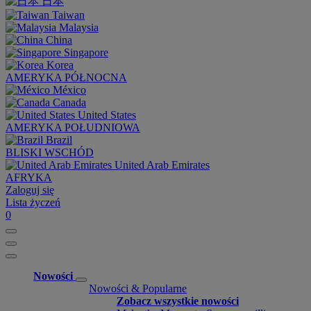
日本
Taiwan
Malaysia
China
Singapore
Korea
AMERYKA PÓŁNOCNA
México
Canada
United States
AMERYKA POŁUDNIOWA
Brazil
BLISKI WSCHÓD
United Arab Emirates
AFRYKA
Zaloguj się
Lista życzeń
0
Nowości
Nowości & Popularne
Zobacz wszystkie nowości