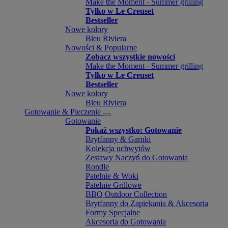
Make the Moment - Summer grilling
Tylko w Le Creuset
Bestseller
Nowe kolory
Bleu Riviera
Nowości & Popularne
Zobacz wszystkie nowości
Make the Moment - Summer grilling
Tylko w Le Creuset
Bestseller
Nowe kolory
Bleu Riviera
Gotowanie & Pieczenie
Gotowanie
Pokaż wszystko: Gotowanie
Brytfanny & Garnki
Kolekcja uchwytów
Zestawy Naczyń do Gotowania
Rondle
Patelnie & Woki
Patelnie Grillowe
BBQ Outdoor Collection
Brytfanny do Zapiekania & Akcesoria
Formy Specjalne
Akcesoria do Gotowania