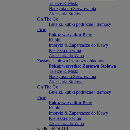
Talerze & Miski
Naczynia do Serwowania
Akcesoria Stołowe
On The Go
Butelki, kubki podróżne i termosy
Picie
Pokaż wszystko: Picie
Kubki
Imbryki & Zaparzacze do Kawy
Kieliszki do wina
Akcesoria do Wina
Zastawa stołowa i zestawy obiadowe
Pokaż wszystko: Zastawa Stołowa
Talerze & Miski
Naczynia do Serwowania
Akcesoria Stołowe
On The Go
Butelki, kubki podróżne i termosy
Picie
Pokaż wszystko: Picie
Kubki
Imbryki & Zaparzacze do Kawy
Kieliszki do wina
Akcesoria do Wina
według KOLOR