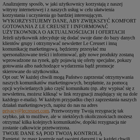
Analizujemy sposób, w jaki użytkownicy korzystają z naszej
witryny internetowej i z naszych usług w celu ułatwienia
korzystania i uczynienia go bardziej interesującym.
WYKORZYSTUJEMY DANE, ABY ZWIĘKSZYĆ KOMFORT
GOTOWANIA Z LE CREUSET I INFORMOWAĆ
UŻYTKOWNIKA O AKTUALNOŚCIACH I OFERTACH
Jeżeli użytkownik zdecyduje się dodać swoje dane do bazy danych
klientów grupy i otrzymywać newsletter Le Creuset i inną
komunikację marketingową, będziemy przesyłać mu
spersonalizowane treści i informować, gdy nowe produkty zostaną
wprowadzone na rynek, gdy pojawią się oferty specjalne, pokazy
gotowania albo nadchodzące wydarzenia bądź promocje
skierowane do użytkownika.
Opt out:
W każdej chwili mogą Państwo zaprzestać otrzymywania
naszych komunikatów marketingowych, bezpłatnie, za pomocą
opcji wyświetlanych jako część komunikatu (np. aby wypisać się z
newslettera, możesz kliknąć w link rezygnacji znajdujący się na dole
każdego e-maila). W każdym przypadku chęci zaprzestania naszych
działań marketingowych, napisz do nas na adres
privacy@lecreuset.com
. Przetworzymy Twoją rezygnację tak
szybko, jak to możliwe, ale w niektórych okolicznościach możesz
otrzymać kilka kolejnych komunikatów, dopóki rezygnacja nie
zostanie całkowicie przetworzona.
TWOJE DANE SĄ POD TWOJĄ KONTROLĄ
Pamiętaj, że masz kontrolę nad swoimi danymi i w każdej chwili