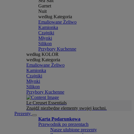
Sea Salt
Garnet
Nuit
według Kategoria
Emaliowane Żeliwo
Kamionka
Czajniki
Młynki
Silikon
Przybory Kuchenne
według KOLOR
według Kategoria
Emaliowane Żeliwo
Kamionka
Czajniki
Młynki
Silikon
Przybory Kuchenne
Le Creuset Essentials
Znajdź niezbędne elementy swojej kuchni.
Prezenty
Karta Podarunkowa
Przewodnik po prezentach
Nasze ulubione prezenty