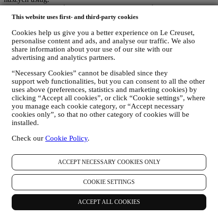
Możemy gromadzić dane osobowe użytkowników korzystających z
naszej strony internetowej („Strona internetowa”), rejestrujących
This website uses first- and third-party cookies
konto Le Creuset, kupujących produkty Le Creuset na Stronie
Cookies help us give you a better experience on Le Creuset,
internetowej lub w naszych sklepach Le Creuset (Signature
personalise content and ads, and analyse our traffic. We also
Boutique i Salony Outlet) lub subskrybujących nasze komunikaty
share information about your use of our site with our
marketingowe. Dane osobowe mogą dotyczyć:
advertising and analytics partners.
dane zakupu, na przykład datę i godzinę zakupu, dane
“Necessary Cookies” cannot be disabled since they
dostawy, dane i informacje szczegółowe dotyczące produktu i
support web functionalities, but you can consent to all the other
płatności w celu realizacji zamówień;
uses above (preferences, statistics and marketing cookies) by
dane użytkownika dotyczące historii przeglądania Internetu
clicking “Accept all cookies”, or click “Cookie settings”, where
(np. identyfikatory internetowe – takie jak adres IP, wersja
you manage each cookie category, or “Accept necessary
przeglądarki, system operacyjny, czas trwania wizyty,
cookies only”, so that no other category of cookies will be
powracający użytkownik, pochodzenie geograficzne)
installed.
gromadzone podczas wizyt w Witrynie internetowej
(niezależnie od bycia zarejestrowanym użytkownikiem)
Check our
Cookie Policy
.
poprzez korzystanie z logów lub technologii śledzenia, takich
jak "pliki cookie" i innych podobnych technologii (w tym
ACCEPT NECESSARY COOKIES ONLY
technologię Piksela Śledzącego) ,informacje na temat
gromadzenia danych za pomocą plików cookie można
znaleźć w naszej
Polityce plików cookie
w celu ulepszenia
COOKIE SETTINGS
naszych usług i reklam albo do celów analizy statystycznej –
w większości przypadków nie będziemy w stanie
ACCEPT ALL COOKIES
zidentyfikować użytkownika na podstawie tych danych;
informacje zwrotne, wnioski, skargi, zapytania albo interakcje