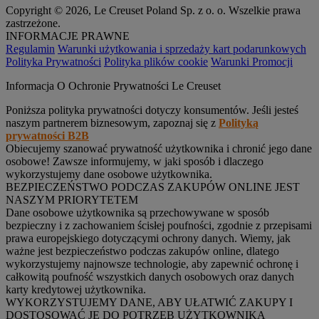
Copyright © 2026, Le Creuset Poland Sp. z o. o. Wszelkie prawa
zastrzeżone.
INFORMACJE PRAWNE
Regulamin
Warunki użytkowania i sprzedaży kart podarunkowych
Polityka Prywatności
Polityka plików cookie
Warunki Promocji
Informacja O Ochronie Prywatności Le Creuset
Poniższa polityka prywatności dotyczy konsumentów. Jeśli jesteś
naszym partnerem biznesowym, zapoznaj się z
Polityką
prywatności B2B
Obiecujemy szanować prywatność użytkownika i chronić jego dane
osobowe! Zawsze informujemy, w jaki sposób i dlaczego
wykorzystujemy dane osobowe użytkownika.
BEZPIECZEŃSTWO PODCZAS ZAKUPÓW ONLINE JEST
NASZYM PRIORYTETEM
Dane osobowe użytkownika są przechowywane w sposób
bezpieczny i z zachowaniem ścisłej poufności, zgodnie z przepisami
prawa europejskiego dotyczącymi ochrony danych. Wiemy, jak
ważne jest bezpieczeństwo podczas zakupów online, dlatego
wykorzystujemy najnowsze technologie, aby zapewnić ochronę i
całkowitą poufność wszystkich danych osobowych oraz danych
karty kredytowej użytkownika.
WYKORZYSTUJEMY DANE, ABY UŁATWIĆ ZAKUPY I
DOSTOSOWAĆ JE DO POTRZEB UŻYTKOWNIKA