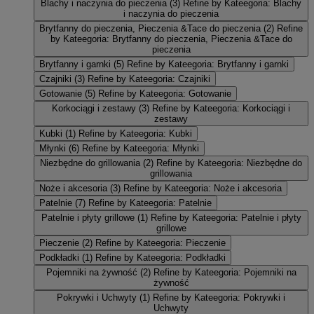
Blachy i naczynia do pieczenia
(3)
Refine by Kateegoria: Blachy
i naczynia do pieczenia
Brytfanny do pieczenia, Pieczenia &Tace do pieczenia
(2)
Refine
by Kateegoria: Brytfanny do pieczenia, Pieczenia &Tace do
pieczenia
Brytfanny i garnki
(5)
Refine by Kateegoria: Brytfanny i garnki
Czajniki
(3)
Refine by Kateegoria: Czajniki
Gotowanie
(5)
Refine by Kateegoria: Gotowanie
Korkociągi i zestawy
(3)
Refine by Kateegoria: Korkociągi i
zestawy
Kubki
(1)
Refine by Kateegoria: Kubki
Młynki
(6)
Refine by Kateegoria: Młynki
Niezbędne do grillowania
(2)
Refine by Kateegoria: Niezbędne do
grillowania
Noże i akcesoria
(3)
Refine by Kateegoria: Noże i akcesoria
Patelnie
(7)
Refine by Kateegoria: Patelnie
Patelnie i płyty grillowe
(1)
Refine by Kateegoria: Patelnie i płyty
grillowe
Pieczenie
(2)
Refine by Kateegoria: Pieczenie
Podkładki
(1)
Refine by Kateegoria: Podkładki
Pojemniki na żywność
(2)
Refine by Kateegoria: Pojemniki na
żywność
Pokrywki i Uchwyty
(1)
Refine by Kateegoria: Pokrywki i
Uchwyty