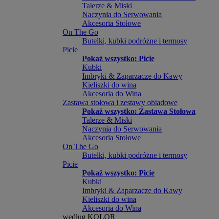
Talerze & Miski
Naczynia do Serwowania
Akcesoria Stołowe
On The Go
Butelki, kubki podróżne i termosy
Picie
Pokaż wszystko: Picie
Kubki
Imbryki & Zaparzacze do Kawy
Kieliszki do wina
Akcesoria do Wina
Zastawa stołowa i zestawy obiadowe
Pokaż wszystko: Zastawa Stołowa
Talerze & Miski
Naczynia do Serwowania
Akcesoria Stołowe
On The Go
Butelki, kubki podróżne i termosy
Picie
Pokaż wszystko: Picie
Kubki
Imbryki & Zaparzacze do Kawy
Kieliszki do wina
Akcesoria do Wina
według KOLOR