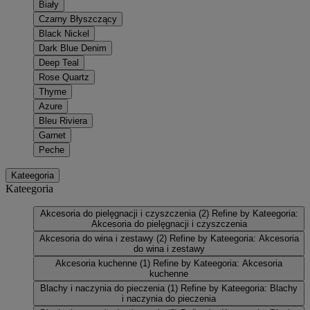
Biały
Czarny Błyszczący
Black Nickel
Dark Blue Denim
Deep Teal
Rose Quartz
Thyme
Azure
Bleu Riviera
Garnet
Peche
Kateegoria
Kateegoria
Akcesoria do pielęgnacji i czyszczenia
(2)
Refine by Kateegoria:
Akcesoria do pielęgnacji i czyszczenia
Akcesoria do wina i zestawy
(2)
Refine by Kateegoria: Akcesoria
do wina i zestawy
Akcesoria kuchenne
(1)
Refine by Kateegoria: Akcesoria
kuchenne
Blachy i naczynia do pieczenia
(1)
Refine by Kateegoria: Blachy
i naczynia do pieczenia