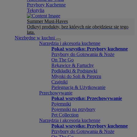
Przybory Kuchenne
Tekstylia
Summer Must-Haves
Odkryj produkty, bez których nie obejdziesz się tego
lata.
Niezbędne w kuchni
Narzędzia i akcesoria kuchenne
Pokaż wszystko: Przybory kuchenne
Przybory do Gotowania & Noże
On The Go
Rękawice & Fartuchy
Podkładki & Podstawki
Młynki do Soli & Pieprzu
Czajniki
Pielęgnacja & Użytkowanie
Przechowywanie
Pokaż wszystko: Przechowywanie
Pojemniki
Pojemniki na przybory
Pet Collection
Narzędzia i akcesoria kuchenne
Pokaż wszystko: Przybory kuchenne
Przybory do Gotowania & Noże
On The Go