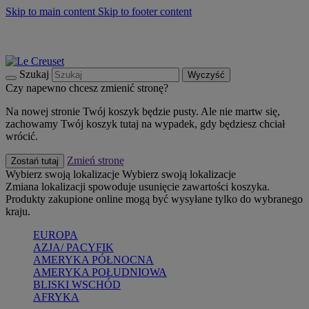
Skip to main content
Skip to footer content
Summer must-haves
Kup Teraz
Bezpłatna dostawa naczyń
Dostawa w ciągu 2-3 dni roboczych
Szukaj
Wyczyść
Czy napewno chcesz zmienić stronę?
Na nowej stronie Twój koszyk będzie pusty. Ale nie martw się,
zachowamy Twój koszyk tutaj na wypadek, gdy będziesz chciał
wrócić.
Zmień stronę
Zostań tutaj
Wybierz swoją lokalizacje
Wybierz swoją lokalizacje
Zmiana lokalizacji spowoduje usunięcie zawartości koszyka.
Produkty zakupione online mogą być wysyłane tylko do wybranego
kraju.
EUROPA
AZJA/ PACYFIK
AMERYKA PÓŁNOCNA
AMERYKA POŁUDNIOWA
BLISKI WSCHÓD
AFRYKA