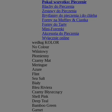
Pokaż wszystko: Pieczenie
Blachy do Pieczenia
Zestawy do Pieczenia
Brytfanny do pieczenia i do chleba
Formy na Muffiny & Ciastka
Formy do Tarty
Mini-Foremki
Akcesoria do Pieczenia
Wyłącznie online
według KOLOR
No Colour
Wiśniowy
Płomienny
Czarny Mat
Meringue
Azure
Flint
Sea Salt
Biały
Bleu Riviera
Czarny Błyszczący
Shell Pink
Deep Teal
Bamboo Green
Garnet