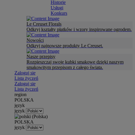
Historie
Usługi
Konkurs
Le Creuset Florals
Odkryj kształty płatków i wzory inspirowane ogrodem.
Nowości
Odkryj najnowsze produkty Le Creuset.
Nasze przepisy
Rozpieszczaj swoje kubki smakowe dzięki naszym
smakowitym przepisom z całego świata.
Zaloguj się
Lista życzeń
Zaloguj się
Lista życzeń
region
POLSKA
język
język
POLSKA
język