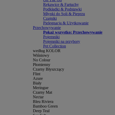
Rękawice & Fartuchy
Podkładki & Podstawki
Młynki do Soli & Pieprzu
Czajniki
Pielęgnacja & Użytkowanie
Przechowywanie
Pokaż wszystko: Przechowywanie
Pojemniki
Pojemniki na przybory
Pet Collection
według KOLOR
Wiśniowy
No Colour
Płomienny
Czarny Błyszczący
Flint
Azure
Biały
Meringue
Czarny Mat
Nectar
Bleu Riviera
Bamboo Green
Deep Teal