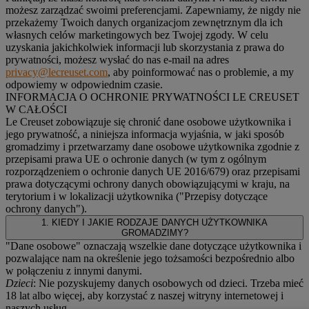
możesz zarządzać swoimi preferencjami. Zapewniamy, że nigdy nie
przekażemy Twoich danych organizacjom zewnętrznym dla ich
własnych celów marketingowych bez Twojej zgody. W celu
uzyskania jakichkolwiek informacji lub skorzystania z prawa do
prywatności, możesz wysłać do nas e-mail na adres
privacy@lecreuset.com
, aby poinformować nas o problemie, a my
odpowiemy w odpowiednim czasie.
INFORMACJA O OCHRONIE PRYWATNOŚCI LE CREUSET
W CAŁOŚCI
Le Creuset zobowiązuje się chronić dane osobowe użytkownika i
jego prywatność, a niniejsza informacja wyjaśnia, w jaki sposób
gromadzimy i przetwarzamy dane osobowe użytkownika zgodnie z
przepisami prawa UE o ochronie danych (w tym z ogólnym
rozporządzeniem o ochronie danych UE 2016/679) oraz przepisami
prawa dotyczącymi ochrony danych obowiązującymi w kraju, na
terytorium i w lokalizacji użytkownika ("
Przepisy dotyczące
ochrony danych
").
1. KIEDY I JAKIE RODZAJE DANYCH UŻYTKOWNIKA
GROMADZIMY?
"Dane osobowe" oznaczają wszelkie dane dotyczące użytkownika i
pozwalające nam na określenie jego tożsamości bezpośrednio albo
w połączeniu z innymi danymi.
Dzieci
: Nie pozyskujemy danych osobowych od dzieci. Trzeba mieć
18 lat albo więcej, aby korzystać z naszej witryny internetowej i
naszych usług.