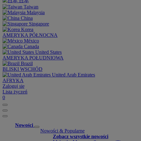
日本
Taiwan
Malaysia
China
Singapore
Korea
AMERYKA PÓŁNOCNA
México
Canada
United States
AMERYKA POŁUDNIOWA
Brazil
BLISKI WSCHÓD
United Arab Emirates
AFRYKA
Zaloguj się
Lista życzeń
0
Nowości
Nowości & Popularne
Zobacz wszystkie nowości