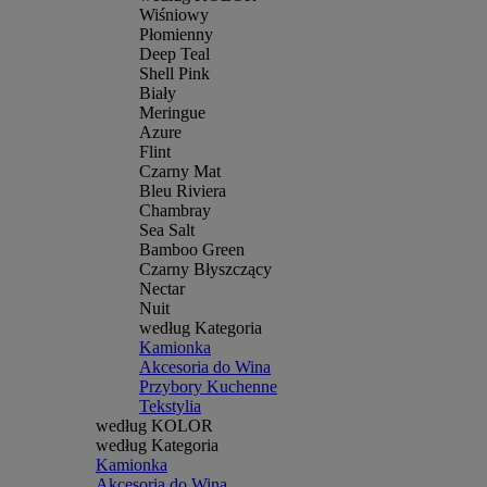
Wiśniowy
Płomienny
Deep Teal
Shell Pink
Biały
Meringue
Azure
Flint
Czarny Mat
Bleu Riviera
Chambray
Sea Salt
Bamboo Green
Czarny Błyszczący
Nectar
Nuit
według Kategoria
Kamionka
Akcesoria do Wina
Przybory Kuchenne
Tekstylia
według KOLOR
według Kategoria
Kamionka
Akcesoria do Wina