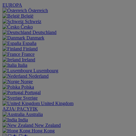
EUROPA
Österreich
België
Schweiz
Česko
Deutschland
Danmark
España
Finland
France
Ireland
Italia
Luxembourg
Nederland
Norge
Polska
Portugal
Sverige
United Kingdom
AZJA/ PACYFIK
Australia
India
New Zealand
Hong Kong