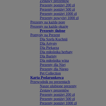
Zestawy prezentów
Prezenty poniżej 200 zł
Prezenty poniżej 500 zł
Prezenty poniżej 1000 zł
Prezenty powyżej 1000 zł
Prezenty na każdą porę
Prezenty na każdą okazję
Prezenty ślubne
Pomysły na Prezent
Dla Szefa Kuchnii
Dla Artysty
Dla Piekarza
Dla miłośnika herbaty
Dla Baristy
Dla miłośnika wina
Prezenty dla Niej
Prezenty dla Niego
Pet Collection
Karta Podarunkowa
Przewodnik po prezentach
Nasze ulubione prezenty
Zestawy prezentów
Prezenty poniżej 200 zł
Prezenty poniżej 500 zł
Prezenty poniżej 1000 zł