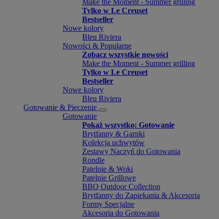
Make the Moment - Summer grilling
Tylko w Le Creuset
Bestseller
Nowe kolory
Bleu Riviera
Nowości & Popularne
Zobacz wszystkie nowości
Make the Moment - Summer grilling
Tylko w Le Creuset
Bestseller
Nowe kolory
Bleu Riviera
Gotowanie & Pieczenie
Gotowanie
Pokaż wszystko: Gotowanie
Brytfanny & Garnki
Kolekcja uchwytów
Zestawy Naczyń do Gotowania
Rondle
Patelnie & Woki
Patelnie Grillowe
BBQ Outdoor Collection
Brytfanny do Zapiekania & Akcesoria
Formy Specjalne
Akcesoria do Gotowania