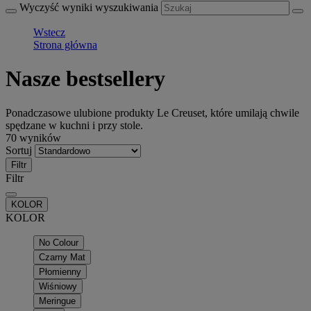
Wyczyść wyniki wyszukiwania
Wstecz
Strona główna
Nasze bestsellery
Ponadczasowe ulubione produkty Le Creuset, które umilają chwile
spędzane w kuchni i przy stole.
70 wyników
Sortuj
Filtr
Filtr
KOLOR
KOLOR
No Colour
Czarny Mat
Płomienny
Wiśniowy
Meringue