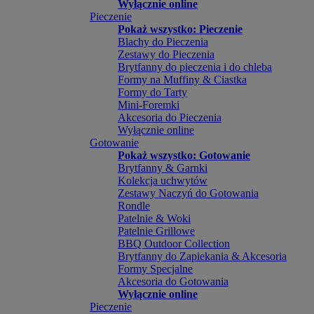
Wyłącznie online
Pieczenie
Pokaż wszystko: Pieczenie
Blachy do Pieczenia
Zestawy do Pieczenia
Brytfanny do pieczenia i do chleba
Formy na Muffiny & Ciastka
Formy do Tarty
Mini-Foremki
Akcesoria do Pieczenia
Wyłącznie online
Gotowanie
Pokaż wszystko: Gotowanie
Brytfanny & Garnki
Kolekcja uchwytów
Zestawy Naczyń do Gotowania
Rondle
Patelnie & Woki
Patelnie Grillowe
BBQ Outdoor Collection
Brytfanny do Zapiekania & Akcesoria
Formy Specjalne
Akcesoria do Gotowania
Wyłącznie online
Pieczenie