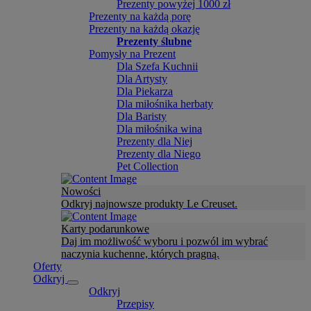
Prezenty powyżej 1000 zł
Prezenty na każdą porę
Prezenty na każdą okazję
Prezenty ślubne
Pomysły na Prezent
Dla Szefa Kuchnii
Dla Artysty
Dla Piekarza
Dla miłośnika herbaty
Dla Baristy
Dla miłośnika wina
Prezenty dla Niej
Prezenty dla Niego
Pet Collection
Nowości
Odkryj najnowsze produkty Le Creuset.
Karty podarunkowe
Daj im możliwość wyboru i pozwól im wybrać
naczynia kuchenne, których pragną.
Oferty
Odkryj
Odkryj
Przepisy