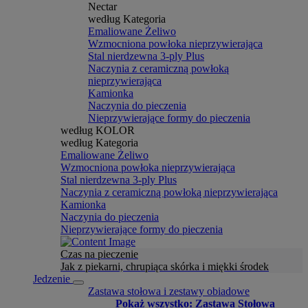
Nectar
według Kategoria
Emaliowane Żeliwo
Wzmocniona powłoka nieprzywierająca
Stal nierdzewna 3-ply Plus
Naczynia z ceramiczną powłoką
nieprzywierająca
Kamionka
Naczynia do pieczenia
Nieprzywierające formy do pieczenia
według KOLOR
według Kategoria
Emaliowane Żeliwo
Wzmocniona powłoka nieprzywierająca
Stal nierdzewna 3-ply Plus
Naczynia z ceramiczną powłoką nieprzywierająca
Kamionka
Naczynia do pieczenia
Nieprzywierające formy do pieczenia
Czas na pieczenie
Jak z piekarni, chrupiąca skórka i miękki środek
Jedzenie
Zastawa stołowa i zestawy obiadowe
Pokaż wszystko: Zastawa Stołowa