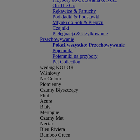
On The Go
Rękawice & Fartuchy
Podkładki & Podstawki
Młynki do Soli & Pieprzu
Czajniki
Pielęgnacja & Użytkowanie
Przechowywanie
Pokaż wszystko: Przechowywanie
Pojemniki
Pojemniki na przybory
Pet Collection
według KOLOR
Wiśniowy
No Colour
Płomienny
Czarny Błyszczący
Flint
Azure
Biały
Meringue
Czarny Mat
Nectar
Bleu Riviera
Bamboo Green