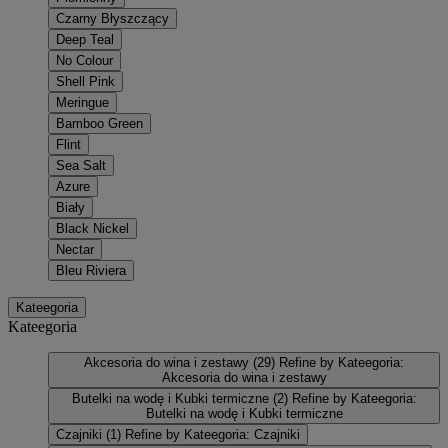
Czarny Błyszczący
Deep Teal
No Colour
Shell Pink
Meringue
Bamboo Green
Flint
Sea Salt
Azure
Biały
Black Nickel
Nectar
Bleu Riviera
Kateegoria
Kateegoria
Akcesoria do wina i zestawy
(29)
Refine by Kateegoria:
Akcesoria do wina i zestawy
Butelki na wodę i Kubki termiczne
(2)
Refine by Kateegoria:
Butelki na wodę i Kubki termiczne
Czajniki
(1)
Refine by Kateegoria: Czajniki