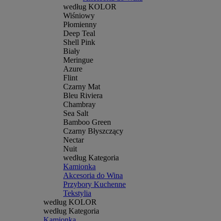
według KOLOR
Wiśniowy
Płomienny
Deep Teal
Shell Pink
Biały
Meringue
Azure
Flint
Czarny Mat
Bleu Riviera
Chambray
Sea Salt
Bamboo Green
Czarny Błyszczący
Nectar
Nuit
według Kategoria
Kamionka
Akcesoria do Wina
Przybory Kuchenne
Tekstylia
według KOLOR
według Kategoria
Kamionka