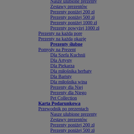
Nasze ulubione prezenty
Zestawy prezentów
Prezenty poniżej 200 zł
Prezenty poniżej 500 zł
Prezenty poniżej 1000 zł
Prezenty powyżej 1000 zł
Prezenty na każdą porę
Prezenty na każdą okazję
Prezenty ślubne
Pomysły na Prezent
Dla Szefa Kuchnii
Dla Artysty
Dla Piekarza
Dla miłośnika herbaty
Dla Baristy
Dla miłośnika wina
Prezenty dla Niej
Prezenty dla Niego
Pet Collection
Karta Podarunkowa
Przewodnik po prezentach
Nasze ulubione prezenty
Zestawy prezentów
Prezenty poniżej 200 zł
Prezenty poniżej 500 zł