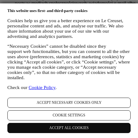
posty w mediach społecznościowych, wiadomości e-mail albo
rozmowy telefoniczne).
This website uses first- and third-party cookies
Dane osobowe użytkownika gromadzone podczas korzystania z
Cookies help us give you a better experience on Le Creuset,
Witryny internetowej albo podawane przez niego w inny sposób
personalise content and ads, and analyse our traffic. We also
informacje umożliwiające ustalenie tożsamości są również
share information about your use of our site with our
chronione i użytkownikowi przysługują prawa do ochrony
advertising and analytics partners.
prywatności wyjaśnione w poniższym paragrafie h).
“Necessary Cookies” cannot be disabled since they
2. KTO GROMADZI DANE UŻYTKOWNIKA?
support web functionalities, but you can consent to all the other
Administratorem danych osobowych w odniesieniu do usług e-
uses above (preferences, statistics and marketing cookies) by
commerce oferowanych za pośrednictwem Witryny internetowej jest
clicking “Accept all cookies”, or click “Cookie settings”, where
Le Creuset Poland Sp. z o.o. z siedzibą pod adresem ul.
you manage each cookie category, or “Accept necessary
Marszałkowska 126/134, 00-008 Warszawa.
cookies only”, so that no other category of cookies will be
Jeżeli użytkownik zdecyduje się otrzymywać od nas materiały
installed.
marketingowe, stanie się częścią bazy danych klientów grupy Le
Creuset, którą zarządza spółka Le Creuset Group AG działającą w
Check our
Cookie Policy
.
charakterze administratora z siedzibą pod adresem Neuhofstrasse 4 ,
Baar, Zug, 6340 Szwajcaria (która wyznaczyła jako przedstawiciela
ACCEPT NECESSARY COOKIES ONLY
w UE Le Creuset SL, numer VAT B62153630, z siedzibą w Paseo
de Gracia 9, 2º, 08007 Barcelona, Hiszpania), w oparciu o umowę o
współadministrowaniu, która zasadniczo zapewnia (a) Le Creuset
COOKIE SETTINGS
Group AG odpowiedzialną za ogólną strategię marketingową i
spersonalizowaną obsługę klienta; (b) lokalne podmioty Le Creuset
ACCEPT ALL COOKIES
korzystające ze wspomnianej strategii i wdrażające ją, a także
niezależnie opracowujące komunikację/inicjatywy marketingowe