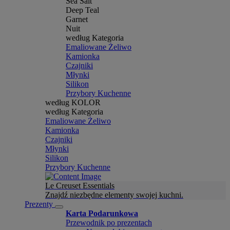
Sea Salt
Deep Teal
Garnet
Nuit
według Kategoria
Emaliowane Żeliwo
Kamionka
Czajniki
Młynki
Silikon
Przybory Kuchenne
według KOLOR
według Kategoria
Emaliowane Żeliwo
Kamionka
Czajniki
Młynki
Silikon
Przybory Kuchenne
Le Creuset Essentials
Znajdź niezbędne elementy swojej kuchni.
Prezenty
Karta Podarunkowa
Przewodnik po prezentach