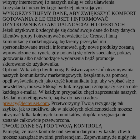
witryny internetowej i z naszych usług w celu ułatwienia
korzystania i uczynienia go bardziej interesującym.
WYKORZYSTUJEMY DANE, ABY ZWIĘKSZYĆ KOMFORT
GOTOWANIA Z LE CREUSET I INFORMOWAĆ
UŻYTKOWNIKA O AKTUALNOŚCIACH I OFERTACH
Jeżeli użytkownik zdecyduje się dodać swoje dane do bazy danych
klientów grupy i otrzymywać newsletter Le Creuset i inną
komunikację marketingową, będziemy przesyłać mu
spersonalizowane treści i informować, gdy nowe produkty zostaną
wprowadzone na rynek, gdy pojawią się oferty specjalne, pokazy
gotowania albo nadchodzące wydarzenia bądź promocje
skierowane do użytkownika.
Opt out:
W każdej chwili mogą Państwo zaprzestać otrzymywania
naszych komunikatów marketingowych, bezpłatnie, za pomocą
opcji wyświetlanych jako część komunikatu (np. aby wypisać się z
newslettera, możesz kliknąć w link rezygnacji znajdujący się na dole
każdego e-maila). W każdym przypadku chęci zaprzestania naszych
działań marketingowych, napisz do nas na adres
privacy@lecreuset.com
. Przetworzymy Twoją rezygnację tak
szybko, jak to możliwe, ale w niektórych okolicznościach możesz
otrzymać kilka kolejnych komunikatów, dopóki rezygnacja nie
zostanie całkowicie przetworzona.
TWOJE DANE SĄ POD TWOJĄ KONTROLĄ
Pamiętaj, że masz kontrolę nad swoimi danymi i w każdej chwili
możesz zarządzać swoimi preferencjami. Zapewniamy, że nigdy nie