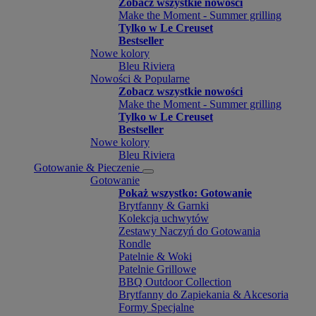
Zobacz wszystkie nowości
Make the Moment - Summer grilling
Tylko w Le Creuset
Bestseller
Nowe kolory
Bleu Riviera
Nowości & Popularne
Zobacz wszystkie nowości
Make the Moment - Summer grilling
Tylko w Le Creuset
Bestseller
Nowe kolory
Bleu Riviera
Gotowanie & Pieczenie
Gotowanie
Pokaż wszystko: Gotowanie
Brytfanny & Garnki
Kolekcja uchwytów
Zestawy Naczyń do Gotowania
Rondle
Patelnie & Woki
Patelnie Grillowe
BBQ Outdoor Collection
Brytfanny do Zapiekania & Akcesoria
Formy Specjalne