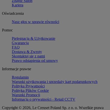
Znajdź Salon
Kariera
Oświadczenia
Nasz głos w sprawie równości
Pomoc
Pielęgnacja & Użytkowanie
Gwarancja
FAQ
Dostawa & Zwroty
Skontaktuj się z nami
Prawo odstąpienia od umowy
Informacje prawne
Regulamin
Warunki użytkowania i sprzedaży kart podarunkowych
Polityka Prywatności
Polityka Plików Cookie
Warunki Promocji
Informacja o prywatności - Retail CCTV
Copyright © 2026, Le Creuset Poland Sp. z o. o. Wszelkie prawa