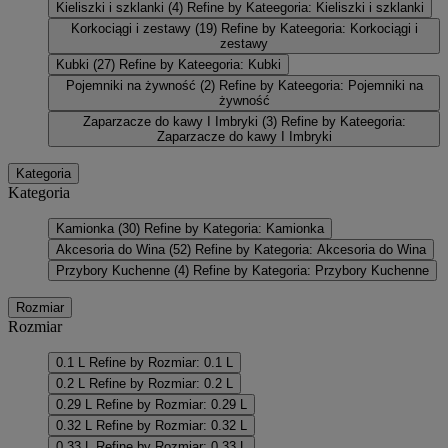
Kieliszki i szklanki
(4)
Refine by Kateegoria: Kieliszki i szklanki
Korkociągi i zestawy
(19)
Refine by Kateegoria: Korkociągi i
zestawy
Kubki
(27)
Refine by Kateegoria: Kubki
Pojemniki na żywność
(2)
Refine by Kateegoria: Pojemniki na
żywność
Zaparzacze do kawy I Imbryki
(3)
Refine by Kateegoria:
Zaparzacze do kawy I Imbryki
Kategoria
Kategoria
Kamionka
(30)
Refine by Kategoria: Kamionka
Akcesoria do Wina
(52)
Refine by Kategoria: Akcesoria do Wina
Przybory Kuchenne
(4)
Refine by Kategoria: Przybory Kuchenne
Rozmiar
Rozmiar
0.1 L
Refine by Rozmiar: 0.1 L
0.2 L
Refine by Rozmiar: 0.2 L
0.29 L
Refine by Rozmiar: 0.29 L
0.32 L
Refine by Rozmiar: 0.32 L
0.33 L
Refine by Rozmiar: 0.33 L