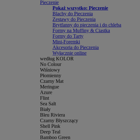
Pieczenie
Pokaż wszystko: Pieczenie
Blachy do Pieczenia
Zestawy do Pieczenia
Brytfanny do pieczenia i do chleba
Formy na Muffiny & Ciastka
Formy do Tarty
Mini-Foremki
Akcesoria do Pieczenia
Wyłącznie online
według KOLOR
No Colour
Wiśniowy
Płomienny
Czarny Mat
Meringue
Azure
Flint
Sea Salt
Biały
Bleu Riviera
Czarny Błyszczący
Shell Pink
Deep Teal
Bamboo Green