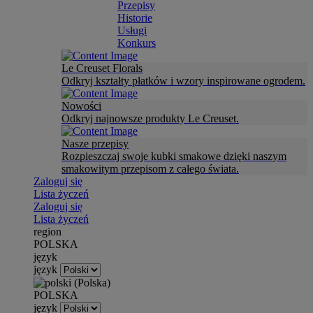
Przepisy
Historie
Usługi
Konkurs
Le Creuset Florals
Odkryj kształty płatków i wzory inspirowane ogrodem.
Nowości
Odkryj najnowsze produkty Le Creuset.
Nasze przepisy
Rozpieszczaj swoje kubki smakowe dzięki naszym
smakowitym przepisom z całego świata.
Zaloguj się
Lista życzeń
Zaloguj się
Lista życzeń
region
POLSKA
język
język
POLSKA
język