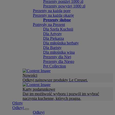
Prezenty poniżej 1000 zł
Prezenty powyżej 1000 zł
Prezenty na każdą porę
Prezenty na każdą okazję
Prezenty ślubne
Pomysły na Prezent
Dla Szefa Kuchnii
Dla Artysty
Dla Piekarza
Dla miłośnika herbaty
Dla Baristy
Dla miłośnika wina
Prezenty dla Niej
Prezenty dla Niego
Pet Collection
Nowości
Odkryj najnowsze produkty Le Creuset.
Karty podarunkowe
Daj im możliwość wyboru i pozwól im wybrać
naczynia kuchenne, których pragną.
Oferty
Odkryj
Odkryj