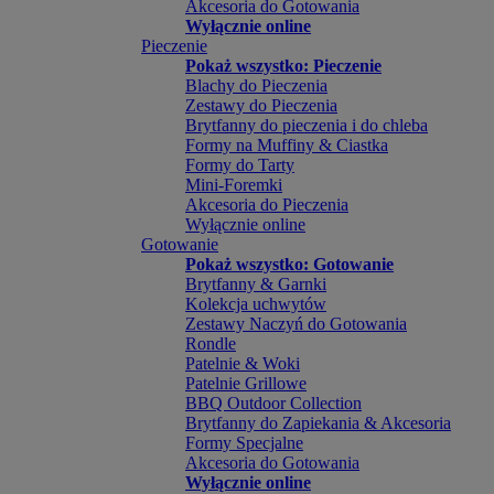
Akcesoria do Gotowania
Wyłącznie online
Pieczenie
Pokaż wszystko: Pieczenie
Blachy do Pieczenia
Zestawy do Pieczenia
Brytfanny do pieczenia i do chleba
Formy na Muffiny & Ciastka
Formy do Tarty
Mini-Foremki
Akcesoria do Pieczenia
Wyłącznie online
Gotowanie
Pokaż wszystko: Gotowanie
Brytfanny & Garnki
Kolekcja uchwytów
Zestawy Naczyń do Gotowania
Rondle
Patelnie & Woki
Patelnie Grillowe
BBQ Outdoor Collection
Brytfanny do Zapiekania & Akcesoria
Formy Specjalne
Akcesoria do Gotowania
Wyłącznie online