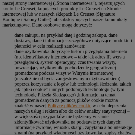
naszej strony internetowej („Strona internetowa”), rejestrujących
konto Le Creuset, kupujących produkty Le Creuset na Stronie
internetowej lub w naszych sklepach Le Creuset (Signature
Boutique i Salony Outlet) lub subskrybujących nasze komunikaty
marketingowe. Dane osobowe mogą dotyczyć:
dane zakupu, na przykład datę i godzinę zakupu, dane
dostawy, dane i informacje szczegółowe dotyczące produktu i
płatności w celu realizacji zamówień;
dane użytkownika dotyczące historii przeglądania Internetu
(np. identyfikatory internetowe – takie jak adres IP, wersja
przeglądarki, system operacyjny, czas trwania wizyty,
powracający użytkownik, pochodzenie geograficzne)
gromadzone podczas wizyt w Witrynie internetowej
(niezależnie od bycia zarejestrowanym użytkownikiem)
poprzez korzystanie z logów lub technologii śledzenia, takich
jak "pliki cookie" i innych podobnych technologii (w tym
technologię Piksela Śledzącego) ,informacje na temat
gromadzenia danych za pomocą plików cookie można
znaleźć w naszej
Polityce plików cookie
w celu ulepszenia
naszych usług i reklam albo do celów analizy statystycznej –
w większości przypadków nie będziemy w stanie
zidentyfikować użytkownika na podstawie tych danych;
informacje zwrotne, wnioski, skargi, zapytania albo interakcje
z nami (na przykład wiadomości użytkownika, zapisy chatów,