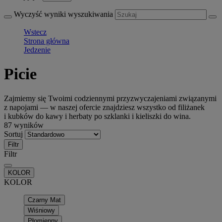
Wyczyść wyniki wyszukiwania
Wstecz
Strona główna
Jedzenie
Picie
Zajmiemy się Twoimi codziennymi przyzwyczajeniami związanymi
z napojami — w naszej ofercie znajdziesz wszystko od filiżanek
i kubków do kawy i herbaty po szklanki i kieliszki do wina.
87 wyników
Sortuj
Filtr
Filtr
KOLOR
KOLOR
Czarny Mat
Wiśniowy
Płomienny