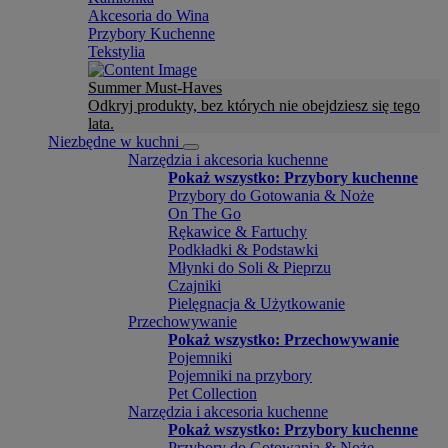
Akcesoria do Wina
Przybory Kuchenne
Tekstylia
Summer Must-Haves
Odkryj produkty, bez których nie obejdziesz się tego
lata.
Niezbędne w kuchni
Narzędzia i akcesoria kuchenne
Pokaż wszystko: Przybory kuchenne
Przybory do Gotowania & Noże
On The Go
Rękawice & Fartuchy
Podkładki & Podstawki
Młynki do Soli & Pieprzu
Czajniki
Pielęgnacja & Użytkowanie
Przechowywanie
Pokaż wszystko: Przechowywanie
Pojemniki
Pojemniki na przybory
Pet Collection
Narzędzia i akcesoria kuchenne
Pokaż wszystko: Przybory kuchenne
Przybory do Gotowania & Noże