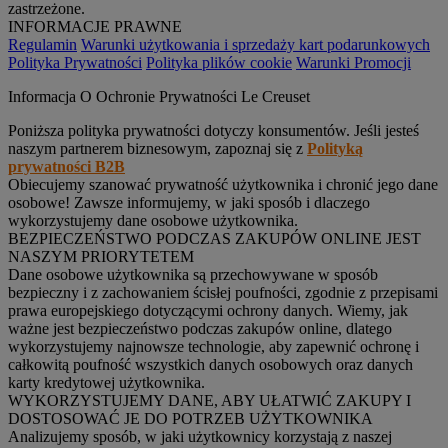
zastrzeżone.
INFORMACJE PRAWNE
Regulamin
Warunki użytkowania i sprzedaży kart podarunkowych
Polityka Prywatności
Polityka plików cookie
Warunki Promocji
Informacja O Ochronie Prywatności Le Creuset
Poniższa polityka prywatności dotyczy konsumentów. Jeśli jesteś
naszym partnerem biznesowym, zapoznaj się z
Polityką
prywatności B2B
Obiecujemy szanować prywatność użytkownika i chronić jego dane
osobowe! Zawsze informujemy, w jaki sposób i dlaczego
wykorzystujemy dane osobowe użytkownika.
BEZPIECZEŃSTWO PODCZAS ZAKUPÓW ONLINE JEST
NASZYM PRIORYTETEM
Dane osobowe użytkownika są przechowywane w sposób
bezpieczny i z zachowaniem ścisłej poufności, zgodnie z przepisami
prawa europejskiego dotyczącymi ochrony danych. Wiemy, jak
ważne jest bezpieczeństwo podczas zakupów online, dlatego
wykorzystujemy najnowsze technologie, aby zapewnić ochronę i
całkowitą poufność wszystkich danych osobowych oraz danych
karty kredytowej użytkownika.
WYKORZYSTUJEMY DANE, ABY UŁATWIĆ ZAKUPY I
DOSTOSOWAĆ JE DO POTRZEB UŻYTKOWNIKA
Analizujemy sposób, w jaki użytkownicy korzystają z naszej