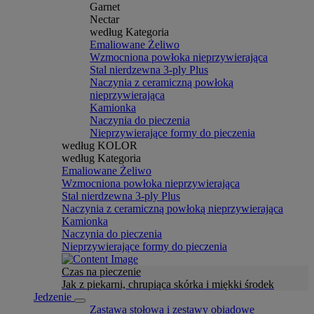
Garnet
Nectar
według Kategoria
Emaliowane Żeliwo
Wzmocniona powłoka nieprzywierająca
Stal nierdzewna 3-ply Plus
Naczynia z ceramiczną powłoką
nieprzywierająca
Kamionka
Naczynia do pieczenia
Nieprzywierające formy do pieczenia
według KOLOR
według Kategoria
Emaliowane Żeliwo
Wzmocniona powłoka nieprzywierająca
Stal nierdzewna 3-ply Plus
Naczynia z ceramiczną powłoką nieprzywierająca
Kamionka
Naczynia do pieczenia
Nieprzywierające formy do pieczenia
Czas na pieczenie
Jak z piekarni, chrupiąca skórka i miękki środek
Jedzenie
Zastawa stołowa i zestawy obiadowe