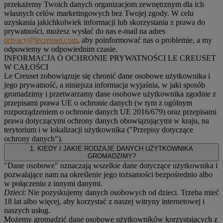
przekażemy Twoich danych organizacjom zewnętrznym dla ich
własnych celów marketingowych bez Twojej zgody. W celu
uzyskania jakichkolwiek informacji lub skorzystania z prawa do
prywatności, możesz wysłać do nas e-mail na adres
privacy@lecreuset.com
, aby poinformować nas o problemie, a my
odpowiemy w odpowiednim czasie.
INFORMACJA O OCHRONIE PRYWATNOŚCI LE CREUSET
W CAŁOŚCI
Le Creuset zobowiązuje się chronić dane osobowe użytkownika i
jego prywatność, a niniejsza informacja wyjaśnia, w jaki sposób
gromadzimy i przetwarzamy dane osobowe użytkownika zgodnie z
przepisami prawa UE o ochronie danych (w tym z ogólnym
rozporządzeniem o ochronie danych UE 2016/679) oraz przepisami
prawa dotyczącymi ochrony danych obowiązującymi w kraju, na
terytorium i w lokalizacji użytkownika ("
Przepisy dotyczące
ochrony danych
").
1. KIEDY I JAKIE RODZAJE DANYCH UŻYTKOWNIKA
GROMADZIMY?
"Dane osobowe" oznaczają wszelkie dane dotyczące użytkownika i
pozwalające nam na określenie jego tożsamości bezpośrednio albo
w połączeniu z innymi danymi.
Dzieci
: Nie pozyskujemy danych osobowych od dzieci. Trzeba mieć
18 lat albo więcej, aby korzystać z naszej witryny internetowej i
naszych usług.
Możemy gromadzić dane osobowe użytkowników korzystających z