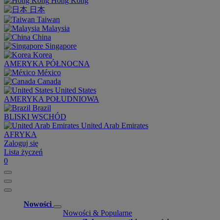
Hong Kong
日本
Taiwan
Malaysia
China
Singapore
Korea
AMERYKA PÓŁNOCNA
México
Canada
United States
AMERYKA POŁUDNIOWA
Brazil
BLISKI WSCHÓD
United Arab Emirates
AFRYKA
Zaloguj się
Lista życzeń
0
Nowości
Nowości & Popularne