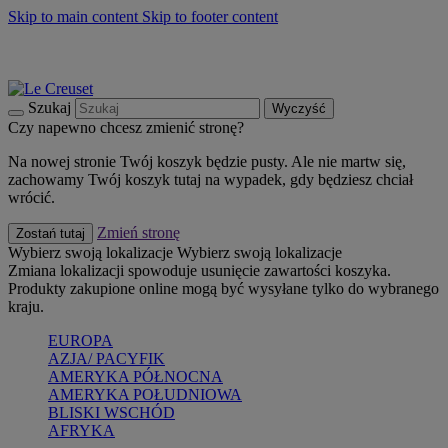
Skip to main content
Skip to footer content
Summer must-haves
Kup Teraz
Bezpłatna dostawa naczyń
Dostawa w ciągu 2-3 dni roboczych
Szukaj
Wyczyść
Czy napewno chcesz zmienić stronę?
Na nowej stronie Twój koszyk będzie pusty. Ale nie martw się,
zachowamy Twój koszyk tutaj na wypadek, gdy będziesz chciał
wrócić.
Zmień stronę
Zostań tutaj
Wybierz swoją lokalizacje
Wybierz swoją lokalizacje
Zmiana lokalizacji spowoduje usunięcie zawartości koszyka.
Produkty zakupione online mogą być wysyłane tylko do wybranego
kraju.
EUROPA
AZJA/ PACYFIK
AMERYKA PÓŁNOCNA
AMERYKA POŁUDNIOWA
BLISKI WSCHÓD
AFRYKA