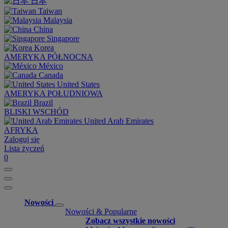
日本
Taiwan
Malaysia
China
Singapore
Korea
AMERYKA PÓŁNOCNA
México
Canada
United States
AMERYKA POŁUDNIOWA
Brazil
BLISKI WSCHÓD
United Arab Emirates
AFRYKA
Zaloguj się
Lista życzeń
0
Nowości
Nowości & Popularne
Zobacz wszystkie nowości