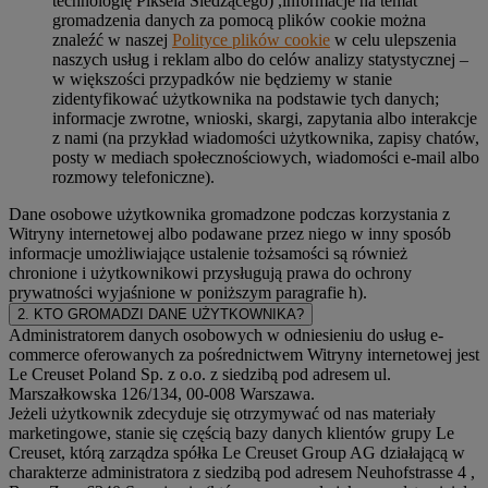
technologię Piksela Śledzącego) ,informacje na temat
gromadzenia danych za pomocą plików cookie można
znaleźć w naszej
Polityce plików cookie
w celu ulepszenia
naszych usług i reklam albo do celów analizy statystycznej –
w większości przypadków nie będziemy w stanie
zidentyfikować użytkownika na podstawie tych danych;
informacje zwrotne, wnioski, skargi, zapytania albo interakcje
z nami (na przykład wiadomości użytkownika, zapisy chatów,
posty w mediach społecznościowych, wiadomości e-mail albo
rozmowy telefoniczne).
Dane osobowe użytkownika gromadzone podczas korzystania z
Witryny internetowej albo podawane przez niego w inny sposób
informacje umożliwiające ustalenie tożsamości są również
chronione i użytkownikowi przysługują prawa do ochrony
prywatności wyjaśnione w poniższym paragrafie h).
2. KTO GROMADZI DANE UŻYTKOWNIKA?
Administratorem danych osobowych w odniesieniu do usług e-
commerce oferowanych za pośrednictwem Witryny internetowej jest
Le Creuset Poland Sp. z o.o. z siedzibą pod adresem ul.
Marszałkowska 126/134, 00-008 Warszawa.
Jeżeli użytkownik zdecyduje się otrzymywać od nas materiały
marketingowe, stanie się częścią bazy danych klientów grupy Le
Creuset, którą zarządza spółka Le Creuset Group AG działającą w
charakterze administratora z siedzibą pod adresem Neuhofstrasse 4 ,