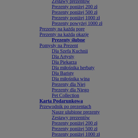
Zestawy prezentów
Prezenty poniżej 200 zł
Prezenty poniżej 500 zł
Prezenty poniżej 1000 zł
Prezenty powyżej 1000 zł
Prezenty na każdą porę
Prezenty na każdą okazję
Prezenty ślubne
Pomysły na Prezent
Dla Szefa Kuchnii
Dla Artysty
Dla Piekarza
Dla miłośnika herbaty
Dla Baristy
Dla miłośnika wina
Prezenty dla Niej
Prezenty dla Niego
Pet Collection
Karta Podarunkowa
Przewodnik po prezentach
Nasze ulubione prezenty
Zestawy prezentów
Prezenty poniżej 200 zł
Prezenty poniżej 500 zł
Prezenty poniżej 1000 zł