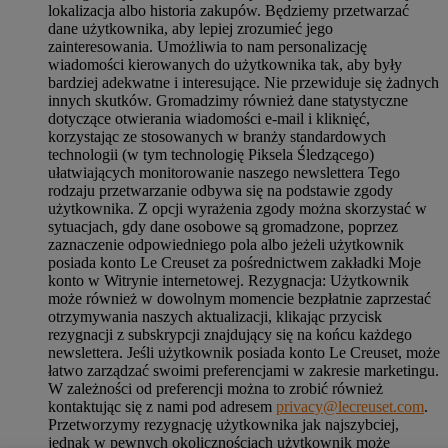
lokalizacja albo historia zakupów. Będziemy przetwarzać
dane użytkownika, aby lepiej zrozumieć jego
zainteresowania. Umożliwia to nam personalizację
wiadomości kierowanych do użytkownika tak, aby były
bardziej adekwatne i interesujące. Nie przewiduje się żadnych
innych skutków. Gromadzimy również dane statystyczne
dotyczące otwierania wiadomości e-mail i kliknięć,
korzystając ze stosowanych w branży standardowych
technologii (w tym technologię Piksela Śledzącego)
ułatwiających monitorowanie naszego newslettera Tego
rodzaju przetwarzanie odbywa się na podstawie zgody
użytkownika. Z opcji wyrażenia zgody można skorzystać w
sytuacjach, gdy dane osobowe są gromadzone, poprzez
zaznaczenie odpowiedniego pola albo jeżeli użytkownik
posiada konto Le Creuset za pośrednictwem zakładki Moje
konto w Witrynie internetowej. Rezygnacja: Użytkownik
może również w dowolnym momencie bezpłatnie zaprzestać
otrzymywania naszych aktualizacji, klikając przycisk
rezygnacji z subskrypcji znajdujący się na końcu każdego
newslettera. Jeśli użytkownik posiada konto Le Creuset, może
łatwo zarządzać swoimi preferencjami w zakresie marketingu.
W zależności od preferencji można to zrobić również
kontaktując się z nami pod adresem
privacy@lecreuset.com
.
Przetworzymy rezygnację użytkownika jak najszybciej,
jednak w pewnych okolicznościach użytkownik może