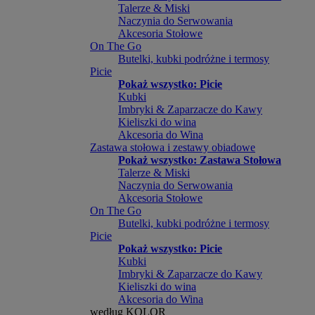
Talerze & Miski
Naczynia do Serwowania
Akcesoria Stołowe
On The Go
Butelki, kubki podróżne i termosy
Picie
Pokaż wszystko: Picie
Kubki
Imbryki & Zaparzacze do Kawy
Kieliszki do wina
Akcesoria do Wina
Zastawa stołowa i zestawy obiadowe
Pokaż wszystko: Zastawa Stołowa
Talerze & Miski
Naczynia do Serwowania
Akcesoria Stołowe
On The Go
Butelki, kubki podróżne i termosy
Picie
Pokaż wszystko: Picie
Kubki
Imbryki & Zaparzacze do Kawy
Kieliszki do wina
Akcesoria do Wina
według KOLOR