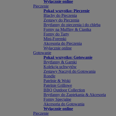
Wyłącznie online
Pieczenie
Pokaż wszystko: Pieczenie
Blachy do Pieczenia
Zestawy do Pieczenia
Brytfanny do pieczenia i do chleba
Formy na Muffiny & Ciastka
Formy do Tarty
Mini-Foremki
Akcesoria do Pieczenia
Wyłącznie online
Gotowanie
Pokaż wszystko: Gotowanie
Brytfanny & Garnki
Kolekcja uchwytów
Zestawy Naczyń do Gotowania
Rondle
Patelnie & Woki
Patelnie Grillowe
BBQ Outdoor Collection
Brytfanny do Zapiekania & Akcesoria
Formy Specjalne
Akcesoria do Gotowania
Wyłącznie online
Pieczenie