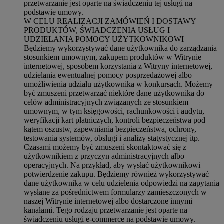
przetwarzanie jest oparte na świadczeniu tej usługi na
podstawie umowy.
W CELU REALIZACJI ZAMÓWIEŃ I DOSTAWY
PRODUKTÓW, ŚWIADCZENIA USŁUG I
UDZIELANIA POMOCY UŻYTKOWNIKOWI
Będziemy wykorzystywać dane użytkownika do zarządzania
stosunkiem umownym, zakupem produktów w Witrynie
internetowej, sposobem korzystania z Witryny internetowej,
udzielania ewentualnej pomocy posprzedażowej albo
umożliwienia udziału użytkownika w konkursach. Możemy
być zmuszeni przetwarzać niektóre dane użytkownika do
celów administracyjnych związanych ze stosunkiem
umownym, w tym księgowości, rachunkowości i audytu,
weryfikacji kart płatniczych, kontroli bezpieczeństwa pod
kątem oszustw, zapewniania bezpieczeństwa, ochrony,
testowania systemów, obsługi i analizy statystycznej itp.
Czasami możemy być zmuszeni skontaktować się z
użytkownikiem z przyczyn administracyjnych albo
operacyjnych. Na przykład, aby wysłać użytkownikowi
potwierdzenie zakupu. Będziemy również wykorzystywać
dane użytkownika w celu udzielenia odpowiedzi na zapytania
wysłane za pośrednictwem formularzy zamieszczonych w
naszej Witrynie internetowej albo dostarczone innymi
kanałami. Tego rodzaju przetwarzanie jest oparte na
świadczeniu usługi e-commerce na podstawie umowy.