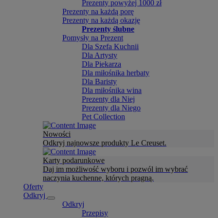
Prezenty powyżej 1000 zł
Prezenty na każdą porę
Prezenty na każdą okazję
Prezenty ślubne
Pomysły na Prezent
Dla Szefa Kuchnii
Dla Artysty
Dla Piekarza
Dla miłośnika herbaty
Dla Baristy
Dla miłośnika wina
Prezenty dla Niej
Prezenty dla Niego
Pet Collection
Nowości
Odkryj najnowsze produkty Le Creuset.
Karty podarunkowe
Daj im możliwość wyboru i pozwól im wybrać
naczynia kuchenne, których pragną.
Oferty
Odkryj
Odkryj
Przepisy