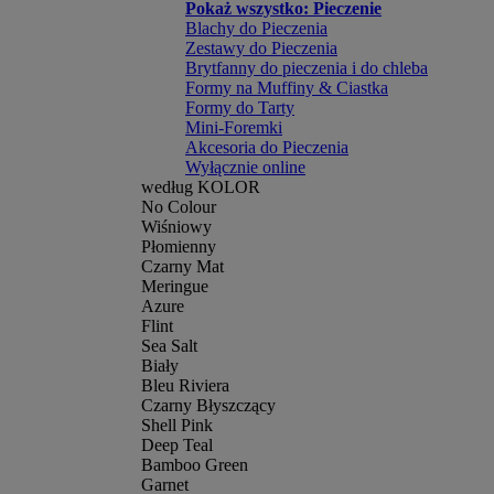
Pokaż wszystko: Pieczenie
Blachy do Pieczenia
Zestawy do Pieczenia
Brytfanny do pieczenia i do chleba
Formy na Muffiny & Ciastka
Formy do Tarty
Mini-Foremki
Akcesoria do Pieczenia
Wyłącznie online
według KOLOR
No Colour
Wiśniowy
Płomienny
Czarny Mat
Meringue
Azure
Flint
Sea Salt
Biały
Bleu Riviera
Czarny Błyszczący
Shell Pink
Deep Teal
Bamboo Green
Garnet