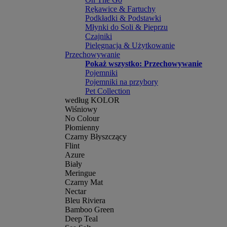
Rękawice & Fartuchy
Podkładki & Podstawki
Młynki do Soli & Pieprzu
Czajniki
Pielęgnacja & Użytkowanie
Przechowywanie
Pokaż wszystko: Przechowywanie
Pojemniki
Pojemniki na przybory
Pet Collection
według KOLOR
Wiśniowy
No Colour
Płomienny
Czarny Błyszczący
Flint
Azure
Biały
Meringue
Czarny Mat
Nectar
Bleu Riviera
Bamboo Green
Deep Teal