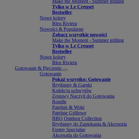
Make the Moment - Summer grilling
Tylko w Le Creuset
Bestseller
Nowe kolory
Bleu Riviera
Nowości & Popularne
Zobacz wszystkie nowości
Make the Moment - Summer grilling
Tylko w Le Creuset
Bestseller
Nowe kolory
Bleu Riviera
Gotowanie & Pieczenie
Gotowanie
Pokaż wszystko: Gotowanie
Brytfanny & Garnki
Kolekcja uchwytów
Zestawy Naczyń do Gotowania
Rondle
Patelnie & Woki
Patelnie Grillowe
BBQ Outdoor Collection
Brytfanny do Zapiekania & Akcesoria
Formy Specjalne
Akcesoria do Gotowania