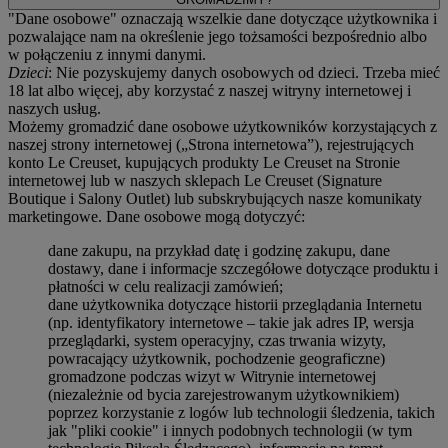
"Dane osobowe" oznaczają wszelkie dane dotyczące użytkownika i
pozwalające nam na określenie jego tożsamości bezpośrednio albo
w połączeniu z innymi danymi.
Dzieci
: Nie pozyskujemy danych osobowych od dzieci. Trzeba mieć
18 lat albo więcej, aby korzystać z naszej witryny internetowej i
naszych usług.
Możemy gromadzić dane osobowe użytkowników korzystających z
naszej strony internetowej („Strona internetowa”), rejestrujących
konto Le Creuset, kupujących produkty Le Creuset na Stronie
internetowej lub w naszych sklepach Le Creuset (Signature
Boutique i Salony Outlet) lub subskrybujących nasze komunikaty
marketingowe. Dane osobowe mogą dotyczyć:
dane zakupu, na przykład datę i godzinę zakupu, dane
dostawy, dane i informacje szczegółowe dotyczące produktu i
płatności w celu realizacji zamówień;
dane użytkownika dotyczące historii przeglądania Internetu
(np. identyfikatory internetowe – takie jak adres IP, wersja
przeglądarki, system operacyjny, czas trwania wizyty,
powracający użytkownik, pochodzenie geograficzne)
gromadzone podczas wizyt w Witrynie internetowej
(niezależnie od bycia zarejestrowanym użytkownikiem)
poprzez korzystanie z logów lub technologii śledzenia, takich
jak "pliki cookie" i innych podobnych technologii (w tym