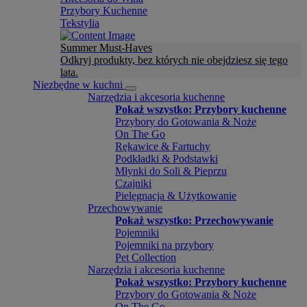
Przybory Kuchenne
Tekstylia
Summer Must-Haves
Odkryj produkty, bez których nie obejdziesz się tego
lata.
Niezbędne w kuchni
Narzędzia i akcesoria kuchenne
Pokaż wszystko: Przybory kuchenne
Przybory do Gotowania & Noże
On The Go
Rękawice & Fartuchy
Podkładki & Podstawki
Młynki do Soli & Pieprzu
Czajniki
Pielęgnacja & Użytkowanie
Przechowywanie
Pokaż wszystko: Przechowywanie
Pojemniki
Pojemniki na przybory
Pet Collection
Narzędzia i akcesoria kuchenne
Pokaż wszystko: Przybory kuchenne
Przybory do Gotowania & Noże
On The Go