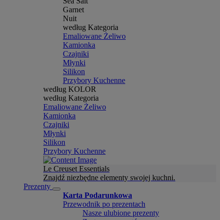
Sea Salt
Garnet
Nuit
według Kategoria
Emaliowane Żeliwo
Kamionka
Czajniki
Młynki
Silikon
Przybory Kuchenne
według KOLOR
według Kategoria
Emaliowane Żeliwo
Kamionka
Czajniki
Młynki
Silikon
Przybory Kuchenne
Le Creuset Essentials
Znajdź niezbędne elementy swojej kuchni.
Prezenty
Karta Podarunkowa
Przewodnik po prezentach
Nasze ulubione prezenty