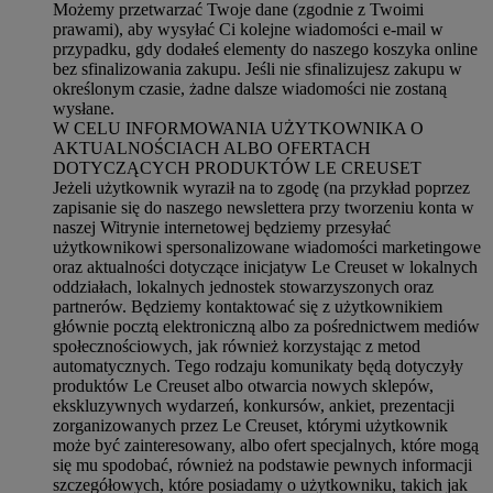
Możemy przetwarzać Twoje dane (zgodnie z Twoimi
prawami), aby wysyłać Ci kolejne wiadomości e-mail w
przypadku, gdy dodałeś elementy do naszego koszyka online
bez sfinalizowania zakupu. Jeśli nie sfinalizujesz zakupu w
określonym czasie, żadne dalsze wiadomości nie zostaną
wysłane.
W CELU INFORMOWANIA UŻYTKOWNIKA O
AKTUALNOŚCIACH ALBO OFERTACH
DOTYCZĄCYCH PRODUKTÓW LE CREUSET
Jeżeli użytkownik wyraził na to zgodę (na przykład poprzez
zapisanie się do naszego newslettera przy tworzeniu konta w
naszej Witrynie internetowej będziemy przesyłać
użytkownikowi spersonalizowane wiadomości marketingowe
oraz aktualności dotyczące inicjatyw Le Creuset w lokalnych
oddziałach, lokalnych jednostek stowarzyszonych oraz
partnerów. Będziemy kontaktować się z użytkownikiem
głównie pocztą elektroniczną albo za pośrednictwem mediów
społecznościowych, jak również korzystając z metod
automatycznych. Tego rodzaju komunikaty będą dotyczyły
produktów Le Creuset albo otwarcia nowych sklepów,
ekskluzywnych wydarzeń, konkursów, ankiet, prezentacji
zorganizowanych przez Le Creuset, którymi użytkownik
może być zainteresowany, albo ofert specjalnych, które mogą
się mu spodobać, również na podstawie pewnych informacji
szczegółowych, które posiadamy o użytkowniku, takich jak