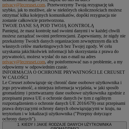
privacy@lecreuset.com
. Przetworzymy Twoją rezygnację tak
szybko, jak to możliwe, ale w niektórych okolicznościach możesz
otrzymać kilka kolejnych komunikatów, dopóki rezygnacja nie
zostanie całkowicie przetworzona.
TWOJE DANE SĄ POD TWOJĄ KONTROLĄ
Pamiętaj, że masz kontrolę nad swoimi danymi i w każdej chwili
możesz zarządzać swoimi preferencjami. Zapewniamy, że nigdy nie
przekażemy Twoich danych organizacjom zewnętrznym dla ich
własnych celów marketingowych bez Twojej zgody. W celu
uzyskania jakichkolwiek informacji lub skorzystania z prawa do
prywatności, możesz wysłać do nas e-mail na adres
privacy@lecreuset.com
, aby poinformować nas o problemie, a my
odpowiemy w odpowiednim czasie.
INFORMACJA O OCHRONIE PRYWATNOŚCI LE CREUSET
W CAŁOŚCI
Le Creuset zobowiązuje się chronić dane osobowe użytkownika i
jego prywatność, a niniejsza informacja wyjaśnia, w jaki sposób
gromadzimy i przetwarzamy dane osobowe użytkownika zgodnie z
przepisami prawa UE o ochronie danych (w tym z ogólnym
rozporządzeniem o ochronie danych UE 2016/679) oraz przepisami
prawa dotyczącymi ochrony danych obowiązującymi w kraju, na
terytorium i w lokalizacji użytkownika ("
Przepisy dotyczące
ochrony danych
").
1. KIEDY I JAKIE RODZAJE DANYCH UŻYTKOWNIKA
GROMADZIMY?