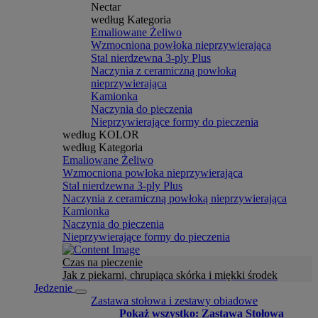
Nectar
według Kategoria
Emaliowane Żeliwo
Wzmocniona powłoka nieprzywierająca
Stal nierdzewna 3-ply Plus
Naczynia z ceramiczną powłoką
nieprzywierająca
Kamionka
Naczynia do pieczenia
Nieprzywierające formy do pieczenia
według KOLOR
według Kategoria
Emaliowane Żeliwo
Wzmocniona powłoka nieprzywierająca
Stal nierdzewna 3-ply Plus
Naczynia z ceramiczną powłoką nieprzywierająca
Kamionka
Naczynia do pieczenia
Nieprzywierające formy do pieczenia
Czas na pieczenie
Jak z piekarni, chrupiąca skórka i miękki środek
Jedzenie
Zastawa stołowa i zestawy obiadowe
Pokaż wszystko: Zastawa Stołowa