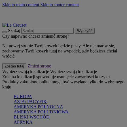
Skip to main content
Skip to footer content
Summer must-haves
Kup Teraz
Bezpłatna dostawa naczyń
Dostawa w ciągu 2-3 dni roboczych
Szukaj
Wyczyść
Czy napewno chcesz zmienić stronę?
Na nowej stronie Twój koszyk będzie pusty. Ale nie martw się,
zachowamy Twój koszyk tutaj na wypadek, gdy będziesz chciał
wrócić.
Zmień stronę
Zostań tutaj
Wybierz swoją lokalizacje
Wybierz swoją lokalizacje
Zmiana lokalizacji spowoduje usunięcie zawartości koszyka.
Produkty zakupione online mogą być wysyłane tylko do wybranego
kraju.
EUROPA
AZJA/ PACYFIK
AMERYKA PÓŁNOCNA
AMERYKA POŁUDNIOWA
BLISKI WSCHÓD
AFRYKA