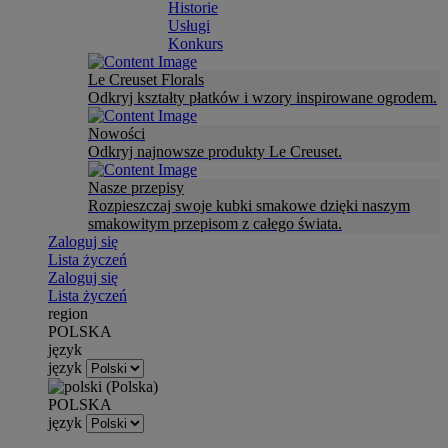
Historie
Usługi
Konkurs
Le Creuset Florals
Odkryj kształty płatków i wzory inspirowane ogrodem.
Nowości
Odkryj najnowsze produkty Le Creuset.
Nasze przepisy
Rozpieszczaj swoje kubki smakowe dzięki naszym
smakowitym przepisom z całego świata.
Zaloguj się
Lista życzeń
Zaloguj się
Lista życzeń
region
POLSKA
język
język
POLSKA
język