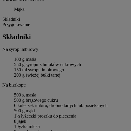
Mąka
Składniki
Przygotowanie
Składniki
Na syrop imbirowy:
100 g masła
550 g syropu z buraków cukrowych
150 ml syropu imbirowego
200 g świeżej bułki tartej
Na biszkopt:
500 g masła
500 g brązowego cukru
6 kuleczek imbiru, drobno tartych lub posiekanych
500 g mąki
1½ łyżeczki proszku do pieczenia
8 jajek
1 łyżka mleka