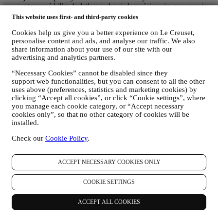
otrzymać kilka dodatkowych wiadomości zanim rezygnacja
zostanie całkowicie przetworzona.
Należy pamiętać, że nie
This website uses first- and third-party cookies
przekazujemy ani nie sprzedajemy danych kontaktowych
użytkownika, ani innych danych osobowych innym spółkom
Cookies help us give you a better experience on Le Creuset,
w celach marketingowych
.
personalise content and ads, and analyse our traffic. We also
share information about your use of our site with our
PONOWNE TARGETOWANIE/DOSTOSOWYWANIE
advertising and analytics partners.
OFERT I ZWIĘKSZANIE KOMFORTU
UŻYTKOWNIKA
“Necessary Cookies” cannot be disabled since they
Chcielibyśmy wykorzystywać dane osobowe użytkownika w
support web functionalities, but you can consent to all the other
celu dostosowania naszych usług i ofert do jego potrzeb i
uses above (preferences, statistics and marketing cookies) by
preferencji, aby zapewnić mu spersonalizowaną obsługę Le
clicking “Accept all cookies”, or click “Cookie settings”, where
Creuset. Będziemy to realizować poprzez analizę
you manage each cookie category, or “Accept necessary
przyzwyczajeń albo zainteresowań użytkownika, na przykład
cookies only”, so that no other category of cookies will be
w odniesieniu do najczęściej przeglądanych produktów,
installed.
interakcji z nami w mediach społecznościowych, stron
odwiedzanych w naszej witrynie internetowej, czytanych
Check our
Cookie Policy
.
treści naszych ofert. Używamy do tego głównie plików
cookie i podobnych technologii (w tym technologię Piksela
ACCEPT NECESSARY COOKIES ONLY
Śledzącego), również w połączeniu z Twoimi danymi i
preferencjami zebranymi po zapisaniu się na naszą
spersonalizowaną komunikację marketingową. Będziemy
COOKIE SETTINGS
wykorzystywać te informacje do zarządzania naszymi
reklamami na innych stronach, udzielania dostępu do
ACCEPT ALL COOKIES
określonych treści, dostosowywania treści albo ofert
dostępnych dla użytkownika w Witrynie internetowej albo,