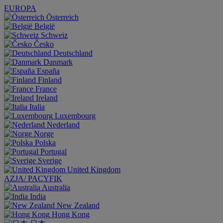
EUROPA
Österreich
België
Schweiz
Česko
Deutschland
Danmark
España
Finland
France
Ireland
Italia
Luxembourg
Nederland
Norge
Polska
Portugal
Sverige
United Kingdom
AZJA/ PACYFIK
Australia
India
New Zealand
Hong Kong