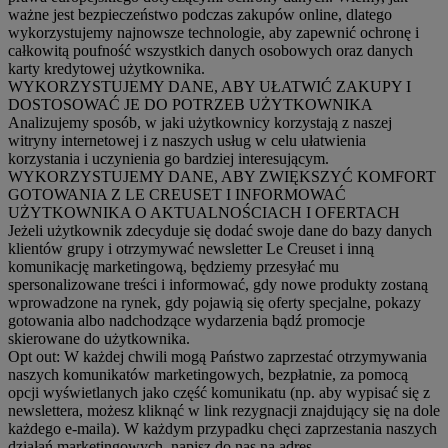
ważne jest bezpieczeństwo podczas zakupów online, dlatego
wykorzystujemy najnowsze technologie, aby zapewnić ochronę i
całkowitą poufność wszystkich danych osobowych oraz danych
karty kredytowej użytkownika.
WYKORZYSTUJEMY DANE, ABY UŁATWIĆ ZAKUPY I
DOSTOSOWAĆ JE DO POTRZEB UŻYTKOWNIKA
Analizujemy sposób, w jaki użytkownicy korzystają z naszej
witryny internetowej i z naszych usług w celu ułatwienia
korzystania i uczynienia go bardziej interesującym.
WYKORZYSTUJEMY DANE, ABY ZWIĘKSZYĆ KOMFORT
GOTOWANIA Z LE CREUSET I INFORMOWAĆ
UŻYTKOWNIKA O AKTUALNOŚCIACH I OFERTACH
Jeżeli użytkownik zdecyduje się dodać swoje dane do bazy danych
klientów grupy i otrzymywać newsletter Le Creuset i inną
komunikację marketingową, będziemy przesyłać mu
spersonalizowane treści i informować, gdy nowe produkty zostaną
wprowadzone na rynek, gdy pojawią się oferty specjalne, pokazy
gotowania albo nadchodzące wydarzenia bądź promocje
skierowane do użytkownika.
Opt out:
W każdej chwili mogą Państwo zaprzestać otrzymywania
naszych komunikatów marketingowych, bezpłatnie, za pomocą
opcji wyświetlanych jako część komunikatu (np. aby wypisać się z
newslettera, możesz kliknąć w link rezygnacji znajdujący się na dole
każdego e-maila). W każdym przypadku chęci zaprzestania naszych
działań marketingowych, napisz do nas na adres