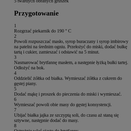
5 twardych obranych gruszek
Przygotowanie
1
Rozgrzać piekarnik do 190 ° C
2
Powoli rozpuszczać masło, syrop buraczany i syrop imbirowy
na patelni na średnim ogniu. Przełożyć do miski, dodać bułkę
tartą i cukier, zamieszać i odstawić na 5 minut.
3
Nasmarować brytfannę masłem, a następnie łyżką bułki tartej.
Odłożyć na bok.
4
Oddzielić żółtka od białka. Wymieszać żółtka z cukrem do
gęstej piany.
5
Dodać mąkę i proszek do pieczenia do miski i wymieszać.
6
Wymieszać powoli obie masy do gęstej konsystencji.
7
Ubijać białka jajka ze szczyptą soli, do czasu aż staną się
sztywne, następnie dodać do masy.
8
Ostrożnie wlać ciasto do brytfanny.