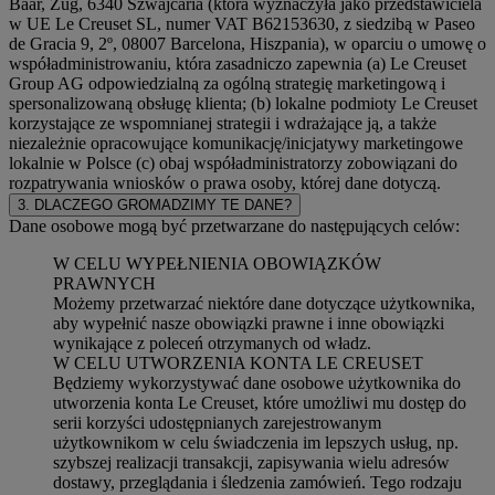
Baar, Zug, 6340 Szwajcaria (która wyznaczyła jako przedstawiciela
w UE Le Creuset SL, numer VAT B62153630, z siedzibą w Paseo
de Gracia 9, 2º, 08007 Barcelona, Hiszpania), w oparciu o umowę o
współadministrowaniu, która zasadniczo zapewnia (a) Le Creuset
Group AG odpowiedzialną za ogólną strategię marketingową i
spersonalizowaną obsługę klienta; (b) lokalne podmioty Le Creuset
korzystające ze wspomnianej strategii i wdrażające ją, a także
niezależnie opracowujące komunikację/inicjatywy marketingowe
lokalnie w Polsce (c) obaj współadministratorzy zobowiązani do
rozpatrywania wniosków o prawa osoby, której dane dotyczą.
3. DLACZEGO GROMADZIMY TE DANE?
Dane osobowe mogą być przetwarzane do następujących celów:
W CELU WYPEŁNIENIA OBOWIĄZKÓW
PRAWNYCH
Możemy przetwarzać niektóre dane dotyczące użytkownika,
aby wypełnić nasze obowiązki prawne i inne obowiązki
wynikające z poleceń otrzymanych od władz.
W CELU UTWORZENIA KONTA LE CREUSET
Będziemy wykorzystywać dane osobowe użytkownika do
utworzenia konta Le Creuset, które umożliwi mu dostęp do
serii korzyści udostępnianych zarejestrowanym
użytkownikom w celu świadczenia im lepszych usług, np.
szybszej realizacji transakcji, zapisywania wielu adresów
dostawy, przeglądania i śledzenia zamówień. Tego rodzaju