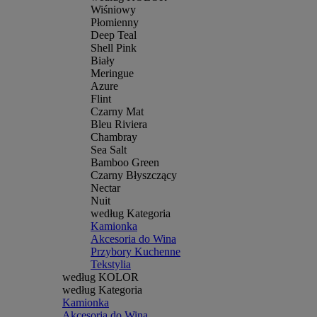
Wiśniowy
Płomienny
Deep Teal
Shell Pink
Biały
Meringue
Azure
Flint
Czarny Mat
Bleu Riviera
Chambray
Sea Salt
Bamboo Green
Czarny Błyszczący
Nectar
Nuit
według Kategoria
Kamionka
Akcesoria do Wina
Przybory Kuchenne
Tekstylia
według KOLOR
według Kategoria
Kamionka
Akcesoria do Wina