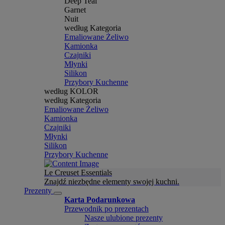
Deep Teal
Garnet
Nuit
według Kategoria
Emaliowane Żeliwo
Kamionka
Czajniki
Młynki
Silikon
Przybory Kuchenne
według KOLOR
według Kategoria
Emaliowane Żeliwo
Kamionka
Czajniki
Młynki
Silikon
Przybory Kuchenne
Le Creuset Essentials
Znajdź niezbędne elementy swojej kuchni.
Prezenty
Karta Podarunkowa
Przewodnik po prezentach
Nasze ulubione prezenty