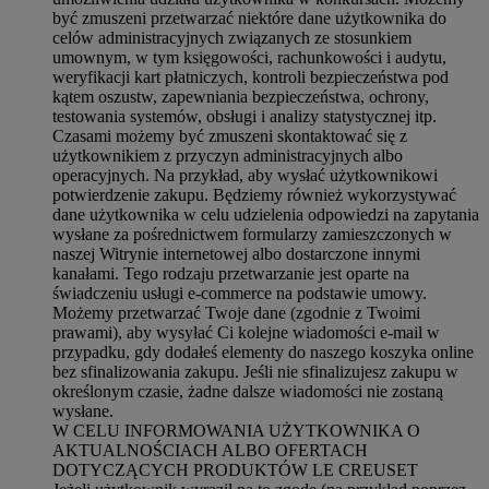
być zmuszeni przetwarzać niektóre dane użytkownika do
celów administracyjnych związanych ze stosunkiem
umownym, w tym księgowości, rachunkowości i audytu,
weryfikacji kart płatniczych, kontroli bezpieczeństwa pod
kątem oszustw, zapewniania bezpieczeństwa, ochrony,
testowania systemów, obsługi i analizy statystycznej itp.
Czasami możemy być zmuszeni skontaktować się z
użytkownikiem z przyczyn administracyjnych albo
operacyjnych. Na przykład, aby wysłać użytkownikowi
potwierdzenie zakupu. Będziemy również wykorzystywać
dane użytkownika w celu udzielenia odpowiedzi na zapytania
wysłane za pośrednictwem formularzy zamieszczonych w
naszej Witrynie internetowej albo dostarczone innymi
kanałami. Tego rodzaju przetwarzanie jest oparte na
świadczeniu usługi e-commerce na podstawie umowy.
Możemy przetwarzać Twoje dane (zgodnie z Twoimi
prawami), aby wysyłać Ci kolejne wiadomości e-mail w
przypadku, gdy dodałeś elementy do naszego koszyka online
bez sfinalizowania zakupu. Jeśli nie sfinalizujesz zakupu w
określonym czasie, żadne dalsze wiadomości nie zostaną
wysłane.
W CELU INFORMOWANIA UŻYTKOWNIKA O
AKTUALNOŚCIACH ALBO OFERTACH
DOTYCZĄCYCH PRODUKTÓW LE CREUSET