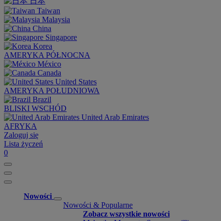
日本
Taiwan
Malaysia
China
Singapore
Korea
AMERYKA PÓŁNOCNA
México
Canada
United States
AMERYKA POŁUDNIOWA
Brazil
BLISKI WSCHÓD
United Arab Emirates
AFRYKA
Zaloguj się
Lista życzeń
0
Nowości
Nowości & Popularne
Zobacz wszystkie nowości