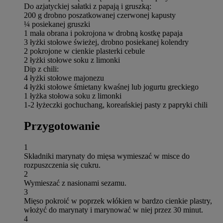
Do azjatyckiej sałatki z papają i gruszką:
200 g drobno poszatkowanej czerwonej kapusty
¼ posiekanej gruszki
1 mała obrana i pokrojona w drobną kostkę papaja
3 łyżki stołowe świeżej, drobno posiekanej kolendry
2 pokrojone w cienkie plasterki cebule
2 łyżki stołowe soku z limonki
Dip z chili:
4 łyżki stołowe majonezu
4 łyżki stołowe śmietany kwaśnej lub jogurtu greckiego
1 łyżka stołowa soku z limonki
1-2 łyżeczki gochuchang, koreańskiej pasty z papryki chili
Przygotowanie
1
Składniki marynaty do mięsa wymieszać w misce do
rozpuszczenia się cukru.
2
Wymieszać z nasionami sezamu.
3
Mięso pokroić w poprzek włókien w bardzo cienkie plastry,
włożyć do marynaty i marynować w niej przez 30 minut.
4