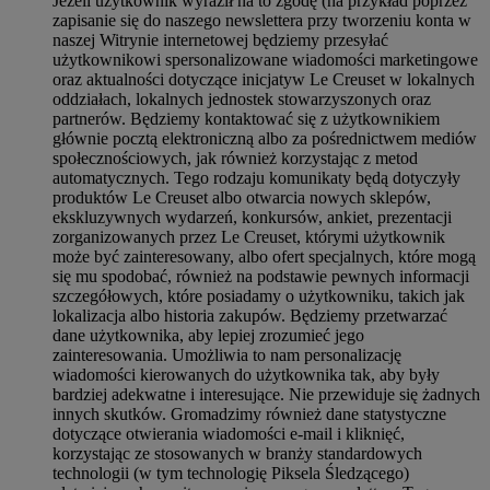
Jeżeli użytkownik wyraził na to zgodę (na przykład poprzez
zapisanie się do naszego newslettera przy tworzeniu konta w
naszej Witrynie internetowej będziemy przesyłać
użytkownikowi spersonalizowane wiadomości marketingowe
oraz aktualności dotyczące inicjatyw Le Creuset w lokalnych
oddziałach, lokalnych jednostek stowarzyszonych oraz
partnerów. Będziemy kontaktować się z użytkownikiem
głównie pocztą elektroniczną albo za pośrednictwem mediów
społecznościowych, jak również korzystając z metod
automatycznych. Tego rodzaju komunikaty będą dotyczyły
produktów Le Creuset albo otwarcia nowych sklepów,
ekskluzywnych wydarzeń, konkursów, ankiet, prezentacji
zorganizowanych przez Le Creuset, którymi użytkownik
może być zainteresowany, albo ofert specjalnych, które mogą
się mu spodobać, również na podstawie pewnych informacji
szczegółowych, które posiadamy o użytkowniku, takich jak
lokalizacja albo historia zakupów. Będziemy przetwarzać
dane użytkownika, aby lepiej zrozumieć jego
zainteresowania. Umożliwia to nam personalizację
wiadomości kierowanych do użytkownika tak, aby były
bardziej adekwatne i interesujące. Nie przewiduje się żadnych
innych skutków. Gromadzimy również dane statystyczne
dotyczące otwierania wiadomości e-mail i kliknięć,
korzystając ze stosowanych w branży standardowych
technologii (w tym technologię Piksela Śledzącego)