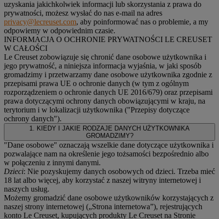
uzyskania jakichkolwiek informacji lub skorzystania z prawa do
prywatności, możesz wysłać do nas e-mail na adres
privacy@lecreuset.com
, aby poinformować nas o problemie, a my
odpowiemy w odpowiednim czasie.
INFORMACJA O OCHRONIE PRYWATNOŚCI LE CREUSET
W CAŁOŚCI
Le Creuset zobowiązuje się chronić dane osobowe użytkownika i
jego prywatność, a niniejsza informacja wyjaśnia, w jaki sposób
gromadzimy i przetwarzamy dane osobowe użytkownika zgodnie z
przepisami prawa UE o ochronie danych (w tym z ogólnym
rozporządzeniem o ochronie danych UE 2016/679) oraz przepisami
prawa dotyczącymi ochrony danych obowiązującymi w kraju, na
terytorium i w lokalizacji użytkownika ("
Przepisy dotyczące
ochrony danych
").
1. KIEDY I JAKIE RODZAJE DANYCH UŻYTKOWNIKA
GROMADZIMY?
"Dane osobowe" oznaczają wszelkie dane dotyczące użytkownika i
pozwalające nam na określenie jego tożsamości bezpośrednio albo
w połączeniu z innymi danymi.
Dzieci
: Nie pozyskujemy danych osobowych od dzieci. Trzeba mieć
18 lat albo więcej, aby korzystać z naszej witryny internetowej i
naszych usług.
Możemy gromadzić dane osobowe użytkowników korzystających z
naszej strony internetowej („Strona internetowa”), rejestrujących
konto Le Creuset, kupujących produkty Le Creuset na Stronie