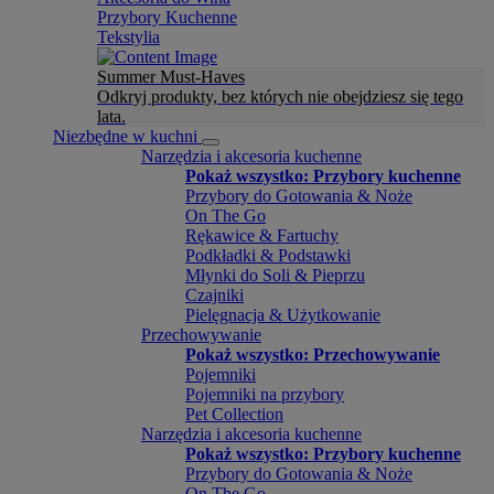
Przybory Kuchenne
Tekstylia
Summer Must-Haves
Odkryj produkty, bez których nie obejdziesz się tego
lata.
Niezbędne w kuchni
Narzędzia i akcesoria kuchenne
Pokaż wszystko: Przybory kuchenne
Przybory do Gotowania & Noże
On The Go
Rękawice & Fartuchy
Podkładki & Podstawki
Młynki do Soli & Pieprzu
Czajniki
Pielęgnacja & Użytkowanie
Przechowywanie
Pokaż wszystko: Przechowywanie
Pojemniki
Pojemniki na przybory
Pet Collection
Narzędzia i akcesoria kuchenne
Pokaż wszystko: Przybory kuchenne
Przybory do Gotowania & Noże
On The Go