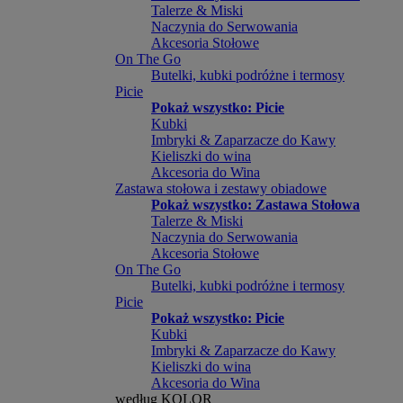
Talerze & Miski
Naczynia do Serwowania
Akcesoria Stołowe
On The Go
Butelki, kubki podróżne i termosy
Picie
Pokaż wszystko: Picie
Kubki
Imbryki & Zaparzacze do Kawy
Kieliszki do wina
Akcesoria do Wina
Zastawa stołowa i zestawy obiadowe
Pokaż wszystko: Zastawa Stołowa
Talerze & Miski
Naczynia do Serwowania
Akcesoria Stołowe
On The Go
Butelki, kubki podróżne i termosy
Picie
Pokaż wszystko: Picie
Kubki
Imbryki & Zaparzacze do Kawy
Kieliszki do wina
Akcesoria do Wina
według KOLOR