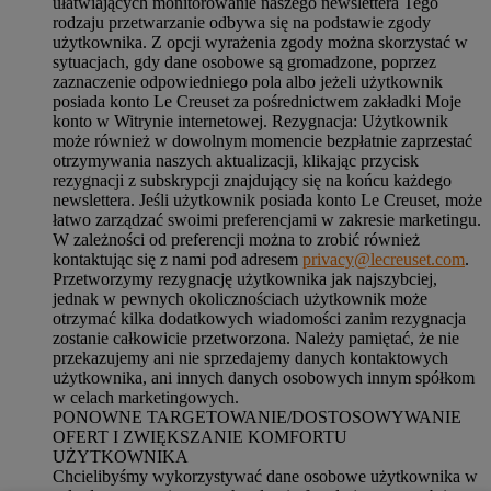
ułatwiających monitorowanie naszego newslettera Tego
rodzaju przetwarzanie odbywa się na podstawie zgody
użytkownika. Z opcji wyrażenia zgody można skorzystać w
sytuacjach, gdy dane osobowe są gromadzone, poprzez
zaznaczenie odpowiedniego pola albo jeżeli użytkownik
posiada konto Le Creuset za pośrednictwem zakładki Moje
konto w Witrynie internetowej. Rezygnacja: Użytkownik
może również w dowolnym momencie bezpłatnie zaprzestać
otrzymywania naszych aktualizacji, klikając przycisk
rezygnacji z subskrypcji znajdujący się na końcu każdego
newslettera. Jeśli użytkownik posiada konto Le Creuset, może
łatwo zarządzać swoimi preferencjami w zakresie marketingu.
W zależności od preferencji można to zrobić również
kontaktując się z nami pod adresem
privacy@lecreuset.com
.
Przetworzymy rezygnację użytkownika jak najszybciej,
jednak w pewnych okolicznościach użytkownik może
otrzymać kilka dodatkowych wiadomości zanim rezygnacja
zostanie całkowicie przetworzona.
Należy pamiętać, że nie
przekazujemy ani nie sprzedajemy danych kontaktowych
użytkownika, ani innych danych osobowych innym spółkom
w celach marketingowych
.
PONOWNE TARGETOWANIE/DOSTOSOWYWANIE
OFERT I ZWIĘKSZANIE KOMFORTU
UŻYTKOWNIKA
Chcielibyśmy wykorzystywać dane osobowe użytkownika w