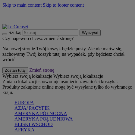
Skip to main content
Skip to footer content
Summer must-haves
Kup Teraz
Bezpłatna dostawa naczyń
Dostawa w ciągu 2-3 dni roboczych
Szukaj
Wyczyść
Czy napewno chcesz zmienić stronę?
Na nowej stronie Twój koszyk będzie pusty. Ale nie martw się,
zachowamy Twój koszyk tutaj na wypadek, gdy będziesz chciał
wrócić.
Zmień stronę
Zostań tutaj
Wybierz swoją lokalizacje
Wybierz swoją lokalizacje
Zmiana lokalizacji spowoduje usunięcie zawartości koszyka.
Produkty zakupione online mogą być wysyłane tylko do wybranego
kraju.
EUROPA
AZJA/ PACYFIK
AMERYKA PÓŁNOCNA
AMERYKA POŁUDNIOWA
BLISKI WSCHÓD
AFRYKA