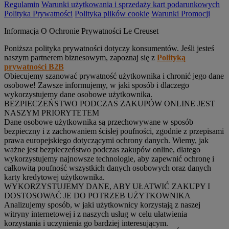
Regulamin
Warunki użytkowania i sprzedaży kart podarunkowych
Polityka Prywatności
Polityka plików cookie
Warunki Promocji
Informacja O Ochronie Prywatności Le Creuset
Poniższa polityka prywatności dotyczy konsumentów. Jeśli jesteś
naszym partnerem biznesowym, zapoznaj się z
Polityką
prywatności B2B
Obiecujemy szanować prywatność użytkownika i chronić jego dane
osobowe! Zawsze informujemy, w jaki sposób i dlaczego
wykorzystujemy dane osobowe użytkownika.
BEZPIECZEŃSTWO PODCZAS ZAKUPÓW ONLINE JEST
NASZYM PRIORYTETEM
Dane osobowe użytkownika są przechowywane w sposób
bezpieczny i z zachowaniem ścisłej poufności, zgodnie z przepisami
prawa europejskiego dotyczącymi ochrony danych. Wiemy, jak
ważne jest bezpieczeństwo podczas zakupów online, dlatego
wykorzystujemy najnowsze technologie, aby zapewnić ochronę i
całkowitą poufność wszystkich danych osobowych oraz danych
karty kredytowej użytkownika.
WYKORZYSTUJEMY DANE, ABY UŁATWIĆ ZAKUPY I
DOSTOSOWAĆ JE DO POTRZEB UŻYTKOWNIKA
Analizujemy sposób, w jaki użytkownicy korzystają z naszej
witryny internetowej i z naszych usług w celu ułatwienia
korzystania i uczynienia go bardziej interesującym.