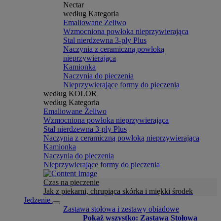
Nectar
według Kategoria
Emaliowane Żeliwo
Wzmocniona powłoka nieprzywierająca
Stal nierdzewna 3-ply Plus
Naczynia z ceramiczną powłoką
nieprzywierająca
Kamionka
Naczynia do pieczenia
Nieprzywierające formy do pieczenia
według KOLOR
według Kategoria
Emaliowane Żeliwo
Wzmocniona powłoka nieprzywierająca
Stal nierdzewna 3-ply Plus
Naczynia z ceramiczną powłoką nieprzywierająca
Kamionka
Naczynia do pieczenia
Nieprzywierające formy do pieczenia
Czas na pieczenie
Jak z piekarni, chrupiąca skórka i miękki środek
Jedzenie
Zastawa stołowa i zestawy obiadowe
Pokaż wszystko: Zastawa Stołowa