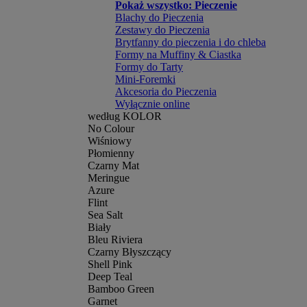
Pokaż wszystko: Pieczenie
Blachy do Pieczenia
Zestawy do Pieczenia
Brytfanny do pieczenia i do chleba
Formy na Muffiny & Ciastka
Formy do Tarty
Mini-Foremki
Akcesoria do Pieczenia
Wyłącznie online
według KOLOR
No Colour
Wiśniowy
Płomienny
Czarny Mat
Meringue
Azure
Flint
Sea Salt
Biały
Bleu Riviera
Czarny Błyszczący
Shell Pink
Deep Teal
Bamboo Green
Garnet