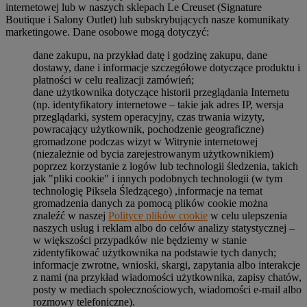
internetowej lub w naszych sklepach Le Creuset (Signature
Boutique i Salony Outlet) lub subskrybujących nasze komunikaty
marketingowe. Dane osobowe mogą dotyczyć:
dane zakupu, na przykład datę i godzinę zakupu, dane
dostawy, dane i informacje szczegółowe dotyczące produktu i
płatności w celu realizacji zamówień;
dane użytkownika dotyczące historii przeglądania Internetu
(np. identyfikatory internetowe – takie jak adres IP, wersja
przeglądarki, system operacyjny, czas trwania wizyty,
powracający użytkownik, pochodzenie geograficzne)
gromadzone podczas wizyt w Witrynie internetowej
(niezależnie od bycia zarejestrowanym użytkownikiem)
poprzez korzystanie z logów lub technologii śledzenia, takich
jak "pliki cookie" i innych podobnych technologii (w tym
technologię Piksela Śledzącego) ,informacje na temat
gromadzenia danych za pomocą plików cookie można
znaleźć w naszej
Polityce plików cookie
w celu ulepszenia
naszych usług i reklam albo do celów analizy statystycznej –
w większości przypadków nie będziemy w stanie
zidentyfikować użytkownika na podstawie tych danych;
informacje zwrotne, wnioski, skargi, zapytania albo interakcje
z nami (na przykład wiadomości użytkownika, zapisy chatów,
posty w mediach społecznościowych, wiadomości e-mail albo
rozmowy telefoniczne).