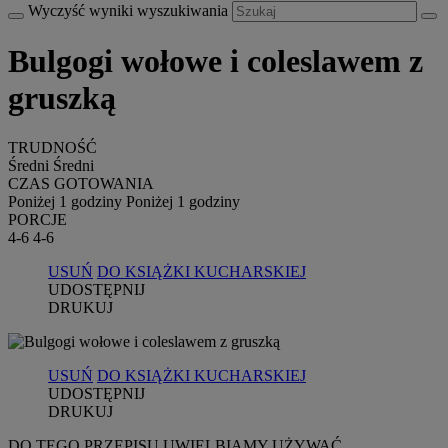
Wyczyść wyniki wyszukiwania
Bulgogi wołowe i coleslawem z
gruszką
TRUDNOŚĆ
Średni
Średni
CZAS GOTOWANIA
Poniżej 1 godziny
Poniżej 1 godziny
PORCJE
4-6
4-6
USUŃ
DO KSIĄŻKI KUCHARSKIEJ
UDOSTĘPNIJ
DRUKUJ
USUŃ
DO KSIĄŻKI KUCHARSKIEJ
UDOSTĘPNIJ
DRUKUJ
DO TEGO PRZEPISU UWIELBIAMY UŻYWAĆ