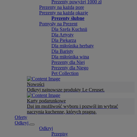
Prezenty powyżej 1000 zł
Prezenty na każdą porę
Prezenty na każdą okazję
Prezenty ślubne
Pomysły na Prezent
Dla Szefa Kuchnii
Dla Artysty
Dla Piekarza
Dla miłośnika herbaty
Dla Baristy
Dla miłośnika wina
Prezenty dla Niej
Prezenty dla Niego
Pet Collection
Nowości
Odkryj najnowsze produkty Le Creuset.
Karty podarunkowe
Daj im możliwość wyboru i pozwól im wybrać
naczynia kuchenne, których pragną.
Oferty
Odkryj
Odkryj
Przepisy