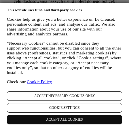
celu dostosowania naszych usług i ofert do jego potrzeb i
preferencji, aby zapewnić mu spersonalizowaną obsługę Le
This website uses first- and third-party cookies
Creuset. Będziemy to realizować poprzez analizę
przyzwyczajeń albo zainteresowań użytkownika, na przykład
Cookies help us give you a better experience on Le Creuset,
w odniesieniu do najczęściej przeglądanych produktów,
personalise content and ads, and analyse our traffic. We also
interakcji z nami w mediach społecznościowych, stron
share information about your use of our site with our
odwiedzanych w naszej witrynie internetowej, czytanych
advertising and analytics partners.
treści naszych ofert. Używamy do tego głównie plików
cookie i podobnych technologii (w tym technologię Piksela
“Necessary Cookies” cannot be disabled since they
Śledzącego), również w połączeniu z Twoimi danymi i
support web functionalities, but you can consent to all the other
preferencjami zebranymi po zapisaniu się na naszą
uses above (preferences, statistics and marketing cookies) by
clicking “Accept all cookies”, or click “Cookie settings”, where
spersonalizowaną komunikację marketingową. Będziemy
you manage each cookie category, or “Accept necessary
wykorzystywać te informacje do zarządzania naszymi
cookies only”, so that no other category of cookies will be
reklamami na innych stronach, udzielania dostępu do
installed.
określonych treści, dostosowywania treści albo ofert
dostępnych dla użytkownika w Witrynie internetowej albo,
Check our
Cookie Policy
.
jeżeli użytkownik wyrazi zgodę, do otrzymywania naszej
komunikacji marketingowej i przesyłania mu odpowiednich
wiadomości, które mogą mu się spodobać. Nie przewiduje się
ACCEPT NECESSARY COOKIES ONLY
żadnych innych skutków. Korzystanie z plików cookie
wymaga zgody użytkownika. Jeżeli użytkownik nie chce, aby
COOKIE SETTINGS
tego rodzaju dane były wykorzystywane w celu
przedstawiania mu reklam, treści albo wiadomości opartych
ACCEPT ALL COOKIES
na zainteresowaniach, można ograniczyć korzystanie z
danych na temat aktywności internetowej użytkownika