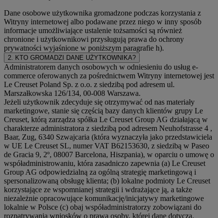
Dane osobowe użytkownika gromadzone podczas korzystania z
Witryny internetowej albo podawane przez niego w inny sposób
informacje umożliwiające ustalenie tożsamości są również
chronione i użytkownikowi przysługują prawa do ochrony
prywatności wyjaśnione w poniższym paragrafie h).
2. KTO GROMADZI DANE UŻYTKOWNIKA?
Administratorem danych osobowych w odniesieniu do usług e-
commerce oferowanych za pośrednictwem Witryny internetowej jest
Le Creuset Poland Sp. z o.o. z siedzibą pod adresem ul.
Marszałkowska 126/134, 00-008 Warszawa.
Jeżeli użytkownik zdecyduje się otrzymywać od nas materiały
marketingowe, stanie się częścią bazy danych klientów grupy Le
Creuset, którą zarządza spółka Le Creuset Group AG działającą w
charakterze administratora z siedzibą pod adresem Neuhofstrasse 4 ,
Baar, Zug, 6340 Szwajcaria (która wyznaczyła jako przedstawiciela
w UE Le Creuset SL, numer VAT B62153630, z siedzibą w Paseo
de Gracia 9, 2º, 08007 Barcelona, Hiszpania), w oparciu o umowę o
współadministrowaniu, która zasadniczo zapewnia (a) Le Creuset
Group AG odpowiedzialną za ogólną strategię marketingową i
spersonalizowaną obsługę klienta; (b) lokalne podmioty Le Creuset
korzystające ze wspomnianej strategii i wdrażające ją, a także
niezależnie opracowujące komunikację/inicjatywy marketingowe
lokalnie w Polsce (c) obaj współadministratorzy zobowiązani do
rozpatrywania wniosków o prawa osoby, której dane dotyczą.