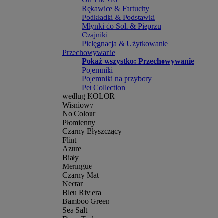
Rękawice & Fartuchy
Podkładki & Podstawki
Młynki do Soli & Pieprzu
Czajniki
Pielęgnacja & Użytkowanie
Przechowywanie
Pokaż wszystko: Przechowywanie
Pojemniki
Pojemniki na przybory
Pet Collection
według KOLOR
Wiśniowy
No Colour
Płomienny
Czarny Błyszczący
Flint
Azure
Biały
Meringue
Czarny Mat
Nectar
Bleu Riviera
Bamboo Green
Sea Salt