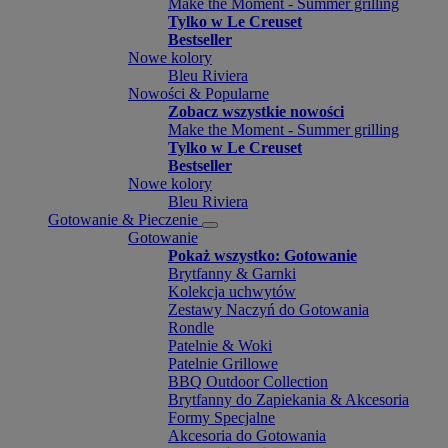
Make the Moment - Summer grilling
Tylko w Le Creuset
Bestseller
Nowe kolory
Bleu Riviera
Nowości & Popularne
Zobacz wszystkie nowości
Make the Moment - Summer grilling
Tylko w Le Creuset
Bestseller
Nowe kolory
Bleu Riviera
Gotowanie & Pieczenie
Gotowanie
Pokaż wszystko: Gotowanie
Brytfanny & Garnki
Kolekcja uchwytów
Zestawy Naczyń do Gotowania
Rondle
Patelnie & Woki
Patelnie Grillowe
BBQ Outdoor Collection
Brytfanny do Zapiekania & Akcesoria
Formy Specjalne
Akcesoria do Gotowania