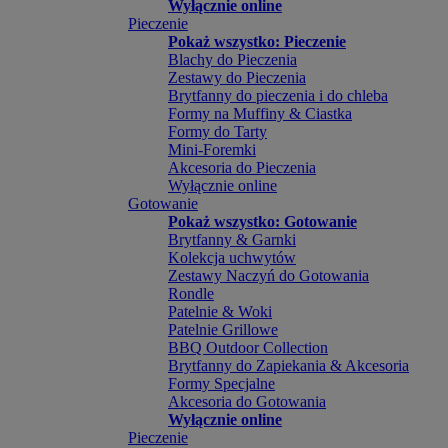
Wyłącznie online
Pieczenie
Pokaż wszystko: Pieczenie
Blachy do Pieczenia
Zestawy do Pieczenia
Brytfanny do pieczenia i do chleba
Formy na Muffiny & Ciastka
Formy do Tarty
Mini-Foremki
Akcesoria do Pieczenia
Wyłącznie online
Gotowanie
Pokaż wszystko: Gotowanie
Brytfanny & Garnki
Kolekcja uchwytów
Zestawy Naczyń do Gotowania
Rondle
Patelnie & Woki
Patelnie Grillowe
BBQ Outdoor Collection
Brytfanny do Zapiekania & Akcesoria
Formy Specjalne
Akcesoria do Gotowania
Wyłącznie online
Pieczenie