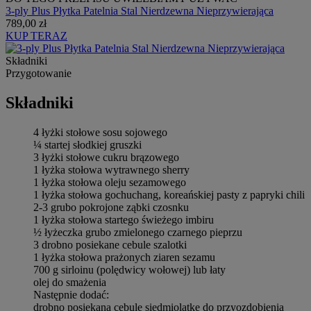
3-ply Plus Płytka Patelnia Stal Nierdzewna Nieprzywierająca
789,00 zł
KUP TERAZ
Składniki
Przygotowanie
Składniki
4 łyżki stołowe sosu sojowego
¼ startej słodkiej gruszki
3 łyżki stołowe cukru brązowego
1 łyżka stołowa wytrawnego sherry
1 łyżka stołowa oleju sezamowego
1 łyżka stołowa gochuchang, koreańskiej pasty z papryki chili
2-3 grubo pokrojone ząbki czosnku
1 łyżka stołowa startego świeżego imbiru
½ łyżeczka grubo zmielonego czarnego pieprzu
3 drobno posiekane cebule szalotki
1 łyżka stołowa prażonych ziaren sezamu
700 g sirloinu (polędwicy wołowej) lub łaty
olej do smażenia
Następnie dodać:
drobno posiekaną cebulę siedmiolatkę do przyozdobienia