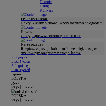
Historie
Usługi
Konkurs
Le Creuset Florals
Odkryj kształty płatków i wzory inspirowane ogrodem.
Nowości
Odkryj najnowsze produkty Le Creuset.
Nasze przepisy
Rozpieszczaj swoje kubki smakowe dzięki naszym
smakowitym przepisom z całego świata.
Zaloguj się
Lista życzeń
Zaloguj się
Lista życzeń
region
POLSKA
język
język
POLSKA
język