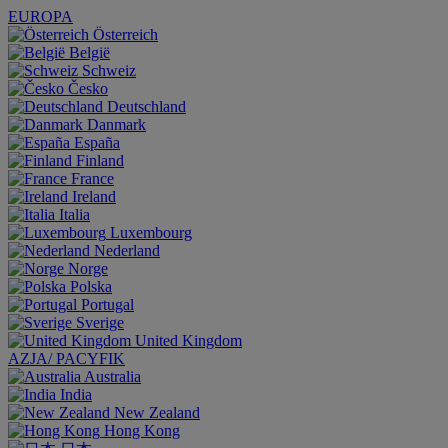
EUROPA
Österreich
België
Schweiz
Česko
Deutschland
Danmark
España
Finland
France
Ireland
Italia
Luxembourg
Nederland
Norge
Polska
Portugal
Sverige
United Kingdom
AZJA/ PACYFIK
Australia
India
New Zealand
Hong Kong