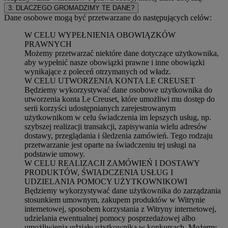
3. DLACZEGO GROMADZIMY TE DANE?
Dane osobowe mogą być przetwarzane do następujących celów:
W CELU WYPEŁNIENIA OBOWIĄZKÓW
PRAWNYCH
Możemy przetwarzać niektóre dane dotyczące użytkownika,
aby wypełnić nasze obowiązki prawne i inne obowiązki
wynikające z poleceń otrzymanych od władz.
W CELU UTWORZENIA KONTA LE CREUSET
Będziemy wykorzystywać dane osobowe użytkownika do
utworzenia konta Le Creuset, które umożliwi mu dostęp do
serii korzyści udostępnianych zarejestrowanym
użytkownikom w celu świadczenia im lepszych usług, np.
szybszej realizacji transakcji, zapisywania wielu adresów
dostawy, przeglądania i śledzenia zamówień. Tego rodzaju
przetwarzanie jest oparte na świadczeniu tej usługi na
podstawie umowy.
W CELU REALIZACJI ZAMÓWIEŃ I DOSTAWY
PRODUKTÓW, ŚWIADCZENIA USŁUG I
UDZIELANIA POMOCY UŻYTKOWNIKOWI
Będziemy wykorzystywać dane użytkownika do zarządzania
stosunkiem umownym, zakupem produktów w Witrynie
internetowej, sposobem korzystania z Witryny internetowej,
udzielania ewentualnej pomocy posprzedażowej albo
umożliwienia udziału użytkownika w konkursach. Możemy