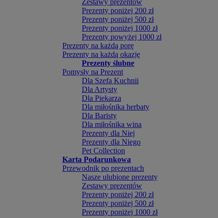
Zestawy prezentów
Prezenty poniżej 200 zł
Prezenty poniżej 500 zł
Prezenty poniżej 1000 zł
Prezenty powyżej 1000 zł
Prezenty na każdą porę
Prezenty na każdą okazję
Prezenty ślubne
Pomysły na Prezent
Dla Szefa Kuchnii
Dla Artysty
Dla Piekarza
Dla miłośnika herbaty
Dla Baristy
Dla miłośnika wina
Prezenty dla Niej
Prezenty dla Niego
Pet Collection
Karta Podarunkowa
Przewodnik po prezentach
Nasze ulubione prezenty
Zestawy prezentów
Prezenty poniżej 200 zł
Prezenty poniżej 500 zł
Prezenty poniżej 1000 zł