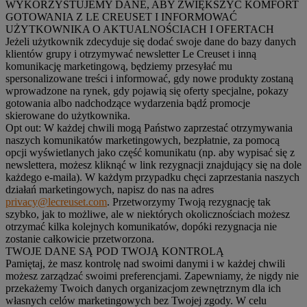
WYKORZYSTUJEMY DANE, ABY ZWIĘKSZYĆ KOMFORT
GOTOWANIA Z LE CREUSET I INFORMOWAĆ
UŻYTKOWNIKA O AKTUALNOŚCIACH I OFERTACH
Jeżeli użytkownik zdecyduje się dodać swoje dane do bazy danych
klientów grupy i otrzymywać newsletter Le Creuset i inną
komunikację marketingową, będziemy przesyłać mu
spersonalizowane treści i informować, gdy nowe produkty zostaną
wprowadzone na rynek, gdy pojawią się oferty specjalne, pokazy
gotowania albo nadchodzące wydarzenia bądź promocje
skierowane do użytkownika.
Opt out:
W każdej chwili mogą Państwo zaprzestać otrzymywania
naszych komunikatów marketingowych, bezpłatnie, za pomocą
opcji wyświetlanych jako część komunikatu (np. aby wypisać się z
newslettera, możesz kliknąć w link rezygnacji znajdujący się na dole
każdego e-maila). W każdym przypadku chęci zaprzestania naszych
działań marketingowych, napisz do nas na adres
privacy@lecreuset.com
. Przetworzymy Twoją rezygnację tak
szybko, jak to możliwe, ale w niektórych okolicznościach możesz
otrzymać kilka kolejnych komunikatów, dopóki rezygnacja nie
zostanie całkowicie przetworzona.
TWOJE DANE SĄ POD TWOJĄ KONTROLĄ
Pamiętaj, że masz kontrolę nad swoimi danymi i w każdej chwili
możesz zarządzać swoimi preferencjami. Zapewniamy, że nigdy nie
przekażemy Twoich danych organizacjom zewnętrznym dla ich
własnych celów marketingowych bez Twojej zgody. W celu