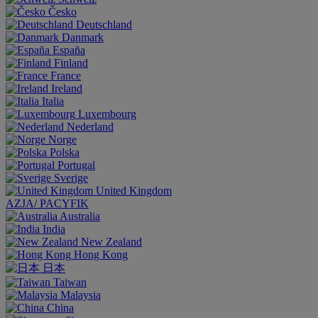
Česko
Deutschland
Danmark
España
Finland
France
Ireland
Italia
Luxembourg
Nederland
Norge
Polska
Portugal
Sverige
United Kingdom
AZJA/ PACYFIK
Australia
India
New Zealand
Hong Kong
日本
Taiwan
Malaysia
China