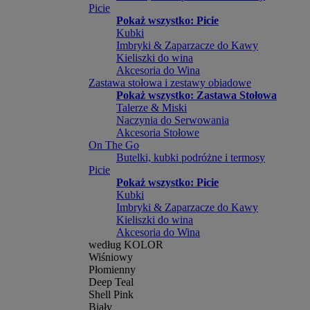
Picie
Pokaż wszystko: Picie
Kubki
Imbryki & Zaparzacze do Kawy
Kieliszki do wina
Akcesoria do Wina
Zastawa stołowa i zestawy obiadowe
Pokaż wszystko: Zastawa Stołowa
Talerze & Miski
Naczynia do Serwowania
Akcesoria Stołowe
On The Go
Butelki, kubki podróżne i termosy
Picie
Pokaż wszystko: Picie
Kubki
Imbryki & Zaparzacze do Kawy
Kieliszki do wina
Akcesoria do Wina
według KOLOR
Wiśniowy
Płomienny
Deep Teal
Shell Pink
Biały