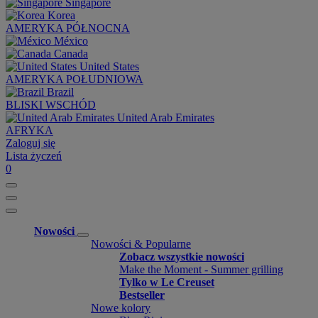
Singapore
Korea
AMERYKA PÓŁNOCNA
México
Canada
United States
AMERYKA POŁUDNIOWA
Brazil
BLISKI WSCHÓD
United Arab Emirates
AFRYKA
Zaloguj się
Lista życzeń
0
Nowości
Nowości & Popularne
Zobacz wszystkie nowości
Make the Moment - Summer grilling
Tylko w Le Creuset
Bestseller
Nowe kolory