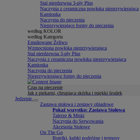
Stal nierdzewna 3-ply Plus
Naczynia z ceramiczną powłoką nieprzywierająca
Kamionka
Naczynia do pieczenia
Nieprzywierające formy do pieczenia
według KOLOR
według Kategoria
Emaliowane Żeliwo
Wzmocniona powłoka nieprzywierająca
Stal nierdzewna 3-ply Plus
Naczynia z ceramiczną powłoką nieprzywierająca
Kamionka
Naczynia do pieczenia
Nieprzywierające formy do pieczenia
Czas na pieczenie
Jak z piekarni, chrupiąca skórka i miękki środek
Jedzenie
Zastawa stołowa i zestawy obiadowe
Pokaż wszystko: Zastawa Stołowa
Talerze & Miski
Naczynia do Serwowania
Akcesoria Stołowe
On The Go
Butelki, kubki podróżne i termosy