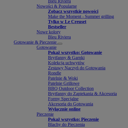
Bleu Riviera
Nowości & Popularne
Zobacz wszystkie nowości
Make the Moment - Summer grilling
Tylko w Le Creuset
Bestseller
Nowe kolory
Bleu Riviera
Gotowanie & Pieczenie
Gotowanie
Pokaż wszystko: Gotowanie
Brytfanny & Garnki
Kolekcja uchwytów
Zestawy Naczyń do Gotowania
Rondle
Patelnie & Woki
Patelnie Grillowe
BBQ Outdoor Collection
Brytfanny do Zapiekania & Akcesoria
Formy Specjalne
Akcesoria do Gotowania
Wyłącznie online
Pieczenie
Pokaż wszystko: Pieczenie
Blachy do Pieczenia