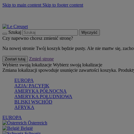
Skip to main content
Skip to footer content
Summer must-haves
Kup Teraz
Bezpłatna dostawa naczyń
Dostawa w ciągu 2-3 dni roboczych
Szukaj
Wyczyść
Czy napewno chcesz zmienić stronę?
Na nowej stronie Twój koszyk będzie pusty. Ale nie martw się, zach
Zmień stronę
Zostań tutaj
Wybierz swoją lokalizacje
Wybierz swoją lokalizacje
Zmiana lokalizacji spowoduje usunięcie zawartości koszyka. Produk
EUROPA
AZJA/ PACYFIK
AMERYKA PÓŁNOCNA
AMERYKA POŁUDNIOWA
BLISKI WSCHÓD
AFRYKA
EUROPA
Österreich
België
Schweiz