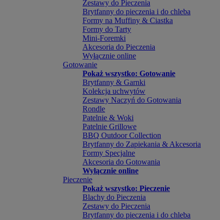
Zestawy do Pieczenia
Brytfanny do pieczenia i do chleba
Formy na Muffiny & Ciastka
Formy do Tarty
Mini-Foremki
Akcesoria do Pieczenia
Wyłącznie online
Gotowanie
Pokaż wszystko: Gotowanie
Brytfanny & Garnki
Kolekcja uchwytów
Zestawy Naczyń do Gotowania
Rondle
Patelnie & Woki
Patelnie Grillowe
BBQ Outdoor Collection
Brytfanny do Zapiekania & Akcesoria
Formy Specjalne
Akcesoria do Gotowania
Wyłącznie online
Pieczenie
Pokaż wszystko: Pieczenie
Blachy do Pieczenia
Zestawy do Pieczenia
Brytfanny do pieczenia i do chleba