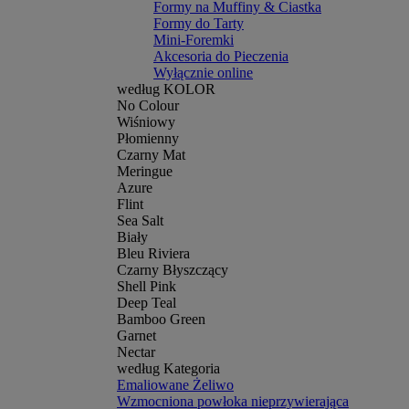
Formy na Muffiny & Ciastka
Formy do Tarty
Mini-Foremki
Akcesoria do Pieczenia
Wyłącznie online
według KOLOR
No Colour
Wiśniowy
Płomienny
Czarny Mat
Meringue
Azure
Flint
Sea Salt
Biały
Bleu Riviera
Czarny Błyszczący
Shell Pink
Deep Teal
Bamboo Green
Garnet
Nectar
według Kategoria
Emaliowane Żeliwo
Wzmocniona powłoka nieprzywierająca