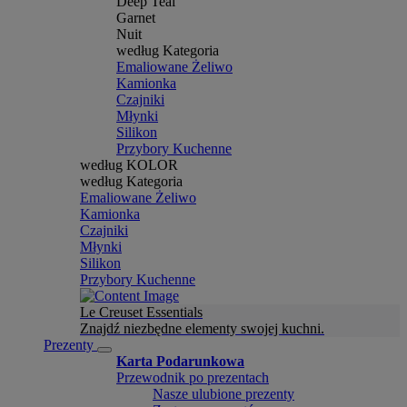
Deep Teal
Garnet
Nuit
według Kategoria
Emaliowane Żeliwo
Kamionka
Czajniki
Młynki
Silikon
Przybory Kuchenne
według KOLOR
według Kategoria
Emaliowane Żeliwo
Kamionka
Czajniki
Młynki
Silikon
Przybory Kuchenne
Le Creuset Essentials
Znajdź niezbędne elementy swojej kuchni.
Prezenty
Karta Podarunkowa
Przewodnik po prezentach
Nasze ulubione prezenty