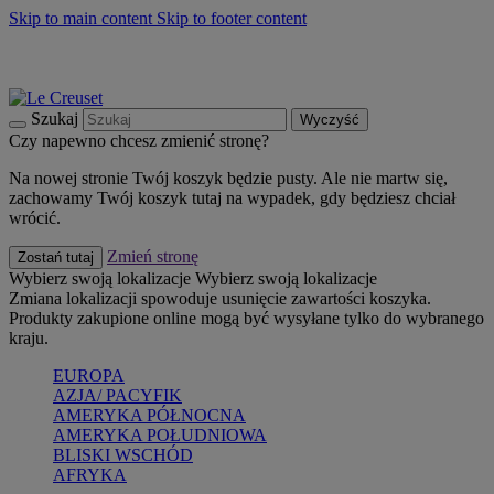
Skip to main content
Skip to footer content
Summer must-haves
Kup Teraz
Bezpłatna dostawa naczyń
Dostawa w ciągu 2-3 dni roboczych
Szukaj
Wyczyść
Czy napewno chcesz zmienić stronę?
Na nowej stronie Twój koszyk będzie pusty. Ale nie martw się,
zachowamy Twój koszyk tutaj na wypadek, gdy będziesz chciał
wrócić.
Zmień stronę
Zostań tutaj
Wybierz swoją lokalizacje
Wybierz swoją lokalizacje
Zmiana lokalizacji spowoduje usunięcie zawartości koszyka.
Produkty zakupione online mogą być wysyłane tylko do wybranego
kraju.
EUROPA
AZJA/ PACYFIK
AMERYKA PÓŁNOCNA
AMERYKA POŁUDNIOWA
BLISKI WSCHÓD
AFRYKA