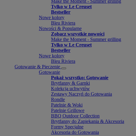
Make the Moment - Summer grilling
Tylko w Le Creuset
Bestseller
Nowe kolory
Bleu Riviera
Nowości & Popularne
Zobacz wszystkie nowości
Make the Moment - Summer grilling
Tylko w Le Creuset
Bestseller
Nowe kolory
Bleu Riviera
Gotowanie & Pieczenie
Gotowanie
Pokaż wszystko: Gotowanie
Brytfanny & Garnki
Kolekcja uchwytów
Zestawy Naczyń do Gotowania
Rondle
Patelnie & Woki
Patelnie Grillowe
BBQ Outdoor Collection
Brytfanny do Zapiekania & Akcesoria
Formy Specjalne
Akcesoria do Gotowania