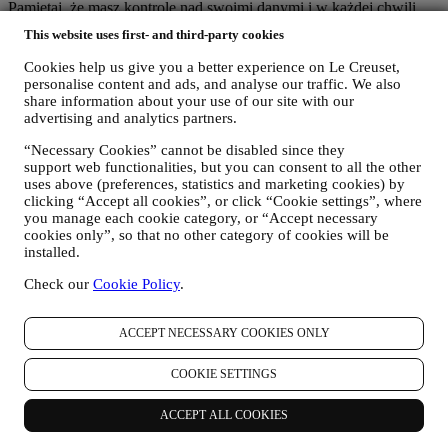
Pamiętaj, że masz kontrolę nad swoimi danymi i w każdej chwili
możesz zarządzać swoimi preferencjami. Zapewniamy, że nigdy nie
This website uses first- and third-party cookies
przekażemy Twoich danych organizacjom zewnętrznym dla ich
własnych celów marketingowych bez Twojej zgody. W celu
Cookies help us give you a better experience on Le Creuset,
uzyskania jakichkolwiek informacji lub skorzystania z prawa do
personalise content and ads, and analyse our traffic. We also
prywatności, możesz wysłać do nas e-mail na adres
share information about your use of our site with our
privacy@lecreuset.com
, aby poinformować nas o problemie, a my
advertising and analytics partners.
odpowiemy w odpowiednim czasie.
“Necessary Cookies” cannot be disabled since they
INFORMACJA O OCHRONIE PRYWATNOŚCI LE CREUSET
support web functionalities, but you can consent to all the other
W CAŁOŚCI
uses above (preferences, statistics and marketing cookies) by
Le Creuset zobowiązuje się chronić dane osobowe użytkownika i
clicking “Accept all cookies”, or click “Cookie settings”, where
jego prywatność, a niniejsza informacja wyjaśnia, w jaki sposób
you manage each cookie category, or “Accept necessary
gromadzimy i przetwarzamy dane osobowe użytkownika zgodnie z
cookies only”, so that no other category of cookies will be
przepisami prawa UE o ochronie danych (w tym z ogólnym
installed.
rozporządzeniem o ochronie danych UE 2016/679) oraz przepisami
prawa dotyczącymi ochrony danych obowiązującymi w kraju, na
Check our
Cookie Policy
.
terytorium i w lokalizacji użytkownika ("
Przepisy dotyczące
ochrony danych
").
1. KIEDY I JAKIE RODZAJE DANYCH UŻYTKOWNIKA
ACCEPT NECESSARY COOKIES ONLY
GROMADZIMY?
"Dane osobowe" oznaczają wszelkie dane dotyczące użytkownika i
COOKIE SETTINGS
pozwalające nam na określenie jego tożsamości bezpośrednio albo
w połączeniu z innymi danymi.
ACCEPT ALL COOKIES
Dzieci
: Nie pozyskujemy danych osobowych od dzieci. Trzeba mieć
18 lat albo więcej, aby korzystać z naszej witryny internetowej i