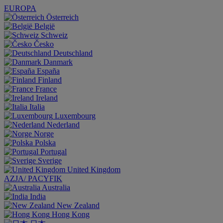
EUROPA
Österreich
België
Schweiz
Česko
Deutschland
Danmark
España
Finland
France
Ireland
Italia
Luxembourg
Nederland
Norge
Polska
Portugal
Sverige
United Kingdom
AZJA/ PACYFIK
Australia
India
New Zealand
Hong Kong