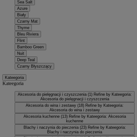
Sea Salt
Azure
Biały
Czarny Mat
Thyme
Bleu Riviera
Flint
Bamboo Green
Nuit
Deep Teal
Czarny Błyszczący
Kateegoria
Kateegoria
Akcesoria do pielęgnacji i czyszczenia
(1)
Refine by Kateegoria:
Akcesoria do pielęgnacji i czyszczenia
Akcesoria do wina i zestawy
(18)
Refine by Kateegoria:
Akcesoria do wina i zestawy
Akcesoria kuchenne
(13)
Refine by Kateegoria: Akcesoria
kuchenne
Blachy i naczynia do pieczenia
(23)
Refine by Kateegoria:
Blachy i naczynia do pieczenia