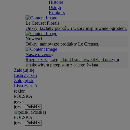
Historie
Usługi
Konkurs
Le Creuset Florals
Odkryj kształty płatków i wzory inspirowane ogrodem.
Nowości
Odkryj najnowsze produkty Le Creuset.
Nasze przepisy
Rozpieszczaj swoje kubki smakowe dzięki naszym
smakowitym przepisom z całego świata.
Zaloguj się
Lista życzeń
Zaloguj się
Lista życzeń
region
POLSKA
język
język
POLSKA
język