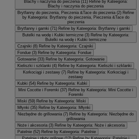
Blachy i naczynia do pieczenia
(11)
Refine by Kateegoria:
Blachy i naczynia do pieczenia
Brytfanny do pieczenia, Pieczenia &Tace do pieczenia
(2)
Refine
by Kateegoria: Brytfanny do pieczenia, Pieczenia &Tace do
pieczenia
Brytfanny i garnki
(71)
Refine by Kateegoria: Brytfanny i garnki
Butelki na wodę i Kubki termiczne
(3)
Refine by Kateegoria:
Butelki na wodę i Kubki termiczne
Czajniki
(8)
Refine by Kateegoria: Czajniki
Fondue
(3)
Refine by Kateegoria: Fondue
Gotowanie
(33)
Refine by Kateegoria: Gotowanie
Kieliszki i szklanki
(4)
Refine by Kateegoria: Kieliszki i szklanki
Korkociągi i zestawy
(7)
Refine by Kateegoria: Korkociągi i
zestawy
Kubki
(54)
Refine by Kateegoria: Kubki
Mini Cocotte i Foremki
(37)
Refine by Kateegoria: Mini Cocotte i
Foremki
Miski
(59)
Refine by Kateegoria: Miski
Młynki
(35)
Refine by Kateegoria: Młynki
Niezbędne do grillowania
(7)
Refine by Kateegoria: Niezbędne do
grillowania
Noże i akcesoria
(3)
Refine by Kateegoria: Noże i akcesoria
Patelnie
(52)
Refine by Kateegoria: Patelnie
Patelnie i płyty grillowe
(12)
Refine by Kateegoria: Patelnie i