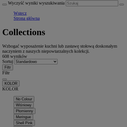
Wyczyść wyniki wyszukiwania
Wstecz
Strona główna
Collections
Wzbogać wyposażenie kuchni lub zastawę stołową doskonałym
naczyniem z naszych niepowtarzalnych kolekcji.
608 wyników
Sortuj
Filtr
Filtr
KOLOR
KOLOR
No Colour
Wiśniowy
Płomienny
Meringue
Shell Pink