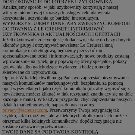
DOSTOSOWAĆ JE DO POTRZEB UŻYTKOWNIKA
Analizujemy sposób, w jaki użytkownicy korzystają z naszej
witryny internetowej i z naszych usług w celu ułatwienia
korzystania i uczynienia go bardziej interesującym.
WYKORZYSTUJEMY DANE, ABY ZWIĘKSZYĆ KOMFORT
GOTOWANIA Z LE CREUSET I INFORMOWAĆ
UŻYTKOWNIKA O AKTUALNOŚCIACH I OFERTACH
Jeżeli użytkownik zdecyduje się dodać swoje dane do bazy danych
klientów grupy i otrzymywać newsletter Le Creuset i inną
komunikację marketingową, będziemy przesyłać mu
spersonalizowane treści i informować, gdy nowe produkty zostaną
wprowadzone na rynek, gdy pojawią się oferty specjalne, pokazy
gotowania albo nadchodzące wydarzenia bądź promocje
skierowane do użytkownika.
Opt out:
W każdej chwili mogą Państwo zaprzestać otrzymywania
naszych komunikatów marketingowych, bezpłatnie, za pomocą
opcji wyświetlanych jako część komunikatu (np. aby wypisać się z
newslettera, możesz kliknąć w link rezygnacji znajdujący się na dole
każdego e-maila). W każdym przypadku chęci zaprzestania naszych
działań marketingowych, napisz do nas na adres
privacy@lecreuset.com
. Przetworzymy Twoją rezygnację tak
szybko, jak to możliwe, ale w niektórych okolicznościach możesz
otrzymać kilka kolejnych komunikatów, dopóki rezygnacja nie
zostanie całkowicie przetworzona.
TWOJE DANE SĄ POD TWOJĄ KONTROLĄ