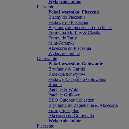
Wyłącznie online
Pieczenie
Pokaż wszystko: Pieczenie
Blachy do Pieczenia
Zestawy do Pieczenia
Brytfanny do pieczenia i do chleba
Formy na Muffiny & Ciastka
Formy do Tarty
Mini-Foremki
Akcesoria do Pieczenia
Wyłącznie online
Gotowanie
Pokaż wszystko: Gotowanie
Brytfanny & Garnki
Kolekcja uchwytów
Zestawy Naczyń do Gotowania
Rondle
Patelnie & Woki
Patelnie Grillowe
BBQ Outdoor Collection
Brytfanny do Zapiekania & Akcesoria
Formy Specjalne
Akcesoria do Gotowania
Wyłącznie online
Pieczenie