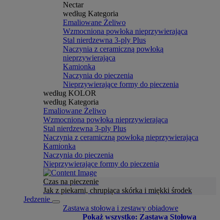
Nectar
według Kategoria
Emaliowane Żeliwo
Wzmocniona powłoka nieprzywierająca
Stal nierdzewna 3-ply Plus
Naczynia z ceramiczną powłoką
nieprzywierająca
Kamionka
Naczynia do pieczenia
Nieprzywierające formy do pieczenia
według KOLOR
według Kategoria
Emaliowane Żeliwo
Wzmocniona powłoka nieprzywierająca
Stal nierdzewna 3-ply Plus
Naczynia z ceramiczną powłoką nieprzywierająca
Kamionka
Naczynia do pieczenia
Nieprzywierające formy do pieczenia
Czas na pieczenie
Jak z piekarni, chrupiąca skórka i miękki środek
Jedzenie
Zastawa stołowa i zestawy obiadowe
Pokaż wszystko: Zastawa Stołowa