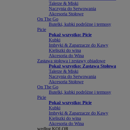
Talerze & Miski
Naczynia do Serwowania
Akcesoria Stołowe
On The Go
Butelki, kubki podróżne i termosy
Picie
Pokaż wszystko: Picie
Kubki
Imbryki & Zaparzacze do Kawy
Kieliszki do wina
Akcesoria do Wina
Zastawa stołowa i zestawy obiadowe
Pokaż wszystko: Zastawa Stołowa
Talerze & Miski
Naczynia do Serwowania
Akcesoria Stołowe
On The Go
Butelki, kubki podróżne i termosy
Picie
Pokaż wszystko: Picie
Kubki
Imbryki & Zaparzacze do Kawy
Kieliszki do wina
Akcesoria do Wina
według KOLOR