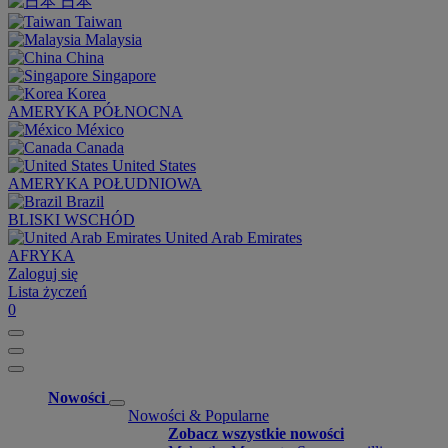
日本
Taiwan
Malaysia
China
Singapore
Korea
AMERYKA PÓŁNOCNA
México
Canada
United States
AMERYKA POŁUDNIOWA
Brazil
BLISKI WSCHÓD
United Arab Emirates
AFRYKA
Zaloguj się
Lista życzeń
0
Nowości
Nowości & Popularne
Zobacz wszystkie nowości