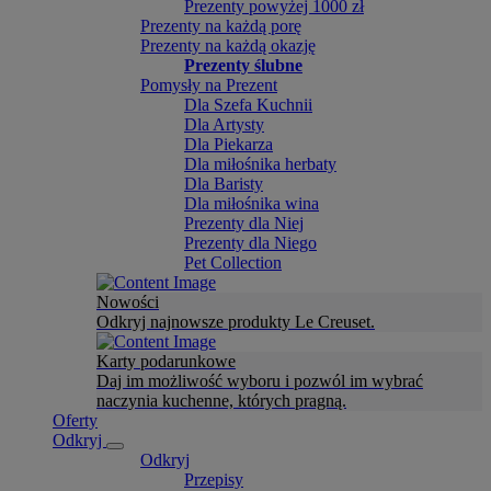
Prezenty powyżej 1000 zł
Prezenty na każdą porę
Prezenty na każdą okazję
Prezenty ślubne
Pomysły na Prezent
Dla Szefa Kuchnii
Dla Artysty
Dla Piekarza
Dla miłośnika herbaty
Dla Baristy
Dla miłośnika wina
Prezenty dla Niej
Prezenty dla Niego
Pet Collection
Nowości
Odkryj najnowsze produkty Le Creuset.
Karty podarunkowe
Daj im możliwość wyboru i pozwól im wybrać
naczynia kuchenne, których pragną.
Oferty
Odkryj
Odkryj
Przepisy