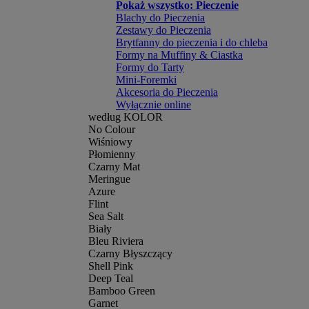
Pokaż wszystko: Pieczenie
Blachy do Pieczenia
Zestawy do Pieczenia
Brytfanny do pieczenia i do chleba
Formy na Muffiny & Ciastka
Formy do Tarty
Mini-Foremki
Akcesoria do Pieczenia
Wyłącznie online
według KOLOR
No Colour
Wiśniowy
Płomienny
Czarny Mat
Meringue
Azure
Flint
Sea Salt
Biały
Bleu Riviera
Czarny Błyszczący
Shell Pink
Deep Teal
Bamboo Green
Garnet