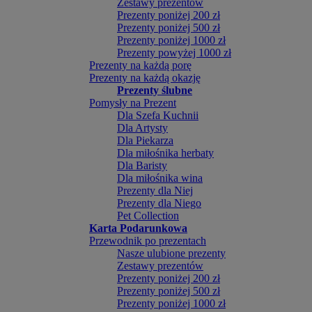
Zestawy prezentów
Prezenty poniżej 200 zł
Prezenty poniżej 500 zł
Prezenty poniżej 1000 zł
Prezenty powyżej 1000 zł
Prezenty na każdą porę
Prezenty na każdą okazję
Prezenty ślubne
Pomysły na Prezent
Dla Szefa Kuchnii
Dla Artysty
Dla Piekarza
Dla miłośnika herbaty
Dla Baristy
Dla miłośnika wina
Prezenty dla Niej
Prezenty dla Niego
Pet Collection
Karta Podarunkowa
Przewodnik po prezentach
Nasze ulubione prezenty
Zestawy prezentów
Prezenty poniżej 200 zł
Prezenty poniżej 500 zł
Prezenty poniżej 1000 zł