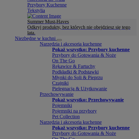
Przybory Kuchenne
Tekstylia
Summer Must-Haves
Odkryj produkty, bez których nie obejdziesz się tego
lata.
Niezbędne w kuchni
Narzędzia i akcesoria kuchenne
Pokaż wszystko: Przybory kuchenne
Przybory do Gotowania & Noże
On The Go
Rękawice & Fartuchy
Podkładki & Podstawki
Młynki do Soli & Pieprzu
Czajniki
Pielęgnacja & Użytkowanie
Przechowywanie
Pokaż wszystko: Przechowywanie
Pojemniki
Pojemniki na przybory
Pet Collection
Narzędzia i akcesoria kuchenne
Pokaż wszystko: Przybory kuchenne
Przybory do Gotowania & Noże
On The Go