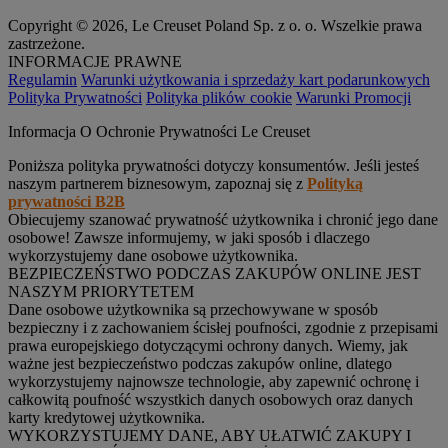
Copyright © 2026, Le Creuset Poland Sp. z o. o. Wszelkie prawa
zastrzeżone.
INFORMACJE PRAWNE
Regulamin
Warunki użytkowania i sprzedaży kart podarunkowych
Polityka Prywatności
Polityka plików cookie
Warunki Promocji
Informacja O Ochronie Prywatności Le Creuset
Poniższa polityka prywatności dotyczy konsumentów. Jeśli jesteś
naszym partnerem biznesowym, zapoznaj się z
Polityką
prywatności B2B
Obiecujemy szanować prywatność użytkownika i chronić jego dane
osobowe! Zawsze informujemy, w jaki sposób i dlaczego
wykorzystujemy dane osobowe użytkownika.
BEZPIECZEŃSTWO PODCZAS ZAKUPÓW ONLINE JEST
NASZYM PRIORYTETEM
Dane osobowe użytkownika są przechowywane w sposób
bezpieczny i z zachowaniem ścisłej poufności, zgodnie z przepisami
prawa europejskiego dotyczącymi ochrony danych. Wiemy, jak
ważne jest bezpieczeństwo podczas zakupów online, dlatego
wykorzystujemy najnowsze technologie, aby zapewnić ochronę i
całkowitą poufność wszystkich danych osobowych oraz danych
karty kredytowej użytkownika.
WYKORZYSTUJEMY DANE, ABY UŁATWIĆ ZAKUPY I