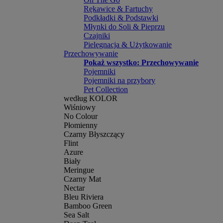
Rękawice & Fartuchy
Podkładki & Podstawki
Młynki do Soli & Pieprzu
Czajniki
Pielęgnacja & Użytkowanie
Przechowywanie
Pokaż wszystko: Przechowywanie
Pojemniki
Pojemniki na przybory
Pet Collection
według KOLOR
Wiśniowy
No Colour
Płomienny
Czarny Błyszczący
Flint
Azure
Biały
Meringue
Czarny Mat
Nectar
Bleu Riviera
Bamboo Green
Sea Salt