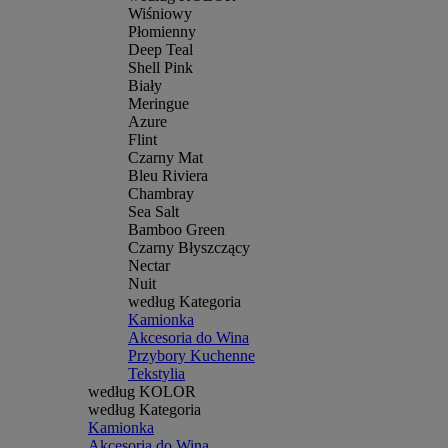
Wiśniowy
Płomienny
Deep Teal
Shell Pink
Biały
Meringue
Azure
Flint
Czarny Mat
Bleu Riviera
Chambray
Sea Salt
Bamboo Green
Czarny Błyszczący
Nectar
Nuit
według Kategoria
Kamionka
Akcesoria do Wina
Przybory Kuchenne
Tekstylia
według KOLOR
według Kategoria
Kamionka
Akcesoria do Wina