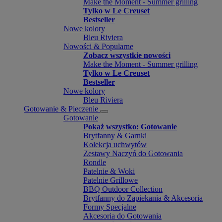
Make the Moment - Summer grilling
Tylko w Le Creuset
Bestseller
Nowe kolory
Bleu Riviera
Nowości & Popularne
Zobacz wszystkie nowości
Make the Moment - Summer grilling
Tylko w Le Creuset
Bestseller
Nowe kolory
Bleu Riviera
Gotowanie & Pieczenie
Gotowanie
Pokaż wszystko: Gotowanie
Brytfanny & Garnki
Kolekcja uchwytów
Zestawy Naczyń do Gotowania
Rondle
Patelnie & Woki
Patelnie Grillowe
BBQ Outdoor Collection
Brytfanny do Zapiekania & Akcesoria
Formy Specjalne
Akcesoria do Gotowania