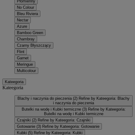
Płomienny
No Colour
Bleu Riviera
Nectar
Azure
Bamboo Green
Chambray
Czarny Błyszczący
Flint
Garnet
Meringue
Multicolour
Kateegoria
Kateegoria
Blachy i naczynia do pieczenia
(2)
Refine by Kateegoria: Blachy
i naczynia do pieczenia
Butelki na wodę i Kubki termiczne
(3)
Refine by Kateegoria:
Butelki na wodę i Kubki termiczne
Czajniki
(2)
Refine by Kateegoria: Czajniki
Gotowanie
(3)
Refine by Kateegoria: Gotowanie
Kubki
(5)
Refine by Kateegoria: Kubki