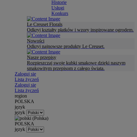
Historie
Usługi
Konkurs
Le Creuset Florals
Odkryj kształty płatków i wzory inspirowane ogrodem.
Nowości
Odkryj najnowsze produkty Le Creuset.
Nasze przepisy
Rozpieszczaj swoje kubki smakowe dzięki naszym
smakowitym przepisom z całego świata.
Zaloguj się
Lista życzeń
Zaloguj się
Lista życzeń
region
POLSKA
język
język
POLSKA
język