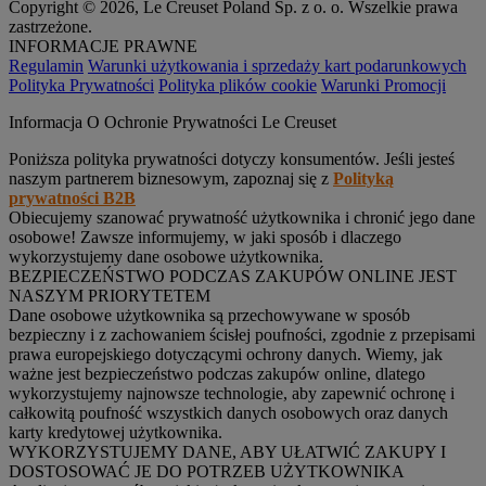
Copyright © 2026, Le Creuset Poland Sp. z o. o. Wszelkie prawa
zastrzeżone.
INFORMACJE PRAWNE
Regulamin
Warunki użytkowania i sprzedaży kart podarunkowych
Polityka Prywatności
Polityka plików cookie
Warunki Promocji
Informacja O Ochronie Prywatności Le Creuset
Poniższa polityka prywatności dotyczy konsumentów. Jeśli jesteś
naszym partnerem biznesowym, zapoznaj się z
Polityką
prywatności B2B
Obiecujemy szanować prywatność użytkownika i chronić jego dane
osobowe! Zawsze informujemy, w jaki sposób i dlaczego
wykorzystujemy dane osobowe użytkownika.
BEZPIECZEŃSTWO PODCZAS ZAKUPÓW ONLINE JEST
NASZYM PRIORYTETEM
Dane osobowe użytkownika są przechowywane w sposób
bezpieczny i z zachowaniem ścisłej poufności, zgodnie z przepisami
prawa europejskiego dotyczącymi ochrony danych. Wiemy, jak
ważne jest bezpieczeństwo podczas zakupów online, dlatego
wykorzystujemy najnowsze technologie, aby zapewnić ochronę i
całkowitą poufność wszystkich danych osobowych oraz danych
karty kredytowej użytkownika.
WYKORZYSTUJEMY DANE, ABY UŁATWIĆ ZAKUPY I
DOSTOSOWAĆ JE DO POTRZEB UŻYTKOWNIKA