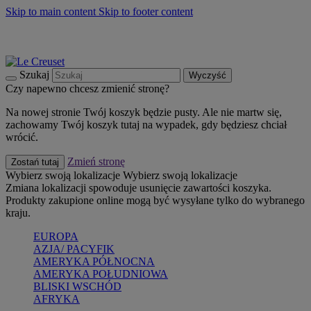
Skip to main content
Skip to footer content
Summer must-haves
Kup Teraz
Bezpłatna dostawa naczyń
Dostawa w ciągu 2-3 dni roboczych
Szukaj
Wyczyść
Czy napewno chcesz zmienić stronę?
Na nowej stronie Twój koszyk będzie pusty. Ale nie martw się,
zachowamy Twój koszyk tutaj na wypadek, gdy będziesz chciał
wrócić.
Zmień stronę
Zostań tutaj
Wybierz swoją lokalizacje
Wybierz swoją lokalizacje
Zmiana lokalizacji spowoduje usunięcie zawartości koszyka.
Produkty zakupione online mogą być wysyłane tylko do wybranego
kraju.
EUROPA
AZJA/ PACYFIK
AMERYKA PÓŁNOCNA
AMERYKA POŁUDNIOWA
BLISKI WSCHÓD
AFRYKA