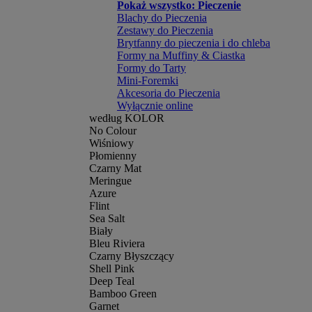
Pokaż wszystko: Pieczenie
Blachy do Pieczenia
Zestawy do Pieczenia
Brytfanny do pieczenia i do chleba
Formy na Muffiny & Ciastka
Formy do Tarty
Mini-Foremki
Akcesoria do Pieczenia
Wyłącznie online
według KOLOR
No Colour
Wiśniowy
Płomienny
Czarny Mat
Meringue
Azure
Flint
Sea Salt
Biały
Bleu Riviera
Czarny Błyszczący
Shell Pink
Deep Teal
Bamboo Green
Garnet