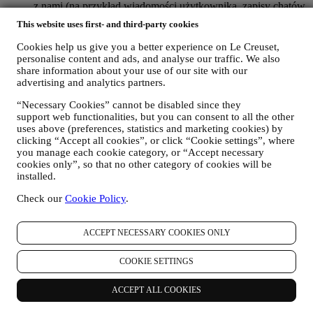
z nami (na przykład wiadomości użytkownika, zapisy chatów,
posty w mediach społecznościowych, wiadomości e-mail albo
This website uses first- and third-party cookies
rozmowy telefoniczne).
Cookies help us give you a better experience on Le Creuset,
Dane osobowe użytkownika gromadzone podczas korzystania z
personalise content and ads, and analyse our traffic. We also
Witryny internetowej albo podawane przez niego w inny sposób
share information about your use of our site with our
informacje umożliwiające ustalenie tożsamości są również
advertising and analytics partners.
chronione i użytkownikowi przysługują prawa do ochrony
prywatności wyjaśnione w poniższym paragrafie h).
“Necessary Cookies” cannot be disabled since they
support web functionalities, but you can consent to all the other
2. KTO GROMADZI DANE UŻYTKOWNIKA?
uses above (preferences, statistics and marketing cookies) by
Administratorem danych osobowych w odniesieniu do usług e-
clicking “Accept all cookies”, or click “Cookie settings”, where
commerce oferowanych za pośrednictwem Witryny internetowej jest
you manage each cookie category, or “Accept necessary
Le Creuset Poland Sp. z o.o. z siedzibą pod adresem ul.
cookies only”, so that no other category of cookies will be
Marszałkowska 126/134, 00-008 Warszawa.
installed.
Jeżeli użytkownik zdecyduje się otrzymywać od nas materiały
marketingowe, stanie się częścią bazy danych klientów grupy Le
Check our
Cookie Policy
.
Creuset, którą zarządza spółka Le Creuset Group AG działającą w
charakterze administratora z siedzibą pod adresem Neuhofstrasse 4 ,
Baar, Zug, 6340 Szwajcaria (która wyznaczyła jako przedstawiciela
ACCEPT NECESSARY COOKIES ONLY
w UE Le Creuset SL, numer VAT B62153630, z siedzibą w Paseo
de Gracia 9, 2º, 08007 Barcelona, Hiszpania), w oparciu o umowę o
COOKIE SETTINGS
współadministrowaniu, która zasadniczo zapewnia (a) Le Creuset
Group AG odpowiedzialną za ogólną strategię marketingową i
ACCEPT ALL COOKIES
spersonalizowaną obsługę klienta; (b) lokalne podmioty Le Creuset
korzystające ze wspomnianej strategii i wdrażające ją, a także