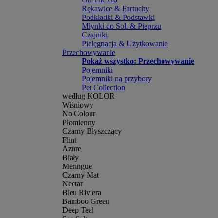
Rękawice & Fartuchy
Podkładki & Podstawki
Młynki do Soli & Pieprzu
Czajniki
Pielęgnacja & Użytkowanie
Przechowywanie
Pokaż wszystko: Przechowywanie
Pojemniki
Pojemniki na przybory
Pet Collection
według KOLOR
Wiśniowy
No Colour
Płomienny
Czarny Błyszczący
Flint
Azure
Biały
Meringue
Czarny Mat
Nectar
Bleu Riviera
Bamboo Green
Deep Teal