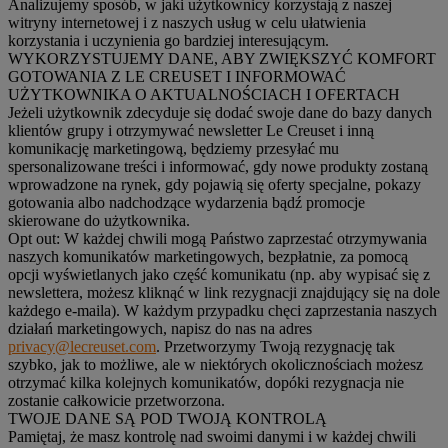
Analizujemy sposób, w jaki użytkownicy korzystają z naszej
witryny internetowej i z naszych usług w celu ułatwienia
korzystania i uczynienia go bardziej interesującym.
WYKORZYSTUJEMY DANE, ABY ZWIĘKSZYĆ KOMFORT
GOTOWANIA Z LE CREUSET I INFORMOWAĆ
UŻYTKOWNIKA O AKTUALNOŚCIACH I OFERTACH
Jeżeli użytkownik zdecyduje się dodać swoje dane do bazy danych
klientów grupy i otrzymywać newsletter Le Creuset i inną
komunikację marketingową, będziemy przesyłać mu
spersonalizowane treści i informować, gdy nowe produkty zostaną
wprowadzone na rynek, gdy pojawią się oferty specjalne, pokazy
gotowania albo nadchodzące wydarzenia bądź promocje
skierowane do użytkownika.
Opt out:
W każdej chwili mogą Państwo zaprzestać otrzymywania
naszych komunikatów marketingowych, bezpłatnie, za pomocą
opcji wyświetlanych jako część komunikatu (np. aby wypisać się z
newslettera, możesz kliknąć w link rezygnacji znajdujący się na dole
każdego e-maila). W każdym przypadku chęci zaprzestania naszych
działań marketingowych, napisz do nas na adres
privacy@lecreuset.com
. Przetworzymy Twoją rezygnację tak
szybko, jak to możliwe, ale w niektórych okolicznościach możesz
otrzymać kilka kolejnych komunikatów, dopóki rezygnacja nie
zostanie całkowicie przetworzona.
TWOJE DANE SĄ POD TWOJĄ KONTROLĄ
Pamiętaj, że masz kontrolę nad swoimi danymi i w każdej chwili