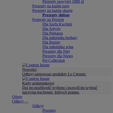
Prezenty powyżej 1000 zł
Prezenty na każdą porę
Prezenty na każdą okazję
Prezenty ślubne
Pomysły na Prezent
Dla Szefa Kuchnii
Dla Artysty
Dla Piekarza
Dla miłośnika herbaty
Dla Baristy
Dla miłośnika wina
Prezenty dla Niej
Prezenty dla Niego
Pet Collection
Nowości
Odkryj najnowsze produkty Le Creuset.
Karty podarunkowe
Daj im możliwość wyboru i pozwól im wybrać
naczynia kuchenne, których pragną.
Oferty
Odkryj
Odkryj
Przepisy