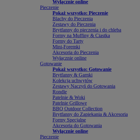
Wyłącznie online
Pieczenie
Pokaż wszystko: Pieczenie
Blachy do Pieczenia
Zestawy do Pieczenia
Brytfanny do pieczenia i do chleba
Formy na Muffiny & Ciastka
Formy do Tarty
Mini-Foremki
Akcesoria do Pieczenia
Wyłącznie online
Gotowanie
Pokaż wszystko: Gotowanie
Brytfanny & Garnki
Kolekcja uchwytów
Zestawy Naczyń do Gotowania
Rondle
Patelnie & Woki
Patelnie Grillowe
BBQ Outdoor Collection
Brytfanny do Zapiekania & Akcesoria
Formy Specjalne
Akcesoria do Gotowania
Wyłącznie online
Pieczenie