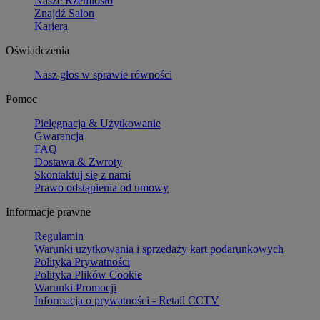
Nasze Rzemiosło
Znajdź Salon
Kariera
Oświadczenia
Nasz głos w sprawie równości
Pomoc
Pielęgnacja & Użytkowanie
Gwarancja
FAQ
Dostawa & Zwroty
Skontaktuj się z nami
Prawo odstąpienia od umowy
Informacje prawne
Regulamin
Warunki użytkowania i sprzedaży kart podarunkowych
Polityka Prywatności
Polityka Plików Cookie
Warunki Promocji
Informacja o prywatności - Retail CCTV