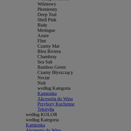
Wiśniowy
Płomienny
Deep Teal
Shell Pink
Biały
Meringue
Azure
Flint
Czarny Mat
Bleu Riviera
Chambray
Sea Salt
Bamboo Green
Czarny Błyszczący
Nectar
Nuit
według Kategoria
Kamionka
Akcesoria do Wina
Przybory Kuchenne
Tekstylia
według KOLOR
według Kategoria
Kamionka
Akcesoria do Wina