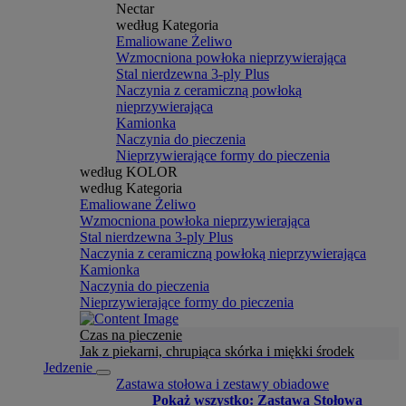
Nectar
według Kategoria
Emaliowane Żeliwo
Wzmocniona powłoka nieprzywierająca
Stal nierdzewna 3-ply Plus
Naczynia z ceramiczną powłoką
nieprzywierająca
Kamionka
Naczynia do pieczenia
Nieprzywierające formy do pieczenia
według KOLOR
według Kategoria
Emaliowane Żeliwo
Wzmocniona powłoka nieprzywierająca
Stal nierdzewna 3-ply Plus
Naczynia z ceramiczną powłoką nieprzywierająca
Kamionka
Naczynia do pieczenia
Nieprzywierające formy do pieczenia
Czas na pieczenie
Jak z piekarni, chrupiąca skórka i miękki środek
Jedzenie
Zastawa stołowa i zestawy obiadowe
Pokaż wszystko: Zastawa Stołowa