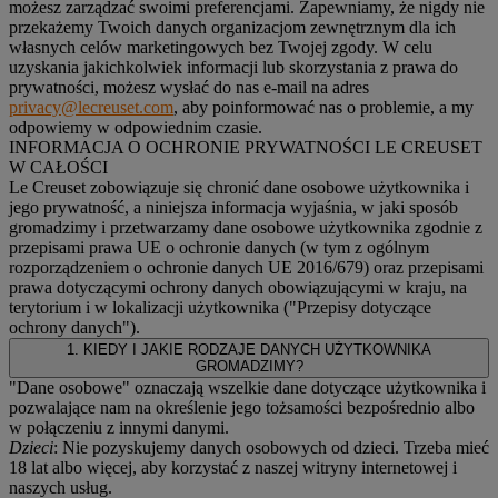
możesz zarządzać swoimi preferencjami. Zapewniamy, że nigdy nie
przekażemy Twoich danych organizacjom zewnętrznym dla ich
własnych celów marketingowych bez Twojej zgody. W celu
uzyskania jakichkolwiek informacji lub skorzystania z prawa do
prywatności, możesz wysłać do nas e-mail na adres
privacy@lecreuset.com
, aby poinformować nas o problemie, a my
odpowiemy w odpowiednim czasie.
INFORMACJA O OCHRONIE PRYWATNOŚCI LE CREUSET
W CAŁOŚCI
Le Creuset zobowiązuje się chronić dane osobowe użytkownika i
jego prywatność, a niniejsza informacja wyjaśnia, w jaki sposób
gromadzimy i przetwarzamy dane osobowe użytkownika zgodnie z
przepisami prawa UE o ochronie danych (w tym z ogólnym
rozporządzeniem o ochronie danych UE 2016/679) oraz przepisami
prawa dotyczącymi ochrony danych obowiązującymi w kraju, na
terytorium i w lokalizacji użytkownika ("
Przepisy dotyczące
ochrony danych
").
1. KIEDY I JAKIE RODZAJE DANYCH UŻYTKOWNIKA
GROMADZIMY?
"Dane osobowe" oznaczają wszelkie dane dotyczące użytkownika i
pozwalające nam na określenie jego tożsamości bezpośrednio albo
w połączeniu z innymi danymi.
Dzieci
: Nie pozyskujemy danych osobowych od dzieci. Trzeba mieć
18 lat albo więcej, aby korzystać z naszej witryny internetowej i
naszych usług.