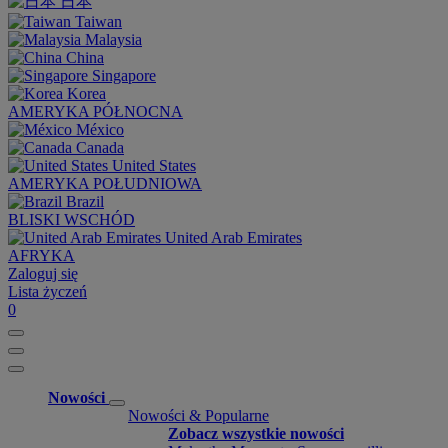
日本
Taiwan
Malaysia
China
Singapore
Korea
AMERYKA PÓŁNOCNA
México
Canada
United States
AMERYKA POŁUDNIOWA
Brazil
BLISKI WSCHÓD
United Arab Emirates
AFRYKA
Zaloguj się
Lista życzeń
0
Nowości
Nowości & Popularne
Zobacz wszystkie nowości