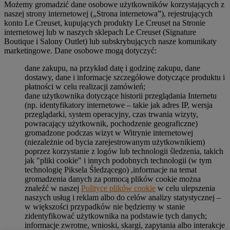
Możemy gromadzić dane osobowe użytkowników korzystających z
naszej strony internetowej („Strona internetowa”), rejestrujących
konto Le Creuset, kupujących produkty Le Creuset na Stronie
internetowej lub w naszych sklepach Le Creuset (Signature
Boutique i Salony Outlet) lub subskrybujących nasze komunikaty
marketingowe. Dane osobowe mogą dotyczyć:
dane zakupu, na przykład datę i godzinę zakupu, dane
dostawy, dane i informacje szczegółowe dotyczące produktu i
płatności w celu realizacji zamówień;
dane użytkownika dotyczące historii przeglądania Internetu
(np. identyfikatory internetowe – takie jak adres IP, wersja
przeglądarki, system operacyjny, czas trwania wizyty,
powracający użytkownik, pochodzenie geograficzne)
gromadzone podczas wizyt w Witrynie internetowej
(niezależnie od bycia zarejestrowanym użytkownikiem)
poprzez korzystanie z logów lub technologii śledzenia, takich
jak "pliki cookie" i innych podobnych technologii (w tym
technologię Piksela Śledzącego) ,informacje na temat
gromadzenia danych za pomocą plików cookie można
znaleźć w naszej
Polityce plików cookie
w celu ulepszenia
naszych usług i reklam albo do celów analizy statystycznej –
w większości przypadków nie będziemy w stanie
zidentyfikować użytkownika na podstawie tych danych;
informacje zwrotne, wnioski, skargi, zapytania albo interakcje