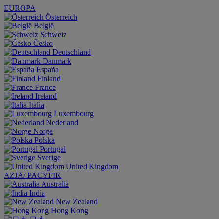
EUROPA
Österreich
België
Schweiz
Česko
Deutschland
Danmark
España
Finland
France
Ireland
Italia
Luxembourg
Nederland
Norge
Polska
Portugal
Sverige
United Kingdom
AZJA/ PACYFIK
Australia
India
New Zealand
Hong Kong