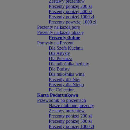
Zestawy prezentów
Prezenty poniżej 200 zł
Prezenty poniżej 500 zł
Prezenty poniżej 1000 zł
Prezenty powyżej 1000 zł
Prezenty na każdą porę
Prezenty na każdą okazję
Prezenty ślubne
Pomysły na Prezent
Dla Szefa Kuchnii
Dla Artysty
Dla Piekarza
Dla miłośnika herbaty
Dla Baristy
Dla miłośnika wina
Prezenty dla Niej
Prezenty dla Niego
Pet Collection
Karta Podarunkowa
Przewodnik po prezentach
Nasze ulubione prezenty
Zestawy prezentów
Prezenty poniżej 200 zł
Prezenty poniżej 500 zł
Prezenty poniżej 1000 zł