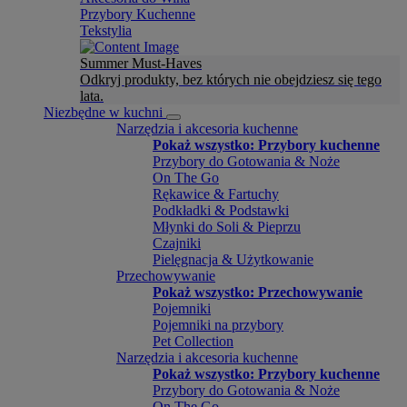
Przybory Kuchenne
Tekstylia
Summer Must-Haves
Odkryj produkty, bez których nie obejdziesz się tego
lata.
Niezbędne w kuchni
Narzędzia i akcesoria kuchenne
Pokaż wszystko: Przybory kuchenne
Przybory do Gotowania & Noże
On The Go
Rękawice & Fartuchy
Podkładki & Podstawki
Młynki do Soli & Pieprzu
Czajniki
Pielęgnacja & Użytkowanie
Przechowywanie
Pokaż wszystko: Przechowywanie
Pojemniki
Pojemniki na przybory
Pet Collection
Narzędzia i akcesoria kuchenne
Pokaż wszystko: Przybory kuchenne
Przybory do Gotowania & Noże
On The Go