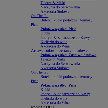
Talerze & Miski
Naczynia do Serwowania
Akcesoria Stołowe
On The Go
Butelki, kubki podróżne i termosy
Picie
Pokaż wszystko: Picie
Kubki
Imbryki & Zaparzacze do Kawy
Kieliszki do wina
Akcesoria do Wina
Zastawa stołowa i zestawy obiadowe
Pokaż wszystko: Zastawa Stołowa
Talerze & Miski
Naczynia do Serwowania
Akcesoria Stołowe
On The Go
Butelki, kubki podróżne i termosy
Picie
Pokaż wszystko: Picie
Kubki
Imbryki & Zaparzacze do Kawy
Kieliszki do wina
Akcesoria do Wina
według KOLOR