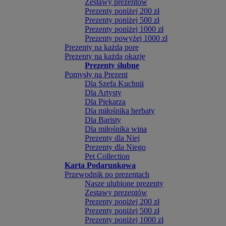
Zestawy prezentów
Prezenty poniżej 200 zł
Prezenty poniżej 500 zł
Prezenty poniżej 1000 zł
Prezenty powyżej 1000 zł
Prezenty na każdą porę
Prezenty na każdą okazję
Prezenty ślubne
Pomysły na Prezent
Dla Szefa Kuchnii
Dla Artysty
Dla Piekarza
Dla miłośnika herbaty
Dla Baristy
Dla miłośnika wina
Prezenty dla Niej
Prezenty dla Niego
Pet Collection
Karta Podarunkowa
Przewodnik po prezentach
Nasze ulubione prezenty
Zestawy prezentów
Prezenty poniżej 200 zł
Prezenty poniżej 500 zł
Prezenty poniżej 1000 zł