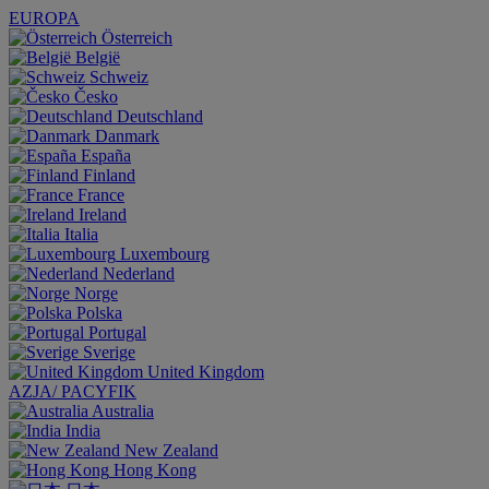
EUROPA
Österreich
België
Schweiz
Česko
Deutschland
Danmark
España
Finland
France
Ireland
Italia
Luxembourg
Nederland
Norge
Polska
Portugal
Sverige
United Kingdom
AZJA/ PACYFIK
Australia
India
New Zealand
Hong Kong