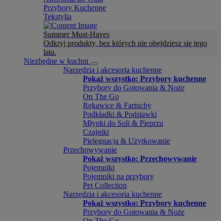
Przybory Kuchenne
Tekstylia
Summer Must-Haves
Odkryj produkty, bez których nie obejdziesz się tego
lata.
Niezbędne w kuchni
Narzędzia i akcesoria kuchenne
Pokaż wszystko: Przybory kuchenne
Przybory do Gotowania & Noże
On The Go
Rękawice & Fartuchy
Podkładki & Podstawki
Młynki do Soli & Pieprzu
Czajniki
Pielęgnacja & Użytkowanie
Przechowywanie
Pokaż wszystko: Przechowywanie
Pojemniki
Pojemniki na przybory
Pet Collection
Narzędzia i akcesoria kuchenne
Pokaż wszystko: Przybory kuchenne
Przybory do Gotowania & Noże
On The Go