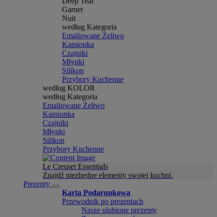
Deep Teal
Garnet
Nuit
według Kategoria
Emaliowane Żeliwo
Kamionka
Czajniki
Młynki
Silikon
Przybory Kuchenne
według KOLOR
według Kategoria
Emaliowane Żeliwo
Kamionka
Czajniki
Młynki
Silikon
Przybory Kuchenne
Le Creuset Essentials
Znajdź niezbędne elementy swojej kuchni.
Prezenty
Karta Podarunkowa
Przewodnik po prezentach
Nasze ulubione prezenty