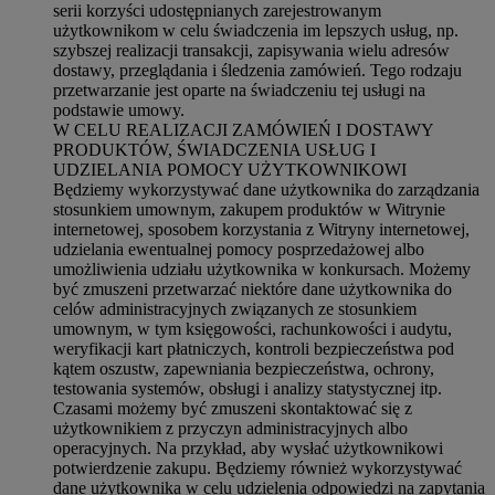
serii korzyści udostępnianych zarejestrowanym
użytkownikom w celu świadczenia im lepszych usług, np.
szybszej realizacji transakcji, zapisywania wielu adresów
dostawy, przeglądania i śledzenia zamówień. Tego rodzaju
przetwarzanie jest oparte na świadczeniu tej usługi na
podstawie umowy.
W CELU REALIZACJI ZAMÓWIEŃ I DOSTAWY
PRODUKTÓW, ŚWIADCZENIA USŁUG I
UDZIELANIA POMOCY UŻYTKOWNIKOWI
Będziemy wykorzystywać dane użytkownika do zarządzania
stosunkiem umownym, zakupem produktów w Witrynie
internetowej, sposobem korzystania z Witryny internetowej,
udzielania ewentualnej pomocy posprzedażowej albo
umożliwienia udziału użytkownika w konkursach. Możemy
być zmuszeni przetwarzać niektóre dane użytkownika do
celów administracyjnych związanych ze stosunkiem
umownym, w tym księgowości, rachunkowości i audytu,
weryfikacji kart płatniczych, kontroli bezpieczeństwa pod
kątem oszustw, zapewniania bezpieczeństwa, ochrony,
testowania systemów, obsługi i analizy statystycznej itp.
Czasami możemy być zmuszeni skontaktować się z
użytkownikiem z przyczyn administracyjnych albo
operacyjnych. Na przykład, aby wysłać użytkownikowi
potwierdzenie zakupu. Będziemy również wykorzystywać
dane użytkownika w celu udzielenia odpowiedzi na zapytania