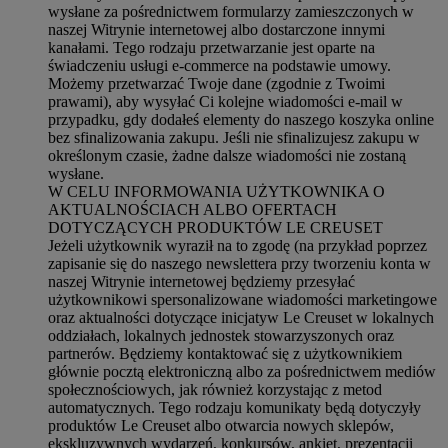
wysłane za pośrednictwem formularzy zamieszczonych w
naszej Witrynie internetowej albo dostarczone innymi
kanałami. Tego rodzaju przetwarzanie jest oparte na
świadczeniu usługi e-commerce na podstawie umowy.
Możemy przetwarzać Twoje dane (zgodnie z Twoimi
prawami), aby wysyłać Ci kolejne wiadomości e-mail w
przypadku, gdy dodałeś elementy do naszego koszyka online
bez sfinalizowania zakupu. Jeśli nie sfinalizujesz zakupu w
określonym czasie, żadne dalsze wiadomości nie zostaną
wysłane.
W CELU INFORMOWANIA UŻYTKOWNIKA O
AKTUALNOŚCIACH ALBO OFERTACH
DOTYCZĄCYCH PRODUKTÓW LE CREUSET
Jeżeli użytkownik wyraził na to zgodę (na przykład poprzez
zapisanie się do naszego newslettera przy tworzeniu konta w
naszej Witrynie internetowej będziemy przesyłać
użytkownikowi spersonalizowane wiadomości marketingowe
oraz aktualności dotyczące inicjatyw Le Creuset w lokalnych
oddziałach, lokalnych jednostek stowarzyszonych oraz
partnerów. Będziemy kontaktować się z użytkownikiem
głównie pocztą elektroniczną albo za pośrednictwem mediów
społecznościowych, jak również korzystając z metod
automatycznych. Tego rodzaju komunikaty będą dotyczyły
produktów Le Creuset albo otwarcia nowych sklepów,
ekskluzywnych wydarzeń, konkursów, ankiet, prezentacji