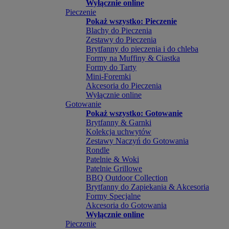
Wyłącznie online
Pieczenie
Pokaż wszystko: Pieczenie
Blachy do Pieczenia
Zestawy do Pieczenia
Brytfanny do pieczenia i do chleba
Formy na Muffiny & Ciastka
Formy do Tarty
Mini-Foremki
Akcesoria do Pieczenia
Wyłącznie online
Gotowanie
Pokaż wszystko: Gotowanie
Brytfanny & Garnki
Kolekcja uchwytów
Zestawy Naczyń do Gotowania
Rondle
Patelnie & Woki
Patelnie Grillowe
BBQ Outdoor Collection
Brytfanny do Zapiekania & Akcesoria
Formy Specjalne
Akcesoria do Gotowania
Wyłącznie online
Pieczenie