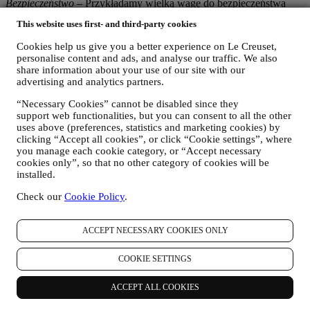
Bezpieczeństwo
– Przykładamy wielką wagę do bezpieczeństwa
danych naszych użytkowników. Le Creuset podejmie stosowne
This website uses first- and third-party cookies
kroki, aby zapewnić, że dane użytkownika są przechowywane w
sposób bezpieczny, wykorzystywane wyłącznie do celów
Cookies help us give you a better experience on Le Creuset,
wskazanych w niniejszej informacji o ochronie prywatności (a nie w
personalise content and ads, and analyse our traffic. We also
innych celach) oraz można uzyskiwać do nich dostęp albo usuwać
share information about your use of our site with our
je na żądanie. Stosujemy organizacyjne, techniczne i
advertising and analytics partners.
administracyjne środki bezpieczeństwa, aby lepiej chronić dane
osobowe użytkownika przed utratą, niewłaściwym wykorzystaniem
“Necessary Cookies” cannot be disabled since they
i zmianą. Chociaż nie możemy zagwarantować, że nigdy nie dojdzie
support web functionalities, but you can consent to all the other
do tego rodzaju zdarzeń, dokładamy wszelkich starań, aby im
uses above (preferences, statistics and marketing cookies) by
clicking “Accept all cookies”, or click “Cookie settings”, where
zapobiec.
you manage each cookie category, or “Accept necessary
Gdzie
– Aby świadczyć na rzecz użytkownika usługi opisane
cookies only”, so that no other category of cookies will be
powyżej, jego dane osobowe mogą być przetwarzane albo
installed.
przechowywane zarówno w kraju jego zamieszkania, jak i poza
nim, a także w granicach i poza granicami Europejskiego Obszaru
Check our
Cookie Policy
.
Gospodarczego (EOG). Biorąc pod uwagę globalny charakter
programów Le Creuset, niektóre jednostki stowarzyszone i
partnerzy Le Creuset, działający w charakterze podmiotów
ACCEPT NECESSARY COOKIES ONLY
przetwarzających, mogą uzyskiwać dostęp do danych osobowych
użytkownika i mają siedzibę w krajach innych niż kraj zamieszkania
COOKIE SETTINGS
użytkownika albo w krajach spoza EOG. Każdorazowo dane
użytkownika mogą być przekazywane wyłącznie do krajów spoza
ACCEPT ALL COOKIES
EOG oferujących odpowiedni poziom ochrony w uznaniu
europejskiego prawa (jak na przykład Szwajcaria, gdzie Le Creuset