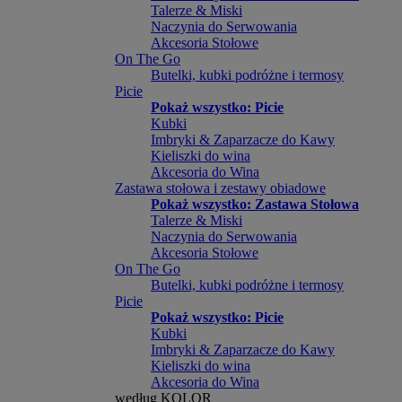
Talerze & Miski
Naczynia do Serwowania
Akcesoria Stołowe
On The Go
Butelki, kubki podróżne i termosy
Picie
Pokaż wszystko: Picie
Kubki
Imbryki & Zaparzacze do Kawy
Kieliszki do wina
Akcesoria do Wina
Zastawa stołowa i zestawy obiadowe
Pokaż wszystko: Zastawa Stołowa
Talerze & Miski
Naczynia do Serwowania
Akcesoria Stołowe
On The Go
Butelki, kubki podróżne i termosy
Picie
Pokaż wszystko: Picie
Kubki
Imbryki & Zaparzacze do Kawy
Kieliszki do wina
Akcesoria do Wina
według KOLOR