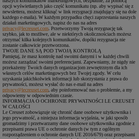
naszych komunikatów marketingowych, bezpłatnie, za pomocą
opcji wyświetlanych jako część komunikatu (np. aby wypisać się z
newslettera, możesz kliknąć w link rezygnacji znajdujący się na dole
każdego e-maila). W każdym przypadku chęci zaprzestania naszych
działań marketingowych, napisz do nas na adres
privacy@lecreuset.com
. Przetworzymy Twoją rezygnację tak
szybko, jak to możliwe, ale w niektórych okolicznościach możesz
otrzymać kilka kolejnych komunikatów, dopóki rezygnacja nie
zostanie całkowicie przetworzona.
TWOJE DANE SĄ POD TWOJĄ KONTROLĄ
Pamiętaj, że masz kontrolę nad swoimi danymi i w każdej chwili
możesz zarządzać swoimi preferencjami. Zapewniamy, że nigdy nie
przekażemy Twoich danych organizacjom zewnętrznym dla ich
własnych celów marketingowych bez Twojej zgody. W celu
uzyskania jakichkolwiek informacji lub skorzystania z prawa do
prywatności, możesz wysłać do nas e-mail na adres
privacy@lecreuset.com
, aby poinformować nas o problemie, a my
odpowiemy w odpowiednim czasie.
INFORMACJA O OCHRONIE PRYWATNOŚCI LE CREUSET
W CAŁOŚCI
Le Creuset zobowiązuje się chronić dane osobowe użytkownika i
jego prywatność, a niniejsza informacja wyjaśnia, w jaki sposób
gromadzimy i przetwarzamy dane osobowe użytkownika zgodnie z
przepisami prawa UE o ochronie danych (w tym z ogólnym
rozporządzeniem o ochronie danych UE 2016/679) oraz przepisami