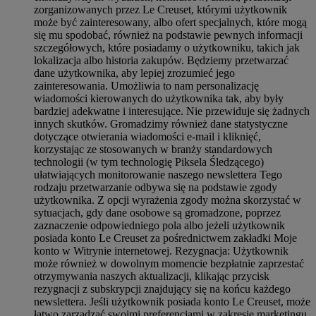
zorganizowanych przez Le Creuset, którymi użytkownik
może być zainteresowany, albo ofert specjalnych, które mogą
się mu spodobać, również na podstawie pewnych informacji
szczegółowych, które posiadamy o użytkowniku, takich jak
lokalizacja albo historia zakupów. Będziemy przetwarzać
dane użytkownika, aby lepiej zrozumieć jego
zainteresowania. Umożliwia to nam personalizację
wiadomości kierowanych do użytkownika tak, aby były
bardziej adekwatne i interesujące. Nie przewiduje się żadnych
innych skutków. Gromadzimy również dane statystyczne
dotyczące otwierania wiadomości e-mail i kliknięć,
korzystając ze stosowanych w branży standardowych
technologii (w tym technologię Piksela Śledzącego)
ułatwiających monitorowanie naszego newslettera Tego
rodzaju przetwarzanie odbywa się na podstawie zgody
użytkownika. Z opcji wyrażenia zgody można skorzystać w
sytuacjach, gdy dane osobowe są gromadzone, poprzez
zaznaczenie odpowiedniego pola albo jeżeli użytkownik
posiada konto Le Creuset za pośrednictwem zakładki Moje
konto w Witrynie internetowej. Rezygnacja: Użytkownik
może również w dowolnym momencie bezpłatnie zaprzestać
otrzymywania naszych aktualizacji, klikając przycisk
rezygnacji z subskrypcji znajdujący się na końcu każdego
newslettera. Jeśli użytkownik posiada konto Le Creuset, może
łatwo zarządzać swoimi preferencjami w zakresie marketingu.