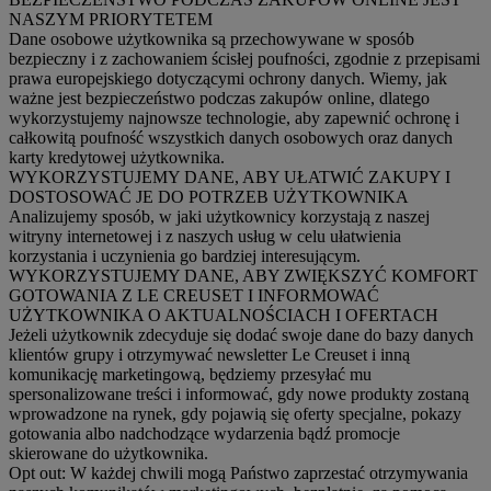
NASZYM PRIORYTETEM
Dane osobowe użytkownika są przechowywane w sposób
bezpieczny i z zachowaniem ścisłej poufności, zgodnie z przepisami
prawa europejskiego dotyczącymi ochrony danych. Wiemy, jak
ważne jest bezpieczeństwo podczas zakupów online, dlatego
wykorzystujemy najnowsze technologie, aby zapewnić ochronę i
całkowitą poufność wszystkich danych osobowych oraz danych
karty kredytowej użytkownika.
WYKORZYSTUJEMY DANE, ABY UŁATWIĆ ZAKUPY I
DOSTOSOWAĆ JE DO POTRZEB UŻYTKOWNIKA
Analizujemy sposób, w jaki użytkownicy korzystają z naszej
witryny internetowej i z naszych usług w celu ułatwienia
korzystania i uczynienia go bardziej interesującym.
WYKORZYSTUJEMY DANE, ABY ZWIĘKSZYĆ KOMFORT
GOTOWANIA Z LE CREUSET I INFORMOWAĆ
UŻYTKOWNIKA O AKTUALNOŚCIACH I OFERTACH
Jeżeli użytkownik zdecyduje się dodać swoje dane do bazy danych
klientów grupy i otrzymywać newsletter Le Creuset i inną
komunikację marketingową, będziemy przesyłać mu
spersonalizowane treści i informować, gdy nowe produkty zostaną
wprowadzone na rynek, gdy pojawią się oferty specjalne, pokazy
gotowania albo nadchodzące wydarzenia bądź promocje
skierowane do użytkownika.
Opt out:
W każdej chwili mogą Państwo zaprzestać otrzymywania