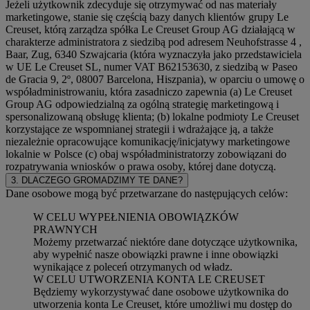
Jeżeli użytkownik zdecyduje się otrzymywać od nas materiały
marketingowe, stanie się częścią bazy danych klientów grupy Le
Creuset, którą zarządza spółka Le Creuset Group AG działającą w
charakterze administratora z siedzibą pod adresem Neuhofstrasse 4 ,
Baar, Zug, 6340 Szwajcaria (która wyznaczyła jako przedstawiciela
w UE Le Creuset SL, numer VAT B62153630, z siedzibą w Paseo
de Gracia 9, 2º, 08007 Barcelona, Hiszpania), w oparciu o umowę o
współadministrowaniu, która zasadniczo zapewnia (a) Le Creuset
Group AG odpowiedzialną za ogólną strategię marketingową i
spersonalizowaną obsługę klienta; (b) lokalne podmioty Le Creuset
korzystające ze wspomnianej strategii i wdrażające ją, a także
niezależnie opracowujące komunikację/inicjatywy marketingowe
lokalnie w Polsce (c) obaj współadministratorzy zobowiązani do
rozpatrywania wniosków o prawa osoby, której dane dotyczą.
3. DLACZEGO GROMADZIMY TE DANE?
Dane osobowe mogą być przetwarzane do następujących celów:
W CELU WYPEŁNIENIA OBOWIĄZKÓW
PRAWNYCH
Możemy przetwarzać niektóre dane dotyczące użytkownika,
aby wypełnić nasze obowiązki prawne i inne obowiązki
wynikające z poleceń otrzymanych od władz.
W CELU UTWORZENIA KONTA LE CREUSET
Będziemy wykorzystywać dane osobowe użytkownika do
utworzenia konta Le Creuset, które umożliwi mu dostęp do