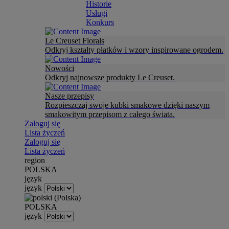
Historie
Usługi
Konkurs
Le Creuset Florals
Odkryj kształty płatków i wzory inspirowane ogrodem.
Nowości
Odkryj najnowsze produkty Le Creuset.
Nasze przepisy
Rozpieszczaj swoje kubki smakowe dzięki naszym
smakowitym przepisom z całego świata.
Zaloguj się
Lista życzeń
Zaloguj się
Lista życzeń
region
POLSKA
język
język
POLSKA
język