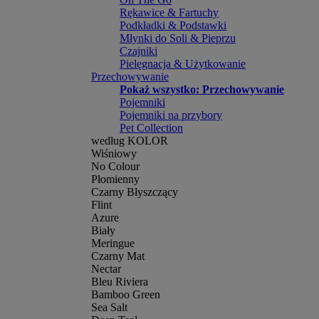
Rękawice & Fartuchy
Podkładki & Podstawki
Młynki do Soli & Pieprzu
Czajniki
Pielęgnacja & Użytkowanie
Przechowywanie
Pokaż wszystko: Przechowywanie
Pojemniki
Pojemniki na przybory
Pet Collection
według KOLOR
Wiśniowy
No Colour
Płomienny
Czarny Błyszczący
Flint
Azure
Biały
Meringue
Czarny Mat
Nectar
Bleu Riviera
Bamboo Green
Sea Salt