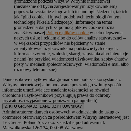
gromadzone podczas wizyt w Witrynie internetowej
(niezależnie od bycia zarejestrowanym użytkownikiem)
poprzez korzystanie z logów lub technologii śledzenia, takich
jak "pliki cookie" i innych podobnych technologii (w tym
technologię Piksela Śledzącego) ,informacje na temat
gromadzenia danych za pomocą plików cookie można
znaleźć w naszej
Polityce plików cookie
w celu ulepszenia
naszych usług i reklam albo do celów analizy statystycznej –
w większości przypadków nie będziemy w stanie
zidentyfikować użytkownika na podstawie tych danych;
informacje zwrotne, wnioski, skargi, zapytania albo interakcje
z nami (na przykład wiadomości użytkownika, zapisy chatów,
posty w mediach społecznościowych, wiadomości e-mail albo
rozmowy telefoniczne).
Dane osobowe użytkownika gromadzone podczas korzystania z
Witryny internetowej albo podawane przez niego w inny sposób
informacje umożliwiające ustalenie tożsamości są również
chronione i użytkownikowi przysługują prawa do ochrony
prywatności wyjaśnione w poniższym paragrafie h).
2. KTO GROMADZI DANE UŻYTKOWNIKA?
Administratorem danych osobowych w odniesieniu do usług e-
commerce oferowanych za pośrednictwem Witryny internetowej jest
Le Creuset Poland Sp. z o.o. z siedzibą pod adresem ul.
Marszałkowska 126/134, 00-008 Warszawa.