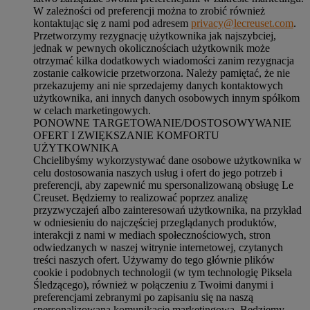
W zależności od preferencji można to zrobić również
kontaktując się z nami pod adresem
privacy@lecreuset.com
.
Przetworzymy rezygnację użytkownika jak najszybciej,
jednak w pewnych okolicznościach użytkownik może
otrzymać kilka dodatkowych wiadomości zanim rezygnacja
zostanie całkowicie przetworzona.
Należy pamiętać, że nie
przekazujemy ani nie sprzedajemy danych kontaktowych
użytkownika, ani innych danych osobowych innym spółkom
w celach marketingowych
.
PONOWNE TARGETOWANIE/DOSTOSOWYWANIE
OFERT I ZWIĘKSZANIE KOMFORTU
UŻYTKOWNIKA
Chcielibyśmy wykorzystywać dane osobowe użytkownika w
celu dostosowania naszych usług i ofert do jego potrzeb i
preferencji, aby zapewnić mu spersonalizowaną obsługę Le
Creuset. Będziemy to realizować poprzez analizę
przyzwyczajeń albo zainteresowań użytkownika, na przykład
w odniesieniu do najczęściej przeglądanych produktów,
interakcji z nami w mediach społecznościowych, stron
odwiedzanych w naszej witrynie internetowej, czytanych
treści naszych ofert. Używamy do tego głównie plików
cookie i podobnych technologii (w tym technologię Piksela
Śledzącego), również w połączeniu z Twoimi danymi i
preferencjami zebranymi po zapisaniu się na naszą
spersonalizowaną komunikację marketingową. Będziemy