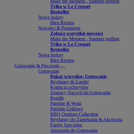
Make the Moment - Summer grilling
Tylko w Le Creuset
Bestseller
Nowe kolory
Bleu Riviera
Nowości & Popularne
Zobacz wszystkie nowości
Make the Moment - Summer grilling
Tylko w Le Creuset
Bestseller
Nowe kolory
Bleu Riviera
Gotowanie & Pieczenie
Gotowanie
Pokaż wszystko: Gotowanie
Brytfanny & Garnki
Kolekcja uchwytów
Zestawy Naczyń do Gotowania
Rondle
Patelnie & Woki
Patelnie Grillowe
BBQ Outdoor Collection
Brytfanny do Zapiekania & Akcesoria
Formy Specjalne
Akcesoria do Gotowania