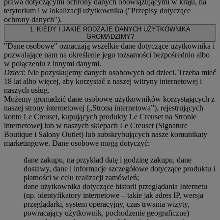
prawa dotyczącymi ochrony danych obowiązującymi w kraju, na
terytorium i w lokalizacji użytkownika ("
Przepisy dotyczące
ochrony danych
").
1. KIEDY I JAKIE RODZAJE DANYCH UŻYTKOWNIKA
GROMADZIMY?
"Dane osobowe" oznaczają wszelkie dane dotyczące użytkownika i
pozwalające nam na określenie jego tożsamości bezpośrednio albo
w połączeniu z innymi danymi.
Dzieci
: Nie pozyskujemy danych osobowych od dzieci. Trzeba mieć
18 lat albo więcej, aby korzystać z naszej witryny internetowej i
naszych usług.
Możemy gromadzić dane osobowe użytkowników korzystających z
naszej strony internetowej („Strona internetowa”), rejestrujących
konto Le Creuset, kupujących produkty Le Creuset na Stronie
internetowej lub w naszych sklepach Le Creuset (Signature
Boutique i Salony Outlet) lub subskrybujących nasze komunikaty
marketingowe. Dane osobowe mogą dotyczyć:
dane zakupu, na przykład datę i godzinę zakupu, dane
dostawy, dane i informacje szczegółowe dotyczące produktu i
płatności w celu realizacji zamówień;
dane użytkownika dotyczące historii przeglądania Internetu
(np. identyfikatory internetowe – takie jak adres IP, wersja
przeglądarki, system operacyjny, czas trwania wizyty,
powracający użytkownik, pochodzenie geograficzne)