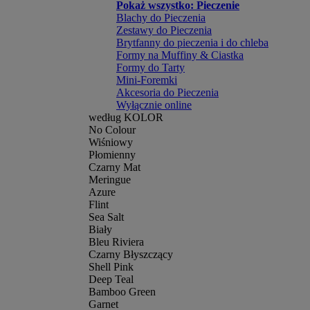
Pokaż wszystko: Pieczenie
Blachy do Pieczenia
Zestawy do Pieczenia
Brytfanny do pieczenia i do chleba
Formy na Muffiny & Ciastka
Formy do Tarty
Mini-Foremki
Akcesoria do Pieczenia
Wyłącznie online
według KOLOR
No Colour
Wiśniowy
Płomienny
Czarny Mat
Meringue
Azure
Flint
Sea Salt
Biały
Bleu Riviera
Czarny Błyszczący
Shell Pink
Deep Teal
Bamboo Green
Garnet