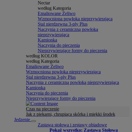
Nectar
według Kategoria
Emaliowane Żeliwo
Wzmocniona powłoka nieprzywierająca
Stal nierdzewna 3-ply Plus
Naczynia z ceramiczną powłoką
nieprzywierająca
Kamionka
Naczynia do pieczenia
Nieprzywierające formy do pieczenia
według KOLOR
według Kategoria
Emaliowane Żeliwo
Wzmocniona powłoka nieprzywierająca
Stal nierdzewna 3-ply Plus
Naczynia z ceramiczną powłoką nieprzywierająca
Kamionka
Naczynia do pieczenia
Nieprzywierające formy do pieczenia
Czas na pieczenie
Jak z piekarni, chrupiąca skórka i miękki środek
Jedzenie
Zastawa stołowa i zestawy obiadowe
Pokaż wszystko: Zastawa Stołowa