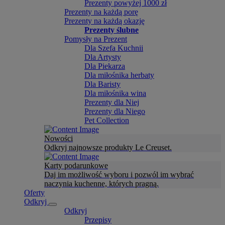
Prezenty powyżej 1000 zł
Prezenty na każdą porę
Prezenty na każdą okazję
Prezenty ślubne
Pomysły na Prezent
Dla Szefa Kuchnii
Dla Artysty
Dla Piekarza
Dla miłośnika herbaty
Dla Baristy
Dla miłośnika wina
Prezenty dla Niej
Prezenty dla Niego
Pet Collection
Nowości
Odkryj najnowsze produkty Le Creuset.
Karty podarunkowe
Daj im możliwość wyboru i pozwól im wybrać
naczynia kuchenne, których pragną.
Oferty
Odkryj
Odkryj
Przepisy