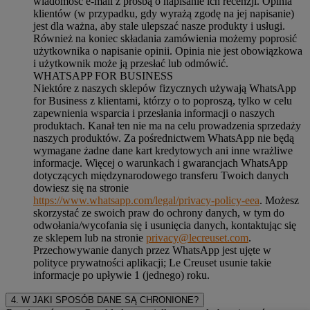
wiadomość e-mail z prośbą o napisanie ich recenzji. Opinia
klientów (w przypadku, gdy wyrażą zgodę na jej napisanie)
jest dla ważna, aby stale ulepszać nasze produkty i usługi.
Również na koniec składania zamówienia możemy poprosić
użytkownika o napisanie opinii. Opinia nie jest obowiązkowa
i użytkownik może ją przesłać lub odmówić.
WHATSAPP FOR BUSINESS
Niektóre z naszych sklepów fizycznych używają WhatsApp
for Business z klientami, którzy o to poproszą, tylko w celu
zapewnienia wsparcia i przesłania informacji o naszych
produktach. Kanał ten nie ma na celu prowadzenia sprzedaży
naszych produktów. Za pośrednictwem WhatsApp nie będą
wymagane żadne dane kart kredytowych ani inne wrażliwe
informacje. Więcej o warunkach i gwarancjach WhatsApp
dotyczących międzynarodowego transferu Twoich danych
dowiesz się na stronie
https://www.whatsapp.com/legal/privacy-policy-eea
. Możesz
skorzystać ze swoich praw do ochrony danych, w tym do
odwołania/wycofania się i usunięcia danych, kontaktując się
ze sklepem lub na stronie
privacy@lecreuset.com
.
Przechowywanie danych przez WhatsApp jest ujęte w
polityce prywatności aplikacji; Le Creuset usunie takie
informacje po upływie 1 (jednego) roku.
4. W JAKI SPOSÓB DANE SĄ CHRONIONE?