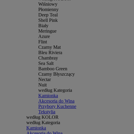
Wiśniowy
Płomienny
Deep Teal
Shell Pink
Biały
Meringue
Azure
Flint
Czarny Mat
Bleu Riviera
Chambray
Sea Salt
Bamboo Green
Czarny Błyszczący
Nectar
Nuit
według Kategoria
Kamionka
Akcesoria do Wina
Przybory Kuchenne
Tekstylia
według KOLOR
według Kategoria
Kamionka
Akcesoria do Wina