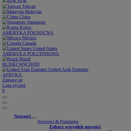
日本
Taiwan
Malaysia
China
Singapore
Korea
AMERYKA PÓŁNOCNA
México
Canada
United States
AMERYKA POŁUDNIOWA
Brazil
BLISKI WSCHÓD
United Arab Emirates
AFRYKA
Zaloguj się
Lista życzeń
0
Nowości
Nowości & Popularne
Zobacz wszystkie nowości