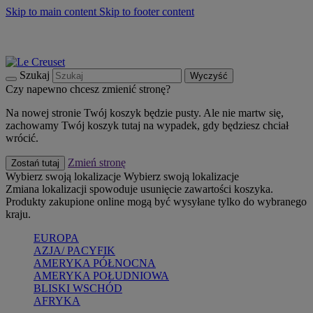
Skip to main content
Skip to footer content
Summer must-haves
Kup Teraz
Bezpłatna dostawa naczyń
Dostawa w ciągu 2-3 dni roboczych
Szukaj
Wyczyść
Czy napewno chcesz zmienić stronę?
Na nowej stronie Twój koszyk będzie pusty. Ale nie martw się,
zachowamy Twój koszyk tutaj na wypadek, gdy będziesz chciał
wrócić.
Zmień stronę
Zostań tutaj
Wybierz swoją lokalizacje
Wybierz swoją lokalizacje
Zmiana lokalizacji spowoduje usunięcie zawartości koszyka.
Produkty zakupione online mogą być wysyłane tylko do wybranego
kraju.
EUROPA
AZJA/ PACYFIK
AMERYKA PÓŁNOCNA
AMERYKA POŁUDNIOWA
BLISKI WSCHÓD
AFRYKA