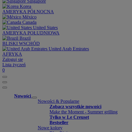
Singapore
Korea
AMERYKA PÓŁNOCNA
México
Canada
United States
AMERYKA POŁUDNIOWA
Brazil
BLISKI WSCHÓD
United Arab Emirates
AFRYKA
Zaloguj się
Lista życzeń
0
Nowości
Nowości & Popularne
Zobacz wszystkie nowości
Make the Moment - Summer grilling
Tylko w Le Creuset
Bestseller
Nowe kolory