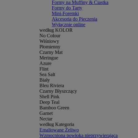
Formy na Muffiny & Ciastka
Formy do Tarty
Mini-Foremki
Akcesoria do Pieczenia
Wyłącznie online
według KOLOR
No Colour
Wiśniowy
Płomienny
Czarny Mat
Meringue
Azure
Flint
Sea Salt
Biały
Bleu Riviera
Czarny Błyszczący
Shell Pink
Deep Teal
Bamboo Green
Garnet
Nectar
według Kategoria
Emaliowane Żeliwo
Wzmocniona powłoka nieprzywierająca