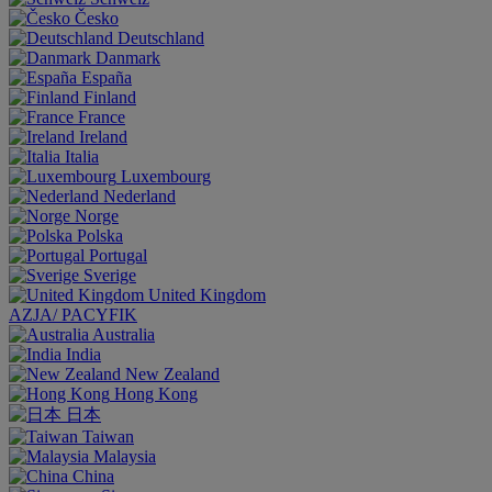
Česko
Deutschland
Danmark
España
Finland
France
Ireland
Italia
Luxembourg
Nederland
Norge
Polska
Portugal
Sverige
United Kingdom
AZJA/ PACYFIK
Australia
India
New Zealand
Hong Kong
日本
Taiwan
Malaysia
China