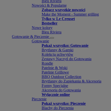
Bleu Riviera
Nowości & Popularne
Zobacz wszystkie nowości
Make the Moment - Summer grilling
Tylko w Le Creuset
Bestseller
Nowe kolory
Bleu Riviera
Gotowanie & Pieczenie
Gotowanie
Pokaż wszystko: Gotowanie
Brytfanny & Garnki
Kolekcja uchwytów
Zestawy Naczyń do Gotowania
Rondle
Patelnie & Woki
Patelnie Grillowe
BBQ Outdoor Collection
Brytfanny do Zapiekania & Akcesoria
Formy Specjalne
Akcesoria do Gotowania
Wyłącznie online
Pieczenie
Pokaż wszystko: Pieczenie
Blachy do Pieczenia