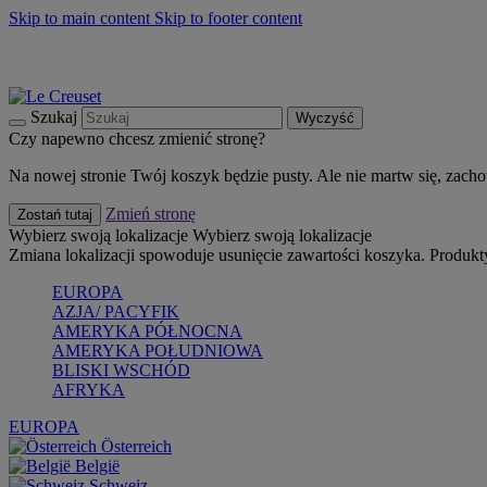
Skip to main content
Skip to footer content
Summer must-haves
Kup Teraz
Bezpłatna dostawa naczyń
Dostawa w ciągu 2-3 dni roboczych
Szukaj
Wyczyść
Czy napewno chcesz zmienić stronę?
Na nowej stronie Twój koszyk będzie pusty. Ale nie martw się, zach
Zmień stronę
Zostań tutaj
Wybierz swoją lokalizacje
Wybierz swoją lokalizacje
Zmiana lokalizacji spowoduje usunięcie zawartości koszyka. Produk
EUROPA
AZJA/ PACYFIK
AMERYKA PÓŁNOCNA
AMERYKA POŁUDNIOWA
BLISKI WSCHÓD
AFRYKA
EUROPA
Österreich
België
Schweiz