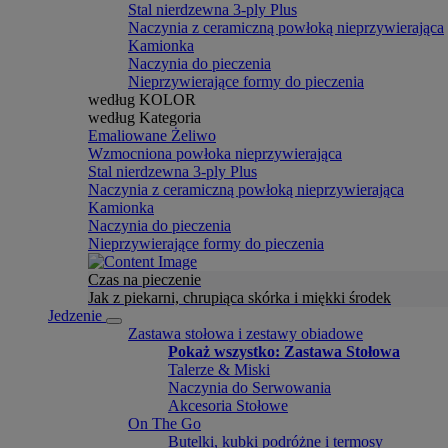
Stal nierdzewna 3-ply Plus
Naczynia z ceramiczną powłoką nieprzywierająca
Kamionka
Naczynia do pieczenia
Nieprzywierające formy do pieczenia
według KOLOR
według Kategoria
Emaliowane Żeliwo
Wzmocniona powłoka nieprzywierająca
Stal nierdzewna 3-ply Plus
Naczynia z ceramiczną powłoką nieprzywierająca
Kamionka
Naczynia do pieczenia
Nieprzywierające formy do pieczenia
Czas na pieczenie
Jak z piekarni, chrupiąca skórka i miękki środek
Jedzenie
Zastawa stołowa i zestawy obiadowe
Pokaż wszystko: Zastawa Stołowa
Talerze & Miski
Naczynia do Serwowania
Akcesoria Stołowe
On The Go
Butelki, kubki podróżne i termosy