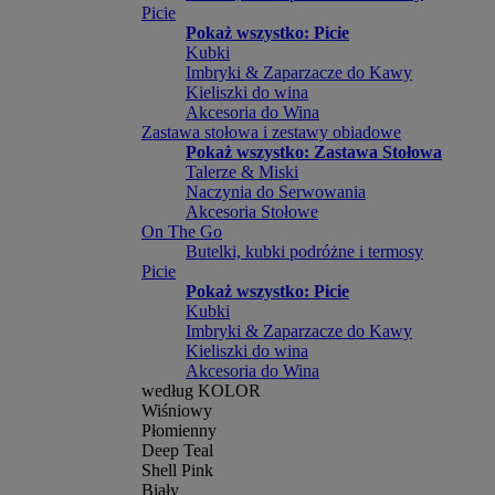
Picie
Pokaż wszystko: Picie
Kubki
Imbryki & Zaparzacze do Kawy
Kieliszki do wina
Akcesoria do Wina
Zastawa stołowa i zestawy obiadowe
Pokaż wszystko: Zastawa Stołowa
Talerze & Miski
Naczynia do Serwowania
Akcesoria Stołowe
On The Go
Butelki, kubki podróżne i termosy
Picie
Pokaż wszystko: Picie
Kubki
Imbryki & Zaparzacze do Kawy
Kieliszki do wina
Akcesoria do Wina
według KOLOR
Wiśniowy
Płomienny
Deep Teal
Shell Pink
Biały