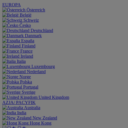
EUROPA
Österreich
België
Schweiz
Česko
Deutschland
Danmark
España
Finland
France
Ireland
Italia
Luxembourg
Nederland
Norge
Polska
Portugal
Sverige
United Kingdom
AZJA/ PACYFIK
Australia
India
New Zealand
Hong Kong