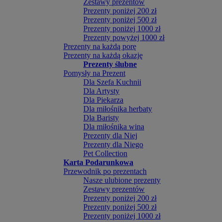
Zestawy prezentów
Prezenty poniżej 200 zł
Prezenty poniżej 500 zł
Prezenty poniżej 1000 zł
Prezenty powyżej 1000 zł
Prezenty na każdą porę
Prezenty na każdą okazję
Prezenty ślubne
Pomysły na Prezent
Dla Szefa Kuchnii
Dla Artysty
Dla Piekarza
Dla miłośnika herbaty
Dla Baristy
Dla miłośnika wina
Prezenty dla Niej
Prezenty dla Niego
Pet Collection
Karta Podarunkowa
Przewodnik po prezentach
Nasze ulubione prezenty
Zestawy prezentów
Prezenty poniżej 200 zł
Prezenty poniżej 500 zł
Prezenty poniżej 1000 zł