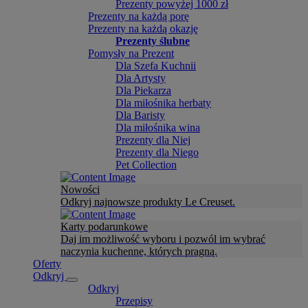
Prezenty powyżej 1000 zł
Prezenty na każdą porę
Prezenty na każdą okazję
Prezenty ślubne
Pomysły na Prezent
Dla Szefa Kuchnii
Dla Artysty
Dla Piekarza
Dla miłośnika herbaty
Dla Baristy
Dla miłośnika wina
Prezenty dla Niej
Prezenty dla Niego
Pet Collection
Nowości
Odkryj najnowsze produkty Le Creuset.
Karty podarunkowe
Daj im możliwość wyboru i pozwól im wybrać
naczynia kuchenne, których pragną.
Oferty
Odkryj
Odkryj
Przepisy