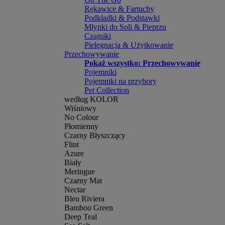
Rękawice & Fartuchy
Podkładki & Podstawki
Młynki do Soli & Pieprzu
Czajniki
Pielęgnacja & Użytkowanie
Przechowywanie
Pokaż wszystko: Przechowywanie
Pojemniki
Pojemniki na przybory
Pet Collection
według KOLOR
Wiśniowy
No Colour
Płomienny
Czarny Błyszczący
Flint
Azure
Biały
Meringue
Czarny Mat
Nectar
Bleu Riviera
Bamboo Green
Deep Teal