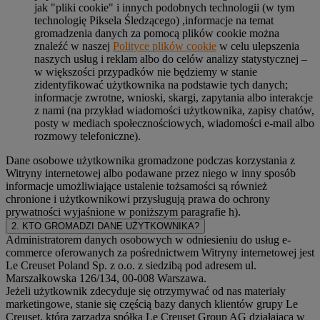
jak "pliki cookie" i innych podobnych technologii (w tym
technologię Piksela Śledzącego) ,informacje na temat
gromadzenia danych za pomocą plików cookie można
znaleźć w naszej
Polityce plików cookie
w celu ulepszenia
naszych usług i reklam albo do celów analizy statystycznej –
w większości przypadków nie będziemy w stanie
zidentyfikować użytkownika na podstawie tych danych;
informacje zwrotne, wnioski, skargi, zapytania albo interakcje
z nami (na przykład wiadomości użytkownika, zapisy chatów,
posty w mediach społecznościowych, wiadomości e-mail albo
rozmowy telefoniczne).
Dane osobowe użytkownika gromadzone podczas korzystania z
Witryny internetowej albo podawane przez niego w inny sposób
informacje umożliwiające ustalenie tożsamości są również
chronione i użytkownikowi przysługują prawa do ochrony
prywatności wyjaśnione w poniższym paragrafie h).
2. KTO GROMADZI DANE UŻYTKOWNIKA?
Administratorem danych osobowych w odniesieniu do usług e-
commerce oferowanych za pośrednictwem Witryny internetowej jest
Le Creuset Poland Sp. z o.o. z siedzibą pod adresem ul.
Marszałkowska 126/134, 00-008 Warszawa.
Jeżeli użytkownik zdecyduje się otrzymywać od nas materiały
marketingowe, stanie się częścią bazy danych klientów grupy Le
Creuset, którą zarządza spółka Le Creuset Group AG działającą w