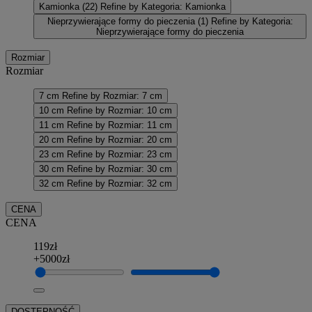
Kamionka
(22)
Refine by Kategoria: Kamionka
Nieprzywierające formy do pieczenia
(1)
Refine by Kategoria:
Nieprzywierające formy do pieczenia
Rozmiar
Rozmiar
7 cm
Refine by Rozmiar: 7 cm
10 cm
Refine by Rozmiar: 10 cm
11 cm
Refine by Rozmiar: 11 cm
20 cm
Refine by Rozmiar: 20 cm
23 cm
Refine by Rozmiar: 23 cm
30 cm
Refine by Rozmiar: 30 cm
32 cm
Refine by Rozmiar: 32 cm
CENA
CENA
119zł
+5000zł
DOSTĘPNOŚĆ