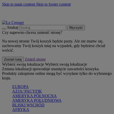
Skip to main content
Skip to footer content
Summer must-haves
Kup Teraz
Bezpłatna dostawa naczyń
Dostawa w ciągu 2-3 dni roboczych
Szukaj
Wyczyść
Czy napewno chcesz zmienić stronę?
Na nowej stronie Twój koszyk będzie pusty. Ale nie martw się,
zachowamy Twój koszyk tutaj na wypadek, gdy będziesz chciał
wrócić.
Zmień stronę
Zostań tutaj
Wybierz swoją lokalizacje
Wybierz swoją lokalizacje
Zmiana lokalizacji spowoduje usunięcie zawartości koszyka.
Produkty zakupione online mogą być wysyłane tylko do wybranego
kraju.
EUROPA
AZJA/ PACYFIK
AMERYKA PÓŁNOCNA
AMERYKA POŁUDNIOWA
BLISKI WSCHÓD
AFRYKA