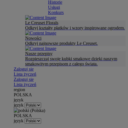
Historie
Usługi
Konkurs
Le Creuset Florals
Odkryj kształty płatków i wzory inspirowane ogrodem.
Nowości
Odkryj najnowsze produkty Le Creuset.
Nasze przepisy
Rozpieszczaj swoje kubki smakowe dzięki naszym
smakowitym przepisom z całego świata.
Zaloguj się
Lista życzeń
Zaloguj się
Lista życzeń
region
POLSKA
język
język
POLSKA
język