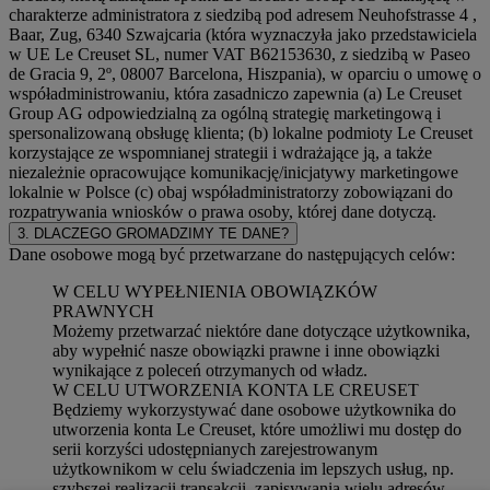
charakterze administratora z siedzibą pod adresem Neuhofstrasse 4 ,
Baar, Zug, 6340 Szwajcaria (która wyznaczyła jako przedstawiciela
w UE Le Creuset SL, numer VAT B62153630, z siedzibą w Paseo
de Gracia 9, 2º, 08007 Barcelona, Hiszpania), w oparciu o umowę o
współadministrowaniu, która zasadniczo zapewnia (a) Le Creuset
Group AG odpowiedzialną za ogólną strategię marketingową i
spersonalizowaną obsługę klienta; (b) lokalne podmioty Le Creuset
korzystające ze wspomnianej strategii i wdrażające ją, a także
niezależnie opracowujące komunikację/inicjatywy marketingowe
lokalnie w Polsce (c) obaj współadministratorzy zobowiązani do
rozpatrywania wniosków o prawa osoby, której dane dotyczą.
3. DLACZEGO GROMADZIMY TE DANE?
Dane osobowe mogą być przetwarzane do następujących celów:
W CELU WYPEŁNIENIA OBOWIĄZKÓW
PRAWNYCH
Możemy przetwarzać niektóre dane dotyczące użytkownika,
aby wypełnić nasze obowiązki prawne i inne obowiązki
wynikające z poleceń otrzymanych od władz.
W CELU UTWORZENIA KONTA LE CREUSET
Będziemy wykorzystywać dane osobowe użytkownika do
utworzenia konta Le Creuset, które umożliwi mu dostęp do
serii korzyści udostępnianych zarejestrowanym
użytkownikom w celu świadczenia im lepszych usług, np.
szybszej realizacji transakcji, zapisywania wielu adresów