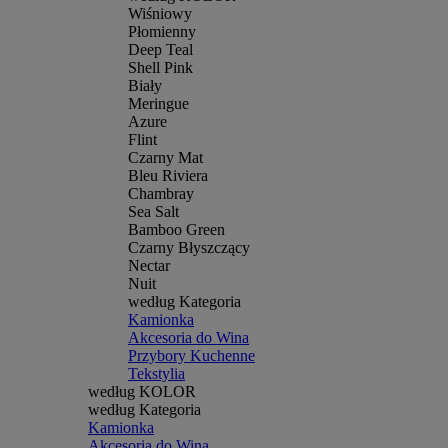
Wiśniowy
Płomienny
Deep Teal
Shell Pink
Biały
Meringue
Azure
Flint
Czarny Mat
Bleu Riviera
Chambray
Sea Salt
Bamboo Green
Czarny Błyszczący
Nectar
Nuit
według Kategoria
Kamionka
Akcesoria do Wina
Przybory Kuchenne
Tekstylia
według KOLOR
według Kategoria
Kamionka
Akcesoria do Wina