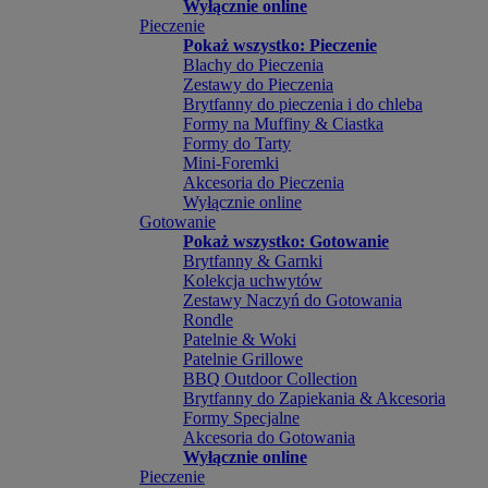
Wyłącznie online
Pieczenie
Pokaż wszystko: Pieczenie
Blachy do Pieczenia
Zestawy do Pieczenia
Brytfanny do pieczenia i do chleba
Formy na Muffiny & Ciastka
Formy do Tarty
Mini-Foremki
Akcesoria do Pieczenia
Wyłącznie online
Gotowanie
Pokaż wszystko: Gotowanie
Brytfanny & Garnki
Kolekcja uchwytów
Zestawy Naczyń do Gotowania
Rondle
Patelnie & Woki
Patelnie Grillowe
BBQ Outdoor Collection
Brytfanny do Zapiekania & Akcesoria
Formy Specjalne
Akcesoria do Gotowania
Wyłącznie online
Pieczenie