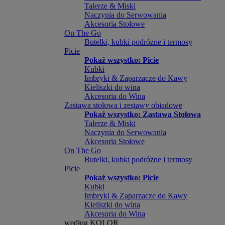
Talerze & Miski
Naczynia do Serwowania
Akcesoria Stołowe
On The Go
Butelki, kubki podróżne i termosy
Picie
Pokaż wszystko: Picie
Kubki
Imbryki & Zaparzacze do Kawy
Kieliszki do wina
Akcesoria do Wina
Zastawa stołowa i zestawy obiadowe
Pokaż wszystko: Zastawa Stołowa
Talerze & Miski
Naczynia do Serwowania
Akcesoria Stołowe
On The Go
Butelki, kubki podróżne i termosy
Picie
Pokaż wszystko: Picie
Kubki
Imbryki & Zaparzacze do Kawy
Kieliszki do wina
Akcesoria do Wina
według KOLOR