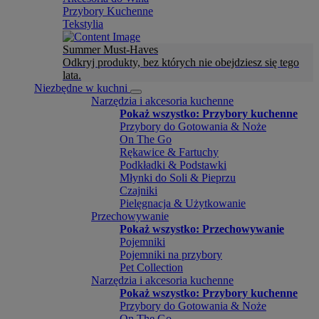
Przybory Kuchenne
Tekstylia
Summer Must-Haves
Odkryj produkty, bez których nie obejdziesz się tego
lata.
Niezbędne w kuchni
Narzędzia i akcesoria kuchenne
Pokaż wszystko: Przybory kuchenne
Przybory do Gotowania & Noże
On The Go
Rękawice & Fartuchy
Podkładki & Podstawki
Młynki do Soli & Pieprzu
Czajniki
Pielęgnacja & Użytkowanie
Przechowywanie
Pokaż wszystko: Przechowywanie
Pojemniki
Pojemniki na przybory
Pet Collection
Narzędzia i akcesoria kuchenne
Pokaż wszystko: Przybory kuchenne
Przybory do Gotowania & Noże
On The Go