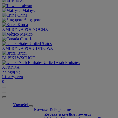
日本
Taiwan
Malaysia
China
Singapore
Korea
AMERYKA PÓŁNOCNA
México
Canada
United States
AMERYKA POŁUDNIOWA
Brazil
BLISKI WSCHÓD
United Arab Emirates
AFRYKA
Zaloguj się
Lista życzeń
0
Nowości
Nowości & Popularne
Zobacz wszystkie nowości