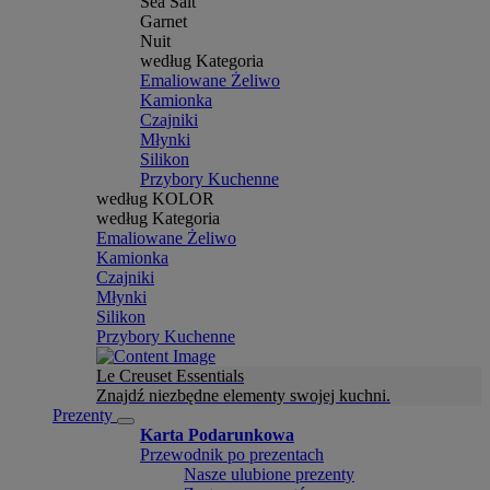
Sea Salt
Garnet
Nuit
według Kategoria
Emaliowane Żeliwo
Kamionka
Czajniki
Młynki
Silikon
Przybory Kuchenne
według KOLOR
według Kategoria
Emaliowane Żeliwo
Kamionka
Czajniki
Młynki
Silikon
Przybory Kuchenne
Le Creuset Essentials
Znajdź niezbędne elementy swojej kuchni.
Prezenty
Karta Podarunkowa
Przewodnik po prezentach
Nasze ulubione prezenty