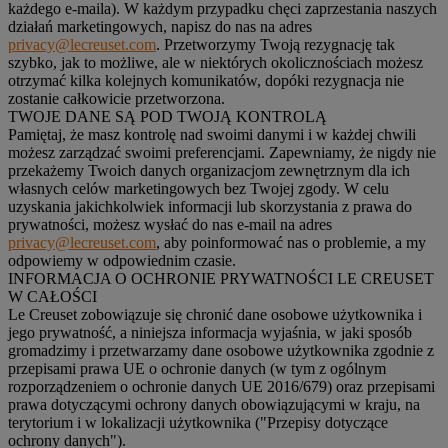
każdego e-maila). W każdym przypadku chęci zaprzestania naszych
działań marketingowych, napisz do nas na adres
privacy@lecreuset.com
. Przetworzymy Twoją rezygnację tak
szybko, jak to możliwe, ale w niektórych okolicznościach możesz
otrzymać kilka kolejnych komunikatów, dopóki rezygnacja nie
zostanie całkowicie przetworzona.
TWOJE DANE SĄ POD TWOJĄ KONTROLĄ
Pamiętaj, że masz kontrolę nad swoimi danymi i w każdej chwili
możesz zarządzać swoimi preferencjami. Zapewniamy, że nigdy nie
przekażemy Twoich danych organizacjom zewnętrznym dla ich
własnych celów marketingowych bez Twojej zgody. W celu
uzyskania jakichkolwiek informacji lub skorzystania z prawa do
prywatności, możesz wysłać do nas e-mail na adres
privacy@lecreuset.com
, aby poinformować nas o problemie, a my
odpowiemy w odpowiednim czasie.
INFORMACJA O OCHRONIE PRYWATNOŚCI LE CREUSET
W CAŁOŚCI
Le Creuset zobowiązuje się chronić dane osobowe użytkownika i
jego prywatność, a niniejsza informacja wyjaśnia, w jaki sposób
gromadzimy i przetwarzamy dane osobowe użytkownika zgodnie z
przepisami prawa UE o ochronie danych (w tym z ogólnym
rozporządzeniem o ochronie danych UE 2016/679) oraz przepisami
prawa dotyczącymi ochrony danych obowiązującymi w kraju, na
terytorium i w lokalizacji użytkownika ("
Przepisy dotyczące
ochrony danych
").