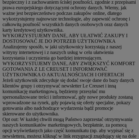
bezpieczny i z zachowaniem ścisłej poufności, zgodnie z przepisami
prawa europejskiego dotyczącymi ochrony danych. Wiemy, jak
ważne jest bezpieczeństwo podczas zakupów online, dlatego
wykorzystujemy najnowsze technologie, aby zapewnić ochronę i
całkowitą poufność wszystkich danych osobowych oraz danych
karty kredytowej użytkownika.
WYKORZYSTUJEMY DANE, ABY UŁATWIĆ ZAKUPY I
DOSTOSOWAĆ JE DO POTRZEB UŻYTKOWNIKA
Analizujemy sposób, w jaki użytkownicy korzystają z naszej
witryny internetowej i z naszych usług w celu ułatwienia
korzystania i uczynienia go bardziej interesującym.
WYKORZYSTUJEMY DANE, ABY ZWIĘKSZYĆ KOMFORT
GOTOWANIA Z LE CREUSET I INFORMOWAĆ
UŻYTKOWNIKA O AKTUALNOŚCIACH I OFERTACH
Jeżeli użytkownik zdecyduje się dodać swoje dane do bazy danych
klientów grupy i otrzymywać newsletter Le Creuset i inną
komunikację marketingową, będziemy przesyłać mu
spersonalizowane treści i informować, gdy nowe produkty zostaną
wprowadzone na rynek, gdy pojawią się oferty specjalne, pokazy
gotowania albo nadchodzące wydarzenia bądź promocje
skierowane do użytkownika.
Opt out:
W każdej chwili mogą Państwo zaprzestać otrzymywania
naszych komunikatów marketingowych, bezpłatnie, za pomocą
opcji wyświetlanych jako część komunikatu (np. aby wypisać się z
newslettera, możesz kliknąć w link rezygnacji znajdujący się na dole