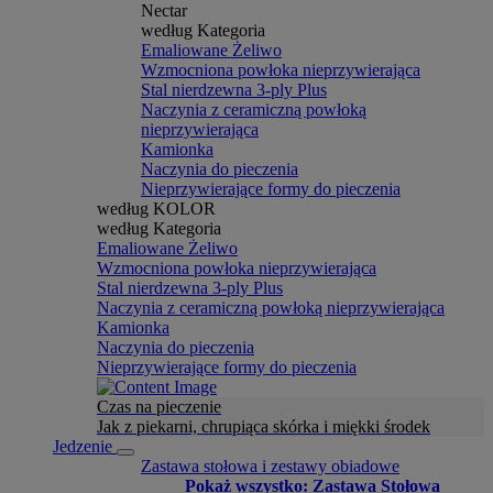
Nectar
według Kategoria
Emaliowane Żeliwo
Wzmocniona powłoka nieprzywierająca
Stal nierdzewna 3-ply Plus
Naczynia z ceramiczną powłoką
nieprzywierająca
Kamionka
Naczynia do pieczenia
Nieprzywierające formy do pieczenia
według KOLOR
według Kategoria
Emaliowane Żeliwo
Wzmocniona powłoka nieprzywierająca
Stal nierdzewna 3-ply Plus
Naczynia z ceramiczną powłoką nieprzywierająca
Kamionka
Naczynia do pieczenia
Nieprzywierające formy do pieczenia
Czas na pieczenie
Jak z piekarni, chrupiąca skórka i miękki środek
Jedzenie
Zastawa stołowa i zestawy obiadowe
Pokaż wszystko: Zastawa Stołowa