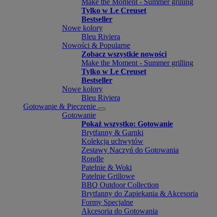
Make the Moment - Summer grilling
Tylko w Le Creuset
Bestseller
Nowe kolory
Bleu Riviera
Nowości & Popularne
Zobacz wszystkie nowości
Make the Moment - Summer grilling
Tylko w Le Creuset
Bestseller
Nowe kolory
Bleu Riviera
Gotowanie & Pieczenie
Gotowanie
Pokaż wszystko: Gotowanie
Brytfanny & Garnki
Kolekcja uchwytów
Zestawy Naczyń do Gotowania
Rondle
Patelnie & Woki
Patelnie Grillowe
BBQ Outdoor Collection
Brytfanny do Zapiekania & Akcesoria
Formy Specjalne
Akcesoria do Gotowania