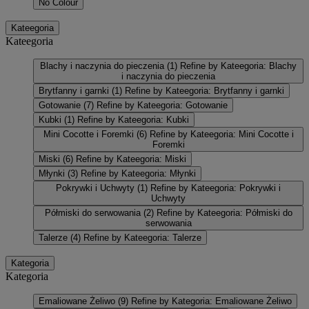
No Colour
Kateegoria
Kateegoria
Blachy i naczynia do pieczenia
(1)
Refine by Kateegoria: Blachy
i naczynia do pieczenia
Brytfanny i garnki
(1)
Refine by Kateegoria: Brytfanny i garnki
Gotowanie
(7)
Refine by Kateegoria: Gotowanie
Kubki
(1)
Refine by Kateegoria: Kubki
Mini Cocotte i Foremki
(6)
Refine by Kateegoria: Mini Cocotte i
Foremki
Miski
(6)
Refine by Kateegoria: Miski
Młynki
(3)
Refine by Kateegoria: Młynki
Pokrywki i Uchwyty
(1)
Refine by Kateegoria: Pokrywki i
Uchwyty
Półmiski do serwowania
(2)
Refine by Kateegoria: Półmiski do
serwowania
Talerze
(4)
Refine by Kateegoria: Talerze
Kategoria
Kategoria
Emaliowane Żeliwo
(9)
Refine by Kategoria: Emaliowane Żeliwo