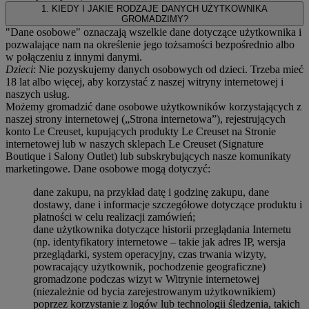
1. KIEDY I JAKIE RODZAJE DANYCH UŻYTKOWNIKA
GROMADZIMY?
"Dane osobowe" oznaczają wszelkie dane dotyczące użytkownika i
pozwalające nam na określenie jego tożsamości bezpośrednio albo
w połączeniu z innymi danymi.
Dzieci
: Nie pozyskujemy danych osobowych od dzieci. Trzeba mieć
18 lat albo więcej, aby korzystać z naszej witryny internetowej i
naszych usług.
Możemy gromadzić dane osobowe użytkowników korzystających z
naszej strony internetowej („Strona internetowa”), rejestrujących
konto Le Creuset, kupujących produkty Le Creuset na Stronie
internetowej lub w naszych sklepach Le Creuset (Signature
Boutique i Salony Outlet) lub subskrybujących nasze komunikaty
marketingowe. Dane osobowe mogą dotyczyć:
dane zakupu, na przykład datę i godzinę zakupu, dane
dostawy, dane i informacje szczegółowe dotyczące produktu i
płatności w celu realizacji zamówień;
dane użytkownika dotyczące historii przeglądania Internetu
(np. identyfikatory internetowe – takie jak adres IP, wersja
przeglądarki, system operacyjny, czas trwania wizyty,
powracający użytkownik, pochodzenie geograficzne)
gromadzone podczas wizyt w Witrynie internetowej
(niezależnie od bycia zarejestrowanym użytkownikiem)
poprzez korzystanie z logów lub technologii śledzenia, takich