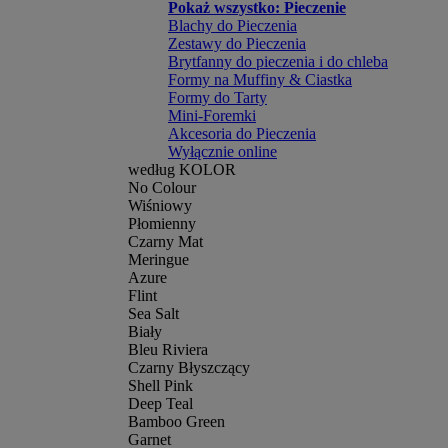
Pokaż wszystko: Pieczenie
Blachy do Pieczenia
Zestawy do Pieczenia
Brytfanny do pieczenia i do chleba
Formy na Muffiny & Ciastka
Formy do Tarty
Mini-Foremki
Akcesoria do Pieczenia
Wyłącznie online
według KOLOR
No Colour
Wiśniowy
Płomienny
Czarny Mat
Meringue
Azure
Flint
Sea Salt
Biały
Bleu Riviera
Czarny Błyszczący
Shell Pink
Deep Teal
Bamboo Green
Garnet