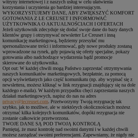
witryny internetowej i z naszych usług w celu ułatwienia
korzystania i uczynienia go bardziej interesującym.
WYKORZYSTUJEMY DANE, ABY ZWIĘKSZYĆ KOMFORT
GOTOWANIA Z LE CREUSET I INFORMOWAĆ
UŻYTKOWNIKA O AKTUALNOŚCIACH I OFERTACH
Jeżeli użytkownik zdecyduje się dodać swoje dane do bazy danych
klientów grupy i otrzymywać newsletter Le Creuset i inną
komunikację marketingową, będziemy przesyłać mu
spersonalizowane treści i informować, gdy nowe produkty zostaną
wprowadzone na rynek, gdy pojawią się oferty specjalne, pokazy
gotowania albo nadchodzące wydarzenia bądź promocje
skierowane do użytkownika.
Opt out:
W każdej chwili mogą Państwo zaprzestać otrzymywania
naszych komunikatów marketingowych, bezpłatnie, za pomocą
opcji wyświetlanych jako część komunikatu (np. aby wypisać się z
newslettera, możesz kliknąć w link rezygnacji znajdujący się na dole
każdego e-maila). W każdym przypadku chęci zaprzestania naszych
działań marketingowych, napisz do nas na adres
privacy@lecreuset.com
. Przetworzymy Twoją rezygnację tak
szybko, jak to możliwe, ale w niektórych okolicznościach możesz
otrzymać kilka kolejnych komunikatów, dopóki rezygnacja nie
zostanie całkowicie przetworzona.
TWOJE DANE SĄ POD TWOJĄ KONTROLĄ
Pamiętaj, że masz kontrolę nad swoimi danymi i w każdej chwili
możesz zarządzać swoimi preferencjami. Zapewniamy, że nigdy nie