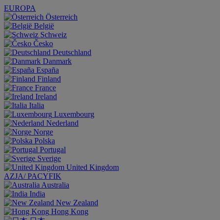
EUROPA
Österreich
België
Schweiz
Česko
Deutschland
Danmark
España
Finland
France
Ireland
Italia
Luxembourg
Nederland
Norge
Polska
Portugal
Sverige
United Kingdom
AZJA/ PACYFIK
Australia
India
New Zealand
Hong Kong