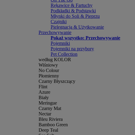
Rękawice & Fartuchy
Podkładki & Podstawki
Młynki do Soli & Pieprzu
Czajniki
Pielęgnacja & Użytkowanie
Przechowywanie
Pokaż wszystko: Przechowywanie
Pojemniki
Pojemniki na przybory
Pet Collection
według KOLOR
Wiśniowy
No Colour
Płomienny
Czarny Błyszczący
Flint
Azure
Biały
Meringue
Czarny Mat
Nectar
Bleu Riviera
Bamboo Green
Deep Teal