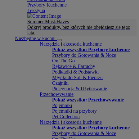
Przybory Kuchenne
Tekstylia
Summer Must-Haves
Odkryj produkty, bez których nie obejdziesz się tego
lata.
Niezbędne w kuchni
Narzędzia i akcesoria kuchenne
Pokaż wszystko: Przybory kuchenne
Przybory do Gotowania & Noże
On The Go
Rękawice & Fartuchy
Podkładki & Podstawki
Młynki do Soli & Pieprzu
Czajniki
Pielęgnacja & Użytkowanie
Przechowywanie
Pokaż wszystko: Przechowywanie
Pojemniki
Pojemniki na przybory
Pet Collection
Narzędzia i akcesoria kuchenne
Pokaż wszystko: Przybory kuchenne
Przybory do Gotowania & Noże
On The Go