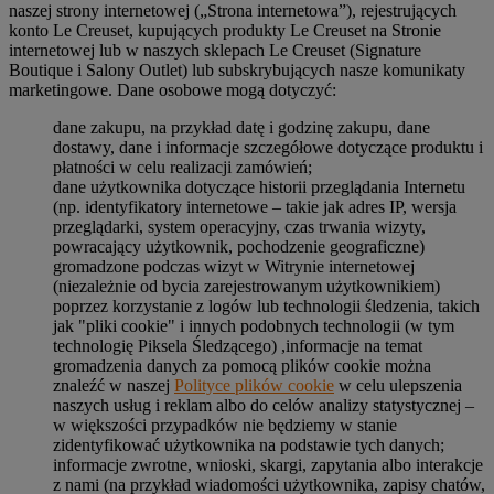
naszej strony internetowej („Strona internetowa”), rejestrujących
konto Le Creuset, kupujących produkty Le Creuset na Stronie
internetowej lub w naszych sklepach Le Creuset (Signature
Boutique i Salony Outlet) lub subskrybujących nasze komunikaty
marketingowe. Dane osobowe mogą dotyczyć:
dane zakupu, na przykład datę i godzinę zakupu, dane
dostawy, dane i informacje szczegółowe dotyczące produktu i
płatności w celu realizacji zamówień;
dane użytkownika dotyczące historii przeglądania Internetu
(np. identyfikatory internetowe – takie jak adres IP, wersja
przeglądarki, system operacyjny, czas trwania wizyty,
powracający użytkownik, pochodzenie geograficzne)
gromadzone podczas wizyt w Witrynie internetowej
(niezależnie od bycia zarejestrowanym użytkownikiem)
poprzez korzystanie z logów lub technologii śledzenia, takich
jak "pliki cookie" i innych podobnych technologii (w tym
technologię Piksela Śledzącego) ,informacje na temat
gromadzenia danych za pomocą plików cookie można
znaleźć w naszej
Polityce plików cookie
w celu ulepszenia
naszych usług i reklam albo do celów analizy statystycznej –
w większości przypadków nie będziemy w stanie
zidentyfikować użytkownika na podstawie tych danych;
informacje zwrotne, wnioski, skargi, zapytania albo interakcje
z nami (na przykład wiadomości użytkownika, zapisy chatów,