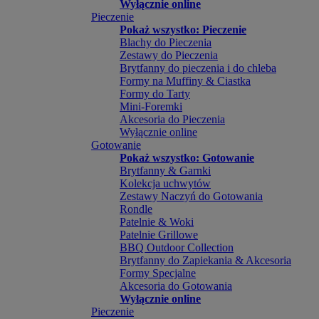
Wyłącznie online
Pieczenie
Pokaż wszystko: Pieczenie
Blachy do Pieczenia
Zestawy do Pieczenia
Brytfanny do pieczenia i do chleba
Formy na Muffiny & Ciastka
Formy do Tarty
Mini-Foremki
Akcesoria do Pieczenia
Wyłącznie online
Gotowanie
Pokaż wszystko: Gotowanie
Brytfanny & Garnki
Kolekcja uchwytów
Zestawy Naczyń do Gotowania
Rondle
Patelnie & Woki
Patelnie Grillowe
BBQ Outdoor Collection
Brytfanny do Zapiekania & Akcesoria
Formy Specjalne
Akcesoria do Gotowania
Wyłącznie online
Pieczenie