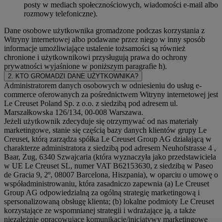
posty w mediach społecznościowych, wiadomości e-mail albo
rozmowy telefoniczne).
Dane osobowe użytkownika gromadzone podczas korzystania z
Witryny internetowej albo podawane przez niego w inny sposób
informacje umożliwiające ustalenie tożsamości są również
chronione i użytkownikowi przysługują prawa do ochrony
prywatności wyjaśnione w poniższym paragrafie h).
2. KTO GROMADZI DANE UŻYTKOWNIKA?
Administratorem danych osobowych w odniesieniu do usług e-
commerce oferowanych za pośrednictwem Witryny internetowej jest
Le Creuset Poland Sp. z o.o. z siedzibą pod adresem ul.
Marszałkowska 126/134, 00-008 Warszawa.
Jeżeli użytkownik zdecyduje się otrzymywać od nas materiały
marketingowe, stanie się częścią bazy danych klientów grupy Le
Creuset, którą zarządza spółka Le Creuset Group AG działającą w
charakterze administratora z siedzibą pod adresem Neuhofstrasse 4 ,
Baar, Zug, 6340 Szwajcaria (która wyznaczyła jako przedstawiciela
w UE Le Creuset SL, numer VAT B62153630, z siedzibą w Paseo
de Gracia 9, 2º, 08007 Barcelona, Hiszpania), w oparciu o umowę o
współadministrowaniu, która zasadniczo zapewnia (a) Le Creuset
Group AG odpowiedzialną za ogólną strategię marketingową i
spersonalizowaną obsługę klienta; (b) lokalne podmioty Le Creuset
korzystające ze wspomnianej strategii i wdrażające ją, a także
niezależnie opracowujące komunikację/inicjatywy marketingowe