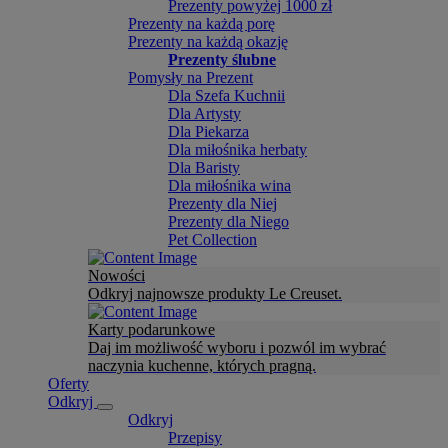
Prezenty powyżej 1000 zł
Prezenty na każdą porę
Prezenty na każdą okazję
Prezenty ślubne
Pomysły na Prezent
Dla Szefa Kuchnii
Dla Artysty
Dla Piekarza
Dla miłośnika herbaty
Dla Baristy
Dla miłośnika wina
Prezenty dla Niej
Prezenty dla Niego
Pet Collection
Nowości
Odkryj najnowsze produkty Le Creuset.
Karty podarunkowe
Daj im możliwość wyboru i pozwól im wybrać
naczynia kuchenne, których pragną.
Oferty
Odkryj
Odkryj
Przepisy