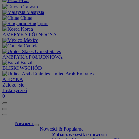
日本
Taiwan
Malaysia
China
Singapore
Korea
AMERYKA PÓŁNOCNA
México
Canada
United States
AMERYKA POŁUDNIOWA
Brazil
BLISKI WSCHÓD
United Arab Emirates
AFRYKA
Zaloguj się
Lista życzeń
0
Nowości
Nowości & Popularne
Zobacz wszystkie nowości