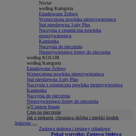
Nectar
według Kategoria
Emaliowane Żeliwo
Wzmocniona powłoka nieprzywierająca
Stal nierdzewna 3-ply Plus
Naczynia z ceramiczną powłoką
nieprzywierająca
Kamionka
Naczynia do pieczenia
Nieprzywierające formy do pieczenia
według KOLOR
według Kategoria
Emaliowane Żeliwo
Wzmocniona powłoka nieprzywierająca
Stal nierdzewna 3-ply Plus
Naczynia z ceramiczną powłoką nieprzywierająca
Kamionka
Naczynia do pieczenia
Nieprzywierające formy do pieczenia
Czas na pieczenie
Jak z piekarni, chrupiąca skórka i miękki środek
Jedzenie
Zastawa stołowa i zestawy obiadowe
Pokaż wszystko: Zastawa Stołowa