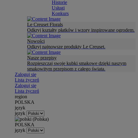
Historie
Usługi
Konkurs
Le Creuset Florals
Odkryj kształty płatków i wzory inspirowane ogrodem.
Nowości
Odkryj najnowsze produkty Le Creuset.
Nasze przepisy
Rozpieszczaj swoje kubki smakowe dzięki naszym
smakowitym przepisom z całego świata.
Zaloguj się
Lista życzeń
Zaloguj się
Lista życzeń
region
POLSKA
język
język
POLSKA
język