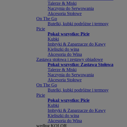
Talerze & Miski
Naczynia do Serwowania
Akcesoria Stołowe
On The Go
Butelki, kubki podróżne i termosy
Picie
Pokaż wszystko: Picie
Kubki
Imbryki & Zaparzacze do Kawy
Kieliszki do wina
Akcesoria do Wina
Zastawa stołowa i zestawy obiadowe
Pokaż wszystko: Zastawa Stołowa
Talerze & Miski
Naczynia do Serwowania
Akcesoria Stołowe
On The Go
Butelki, kubki podróżne i termosy
Picie
Pokaż wszystko: Picie
Kubki
Imbryki & Zaparzacze do Kawy
Kieliszki do wina
Akcesoria do Wina
według KOLOR