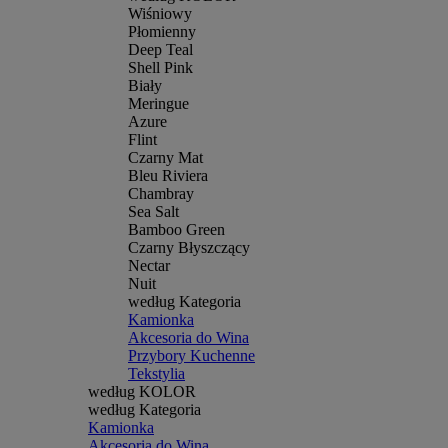
Wiśniowy
Płomienny
Deep Teal
Shell Pink
Biały
Meringue
Azure
Flint
Czarny Mat
Bleu Riviera
Chambray
Sea Salt
Bamboo Green
Czarny Błyszczący
Nectar
Nuit
według Kategoria
Kamionka
Akcesoria do Wina
Przybory Kuchenne
Tekstylia
według KOLOR
według Kategoria
Kamionka
Akcesoria do Wina