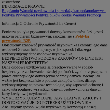
zastrzeżone.
INFORMACJE PRAWNE
Regulamin
Warunki użytkowania i sprzedaży kart podarunkowych
Polityka Prywatności
Polityka plików cookie
Warunki Promocji
Informacja O Ochronie Prywatności Le Creuset
Poniższa polityka prywatności dotyczy konsumentów. Jeśli jesteś
naszym partnerem biznesowym, zapoznaj się z
Polityką
prywatności B2B
Obiecujemy szanować prywatność użytkownika i chronić jego dane
osobowe! Zawsze informujemy, w jaki sposób i dlaczego
wykorzystujemy dane osobowe użytkownika.
BEZPIECZEŃSTWO PODCZAS ZAKUPÓW ONLINE JEST
NASZYM PRIORYTETEM
Dane osobowe użytkownika są przechowywane w sposób
bezpieczny i z zachowaniem ścisłej poufności, zgodnie z przepisami
prawa europejskiego dotyczącymi ochrony danych. Wiemy, jak
ważne jest bezpieczeństwo podczas zakupów online, dlatego
wykorzystujemy najnowsze technologie, aby zapewnić ochronę i
całkowitą poufność wszystkich danych osobowych oraz danych
karty kredytowej użytkownika.
WYKORZYSTUJEMY DANE, ABY UŁATWIĆ ZAKUPY I
DOSTOSOWAĆ JE DO POTRZEB UŻYTKOWNIKA
Analizujemy sposób, w jaki użytkownicy korzystają z naszej