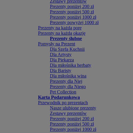
Zestawy prezentów
Prezenty poniżej 200 zł
Prezenty poniżej 500 zł
Prezenty poniżej 1000 zł
Prezenty powyżej 1000 zł
Prezenty na każdą porę
Prezenty na każdą okazję
Prezenty ślubne
Pomysły na Prezent
Dla Szefa Kuchnii
Dla Artysty
Dla Piekarza
Dla miłośnika herbaty
Dla Baristy
Dla miłośnika wina
Prezenty dla Niej
Prezenty dla Niego
Pet Collection
Karta Podarunkowa
Przewodnik po prezentach
Nasze ulubione prezenty
Zestawy prezentów
Prezenty poniżej 200 zł
Prezenty poniżej 500 zł
Prezenty poniżej 1000 zł