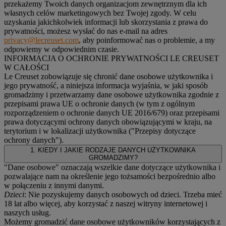
przekażemy Twoich danych organizacjom zewnętrznym dla ich
własnych celów marketingowych bez Twojej zgody. W celu
uzyskania jakichkolwiek informacji lub skorzystania z prawa do
prywatności, możesz wysłać do nas e-mail na adres
privacy@lecreuset.com
, aby poinformować nas o problemie, a my
odpowiemy w odpowiednim czasie.
INFORMACJA O OCHRONIE PRYWATNOŚCI LE CREUSET
W CAŁOŚCI
Le Creuset zobowiązuje się chronić dane osobowe użytkownika i
jego prywatność, a niniejsza informacja wyjaśnia, w jaki sposób
gromadzimy i przetwarzamy dane osobowe użytkownika zgodnie z
przepisami prawa UE o ochronie danych (w tym z ogólnym
rozporządzeniem o ochronie danych UE 2016/679) oraz przepisami
prawa dotyczącymi ochrony danych obowiązującymi w kraju, na
terytorium i w lokalizacji użytkownika ("
Przepisy dotyczące
ochrony danych
").
1. KIEDY I JAKIE RODZAJE DANYCH UŻYTKOWNIKA
GROMADZIMY?
"Dane osobowe" oznaczają wszelkie dane dotyczące użytkownika i
pozwalające nam na określenie jego tożsamości bezpośrednio albo
w połączeniu z innymi danymi.
Dzieci
: Nie pozyskujemy danych osobowych od dzieci. Trzeba mieć
18 lat albo więcej, aby korzystać z naszej witryny internetowej i
naszych usług.
Możemy gromadzić dane osobowe użytkowników korzystających z