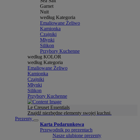
Sea Salt
Garnet
Nuit
według Kategoria
Emaliowane Żeliwo
Kamionka
Czajniki
Młynki
Silikon
Przybory Kuchenne
według KOLOR
według Kategoria
Emaliowane Żeliwo
Kamionka
Czajniki
Młynki
Silikon
Przybory Kuchenne
Le Creuset Essentials
Znajdź niezbędne elementy swojej kuchni.
Prezenty
Karta Podarunkowa
Przewodnik po prezentach
Nasze ulubione prezenty