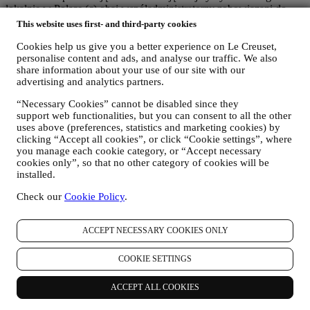
lokalnie w Polsce (c) obaj współadministratorzy zobowiązani do
rozpatrywania wniosków o prawa osoby, której dane dotyczą.
This website uses first- and third-party cookies
3. DLACZEGO GROMADZIMY TE DANE?
Cookies help us give you a better experience on Le Creuset,
Dane osobowe mogą być przetwarzane do następujących celów:
personalise content and ads, and analyse our traffic. We also
share information about your use of our site with our
W CELU WYPEŁNIENIA OBOWIĄZKÓW
advertising and analytics partners.
PRAWNYCH
Możemy przetwarzać niektóre dane dotyczące użytkownika,
“Necessary Cookies” cannot be disabled since they
aby wypełnić nasze obowiązki prawne i inne obowiązki
support web functionalities, but you can consent to all the other
wynikające z poleceń otrzymanych od władz.
uses above (preferences, statistics and marketing cookies) by
W CELU UTWORZENIA KONTA LE CREUSET
clicking “Accept all cookies”, or click “Cookie settings”, where
Będziemy wykorzystywać dane osobowe użytkownika do
you manage each cookie category, or “Accept necessary
utworzenia konta Le Creuset, które umożliwi mu dostęp do
cookies only”, so that no other category of cookies will be
serii korzyści udostępnianych zarejestrowanym
installed.
użytkownikom w celu świadczenia im lepszych usług, np.
szybszej realizacji transakcji, zapisywania wielu adresów
Check our
Cookie Policy
.
dostawy, przeglądania i śledzenia zamówień. Tego rodzaju
przetwarzanie jest oparte na świadczeniu tej usługi na
ACCEPT NECESSARY COOKIES ONLY
podstawie umowy.
W CELU REALIZACJI ZAMÓWIEŃ I DOSTAWY
PRODUKTÓW, ŚWIADCZENIA USŁUG I
COOKIE SETTINGS
UDZIELANIA POMOCY UŻYTKOWNIKOWI
Będziemy wykorzystywać dane użytkownika do zarządzania
ACCEPT ALL COOKIES
stosunkiem umownym, zakupem produktów w Witrynie
internetowej, sposobem korzystania z Witryny internetowej,