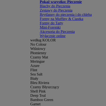
Pokaż wszystko: Pieczenie
Blachy do Pieczenia
Zestawy do Pieczenia
Brytfanny do pieczenia i do chleba
Formy na Muffiny & Ciastka
Formy do Tarty
Mini-Foremki
Akcesoria do Pieczenia
Wyłącznie online
według KOLOR
No Colour
Wiśniowy
Płomienny
Czarny Mat
Meringue
Azure
Flint
Sea Salt
Biały
Bleu Riviera
Czarny Błyszczący
Shell Pink
Deep Teal
Bamboo Green
Garnet