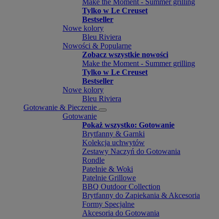
Make the Moment - Summer grilling
Tylko w Le Creuset
Bestseller
Nowe kolory
Bleu Riviera
Nowości & Popularne
Zobacz wszystkie nowości
Make the Moment - Summer grilling
Tylko w Le Creuset
Bestseller
Nowe kolory
Bleu Riviera
Gotowanie & Pieczenie
Gotowanie
Pokaż wszystko: Gotowanie
Brytfanny & Garnki
Kolekcja uchwytów
Zestawy Naczyń do Gotowania
Rondle
Patelnie & Woki
Patelnie Grillowe
BBQ Outdoor Collection
Brytfanny do Zapiekania & Akcesoria
Formy Specjalne
Akcesoria do Gotowania