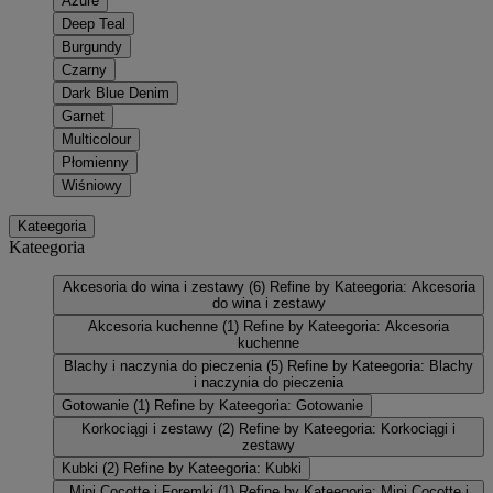
Azure
Deep Teal
Burgundy
Czarny
Dark Blue Denim
Garnet
Multicolour
Płomienny
Wiśniowy
Kateegoria
Kateegoria
Akcesoria do wina i zestawy
(6)
Refine by Kateegoria: Akcesoria
do wina i zestawy
Akcesoria kuchenne
(1)
Refine by Kateegoria: Akcesoria
kuchenne
Blachy i naczynia do pieczenia
(5)
Refine by Kateegoria: Blachy
i naczynia do pieczenia
Gotowanie
(1)
Refine by Kateegoria: Gotowanie
Korkociągi i zestawy
(2)
Refine by Kateegoria: Korkociągi i
zestawy
Kubki
(2)
Refine by Kateegoria: Kubki
Mini Cocotte i Foremki
(1)
Refine by Kateegoria: Mini Cocotte i