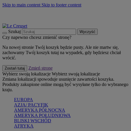
Skip to main content
Skip to footer content
Summer must-haves
Kup Teraz
Bezpłatna dostawa naczyń
Dostawa w ciągu 2-3 dni roboczych
Szukaj
Wyczyść
Czy napewno chcesz zmienić stronę?
Na nowej stronie Twój koszyk będzie pusty. Ale nie martw się,
zachowamy Twój koszyk tutaj na wypadek, gdy będziesz chciał
wrócić.
Zmień stronę
Zostań tutaj
Wybierz swoją lokalizacje
Wybierz swoją lokalizacje
Zmiana lokalizacji spowoduje usunięcie zawartości koszyka.
Produkty zakupione online mogą być wysyłane tylko do wybranego
kraju.
EUROPA
AZJA/ PACYFIK
AMERYKA PÓŁNOCNA
AMERYKA POŁUDNIOWA
BLISKI WSCHÓD
AFRYKA