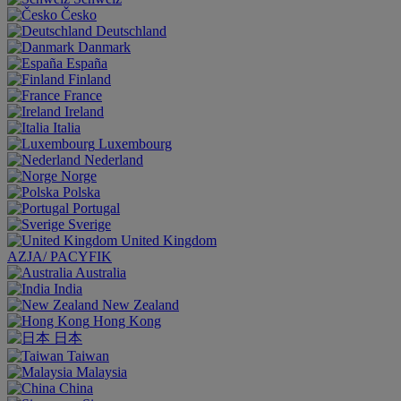
Česko
Deutschland
Danmark
España
Finland
France
Ireland
Italia
Luxembourg
Nederland
Norge
Polska
Portugal
Sverige
United Kingdom
AZJA/ PACYFIK
Australia
India
New Zealand
Hong Kong
日本
Taiwan
Malaysia
China