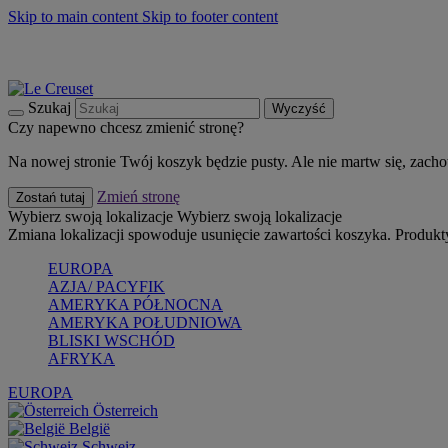
Skip to main content
Skip to footer content
Summer must-haves
Kup Teraz
Bezpłatna dostawa naczyń
Dostawa w ciągu 2-3 dni roboczych
Szukaj
Wyczyść
Czy napewno chcesz zmienić stronę?
Na nowej stronie Twój koszyk będzie pusty. Ale nie martw się, zach
Zmień stronę
Zostań tutaj
Wybierz swoją lokalizacje
Wybierz swoją lokalizacje
Zmiana lokalizacji spowoduje usunięcie zawartości koszyka. Produk
EUROPA
AZJA/ PACYFIK
AMERYKA PÓŁNOCNA
AMERYKA POŁUDNIOWA
BLISKI WSCHÓD
AFRYKA
EUROPA
Österreich
België
Schweiz