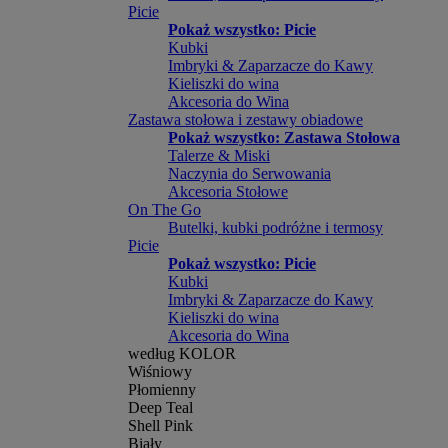
Picie
Pokaż wszystko: Picie
Kubki
Imbryki & Zaparzacze do Kawy
Kieliszki do wina
Akcesoria do Wina
Zastawa stołowa i zestawy obiadowe
Pokaż wszystko: Zastawa Stołowa
Talerze & Miski
Naczynia do Serwowania
Akcesoria Stołowe
On The Go
Butelki, kubki podróżne i termosy
Picie
Pokaż wszystko: Picie
Kubki
Imbryki & Zaparzacze do Kawy
Kieliszki do wina
Akcesoria do Wina
według KOLOR
Wiśniowy
Płomienny
Deep Teal
Shell Pink
Biały