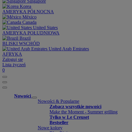
Singapore
Korea
AMERYKA PÓŁNOCNA
México
Canada
United States
AMERYKA POŁUDNIOWA
Brazil
BLISKI WSCHÓD
United Arab Emirates
AFRYKA
Zaloguj się
Lista życzeń
0
Nowości
Nowości & Popularne
Zobacz wszystkie nowości
Make the Moment - Summer grilling
Tylko w Le Creuset
Bestseller
Nowe kolory