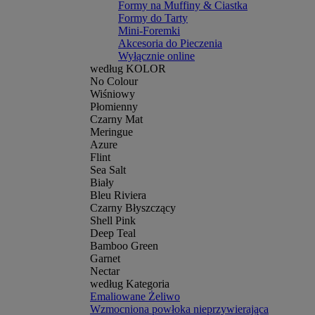
Formy na Muffiny & Ciastka
Formy do Tarty
Mini-Foremki
Akcesoria do Pieczenia
Wyłącznie online
według KOLOR
No Colour
Wiśniowy
Płomienny
Czarny Mat
Meringue
Azure
Flint
Sea Salt
Biały
Bleu Riviera
Czarny Błyszczący
Shell Pink
Deep Teal
Bamboo Green
Garnet
Nectar
według Kategoria
Emaliowane Żeliwo
Wzmocniona powłoka nieprzywierająca