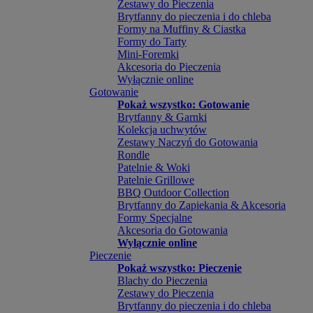
Zestawy do Pieczenia
Brytfanny do pieczenia i do chleba
Formy na Muffiny & Ciastka
Formy do Tarty
Mini-Foremki
Akcesoria do Pieczenia
Wyłącznie online
Gotowanie
Pokaż wszystko: Gotowanie
Brytfanny & Garnki
Kolekcja uchwytów
Zestawy Naczyń do Gotowania
Rondle
Patelnie & Woki
Patelnie Grillowe
BBQ Outdoor Collection
Brytfanny do Zapiekania & Akcesoria
Formy Specjalne
Akcesoria do Gotowania
Wyłącznie online
Pieczenie
Pokaż wszystko: Pieczenie
Blachy do Pieczenia
Zestawy do Pieczenia
Brytfanny do pieczenia i do chleba