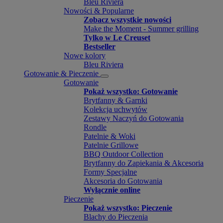
Bleu Riviera
Nowości & Popularne
Zobacz wszystkie nowości
Make the Moment - Summer grilling
Tylko w Le Creuset
Bestseller
Nowe kolory
Bleu Riviera
Gotowanie & Pieczenie
Gotowanie
Pokaż wszystko: Gotowanie
Brytfanny & Garnki
Kolekcja uchwytów
Zestawy Naczyń do Gotowania
Rondle
Patelnie & Woki
Patelnie Grillowe
BBQ Outdoor Collection
Brytfanny do Zapiekania & Akcesoria
Formy Specjalne
Akcesoria do Gotowania
Wyłącznie online
Pieczenie
Pokaż wszystko: Pieczenie
Blachy do Pieczenia