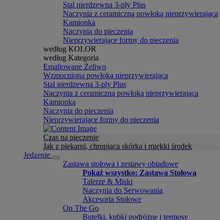
Stal nierdzewna 3-ply Plus
Naczynia z ceramiczną powłoką nieprzywierająca
Kamionka
Naczynia do pieczenia
Nieprzywierające formy do pieczenia
według KOLOR
według Kategoria
Emaliowane Żeliwo
Wzmocniona powłoka nieprzywierająca
Stal nierdzewna 3-ply Plus
Naczynia z ceramiczną powłoką nieprzywierająca
Kamionka
Naczynia do pieczenia
Nieprzywierające formy do pieczenia
Czas na pieczenie
Jak z piekarni, chrupiąca skórka i miękki środek
Jedzenie
Zastawa stołowa i zestawy obiadowe
Pokaż wszystko: Zastawa Stołowa
Talerze & Miski
Naczynia do Serwowania
Akcesoria Stołowe
On The Go
Butelki, kubki podróżne i termosy