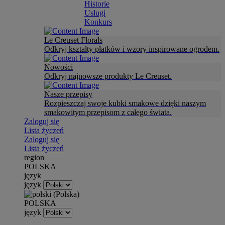
Historie
Usługi
Konkurs
Le Creuset Florals
Odkryj kształty płatków i wzory inspirowane ogrodem.
Nowości
Odkryj najnowsze produkty Le Creuset.
Nasze przepisy
Rozpieszczaj swoje kubki smakowe dzięki naszym
smakowitym przepisom z całego świata.
Zaloguj się
Lista życzeń
Zaloguj się
Lista życzeń
region
POLSKA
język
język
POLSKA
język