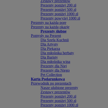
Zestawy prezentów
Prezenty poniżej 200 zł
Prezenty poniżej 500 zł
Prezenty poniżej 1000 zł
Prezenty powyżej 1000 zł
Prezenty na każdą porę
Prezenty na każdą okazję
Prezenty ślubne
Pomysły na Prezent
Dla Szefa Kuchnii
Dla Artysty
Dla Piekarza
Dla miłośnika herbaty
Dla Baristy
Dla miłośnika wina
Prezenty dla Niej
Prezenty dla Niego
Pet Collection
Karta Podarunkowa
Przewodnik po prezentach
Nasze ulubione prezenty
Zestawy prezentów
Prezenty poniżej 200 zł
Prezenty poniżej 500 zł
Prezenty poniżej 1000 zł