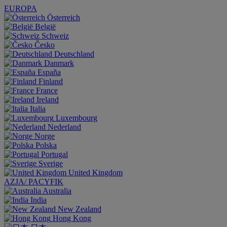
EUROPA
Österreich
België
Schweiz
Česko
Deutschland
Danmark
España
Finland
France
Ireland
Italia
Luxembourg
Nederland
Norge
Polska
Portugal
Sverige
United Kingdom
AZJA/ PACYFIK
Australia
India
New Zealand
Hong Kong