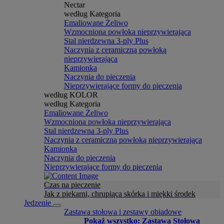
Nectar
według Kategoria
Emaliowane Żeliwo
Wzmocniona powłoka nieprzywierająca
Stal nierdzewna 3-ply Plus
Naczynia z ceramiczną powłoką
nieprzywierająca
Kamionka
Naczynia do pieczenia
Nieprzywierające formy do pieczenia
według KOLOR
według Kategoria
Emaliowane Żeliwo
Wzmocniona powłoka nieprzywierająca
Stal nierdzewna 3-ply Plus
Naczynia z ceramiczną powłoką nieprzywierająca
Kamionka
Naczynia do pieczenia
Nieprzywierające formy do pieczenia
Czas na pieczenie
Jak z piekarni, chrupiąca skórka i miękki środek
Jedzenie
Zastawa stołowa i zestawy obiadowe
Pokaż wszystko: Zastawa Stołowa