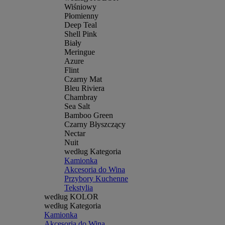
Wiśniowy
Płomienny
Deep Teal
Shell Pink
Biały
Meringue
Azure
Flint
Czarny Mat
Bleu Riviera
Chambray
Sea Salt
Bamboo Green
Czarny Błyszczący
Nectar
Nuit
według Kategoria
Kamionka
Akcesoria do Wina
Przybory Kuchenne
Tekstylia
według KOLOR
według Kategoria
Kamionka
Akcesoria do Wina