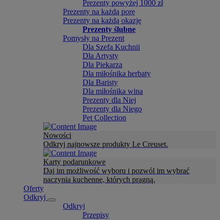
Prezenty powyżej 1000 zł
Prezenty na każdą porę
Prezenty na każdą okazję
Prezenty ślubne
Pomysły na Prezent
Dla Szefa Kuchnii
Dla Artysty
Dla Piekarza
Dla miłośnika herbaty
Dla Baristy
Dla miłośnika wina
Prezenty dla Niej
Prezenty dla Niego
Pet Collection
Nowości
Odkryj najnowsze produkty Le Creuset.
Karty podarunkowe
Daj im możliwość wyboru i pozwól im wybrać
naczynia kuchenne, których pragną.
Oferty
Odkryj
Odkryj
Przepisy