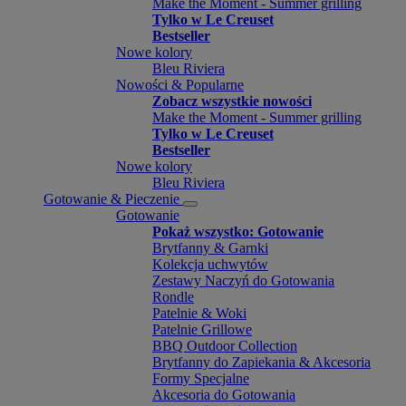
Make the Moment - Summer grilling
Tylko w Le Creuset
Bestseller
Nowe kolory
Bleu Riviera
Nowości & Popularne
Zobacz wszystkie nowości
Make the Moment - Summer grilling
Tylko w Le Creuset
Bestseller
Nowe kolory
Bleu Riviera
Gotowanie & Pieczenie
Gotowanie
Pokaż wszystko: Gotowanie
Brytfanny & Garnki
Kolekcja uchwytów
Zestawy Naczyń do Gotowania
Rondle
Patelnie & Woki
Patelnie Grillowe
BBQ Outdoor Collection
Brytfanny do Zapiekania & Akcesoria
Formy Specjalne
Akcesoria do Gotowania