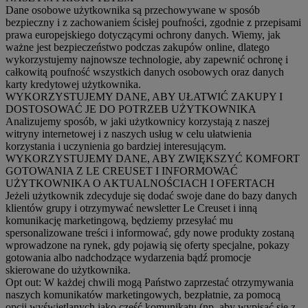
Dane osobowe użytkownika są przechowywane w sposób
bezpieczny i z zachowaniem ścisłej poufności, zgodnie z przepisami
prawa europejskiego dotyczącymi ochrony danych. Wiemy, jak
ważne jest bezpieczeństwo podczas zakupów online, dlatego
wykorzystujemy najnowsze technologie, aby zapewnić ochronę i
całkowitą poufność wszystkich danych osobowych oraz danych
karty kredytowej użytkownika.
WYKORZYSTUJEMY DANE, ABY UŁATWIĆ ZAKUPY I
DOSTOSOWAĆ JE DO POTRZEB UŻYTKOWNIKA
Analizujemy sposób, w jaki użytkownicy korzystają z naszej
witryny internetowej i z naszych usług w celu ułatwienia
korzystania i uczynienia go bardziej interesującym.
WYKORZYSTUJEMY DANE, ABY ZWIĘKSZYĆ KOMFORT
GOTOWANIA Z LE CREUSET I INFORMOWAĆ
UŻYTKOWNIKA O AKTUALNOŚCIACH I OFERTACH
Jeżeli użytkownik zdecyduje się dodać swoje dane do bazy danych
klientów grupy i otrzymywać newsletter Le Creuset i inną
komunikację marketingową, będziemy przesyłać mu
spersonalizowane treści i informować, gdy nowe produkty zostaną
wprowadzone na rynek, gdy pojawią się oferty specjalne, pokazy
gotowania albo nadchodzące wydarzenia bądź promocje
skierowane do użytkownika.
Opt out:
W każdej chwili mogą Państwo zaprzestać otrzymywania
naszych komunikatów marketingowych, bezpłatnie, za pomocą
opcji wyświetlanych jako część komunikatu (np. aby wypisać się z