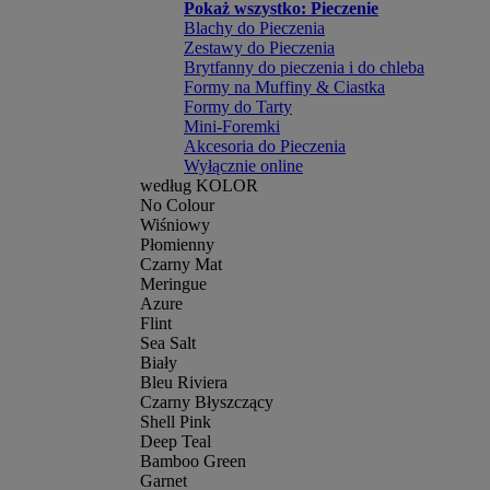
Pokaż wszystko: Pieczenie
Blachy do Pieczenia
Zestawy do Pieczenia
Brytfanny do pieczenia i do chleba
Formy na Muffiny & Ciastka
Formy do Tarty
Mini-Foremki
Akcesoria do Pieczenia
Wyłącznie online
według KOLOR
No Colour
Wiśniowy
Płomienny
Czarny Mat
Meringue
Azure
Flint
Sea Salt
Biały
Bleu Riviera
Czarny Błyszczący
Shell Pink
Deep Teal
Bamboo Green
Garnet