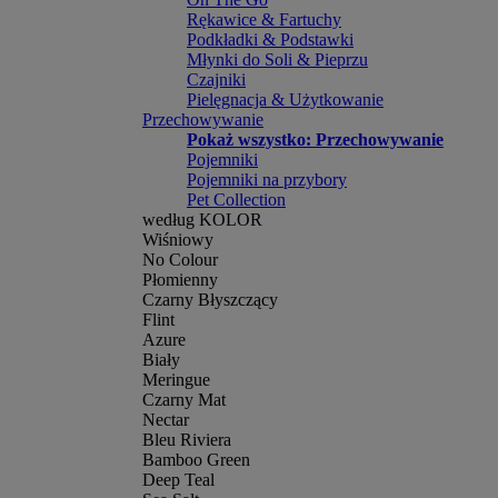
Rękawice & Fartuchy
Podkładki & Podstawki
Młynki do Soli & Pieprzu
Czajniki
Pielęgnacja & Użytkowanie
Przechowywanie
Pokaż wszystko: Przechowywanie
Pojemniki
Pojemniki na przybory
Pet Collection
według KOLOR
Wiśniowy
No Colour
Płomienny
Czarny Błyszczący
Flint
Azure
Biały
Meringue
Czarny Mat
Nectar
Bleu Riviera
Bamboo Green
Deep Teal