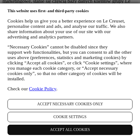
marketingowe, stanie się częścią bazy danych klientów grupy Le
Creuset, którą zarządza spółka Le Creuset Group AG działającą w
This website uses first- and third-party cookies
charakterze administratora z siedzibą pod adresem Neuhofstrasse 4 ,
Baar, Zug, 6340 Szwajcaria (która wyznaczyła jako przedstawiciela
Cookies help us give you a better experience on Le Creuset,
w UE Le Creuset SL, numer VAT B62153630, z siedzibą w Paseo
personalise content and ads, and analyse our traffic. We also
de Gracia 9, 2º, 08007 Barcelona, Hiszpania), w oparciu o umowę o
share information about your use of our site with our
współadministrowaniu, która zasadniczo zapewnia (a) Le Creuset
advertising and analytics partners.
Group AG odpowiedzialną za ogólną strategię marketingową i
spersonalizowaną obsługę klienta; (b) lokalne podmioty Le Creuset
“Necessary Cookies” cannot be disabled since they
korzystające ze wspomnianej strategii i wdrażające ją, a także
support web functionalities, but you can consent to all the other
niezależnie opracowujące komunikację/inicjatywy marketingowe
uses above (preferences, statistics and marketing cookies) by
lokalnie w Polsce (c) obaj współadministratorzy zobowiązani do
clicking “Accept all cookies”, or click “Cookie settings”, where
you manage each cookie category, or “Accept necessary
rozpatrywania wniosków o prawa osoby, której dane dotyczą.
cookies only”, so that no other category of cookies will be
3. DLACZEGO GROMADZIMY TE DANE?
installed.
Dane osobowe mogą być przetwarzane do następujących celów:
Check our
Cookie Policy
.
W CELU WYPEŁNIENIA OBOWIĄZKÓW
PRAWNYCH
Możemy przetwarzać niektóre dane dotyczące użytkownika,
ACCEPT NECESSARY COOKIES ONLY
aby wypełnić nasze obowiązki prawne i inne obowiązki
wynikające z poleceń otrzymanych od władz.
COOKIE SETTINGS
W CELU UTWORZENIA KONTA LE CREUSET
Będziemy wykorzystywać dane osobowe użytkownika do
ACCEPT ALL COOKIES
utworzenia konta Le Creuset, które umożliwi mu dostęp do
serii korzyści udostępnianych zarejestrowanym