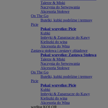
Talerze & Miski
Naczynia do Serwowania
Akcesoria Stołowe
On The Go
Butelki, kubki podróżne i termosy
Picie
Pokaż wszystko: Picie
Kubki
Imbryki & Zaparzacze do Kawy
Kieliszki do wina
Akcesoria do Wina
Zastawa stołowa i zestawy obiadowe
Pokaż wszystko: Zastawa Stołowa
Talerze & Miski
Naczynia do Serwowania
Akcesoria Stołowe
On The Go
Butelki, kubki podróżne i termosy
Picie
Pokaż wszystko: Picie
Kubki
Imbryki & Zaparzacze do Kawy
Kieliszki do wina
Akcesoria do Wina
według KOLOR