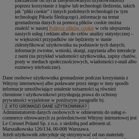
(niezależnie od bycia zarejestrowanym użytkownikiem)
poprzez korzystanie z logów lub technologii śledzenia, takich
jak "pliki cookie" i innych podobnych technologii (w tym
technologię Piksela Śledzącego) ,informacje na temat
gromadzenia danych za pomocą plików cookie można
znaleźć w naszej
Polityce plików cookie
w celu ulepszenia
naszych usług i reklam albo do celów analizy statystycznej –
w większości przypadków nie będziemy w stanie
zidentyfikować użytkownika na podstawie tych danych;
informacje zwrotne, wnioski, skargi, zapytania albo interakcje
z nami (na przykład wiadomości użytkownika, zapisy chatów,
posty w mediach społecznościowych, wiadomości e-mail albo
rozmowy telefoniczne).
Dane osobowe użytkownika gromadzone podczas korzystania z
Witryny internetowej albo podawane przez niego w inny sposób
informacje umożliwiające ustalenie tożsamości są również
chronione i użytkownikowi przysługują prawa do ochrony
prywatności wyjaśnione w poniższym paragrafie h).
2. KTO GROMADZI DANE UŻYTKOWNIKA?
Administratorem danych osobowych w odniesieniu do usług e-
commerce oferowanych za pośrednictwem Witryny internetowej jest
Le Creuset Poland Sp. z o.o. z siedzibą pod adresem ul.
Marszałkowska 126/134, 00-008 Warszawa.
Jeżeli użytkownik zdecyduje się otrzymywać od nas materiały