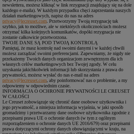
newslettera, możesz kliknąć w link rezygnacji znajdujący się na dole
każdego e-maila). W każdym przypadku chęci zaprzestania naszych
działań marketingowych, napisz do nas na adres
privacy@lecreuset.com
. Przetworzymy Twoją rezygnację tak
szybko, jak to możliwe, ale w niektórych okolicznościach możesz
otrzymać kilka kolejnych komunikatów, dopóki rezygnacja nie
zostanie całkowicie przetworzona.
TWOJE DANE SĄ POD TWOJĄ KONTROLĄ
Pamiętaj, że masz kontrolę nad swoimi danymi i w każdej chwili
możesz zarządzać swoimi preferencjami. Zapewniamy, że nigdy nie
przekażemy Twoich danych organizacjom zewnętrznym dla ich
własnych celów marketingowych bez Twojej zgody. W celu
uzyskania jakichkolwiek informacji lub skorzystania z prawa do
prywatności, możesz wysłać do nas e-mail na adres
privacy@lecreuset.com
, aby poinformować nas o problemie, a my
odpowiemy w odpowiednim czasie.
INFORMACJA O OCHRONIE PRYWATNOŚCI LE CREUSET
W CAŁOŚCI
Le Creuset zobowiązuje się chronić dane osobowe użytkownika i
jego prywatność, a niniejsza informacja wyjaśnia, w jaki sposób
gromadzimy i przetwarzamy dane osobowe użytkownika zgodnie z
przepisami prawa UE o ochronie danych (w tym z ogólnym
rozporządzeniem o ochronie danych UE 2016/679) oraz przepisami
prawa dotyczącymi ochrony danych obowiązującymi w kraju, na