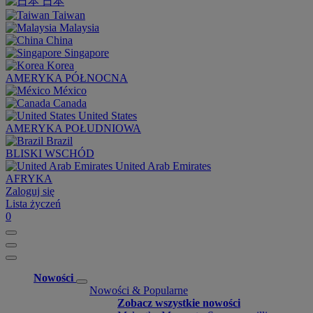
日本
Taiwan
Malaysia
China
Singapore
Korea
AMERYKA PÓŁNOCNA
México
Canada
United States
AMERYKA POŁUDNIOWA
Brazil
BLISKI WSCHÓD
United Arab Emirates
AFRYKA
Zaloguj się
Lista życzeń
0
Nowości
Nowości & Popularne
Zobacz wszystkie nowości