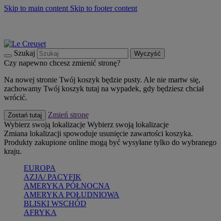
Skip to main content
Skip to footer content
Summer must-haves
Kup Teraz
Bezpłatna dostawa naczyń
Dostawa w ciągu 2-3 dni roboczych
Szukaj
Wyczyść
Czy napewno chcesz zmienić stronę?
Na nowej stronie Twój koszyk będzie pusty. Ale nie martw się,
zachowamy Twój koszyk tutaj na wypadek, gdy będziesz chciał
wrócić.
Zmień stronę
Zostań tutaj
Wybierz swoją lokalizacje
Wybierz swoją lokalizacje
Zmiana lokalizacji spowoduje usunięcie zawartości koszyka.
Produkty zakupione online mogą być wysyłane tylko do wybranego
kraju.
EUROPA
AZJA/ PACYFIK
AMERYKA PÓŁNOCNA
AMERYKA POŁUDNIOWA
BLISKI WSCHÓD
AFRYKA