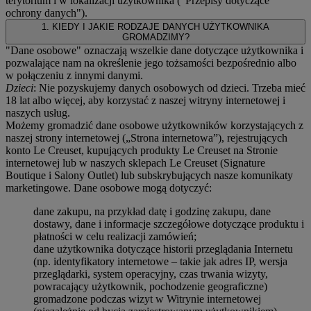
terytorium i w lokalizacji użytkownika ("
Przepisy dotyczące
ochrony danych
").
1. KIEDY I JAKIE RODZAJE DANYCH UŻYTKOWNIKA
GROMADZIMY?
"Dane osobowe" oznaczają wszelkie dane dotyczące użytkownika i
pozwalające nam na określenie jego tożsamości bezpośrednio albo
w połączeniu z innymi danymi.
Dzieci
: Nie pozyskujemy danych osobowych od dzieci. Trzeba mieć
18 lat albo więcej, aby korzystać z naszej witryny internetowej i
naszych usług.
Możemy gromadzić dane osobowe użytkowników korzystających z
naszej strony internetowej („Strona internetowa”), rejestrujących
konto Le Creuset, kupujących produkty Le Creuset na Stronie
internetowej lub w naszych sklepach Le Creuset (Signature
Boutique i Salony Outlet) lub subskrybujących nasze komunikaty
marketingowe. Dane osobowe mogą dotyczyć:
dane zakupu, na przykład datę i godzinę zakupu, dane
dostawy, dane i informacje szczegółowe dotyczące produktu i
płatności w celu realizacji zamówień;
dane użytkownika dotyczące historii przeglądania Internetu
(np. identyfikatory internetowe – takie jak adres IP, wersja
przeglądarki, system operacyjny, czas trwania wizyty,
powracający użytkownik, pochodzenie geograficzne)
gromadzone podczas wizyt w Witrynie internetowej