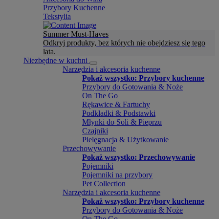
Przybory Kuchenne
Tekstylia
Summer Must-Haves
Odkryj produkty, bez których nie obejdziesz się tego
lata.
Niezbędne w kuchni
Narzędzia i akcesoria kuchenne
Pokaż wszystko: Przybory kuchenne
Przybory do Gotowania & Noże
On The Go
Rękawice & Fartuchy
Podkładki & Podstawki
Młynki do Soli & Pieprzu
Czajniki
Pielęgnacja & Użytkowanie
Przechowywanie
Pokaż wszystko: Przechowywanie
Pojemniki
Pojemniki na przybory
Pet Collection
Narzędzia i akcesoria kuchenne
Pokaż wszystko: Przybory kuchenne
Przybory do Gotowania & Noże
On The Go