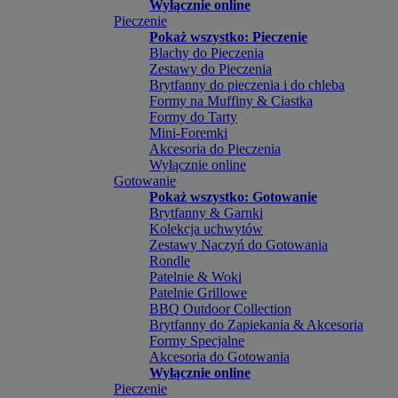
Wyłącznie online
Pieczenie
Pokaż wszystko: Pieczenie
Blachy do Pieczenia
Zestawy do Pieczenia
Brytfanny do pieczenia i do chleba
Formy na Muffiny & Ciastka
Formy do Tarty
Mini-Foremki
Akcesoria do Pieczenia
Wyłącznie online
Gotowanie
Pokaż wszystko: Gotowanie
Brytfanny & Garnki
Kolekcja uchwytów
Zestawy Naczyń do Gotowania
Rondle
Patelnie & Woki
Patelnie Grillowe
BBQ Outdoor Collection
Brytfanny do Zapiekania & Akcesoria
Formy Specjalne
Akcesoria do Gotowania
Wyłącznie online
Pieczenie