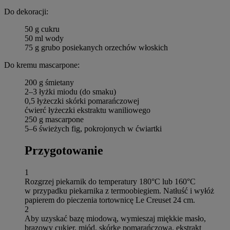
Do dekoracji:
50 g cukru
50 ml wody
75 g grubo posiekanych orzechów włoskich
Do kremu mascarpone:
200 g śmietany
2–3 łyżki miodu (do smaku)
0,5 łyżeczki skórki pomarańczowej
ćwierć łyżeczki ekstraktu waniliowego
250 g mascarpone
5–6 świeżych fig, pokrojonych w ćwiartki
Przygotowanie
1
Rozgrzej piekarnik do temperatury 180°C lub 160°C
w przypadku piekarnika z termoobiegiem. Natłuść i wyłóż
papierem do pieczenia tortownicę Le Creuset 24 cm.
2
Aby uzyskać bazę miodową, wymieszaj miękkie masło,
brązowy cukier, miód, skórkę pomarańczową, ekstrakt