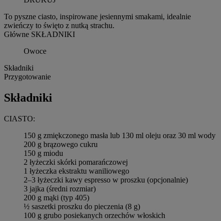
To pyszne ciasto, inspirowane jesiennymi smakami, idealnie
zwieńczy to święto z nutką strachu.
Główne SKŁADNIKI
Owoce
Składniki
Przygotowanie
Składniki
CIASTO:
150 g zmiękczonego masła lub 130 ml oleju oraz 30 ml wody
200 g brązowego cukru
150 g miodu
2 łyżeczki skórki pomarańczowej
1 łyżeczka ekstraktu waniliowego
2–3 łyżeczki kawy espresso w proszku (opcjonalnie)
3 jajka (średni rozmiar)
200 g mąki (typ 405)
½ saszetki proszku do pieczenia (8 g)
100 g grubo posiekanych orzechów włoskich