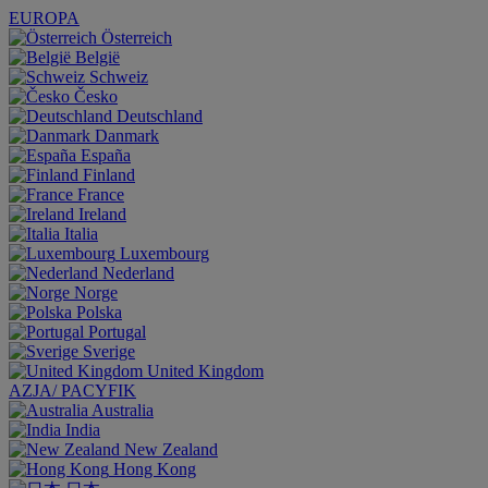
EUROPA
Österreich
België
Schweiz
Česko
Deutschland
Danmark
España
Finland
France
Ireland
Italia
Luxembourg
Nederland
Norge
Polska
Portugal
Sverige
United Kingdom
AZJA/ PACYFIK
Australia
India
New Zealand
Hong Kong