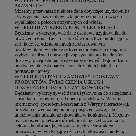
W CELU WYPEŁNIENIA OBOWIĄZKÓW
PRAWNYCH
Możemy przetwarzać niektóre dane dotyczące użytkownika,
aby wypełnić nasze obowiązki prawne i inne obowiązki
wynikające z poleceń otrzymanych od władz.
W CELU UTWORZENIA KONTA LE CREUSET
Będziemy wykorzystywać dane osobowe użytkownika do
utworzenia konta Le Creuset, które umożliwi mu dostęp do
serii korzyści udostępnianych zarejestrowanym
użytkownikom w celu świadczenia im lepszych usług, np.
szybszej realizacji transakcji, zapisywania wielu adresów
dostawy, przeglądania i śledzenia zamówień. Tego rodzaju
przetwarzanie jest oparte na świadczeniu tej usługi na
podstawie umowy.
W CELU REALIZACJI ZAMÓWIEŃ I DOSTAWY
PRODUKTÓW, ŚWIADCZENIA USŁUG I
UDZIELANIA POMOCY UŻYTKOWNIKOWI
Będziemy wykorzystywać dane użytkownika do zarządzania
stosunkiem umownym, zakupem produktów w Witrynie
internetowej, sposobem korzystania z Witryny internetowej,
udzielania ewentualnej pomocy posprzedażowej albo
umożliwienia udziału użytkownika w konkursach. Możemy
być zmuszeni przetwarzać niektóre dane użytkownika do
celów administracyjnych związanych ze stosunkiem
umownym, w tym księgowości, rachunkowości i audytu,