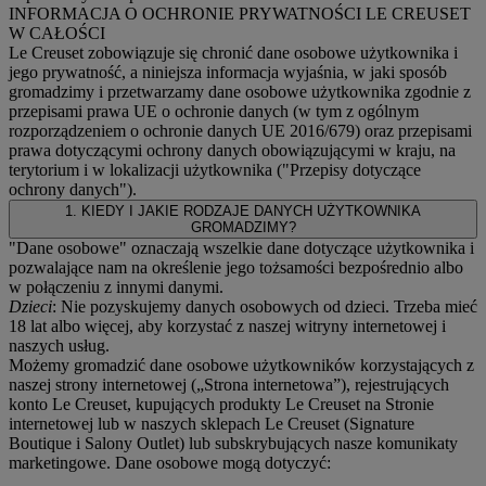
INFORMACJA O OCHRONIE PRYWATNOŚCI LE CREUSET
W CAŁOŚCI
Le Creuset zobowiązuje się chronić dane osobowe użytkownika i
jego prywatność, a niniejsza informacja wyjaśnia, w jaki sposób
gromadzimy i przetwarzamy dane osobowe użytkownika zgodnie z
przepisami prawa UE o ochronie danych (w tym z ogólnym
rozporządzeniem o ochronie danych UE 2016/679) oraz przepisami
prawa dotyczącymi ochrony danych obowiązującymi w kraju, na
terytorium i w lokalizacji użytkownika ("
Przepisy dotyczące
ochrony danych
").
1. KIEDY I JAKIE RODZAJE DANYCH UŻYTKOWNIKA
GROMADZIMY?
"Dane osobowe" oznaczają wszelkie dane dotyczące użytkownika i
pozwalające nam na określenie jego tożsamości bezpośrednio albo
w połączeniu z innymi danymi.
Dzieci
: Nie pozyskujemy danych osobowych od dzieci. Trzeba mieć
18 lat albo więcej, aby korzystać z naszej witryny internetowej i
naszych usług.
Możemy gromadzić dane osobowe użytkowników korzystających z
naszej strony internetowej („Strona internetowa”), rejestrujących
konto Le Creuset, kupujących produkty Le Creuset na Stronie
internetowej lub w naszych sklepach Le Creuset (Signature
Boutique i Salony Outlet) lub subskrybujących nasze komunikaty
marketingowe. Dane osobowe mogą dotyczyć: