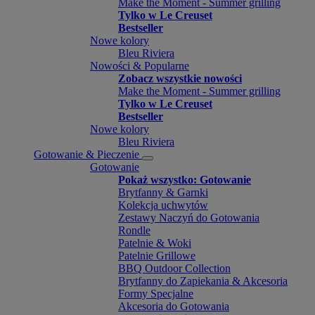
Make the Moment - Summer grilling
Tylko w Le Creuset
Bestseller
Nowe kolory
Bleu Riviera
Nowości & Popularne
Zobacz wszystkie nowości
Make the Moment - Summer grilling
Tylko w Le Creuset
Bestseller
Nowe kolory
Bleu Riviera
Gotowanie & Pieczenie
Gotowanie
Pokaż wszystko: Gotowanie
Brytfanny & Garnki
Kolekcja uchwytów
Zestawy Naczyń do Gotowania
Rondle
Patelnie & Woki
Patelnie Grillowe
BBQ Outdoor Collection
Brytfanny do Zapiekania & Akcesoria
Formy Specjalne
Akcesoria do Gotowania