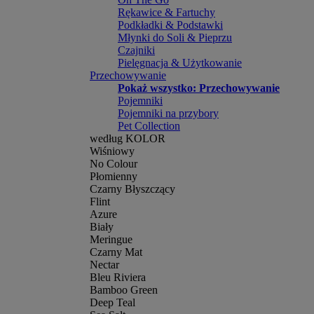
Rękawice & Fartuchy
Podkładki & Podstawki
Młynki do Soli & Pieprzu
Czajniki
Pielęgnacja & Użytkowanie
Przechowywanie
Pokaż wszystko: Przechowywanie
Pojemniki
Pojemniki na przybory
Pet Collection
według KOLOR
Wiśniowy
No Colour
Płomienny
Czarny Błyszczący
Flint
Azure
Biały
Meringue
Czarny Mat
Nectar
Bleu Riviera
Bamboo Green
Deep Teal