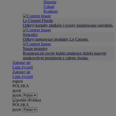
Historie
Usługi
Konkurs
Le Creuset Florals
Odkryj kształty płatków i wzory inspirowane ogrodem.
Nowości
Odkryj najnowsze produkty Le Creuset.
Nasze przepisy
Rozpieszczaj swoje kubki smakowe dzięki naszym
smakowitym przepisom z całego świata.
Zaloguj się
Lista życzeń
Zaloguj się
Lista życzeń
region
POLSKA
język
język
POLSKA
język