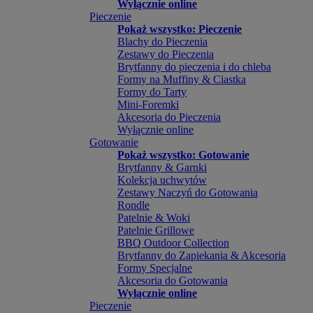
Wyłącznie online
Pieczenie
Pokaż wszystko: Pieczenie
Blachy do Pieczenia
Zestawy do Pieczenia
Brytfanny do pieczenia i do chleba
Formy na Muffiny & Ciastka
Formy do Tarty
Mini-Foremki
Akcesoria do Pieczenia
Wyłącznie online
Gotowanie
Pokaż wszystko: Gotowanie
Brytfanny & Garnki
Kolekcja uchwytów
Zestawy Naczyń do Gotowania
Rondle
Patelnie & Woki
Patelnie Grillowe
BBQ Outdoor Collection
Brytfanny do Zapiekania & Akcesoria
Formy Specjalne
Akcesoria do Gotowania
Wyłącznie online
Pieczenie