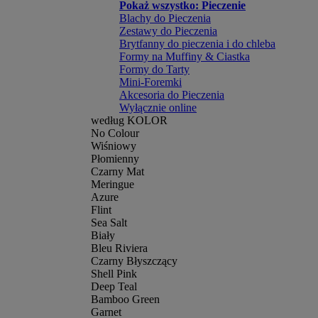
Pokaż wszystko: Pieczenie
Blachy do Pieczenia
Zestawy do Pieczenia
Brytfanny do pieczenia i do chleba
Formy na Muffiny & Ciastka
Formy do Tarty
Mini-Foremki
Akcesoria do Pieczenia
Wyłącznie online
według KOLOR
No Colour
Wiśniowy
Płomienny
Czarny Mat
Meringue
Azure
Flint
Sea Salt
Biały
Bleu Riviera
Czarny Błyszczący
Shell Pink
Deep Teal
Bamboo Green
Garnet