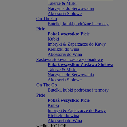
Talerze & Miski
Naczynia do Serwowania
Akcesoria Stołowe
On The Go
Butelki, kubki podróżne i termosy
Picie
Pokaż wszystko: Picie
Kubki
Imbryki & Zaparzacze do Kawy
Kieliszki do wina
Akcesoria do Wina
Zastawa stołowa i zestawy obiadowe
Pokaż wszystko: Zastawa Stołowa
Talerze & Miski
Naczynia do Serwowania
Akcesoria Stołowe
On The Go
Butelki, kubki podróżne i termosy
Picie
Pokaż wszystko: Picie
Kubki
Imbryki & Zaparzacze do Kawy
Kieliszki do wina
Akcesoria do Wina
według KOLOR