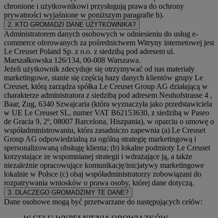
chronione i użytkownikowi przysługują prawa do ochrony
prywatności wyjaśnione w poniższym paragrafie h).
2. KTO GROMADZI DANE UŻYTKOWNIKA?
Administratorem danych osobowych w odniesieniu do usług e-
commerce oferowanych za pośrednictwem Witryny internetowej jest
Le Creuset Poland Sp. z o.o. z siedzibą pod adresem ul.
Marszałkowska 126/134, 00-008 Warszawa.
Jeżeli użytkownik zdecyduje się otrzymywać od nas materiały
marketingowe, stanie się częścią bazy danych klientów grupy Le
Creuset, którą zarządza spółka Le Creuset Group AG działającą w
charakterze administratora z siedzibą pod adresem Neuhofstrasse 4 ,
Baar, Zug, 6340 Szwajcaria (która wyznaczyła jako przedstawiciela
w UE Le Creuset SL, numer VAT B62153630, z siedzibą w Paseo
de Gracia 9, 2º, 08007 Barcelona, Hiszpania), w oparciu o umowę o
współadministrowaniu, która zasadniczo zapewnia (a) Le Creuset
Group AG odpowiedzialną za ogólną strategię marketingową i
spersonalizowaną obsługę klienta; (b) lokalne podmioty Le Creuset
korzystające ze wspomnianej strategii i wdrażające ją, a także
niezależnie opracowujące komunikację/inicjatywy marketingowe
lokalnie w Polsce (c) obaj współadministratorzy zobowiązani do
rozpatrywania wniosków o prawa osoby, której dane dotyczą.
3. DLACZEGO GROMADZIMY TE DANE?
Dane osobowe mogą być przetwarzane do następujących celów: