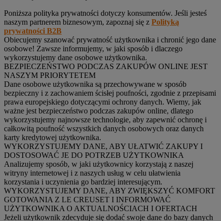
Poniższa polityka prywatności dotyczy konsumentów. Jeśli jesteś
naszym partnerem biznesowym, zapoznaj się z
Polityką
prywatności B2B
Obiecujemy szanować prywatność użytkownika i chronić jego dane
osobowe! Zawsze informujemy, w jaki sposób i dlaczego
wykorzystujemy dane osobowe użytkownika.
BEZPIECZEŃSTWO PODCZAS ZAKUPÓW ONLINE JEST
NASZYM PRIORYTETEM
Dane osobowe użytkownika są przechowywane w sposób
bezpieczny i z zachowaniem ścisłej poufności, zgodnie z przepisami
prawa europejskiego dotyczącymi ochrony danych. Wiemy, jak
ważne jest bezpieczeństwo podczas zakupów online, dlatego
wykorzystujemy najnowsze technologie, aby zapewnić ochronę i
całkowitą poufność wszystkich danych osobowych oraz danych
karty kredytowej użytkownika.
WYKORZYSTUJEMY DANE, ABY UŁATWIĆ ZAKUPY I
DOSTOSOWAĆ JE DO POTRZEB UŻYTKOWNIKA
Analizujemy sposób, w jaki użytkownicy korzystają z naszej
witryny internetowej i z naszych usług w celu ułatwienia
korzystania i uczynienia go bardziej interesującym.
WYKORZYSTUJEMY DANE, ABY ZWIĘKSZYĆ KOMFORT
GOTOWANIA Z LE CREUSET I INFORMOWAĆ
UŻYTKOWNIKA O AKTUALNOŚCIACH I OFERTACH
Jeżeli użytkownik zdecyduje się dodać swoje dane do bazy danych