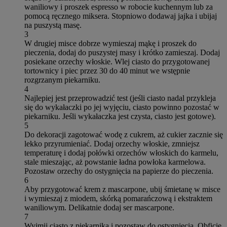
waniliowy i proszek espresso w robocie kuchennym lub za
pomocą ręcznego miksera. Stopniowo dodawaj jajka i ubijaj
na puszystą masę.
3
W drugiej misce dobrze wymieszaj mąkę i proszek do
pieczenia, dodaj do puszystej masy i krótko zamieszaj. Dodaj
posiekane orzechy włoskie. Wlej ciasto do przygotowanej
tortownicy i piec przez 30 do 40 minut we wstępnie
rozgrzanym piekarniku.
4
Najlepiej jest przeprowadzić test (jeśli ciasto nadal przykleja
się do wykałaczki po jej wyjęciu, ciasto powinno pozostać w
piekarniku. Jeśli wykałaczka jest czysta, ciasto jest gotowe).
5
Do dekoracji zagotować wodę z cukrem, aż cukier zacznie się
lekko przyrumieniać. Dodaj orzechy włoskie, zmniejsz
temperaturę i dodaj połówki orzechów włoskich do karmelu,
stale mieszając, aż powstanie ładna powłoka karmelowa.
Pozostaw orzechy do ostygnięcia na papierze do pieczenia.
6
Aby przygotować krem z mascarpone, ubij śmietanę w misce
i wymieszaj z miodem, skórką pomarańczową i ekstraktem
waniliowym. Delikatnie dodaj ser mascarpone.
7
Wyjmij ciasto z piekarnika i pozostaw do ostygnięcia. Obficie