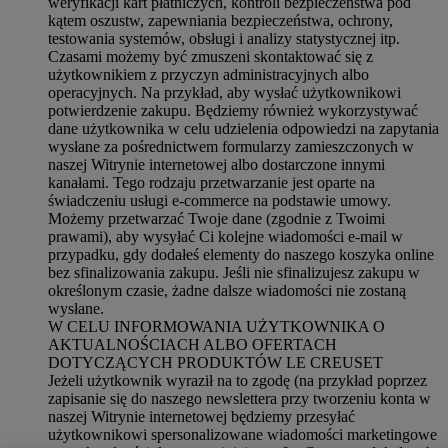
weryfikacji kart płatniczych, kontroli bezpieczeństwa pod
kątem oszustw, zapewniania bezpieczeństwa, ochrony,
testowania systemów, obsługi i analizy statystycznej itp.
Czasami możemy być zmuszeni skontaktować się z
użytkownikiem z przyczyn administracyjnych albo
operacyjnych. Na przykład, aby wysłać użytkownikowi
potwierdzenie zakupu. Będziemy również wykorzystywać
dane użytkownika w celu udzielenia odpowiedzi na zapytania
wysłane za pośrednictwem formularzy zamieszczonych w
naszej Witrynie internetowej albo dostarczone innymi
kanałami. Tego rodzaju przetwarzanie jest oparte na
świadczeniu usługi e-commerce na podstawie umowy.
Możemy przetwarzać Twoje dane (zgodnie z Twoimi
prawami), aby wysyłać Ci kolejne wiadomości e-mail w
przypadku, gdy dodałeś elementy do naszego koszyka online
bez sfinalizowania zakupu. Jeśli nie sfinalizujesz zakupu w
określonym czasie, żadne dalsze wiadomości nie zostaną
wysłane.
W CELU INFORMOWANIA UŻYTKOWNIKA O
AKTUALNOŚCIACH ALBO OFERTACH
DOTYCZĄCYCH PRODUKTÓW LE CREUSET
Jeżeli użytkownik wyraził na to zgodę (na przykład poprzez
zapisanie się do naszego newslettera przy tworzeniu konta w
naszej Witrynie internetowej będziemy przesyłać
użytkownikowi spersonalizowane wiadomości marketingowe