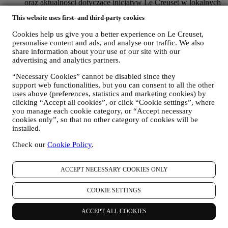
oraz aktualności dotyczące inicjatyw Le Creuset w lokalnych
oddziałach, lokalnych jednostek stowarzyszonych oraz
This website uses first- and third-party cookies
partnerów. Będziemy kontaktować się z użytkownikiem
głównie pocztą elektroniczną albo za pośrednictwem mediów
Cookies help us give you a better experience on Le Creuset,
społecznościowych, jak również korzystając z metod
personalise content and ads, and analyse our traffic. We also
automatycznych. Tego rodzaju komunikaty będą dotyczyły
share information about your use of our site with our
produktów Le Creuset albo otwarcia nowych sklepów,
advertising and analytics partners.
ekskluzywnych wydarzeń, konkursów, ankiet, prezentacji
zorganizowanych przez Le Creuset, którymi użytkownik
“Necessary Cookies” cannot be disabled since they
może być zainteresowany, albo ofert specjalnych, które mogą
support web functionalities, but you can consent to all the other
uses above (preferences, statistics and marketing cookies) by
się mu spodobać, również na podstawie pewnych informacji
clicking “Accept all cookies”, or click “Cookie settings”, where
szczegółowych, które posiadamy o użytkowniku, takich jak
you manage each cookie category, or “Accept necessary
lokalizacja albo historia zakupów. Będziemy przetwarzać
cookies only”, so that no other category of cookies will be
dane użytkownika, aby lepiej zrozumieć jego
installed.
zainteresowania. Umożliwia to nam personalizację
wiadomości kierowanych do użytkownika tak, aby były
Check our
Cookie Policy
.
bardziej adekwatne i interesujące. Nie przewiduje się żadnych
innych skutków. Gromadzimy również dane statystyczne
dotyczące otwierania wiadomości e-mail i kliknięć,
ACCEPT NECESSARY COOKIES ONLY
korzystając ze stosowanych w branży standardowych
technologii (w tym technologię Piksela Śledzącego)
COOKIE SETTINGS
ułatwiających monitorowanie naszego newslettera Tego
rodzaju przetwarzanie odbywa się na podstawie zgody
ACCEPT ALL COOKIES
użytkownika. Z opcji wyrażenia zgody można skorzystać w
sytuacjach, gdy dane osobowe są gromadzone, poprzez