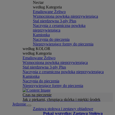
Nectar
według Kategoria
Emaliowane Żeliwo
Wzmocniona powłoka nieprzywierająca
Stal nierdzewna 3-ply Plus
Naczynia z ceramiczną powłoką
nieprzywierająca
Kamionka
Naczynia do pieczenia
Nieprzywierające formy do pieczenia
według KOLOR
według Kategoria
Emaliowane Żeliwo
Wzmocniona powłoka nieprzywierająca
Stal nierdzewna 3-ply Plus
Naczynia z ceramiczną powłoką nieprzywierająca
Kamionka
Naczynia do pieczenia
Nieprzywierające formy do pieczenia
Czas na pieczenie
Jak z piekarni, chrupiąca skórka i miękki środek
Jedzenie
Zastawa stołowa i zestawy obiadowe
Pokaż wszystko: Zastawa Stołowa