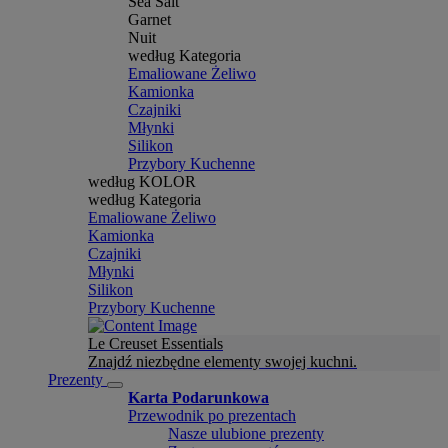
Sea Salt
Garnet
Nuit
według Kategoria
Emaliowane Żeliwo
Kamionka
Czajniki
Młynki
Silikon
Przybory Kuchenne
według KOLOR
według Kategoria
Emaliowane Żeliwo
Kamionka
Czajniki
Młynki
Silikon
Przybory Kuchenne
Le Creuset Essentials
Znajdź niezbędne elementy swojej kuchni.
Prezenty
Karta Podarunkowa
Przewodnik po prezentach
Nasze ulubione prezenty