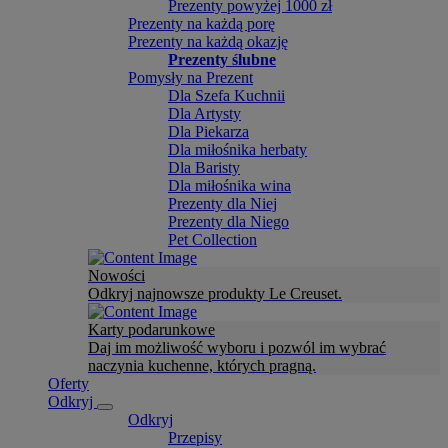
Prezenty powyżej 1000 zł
Prezenty na każdą porę
Prezenty na każdą okazję
Prezenty ślubne
Pomysły na Prezent
Dla Szefa Kuchnii
Dla Artysty
Dla Piekarza
Dla miłośnika herbaty
Dla Baristy
Dla miłośnika wina
Prezenty dla Niej
Prezenty dla Niego
Pet Collection
Nowości
Odkryj najnowsze produkty Le Creuset.
Karty podarunkowe
Daj im możliwość wyboru i pozwól im wybrać
naczynia kuchenne, których pragną.
Oferty
Odkryj
Odkryj
Przepisy