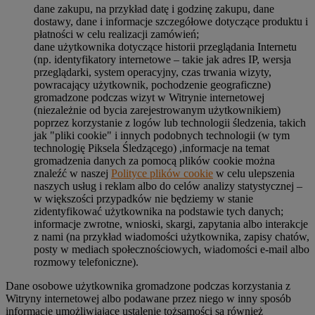
dane zakupu, na przykład datę i godzinę zakupu, dane
dostawy, dane i informacje szczegółowe dotyczące produktu i
płatności w celu realizacji zamówień;
dane użytkownika dotyczące historii przeglądania Internetu
(np. identyfikatory internetowe – takie jak adres IP, wersja
przeglądarki, system operacyjny, czas trwania wizyty,
powracający użytkownik, pochodzenie geograficzne)
gromadzone podczas wizyt w Witrynie internetowej
(niezależnie od bycia zarejestrowanym użytkownikiem)
poprzez korzystanie z logów lub technologii śledzenia, takich
jak "pliki cookie" i innych podobnych technologii (w tym
technologię Piksela Śledzącego) ,informacje na temat
gromadzenia danych za pomocą plików cookie można
znaleźć w naszej
Polityce plików cookie
w celu ulepszenia
naszych usług i reklam albo do celów analizy statystycznej –
w większości przypadków nie będziemy w stanie
zidentyfikować użytkownika na podstawie tych danych;
informacje zwrotne, wnioski, skargi, zapytania albo interakcje
z nami (na przykład wiadomości użytkownika, zapisy chatów,
posty w mediach społecznościowych, wiadomości e-mail albo
rozmowy telefoniczne).
Dane osobowe użytkownika gromadzone podczas korzystania z
Witryny internetowej albo podawane przez niego w inny sposób
informacje umożliwiające ustalenie tożsamości są również