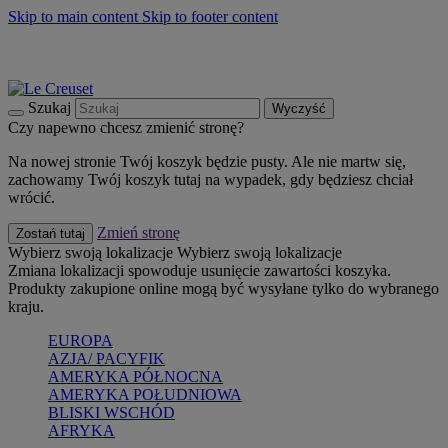
Skip to main content
Skip to footer content
Summer must-haves
Kup Teraz
Bezpłatna dostawa naczyń
Dostawa w ciągu 2-3 dni roboczych
Szukaj
Wyczyść
Czy napewno chcesz zmienić stronę?
Na nowej stronie Twój koszyk będzie pusty. Ale nie martw się,
zachowamy Twój koszyk tutaj na wypadek, gdy będziesz chciał
wrócić.
Zmień stronę
Zostań tutaj
Wybierz swoją lokalizacje
Wybierz swoją lokalizacje
Zmiana lokalizacji spowoduje usunięcie zawartości koszyka.
Produkty zakupione online mogą być wysyłane tylko do wybranego
kraju.
EUROPA
AZJA/ PACYFIK
AMERYKA PÓŁNOCNA
AMERYKA POŁUDNIOWA
BLISKI WSCHÓD
AFRYKA