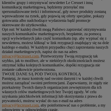
klientów grupy i otrzymywać newsletter Le Creuset i inną
komunikację marketingową, będziemy przesyłać mu
spersonalizowane treści i informować, gdy nowe produkty zostaną
wprowadzone na rynek, gdy pojawią się oferty specjalne, pokazy
gotowania albo nadchodzące wydarzenia bądź promocje
skierowane do użytkownika.
Opt out:
W każdej chwili mogą Państwo zaprzestać otrzymywania
naszych komunikatów marketingowych, bezpłatnie, za pomocą
opcji wyświetlanych jako część komunikatu (np. aby wypisać się z
newslettera, możesz kliknąć w link rezygnacji znajdujący się na dole
każdego e-maila). W każdym przypadku chęci zaprzestania naszych
działań marketingowych, napisz do nas na adres
privacy@lecreuset.com
. Przetworzymy Twoją rezygnację tak
szybko, jak to możliwe, ale w niektórych okolicznościach możesz
otrzymać kilka kolejnych komunikatów, dopóki rezygnacja nie
zostanie całkowicie przetworzona.
TWOJE DANE SĄ POD TWOJĄ KONTROLĄ
Pamiętaj, że masz kontrolę nad swoimi danymi i w każdej chwili
możesz zarządzać swoimi preferencjami. Zapewniamy, że nigdy nie
przekażemy Twoich danych organizacjom zewnętrznym dla ich
własnych celów marketingowych bez Twojej zgody. W celu
uzyskania jakichkolwiek informacji lub skorzystania z prawa do
prywatności, możesz wysłać do nas e-mail na adres
privacy@lecreuset.com
, aby poinformować nas o problemie, a my
odpowiemy w odpowiednim czasie.