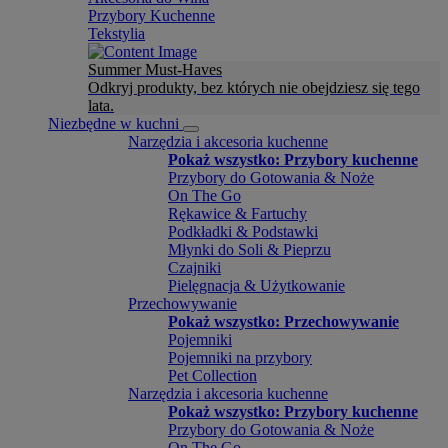
Przybory Kuchenne
Tekstylia
Summer Must-Haves
Odkryj produkty, bez których nie obejdziesz się tego
lata.
Niezbędne w kuchni
Narzędzia i akcesoria kuchenne
Pokaż wszystko: Przybory kuchenne
Przybory do Gotowania & Noże
On The Go
Rękawice & Fartuchy
Podkładki & Podstawki
Młynki do Soli & Pieprzu
Czajniki
Pielęgnacja & Użytkowanie
Przechowywanie
Pokaż wszystko: Przechowywanie
Pojemniki
Pojemniki na przybory
Pet Collection
Narzędzia i akcesoria kuchenne
Pokaż wszystko: Przybory kuchenne
Przybory do Gotowania & Noże
On The Go