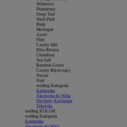
Wiśniowy
Płomienny
Deep Teal
Shell Pink
Biały
Meringue
Azure
Flint
Czarny Mat
Bleu Riviera
Chambray
Sea Salt
Bamboo Green
Czarny Błyszczący
Nectar
Nuit
według Kategoria
Kamionka
Akcesoria do Wina
Przybory Kuchenne
Tekstylia
według KOLOR
według Kategoria
Kamionka
Akcesoria do Wina