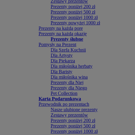
Zestawy prezentów
Prezenty poniżej 200 zł
Prezenty poniżej 500 zł
Prezenty poniżej 1000 zł
Prezenty powyżej 1000 zł
Prezenty na każdą porę
Prezenty na każdą okazję
Prezenty ślubne
Pomysły na Prezent
Dla Szefa Kuchnii
Dla Artysty
Dla Piekarza
Dla miłośnika herbaty
Dla Baristy
Dla miłośnika wina
Prezenty dla Niej
Prezenty dla Niego
Pet Collection
Karta Podarunkowa
Przewodnik po prezentach
Nasze ulubione prezenty
Zestawy prezentów
Prezenty poniżej 200 zł
Prezenty poniżej 500 zł
Prezenty poniżej 1000 zł