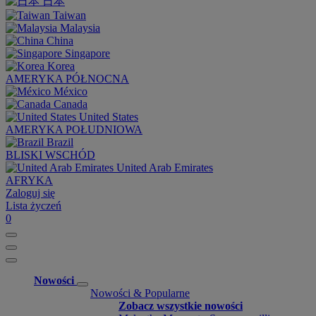
日本
Taiwan
Malaysia
China
Singapore
Korea
AMERYKA PÓŁNOCNA
México
Canada
United States
AMERYKA POŁUDNIOWA
Brazil
BLISKI WSCHÓD
United Arab Emirates
AFRYKA
Zaloguj się
Lista życzeń
0
Nowości
Nowości & Popularne
Zobacz wszystkie nowości