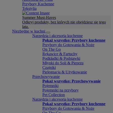
Przybory Kuchenne
Tekstylia
Summer Must-Haves
Odkryj produkty, bez których nie obejdziesz się tego
lata.
Niezbędne w kuchni
Narzędzia i akcesoria kuchenne
Pokaż wszystko: Przybory kuchenne
Przybory do Gotowania & Noże
On The Go
Rękawice & Fartuchy
Podkładki & Podstawki
Młynki do Soli & Pieprzu
Czajniki
Pielęgnacja & Użytkowanie
Przechowywanie
Pokaż wszystko: Przechowywanie
Pojemniki
Pojemniki na przybory
Pet Collection
Narzędzia i akcesoria kuchenne
Pokaż wszystko: Przybory kuchenne
Przybory do Gotowania & Noże
On The Go