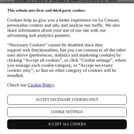
odwiedzanych w naszej witrynie internetowej, czytanych
treści naszych ofert. Używamy do tego głównie plików
This website uses first- and third-party cookies
cookie i podobnych technologii (w tym technologię Piksela
Cookies help us give you a better experience on Le Creuset,
Śledzącego), również w połączeniu z Twoimi danymi i
personalise content and ads, and analyse our traffic. We also
preferencjami zebranymi po zapisaniu się na naszą
share information about your use of our site with our
spersonalizowaną komunikację marketingową. Będziemy
advertising and analytics partners.
wykorzystywać te informacje do zarządzania naszymi
reklamami na innych stronach, udzielania dostępu do
“Necessary Cookies” cannot be disabled since they
określonych treści, dostosowywania treści albo ofert
support web functionalities, but you can consent to all the other
dostępnych dla użytkownika w Witrynie internetowej albo,
uses above (preferences, statistics and marketing cookies) by
jeżeli użytkownik wyrazi zgodę, do otrzymywania naszej
clicking “Accept all cookies”, or click “Cookie settings”, where
komunikacji marketingowej i przesyłania mu odpowiednich
you manage each cookie category, or “Accept necessary
wiadomości, które mogą mu się spodobać. Nie przewiduje się
cookies only”, so that no other category of cookies will be
żadnych innych skutków. Korzystanie z plików cookie
installed.
wymaga zgody użytkownika. Jeżeli użytkownik nie chce, aby
Check our
Cookie Policy
.
tego rodzaju dane były wykorzystywane w celu
przedstawiania mu reklam, treści albo wiadomości opartych
na zainteresowaniach, można ograniczyć korzystanie z
ACCEPT NECESSARY COOKIES ONLY
danych na temat aktywności internetowej użytkownika
poprzez zmianę ustawień plików cookie (jednak należy
COOKIE SETTINGS
pamiętać, że niektóre pliki cookie są niezbędne do korzystania
z Witryny internetowej). Należy mieć na uwadze, że nie
powoduje to rezygnacji z otrzymywania reklam, ofert ani
ACCEPT ALL COOKIES
wiadomości. Użytkownik nadal będzie otrzymywał ogólne