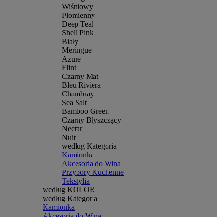
Wiśniowy
Płomienny
Deep Teal
Shell Pink
Biały
Meringue
Azure
Flint
Czarny Mat
Bleu Riviera
Chambray
Sea Salt
Bamboo Green
Czarny Błyszczący
Nectar
Nuit
według Kategoria
Kamionka
Akcesoria do Wina
Przybory Kuchenne
Tekstylia
według KOLOR
według Kategoria
Kamionka
Akcesoria do Wina