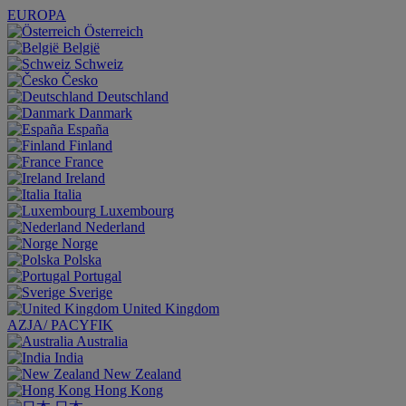
EUROPA
Österreich
België
Schweiz
Česko
Deutschland
Danmark
España
Finland
France
Ireland
Italia
Luxembourg
Nederland
Norge
Polska
Portugal
Sverige
United Kingdom
AZJA/ PACYFIK
Australia
India
New Zealand
Hong Kong