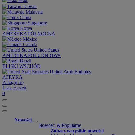
日本
Taiwan
Malaysia
China
Singapore
Korea
AMERYKA PÓŁNOCNA
México
Canada
United States
AMERYKA POŁUDNIOWA
Brazil
BLISKI WSCHÓD
United Arab Emirates
AFRYKA
Zaloguj się
Lista życzeń
0
Nowości
Nowości & Popularne
Zobacz wszystkie nowości