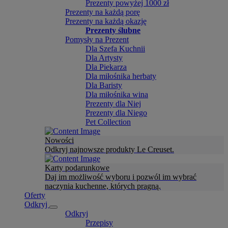
Prezenty powyżej 1000 zł
Prezenty na każdą porę
Prezenty na każdą okazję
Prezenty ślubne
Pomysły na Prezent
Dla Szefa Kuchnii
Dla Artysty
Dla Piekarza
Dla miłośnika herbaty
Dla Baristy
Dla miłośnika wina
Prezenty dla Niej
Prezenty dla Niego
Pet Collection
Nowości
Odkryj najnowsze produkty Le Creuset.
Karty podarunkowe
Daj im możliwość wyboru i pozwól im wybrać
naczynia kuchenne, których pragną.
Oferty
Odkryj
Odkryj
Przepisy