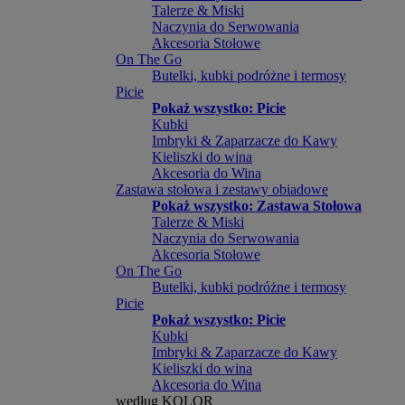
Talerze & Miski
Naczynia do Serwowania
Akcesoria Stołowe
On The Go
Butelki, kubki podróżne i termosy
Picie
Pokaż wszystko: Picie
Kubki
Imbryki & Zaparzacze do Kawy
Kieliszki do wina
Akcesoria do Wina
Zastawa stołowa i zestawy obiadowe
Pokaż wszystko: Zastawa Stołowa
Talerze & Miski
Naczynia do Serwowania
Akcesoria Stołowe
On The Go
Butelki, kubki podróżne i termosy
Picie
Pokaż wszystko: Picie
Kubki
Imbryki & Zaparzacze do Kawy
Kieliszki do wina
Akcesoria do Wina
według KOLOR