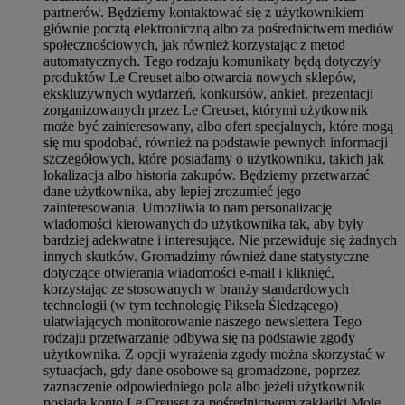
partnerów. Będziemy kontaktować się z użytkownikiem
głównie pocztą elektroniczną albo za pośrednictwem mediów
społecznościowych, jak również korzystając z metod
automatycznych. Tego rodzaju komunikaty będą dotyczyły
produktów Le Creuset albo otwarcia nowych sklepów,
ekskluzywnych wydarzeń, konkursów, ankiet, prezentacji
zorganizowanych przez Le Creuset, którymi użytkownik
może być zainteresowany, albo ofert specjalnych, które mogą
się mu spodobać, również na podstawie pewnych informacji
szczegółowych, które posiadamy o użytkowniku, takich jak
lokalizacja albo historia zakupów. Będziemy przetwarzać
dane użytkownika, aby lepiej zrozumieć jego
zainteresowania. Umożliwia to nam personalizację
wiadomości kierowanych do użytkownika tak, aby były
bardziej adekwatne i interesujące. Nie przewiduje się żadnych
innych skutków. Gromadzimy również dane statystyczne
dotyczące otwierania wiadomości e-mail i kliknięć,
korzystając ze stosowanych w branży standardowych
technologii (w tym technologię Piksela Śledzącego)
ułatwiających monitorowanie naszego newslettera Tego
rodzaju przetwarzanie odbywa się na podstawie zgody
użytkownika. Z opcji wyrażenia zgody można skorzystać w
sytuacjach, gdy dane osobowe są gromadzone, poprzez
zaznaczenie odpowiedniego pola albo jeżeli użytkownik
posiada konto Le Creuset za pośrednictwem zakładki Moje