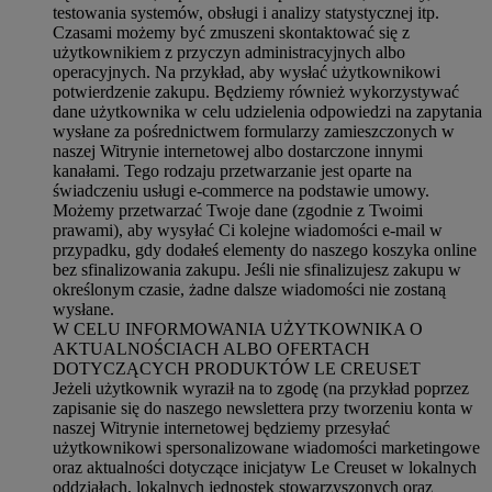
testowania systemów, obsługi i analizy statystycznej itp.
Czasami możemy być zmuszeni skontaktować się z
użytkownikiem z przyczyn administracyjnych albo
operacyjnych. Na przykład, aby wysłać użytkownikowi
potwierdzenie zakupu. Będziemy również wykorzystywać
dane użytkownika w celu udzielenia odpowiedzi na zapytania
wysłane za pośrednictwem formularzy zamieszczonych w
naszej Witrynie internetowej albo dostarczone innymi
kanałami. Tego rodzaju przetwarzanie jest oparte na
świadczeniu usługi e-commerce na podstawie umowy.
Możemy przetwarzać Twoje dane (zgodnie z Twoimi
prawami), aby wysyłać Ci kolejne wiadomości e-mail w
przypadku, gdy dodałeś elementy do naszego koszyka online
bez sfinalizowania zakupu. Jeśli nie sfinalizujesz zakupu w
określonym czasie, żadne dalsze wiadomości nie zostaną
wysłane.
W CELU INFORMOWANIA UŻYTKOWNIKA O
AKTUALNOŚCIACH ALBO OFERTACH
DOTYCZĄCYCH PRODUKTÓW LE CREUSET
Jeżeli użytkownik wyraził na to zgodę (na przykład poprzez
zapisanie się do naszego newslettera przy tworzeniu konta w
naszej Witrynie internetowej będziemy przesyłać
użytkownikowi spersonalizowane wiadomości marketingowe
oraz aktualności dotyczące inicjatyw Le Creuset w lokalnych
oddziałach, lokalnych jednostek stowarzyszonych oraz