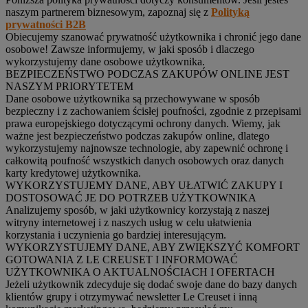
naszym partnerem biznesowym, zapoznaj się z
Polityką
prywatności B2B
Obiecujemy szanować prywatność użytkownika i chronić jego dane
osobowe! Zawsze informujemy, w jaki sposób i dlaczego
wykorzystujemy dane osobowe użytkownika.
BEZPIECZEŃSTWO PODCZAS ZAKUPÓW ONLINE JEST
NASZYM PRIORYTETEM
Dane osobowe użytkownika są przechowywane w sposób
bezpieczny i z zachowaniem ścisłej poufności, zgodnie z przepisami
prawa europejskiego dotyczącymi ochrony danych. Wiemy, jak
ważne jest bezpieczeństwo podczas zakupów online, dlatego
wykorzystujemy najnowsze technologie, aby zapewnić ochronę i
całkowitą poufność wszystkich danych osobowych oraz danych
karty kredytowej użytkownika.
WYKORZYSTUJEMY DANE, ABY UŁATWIĆ ZAKUPY I
DOSTOSOWAĆ JE DO POTRZEB UŻYTKOWNIKA
Analizujemy sposób, w jaki użytkownicy korzystają z naszej
witryny internetowej i z naszych usług w celu ułatwienia
korzystania i uczynienia go bardziej interesującym.
WYKORZYSTUJEMY DANE, ABY ZWIĘKSZYĆ KOMFORT
GOTOWANIA Z LE CREUSET I INFORMOWAĆ
UŻYTKOWNIKA O AKTUALNOŚCIACH I OFERTACH
Jeżeli użytkownik zdecyduje się dodać swoje dane do bazy danych
klientów grupy i otrzymywać newsletter Le Creuset i inną