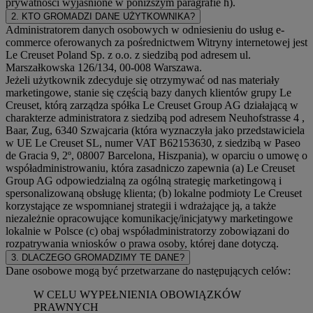
prywatności wyjaśnione w poniższym paragrafie h).
2. KTO GROMADZI DANE UŻYTKOWNIKA?
Administratorem danych osobowych w odniesieniu do usług e-
commerce oferowanych za pośrednictwem Witryny internetowej jest
Le Creuset Poland Sp. z o.o. z siedzibą pod adresem ul.
Marszałkowska 126/134, 00-008 Warszawa.
Jeżeli użytkownik zdecyduje się otrzymywać od nas materiały
marketingowe, stanie się częścią bazy danych klientów grupy Le
Creuset, którą zarządza spółka Le Creuset Group AG działającą w
charakterze administratora z siedzibą pod adresem Neuhofstrasse 4 ,
Baar, Zug, 6340 Szwajcaria (która wyznaczyła jako przedstawiciela
w UE Le Creuset SL, numer VAT B62153630, z siedzibą w Paseo
de Gracia 9, 2º, 08007 Barcelona, Hiszpania), w oparciu o umowę o
współadministrowaniu, która zasadniczo zapewnia (a) Le Creuset
Group AG odpowiedzialną za ogólną strategię marketingową i
spersonalizowaną obsługę klienta; (b) lokalne podmioty Le Creuset
korzystające ze wspomnianej strategii i wdrażające ją, a także
niezależnie opracowujące komunikację/inicjatywy marketingowe
lokalnie w Polsce (c) obaj współadministratorzy zobowiązani do
rozpatrywania wniosków o prawa osoby, której dane dotyczą.
3. DLACZEGO GROMADZIMY TE DANE?
Dane osobowe mogą być przetwarzane do następujących celów:
W CELU WYPEŁNIENIA OBOWIĄZKÓW
PRAWNYCH