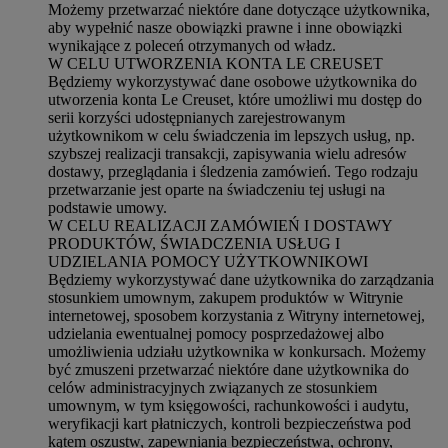
Możemy przetwarzać niektóre dane dotyczące użytkownika,
aby wypełnić nasze obowiązki prawne i inne obowiązki
wynikające z poleceń otrzymanych od władz.
W CELU UTWORZENIA KONTA LE CREUSET
Będziemy wykorzystywać dane osobowe użytkownika do
utworzenia konta Le Creuset, które umożliwi mu dostęp do
serii korzyści udostępnianych zarejestrowanym
użytkownikom w celu świadczenia im lepszych usług, np.
szybszej realizacji transakcji, zapisywania wielu adresów
dostawy, przeglądania i śledzenia zamówień. Tego rodzaju
przetwarzanie jest oparte na świadczeniu tej usługi na
podstawie umowy.
W CELU REALIZACJI ZAMÓWIEŃ I DOSTAWY
PRODUKTÓW, ŚWIADCZENIA USŁUG I
UDZIELANIA POMOCY UŻYTKOWNIKOWI
Będziemy wykorzystywać dane użytkownika do zarządzania
stosunkiem umownym, zakupem produktów w Witrynie
internetowej, sposobem korzystania z Witryny internetowej,
udzielania ewentualnej pomocy posprzedażowej albo
umożliwienia udziału użytkownika w konkursach. Możemy
być zmuszeni przetwarzać niektóre dane użytkownika do
celów administracyjnych związanych ze stosunkiem
umownym, w tym księgowości, rachunkowości i audytu,
weryfikacji kart płatniczych, kontroli bezpieczeństwa pod
kątem oszustw, zapewniania bezpieczeństwa, ochrony,