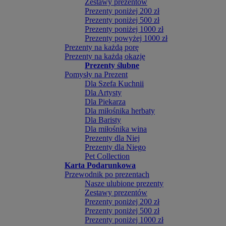
Zestawy prezentów
Prezenty poniżej 200 zł
Prezenty poniżej 500 zł
Prezenty poniżej 1000 zł
Prezenty powyżej 1000 zł
Prezenty na każdą porę
Prezenty na każdą okazję
Prezenty ślubne
Pomysły na Prezent
Dla Szefa Kuchnii
Dla Artysty
Dla Piekarza
Dla miłośnika herbaty
Dla Baristy
Dla miłośnika wina
Prezenty dla Niej
Prezenty dla Niego
Pet Collection
Karta Podarunkowa
Przewodnik po prezentach
Nasze ulubione prezenty
Zestawy prezentów
Prezenty poniżej 200 zł
Prezenty poniżej 500 zł
Prezenty poniżej 1000 zł