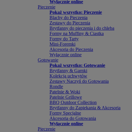
Wyłącznie online
Pieczenie
Pokaż wszystko: Pieczenie
Blachy do Pieczenia
Zestawy do Pieczenia
Brytfanny do pieczenia i do chleba
Formy na Muffiny & Ciastka
Formy do Tarty
Mini-Foremki
Akcesoria do Pieczenia
Wyłącznie online
Gotowanie
Pokaż wszystko: Gotowanie
Brytfanny & Garnki
Kolekcja uchwytów
Zestawy Naczyń do Gotowania
Rondle
Patelnie & Woki
Patelnie Grillowe
BBQ Outdoor Collection
Brytfanny do Zapiekania & Akcesoria
Formy Specjalne
Akcesoria do Gotowania
Wyłącznie online
Pieczenie