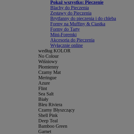
Pokaż wszystko: Pieczenie
Blachy do Pieczenia
Zestawy do Pieczenia
Brytfanny do pieczenia i do chleba
Formy na Muffiny & Ciastka
Formy do Tarty
Mini-Foremki
Akcesoria do Pieczenia
Wyłącznie online
według KOLOR
No Colour
Wiśniowy
Płomienny
Czarny Mat
Meringue
Azure
Flint
Sea Salt
Biały
Bleu Riviera
Czarny Błyszczący
Shell Pink
Deep Teal
Bamboo Green
Garnet