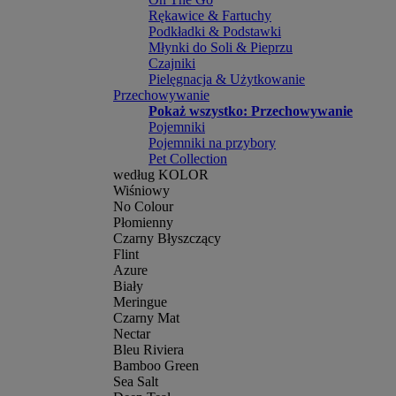
Rękawice & Fartuchy
Podkładki & Podstawki
Młynki do Soli & Pieprzu
Czajniki
Pielęgnacja & Użytkowanie
Przechowywanie
Pokaż wszystko: Przechowywanie
Pojemniki
Pojemniki na przybory
Pet Collection
według KOLOR
Wiśniowy
No Colour
Płomienny
Czarny Błyszczący
Flint
Azure
Biały
Meringue
Czarny Mat
Nectar
Bleu Riviera
Bamboo Green
Sea Salt