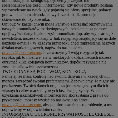
komunikację marketingową, będziemy przesyłać mu
spersonalizowane treści i informować, gdy nowe produkty zostaną
wprowadzone na rynek, gdy pojawią się oferty specjalne, pokazy
gotowania albo nadchodzące wydarzenia bądź promocje
skierowane do użytkownika.
Opt out:
W każdej chwili mogą Państwo zaprzestać otrzymywania
naszych komunikatów marketingowych, bezpłatnie, za pomocą
opcji wyświetlanych jako część komunikatu (np. aby wypisać się z
newslettera, możesz kliknąć w link rezygnacji znajdujący się na dole
każdego e-maila). W każdym przypadku chęci zaprzestania naszych
działań marketingowych, napisz do nas na adres
privacy@lecreuset.com
. Przetworzymy Twoją rezygnację tak
szybko, jak to możliwe, ale w niektórych okolicznościach możesz
otrzymać kilka kolejnych komunikatów, dopóki rezygnacja nie
zostanie całkowicie przetworzona.
TWOJE DANE SĄ POD TWOJĄ KONTROLĄ
Pamiętaj, że masz kontrolę nad swoimi danymi i w każdej chwili
możesz zarządzać swoimi preferencjami. Zapewniamy, że nigdy nie
przekażemy Twoich danych organizacjom zewnętrznym dla ich
własnych celów marketingowych bez Twojej zgody. W celu
uzyskania jakichkolwiek informacji lub skorzystania z prawa do
prywatności, możesz wysłać do nas e-mail na adres
privacy@lecreuset.com
, aby poinformować nas o problemie, a my
odpowiemy w odpowiednim czasie.
INFORMACJA O OCHRONIE PRYWATNOŚCI LE CREUSET