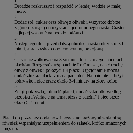
1
Drożdże rozkruszyć i rozpuścić w letniej wodzie w małej
misce.
2
Dodać sól, cukier oraz oliwę z oliwek i wszystko dobrze
zagnieść z mąką do uzyskania jednorodnego ciasta. Ciasto
najlepiej wstawić na noc do lodówki.
3
Następnego dnia przed dalszą obróbką ciasta odczekać 30
minut, aby uzyskało ono temperaturę pokojową.
4
Ciasto rozwałkować na 8 średnich lub 12 małych cienkich
placków. Rozgrzać dużą patelnię Le Creuset, nalać trochę
oliwy z oliwek i położyć 3-4 placki. Opcjonalnie można
dodać ziół, aż placki zaczną pachnieć. Na patelnię nałożyć
pokrywkę i piec przez około 3-4 minuty na złoty kolor.
5
Zdjąć pokrywkę, obrócić placki, dodać składniki według
przepisu „Wariacje na temat pizzy z patelni” i piec przez
około 5-7 minut.
Placki do pizzy bez dodatków i posypane prażonymi ziołami są
również wspaniałym uzupełnieniem do sałatek, krótko smażonych
mięs itp.