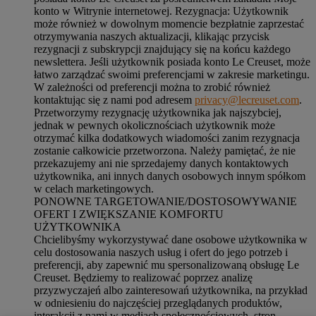
konto w Witrynie internetowej. Rezygnacja: Użytkownik
może również w dowolnym momencie bezpłatnie zaprzestać
otrzymywania naszych aktualizacji, klikając przycisk
rezygnacji z subskrypcji znajdujący się na końcu każdego
newslettera. Jeśli użytkownik posiada konto Le Creuset, może
łatwo zarządzać swoimi preferencjami w zakresie marketingu.
W zależności od preferencji można to zrobić również
kontaktując się z nami pod adresem
privacy@lecreuset.com
.
Przetworzymy rezygnację użytkownika jak najszybciej,
jednak w pewnych okolicznościach użytkownik może
otrzymać kilka dodatkowych wiadomości zanim rezygnacja
zostanie całkowicie przetworzona.
Należy pamiętać, że nie
przekazujemy ani nie sprzedajemy danych kontaktowych
użytkownika, ani innych danych osobowych innym spółkom
w celach marketingowych
.
PONOWNE TARGETOWANIE/DOSTOSOWYWANIE
OFERT I ZWIĘKSZANIE KOMFORTU
UŻYTKOWNIKA
Chcielibyśmy wykorzystywać dane osobowe użytkownika w
celu dostosowania naszych usług i ofert do jego potrzeb i
preferencji, aby zapewnić mu spersonalizowaną obsługę Le
Creuset. Będziemy to realizować poprzez analizę
przyzwyczajeń albo zainteresowań użytkownika, na przykład
w odniesieniu do najczęściej przeglądanych produktów,
interakcji z nami w mediach społecznościowych, stron