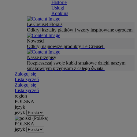
Historie
Usługi
Konkurs
Le Creuset Florals
Odkryj kształty płatków i wzory inspirowane ogrodem.
Nowości
Odkryj najnowsze produkty Le Creuset.
Nasze przepisy
Rozpieszczaj swoje kubki smakowe dzięki naszym
smakowitym przepisom z całego świata.
Zaloguj się
Lista życzeń
Zaloguj się
Lista życzeń
region
POLSKA
język
język
POLSKA
język