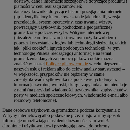
dostawy, dane i informacje szczegółowe dotyczące produktu i
płatności w celu realizacji zamówień;
dane użytkownika dotyczące historii przeglądania Internetu
(np. identyfikatory internetowe – takie jak adres IP, wersja
przeglądarki, system operacyjny, czas trwania wizyty,
powracający użytkownik, pochodzenie geograficzne)
gromadzone podczas wizyt w Witrynie internetowej
(niezależnie od bycia zarejestrowanym użytkownikiem)
poprzez korzystanie z logów lub technologii śledzenia, takich
jak "pliki cookie" i innych podobnych technologii (w tym
technologię Piksela Śledzącego) ,informacje na temat
gromadzenia danych za pomocą plików cookie można
znaleźć w naszej
Polityce plików cookie
w celu ulepszenia
naszych usług i reklam albo do celów analizy statystycznej –
w większości przypadków nie będziemy w stanie
zidentyfikować użytkownika na podstawie tych danych;
informacje zwrotne, wnioski, skargi, zapytania albo interakcje
z nami (na przykład wiadomości użytkownika, zapisy chatów,
posty w mediach społecznościowych, wiadomości e-mail albo
rozmowy telefoniczne).
Dane osobowe użytkownika gromadzone podczas korzystania z
Witryny internetowej albo podawane przez niego w inny sposób
informacje umożliwiające ustalenie tożsamości są również
chronione i użytkownikowi przysługują prawa do ochrony