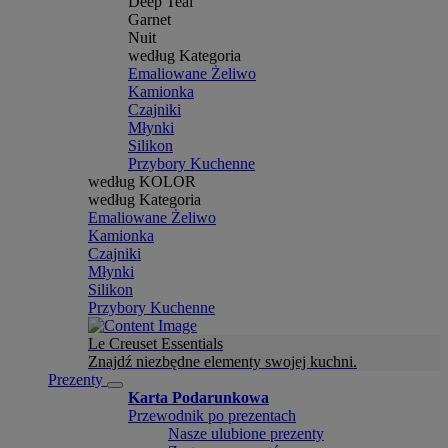
Deep Teal
Garnet
Nuit
według Kategoria
Emaliowane Żeliwo
Kamionka
Czajniki
Młynki
Silikon
Przybory Kuchenne
według KOLOR
według Kategoria
Emaliowane Żeliwo
Kamionka
Czajniki
Młynki
Silikon
Przybory Kuchenne
Le Creuset Essentials
Znajdź niezbędne elementy swojej kuchni.
Prezenty
Karta Podarunkowa
Przewodnik po prezentach
Nasze ulubione prezenty