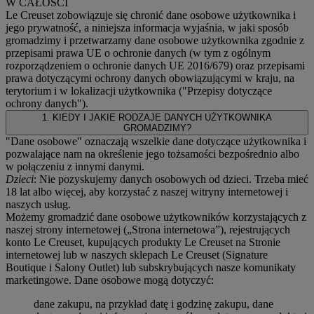
W CAŁOŚCI
Le Creuset zobowiązuje się chronić dane osobowe użytkownika i
jego prywatność, a niniejsza informacja wyjaśnia, w jaki sposób
gromadzimy i przetwarzamy dane osobowe użytkownika zgodnie z
przepisami prawa UE o ochronie danych (w tym z ogólnym
rozporządzeniem o ochronie danych UE 2016/679) oraz przepisami
prawa dotyczącymi ochrony danych obowiązującymi w kraju, na
terytorium i w lokalizacji użytkownika ("
Przepisy dotyczące
ochrony danych
").
1. KIEDY I JAKIE RODZAJE DANYCH UŻYTKOWNIKA
GROMADZIMY?
"Dane osobowe" oznaczają wszelkie dane dotyczące użytkownika i
pozwalające nam na określenie jego tożsamości bezpośrednio albo
w połączeniu z innymi danymi.
Dzieci
: Nie pozyskujemy danych osobowych od dzieci. Trzeba mieć
18 lat albo więcej, aby korzystać z naszej witryny internetowej i
naszych usług.
Możemy gromadzić dane osobowe użytkowników korzystających z
naszej strony internetowej („Strona internetowa”), rejestrujących
konto Le Creuset, kupujących produkty Le Creuset na Stronie
internetowej lub w naszych sklepach Le Creuset (Signature
Boutique i Salony Outlet) lub subskrybujących nasze komunikaty
marketingowe. Dane osobowe mogą dotyczyć:
dane zakupu, na przykład datę i godzinę zakupu, dane