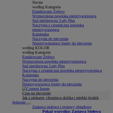
Nectar
według Kategoria
Emaliowane Żeliwo
Wzmocniona powłoka nieprzywierająca
Stal nierdzewna 3-ply Plus
Naczynia z ceramiczną powłoką
nieprzywierająca
Kamionka
Naczynia do pieczenia
Nieprzywierające formy do pieczenia
według KOLOR
według Kategoria
Emaliowane Żeliwo
Wzmocniona powłoka nieprzywierająca
Stal nierdzewna 3-ply Plus
Naczynia z ceramiczną powłoką nieprzywierająca
Kamionka
Naczynia do pieczenia
Nieprzywierające formy do pieczenia
Czas na pieczenie
Jak z piekarni, chrupiąca skórka i miękki środek
Jedzenie
Zastawa stołowa i zestawy obiadowe
Pokaż wszystko: Zastawa Stołowa