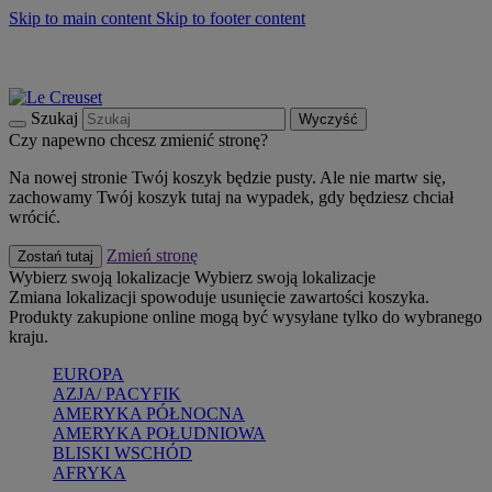
Skip to main content
Skip to footer content
Summer must-haves
Kup Teraz
Bezpłatna dostawa naczyń
Dostawa w ciągu 2-3 dni roboczych
Szukaj
Wyczyść
Czy napewno chcesz zmienić stronę?
Na nowej stronie Twój koszyk będzie pusty. Ale nie martw się,
zachowamy Twój koszyk tutaj na wypadek, gdy będziesz chciał
wrócić.
Zmień stronę
Zostań tutaj
Wybierz swoją lokalizacje
Wybierz swoją lokalizacje
Zmiana lokalizacji spowoduje usunięcie zawartości koszyka.
Produkty zakupione online mogą być wysyłane tylko do wybranego
kraju.
EUROPA
AZJA/ PACYFIK
AMERYKA PÓŁNOCNA
AMERYKA POŁUDNIOWA
BLISKI WSCHÓD
AFRYKA