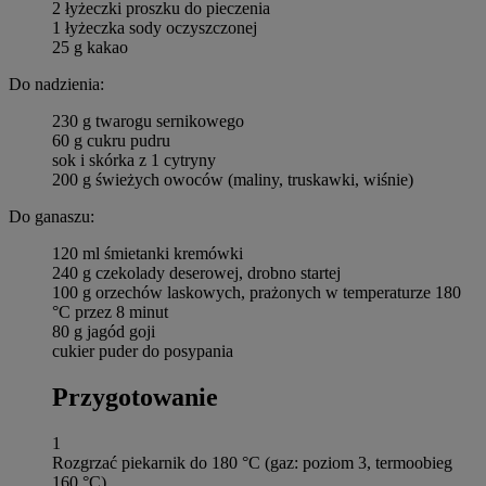
2 łyżeczki proszku do pieczenia
1 łyżeczka sody oczyszczonej
25 g kakao
Do nadzienia:
230 g twarogu sernikowego
60 g cukru pudru
sok i skórka z 1 cytryny
200 g świeżych owoców (maliny, truskawki, wiśnie)
Do ganaszu:
120 ml śmietanki kremówki
240 g czekolady deserowej, drobno startej
100 g orzechów laskowych, prażonych w temperaturze 180
°C przez 8 minut
80 g jagód goji
cukier puder do posypania
Przygotowanie
1
Rozgrzać piekarnik do 180 °C (gaz: poziom 3, termoobieg
160 °C).