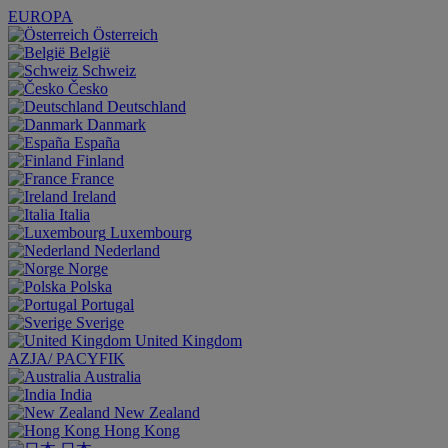
EUROPA
Österreich
België
Schweiz
Česko
Deutschland
Danmark
España
Finland
France
Ireland
Italia
Luxembourg
Nederland
Norge
Polska
Portugal
Sverige
United Kingdom
AZJA/ PACYFIK
Australia
India
New Zealand
Hong Kong