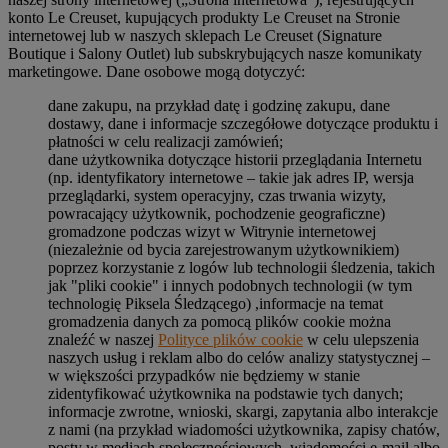
konto Le Creuset, kupujących produkty Le Creuset na Stronie
internetowej lub w naszych sklepach Le Creuset (Signature
Boutique i Salony Outlet) lub subskrybujących nasze komunikaty
marketingowe. Dane osobowe mogą dotyczyć:
dane zakupu, na przykład datę i godzinę zakupu, dane
dostawy, dane i informacje szczegółowe dotyczące produktu i
płatności w celu realizacji zamówień;
dane użytkownika dotyczące historii przeglądania Internetu
(np. identyfikatory internetowe – takie jak adres IP, wersja
przeglądarki, system operacyjny, czas trwania wizyty,
powracający użytkownik, pochodzenie geograficzne)
gromadzone podczas wizyt w Witrynie internetowej
(niezależnie od bycia zarejestrowanym użytkownikiem)
poprzez korzystanie z logów lub technologii śledzenia, takich
jak "pliki cookie" i innych podobnych technologii (w tym
technologię Piksela Śledzącego) ,informacje na temat
gromadzenia danych za pomocą plików cookie można
znaleźć w naszej
Polityce plików cookie
w celu ulepszenia
naszych usług i reklam albo do celów analizy statystycznej –
w większości przypadków nie będziemy w stanie
zidentyfikować użytkownika na podstawie tych danych;
informacje zwrotne, wnioski, skargi, zapytania albo interakcje
z nami (na przykład wiadomości użytkownika, zapisy chatów,
posty w mediach społecznościowych, wiadomości e-mail albo