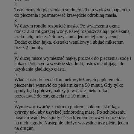
2
Trzy formy do pieczenia o średnicy 20 cm wyłożyć papierem
do pieczenia i posmarować krawędzie odrobiną masła.
3
W dużym rondlu rozpuścić masło. Po wyłączeniu ognia
dodać 250 ml gorącej wody, kawę rozpuszczalną i posiekaną
czekoladę, mieszać do uzyskania jednolitej konsystencji.
Dodać cukier, jajka, ekstrakt waniliowy i ubijać mikserem
przez 2 minuty.
4
W dużej misce wymieszać mąkę, proszek do pieczenia, sodę i
kakao. Połączyć wszystkie składniki, ostrożnie ubijając do
uzyskania gładkiego ciasta.
5
Wlać ciasto do trzech foremek wyłożonych papierem do
pieczenia i wstawić do piekarnika na 50 minut. Gdy tylko
spody będą gotowe, należy je wyjąć z piekarnika i
pozostawić do ostygnięcia na 10 minut.
6
Wymieszać twaróg z cukrem pudrem, sokiem i skórką z
cytryny tak, aby uzyskać jednorodną masę. Po schłodzeniu
posmarować dwa spody ciasta kremem serowym i rozłożyć
na nich jagody. Następnie ułożyć wszystkie trzy piętra jeden
na drugim.
7