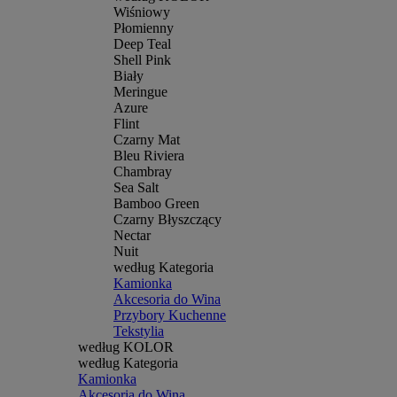
Wiśniowy
Płomienny
Deep Teal
Shell Pink
Biały
Meringue
Azure
Flint
Czarny Mat
Bleu Riviera
Chambray
Sea Salt
Bamboo Green
Czarny Błyszczący
Nectar
Nuit
według Kategoria
Kamionka
Akcesoria do Wina
Przybory Kuchenne
Tekstylia
według KOLOR
według Kategoria
Kamionka
Akcesoria do Wina