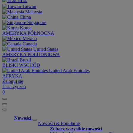
日本
Taiwan
Malaysia
China
Singapore
Korea
AMERYKA PÓŁNOCNA
México
Canada
United States
AMERYKA POŁUDNIOWA
Brazil
BLISKI WSCHÓD
United Arab Emirates
AFRYKA
Zaloguj się
Lista życzeń
0
Nowości
Nowości & Popularne
Zobacz wszystkie nowości