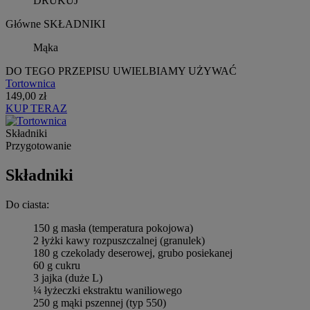
DRUKUJ
Główne SKŁADNIKI
Mąka
DO TEGO PRZEPISU UWIELBIAMY UŻYWAĆ
Tortownica
149,00 zł
KUP TERAZ
Składniki
Przygotowanie
Składniki
Do ciasta:
150 g masła (temperatura pokojowa)
2 łyżki kawy rozpuszczalnej (granulek)
180 g czekolady deserowej, grubo posiekanej
60 g cukru
3 jajka (duże L)
¼ łyżeczki ekstraktu waniliowego
250 g mąki pszennej (typ 550)