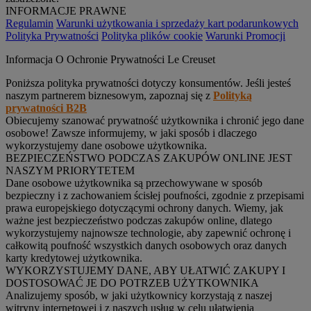
INFORMACJE PRAWNE
Regulamin
Warunki użytkowania i sprzedaży kart podarunkowych
Polityka Prywatności
Polityka plików cookie
Warunki Promocji
Informacja O Ochronie Prywatności Le Creuset
Poniższa polityka prywatności dotyczy konsumentów. Jeśli jesteś
naszym partnerem biznesowym, zapoznaj się z
Polityką
prywatności B2B
Obiecujemy szanować prywatność użytkownika i chronić jego dane
osobowe! Zawsze informujemy, w jaki sposób i dlaczego
wykorzystujemy dane osobowe użytkownika.
BEZPIECZEŃSTWO PODCZAS ZAKUPÓW ONLINE JEST
NASZYM PRIORYTETEM
Dane osobowe użytkownika są przechowywane w sposób
bezpieczny i z zachowaniem ścisłej poufności, zgodnie z przepisami
prawa europejskiego dotyczącymi ochrony danych. Wiemy, jak
ważne jest bezpieczeństwo podczas zakupów online, dlatego
wykorzystujemy najnowsze technologie, aby zapewnić ochronę i
całkowitą poufność wszystkich danych osobowych oraz danych
karty kredytowej użytkownika.
WYKORZYSTUJEMY DANE, ABY UŁATWIĆ ZAKUPY I
DOSTOSOWAĆ JE DO POTRZEB UŻYTKOWNIKA
Analizujemy sposób, w jaki użytkownicy korzystają z naszej
witryny internetowej i z naszych usług w celu ułatwienia