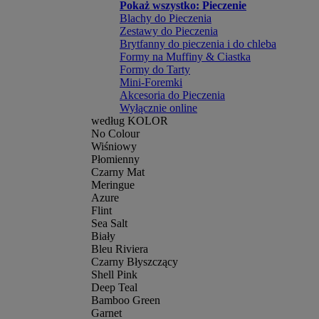
Pokaż wszystko: Pieczenie
Blachy do Pieczenia
Zestawy do Pieczenia
Brytfanny do pieczenia i do chleba
Formy na Muffiny & Ciastka
Formy do Tarty
Mini-Foremki
Akcesoria do Pieczenia
Wyłącznie online
według KOLOR
No Colour
Wiśniowy
Płomienny
Czarny Mat
Meringue
Azure
Flint
Sea Salt
Biały
Bleu Riviera
Czarny Błyszczący
Shell Pink
Deep Teal
Bamboo Green
Garnet