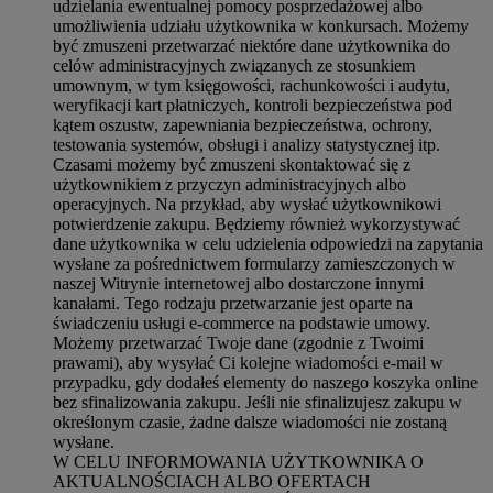
udzielania ewentualnej pomocy posprzedażowej albo
umożliwienia udziału użytkownika w konkursach. Możemy
być zmuszeni przetwarzać niektóre dane użytkownika do
celów administracyjnych związanych ze stosunkiem
umownym, w tym księgowości, rachunkowości i audytu,
weryfikacji kart płatniczych, kontroli bezpieczeństwa pod
kątem oszustw, zapewniania bezpieczeństwa, ochrony,
testowania systemów, obsługi i analizy statystycznej itp.
Czasami możemy być zmuszeni skontaktować się z
użytkownikiem z przyczyn administracyjnych albo
operacyjnych. Na przykład, aby wysłać użytkownikowi
potwierdzenie zakupu. Będziemy również wykorzystywać
dane użytkownika w celu udzielenia odpowiedzi na zapytania
wysłane za pośrednictwem formularzy zamieszczonych w
naszej Witrynie internetowej albo dostarczone innymi
kanałami. Tego rodzaju przetwarzanie jest oparte na
świadczeniu usługi e-commerce na podstawie umowy.
Możemy przetwarzać Twoje dane (zgodnie z Twoimi
prawami), aby wysyłać Ci kolejne wiadomości e-mail w
przypadku, gdy dodałeś elementy do naszego koszyka online
bez sfinalizowania zakupu. Jeśli nie sfinalizujesz zakupu w
określonym czasie, żadne dalsze wiadomości nie zostaną
wysłane.
W CELU INFORMOWANIA UŻYTKOWNIKA O
AKTUALNOŚCIACH ALBO OFERTACH