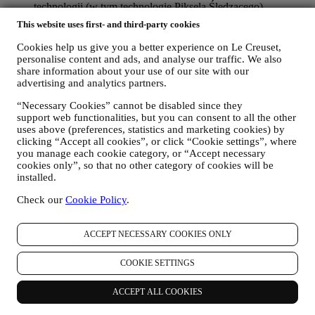
technologii (w tym technologię Piksela Śledzącego)
ułatwiających monitorowanie naszego newslettera Tego
This website uses first- and third-party cookies
rodzaju przetwarzanie odbywa się na podstawie zgody
użytkownika. Z opcji wyrażenia zgody można skorzystać w
Cookies help us give you a better experience on Le Creuset,
sytuacjach, gdy dane osobowe są gromadzone, poprzez
personalise content and ads, and analyse our traffic. We also
zaznaczenie odpowiedniego pola albo jeżeli użytkownik
share information about your use of our site with our
posiada konto Le Creuset za pośrednictwem zakładki Moje
advertising and analytics partners.
konto w Witrynie internetowej. Rezygnacja: Użytkownik
“Necessary Cookies” cannot be disabled since they
może również w dowolnym momencie bezpłatnie zaprzestać
support web functionalities, but you can consent to all the other
otrzymywania naszych aktualizacji, klikając przycisk
uses above (preferences, statistics and marketing cookies) by
rezygnacji z subskrypcji znajdujący się na końcu każdego
clicking “Accept all cookies”, or click “Cookie settings”, where
newslettera. Jeśli użytkownik posiada konto Le Creuset, może
you manage each cookie category, or “Accept necessary
łatwo zarządzać swoimi preferencjami w zakresie marketingu.
cookies only”, so that no other category of cookies will be
W zależności od preferencji można to zrobić również
installed.
kontaktując się z nami pod adresem
privacy@lecreuset.com
.
Przetworzymy rezygnację użytkownika jak najszybciej,
Check our
Cookie Policy
.
jednak w pewnych okolicznościach użytkownik może
otrzymać kilka dodatkowych wiadomości zanim rezygnacja
zostanie całkowicie przetworzona.
Należy pamiętać, że nie
ACCEPT NECESSARY COOKIES ONLY
przekazujemy ani nie sprzedajemy danych kontaktowych
użytkownika, ani innych danych osobowych innym spółkom
COOKIE SETTINGS
w celach marketingowych
.
PONOWNE TARGETOWANIE/DOSTOSOWYWANIE
ACCEPT ALL COOKIES
OFERT I ZWIĘKSZANIE KOMFORTU
UŻYTKOWNIKA