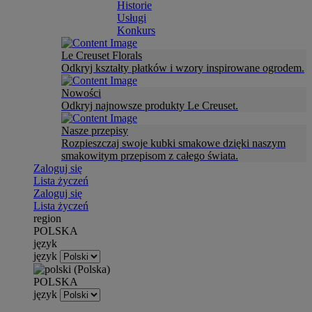
Historie
Usługi
Konkurs
Le Creuset Florals
Odkryj kształty płatków i wzory inspirowane ogrodem.
Nowości
Odkryj najnowsze produkty Le Creuset.
Nasze przepisy
Rozpieszczaj swoje kubki smakowe dzięki naszym
smakowitym przepisom z całego świata.
Zaloguj się
Lista życzeń
Zaloguj się
Lista życzeń
region
POLSKA
język
język
POLSKA
język