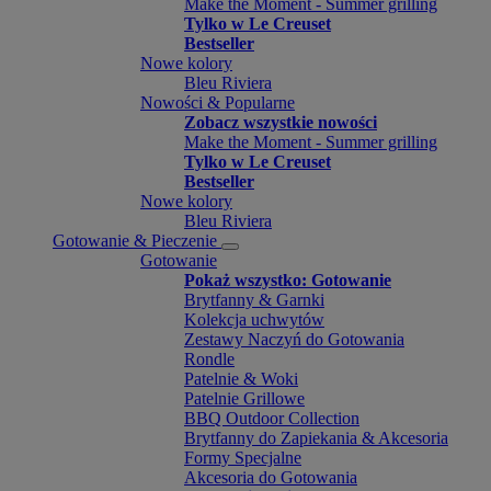
Make the Moment - Summer grilling
Tylko w Le Creuset
Bestseller
Nowe kolory
Bleu Riviera
Nowości & Popularne
Zobacz wszystkie nowości
Make the Moment - Summer grilling
Tylko w Le Creuset
Bestseller
Nowe kolory
Bleu Riviera
Gotowanie & Pieczenie
Gotowanie
Pokaż wszystko: Gotowanie
Brytfanny & Garnki
Kolekcja uchwytów
Zestawy Naczyń do Gotowania
Rondle
Patelnie & Woki
Patelnie Grillowe
BBQ Outdoor Collection
Brytfanny do Zapiekania & Akcesoria
Formy Specjalne
Akcesoria do Gotowania