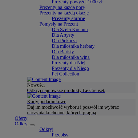
Prezenty powyżej 1000 zł
Prezenty na każdą porę
Prezenty na każdą okazję
Prezenty ślubne
Pomysły na Prezent
Dla Szefa Kuchnii
Dla Artysty
Dla Piekarza
Dla miłośnika herbaty
Dla Baristy
Dla miłośnika wina
Prezenty dla Niej
Prezenty dla Niego
Pet Collection
Nowości
Odkryj najnowsze produkty Le Creuset.
Karty podarunkowe
Daj im możliwość wyboru i pozwól im wybrać
naczynia kuchenne, których pragną.
Oferty
Odkryj
Odkryj
Przepisy