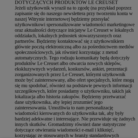
DOTYCZĄCYCH PRODUKTÓW LE CREUSET
Jeżeli użytkownik wyraził na to zgodę (na przykład poprzez
zapisanie się do naszego newslettera przy tworzeniu konta w
naszej Witrynie internetowej będziemy przesyłać
użytkownikowi spersonalizowane wiadomości marketingowe
oraz aktualności dotyczące inicjatyw Le Creuset w lokalnych
oddziałach, lokalnych jednostek stowarzyszonych oraz
partnerów. Będziemy kontaktować się z użytkownikiem
głównie pocztą elektroniczną albo za pośrednictwem mediów
społecznościowych, jak również korzystając z metod
automatycznych. Tego rodzaju komunikaty będą dotyczyły
produktów Le Creuset albo otwarcia nowych sklepów,
ekskluzywnych wydarzeń, konkursów, ankiet, prezentacji
zorganizowanych przez Le Creuset, którymi użytkownik
może być zainteresowany, albo ofert specjalnych, które mogą
się mu spodobać, również na podstawie pewnych informacji
szczegółowych, które posiadamy o użytkowniku, takich jak
lokalizacja albo historia zakupów. Będziemy przetwarzać
dane użytkownika, aby lepiej zrozumieć jego
zainteresowania. Umożliwia to nam personalizację
wiadomości kierowanych do użytkownika tak, aby były
bardziej adekwatne i interesujące. Nie przewiduje się żadnych
innych skutków. Gromadzimy również dane statystyczne
dotyczące otwierania wiadomości e-mail i kliknięć,
korzystając ze stosowanych w branży standardowych