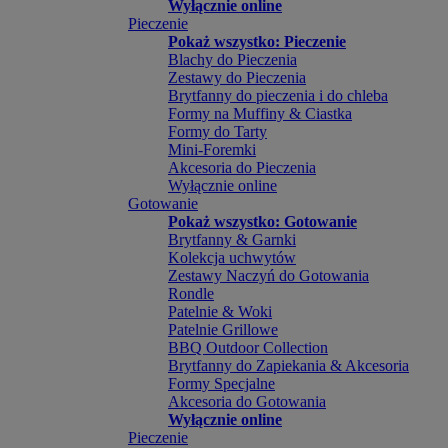
Wyłącznie online
Pieczenie
Pokaż wszystko: Pieczenie
Blachy do Pieczenia
Zestawy do Pieczenia
Brytfanny do pieczenia i do chleba
Formy na Muffiny & Ciastka
Formy do Tarty
Mini-Foremki
Akcesoria do Pieczenia
Wyłącznie online
Gotowanie
Pokaż wszystko: Gotowanie
Brytfanny & Garnki
Kolekcja uchwytów
Zestawy Naczyń do Gotowania
Rondle
Patelnie & Woki
Patelnie Grillowe
BBQ Outdoor Collection
Brytfanny do Zapiekania & Akcesoria
Formy Specjalne
Akcesoria do Gotowania
Wyłącznie online
Pieczenie