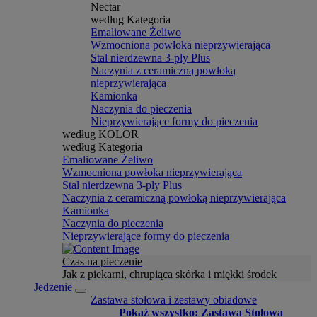
Nectar
według Kategoria
Emaliowane Żeliwo
Wzmocniona powłoka nieprzywierająca
Stal nierdzewna 3-ply Plus
Naczynia z ceramiczną powłoką
nieprzywierająca
Kamionka
Naczynia do pieczenia
Nieprzywierające formy do pieczenia
według KOLOR
według Kategoria
Emaliowane Żeliwo
Wzmocniona powłoka nieprzywierająca
Stal nierdzewna 3-ply Plus
Naczynia z ceramiczną powłoką nieprzywierająca
Kamionka
Naczynia do pieczenia
Nieprzywierające formy do pieczenia
Czas na pieczenie
Jak z piekarni, chrupiąca skórka i miękki środek
Jedzenie
Zastawa stołowa i zestawy obiadowe
Pokaż wszystko: Zastawa Stołowa