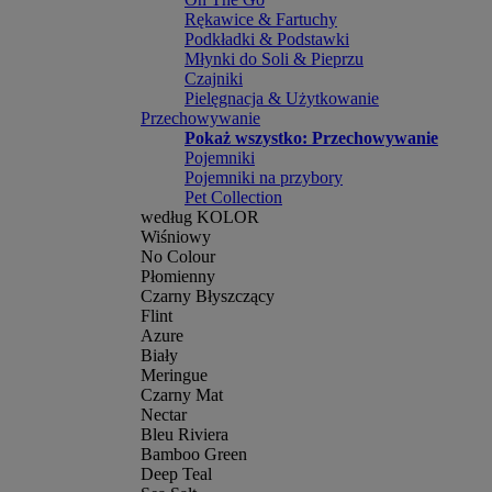
Rękawice & Fartuchy
Podkładki & Podstawki
Młynki do Soli & Pieprzu
Czajniki
Pielęgnacja & Użytkowanie
Przechowywanie
Pokaż wszystko: Przechowywanie
Pojemniki
Pojemniki na przybory
Pet Collection
według KOLOR
Wiśniowy
No Colour
Płomienny
Czarny Błyszczący
Flint
Azure
Biały
Meringue
Czarny Mat
Nectar
Bleu Riviera
Bamboo Green
Deep Teal