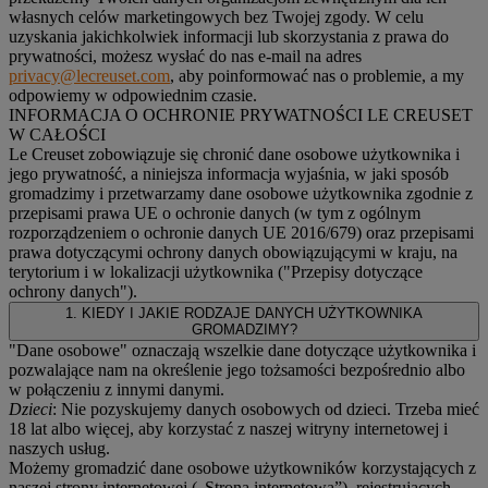
własnych celów marketingowych bez Twojej zgody. W celu
uzyskania jakichkolwiek informacji lub skorzystania z prawa do
prywatności, możesz wysłać do nas e-mail na adres
privacy@lecreuset.com
, aby poinformować nas o problemie, a my
odpowiemy w odpowiednim czasie.
INFORMACJA O OCHRONIE PRYWATNOŚCI LE CREUSET
W CAŁOŚCI
Le Creuset zobowiązuje się chronić dane osobowe użytkownika i
jego prywatność, a niniejsza informacja wyjaśnia, w jaki sposób
gromadzimy i przetwarzamy dane osobowe użytkownika zgodnie z
przepisami prawa UE o ochronie danych (w tym z ogólnym
rozporządzeniem o ochronie danych UE 2016/679) oraz przepisami
prawa dotyczącymi ochrony danych obowiązującymi w kraju, na
terytorium i w lokalizacji użytkownika ("
Przepisy dotyczące
ochrony danych
").
1. KIEDY I JAKIE RODZAJE DANYCH UŻYTKOWNIKA
GROMADZIMY?
"Dane osobowe" oznaczają wszelkie dane dotyczące użytkownika i
pozwalające nam na określenie jego tożsamości bezpośrednio albo
w połączeniu z innymi danymi.
Dzieci
: Nie pozyskujemy danych osobowych od dzieci. Trzeba mieć
18 lat albo więcej, aby korzystać z naszej witryny internetowej i
naszych usług.
Możemy gromadzić dane osobowe użytkowników korzystających z
naszej strony internetowej („Strona internetowa”), rejestrujących