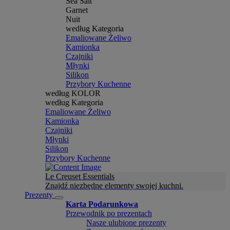
Sea Salt
Garnet
Nuit
według Kategoria
Emaliowane Żeliwo
Kamionka
Czajniki
Młynki
Silikon
Przybory Kuchenne
według KOLOR
według Kategoria
Emaliowane Żeliwo
Kamionka
Czajniki
Młynki
Silikon
Przybory Kuchenne
Le Creuset Essentials
Znajdź niezbędne elementy swojej kuchni.
Prezenty
Karta Podarunkowa
Przewodnik po prezentach
Nasze ulubione prezenty