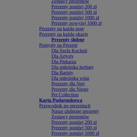
Zestawy prezentów
Prezenty poniżej 200 zł
Prezenty poniżej 500 zł
Prezenty poniżej 1000 zł
Prezenty powyżej 1000 zł
Prezenty na każdą porę
Prezenty na każdą okazję
Prezenty ślubne
Pomysły na Prezent
Dla Szefa Kuchnii
Dla Artysty
Dla Piekarza
Dla miłośnika herbaty
Dla Baristy
Dla miłośnika wina
Prezenty dla Niej
Prezenty dla Niego
Pet Collection
Karta Podarunkowa
Przewodnik po prezentach
Nasze ulubione prezenty
Zestawy prezentów
Prezenty poniżej 200 zł
Prezenty poniżej 500 zł
Prezenty poniżej 1000 zł