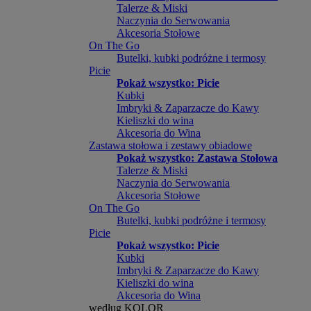
Talerze & Miski
Naczynia do Serwowania
Akcesoria Stołowe
On The Go
Butelki, kubki podróżne i termosy
Picie
Pokaż wszystko: Picie
Kubki
Imbryki & Zaparzacze do Kawy
Kieliszki do wina
Akcesoria do Wina
Zastawa stołowa i zestawy obiadowe
Pokaż wszystko: Zastawa Stołowa
Talerze & Miski
Naczynia do Serwowania
Akcesoria Stołowe
On The Go
Butelki, kubki podróżne i termosy
Picie
Pokaż wszystko: Picie
Kubki
Imbryki & Zaparzacze do Kawy
Kieliszki do wina
Akcesoria do Wina
według KOLOR