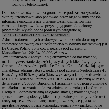
rozmowy telefoniczne).
Dane osobowe użytkownika gromadzone podczas korzystania z
Witryny internetowej albo podawane przez niego w inny sposób
informacje umożliwiające ustalenie tożsamości są również
chronione i użytkownikowi przysługują prawa do ochrony
prywatności wyjaśnione w poniższym paragrafie h).
2. KTO GROMADZI DANE UŻYTKOWNIKA?
Administratorem danych osobowych w odniesieniu do usług e-
commerce oferowanych za pośrednictwem Witryny internetowej jest
Le Creuset Poland Sp. z o.o. z siedzibą pod adresem ul.
Marszałkowska 126/134, 00-008 Warszawa.
Jeżeli użytkownik zdecyduje się otrzymywać od nas materiały
marketingowe, stanie się częścią bazy danych klientów grupy Le
Creuset, którą zarządza spółka Le Creuset Group AG działającą w
charakterze administratora z siedzibą pod adresem Neuhofstrasse 4 ,
Baar, Zug, 6340 Szwajcaria (która wyznaczyła jako przedstawiciela
w UE Le Creuset SL, numer VAT B62153630, z siedzibą w Paseo
de Gracia 9, 2º, 08007 Barcelona, Hiszpania), w oparciu o umowę o
współadministrowaniu, która zasadniczo zapewnia (a) Le Creuset
Group AG odpowiedzialną za ogólną strategię marketingową i
spersonalizowaną obsługę klienta; (b) lokalne podmioty Le Creuset
korzystające ze wspomnianej strategii i wdrażające ją, a także
niezależnie opracowujące komunikację/inicjatywy marketingowe