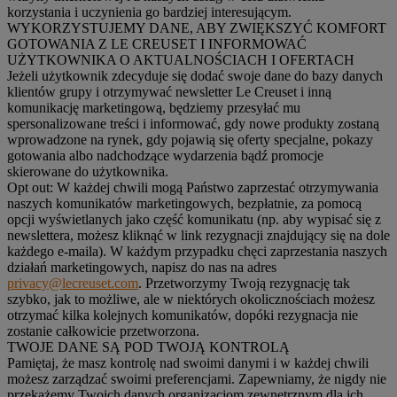
korzystania i uczynienia go bardziej interesującym.
WYKORZYSTUJEMY DANE, ABY ZWIĘKSZYĆ KOMFORT
GOTOWANIA Z LE CREUSET I INFORMOWAĆ
UŻYTKOWNIKA O AKTUALNOŚCIACH I OFERTACH
Jeżeli użytkownik zdecyduje się dodać swoje dane do bazy danych
klientów grupy i otrzymywać newsletter Le Creuset i inną
komunikację marketingową, będziemy przesyłać mu
spersonalizowane treści i informować, gdy nowe produkty zostaną
wprowadzone na rynek, gdy pojawią się oferty specjalne, pokazy
gotowania albo nadchodzące wydarzenia bądź promocje
skierowane do użytkownika.
Opt out:
W każdej chwili mogą Państwo zaprzestać otrzymywania
naszych komunikatów marketingowych, bezpłatnie, za pomocą
opcji wyświetlanych jako część komunikatu (np. aby wypisać się z
newslettera, możesz kliknąć w link rezygnacji znajdujący się na dole
każdego e-maila). W każdym przypadku chęci zaprzestania naszych
działań marketingowych, napisz do nas na adres
privacy@lecreuset.com
. Przetworzymy Twoją rezygnację tak
szybko, jak to możliwe, ale w niektórych okolicznościach możesz
otrzymać kilka kolejnych komunikatów, dopóki rezygnacja nie
zostanie całkowicie przetworzona.
TWOJE DANE SĄ POD TWOJĄ KONTROLĄ
Pamiętaj, że masz kontrolę nad swoimi danymi i w każdej chwili
możesz zarządzać swoimi preferencjami. Zapewniamy, że nigdy nie
przekażemy Twoich danych organizacjom zewnętrznym dla ich