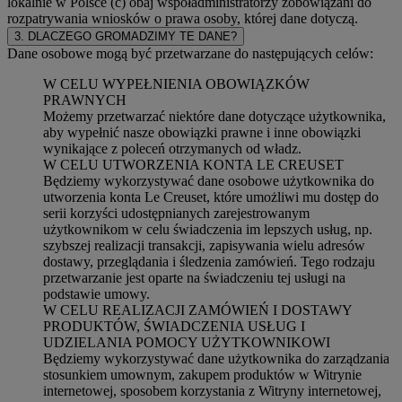
lokalnie w Polsce (c) obaj współadministratorzy zobowiązani do
rozpatrywania wniosków o prawa osoby, której dane dotyczą.
3. DLACZEGO GROMADZIMY TE DANE?
Dane osobowe mogą być przetwarzane do następujących celów:
W CELU WYPEŁNIENIA OBOWIĄZKÓW
PRAWNYCH
Możemy przetwarzać niektóre dane dotyczące użytkownika,
aby wypełnić nasze obowiązki prawne i inne obowiązki
wynikające z poleceń otrzymanych od władz.
W CELU UTWORZENIA KONTA LE CREUSET
Będziemy wykorzystywać dane osobowe użytkownika do
utworzenia konta Le Creuset, które umożliwi mu dostęp do
serii korzyści udostępnianych zarejestrowanym
użytkownikom w celu świadczenia im lepszych usług, np.
szybszej realizacji transakcji, zapisywania wielu adresów
dostawy, przeglądania i śledzenia zamówień. Tego rodzaju
przetwarzanie jest oparte na świadczeniu tej usługi na
podstawie umowy.
W CELU REALIZACJI ZAMÓWIEŃ I DOSTAWY
PRODUKTÓW, ŚWIADCZENIA USŁUG I
UDZIELANIA POMOCY UŻYTKOWNIKOWI
Będziemy wykorzystywać dane użytkownika do zarządzania
stosunkiem umownym, zakupem produktów w Witrynie
internetowej, sposobem korzystania z Witryny internetowej,