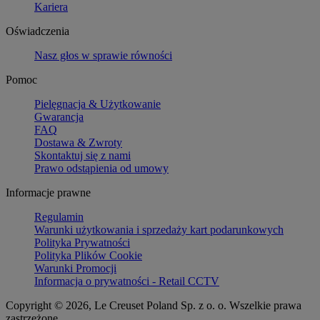
Kariera
Oświadczenia
Nasz głos w sprawie równości
Pomoc
Pielęgnacja & Użytkowanie
Gwarancja
FAQ
Dostawa & Zwroty
Skontaktuj się z nami
Prawo odstąpienia od umowy
Informacje prawne
Regulamin
Warunki użytkowania i sprzedaży kart podarunkowych
Polityka Prywatności
Polityka Plików Cookie
Warunki Promocji
Informacja o prywatności - Retail CCTV
Copyright © 2026, Le Creuset Poland Sp. z o. o. Wszelkie prawa
zastrzeżone.