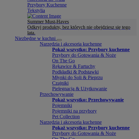
Przybory Kuchenne
Tekstylia
Summer Must-Haves
Odkryj produkty, bez których nie obejdziesz się tego
lata.
Niezbędne w kuchni
Narzędzia i akcesoria kuchenne
Pokaż wszystko: Przybory kuchenne
Przybory do Gotowania & Noże
On The Go
Rękawice & Fartuchy
Podkładki & Podstawki
Młynki do Soli & Pieprzu
Czajniki
Pielęgnacja & Użytkowanie
Przechowywanie
Pokaż wszystko: Przechowywanie
Pojemniki
Pojemniki na przybory
Pet Collection
Narzędzia i akcesoria kuchenne
Pokaż wszystko: Przybory kuchenne
Przybory do Gotowania & Noże
On The Go