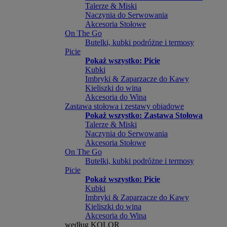
Talerze & Miski
Naczynia do Serwowania
Akcesoria Stołowe
On The Go
Butelki, kubki podróżne i termosy
Picie
Pokaż wszystko: Picie
Kubki
Imbryki & Zaparzacze do Kawy
Kieliszki do wina
Akcesoria do Wina
Zastawa stołowa i zestawy obiadowe
Pokaż wszystko: Zastawa Stołowa
Talerze & Miski
Naczynia do Serwowania
Akcesoria Stołowe
On The Go
Butelki, kubki podróżne i termosy
Picie
Pokaż wszystko: Picie
Kubki
Imbryki & Zaparzacze do Kawy
Kieliszki do wina
Akcesoria do Wina
według KOLOR