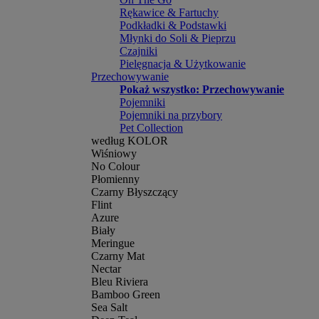
Rękawice & Fartuchy
Podkładki & Podstawki
Młynki do Soli & Pieprzu
Czajniki
Pielęgnacja & Użytkowanie
Przechowywanie
Pokaż wszystko: Przechowywanie
Pojemniki
Pojemniki na przybory
Pet Collection
według KOLOR
Wiśniowy
No Colour
Płomienny
Czarny Błyszczący
Flint
Azure
Biały
Meringue
Czarny Mat
Nectar
Bleu Riviera
Bamboo Green
Sea Salt