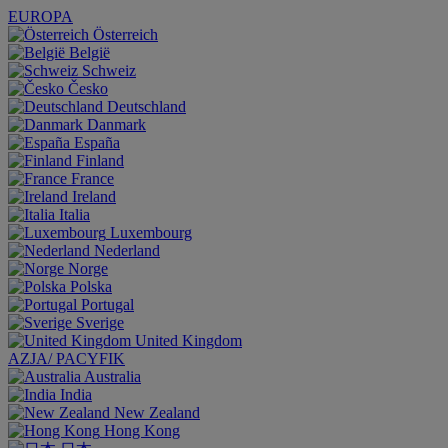
EUROPA
Österreich
België
Schweiz
Česko
Deutschland
Danmark
España
Finland
France
Ireland
Italia
Luxembourg
Nederland
Norge
Polska
Portugal
Sverige
United Kingdom
AZJA/ PACYFIK
Australia
India
New Zealand
Hong Kong