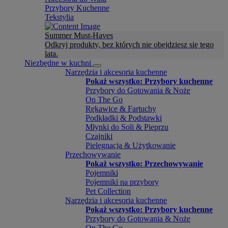
Przybory Kuchenne
Tekstylia
Summer Must-Haves
Odkryj produkty, bez których nie obejdziesz się tego
lata.
Niezbędne w kuchni
Narzędzia i akcesoria kuchenne
Pokaż wszystko: Przybory kuchenne
Przybory do Gotowania & Noże
On The Go
Rękawice & Fartuchy
Podkładki & Podstawki
Młynki do Soli & Pieprzu
Czajniki
Pielęgnacja & Użytkowanie
Przechowywanie
Pokaż wszystko: Przechowywanie
Pojemniki
Pojemniki na przybory
Pet Collection
Narzędzia i akcesoria kuchenne
Pokaż wszystko: Przybory kuchenne
Przybory do Gotowania & Noże
On The Go