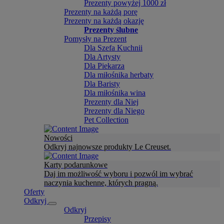
Prezenty powyżej 1000 zł
Prezenty na każdą porę
Prezenty na każdą okazję
Prezenty ślubne
Pomysły na Prezent
Dla Szefa Kuchnii
Dla Artysty
Dla Piekarza
Dla miłośnika herbaty
Dla Baristy
Dla miłośnika wina
Prezenty dla Niej
Prezenty dla Niego
Pet Collection
Nowości
Odkryj najnowsze produkty Le Creuset.
Karty podarunkowe
Daj im możliwość wyboru i pozwól im wybrać
naczynia kuchenne, których pragną.
Oferty
Odkryj
Odkryj
Przepisy