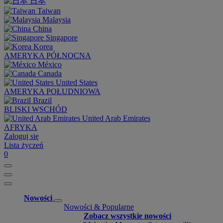
日本
Taiwan
Malaysia
China
Singapore
Korea
AMERYKA PÓŁNOCNA
México
Canada
United States
AMERYKA POŁUDNIOWA
Brazil
BLISKI WSCHÓD
United Arab Emirates
AFRYKA
Zaloguj się
Lista życzeń
0
Nowości
Nowości & Popularne
Zobacz wszystkie nowości