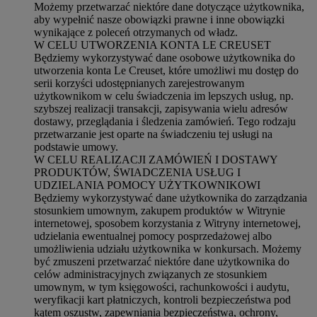
Możemy przetwarzać niektóre dane dotyczące użytkownika,
aby wypełnić nasze obowiązki prawne i inne obowiązki
wynikające z poleceń otrzymanych od władz.
W CELU UTWORZENIA KONTA LE CREUSET
Będziemy wykorzystywać dane osobowe użytkownika do
utworzenia konta Le Creuset, które umożliwi mu dostęp do
serii korzyści udostępnianych zarejestrowanym
użytkownikom w celu świadczenia im lepszych usług, np.
szybszej realizacji transakcji, zapisywania wielu adresów
dostawy, przeglądania i śledzenia zamówień. Tego rodzaju
przetwarzanie jest oparte na świadczeniu tej usługi na
podstawie umowy.
W CELU REALIZACJI ZAMÓWIEŃ I DOSTAWY
PRODUKTÓW, ŚWIADCZENIA USŁUG I
UDZIELANIA POMOCY UŻYTKOWNIKOWI
Będziemy wykorzystywać dane użytkownika do zarządzania
stosunkiem umownym, zakupem produktów w Witrynie
internetowej, sposobem korzystania z Witryny internetowej,
udzielania ewentualnej pomocy posprzedażowej albo
umożliwienia udziału użytkownika w konkursach. Możemy
być zmuszeni przetwarzać niektóre dane użytkownika do
celów administracyjnych związanych ze stosunkiem
umownym, w tym księgowości, rachunkowości i audytu,
weryfikacji kart płatniczych, kontroli bezpieczeństwa pod
kątem oszustw, zapewniania bezpieczeństwa, ochrony,