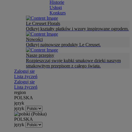
Historie
Usługi
Konkurs
Le Creuset Florals
Odkryj kształty płatków i wzory inspirowane ogrodem.
Nowości
Odkryj najnowsze produkty Le Creuset.
Nasze przepisy
Rozpieszczaj swoje kubki smakowe dzięki naszym
smakowitym przepisom z całego świata.
Zaloguj się
Lista życzeń
Zaloguj się
Lista życzeń
region
POLSKA
język
język
POLSKA
język