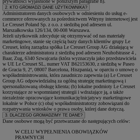
prywatności wyjaśnione w poniższym paragrafie h).
2. KTO GROMADZI DANE UŻYTKOWNIKA?
Administratorem danych osobowych w odniesieniu do usług e-
commerce oferowanych za pośrednictwem Witryny internetowej jest
Le Creuset Poland Sp. z o.o. z siedzibą pod adresem ul.
Marszałkowska 126/134, 00-008 Warszawa.
Jeżeli użytkownik zdecyduje się otrzymywać od nas materiały
marketingowe, stanie się częścią bazy danych klientów grupy Le
Creuset, którą zarządza spółka Le Creuset Group AG działającą w
charakterze administratora z siedzibą pod adresem Neuhofstrasse 4 ,
Baar, Zug, 6340 Szwajcaria (która wyznaczyła jako przedstawiciela
w UE Le Creuset SL, numer VAT B62153630, z siedzibą w Paseo
de Gracia 9, 2º, 08007 Barcelona, Hiszpania), w oparciu o umowę o
współadministrowaniu, która zasadniczo zapewnia (a) Le Creuset
Group AG odpowiedzialną za ogólną strategię marketingową i
spersonalizowaną obsługę klienta; (b) lokalne podmioty Le Creuset
korzystające ze wspomnianej strategii i wdrażające ją, a także
niezależnie opracowujące komunikację/inicjatywy marketingowe
lokalnie w Polsce (c) obaj współadministratorzy zobowiązani do
rozpatrywania wniosków o prawa osoby, której dane dotyczą.
3. DLACZEGO GROMADZIMY TE DANE?
Dane osobowe mogą być przetwarzane do następujących celów:
W CELU WYPEŁNIENIA OBOWIĄZKÓW
PRAWNYCH