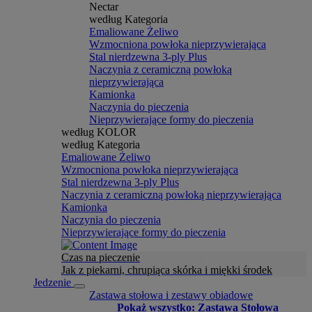
Nectar
według Kategoria
Emaliowane Żeliwo
Wzmocniona powłoka nieprzywierająca
Stal nierdzewna 3-ply Plus
Naczynia z ceramiczną powłoką
nieprzywierająca
Kamionka
Naczynia do pieczenia
Nieprzywierające formy do pieczenia
według KOLOR
według Kategoria
Emaliowane Żeliwo
Wzmocniona powłoka nieprzywierająca
Stal nierdzewna 3-ply Plus
Naczynia z ceramiczną powłoką nieprzywierająca
Kamionka
Naczynia do pieczenia
Nieprzywierające formy do pieczenia
Czas na pieczenie
Jak z piekarni, chrupiąca skórka i miękki środek
Jedzenie
Zastawa stołowa i zestawy obiadowe
Pokaż wszystko: Zastawa Stołowa