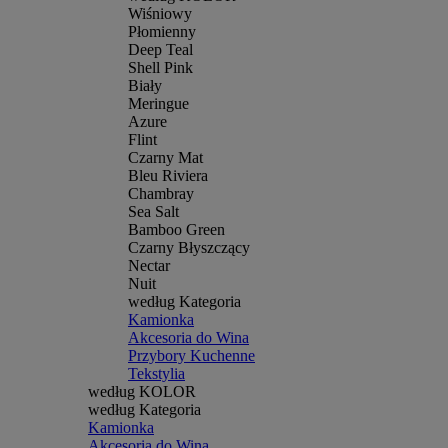
Wiśniowy
Płomienny
Deep Teal
Shell Pink
Biały
Meringue
Azure
Flint
Czarny Mat
Bleu Riviera
Chambray
Sea Salt
Bamboo Green
Czarny Błyszczący
Nectar
Nuit
według Kategoria
Kamionka
Akcesoria do Wina
Przybory Kuchenne
Tekstylia
według KOLOR
według Kategoria
Kamionka
Akcesoria do Wina