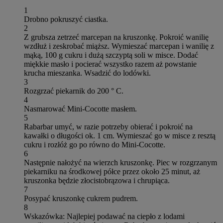
1
Drobno pokruszyć ciastka.
2
Z grubsza zetrzeć marcepan na kruszonkę. Pokroić wanilię
wzdłuż i zeskrobać miąższ. Wymieszać marcepan i wanilię z
mąką, 100 g cukru i dużą szczyptą soli w misce. Dodać
miękkie masło i pocierać wszystko razem aż powstanie
krucha mieszanka. Wsadzić do lodówki.
3
Rozgrzać piekarnik do 200 ° C.
4
Nasmarować Mini-Cocotte masłem.
5
Rabarbar umyć, w razie potrzeby obierać i pokroić na
kawałki o długości ok. 1 cm. Wymieszać go w misce z resztą
cukru i rozłóż go po równo do Mini-Cocotte.
6
Następnie nałożyć na wierzch kruszonkę. Piec w rozgrzanym
piekarniku na środkowej półce przez około 25 minut, aż
kruszonka będzie złocistobrązowa i chrupiąca.
7
Posypać kruszonkę cukrem pudrem.
8
Wskazówka: Najlepiej podawać na ciepło z lodami