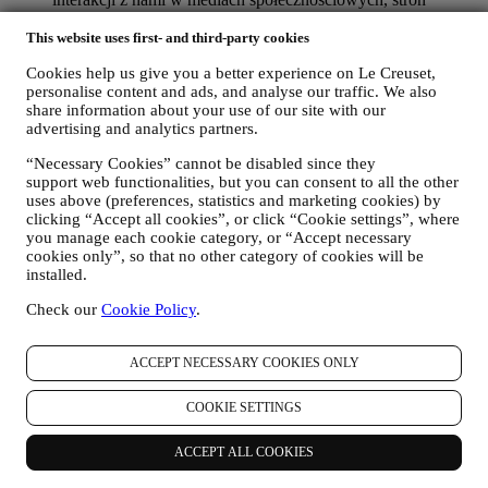
odwiedzanych w naszej witrynie internetowej, czytanych
treści naszych ofert. Używamy do tego głównie plików
This website uses first- and third-party cookies
cookie i podobnych technologii (w tym technologię Piksela
Cookies help us give you a better experience on Le Creuset,
Śledzącego), również w połączeniu z Twoimi danymi i
personalise content and ads, and analyse our traffic. We also
preferencjami zebranymi po zapisaniu się na naszą
share information about your use of our site with our
spersonalizowaną komunikację marketingową. Będziemy
advertising and analytics partners.
wykorzystywać te informacje do zarządzania naszymi
reklamami na innych stronach, udzielania dostępu do
“Necessary Cookies” cannot be disabled since they
określonych treści, dostosowywania treści albo ofert
support web functionalities, but you can consent to all the other
dostępnych dla użytkownika w Witrynie internetowej albo,
uses above (preferences, statistics and marketing cookies) by
jeżeli użytkownik wyrazi zgodę, do otrzymywania naszej
clicking “Accept all cookies”, or click “Cookie settings”, where
komunikacji marketingowej i przesyłania mu odpowiednich
you manage each cookie category, or “Accept necessary
wiadomości, które mogą mu się spodobać. Nie przewiduje się
cookies only”, so that no other category of cookies will be
żadnych innych skutków. Korzystanie z plików cookie
installed.
wymaga zgody użytkownika. Jeżeli użytkownik nie chce, aby
Check our
Cookie Policy
.
tego rodzaju dane były wykorzystywane w celu
przedstawiania mu reklam, treści albo wiadomości opartych
na zainteresowaniach, można ograniczyć korzystanie z
ACCEPT NECESSARY COOKIES ONLY
danych na temat aktywności internetowej użytkownika
poprzez zmianę ustawień plików cookie (jednak należy
COOKIE SETTINGS
pamiętać, że niektóre pliki cookie są niezbędne do korzystania
z Witryny internetowej). Należy mieć na uwadze, że nie
powoduje to rezygnacji z otrzymywania reklam, ofert ani
ACCEPT ALL COOKIES
wiadomości. Użytkownik nadal będzie otrzymywał ogólne