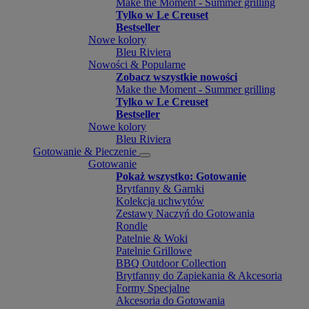
Make the Moment - Summer grilling
Tylko w Le Creuset
Bestseller
Nowe kolory
Bleu Riviera
Nowości & Popularne
Zobacz wszystkie nowości
Make the Moment - Summer grilling
Tylko w Le Creuset
Bestseller
Nowe kolory
Bleu Riviera
Gotowanie & Pieczenie
Gotowanie
Pokaż wszystko: Gotowanie
Brytfanny & Garnki
Kolekcja uchwytów
Zestawy Naczyń do Gotowania
Rondle
Patelnie & Woki
Patelnie Grillowe
BBQ Outdoor Collection
Brytfanny do Zapiekania & Akcesoria
Formy Specjalne
Akcesoria do Gotowania