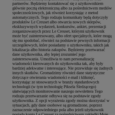
partnerów. Będziemy kontaktować się z użytkownikiem
głównie pocztą elektroniczną albo za pośrednictwem mediów
społecznościowych, jak również korzystając z metod
automatycznych. Tego rodzaju komunikaty będą dotyczyły
produktów Le Creuset albo otwarcia nowych sklepów,
ekskluzywnych wydarzeń, konkursów, ankiet, prezentacji
zorganizowanych przez Le Creuset, którymi użytkownik
może być zainteresowany, albo ofert specjalnych, które mogą
się mu spodobać, również na podstawie pewnych informacji
szczegółowych, które posiadamy o użytkowniku, takich jak
lokalizacja albo historia zakupów. Będziemy przetwarzać
dane użytkownika, aby lepiej zrozumieć jego
zainteresowania. Umożliwia to nam personalizację
wiadomości kierowanych do użytkownika tak, aby były
bardziej adekwatne i interesujące. Nie przewiduje się żadnych
innych skutków. Gromadzimy również dane statystyczne
dotyczące otwierania wiadomości e-mail i kliknięć,
korzystając ze stosowanych w branży standardowych
technologii (w tym technologię Piksela Śledzącego)
ułatwiających monitorowanie naszego newslettera Tego
rodzaju przetwarzanie odbywa się na podstawie zgody
użytkownika. Z opcji wyrażenia zgody można skorzystać w
sytuacjach, gdy dane osobowe są gromadzone, poprzez
zaznaczenie odpowiedniego pola albo jeżeli użytkownik
posiada konto Le Creuset za pośrednictwem zakładki Moje