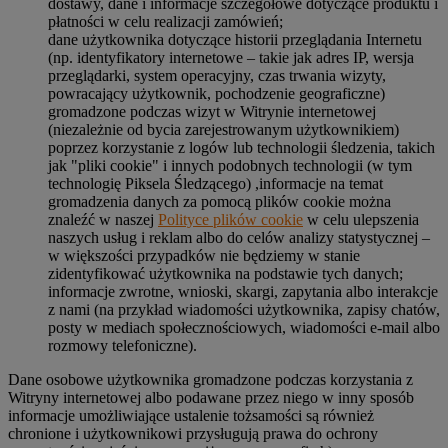
dostawy, dane i informacje szczegółowe dotyczące produktu i
płatności w celu realizacji zamówień;
dane użytkownika dotyczące historii przeglądania Internetu
(np. identyfikatory internetowe – takie jak adres IP, wersja
przeglądarki, system operacyjny, czas trwania wizyty,
powracający użytkownik, pochodzenie geograficzne)
gromadzone podczas wizyt w Witrynie internetowej
(niezależnie od bycia zarejestrowanym użytkownikiem)
poprzez korzystanie z logów lub technologii śledzenia, takich
jak "pliki cookie" i innych podobnych technologii (w tym
technologię Piksela Śledzącego) ,informacje na temat
gromadzenia danych za pomocą plików cookie można
znaleźć w naszej
Polityce plików cookie
w celu ulepszenia
naszych usług i reklam albo do celów analizy statystycznej –
w większości przypadków nie będziemy w stanie
zidentyfikować użytkownika na podstawie tych danych;
informacje zwrotne, wnioski, skargi, zapytania albo interakcje
z nami (na przykład wiadomości użytkownika, zapisy chatów,
posty w mediach społecznościowych, wiadomości e-mail albo
rozmowy telefoniczne).
Dane osobowe użytkownika gromadzone podczas korzystania z
Witryny internetowej albo podawane przez niego w inny sposób
informacje umożliwiające ustalenie tożsamości są również
chronione i użytkownikowi przysługują prawa do ochrony