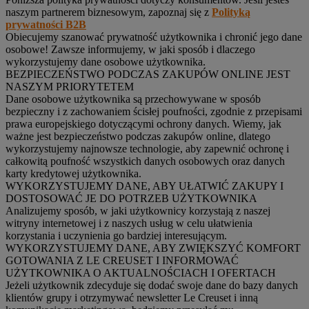
naszym partnerem biznesowym, zapoznaj się z
Polityką
prywatności B2B
Obiecujemy szanować prywatność użytkownika i chronić jego dane
osobowe! Zawsze informujemy, w jaki sposób i dlaczego
wykorzystujemy dane osobowe użytkownika.
BEZPIECZEŃSTWO PODCZAS ZAKUPÓW ONLINE JEST
NASZYM PRIORYTETEM
Dane osobowe użytkownika są przechowywane w sposób
bezpieczny i z zachowaniem ścisłej poufności, zgodnie z przepisami
prawa europejskiego dotyczącymi ochrony danych. Wiemy, jak
ważne jest bezpieczeństwo podczas zakupów online, dlatego
wykorzystujemy najnowsze technologie, aby zapewnić ochronę i
całkowitą poufność wszystkich danych osobowych oraz danych
karty kredytowej użytkownika.
WYKORZYSTUJEMY DANE, ABY UŁATWIĆ ZAKUPY I
DOSTOSOWAĆ JE DO POTRZEB UŻYTKOWNIKA
Analizujemy sposób, w jaki użytkownicy korzystają z naszej
witryny internetowej i z naszych usług w celu ułatwienia
korzystania i uczynienia go bardziej interesującym.
WYKORZYSTUJEMY DANE, ABY ZWIĘKSZYĆ KOMFORT
GOTOWANIA Z LE CREUSET I INFORMOWAĆ
UŻYTKOWNIKA O AKTUALNOŚCIACH I OFERTACH
Jeżeli użytkownik zdecyduje się dodać swoje dane do bazy danych
klientów grupy i otrzymywać newsletter Le Creuset i inną