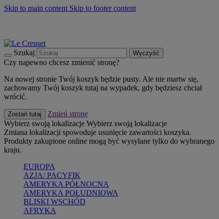
Skip to main content
Skip to footer content
Summer must-haves
Kup Teraz
Bezpłatna dostawa naczyń
Dostawa w ciągu 2-3 dni roboczych
Szukaj
Wyczyść
Czy napewno chcesz zmienić stronę?
Na nowej stronie Twój koszyk będzie pusty. Ale nie martw się,
zachowamy Twój koszyk tutaj na wypadek, gdy będziesz chciał
wrócić.
Zmień stronę
Zostań tutaj
Wybierz swoją lokalizacje
Wybierz swoją lokalizacje
Zmiana lokalizacji spowoduje usunięcie zawartości koszyka.
Produkty zakupione online mogą być wysyłane tylko do wybranego
kraju.
EUROPA
AZJA/ PACYFIK
AMERYKA PÓŁNOCNA
AMERYKA POŁUDNIOWA
BLISKI WSCHÓD
AFRYKA