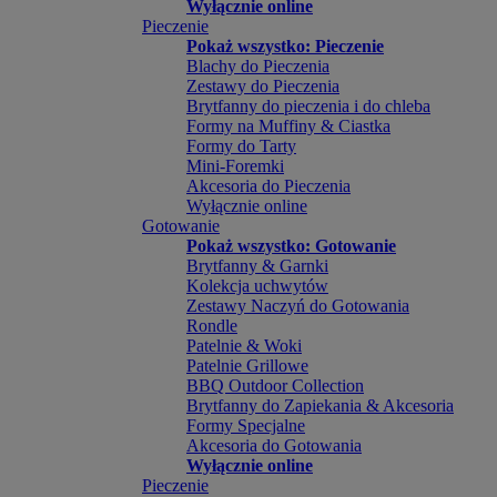
Wyłącznie online
Pieczenie
Pokaż wszystko: Pieczenie
Blachy do Pieczenia
Zestawy do Pieczenia
Brytfanny do pieczenia i do chleba
Formy na Muffiny & Ciastka
Formy do Tarty
Mini-Foremki
Akcesoria do Pieczenia
Wyłącznie online
Gotowanie
Pokaż wszystko: Gotowanie
Brytfanny & Garnki
Kolekcja uchwytów
Zestawy Naczyń do Gotowania
Rondle
Patelnie & Woki
Patelnie Grillowe
BBQ Outdoor Collection
Brytfanny do Zapiekania & Akcesoria
Formy Specjalne
Akcesoria do Gotowania
Wyłącznie online
Pieczenie