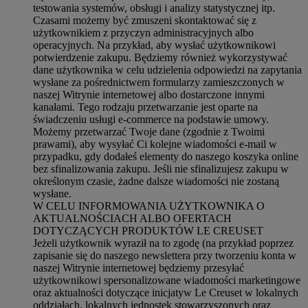
testowania systemów, obsługi i analizy statystycznej itp.
Czasami możemy być zmuszeni skontaktować się z
użytkownikiem z przyczyn administracyjnych albo
operacyjnych. Na przykład, aby wysłać użytkownikowi
potwierdzenie zakupu. Będziemy również wykorzystywać
dane użytkownika w celu udzielenia odpowiedzi na zapytania
wysłane za pośrednictwem formularzy zamieszczonych w
naszej Witrynie internetowej albo dostarczone innymi
kanałami. Tego rodzaju przetwarzanie jest oparte na
świadczeniu usługi e-commerce na podstawie umowy.
Możemy przetwarzać Twoje dane (zgodnie z Twoimi
prawami), aby wysyłać Ci kolejne wiadomości e-mail w
przypadku, gdy dodałeś elementy do naszego koszyka online
bez sfinalizowania zakupu. Jeśli nie sfinalizujesz zakupu w
określonym czasie, żadne dalsze wiadomości nie zostaną
wysłane.
W CELU INFORMOWANIA UŻYTKOWNIKA O
AKTUALNOŚCIACH ALBO OFERTACH
DOTYCZĄCYCH PRODUKTÓW LE CREUSET
Jeżeli użytkownik wyraził na to zgodę (na przykład poprzez
zapisanie się do naszego newslettera przy tworzeniu konta w
naszej Witrynie internetowej będziemy przesyłać
użytkownikowi spersonalizowane wiadomości marketingowe
oraz aktualności dotyczące inicjatyw Le Creuset w lokalnych
oddziałach, lokalnych jednostek stowarzyszonych oraz