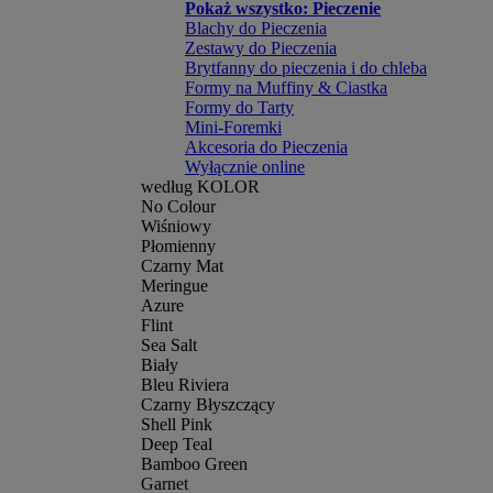
Pokaż wszystko: Pieczenie
Blachy do Pieczenia
Zestawy do Pieczenia
Brytfanny do pieczenia i do chleba
Formy na Muffiny & Ciastka
Formy do Tarty
Mini-Foremki
Akcesoria do Pieczenia
Wyłącznie online
według KOLOR
No Colour
Wiśniowy
Płomienny
Czarny Mat
Meringue
Azure
Flint
Sea Salt
Biały
Bleu Riviera
Czarny Błyszczący
Shell Pink
Deep Teal
Bamboo Green
Garnet