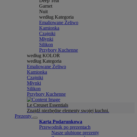
Deep Teal
Garnet
Nuit
według Kategoria
Emaliowane Żeliwo
Kamionka
Czajniki
Młynki
Silikon
Przybory Kuchenne
według KOLOR
według Kategoria
Emaliowane Żeliwo
Kamionka
Czajniki
Młynki
Silikon
Przybory Kuchenne
Le Creuset Essentials
Znajdź niezbędne elementy swojej kuchni.
Prezenty
Karta Podarunkowa
Przewodnik po prezentach
Nasze ulubione prezenty