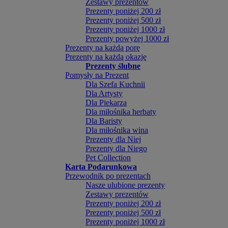
Zestawy prezentów
Prezenty poniżej 200 zł
Prezenty poniżej 500 zł
Prezenty poniżej 1000 zł
Prezenty powyżej 1000 zł
Prezenty na każdą porę
Prezenty na każdą okazję
Prezenty ślubne
Pomysły na Prezent
Dla Szefa Kuchnii
Dla Artysty
Dla Piekarza
Dla miłośnika herbaty
Dla Baristy
Dla miłośnika wina
Prezenty dla Niej
Prezenty dla Niego
Pet Collection
Karta Podarunkowa
Przewodnik po prezentach
Nasze ulubione prezenty
Zestawy prezentów
Prezenty poniżej 200 zł
Prezenty poniżej 500 zł
Prezenty poniżej 1000 zł