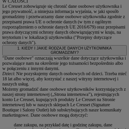
W CAŁOŚCI
Le Creuset zobowiązuje się chronić dane osobowe użytkownika i
jego prywatność, a niniejsza informacja wyjaśnia, w jaki sposób
gromadzimy i przetwarzamy dane osobowe użytkownika zgodnie z
przepisami prawa UE o ochronie danych (w tym z ogólnym
rozporządzeniem o ochronie danych UE 2016/679) oraz przepisami
prawa dotyczącymi ochrony danych obowiązującymi w kraju, na
terytorium i w lokalizacji użytkownika ("
Przepisy dotyczące
ochrony danych
").
1. KIEDY I JAKIE RODZAJE DANYCH UŻYTKOWNIKA
GROMADZIMY?
"Dane osobowe" oznaczają wszelkie dane dotyczące użytkownika i
pozwalające nam na określenie jego tożsamości bezpośrednio albo
w połączeniu z innymi danymi.
Dzieci
: Nie pozyskujemy danych osobowych od dzieci. Trzeba mieć
18 lat albo więcej, aby korzystać z naszej witryny internetowej i
naszych usług.
Możemy gromadzić dane osobowe użytkowników korzystających z
naszej strony internetowej („Strona internetowa”), rejestrujących
konto Le Creuset, kupujących produkty Le Creuset na Stronie
internetowej lub w naszych sklepach Le Creuset (Signature
Boutique i Salony Outlet) lub subskrybujących nasze komunikaty
marketingowe. Dane osobowe mogą dotyczyć:
dane zakupu, na przykład datę i godzinę zakupu, dane