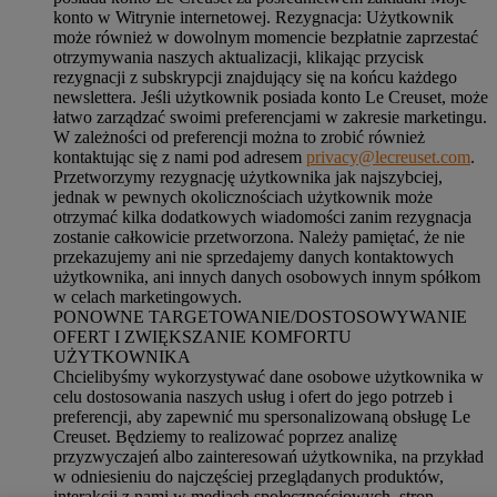
konto w Witrynie internetowej. Rezygnacja: Użytkownik
może również w dowolnym momencie bezpłatnie zaprzestać
otrzymywania naszych aktualizacji, klikając przycisk
rezygnacji z subskrypcji znajdujący się na końcu każdego
newslettera. Jeśli użytkownik posiada konto Le Creuset, może
łatwo zarządzać swoimi preferencjami w zakresie marketingu.
W zależności od preferencji można to zrobić również
kontaktując się z nami pod adresem
privacy@lecreuset.com
.
Przetworzymy rezygnację użytkownika jak najszybciej,
jednak w pewnych okolicznościach użytkownik może
otrzymać kilka dodatkowych wiadomości zanim rezygnacja
zostanie całkowicie przetworzona.
Należy pamiętać, że nie
przekazujemy ani nie sprzedajemy danych kontaktowych
użytkownika, ani innych danych osobowych innym spółkom
w celach marketingowych
.
PONOWNE TARGETOWANIE/DOSTOSOWYWANIE
OFERT I ZWIĘKSZANIE KOMFORTU
UŻYTKOWNIKA
Chcielibyśmy wykorzystywać dane osobowe użytkownika w
celu dostosowania naszych usług i ofert do jego potrzeb i
preferencji, aby zapewnić mu spersonalizowaną obsługę Le
Creuset. Będziemy to realizować poprzez analizę
przyzwyczajeń albo zainteresowań użytkownika, na przykład
w odniesieniu do najczęściej przeglądanych produktów,
interakcji z nami w mediach społecznościowych, stron