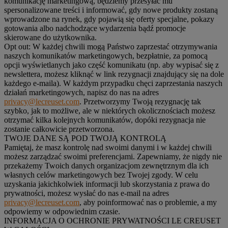
komunikację marketingową, będziemy przesyłać mu
spersonalizowane treści i informować, gdy nowe produkty zostaną
wprowadzone na rynek, gdy pojawią się oferty specjalne, pokazy
gotowania albo nadchodzące wydarzenia bądź promocje
skierowane do użytkownika.
Opt out:
W każdej chwili mogą Państwo zaprzestać otrzymywania
naszych komunikatów marketingowych, bezpłatnie, za pomocą
opcji wyświetlanych jako część komunikatu (np. aby wypisać się z
newslettera, możesz kliknąć w link rezygnacji znajdujący się na dole
każdego e-maila). W każdym przypadku chęci zaprzestania naszych
działań marketingowych, napisz do nas na adres
privacy@lecreuset.com
. Przetworzymy Twoją rezygnację tak
szybko, jak to możliwe, ale w niektórych okolicznościach możesz
otrzymać kilka kolejnych komunikatów, dopóki rezygnacja nie
zostanie całkowicie przetworzona.
TWOJE DANE SĄ POD TWOJĄ KONTROLĄ
Pamiętaj, że masz kontrolę nad swoimi danymi i w każdej chwili
możesz zarządzać swoimi preferencjami. Zapewniamy, że nigdy nie
przekażemy Twoich danych organizacjom zewnętrznym dla ich
własnych celów marketingowych bez Twojej zgody. W celu
uzyskania jakichkolwiek informacji lub skorzystania z prawa do
prywatności, możesz wysłać do nas e-mail na adres
privacy@lecreuset.com
, aby poinformować nas o problemie, a my
odpowiemy w odpowiednim czasie.
INFORMACJA O OCHRONIE PRYWATNOŚCI LE CREUSET