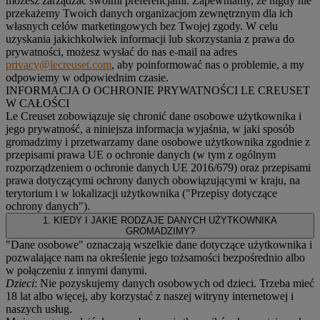
możesz zarządzać swoimi preferencjami. Zapewniamy, że nigdy nie
przekażemy Twoich danych organizacjom zewnętrznym dla ich
własnych celów marketingowych bez Twojej zgody. W celu
uzyskania jakichkolwiek informacji lub skorzystania z prawa do
prywatności, możesz wysłać do nas e-mail na adres
privacy@lecreuset.com
, aby poinformować nas o problemie, a my
odpowiemy w odpowiednim czasie.
INFORMACJA O OCHRONIE PRYWATNOŚCI LE CREUSET
W CAŁOŚCI
Le Creuset zobowiązuje się chronić dane osobowe użytkownika i
jego prywatność, a niniejsza informacja wyjaśnia, w jaki sposób
gromadzimy i przetwarzamy dane osobowe użytkownika zgodnie z
przepisami prawa UE o ochronie danych (w tym z ogólnym
rozporządzeniem o ochronie danych UE 2016/679) oraz przepisami
prawa dotyczącymi ochrony danych obowiązującymi w kraju, na
terytorium i w lokalizacji użytkownika ("
Przepisy dotyczące
ochrony danych
").
1. KIEDY I JAKIE RODZAJE DANYCH UŻYTKOWNIKA
GROMADZIMY?
"Dane osobowe" oznaczają wszelkie dane dotyczące użytkownika i
pozwalające nam na określenie jego tożsamości bezpośrednio albo
w połączeniu z innymi danymi.
Dzieci
: Nie pozyskujemy danych osobowych od dzieci. Trzeba mieć
18 lat albo więcej, aby korzystać z naszej witryny internetowej i
naszych usług.