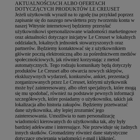
AKTUALNOŚCIACH ALBO OFERTACH
DOTYCZĄCYCH PRODUKTÓW LE CREUSET
Jeżeli użytkownik wyraził na to zgodę (na przykład poprzez
zapisanie się do naszego newslettera przy tworzeniu konta w
naszej Witrynie internetowej będziemy przesyłać
użytkownikowi spersonalizowane wiadomości marketingowe
oraz aktualności dotyczące inicjatyw Le Creuset w lokalnych
oddziałach, lokalnych jednostek stowarzyszonych oraz
partnerów. Będziemy kontaktować się z użytkownikiem
głównie pocztą elektroniczną albo za pośrednictwem mediów
społecznościowych, jak również korzystając z metod
automatycznych. Tego rodzaju komunikaty będą dotyczyły
produktów Le Creuset albo otwarcia nowych sklepów,
ekskluzywnych wydarzeń, konkursów, ankiet, prezentacji
zorganizowanych przez Le Creuset, którymi użytkownik
może być zainteresowany, albo ofert specjalnych, które mogą
się mu spodobać, również na podstawie pewnych informacji
szczegółowych, które posiadamy o użytkowniku, takich jak
lokalizacja albo historia zakupów. Będziemy przetwarzać
dane użytkownika, aby lepiej zrozumieć jego
zainteresowania. Umożliwia to nam personalizację
wiadomości kierowanych do użytkownika tak, aby były
bardziej adekwatne i interesujące. Nie przewiduje się żadnych
innych skutków. Gromadzimy również dane statystyczne
dotyczące otwierania wiadomości e-mail i kliknięć,