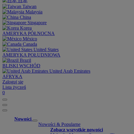
日本
Taiwan
Malaysia
China
Singapore
Korea
AMERYKA PÓŁNOCNA
México
Canada
United States
AMERYKA POŁUDNIOWA
Brazil
BLISKI WSCHÓD
United Arab Emirates
AFRYKA
Zaloguj się
Lista życzeń
0
Nowości
Nowości & Popularne
Zobacz wszystkie nowości