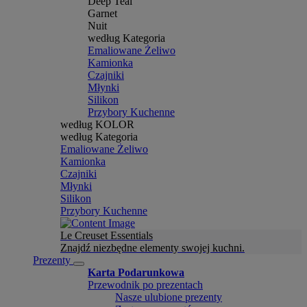
Deep Teal
Garnet
Nuit
według Kategoria
Emaliowane Żeliwo
Kamionka
Czajniki
Młynki
Silikon
Przybory Kuchenne
według KOLOR
według Kategoria
Emaliowane Żeliwo
Kamionka
Czajniki
Młynki
Silikon
Przybory Kuchenne
Le Creuset Essentials
Znajdź niezbędne elementy swojej kuchni.
Prezenty
Karta Podarunkowa
Przewodnik po prezentach
Nasze ulubione prezenty