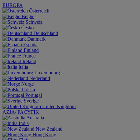
EUROPA
Österreich
België
Schweiz
Česko
Deutschland
Danmark
España
Finland
France
Ireland
Italia
Luxembourg
Nederland
Norge
Polska
Portugal
Sverige
United Kingdom
AZJA/ PACYFIK
Australia
India
New Zealand
Hong Kong