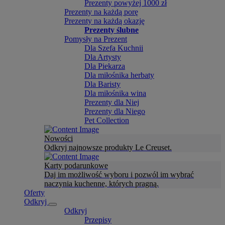
Prezenty powyżej 1000 zł
Prezenty na każdą porę
Prezenty na każdą okazję
Prezenty ślubne
Pomysły na Prezent
Dla Szefa Kuchnii
Dla Artysty
Dla Piekarza
Dla miłośnika herbaty
Dla Baristy
Dla miłośnika wina
Prezenty dla Niej
Prezenty dla Niego
Pet Collection
Nowości
Odkryj najnowsze produkty Le Creuset.
Karty podarunkowe
Daj im możliwość wyboru i pozwól im wybrać
naczynia kuchenne, których pragną.
Oferty
Odkryj
Odkryj
Przepisy