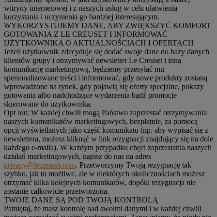
witryny internetowej i z naszych usług w celu ułatwienia
korzystania i uczynienia go bardziej interesującym.
WYKORZYSTUJEMY DANE, ABY ZWIĘKSZYĆ KOMFORT
GOTOWANIA Z LE CREUSET I INFORMOWAĆ
UŻYTKOWNIKA O AKTUALNOŚCIACH I OFERTACH
Jeżeli użytkownik zdecyduje się dodać swoje dane do bazy danych
klientów grupy i otrzymywać newsletter Le Creuset i inną
komunikację marketingową, będziemy przesyłać mu
spersonalizowane treści i informować, gdy nowe produkty zostaną
wprowadzone na rynek, gdy pojawią się oferty specjalne, pokazy
gotowania albo nadchodzące wydarzenia bądź promocje
skierowane do użytkownika.
Opt out:
W każdej chwili mogą Państwo zaprzestać otrzymywania
naszych komunikatów marketingowych, bezpłatnie, za pomocą
opcji wyświetlanych jako część komunikatu (np. aby wypisać się z
newslettera, możesz kliknąć w link rezygnacji znajdujący się na dole
każdego e-maila). W każdym przypadku chęci zaprzestania naszych
działań marketingowych, napisz do nas na adres
privacy@lecreuset.com
. Przetworzymy Twoją rezygnację tak
szybko, jak to możliwe, ale w niektórych okolicznościach możesz
otrzymać kilka kolejnych komunikatów, dopóki rezygnacja nie
zostanie całkowicie przetworzona.
TWOJE DANE SĄ POD TWOJĄ KONTROLĄ
Pamiętaj, że masz kontrolę nad swoimi danymi i w każdej chwili