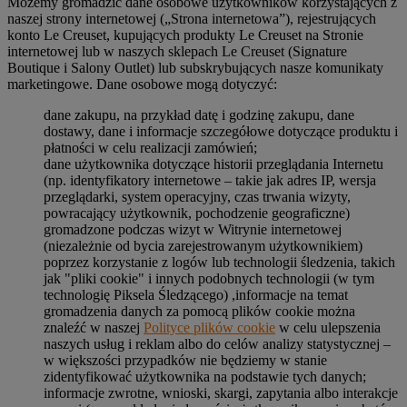
Możemy gromadzić dane osobowe użytkowników korzystających z
naszej strony internetowej („Strona internetowa”), rejestrujących
konto Le Creuset, kupujących produkty Le Creuset na Stronie
internetowej lub w naszych sklepach Le Creuset (Signature
Boutique i Salony Outlet) lub subskrybujących nasze komunikaty
marketingowe. Dane osobowe mogą dotyczyć:
dane zakupu, na przykład datę i godzinę zakupu, dane
dostawy, dane i informacje szczegółowe dotyczące produktu i
płatności w celu realizacji zamówień;
dane użytkownika dotyczące historii przeglądania Internetu
(np. identyfikatory internetowe – takie jak adres IP, wersja
przeglądarki, system operacyjny, czas trwania wizyty,
powracający użytkownik, pochodzenie geograficzne)
gromadzone podczas wizyt w Witrynie internetowej
(niezależnie od bycia zarejestrowanym użytkownikiem)
poprzez korzystanie z logów lub technologii śledzenia, takich
jak "pliki cookie" i innych podobnych technologii (w tym
technologię Piksela Śledzącego) ,informacje na temat
gromadzenia danych za pomocą plików cookie można
znaleźć w naszej
Polityce plików cookie
w celu ulepszenia
naszych usług i reklam albo do celów analizy statystycznej –
w większości przypadków nie będziemy w stanie
zidentyfikować użytkownika na podstawie tych danych;
informacje zwrotne, wnioski, skargi, zapytania albo interakcje