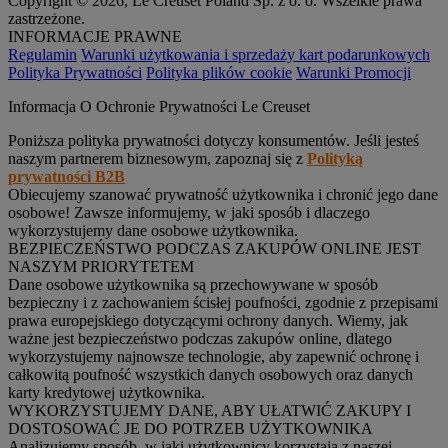
Copyright © 2026, Le Creuset Poland Sp. z o. o. Wszelkie prawa
zastrzeżone.
INFORMACJE PRAWNE
Regulamin
Warunki użytkowania i sprzedaży kart podarunkowych
Polityka Prywatności
Polityka plików cookie
Warunki Promocji
Informacja O Ochronie Prywatności Le Creuset
Poniższa polityka prywatności dotyczy konsumentów. Jeśli jesteś
naszym partnerem biznesowym, zapoznaj się z
Polityką
prywatności B2B
Obiecujemy szanować prywatność użytkownika i chronić jego dane
osobowe! Zawsze informujemy, w jaki sposób i dlaczego
wykorzystujemy dane osobowe użytkownika.
BEZPIECZEŃSTWO PODCZAS ZAKUPÓW ONLINE JEST
NASZYM PRIORYTETEM
Dane osobowe użytkownika są przechowywane w sposób
bezpieczny i z zachowaniem ścisłej poufności, zgodnie z przepisami
prawa europejskiego dotyczącymi ochrony danych. Wiemy, jak
ważne jest bezpieczeństwo podczas zakupów online, dlatego
wykorzystujemy najnowsze technologie, aby zapewnić ochronę i
całkowitą poufność wszystkich danych osobowych oraz danych
karty kredytowej użytkownika.
WYKORZYSTUJEMY DANE, ABY UŁATWIĆ ZAKUPY I
DOSTOSOWAĆ JE DO POTRZEB UŻYTKOWNIKA
Analizujemy sposób, w jaki użytkownicy korzystają z naszej