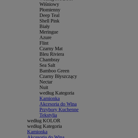
Wiśniowy
Płomienny
Deep Teal
Shell Pink
Biały
Meringue
Azure
Flint
Czarny Mat
Bleu Riviera
Chambray
Sea Salt
Bamboo Green
Czarny Błyszczący
Nectar
Nuit
według Kategoria
Kamionka
Akcesoria do Wina
Przybory Kuchenne
Tekstylia
według KOLOR
według Kategoria
Kamionka
Akcesoria do Wina