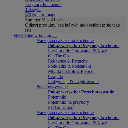
Przybory Kuchenne
Tekstylia
Summer Must-Haves
Odkryj produkty, bez których nie obejdziesz się tego
lata.
Niezbędne w kuchni
Narzędzia i akcesoria kuchenne
Pokaż wszystko: Przybory kuchenne
Przybory do Gotowania & Noże
On The Go
Rękawice & Fartuchy
Podkładki & Podstawki
Młynki do Soli & Pieprzu
Czajniki
Pielęgnacja & Użytkowanie
Przechowywanie
Pokaż wszystko: Przechowywanie
Pojemniki
Pojemniki na przybory
Pet Collection
Narzędzia i akcesoria kuchenne
Pokaż wszystko: Przybory kuchenne
Przybory do Gotowania & Noże
On The Go