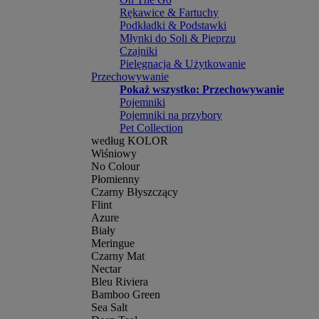
Rękawice & Fartuchy
Podkładki & Podstawki
Młynki do Soli & Pieprzu
Czajniki
Pielęgnacja & Użytkowanie
Przechowywanie
Pokaż wszystko: Przechowywanie
Pojemniki
Pojemniki na przybory
Pet Collection
według KOLOR
Wiśniowy
No Colour
Płomienny
Czarny Błyszczący
Flint
Azure
Biały
Meringue
Czarny Mat
Nectar
Bleu Riviera
Bamboo Green
Sea Salt