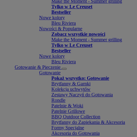
Make the Moment - Summer grilling
Tylko w Le Creuset
Bestseller
Nowe kolory
Bleu Riviera
Nowości & Popularne
Zobacz wszystkie nowości
Make the Moment - Summer grilling
Tylko w Le Creuset
Bestseller
Nowe kolory
Bleu Riviera
Gotowanie & Pieczenie
Gotowanie
Pokaż wszystko: Gotowanie
Brytfanny & Garnki
Kolekcja uchwytów
Zestawy Naczyń do Gotowania
Rondle
Patelnie & Woki
Patelnie Grillowe
BBQ Outdoor Collection
Brytfanny do Zapiekania & Akcesoria
Formy Specjalne
Akcesoria do Gotowania