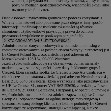
z nami (na przykład wiadomości użytkownika, zapisy chatów,
posty w mediach społecznościowych, wiadomości e-mail albo
rozmowy telefoniczne).
Dane osobowe użytkownika gromadzone podczas korzystania z
Witryny internetowej albo podawane przez niego w inny sposób
informacje umożliwiające ustalenie tożsamości są również
chronione i użytkownikowi przysługują prawa do ochrony
prywatności wyjaśnione w poniższym paragrafie h).
2. KTO GROMADZI DANE UŻYTKOWNIKA?
Administratorem danych osobowych w odniesieniu do usług e-
commerce oferowanych za pośrednictwem Witryny internetowej jest
Le Creuset Poland Sp. z o.o. z siedzibą pod adresem ul.
Marszałkowska 126/134, 00-008 Warszawa.
Jeżeli użytkownik zdecyduje się otrzymywać od nas materiały
marketingowe, stanie się częścią bazy danych klientów grupy Le
Creuset, którą zarządza spółka Le Creuset Group AG działającą w
charakterze administratora z siedzibą pod adresem Neuhofstrasse 4 ,
Baar, Zug, 6340 Szwajcaria (która wyznaczyła jako przedstawiciela
w UE Le Creuset SL, numer VAT B62153630, z siedzibą w Paseo
de Gracia 9, 2º, 08007 Barcelona, Hiszpania), w oparciu o umowę o
współadministrowaniu, która zasadniczo zapewnia (a) Le Creuset
Group AG odpowiedzialną za ogólną strategię marketingową i
spersonalizowaną obsługę klienta; (b) lokalne podmioty Le Creuset
korzystające ze wspomnianej strategii i wdrażające ją, a także