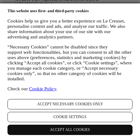
UŻYTKOWNIKA
Chcielibyśmy wykorzystywać dane osobowe użytkownika w
This website uses first- and third-party cookies
celu dostosowania naszych usług i ofert do jego potrzeb i
Cookies help us give you a better experience on Le Creuset,
preferencji, aby zapewnić mu spersonalizowaną obsługę Le
personalise content and ads, and analyse our traffic. We also
Creuset. Będziemy to realizować poprzez analizę
share information about your use of our site with our
przyzwyczajeń albo zainteresowań użytkownika, na przykład
advertising and analytics partners.
w odniesieniu do najczęściej przeglądanych produktów,
interakcji z nami w mediach społecznościowych, stron
“Necessary Cookies” cannot be disabled since they
odwiedzanych w naszej witrynie internetowej, czytanych
support web functionalities, but you can consent to all the other
treści naszych ofert. Używamy do tego głównie plików
uses above (preferences, statistics and marketing cookies) by
cookie i podobnych technologii (w tym technologię Piksela
clicking “Accept all cookies”, or click “Cookie settings”, where
Śledzącego), również w połączeniu z Twoimi danymi i
you manage each cookie category, or “Accept necessary
preferencjami zebranymi po zapisaniu się na naszą
cookies only”, so that no other category of cookies will be
spersonalizowaną komunikację marketingową. Będziemy
installed.
wykorzystywać te informacje do zarządzania naszymi
reklamami na innych stronach, udzielania dostępu do
Check our
Cookie Policy
.
określonych treści, dostosowywania treści albo ofert
dostępnych dla użytkownika w Witrynie internetowej albo,
ACCEPT NECESSARY COOKIES ONLY
jeżeli użytkownik wyrazi zgodę, do otrzymywania naszej
komunikacji marketingowej i przesyłania mu odpowiednich
wiadomości, które mogą mu się spodobać. Nie przewiduje się
COOKIE SETTINGS
żadnych innych skutków. Korzystanie z plików cookie
wymaga zgody użytkownika. Jeżeli użytkownik nie chce, aby
ACCEPT ALL COOKIES
tego rodzaju dane były wykorzystywane w celu
przedstawiania mu reklam, treści albo wiadomości opartych