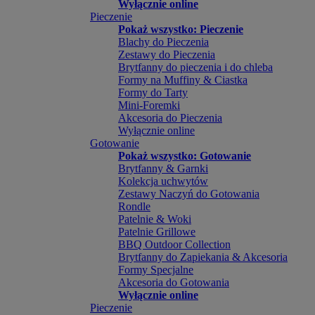
Wyłącznie online
Pieczenie
Pokaż wszystko: Pieczenie
Blachy do Pieczenia
Zestawy do Pieczenia
Brytfanny do pieczenia i do chleba
Formy na Muffiny & Ciastka
Formy do Tarty
Mini-Foremki
Akcesoria do Pieczenia
Wyłącznie online
Gotowanie
Pokaż wszystko: Gotowanie
Brytfanny & Garnki
Kolekcja uchwytów
Zestawy Naczyń do Gotowania
Rondle
Patelnie & Woki
Patelnie Grillowe
BBQ Outdoor Collection
Brytfanny do Zapiekania & Akcesoria
Formy Specjalne
Akcesoria do Gotowania
Wyłącznie online
Pieczenie