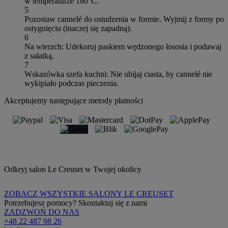
w temperaturze 180°C.
5
Pozostaw cannelé do ostudzenia w formie. Wyjmij z formy po
ostygnięciu (inaczej się zapadną).
6
Na wierzch: Udekoruj paskiem wędzonego łososia i podawaj
z sałatką.
7
Wskazówka szefa kuchni: Nie ubijaj ciasta, by cannelé nie
wykipiało podczas pieczenia.
Akceptujemy następujące metody płatności
Odkryj salon Le Creuset w Twojej okolicy
ZOBACZ WSZYSTKIE SALONY LE CREUSET
Potrzebujesz pomocy? Skontaktuj się z nami
ZADZWOŃ DO NAS
+48 22 487 98 26