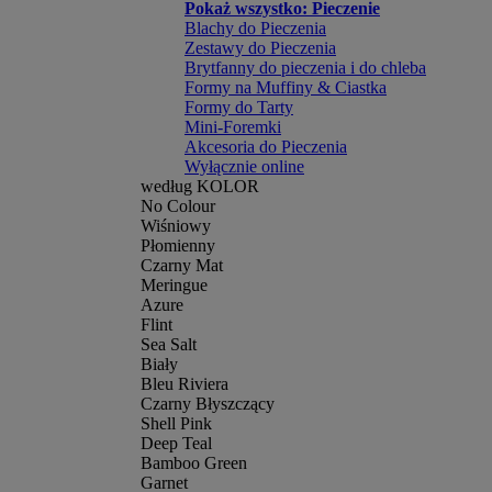
Pokaż wszystko: Pieczenie
Blachy do Pieczenia
Zestawy do Pieczenia
Brytfanny do pieczenia i do chleba
Formy na Muffiny & Ciastka
Formy do Tarty
Mini-Foremki
Akcesoria do Pieczenia
Wyłącznie online
według KOLOR
No Colour
Wiśniowy
Płomienny
Czarny Mat
Meringue
Azure
Flint
Sea Salt
Biały
Bleu Riviera
Czarny Błyszczący
Shell Pink
Deep Teal
Bamboo Green
Garnet