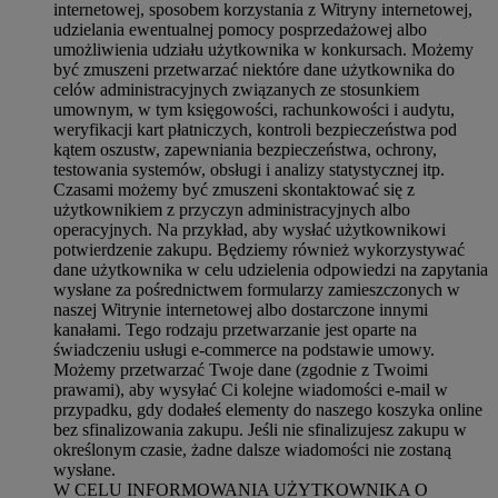
internetowej, sposobem korzystania z Witryny internetowej,
udzielania ewentualnej pomocy posprzedażowej albo
umożliwienia udziału użytkownika w konkursach. Możemy
być zmuszeni przetwarzać niektóre dane użytkownika do
celów administracyjnych związanych ze stosunkiem
umownym, w tym księgowości, rachunkowości i audytu,
weryfikacji kart płatniczych, kontroli bezpieczeństwa pod
kątem oszustw, zapewniania bezpieczeństwa, ochrony,
testowania systemów, obsługi i analizy statystycznej itp.
Czasami możemy być zmuszeni skontaktować się z
użytkownikiem z przyczyn administracyjnych albo
operacyjnych. Na przykład, aby wysłać użytkownikowi
potwierdzenie zakupu. Będziemy również wykorzystywać
dane użytkownika w celu udzielenia odpowiedzi na zapytania
wysłane za pośrednictwem formularzy zamieszczonych w
naszej Witrynie internetowej albo dostarczone innymi
kanałami. Tego rodzaju przetwarzanie jest oparte na
świadczeniu usługi e-commerce na podstawie umowy.
Możemy przetwarzać Twoje dane (zgodnie z Twoimi
prawami), aby wysyłać Ci kolejne wiadomości e-mail w
przypadku, gdy dodałeś elementy do naszego koszyka online
bez sfinalizowania zakupu. Jeśli nie sfinalizujesz zakupu w
określonym czasie, żadne dalsze wiadomości nie zostaną
wysłane.
W CELU INFORMOWANIA UŻYTKOWNIKA O