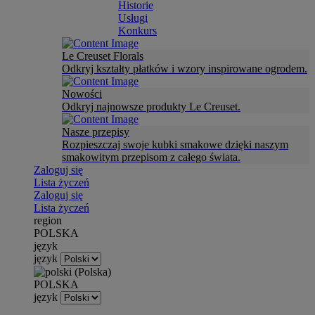
Historie
Usługi
Konkurs
Le Creuset Florals
Odkryj kształty płatków i wzory inspirowane ogrodem.
Nowości
Odkryj najnowsze produkty Le Creuset.
Nasze przepisy
Rozpieszczaj swoje kubki smakowe dzięki naszym
smakowitym przepisom z całego świata.
Zaloguj się
Lista życzeń
Zaloguj się
Lista życzeń
region
POLSKA
język
język
POLSKA
język