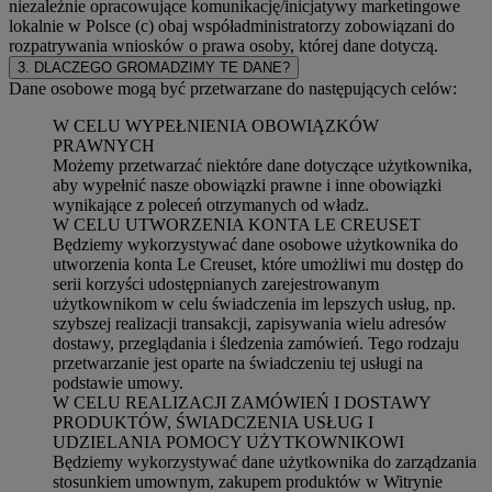
niezależnie opracowujące komunikację/inicjatywy marketingowe
lokalnie w Polsce (c) obaj współadministratorzy zobowiązani do
rozpatrywania wniosków o prawa osoby, której dane dotyczą.
3. DLACZEGO GROMADZIMY TE DANE?
Dane osobowe mogą być przetwarzane do następujących celów:
W CELU WYPEŁNIENIA OBOWIĄZKÓW
PRAWNYCH
Możemy przetwarzać niektóre dane dotyczące użytkownika,
aby wypełnić nasze obowiązki prawne i inne obowiązki
wynikające z poleceń otrzymanych od władz.
W CELU UTWORZENIA KONTA LE CREUSET
Będziemy wykorzystywać dane osobowe użytkownika do
utworzenia konta Le Creuset, które umożliwi mu dostęp do
serii korzyści udostępnianych zarejestrowanym
użytkownikom w celu świadczenia im lepszych usług, np.
szybszej realizacji transakcji, zapisywania wielu adresów
dostawy, przeglądania i śledzenia zamówień. Tego rodzaju
przetwarzanie jest oparte na świadczeniu tej usługi na
podstawie umowy.
W CELU REALIZACJI ZAMÓWIEŃ I DOSTAWY
PRODUKTÓW, ŚWIADCZENIA USŁUG I
UDZIELANIA POMOCY UŻYTKOWNIKOWI
Będziemy wykorzystywać dane użytkownika do zarządzania
stosunkiem umownym, zakupem produktów w Witrynie