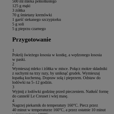
500 ml mleka pełnotłustego
125 g mąki
3 żółtka
70 g śmietany kremówki
1 garść siekanego szczypiorku
5 g soli
5 g pieprzu czarnego
Przygotowanie
1
Pokrój świeżego łososia w kostkę, a wędzonego łososia
w paski.
2
Wymieszaj mleko i żółtka w misce. Połącz mokre składniki
z suchymi na trzy razy, by uniknąć grudek. Wymieszaj
łopatką kuchenną. Dopraw solą i pieprzem. Odstaw do
lodówki na 5–12 godzin.
3
Wyjmij z lodówki godzinę przed pieczeniem. Natłuść formę
do cannelé Le Creuset i wlej masę.
4
Nagrzej piekarnik do temperatury 160°C. Piecz przez
40 minut w temperaturze 160°C, a przez ostatnie 10 minut