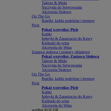
Talerze & Miski
Naczynia do Serwowania
Akcesoria Stołowe
On The Go
Butelki, kubki podróżne i termosy
Picie
Pokaż wszystko: Picie
Kubki
Imbryki & Zaparzacze do Kawy
Kieliszki do wina
Akcesoria do Wina
Zastawa stołowa i zestawy obiadowe
Pokaż wszystko: Zastawa Stołowa
Talerze & Miski
Naczynia do Serwowania
Akcesoria Stołowe
On The Go
Butelki, kubki podróżne i termosy
Picie
Pokaż wszystko: Picie
Kubki
Imbryki & Zaparzacze do Kawy
Kieliszki do wina
Akcesoria do Wina
według KOLOR