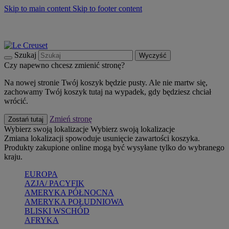
Skip to main content
Skip to footer content
Summer must-haves
Kup Teraz
Bezpłatna dostawa naczyń
Dostawa w ciągu 2-3 dni roboczych
Szukaj
Wyczyść
Czy napewno chcesz zmienić stronę?
Na nowej stronie Twój koszyk będzie pusty. Ale nie martw się,
zachowamy Twój koszyk tutaj na wypadek, gdy będziesz chciał
wrócić.
Zmień stronę
Zostań tutaj
Wybierz swoją lokalizacje
Wybierz swoją lokalizacje
Zmiana lokalizacji spowoduje usunięcie zawartości koszyka.
Produkty zakupione online mogą być wysyłane tylko do wybranego
kraju.
EUROPA
AZJA/ PACYFIK
AMERYKA PÓŁNOCNA
AMERYKA POŁUDNIOWA
BLISKI WSCHÓD
AFRYKA