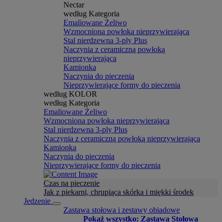
Nectar
według Kategoria
Emaliowane Żeliwo
Wzmocniona powłoka nieprzywierająca
Stal nierdzewna 3-ply Plus
Naczynia z ceramiczną powłoką
nieprzywierająca
Kamionka
Naczynia do pieczenia
Nieprzywierające formy do pieczenia
według KOLOR
według Kategoria
Emaliowane Żeliwo
Wzmocniona powłoka nieprzywierająca
Stal nierdzewna 3-ply Plus
Naczynia z ceramiczną powłoką nieprzywierająca
Kamionka
Naczynia do pieczenia
Nieprzywierające formy do pieczenia
Czas na pieczenie
Jak z piekarni, chrupiąca skórka i miękki środek
Jedzenie
Zastawa stołowa i zestawy obiadowe
Pokaż wszystko: Zastawa Stołowa