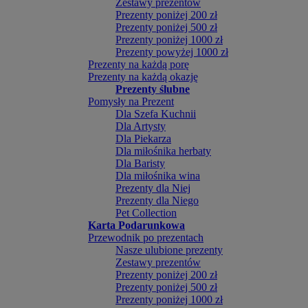
Zestawy prezentów
Prezenty poniżej 200 zł
Prezenty poniżej 500 zł
Prezenty poniżej 1000 zł
Prezenty powyżej 1000 zł
Prezenty na każdą porę
Prezenty na każdą okazję
Prezenty ślubne
Pomysły na Prezent
Dla Szefa Kuchnii
Dla Artysty
Dla Piekarza
Dla miłośnika herbaty
Dla Baristy
Dla miłośnika wina
Prezenty dla Niej
Prezenty dla Niego
Pet Collection
Karta Podarunkowa
Przewodnik po prezentach
Nasze ulubione prezenty
Zestawy prezentów
Prezenty poniżej 200 zł
Prezenty poniżej 500 zł
Prezenty poniżej 1000 zł