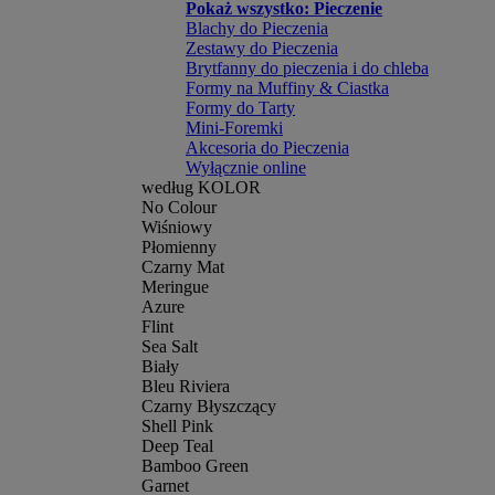
Pokaż wszystko: Pieczenie
Blachy do Pieczenia
Zestawy do Pieczenia
Brytfanny do pieczenia i do chleba
Formy na Muffiny & Ciastka
Formy do Tarty
Mini-Foremki
Akcesoria do Pieczenia
Wyłącznie online
według KOLOR
No Colour
Wiśniowy
Płomienny
Czarny Mat
Meringue
Azure
Flint
Sea Salt
Biały
Bleu Riviera
Czarny Błyszczący
Shell Pink
Deep Teal
Bamboo Green
Garnet