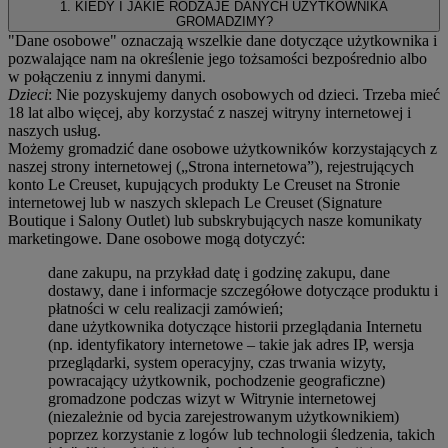
1. KIEDY I JAKIE RODZAJE DANYCH UŻYTKOWNIKA
GROMADZIMY?
"Dane osobowe" oznaczają wszelkie dane dotyczące użytkownika i
pozwalające nam na określenie jego tożsamości bezpośrednio albo
w połączeniu z innymi danymi.
Dzieci
: Nie pozyskujemy danych osobowych od dzieci. Trzeba mieć
18 lat albo więcej, aby korzystać z naszej witryny internetowej i
naszych usług.
Możemy gromadzić dane osobowe użytkowników korzystających z
naszej strony internetowej („Strona internetowa”), rejestrujących
konto Le Creuset, kupujących produkty Le Creuset na Stronie
internetowej lub w naszych sklepach Le Creuset (Signature
Boutique i Salony Outlet) lub subskrybujących nasze komunikaty
marketingowe. Dane osobowe mogą dotyczyć:
dane zakupu, na przykład datę i godzinę zakupu, dane
dostawy, dane i informacje szczegółowe dotyczące produktu i
płatności w celu realizacji zamówień;
dane użytkownika dotyczące historii przeglądania Internetu
(np. identyfikatory internetowe – takie jak adres IP, wersja
przeglądarki, system operacyjny, czas trwania wizyty,
powracający użytkownik, pochodzenie geograficzne)
gromadzone podczas wizyt w Witrynie internetowej
(niezależnie od bycia zarejestrowanym użytkownikiem)
poprzez korzystanie z logów lub technologii śledzenia, takich