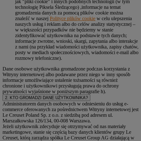
jak "pliki cookie" i innych podobnych technologii (w tym
technologię Piksela Śledzącego) ,informacje na temat
gromadzenia danych za pomocą plików cookie można
znaleźć w naszej
Polityce plików cookie
w celu ulepszenia
naszych usług i reklam albo do celów analizy statystycznej –
w większości przypadków nie będziemy w stanie
zidentyfikować użytkownika na podstawie tych danych;
informacje zwrotne, wnioski, skargi, zapytania albo interakcje
z nami (na przykład wiadomości użytkownika, zapisy chatów,
posty w mediach społecznościowych, wiadomości e-mail albo
rozmowy telefoniczne).
Dane osobowe użytkownika gromadzone podczas korzystania z
Witryny internetowej albo podawane przez niego w inny sposób
informacje umożliwiające ustalenie tożsamości są również
chronione i użytkownikowi przysługują prawa do ochrony
prywatności wyjaśnione w poniższym paragrafie h).
2. KTO GROMADZI DANE UŻYTKOWNIKA?
Administratorem danych osobowych w odniesieniu do usług e-
commerce oferowanych za pośrednictwem Witryny internetowej jest
Le Creuset Poland Sp. z o.o. z siedzibą pod adresem ul.
Marszałkowska 126/134, 00-008 Warszawa.
Jeżeli użytkownik zdecyduje się otrzymywać od nas materiały
marketingowe, stanie się częścią bazy danych klientów grupy Le
Creuset, którą zarządza spółka Le Creuset Group AG działającą w