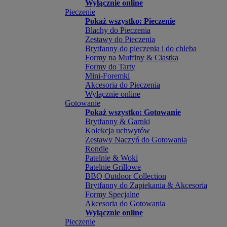
Wyłącznie online
Pieczenie
Pokaż wszystko: Pieczenie
Blachy do Pieczenia
Zestawy do Pieczenia
Brytfanny do pieczenia i do chleba
Formy na Muffiny & Ciastka
Formy do Tarty
Mini-Foremki
Akcesoria do Pieczenia
Wyłącznie online
Gotowanie
Pokaż wszystko: Gotowanie
Brytfanny & Garnki
Kolekcja uchwytów
Zestawy Naczyń do Gotowania
Rondle
Patelnie & Woki
Patelnie Grillowe
BBQ Outdoor Collection
Brytfanny do Zapiekania & Akcesoria
Formy Specjalne
Akcesoria do Gotowania
Wyłącznie online
Pieczenie