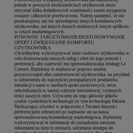
jednak w pewnych okolicznościach użytkownik może
otrzymać kilka dodatkowych wiadomości zanim rezygnacja
zostanie całkowicie przetworzona.
Należy pamiętać, że nie
przekazujemy ani nie sprzedajemy danych kontaktowych
użytkownika, ani innych danych osobowych innym spółkom
w celach marketingowych
.
PONOWNE TARGETOWANIE/DOSTOSOWYWANIE
OFERT I ZWIĘKSZANIE KOMFORTU
UŻYTKOWNIKA
Chcielibyśmy wykorzystywać dane osobowe użytkownika w
celu dostosowania naszych usług i ofert do jego potrzeb i
preferencji, aby zapewnić mu spersonalizowaną obsługę Le
Creuset. Będziemy to realizować poprzez analizę
przyzwyczajeń albo zainteresowań użytkownika, na przykład
w odniesieniu do najczęściej przeglądanych produktów,
interakcji z nami w mediach społecznościowych, stron
odwiedzanych w naszej witrynie internetowej, czytanych
treści naszych ofert. Używamy do tego głównie plików
cookie i podobnych technologii (w tym technologię Piksela
Śledzącego), również w połączeniu z Twoimi danymi i
preferencjami zebranymi po zapisaniu się na naszą
spersonalizowaną komunikację marketingową. Będziemy
wykorzystywać te informacje do zarządzania naszymi
reklamami na innych stronach, udzielania dostępu do