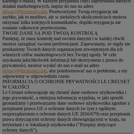
każdego e-maila). W każdym przypadku chęci zaprzestania naszych
działań marketingowych, napisz do nas na adres
privacy@lecreuset.com
. Przetworzymy Twoją rezygnację tak
szybko, jak to możliwe, ale w niektórych okolicznościach możesz
otrzymać kilka kolejnych komunikatów, dopóki rezygnacja nie
zostanie całkowicie przetworzona.
TWOJE DANE SĄ POD TWOJĄ KONTROLĄ
Pamiętaj, że masz kontrolę nad swoimi danymi i w każdej chwili
możesz zarządzać swoimi preferencjami. Zapewniamy, że nigdy nie
przekażemy Twoich danych organizacjom zewnętrznym dla ich
własnych celów marketingowych bez Twojej zgody. W celu
uzyskania jakichkolwiek informacji lub skorzystania z prawa do
prywatności, możesz wysłać do nas e-mail na adres
privacy@lecreuset.com
, aby poinformować nas o problemie, a my
odpowiemy w odpowiednim czasie.
INFORMACJA O OCHRONIE PRYWATNOŚCI LE CREUSET
W CAŁOŚCI
Le Creuset zobowiązuje się chronić dane osobowe użytkownika i
jego prywatność, a niniejsza informacja wyjaśnia, w jaki sposób
gromadzimy i przetwarzamy dane osobowe użytkownika zgodnie z
przepisami prawa UE o ochronie danych (w tym z ogólnym
rozporządzeniem o ochronie danych UE 2016/679) oraz przepisami
prawa dotyczącymi ochrony danych obowiązującymi w kraju, na
terytorium i w lokalizacji użytkownika ("
Przepisy dotyczące
ochrony danych
").