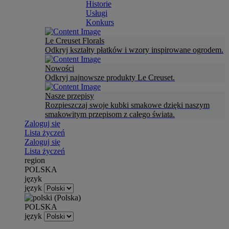
Historie
Usługi
Konkurs
Le Creuset Florals
Odkryj kształty płatków i wzory inspirowane ogrodem.
Nowości
Odkryj najnowsze produkty Le Creuset.
Nasze przepisy
Rozpieszczaj swoje kubki smakowe dzięki naszym
smakowitym przepisom z całego świata.
Zaloguj się
Lista życzeń
Zaloguj się
Lista życzeń
region
POLSKA
język
język
POLSKA
język