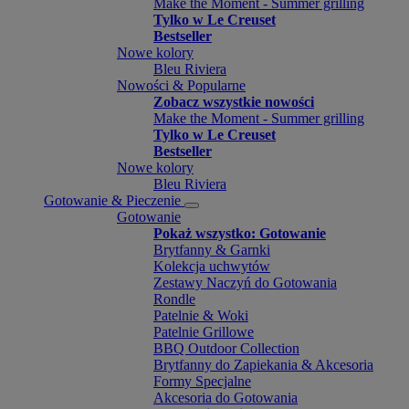
Make the Moment - Summer grilling
Tylko w Le Creuset
Bestseller
Nowe kolory
Bleu Riviera
Nowości & Popularne
Zobacz wszystkie nowości
Make the Moment - Summer grilling
Tylko w Le Creuset
Bestseller
Nowe kolory
Bleu Riviera
Gotowanie & Pieczenie
Gotowanie
Pokaż wszystko: Gotowanie
Brytfanny & Garnki
Kolekcja uchwytów
Zestawy Naczyń do Gotowania
Rondle
Patelnie & Woki
Patelnie Grillowe
BBQ Outdoor Collection
Brytfanny do Zapiekania & Akcesoria
Formy Specjalne
Akcesoria do Gotowania