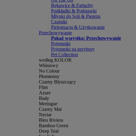
Rękawice & Fartuchy
Podkładki & Podstawki
Młynki do Soli & Pieprzu
Czajniki
Pielęgnacja & Użytkowanie
Przechowywanie
Pokaż wszystko: Przechowywanie
Pojemniki
Pojemniki na przybory
Pet Collection
według KOLOR
Wiśniowy
No Colour
Płomienny
Czarny Błyszczący
Flint
Azure
Biały
Meringue
Czarny Mat
Nectar
Bleu Riviera
Bamboo Green
Deep Teal