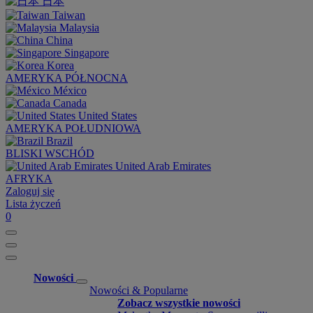
日本
Taiwan
Malaysia
China
Singapore
Korea
AMERYKA PÓŁNOCNA
México
Canada
United States
AMERYKA POŁUDNIOWA
Brazil
BLISKI WSCHÓD
United Arab Emirates
AFRYKA
Zaloguj się
Lista życzeń
0
Nowości
Nowości & Popularne
Zobacz wszystkie nowości