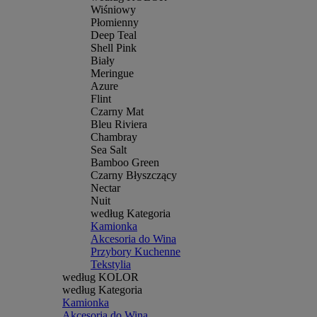
Wiśniowy
Płomienny
Deep Teal
Shell Pink
Biały
Meringue
Azure
Flint
Czarny Mat
Bleu Riviera
Chambray
Sea Salt
Bamboo Green
Czarny Błyszczący
Nectar
Nuit
według Kategoria
Kamionka
Akcesoria do Wina
Przybory Kuchenne
Tekstylia
według KOLOR
według Kategoria
Kamionka
Akcesoria do Wina