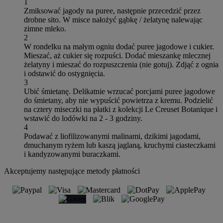
1
Zmiksować jagody na puree, następnie przecedzić przez
drobne sito. W misce nałożyć gąbkę / żelatynę nalewając
zimne mleko.
2
W rondelku na małym ogniu dodać puree jagodowe i cukier.
Mieszać, aż cukier się rozpuści. Dodać mieszankę mlecznej
żelatyny i mieszać do rozpuszczenia (nie gotuj). Zdjąć z ognia
i odstawić do ostygnięcia.
3
Ubić śmietanę. Delikatnie wrzucać porcjami puree jagodowe
do śmietany, aby nie wypuścić powietrza z kremu. Podzielić
na cztery miseczki na płatki z kolekcji Le Creuset Botanique i
wstawić do lodówki na 2 - 3 godziny.
4
Podawać z liofilizowanymi malinami, dzikimi jagodami,
dmuchanym ryżem lub kaszą jaglaną, kruchymi ciasteczkami
i kandyzowanymi buraczkami.
Akceptujemy następujące metody płatności