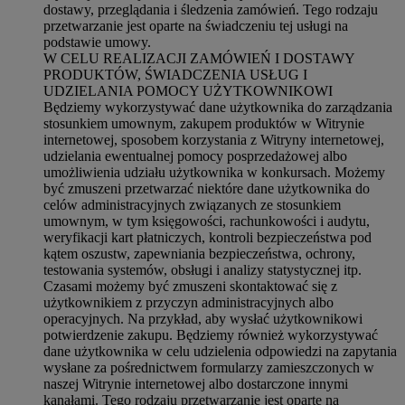
dostawy, przeglądania i śledzenia zamówień. Tego rodzaju
przetwarzanie jest oparte na świadczeniu tej usługi na
podstawie umowy.
W CELU REALIZACJI ZAMÓWIEŃ I DOSTAWY
PRODUKTÓW, ŚWIADCZENIA USŁUG I
UDZIELANIA POMOCY UŻYTKOWNIKOWI
Będziemy wykorzystywać dane użytkownika do zarządzania
stosunkiem umownym, zakupem produktów w Witrynie
internetowej, sposobem korzystania z Witryny internetowej,
udzielania ewentualnej pomocy posprzedażowej albo
umożliwienia udziału użytkownika w konkursach. Możemy
być zmuszeni przetwarzać niektóre dane użytkownika do
celów administracyjnych związanych ze stosunkiem
umownym, w tym księgowości, rachunkowości i audytu,
weryfikacji kart płatniczych, kontroli bezpieczeństwa pod
kątem oszustw, zapewniania bezpieczeństwa, ochrony,
testowania systemów, obsługi i analizy statystycznej itp.
Czasami możemy być zmuszeni skontaktować się z
użytkownikiem z przyczyn administracyjnych albo
operacyjnych. Na przykład, aby wysłać użytkownikowi
potwierdzenie zakupu. Będziemy również wykorzystywać
dane użytkownika w celu udzielenia odpowiedzi na zapytania
wysłane za pośrednictwem formularzy zamieszczonych w
naszej Witrynie internetowej albo dostarczone innymi
kanałami. Tego rodzaju przetwarzanie jest oparte na