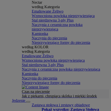
Nectar
według Kategoria
Emaliowane Żeliwo
Wzmocniona powłoka nieprzywierająca
Stal nierdzewna 3-ply Plus
Naczynia z ceramiczną powłoką
nieprzywierająca
Kamionka
Naczynia do pieczenia
Nieprzywierające formy do pieczenia
według KOLOR
według Kategoria
Emaliowane Żeliwo
Wzmocniona powłoka nieprzywierająca
Stal nierdzewna 3-ply Plus
Naczynia z ceramiczną powłoką nieprzywierająca
Kamionka
Naczynia do pieczenia
Nieprzywierające formy do pieczenia
Czas na pieczenie
Jak z piekarni, chrupiąca skórka i miękki środek
Jedzenie
Zastawa stołowa i zestawy obiadowe
Pokaż wszystko: Zastawa Stołowa