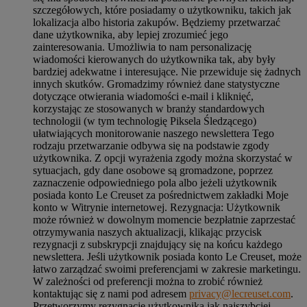
szczegółowych, które posiadamy o użytkowniku, takich jak
lokalizacja albo historia zakupów. Będziemy przetwarzać
dane użytkownika, aby lepiej zrozumieć jego
zainteresowania. Umożliwia to nam personalizację
wiadomości kierowanych do użytkownika tak, aby były
bardziej adekwatne i interesujące. Nie przewiduje się żadnych
innych skutków. Gromadzimy również dane statystyczne
dotyczące otwierania wiadomości e-mail i kliknięć,
korzystając ze stosowanych w branży standardowych
technologii (w tym technologię Piksela Śledzącego)
ułatwiających monitorowanie naszego newslettera Tego
rodzaju przetwarzanie odbywa się na podstawie zgody
użytkownika. Z opcji wyrażenia zgody można skorzystać w
sytuacjach, gdy dane osobowe są gromadzone, poprzez
zaznaczenie odpowiedniego pola albo jeżeli użytkownik
posiada konto Le Creuset za pośrednictwem zakładki Moje
konto w Witrynie internetowej. Rezygnacja: Użytkownik
może również w dowolnym momencie bezpłatnie zaprzestać
otrzymywania naszych aktualizacji, klikając przycisk
rezygnacji z subskrypcji znajdujący się na końcu każdego
newslettera. Jeśli użytkownik posiada konto Le Creuset, może
łatwo zarządzać swoimi preferencjami w zakresie marketingu.
W zależności od preferencji można to zrobić również
kontaktując się z nami pod adresem
privacy@lecreuset.com
.
Przetworzymy rezygnację użytkownika jak najszybciej,