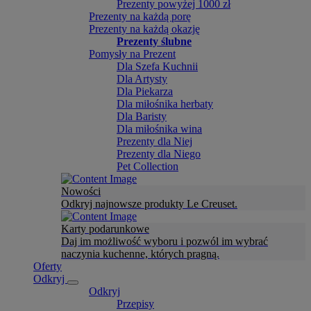
Prezenty powyżej 1000 zł
Prezenty na każdą porę
Prezenty na każdą okazję
Prezenty ślubne
Pomysły na Prezent
Dla Szefa Kuchnii
Dla Artysty
Dla Piekarza
Dla miłośnika herbaty
Dla Baristy
Dla miłośnika wina
Prezenty dla Niej
Prezenty dla Niego
Pet Collection
Nowości
Odkryj najnowsze produkty Le Creuset.
Karty podarunkowe
Daj im możliwość wyboru i pozwól im wybrać
naczynia kuchenne, których pragną.
Oferty
Odkryj
Odkryj
Przepisy