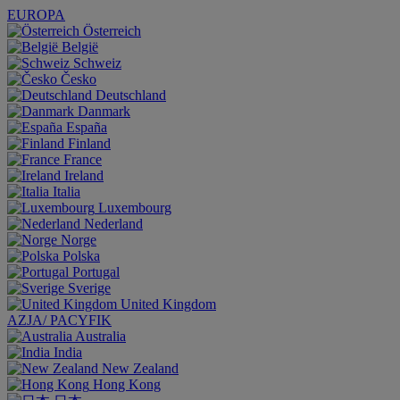
EUROPA
Österreich
België
Schweiz
Česko
Deutschland
Danmark
España
Finland
France
Ireland
Italia
Luxembourg
Nederland
Norge
Polska
Portugal
Sverige
United Kingdom
AZJA/ PACYFIK
Australia
India
New Zealand
Hong Kong