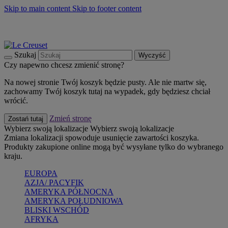
Skip to main content
Skip to footer content
Summer must-haves
Kup Teraz
Bezpłatna dostawa naczyń
Dostawa w ciągu 2-3 dni roboczych
Szukaj
Wyczyść
Czy napewno chcesz zmienić stronę?
Na nowej stronie Twój koszyk będzie pusty. Ale nie martw się,
zachowamy Twój koszyk tutaj na wypadek, gdy będziesz chciał
wrócić.
Zmień stronę
Zostań tutaj
Wybierz swoją lokalizacje
Wybierz swoją lokalizacje
Zmiana lokalizacji spowoduje usunięcie zawartości koszyka.
Produkty zakupione online mogą być wysyłane tylko do wybranego
kraju.
EUROPA
AZJA/ PACYFIK
AMERYKA PÓŁNOCNA
AMERYKA POŁUDNIOWA
BLISKI WSCHÓD
AFRYKA