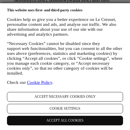
określonych treści, dostosowywania treści albo ofert
dostępnych dla użytkownika w Witrynie internetowej albo,
This website uses first- and third-party cookies
jeżeli użytkownik wyrazi zgodę, do otrzymywania naszej
komunikacji marketingowej i przesyłania mu odpowiednich
Cookies help us give you a better experience on Le Creuset,
wiadomości, które mogą mu się spodobać. Nie przewiduje się
personalise content and ads, and analyse our traffic. We also
żadnych innych skutków. Korzystanie z plików cookie
share information about your use of our site with our
wymaga zgody użytkownika. Jeżeli użytkownik nie chce, aby
advertising and analytics partners.
tego rodzaju dane były wykorzystywane w celu
przedstawiania mu reklam, treści albo wiadomości opartych
“Necessary Cookies” cannot be disabled since they
na zainteresowaniach, można ograniczyć korzystanie z
support web functionalities, but you can consent to all the other
danych na temat aktywności internetowej użytkownika
uses above (preferences, statistics and marketing cookies) by
poprzez zmianę ustawień plików cookie (jednak należy
clicking “Accept all cookies”, or click “Cookie settings”, where
pamiętać, że niektóre pliki cookie są niezbędne do korzystania
you manage each cookie category, or “Accept necessary
z Witryny internetowej). Należy mieć na uwadze, że nie
cookies only”, so that no other category of cookies will be
powoduje to rezygnacji z otrzymywania reklam, ofert ani
installed.
wiadomości. Użytkownik nadal będzie otrzymywał ogólne
Check our
Cookie Policy
.
reklamy, oferty albo wiadomości. Aby uzyskać więcej
informacji dotyczących sposobu korzystania przez nas z
plików cookie, należy przeczytać naszą
Politykę plików
ACCEPT NECESSARY COOKIES ONLY
cookie
.
INFORMACJA O PRODUKCIE
COOKIE SETTINGS
W przypadku zakupu naszych produktów możemy wysłać
wiadomość e-mail z prośbą o napisanie ich recenzji. Opinia
klientów (w przypadku, gdy wyrażą zgodę na jej napisanie)
ACCEPT ALL COOKIES
jest dla ważna, aby stale ulepszać nasze produkty i usługi.