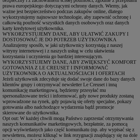
bezpieczny i z zachowaniem ścisłej poufności, zgodnie z przepisami
prawa europejskiego dotyczącymi ochrony danych. Wiemy, jak
ważne jest bezpieczeństwo podczas zakupów online, dlatego
wykorzystujemy najnowsze technologie, aby zapewnić ochronę i
całkowitą poufność wszystkich danych osobowych oraz danych
karty kredytowej użytkownika.
WYKORZYSTUJEMY DANE, ABY UŁATWIĆ ZAKUPY I
DOSTOSOWAĆ JE DO POTRZEB UŻYTKOWNIKA
Analizujemy sposób, w jaki użytkownicy korzystają z naszej
witryny internetowej i z naszych usług w celu ułatwienia
korzystania i uczynienia go bardziej interesującym.
WYKORZYSTUJEMY DANE, ABY ZWIĘKSZYĆ KOMFORT
GOTOWANIA Z LE CREUSET I INFORMOWAĆ
UŻYTKOWNIKA O AKTUALNOŚCIACH I OFERTACH
Jeżeli użytkownik zdecyduje się dodać swoje dane do bazy danych
klientów grupy i otrzymywać newsletter Le Creuset i inną
komunikację marketingową, będziemy przesyłać mu
spersonalizowane treści i informować, gdy nowe produkty zostaną
wprowadzone na rynek, gdy pojawią się oferty specjalne, pokazy
gotowania albo nadchodzące wydarzenia bądź promocje
skierowane do użytkownika.
Opt out:
W każdej chwili mogą Państwo zaprzestać otrzymywania
naszych komunikatów marketingowych, bezpłatnie, za pomocą
opcji wyświetlanych jako część komunikatu (np. aby wypisać się z
newslettera, możesz kliknąć w link rezygnacji znajdujący się na dole