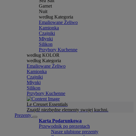
Sea Salt
Garnet
Nuit
według Kategoria
Emaliowane Żeliwo
Kamionka
Czajniki
Młynki
Silikon
Przybory Kuchenne
według KOLOR
według Kategoria
Emaliowane Żeliwo
Kamionka
Czajniki
Młynki
Silikon
Przybory Kuchenne
Le Creuset Essentials
Znajdź niezbędne elementy swojej kuchni.
Prezenty
Karta Podarunkowa
Przewodnik po prezentach
Nasze ulubione prezenty