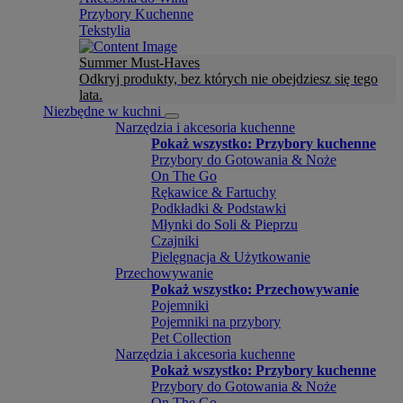
Przybory Kuchenne
Tekstylia
Summer Must-Haves
Odkryj produkty, bez których nie obejdziesz się tego
lata.
Niezbędne w kuchni
Narzędzia i akcesoria kuchenne
Pokaż wszystko: Przybory kuchenne
Przybory do Gotowania & Noże
On The Go
Rękawice & Fartuchy
Podkładki & Podstawki
Młynki do Soli & Pieprzu
Czajniki
Pielęgnacja & Użytkowanie
Przechowywanie
Pokaż wszystko: Przechowywanie
Pojemniki
Pojemniki na przybory
Pet Collection
Narzędzia i akcesoria kuchenne
Pokaż wszystko: Przybory kuchenne
Przybory do Gotowania & Noże
On The Go