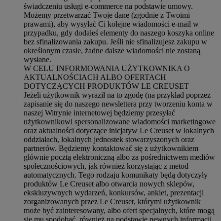
świadczeniu usługi e-commerce na podstawie umowy.
Możemy przetwarzać Twoje dane (zgodnie z Twoimi
prawami), aby wysyłać Ci kolejne wiadomości e-mail w
przypadku, gdy dodałeś elementy do naszego koszyka online
bez sfinalizowania zakupu. Jeśli nie sfinalizujesz zakupu w
określonym czasie, żadne dalsze wiadomości nie zostaną
wysłane.
W CELU INFORMOWANIA UŻYTKOWNIKA O
AKTUALNOŚCIACH ALBO OFERTACH
DOTYCZĄCYCH PRODUKTÓW LE CREUSET
Jeżeli użytkownik wyraził na to zgodę (na przykład poprzez
zapisanie się do naszego newslettera przy tworzeniu konta w
naszej Witrynie internetowej będziemy przesyłać
użytkownikowi spersonalizowane wiadomości marketingowe
oraz aktualności dotyczące inicjatyw Le Creuset w lokalnych
oddziałach, lokalnych jednostek stowarzyszonych oraz
partnerów. Będziemy kontaktować się z użytkownikiem
głównie pocztą elektroniczną albo za pośrednictwem mediów
społecznościowych, jak również korzystając z metod
automatycznych. Tego rodzaju komunikaty będą dotyczyły
produktów Le Creuset albo otwarcia nowych sklepów,
ekskluzywnych wydarzeń, konkursów, ankiet, prezentacji
zorganizowanych przez Le Creuset, którymi użytkownik
może być zainteresowany, albo ofert specjalnych, które mogą
się mu spodobać, również na podstawie pewnych informacji