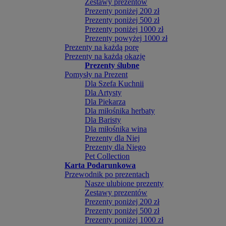
Zestawy prezentów
Prezenty poniżej 200 zł
Prezenty poniżej 500 zł
Prezenty poniżej 1000 zł
Prezenty powyżej 1000 zł
Prezenty na każdą porę
Prezenty na każdą okazję
Prezenty ślubne
Pomysły na Prezent
Dla Szefa Kuchnii
Dla Artysty
Dla Piekarza
Dla miłośnika herbaty
Dla Baristy
Dla miłośnika wina
Prezenty dla Niej
Prezenty dla Niego
Pet Collection
Karta Podarunkowa
Przewodnik po prezentach
Nasze ulubione prezenty
Zestawy prezentów
Prezenty poniżej 200 zł
Prezenty poniżej 500 zł
Prezenty poniżej 1000 zł