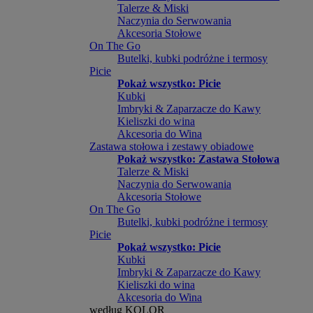
Talerze & Miski
Naczynia do Serwowania
Akcesoria Stołowe
On The Go
Butelki, kubki podróżne i termosy
Picie
Pokaż wszystko: Picie
Kubki
Imbryki & Zaparzacze do Kawy
Kieliszki do wina
Akcesoria do Wina
Zastawa stołowa i zestawy obiadowe
Pokaż wszystko: Zastawa Stołowa
Talerze & Miski
Naczynia do Serwowania
Akcesoria Stołowe
On The Go
Butelki, kubki podróżne i termosy
Picie
Pokaż wszystko: Picie
Kubki
Imbryki & Zaparzacze do Kawy
Kieliszki do wina
Akcesoria do Wina
według KOLOR