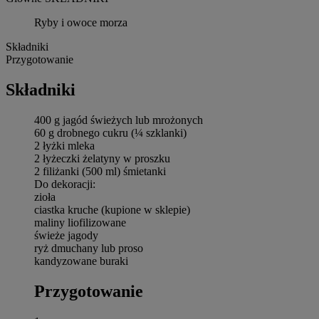
Ryby i owoce morza
Składniki
Przygotowanie
Składniki
400 g jagód świeżych lub mrożonych
60 g drobnego cukru (¼ szklanki)
2 łyżki mleka
2 łyżeczki żelatyny w proszku
2 filiżanki (500 ml) śmietanki
Do dekoracji:
zioła
ciastka kruche (kupione w sklepie)
maliny liofilizowane
świeże jagody
ryż dmuchany lub proso
kandyzowane buraki
Przygotowanie