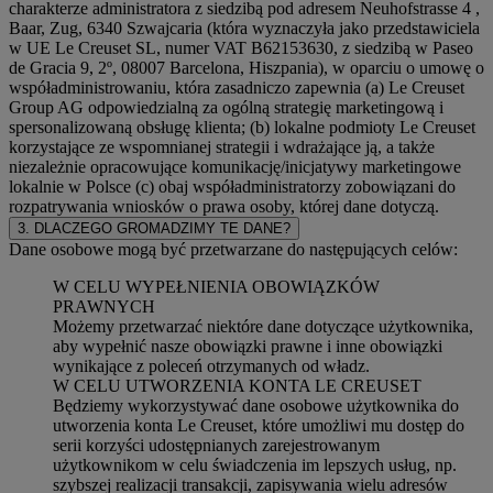
charakterze administratora z siedzibą pod adresem Neuhofstrasse 4 ,
Baar, Zug, 6340 Szwajcaria (która wyznaczyła jako przedstawiciela
w UE Le Creuset SL, numer VAT B62153630, z siedzibą w Paseo
de Gracia 9, 2º, 08007 Barcelona, Hiszpania), w oparciu o umowę o
współadministrowaniu, która zasadniczo zapewnia (a) Le Creuset
Group AG odpowiedzialną za ogólną strategię marketingową i
spersonalizowaną obsługę klienta; (b) lokalne podmioty Le Creuset
korzystające ze wspomnianej strategii i wdrażające ją, a także
niezależnie opracowujące komunikację/inicjatywy marketingowe
lokalnie w Polsce (c) obaj współadministratorzy zobowiązani do
rozpatrywania wniosków o prawa osoby, której dane dotyczą.
3. DLACZEGO GROMADZIMY TE DANE?
Dane osobowe mogą być przetwarzane do następujących celów:
W CELU WYPEŁNIENIA OBOWIĄZKÓW
PRAWNYCH
Możemy przetwarzać niektóre dane dotyczące użytkownika,
aby wypełnić nasze obowiązki prawne i inne obowiązki
wynikające z poleceń otrzymanych od władz.
W CELU UTWORZENIA KONTA LE CREUSET
Będziemy wykorzystywać dane osobowe użytkownika do
utworzenia konta Le Creuset, które umożliwi mu dostęp do
serii korzyści udostępnianych zarejestrowanym
użytkownikom w celu świadczenia im lepszych usług, np.
szybszej realizacji transakcji, zapisywania wielu adresów