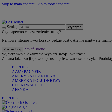
Skip to main content
Skip to footer content
Summer must-haves
Kup Teraz
Bezpłatna dostawa naczyń
Dostawa w ciągu 2-3 dni roboczych
Szukaj
Wyczyść
Czy napewno chcesz zmienić stronę?
Na nowej stronie Twój koszyk będzie pusty. Ale nie martw się, zach
Zmień stronę
Zostań tutaj
Wybierz swoją lokalizacje
Wybierz swoją lokalizacje
Zmiana lokalizacji spowoduje usunięcie zawartości koszyka. Produk
EUROPA
AZJA/ PACYFIK
AMERYKA PÓŁNOCNA
AMERYKA POŁUDNIOWA
BLISKI WSCHÓD
AFRYKA
EUROPA
Österreich
België
Schweiz