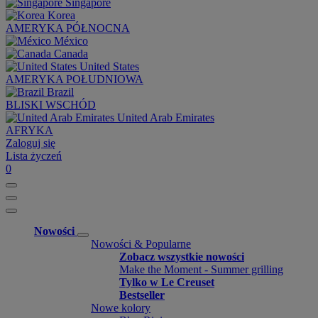
Singapore
Korea
AMERYKA PÓŁNOCNA
México
Canada
United States
AMERYKA POŁUDNIOWA
Brazil
BLISKI WSCHÓD
United Arab Emirates
AFRYKA
Zaloguj się
Lista życzeń
0
Nowości
Nowości & Popularne
Zobacz wszystkie nowości
Make the Moment - Summer grilling
Tylko w Le Creuset
Bestseller
Nowe kolory