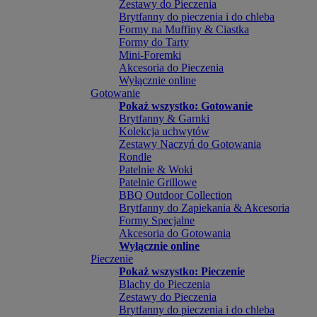
Zestawy do Pieczenia
Brytfanny do pieczenia i do chleba
Formy na Muffiny & Ciastka
Formy do Tarty
Mini-Foremki
Akcesoria do Pieczenia
Wyłącznie online
Gotowanie
Pokaż wszystko: Gotowanie
Brytfanny & Garnki
Kolekcja uchwytów
Zestawy Naczyń do Gotowania
Rondle
Patelnie & Woki
Patelnie Grillowe
BBQ Outdoor Collection
Brytfanny do Zapiekania & Akcesoria
Formy Specjalne
Akcesoria do Gotowania
Wyłącznie online
Pieczenie
Pokaż wszystko: Pieczenie
Blachy do Pieczenia
Zestawy do Pieczenia
Brytfanny do pieczenia i do chleba