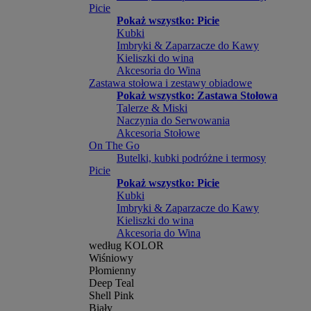
Picie
Pokaż wszystko: Picie
Kubki
Imbryki & Zaparzacze do Kawy
Kieliszki do wina
Akcesoria do Wina
Zastawa stołowa i zestawy obiadowe
Pokaż wszystko: Zastawa Stołowa
Talerze & Miski
Naczynia do Serwowania
Akcesoria Stołowe
On The Go
Butelki, kubki podróżne i termosy
Picie
Pokaż wszystko: Picie
Kubki
Imbryki & Zaparzacze do Kawy
Kieliszki do wina
Akcesoria do Wina
według KOLOR
Wiśniowy
Płomienny
Deep Teal
Shell Pink
Biały