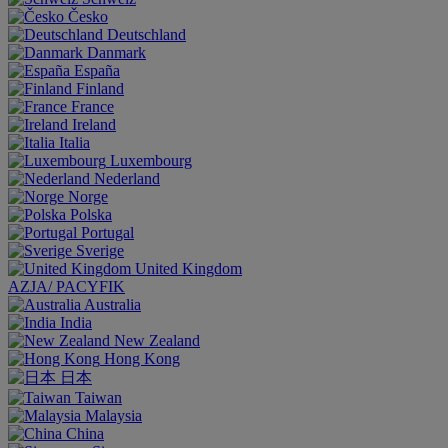
Česko
Deutschland
Danmark
España
Finland
France
Ireland
Italia
Luxembourg
Nederland
Norge
Polska
Portugal
Sverige
United Kingdom
AZJA/ PACYFIK
Australia
India
New Zealand
Hong Kong
日本
Taiwan
Malaysia
China