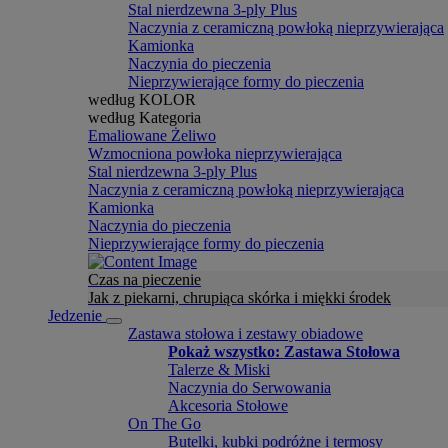
Stal nierdzewna 3-ply Plus
Naczynia z ceramiczną powłoką nieprzywierająca
Kamionka
Naczynia do pieczenia
Nieprzywierające formy do pieczenia
według KOLOR
według Kategoria
Emaliowane Żeliwo
Wzmocniona powłoka nieprzywierająca
Stal nierdzewna 3-ply Plus
Naczynia z ceramiczną powłoką nieprzywierająca
Kamionka
Naczynia do pieczenia
Nieprzywierające formy do pieczenia
Czas na pieczenie
Jak z piekarni, chrupiąca skórka i miękki środek
Jedzenie
Zastawa stołowa i zestawy obiadowe
Pokaż wszystko: Zastawa Stołowa
Talerze & Miski
Naczynia do Serwowania
Akcesoria Stołowe
On The Go
Butelki, kubki podróżne i termosy