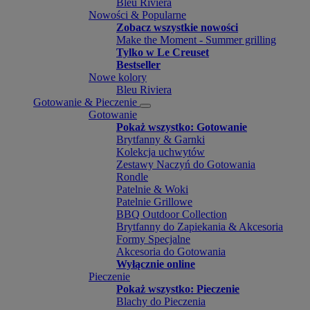
Bleu Riviera
Nowości & Popularne
Zobacz wszystkie nowości
Make the Moment - Summer grilling
Tylko w Le Creuset
Bestseller
Nowe kolory
Bleu Riviera
Gotowanie & Pieczenie
Gotowanie
Pokaż wszystko: Gotowanie
Brytfanny & Garnki
Kolekcja uchwytów
Zestawy Naczyń do Gotowania
Rondle
Patelnie & Woki
Patelnie Grillowe
BBQ Outdoor Collection
Brytfanny do Zapiekania & Akcesoria
Formy Specjalne
Akcesoria do Gotowania
Wyłącznie online
Pieczenie
Pokaż wszystko: Pieczenie
Blachy do Pieczenia