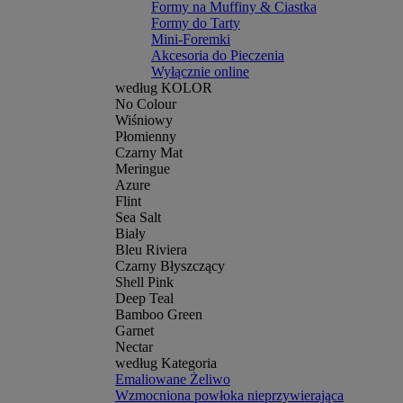
Formy na Muffiny & Ciastka
Formy do Tarty
Mini-Foremki
Akcesoria do Pieczenia
Wyłącznie online
według KOLOR
No Colour
Wiśniowy
Płomienny
Czarny Mat
Meringue
Azure
Flint
Sea Salt
Biały
Bleu Riviera
Czarny Błyszczący
Shell Pink
Deep Teal
Bamboo Green
Garnet
Nectar
według Kategoria
Emaliowane Żeliwo
Wzmocniona powłoka nieprzywierająca