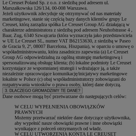
Le Creuset Poland Sp. z o.o. z siedzibą pod adresem ul.
Marszałkowska 126/134, 00-008 Warszawa.
Jeżeli użytkownik zdecyduje się otrzymywać od nas materiały
marketingowe, stanie się częścią bazy danych klientów grupy Le
Creuset, którą zarządza spółka Le Creuset Group AG działającą w
charakterze administratora z siedzibą pod adresem Neuhofstrasse 4 ,
Baar, Zug, 6340 Szwajcaria (która wyznaczyła jako przedstawiciela
w UE Le Creuset SL, numer VAT B62153630, z siedzibą w Paseo
de Gracia 9, 2º, 08007 Barcelona, Hiszpania), w oparciu o umowę o
współadministrowaniu, która zasadniczo zapewnia (a) Le Creuset
Group AG odpowiedzialną za ogólną strategię marketingową i
spersonalizowaną obsługę klienta; (b) lokalne podmioty Le Creuset
korzystające ze wspomnianej strategii i wdrażające ją, a także
niezależnie opracowujące komunikację/inicjatywy marketingowe
lokalnie w Polsce (c) obaj współadministratorzy zobowiązani do
rozpatrywania wniosków o prawa osoby, której dane dotyczą.
3. DLACZEGO GROMADZIMY TE DANE?
Dane osobowe mogą być przetwarzane do następujących celów:
W CELU WYPEŁNIENIA OBOWIĄZKÓW
PRAWNYCH
Możemy przetwarzać niektóre dane dotyczące użytkownika,
aby wypełnić nasze obowiązki prawne i inne obowiązki
wynikające z poleceń otrzymanych od władz.
W CELU UTWORZENIA KONTA LE CREUSET