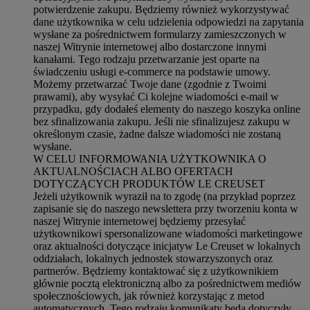
potwierdzenie zakupu. Będziemy również wykorzystywać
dane użytkownika w celu udzielenia odpowiedzi na zapytania
wysłane za pośrednictwem formularzy zamieszczonych w
naszej Witrynie internetowej albo dostarczone innymi
kanałami. Tego rodzaju przetwarzanie jest oparte na
świadczeniu usługi e-commerce na podstawie umowy.
Możemy przetwarzać Twoje dane (zgodnie z Twoimi
prawami), aby wysyłać Ci kolejne wiadomości e-mail w
przypadku, gdy dodałeś elementy do naszego koszyka online
bez sfinalizowania zakupu. Jeśli nie sfinalizujesz zakupu w
określonym czasie, żadne dalsze wiadomości nie zostaną
wysłane.
W CELU INFORMOWANIA UŻYTKOWNIKA O
AKTUALNOŚCIACH ALBO OFERTACH
DOTYCZĄCYCH PRODUKTÓW LE CREUSET
Jeżeli użytkownik wyraził na to zgodę (na przykład poprzez
zapisanie się do naszego newslettera przy tworzeniu konta w
naszej Witrynie internetowej będziemy przesyłać
użytkownikowi spersonalizowane wiadomości marketingowe
oraz aktualności dotyczące inicjatyw Le Creuset w lokalnych
oddziałach, lokalnych jednostek stowarzyszonych oraz
partnerów. Będziemy kontaktować się z użytkownikiem
głównie pocztą elektroniczną albo za pośrednictwem mediów
społecznościowych, jak również korzystając z metod
automatycznych. Tego rodzaju komunikaty będą dotyczyły