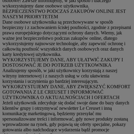
osobowe! Zawsze informujemy, w jaki sposób i dlaczego
wykorzystujemy dane osobowe użytkownika.
BEZPIECZEŃSTWO PODCZAS ZAKUPÓW ONLINE JEST
NASZYM PRIORYTETEM
Dane osobowe użytkownika są przechowywane w sposób
bezpieczny i z zachowaniem ścisłej poufności, zgodnie z przepisami
prawa europejskiego dotyczącymi ochrony danych. Wiemy, jak
ważne jest bezpieczeństwo podczas zakupów online, dlatego
wykorzystujemy najnowsze technologie, aby zapewnić ochronę i
całkowitą poufność wszystkich danych osobowych oraz danych
karty kredytowej użytkownika.
WYKORZYSTUJEMY DANE, ABY UŁATWIĆ ZAKUPY I
DOSTOSOWAĆ JE DO POTRZEB UŻYTKOWNIKA
Analizujemy sposób, w jaki użytkownicy korzystają z naszej
witryny internetowej i z naszych usług w celu ułatwienia
korzystania i uczynienia go bardziej interesującym.
WYKORZYSTUJEMY DANE, ABY ZWIĘKSZYĆ KOMFORT
GOTOWANIA Z LE CREUSET I INFORMOWAĆ
UŻYTKOWNIKA O AKTUALNOŚCIACH I OFERTACH
Jeżeli użytkownik zdecyduje się dodać swoje dane do bazy danych
klientów grupy i otrzymywać newsletter Le Creuset i inną
komunikację marketingową, będziemy przesyłać mu
spersonalizowane treści i informować, gdy nowe produkty zostaną
wprowadzone na rynek, gdy pojawią się oferty specjalne, pokazy
gotowania albo nadchodzące wydarzenia bądź promocje