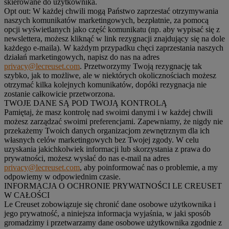
skierowane do użytkownika.
Opt out:
W każdej chwili mogą Państwo zaprzestać otrzymywania
naszych komunikatów marketingowych, bezpłatnie, za pomocą
opcji wyświetlanych jako część komunikatu (np. aby wypisać się z
newslettera, możesz kliknąć w link rezygnacji znajdujący się na dole
każdego e-maila). W każdym przypadku chęci zaprzestania naszych
działań marketingowych, napisz do nas na adres
privacy@lecreuset.com
. Przetworzymy Twoją rezygnację tak
szybko, jak to możliwe, ale w niektórych okolicznościach możesz
otrzymać kilka kolejnych komunikatów, dopóki rezygnacja nie
zostanie całkowicie przetworzona.
TWOJE DANE SĄ POD TWOJĄ KONTROLĄ
Pamiętaj, że masz kontrolę nad swoimi danymi i w każdej chwili
możesz zarządzać swoimi preferencjami. Zapewniamy, że nigdy nie
przekażemy Twoich danych organizacjom zewnętrznym dla ich
własnych celów marketingowych bez Twojej zgody. W celu
uzyskania jakichkolwiek informacji lub skorzystania z prawa do
prywatności, możesz wysłać do nas e-mail na adres
privacy@lecreuset.com
, aby poinformować nas o problemie, a my
odpowiemy w odpowiednim czasie.
INFORMACJA O OCHRONIE PRYWATNOŚCI LE CREUSET
W CAŁOŚCI
Le Creuset zobowiązuje się chronić dane osobowe użytkownika i
jego prywatność, a niniejsza informacja wyjaśnia, w jaki sposób
gromadzimy i przetwarzamy dane osobowe użytkownika zgodnie z