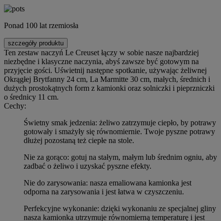
Ponad 100 lat rzemiosła
szczegóły produktu
Ten zestaw naczyń Le Creuset łączy w sobie nasze najbardziej
niezbędne i klasyczne naczynia, abyś zawsze być gotowym na
przyjęcie gości. Uświetnij następne spotkanie, używając żeliwnej
Okrągłej Brytfanny 24 cm, La Marmitte 30 cm, małych, średnich i
dużych prostokątnych form z kamionki oraz solniczki i pieprzniczki
o średnicy 11 cm.
Cechy:
Świetny smak jedzenia: żeliwo zatrzymuje ciepło, by potrawy
gotowały i smażyły się równomiernie. Twoje pyszne potrawy
dłużej pozostaną też ciepłe na stole.
Nie za gorąco: gotuj na stałym, małym lub średnim ogniu, aby
zadbać o żeliwo i uzyskać pyszne efekty.
Nie do zarysowania: nasza emaliowana kamionka jest
odporna na zarysowania i jest łatwa w czyszczeniu.
Perfekcyjne wykonanie: dzięki wykonaniu ze specjalnej gliny
nasza kamionka utrzymuje równomierną temperaturę i jest