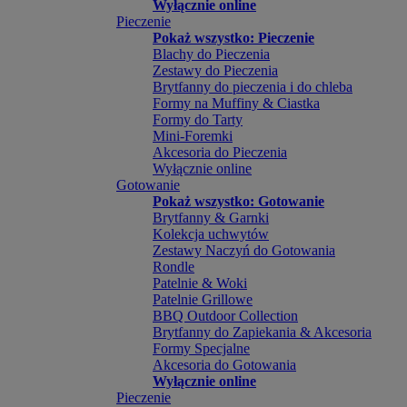
Wyłącznie online
Pieczenie
Pokaż wszystko: Pieczenie
Blachy do Pieczenia
Zestawy do Pieczenia
Brytfanny do pieczenia i do chleba
Formy na Muffiny & Ciastka
Formy do Tarty
Mini-Foremki
Akcesoria do Pieczenia
Wyłącznie online
Gotowanie
Pokaż wszystko: Gotowanie
Brytfanny & Garnki
Kolekcja uchwytów
Zestawy Naczyń do Gotowania
Rondle
Patelnie & Woki
Patelnie Grillowe
BBQ Outdoor Collection
Brytfanny do Zapiekania & Akcesoria
Formy Specjalne
Akcesoria do Gotowania
Wyłącznie online
Pieczenie