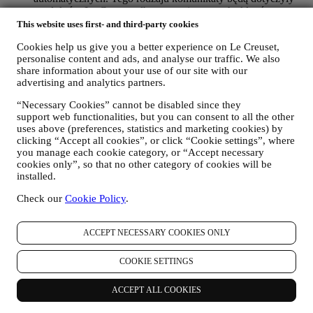
produktów Le Creuset albo otwarcia nowych sklepów,
ekskluzywnych wydarzeń, konkursów, ankiet, prezentacji
This website uses first- and third-party cookies
zorganizowanych przez Le Creuset, którymi użytkownik
Cookies help us give you a better experience on Le Creuset,
może być zainteresowany, albo ofert specjalnych, które mogą
personalise content and ads, and analyse our traffic. We also
się mu spodobać, również na podstawie pewnych informacji
share information about your use of our site with our
szczegółowych, które posiadamy o użytkowniku, takich jak
advertising and analytics partners.
lokalizacja albo historia zakupów. Będziemy przetwarzać
dane użytkownika, aby lepiej zrozumieć jego
“Necessary Cookies” cannot be disabled since they
zainteresowania. Umożliwia to nam personalizację
support web functionalities, but you can consent to all the other
wiadomości kierowanych do użytkownika tak, aby były
uses above (preferences, statistics and marketing cookies) by
bardziej adekwatne i interesujące. Nie przewiduje się żadnych
clicking “Accept all cookies”, or click “Cookie settings”, where
innych skutków. Gromadzimy również dane statystyczne
you manage each cookie category, or “Accept necessary
dotyczące otwierania wiadomości e-mail i kliknięć,
cookies only”, so that no other category of cookies will be
korzystając ze stosowanych w branży standardowych
installed.
technologii (w tym technologię Piksela Śledzącego)
Check our
Cookie Policy
.
ułatwiających monitorowanie naszego newslettera Tego
rodzaju przetwarzanie odbywa się na podstawie zgody
użytkownika. Z opcji wyrażenia zgody można skorzystać w
ACCEPT NECESSARY COOKIES ONLY
sytuacjach, gdy dane osobowe są gromadzone, poprzez
zaznaczenie odpowiedniego pola albo jeżeli użytkownik
COOKIE SETTINGS
posiada konto Le Creuset za pośrednictwem zakładki Moje
konto w Witrynie internetowej. Rezygnacja: Użytkownik
może również w dowolnym momencie bezpłatnie zaprzestać
ACCEPT ALL COOKIES
otrzymywania naszych aktualizacji, klikając przycisk
rezygnacji z subskrypcji znajdujący się na końcu każdego