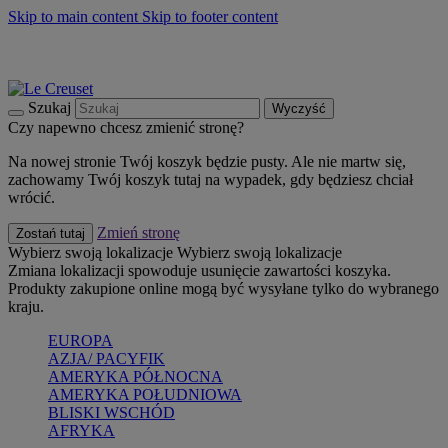
Skip to main content
Skip to footer content
Summer must-haves
Kup Teraz
Bezpłatna dostawa naczyń
Dostawa w ciągu 2-3 dni roboczych
Szukaj
Wyczyść
Czy napewno chcesz zmienić stronę?
Na nowej stronie Twój koszyk będzie pusty. Ale nie martw się,
zachowamy Twój koszyk tutaj na wypadek, gdy będziesz chciał
wrócić.
Zmień stronę
Zostań tutaj
Wybierz swoją lokalizacje
Wybierz swoją lokalizacje
Zmiana lokalizacji spowoduje usunięcie zawartości koszyka.
Produkty zakupione online mogą być wysyłane tylko do wybranego
kraju.
EUROPA
AZJA/ PACYFIK
AMERYKA PÓŁNOCNA
AMERYKA POŁUDNIOWA
BLISKI WSCHÓD
AFRYKA