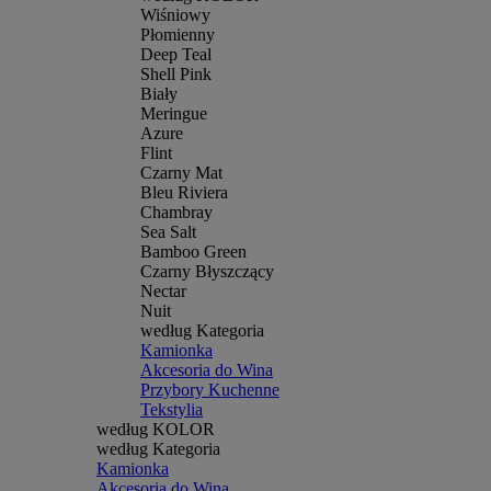
Wiśniowy
Płomienny
Deep Teal
Shell Pink
Biały
Meringue
Azure
Flint
Czarny Mat
Bleu Riviera
Chambray
Sea Salt
Bamboo Green
Czarny Błyszczący
Nectar
Nuit
według Kategoria
Kamionka
Akcesoria do Wina
Przybory Kuchenne
Tekstylia
według KOLOR
według Kategoria
Kamionka
Akcesoria do Wina