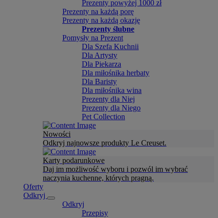
Prezenty powyżej 1000 zł
Prezenty na każdą porę
Prezenty na każdą okazję
Prezenty ślubne
Pomysły na Prezent
Dla Szefa Kuchnii
Dla Artysty
Dla Piekarza
Dla miłośnika herbaty
Dla Baristy
Dla miłośnika wina
Prezenty dla Niej
Prezenty dla Niego
Pet Collection
Nowości
Odkryj najnowsze produkty Le Creuset.
Karty podarunkowe
Daj im możliwość wyboru i pozwól im wybrać
naczynia kuchenne, których pragną.
Oferty
Odkryj
Odkryj
Przepisy