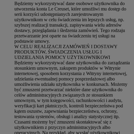
Będziemy wykorzystywać dane osobowe użytkownika do
utworzenia konta Le Creuset, które umożliwi mu dostęp do
serii korzyści udostępnianych zarejestrowanym
użytkownikom w celu świadczenia im lepszych usług, np.
szybszej realizacji transakcji, zapisywania wielu adresów
dostawy, przeglądania i śledzenia zamówień. Tego rodzaju
przetwarzanie jest oparte na świadczeniu tej usługi na
podstawie umowy.
W CELU REALIZACJI ZAMÓWIEŃ I DOSTAWY
PRODUKTÓW, ŚWIADCZENIA USŁUG I
UDZIELANIA POMOCY UŻYTKOWNIKOWI
Będziemy wykorzystywać dane użytkownika do zarządzania
stosunkiem umownym, zakupem produktów w Witrynie
internetowej, sposobem korzystania z Witryny internetowej,
udzielania ewentualnej pomocy posprzedażowej albo
umożliwienia udziału użytkownika w konkursach. Możemy
być zmuszeni przetwarzać niektóre dane użytkownika do
celów administracyjnych związanych ze stosunkiem
umownym, w tym księgowości, rachunkowości i audytu,
weryfikacji kart płatniczych, kontroli bezpieczeństwa pod
kątem oszustw, zapewniania bezpieczeństwa, ochrony,
testowania systemów, obsługi i analizy statystycznej itp.
Czasami możemy być zmuszeni skontaktować się z
użytkownikiem z przyczyn administracyjnych albo
operacyjnych. Na przykład, aby wysłać użytkownikowi