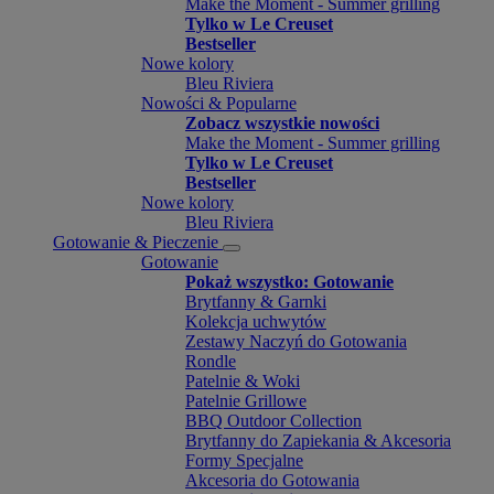
Make the Moment - Summer grilling
Tylko w Le Creuset
Bestseller
Nowe kolory
Bleu Riviera
Nowości & Popularne
Zobacz wszystkie nowości
Make the Moment - Summer grilling
Tylko w Le Creuset
Bestseller
Nowe kolory
Bleu Riviera
Gotowanie & Pieczenie
Gotowanie
Pokaż wszystko: Gotowanie
Brytfanny & Garnki
Kolekcja uchwytów
Zestawy Naczyń do Gotowania
Rondle
Patelnie & Woki
Patelnie Grillowe
BBQ Outdoor Collection
Brytfanny do Zapiekania & Akcesoria
Formy Specjalne
Akcesoria do Gotowania