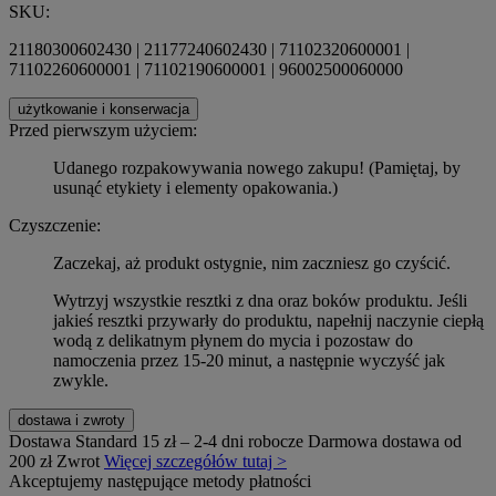
SKU:
21180300602430 | 21177240602430 | 71102320600001 |
71102260600001 | 71102190600001 | 96002500060000
użytkowanie i konserwacja
Przed pierwszym użyciem:
Udanego rozpakowywania nowego zakupu! (Pamiętaj, by
usunąć etykiety i elementy opakowania.)
Czyszczenie:
Zaczekaj, aż produkt ostygnie, nim zaczniesz go czyścić.
Wytrzyj wszystkie resztki z dna oraz boków produktu. Jeśli
jakieś resztki przywarły do produktu, napełnij naczynie ciepłą
wodą z delikatnym płynem do mycia i pozostaw do
namoczenia przez 15-20 minut, a następnie wyczyść jak
zwykle.
dostawa i zwroty
Dostawa Standard
15 zł – 2-4 dni robocze
Darmowa dostawa od
200 zł
Zwrot
Więcej szczegółów tutaj >
Akceptujemy następujące metody płatności