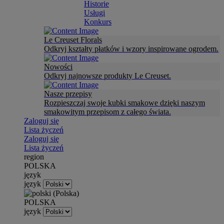
Historie
Usługi
Konkurs
Le Creuset Florals
Odkryj kształty płatków i wzory inspirowane ogrodem.
Nowości
Odkryj najnowsze produkty Le Creuset.
Nasze przepisy
Rozpieszczaj swoje kubki smakowe dzięki naszym
smakowitym przepisom z całego świata.
Zaloguj się
Lista życzeń
Zaloguj się
Lista życzeń
region
POLSKA
język
język
POLSKA
język