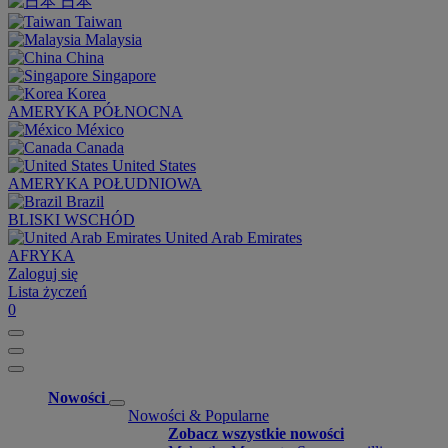
日本
Taiwan
Malaysia
China
Singapore
Korea
AMERYKA PÓŁNOCNA
México
Canada
United States
AMERYKA POŁUDNIOWA
Brazil
BLISKI WSCHÓD
United Arab Emirates
AFRYKA
Zaloguj się
Lista życzeń
0
Nowości
Nowości & Popularne
Zobacz wszystkie nowości