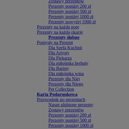
Zestawy prezentów
Prezenty poniżej 200 zł
Prezenty poniżej 500 zł
Prezenty poniżej 1000 zł
Prezenty powyżej 1000 zł
Prezenty na każdą porę
Prezenty na każdą okazję
Prezenty ślubne
Pomysły na Prezent
Dla Szefa Kuchnii
Dla Artysty
Dla Piekarza
Dla miłośnika herbaty
Dla Baristy
Dla miłośnika wina
Prezenty dla Niej
Prezenty dla Niego
Pet Collection
Karta Podarunkowa
Przewodnik po prezentach
Nasze ulubione prezenty
Zestawy prezentów
Prezenty poniżej 200 zł
Prezenty poniżej 500 zł
Prezenty poniżej 1000 zł