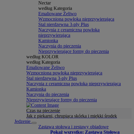
Nectar
według Kategoria
Emaliowane Żeliwo
Wzmocniona powłoka nieprzywierająca
Stal nierdzewna 3-ply Plus
Naczynia z ceramiczną powłoką
nieprzywierająca
Kamionka
Naczynia do pieczenia
Nieprzywierające formy do pieczenia
według KOLOR
według Kategoria
Emaliowane Żeliwo
Wzmocniona powłoka nieprzywierająca
Stal nierdzewna 3-ply Plus
Naczynia z ceramiczną powłoką nieprzywierająca
Kamionka
Naczynia do pieczenia
Nieprzywierające formy do pieczenia
Czas na pieczenie
Jak z piekarni, chrupiąca skórka i miękki środek
Jedzenie
Zastawa stołowa i zestawy obiadowe
Pokaż wszystko: Zastawa Stołowa