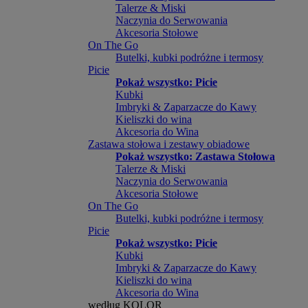
Talerze & Miski
Naczynia do Serwowania
Akcesoria Stołowe
On The Go
Butelki, kubki podróżne i termosy
Picie
Pokaż wszystko: Picie
Kubki
Imbryki & Zaparzacze do Kawy
Kieliszki do wina
Akcesoria do Wina
Zastawa stołowa i zestawy obiadowe
Pokaż wszystko: Zastawa Stołowa
Talerze & Miski
Naczynia do Serwowania
Akcesoria Stołowe
On The Go
Butelki, kubki podróżne i termosy
Picie
Pokaż wszystko: Picie
Kubki
Imbryki & Zaparzacze do Kawy
Kieliszki do wina
Akcesoria do Wina
według KOLOR