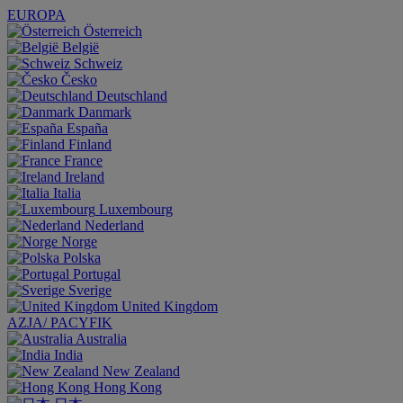
EUROPA
Österreich
België
Schweiz
Česko
Deutschland
Danmark
España
Finland
France
Ireland
Italia
Luxembourg
Nederland
Norge
Polska
Portugal
Sverige
United Kingdom
AZJA/ PACYFIK
Australia
India
New Zealand
Hong Kong