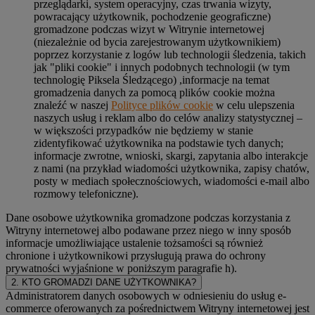
przeglądarki, system operacyjny, czas trwania wizyty,
powracający użytkownik, pochodzenie geograficzne)
gromadzone podczas wizyt w Witrynie internetowej
(niezależnie od bycia zarejestrowanym użytkownikiem)
poprzez korzystanie z logów lub technologii śledzenia, takich
jak "pliki cookie" i innych podobnych technologii (w tym
technologię Piksela Śledzącego) ,informacje na temat
gromadzenia danych za pomocą plików cookie można
znaleźć w naszej
Polityce plików cookie
w celu ulepszenia
naszych usług i reklam albo do celów analizy statystycznej –
w większości przypadków nie będziemy w stanie
zidentyfikować użytkownika na podstawie tych danych;
informacje zwrotne, wnioski, skargi, zapytania albo interakcje
z nami (na przykład wiadomości użytkownika, zapisy chatów,
posty w mediach społecznościowych, wiadomości e-mail albo
rozmowy telefoniczne).
Dane osobowe użytkownika gromadzone podczas korzystania z
Witryny internetowej albo podawane przez niego w inny sposób
informacje umożliwiające ustalenie tożsamości są również
chronione i użytkownikowi przysługują prawa do ochrony
prywatności wyjaśnione w poniższym paragrafie h).
2. KTO GROMADZI DANE UŻYTKOWNIKA?
Administratorem danych osobowych w odniesieniu do usług e-
commerce oferowanych za pośrednictwem Witryny internetowej jest