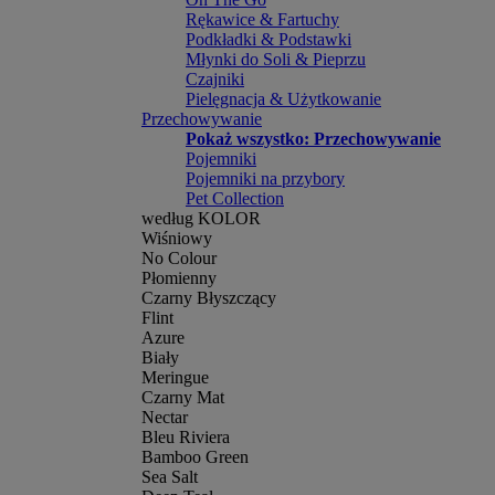
Rękawice & Fartuchy
Podkładki & Podstawki
Młynki do Soli & Pieprzu
Czajniki
Pielęgnacja & Użytkowanie
Przechowywanie
Pokaż wszystko: Przechowywanie
Pojemniki
Pojemniki na przybory
Pet Collection
według KOLOR
Wiśniowy
No Colour
Płomienny
Czarny Błyszczący
Flint
Azure
Biały
Meringue
Czarny Mat
Nectar
Bleu Riviera
Bamboo Green
Sea Salt