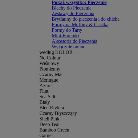
Pokaż wszystko: Pieczenie
Blachy do Pieczenia
Zestawy do Pieczenia
Brytfanny do pieczenia i do chleba
Formy na Muffiny & Ciastka
Formy do Tarty
Mini-Foremki
Akcesoria do Pieczenia
Wyłącznie online
według KOLOR
No Colour
Wiśniowy
Płomienny
Czarny Mat
Meringue
Azure
Flint
Sea Salt
Biały
Bleu Riviera
Czarny Błyszczący
Shell Pink
Deep Teal
Bamboo Green
Garnet