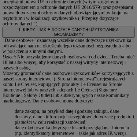
przepisami prawa UE o ochronie danych (w tym z ogólnym
rozporządzeniem o ochronie danych UE 2016/679) oraz przepisami
prawa dotyczącymi ochrony danych obowiązującymi w kraju, na
terytorium i w lokalizacji użytkownika ("
Przepisy dotyczące
ochrony danych
").
1. KIEDY I JAKIE RODZAJE DANYCH UŻYTKOWNIKA
GROMADZIMY?
"Dane osobowe" oznaczają wszelkie dane dotyczące użytkownika i
pozwalające nam na określenie jego tożsamości bezpośrednio albo
w połączeniu z innymi danymi.
Dzieci
: Nie pozyskujemy danych osobowych od dzieci. Trzeba mieć
18 lat albo więcej, aby korzystać z naszej witryny internetowej i
naszych usług.
Możemy gromadzić dane osobowe użytkowników korzystających z
naszej strony internetowej („Strona internetowa”), rejestrujących
konto Le Creuset, kupujących produkty Le Creuset na Stronie
internetowej lub w naszych sklepach Le Creuset (Signature
Boutique i Salony Outlet) lub subskrybujących nasze komunikaty
marketingowe. Dane osobowe mogą dotyczyć:
dane zakupu, na przykład datę i godzinę zakupu, dane
dostawy, dane i informacje szczegółowe dotyczące produktu i
płatności w celu realizacji zamówień;
dane użytkownika dotyczące historii przeglądania Internetu
(np. identyfikatory internetowe – takie jak adres IP, wersja