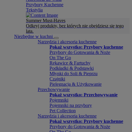
Przybory Kuchenne
Tekstylia
Summer Must-Haves
Odkryj produkty, bez których nie obejdziesz się tego
lata.
Niezbędne w kuchni
Narzędzia i akcesoria kuchenne
Pokaż wszystko: Przybory kuchenne
Przybory do Gotowania & Noże
On The Go
Rękawice & Fartuchy
Podkładki & Podstawki
Młynki do Soli & Pieprzu
Czajniki
Pielęgnacja & Użytkowanie
Przechowywanie
Pokaż wszystko: Przechowywanie
Pojemniki
Pojemniki na przybory
Pet Collection
Narzędzia i akcesoria kuchenne
Pokaż wszystko: Przybory kuchenne
Przybory do Gotowania & Noże
On The Go