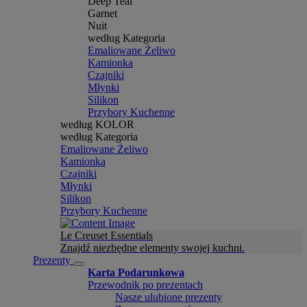
Deep Teal
Garnet
Nuit
według Kategoria
Emaliowane Żeliwo
Kamionka
Czajniki
Młynki
Silikon
Przybory Kuchenne
według KOLOR
według Kategoria
Emaliowane Żeliwo
Kamionka
Czajniki
Młynki
Silikon
Przybory Kuchenne
Le Creuset Essentials
Znajdź niezbędne elementy swojej kuchni.
Prezenty
Karta Podarunkowa
Przewodnik po prezentach
Nasze ulubione prezenty