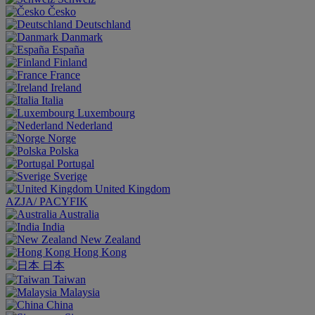
Česko
Deutschland
Danmark
España
Finland
France
Ireland
Italia
Luxembourg
Nederland
Norge
Polska
Portugal
Sverige
United Kingdom
AZJA/ PACYFIK
Australia
India
New Zealand
Hong Kong
日本
Taiwan
Malaysia
China