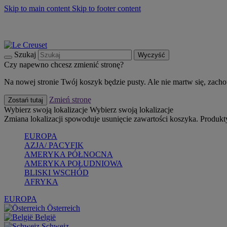
Skip to main content
Skip to footer content
Summer must-haves
Kup Teraz
Bezpłatna dostawa naczyń
Dostawa w ciągu 2-3 dni roboczych
Szukaj
Wyczyść
Czy napewno chcesz zmienić stronę?
Na nowej stronie Twój koszyk będzie pusty. Ale nie martw się, zach
Zmień stronę
Zostań tutaj
Wybierz swoją lokalizacje
Wybierz swoją lokalizacje
Zmiana lokalizacji spowoduje usunięcie zawartości koszyka. Produk
EUROPA
AZJA/ PACYFIK
AMERYKA PÓŁNOCNA
AMERYKA POŁUDNIOWA
BLISKI WSCHÓD
AFRYKA
EUROPA
Österreich
België
Schweiz