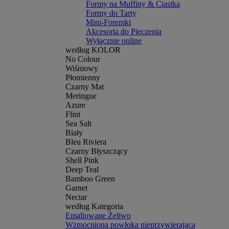
Formy na Muffiny & Ciastka
Formy do Tarty
Mini-Foremki
Akcesoria do Pieczenia
Wyłącznie online
według KOLOR
No Colour
Wiśniowy
Płomienny
Czarny Mat
Meringue
Azure
Flint
Sea Salt
Biały
Bleu Riviera
Czarny Błyszczący
Shell Pink
Deep Teal
Bamboo Green
Garnet
Nectar
według Kategoria
Emaliowane Żeliwo
Wzmocniona powłoka nieprzywierająca