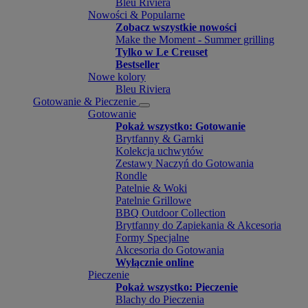
Bleu Riviera
Nowości & Popularne
Zobacz wszystkie nowości
Make the Moment - Summer grilling
Tylko w Le Creuset
Bestseller
Nowe kolory
Bleu Riviera
Gotowanie & Pieczenie
Gotowanie
Pokaż wszystko: Gotowanie
Brytfanny & Garnki
Kolekcja uchwytów
Zestawy Naczyń do Gotowania
Rondle
Patelnie & Woki
Patelnie Grillowe
BBQ Outdoor Collection
Brytfanny do Zapiekania & Akcesoria
Formy Specjalne
Akcesoria do Gotowania
Wyłącznie online
Pieczenie
Pokaż wszystko: Pieczenie
Blachy do Pieczenia