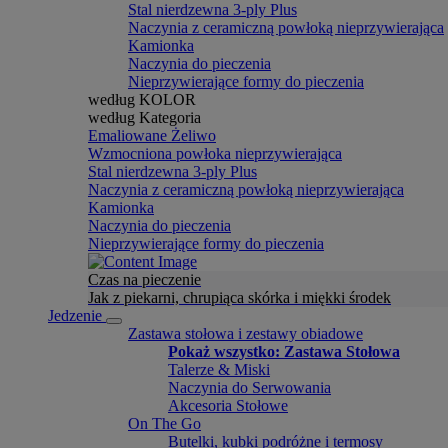
Stal nierdzewna 3-ply Plus
Naczynia z ceramiczną powłoką nieprzywierająca
Kamionka
Naczynia do pieczenia
Nieprzywierające formy do pieczenia
według KOLOR
według Kategoria
Emaliowane Żeliwo
Wzmocniona powłoka nieprzywierająca
Stal nierdzewna 3-ply Plus
Naczynia z ceramiczną powłoką nieprzywierająca
Kamionka
Naczynia do pieczenia
Nieprzywierające formy do pieczenia
Czas na pieczenie
Jak z piekarni, chrupiąca skórka i miękki środek
Jedzenie
Zastawa stołowa i zestawy obiadowe
Pokaż wszystko: Zastawa Stołowa
Talerze & Miski
Naczynia do Serwowania
Akcesoria Stołowe
On The Go
Butelki, kubki podróżne i termosy