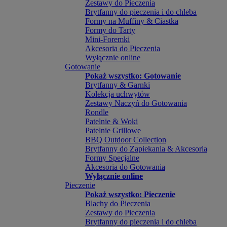
Zestawy do Pieczenia
Brytfanny do pieczenia i do chleba
Formy na Muffiny & Ciastka
Formy do Tarty
Mini-Foremki
Akcesoria do Pieczenia
Wyłącznie online
Gotowanie
Pokaż wszystko: Gotowanie
Brytfanny & Garnki
Kolekcja uchwytów
Zestawy Naczyń do Gotowania
Rondle
Patelnie & Woki
Patelnie Grillowe
BBQ Outdoor Collection
Brytfanny do Zapiekania & Akcesoria
Formy Specjalne
Akcesoria do Gotowania
Wyłącznie online
Pieczenie
Pokaż wszystko: Pieczenie
Blachy do Pieczenia
Zestawy do Pieczenia
Brytfanny do pieczenia i do chleba