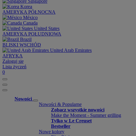
Singapore
Korea
AMERYKA PÓŁNOCNA
México
Canada
United States
AMERYKA POŁUDNIOWA
Brazil
BLISKI WSCHÓD
United Arab Emirates
AFRYKA
Zaloguj się
Lista życzeń
0
Nowości
Nowości & Popularne
Zobacz wszystkie nowości
Make the Moment - Summer grilling
Tylko w Le Creuset
Bestseller
Nowe kolory