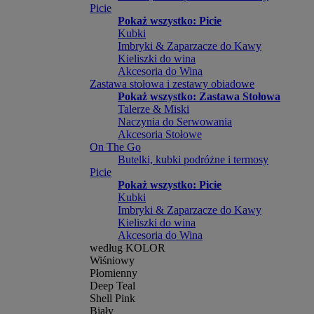
Picie
Pokaż wszystko: Picie
Kubki
Imbryki & Zaparzacze do Kawy
Kieliszki do wina
Akcesoria do Wina
Zastawa stołowa i zestawy obiadowe
Pokaż wszystko: Zastawa Stołowa
Talerze & Miski
Naczynia do Serwowania
Akcesoria Stołowe
On The Go
Butelki, kubki podróżne i termosy
Picie
Pokaż wszystko: Picie
Kubki
Imbryki & Zaparzacze do Kawy
Kieliszki do wina
Akcesoria do Wina
według KOLOR
Wiśniowy
Płomienny
Deep Teal
Shell Pink
Biały