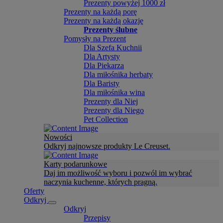
Prezenty powyżej 1000 zł
Prezenty na każdą porę
Prezenty na każdą okazję
Prezenty ślubne
Pomysły na Prezent
Dla Szefa Kuchnii
Dla Artysty
Dla Piekarza
Dla miłośnika herbaty
Dla Baristy
Dla miłośnika wina
Prezenty dla Niej
Prezenty dla Niego
Pet Collection
Nowości
Odkryj najnowsze produkty Le Creuset.
Karty podarunkowe
Daj im możliwość wyboru i pozwól im wybrać
naczynia kuchenne, których pragną.
Oferty
Odkryj
Odkryj
Przepisy