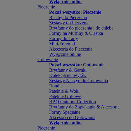
Wyłącznie online
Pieczenie
Pokaż wszystko: Pieczenie
Blachy do Pieczenia
Zestawy do Pieczenia
Brytfanny do pieczenia i do chleba
Formy na Muffiny & Ciastka
Formy do Tarty
Mini-Foremki
Akcesoria do Pieczenia
Wyłącznie online
Gotowanie
Pokaż wszystko: Gotowanie
Brytfanny & Garnki
Kolekcja uchwytów
Zestawy Naczyń do Gotowania
Rondle
Patelnie & Woki
Patelnie Grillowe
BBQ Outdoor Collection
Brytfanny do Zapiekania & Akcesoria
Formy Specjalne
Akcesoria do Gotowania
Wyłącznie online
Pieczenie