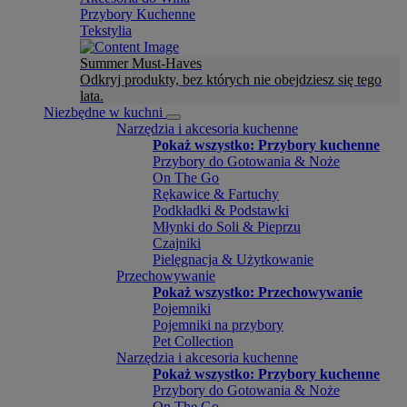
Przybory Kuchenne
Tekstylia
Summer Must-Haves
Odkryj produkty, bez których nie obejdziesz się tego
lata.
Niezbędne w kuchni
Narzędzia i akcesoria kuchenne
Pokaż wszystko: Przybory kuchenne
Przybory do Gotowania & Noże
On The Go
Rękawice & Fartuchy
Podkładki & Podstawki
Młynki do Soli & Pieprzu
Czajniki
Pielęgnacja & Użytkowanie
Przechowywanie
Pokaż wszystko: Przechowywanie
Pojemniki
Pojemniki na przybory
Pet Collection
Narzędzia i akcesoria kuchenne
Pokaż wszystko: Przybory kuchenne
Przybory do Gotowania & Noże
On The Go