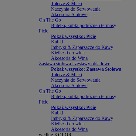
Talerze & Miski
Naczynia do Serwowania
Akcesoria Stołowe
On The Go
Butelki, kubki podróżne i termosy
Picie
Pokaż wszystko: Picie
Kubki
Imbryki & Zaparzacze do Kawy
Kieliszki do wina
Akcesoria do Wina
Zastawa stołowa i zestawy obiadowe
Pokaż wszystko: Zastawa Stołowa
Talerze & Miski
Naczynia do Serwowania
Akcesoria Stołowe
On The Go
Butelki, kubki podróżne i termosy
Picie
Pokaż wszystko: Picie
Kubki
Imbryki & Zaparzacze do Kawy
Kieliszki do wina
Akcesoria do Wina
według KOLOR