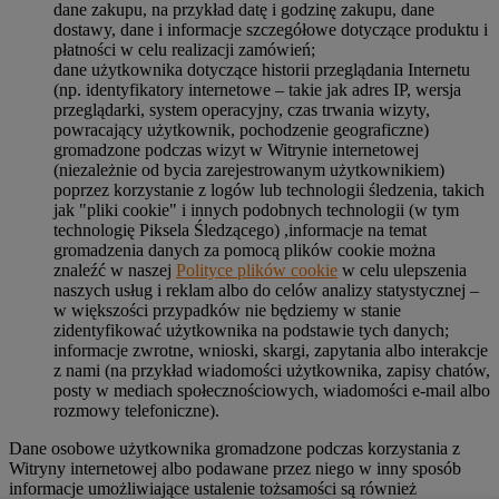
dane zakupu, na przykład datę i godzinę zakupu, dane
dostawy, dane i informacje szczegółowe dotyczące produktu i
płatności w celu realizacji zamówień;
dane użytkownika dotyczące historii przeglądania Internetu
(np. identyfikatory internetowe – takie jak adres IP, wersja
przeglądarki, system operacyjny, czas trwania wizyty,
powracający użytkownik, pochodzenie geograficzne)
gromadzone podczas wizyt w Witrynie internetowej
(niezależnie od bycia zarejestrowanym użytkownikiem)
poprzez korzystanie z logów lub technologii śledzenia, takich
jak "pliki cookie" i innych podobnych technologii (w tym
technologię Piksela Śledzącego) ,informacje na temat
gromadzenia danych za pomocą plików cookie można
znaleźć w naszej
Polityce plików cookie
w celu ulepszenia
naszych usług i reklam albo do celów analizy statystycznej –
w większości przypadków nie będziemy w stanie
zidentyfikować użytkownika na podstawie tych danych;
informacje zwrotne, wnioski, skargi, zapytania albo interakcje
z nami (na przykład wiadomości użytkownika, zapisy chatów,
posty w mediach społecznościowych, wiadomości e-mail albo
rozmowy telefoniczne).
Dane osobowe użytkownika gromadzone podczas korzystania z
Witryny internetowej albo podawane przez niego w inny sposób
informacje umożliwiające ustalenie tożsamości są również