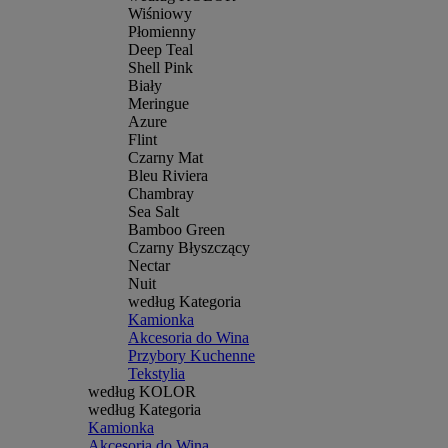
Wiśniowy
Płomienny
Deep Teal
Shell Pink
Biały
Meringue
Azure
Flint
Czarny Mat
Bleu Riviera
Chambray
Sea Salt
Bamboo Green
Czarny Błyszczący
Nectar
Nuit
według Kategoria
Kamionka
Akcesoria do Wina
Przybory Kuchenne
Tekstylia
według KOLOR
według Kategoria
Kamionka
Akcesoria do Wina