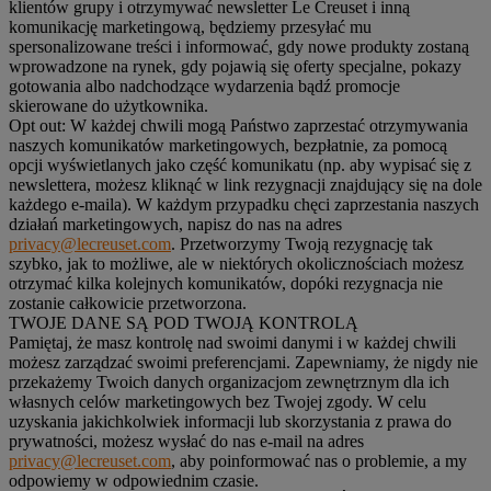
klientów grupy i otrzymywać newsletter Le Creuset i inną
komunikację marketingową, będziemy przesyłać mu
spersonalizowane treści i informować, gdy nowe produkty zostaną
wprowadzone na rynek, gdy pojawią się oferty specjalne, pokazy
gotowania albo nadchodzące wydarzenia bądź promocje
skierowane do użytkownika.
Opt out:
W każdej chwili mogą Państwo zaprzestać otrzymywania
naszych komunikatów marketingowych, bezpłatnie, za pomocą
opcji wyświetlanych jako część komunikatu (np. aby wypisać się z
newslettera, możesz kliknąć w link rezygnacji znajdujący się na dole
każdego e-maila). W każdym przypadku chęci zaprzestania naszych
działań marketingowych, napisz do nas na adres
privacy@lecreuset.com
. Przetworzymy Twoją rezygnację tak
szybko, jak to możliwe, ale w niektórych okolicznościach możesz
otrzymać kilka kolejnych komunikatów, dopóki rezygnacja nie
zostanie całkowicie przetworzona.
TWOJE DANE SĄ POD TWOJĄ KONTROLĄ
Pamiętaj, że masz kontrolę nad swoimi danymi i w każdej chwili
możesz zarządzać swoimi preferencjami. Zapewniamy, że nigdy nie
przekażemy Twoich danych organizacjom zewnętrznym dla ich
własnych celów marketingowych bez Twojej zgody. W celu
uzyskania jakichkolwiek informacji lub skorzystania z prawa do
prywatności, możesz wysłać do nas e-mail na adres
privacy@lecreuset.com
, aby poinformować nas o problemie, a my
odpowiemy w odpowiednim czasie.