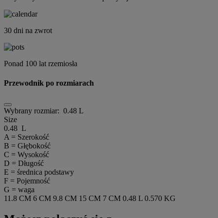
30 dni na zwrot
Ponad 100 lat rzemiosła
Przewodnik po rozmiarach
Wybrany rozmiar:
0.48 L
Size
0.48 L
A = Szerokość
B = Głębokość
C = Wysokość
D = Długość
E = średnica podstawy
F = Pojemność
G = waga
11.8 CM
6 CM
9.8 CM
15 CM
7 CM
0.48 L
0.570 KG