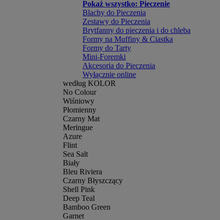
Pokaż wszystko: Pieczenie
Blachy do Pieczenia
Zestawy do Pieczenia
Brytfanny do pieczenia i do chleba
Formy na Muffiny & Ciastka
Formy do Tarty
Mini-Foremki
Akcesoria do Pieczenia
Wyłącznie online
według KOLOR
No Colour
Wiśniowy
Płomienny
Czarny Mat
Meringue
Azure
Flint
Sea Salt
Biały
Bleu Riviera
Czarny Błyszczący
Shell Pink
Deep Teal
Bamboo Green
Garnet