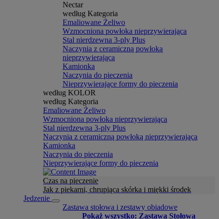
Nectar
według Kategoria
Emaliowane Żeliwo
Wzmocniona powłoka nieprzywierająca
Stal nierdzewna 3-ply Plus
Naczynia z ceramiczną powłoką
nieprzywierająca
Kamionka
Naczynia do pieczenia
Nieprzywierające formy do pieczenia
według KOLOR
według Kategoria
Emaliowane Żeliwo
Wzmocniona powłoka nieprzywierająca
Stal nierdzewna 3-ply Plus
Naczynia z ceramiczną powłoką nieprzywierająca
Kamionka
Naczynia do pieczenia
Nieprzywierające formy do pieczenia
Czas na pieczenie
Jak z piekarni, chrupiąca skórka i miękki środek
Jedzenie
Zastawa stołowa i zestawy obiadowe
Pokaż wszystko: Zastawa Stołowa