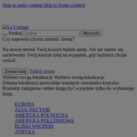
Skip to main content
Skip to footer content
Summer must-haves
Kup Teraz
Bezpłatna dostawa naczyń
Dostawa w ciągu 2-3 dni roboczych
Szukaj
Wyczyść
Czy napewno chcesz zmienić stronę?
Na nowej stronie Twój koszyk będzie pusty. Ale nie martw się,
zachowamy Twój koszyk tutaj na wypadek, gdy będziesz chciał
wrócić.
Zmień stronę
Zostań tutaj
Wybierz swoją lokalizacje
Wybierz swoją lokalizacje
Zmiana lokalizacji spowoduje usunięcie zawartości koszyka.
Produkty zakupione online mogą być wysyłane tylko do wybranego
kraju.
EUROPA
AZJA/ PACYFIK
AMERYKA PÓŁNOCNA
AMERYKA POŁUDNIOWA
BLISKI WSCHÓD
AFRYKA