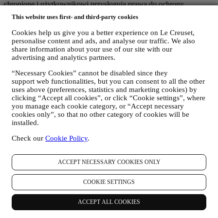
chronione i użytkownikowi przysługują prawa do ochrony
prywatności wyjaśnione w poniższym paragrafie h).
This website uses first- and third-party cookies
2. KTO GROMADZI DANE UŻYTKOWNIKA?
Administratorem danych osobowych w odniesieniu do usług e-
Cookies help us give you a better experience on Le Creuset,
commerce oferowanych za pośrednictwem Witryny internetowej jest
personalise content and ads, and analyse our traffic. We also
Le Creuset Poland Sp. z o.o. z siedzibą pod adresem ul.
share information about your use of our site with our
advertising and analytics partners.
Marszałkowska 126/134, 00-008 Warszawa.
Jeżeli użytkownik zdecyduje się otrzymywać od nas materiały
“Necessary Cookies” cannot be disabled since they
marketingowe, stanie się częścią bazy danych klientów grupy Le
support web functionalities, but you can consent to all the other
Creuset, którą zarządza spółka Le Creuset Group AG działającą w
uses above (preferences, statistics and marketing cookies) by
charakterze administratora z siedzibą pod adresem Neuhofstrasse 4 ,
clicking “Accept all cookies”, or click “Cookie settings”, where
Baar, Zug, 6340 Szwajcaria (która wyznaczyła jako przedstawiciela
you manage each cookie category, or “Accept necessary
w UE Le Creuset SL, numer VAT B62153630, z siedzibą w Paseo
cookies only”, so that no other category of cookies will be
de Gracia 9, 2º, 08007 Barcelona, Hiszpania), w oparciu o umowę o
installed.
współadministrowaniu, która zasadniczo zapewnia (a) Le Creuset
Group AG odpowiedzialną za ogólną strategię marketingową i
Check our
Cookie Policy
.
spersonalizowaną obsługę klienta; (b) lokalne podmioty Le Creuset
korzystające ze wspomnianej strategii i wdrażające ją, a także
ACCEPT NECESSARY COOKIES ONLY
niezależnie opracowujące komunikację/inicjatywy marketingowe
lokalnie w Polsce (c) obaj współadministratorzy zobowiązani do
rozpatrywania wniosków o prawa osoby, której dane dotyczą.
COOKIE SETTINGS
3. DLACZEGO GROMADZIMY TE DANE?
Dane osobowe mogą być przetwarzane do następujących celów:
ACCEPT ALL COOKIES
W CELU WYPEŁNIENIA OBOWIĄZKÓW