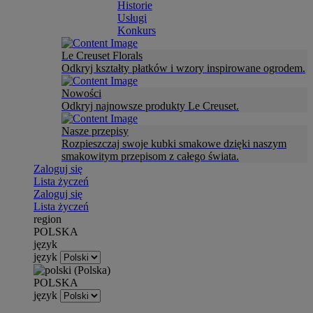
Historie
Usługi
Konkurs
Le Creuset Florals
Odkryj kształty płatków i wzory inspirowane ogrodem.
Nowości
Odkryj najnowsze produkty Le Creuset.
Nasze przepisy
Rozpieszczaj swoje kubki smakowe dzięki naszym
smakowitym przepisom z całego świata.
Zaloguj się
Lista życzeń
Zaloguj się
Lista życzeń
region
POLSKA
język
język
POLSKA
język