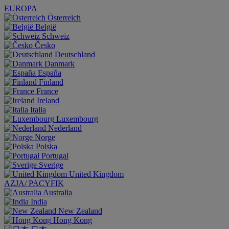
EUROPA
Österreich
België
Schweiz
Česko
Deutschland
Danmark
España
Finland
France
Ireland
Italia
Luxembourg
Nederland
Norge
Polska
Portugal
Sverige
United Kingdom
AZJA/ PACYFIK
Australia
India
New Zealand
Hong Kong