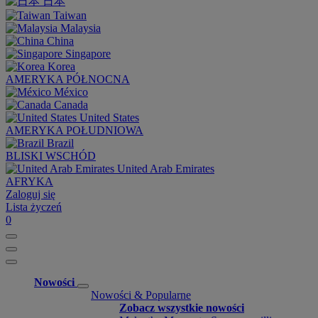
日本
Taiwan
Malaysia
China
Singapore
Korea
AMERYKA PÓŁNOCNA
México
Canada
United States
AMERYKA POŁUDNIOWA
Brazil
BLISKI WSCHÓD
United Arab Emirates
AFRYKA
Zaloguj się
Lista życzeń
0
Nowości
Nowości & Popularne
Zobacz wszystkie nowości