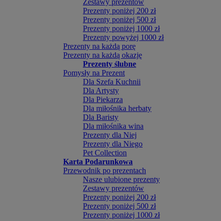
Zestawy prezentów
Prezenty poniżej 200 zł
Prezenty poniżej 500 zł
Prezenty poniżej 1000 zł
Prezenty powyżej 1000 zł
Prezenty na każdą porę
Prezenty na każdą okazję
Prezenty ślubne
Pomysły na Prezent
Dla Szefa Kuchnii
Dla Artysty
Dla Piekarza
Dla miłośnika herbaty
Dla Baristy
Dla miłośnika wina
Prezenty dla Niej
Prezenty dla Niego
Pet Collection
Karta Podarunkowa
Przewodnik po prezentach
Nasze ulubione prezenty
Zestawy prezentów
Prezenty poniżej 200 zł
Prezenty poniżej 500 zł
Prezenty poniżej 1000 zł