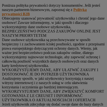
Poniższa polityka prywatności dotyczy konsumentów. Jeśli jesteś
naszym partnerem biznesowym, zapoznaj się z
Polityką
prywatności B2B
Obiecujemy szanować prywatność użytkownika i chronić jego dane
osobowe! Zawsze informujemy, w jaki sposób i dlaczego
wykorzystujemy dane osobowe użytkownika.
BEZPIECZEŃSTWO PODCZAS ZAKUPÓW ONLINE JEST
NASZYM PRIORYTETEM
Dane osobowe użytkownika są przechowywane w sposób
bezpieczny i z zachowaniem ścisłej poufności, zgodnie z przepisami
prawa europejskiego dotyczącymi ochrony danych. Wiemy, jak
ważne jest bezpieczeństwo podczas zakupów online, dlatego
wykorzystujemy najnowsze technologie, aby zapewnić ochronę i
całkowitą poufność wszystkich danych osobowych oraz danych
karty kredytowej użytkownika.
WYKORZYSTUJEMY DANE, ABY UŁATWIĆ ZAKUPY I
DOSTOSOWAĆ JE DO POTRZEB UŻYTKOWNIKA
Analizujemy sposób, w jaki użytkownicy korzystają z naszej
witryny internetowej i z naszych usług w celu ułatwienia
korzystania i uczynienia go bardziej interesującym.
WYKORZYSTUJEMY DANE, ABY ZWIĘKSZYĆ KOMFORT
GOTOWANIA Z LE CREUSET I INFORMOWAĆ
UŻYTKOWNIKA O AKTUALNOŚCIACH I OFERTACH
Jeżeli użytkownik zdecyduje się dodać swoje dane do bazy danych