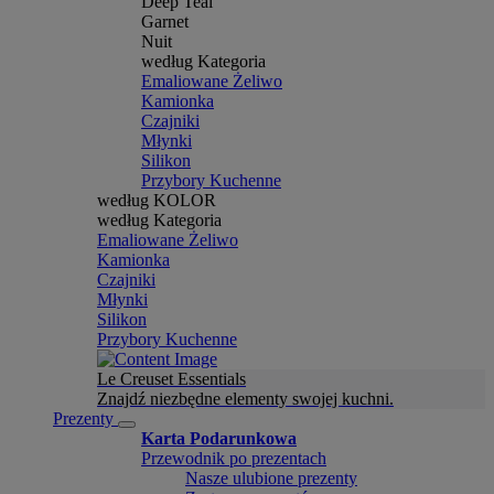
Deep Teal
Garnet
Nuit
według Kategoria
Emaliowane Żeliwo
Kamionka
Czajniki
Młynki
Silikon
Przybory Kuchenne
według KOLOR
według Kategoria
Emaliowane Żeliwo
Kamionka
Czajniki
Młynki
Silikon
Przybory Kuchenne
Le Creuset Essentials
Znajdź niezbędne elementy swojej kuchni.
Prezenty
Karta Podarunkowa
Przewodnik po prezentach
Nasze ulubione prezenty