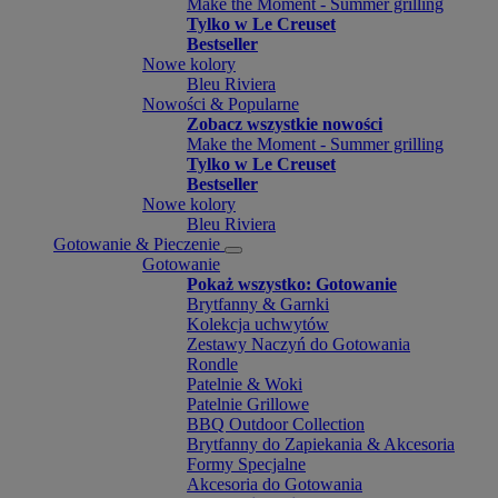
Make the Moment - Summer grilling
Tylko w Le Creuset
Bestseller
Nowe kolory
Bleu Riviera
Nowości & Popularne
Zobacz wszystkie nowości
Make the Moment - Summer grilling
Tylko w Le Creuset
Bestseller
Nowe kolory
Bleu Riviera
Gotowanie & Pieczenie
Gotowanie
Pokaż wszystko: Gotowanie
Brytfanny & Garnki
Kolekcja uchwytów
Zestawy Naczyń do Gotowania
Rondle
Patelnie & Woki
Patelnie Grillowe
BBQ Outdoor Collection
Brytfanny do Zapiekania & Akcesoria
Formy Specjalne
Akcesoria do Gotowania