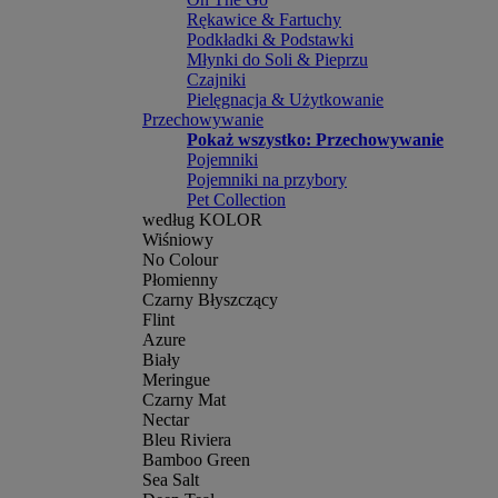
Rękawice & Fartuchy
Podkładki & Podstawki
Młynki do Soli & Pieprzu
Czajniki
Pielęgnacja & Użytkowanie
Przechowywanie
Pokaż wszystko: Przechowywanie
Pojemniki
Pojemniki na przybory
Pet Collection
według KOLOR
Wiśniowy
No Colour
Płomienny
Czarny Błyszczący
Flint
Azure
Biały
Meringue
Czarny Mat
Nectar
Bleu Riviera
Bamboo Green
Sea Salt