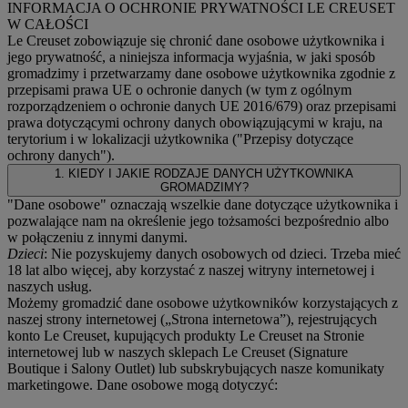
INFORMACJA O OCHRONIE PRYWATNOŚCI LE CREUSET
W CAŁOŚCI
Le Creuset zobowiązuje się chronić dane osobowe użytkownika i
jego prywatność, a niniejsza informacja wyjaśnia, w jaki sposób
gromadzimy i przetwarzamy dane osobowe użytkownika zgodnie z
przepisami prawa UE o ochronie danych (w tym z ogólnym
rozporządzeniem o ochronie danych UE 2016/679) oraz przepisami
prawa dotyczącymi ochrony danych obowiązującymi w kraju, na
terytorium i w lokalizacji użytkownika ("
Przepisy dotyczące
ochrony danych
").
1. KIEDY I JAKIE RODZAJE DANYCH UŻYTKOWNIKA
GROMADZIMY?
"Dane osobowe" oznaczają wszelkie dane dotyczące użytkownika i
pozwalające nam na określenie jego tożsamości bezpośrednio albo
w połączeniu z innymi danymi.
Dzieci
: Nie pozyskujemy danych osobowych od dzieci. Trzeba mieć
18 lat albo więcej, aby korzystać z naszej witryny internetowej i
naszych usług.
Możemy gromadzić dane osobowe użytkowników korzystających z
naszej strony internetowej („Strona internetowa”), rejestrujących
konto Le Creuset, kupujących produkty Le Creuset na Stronie
internetowej lub w naszych sklepach Le Creuset (Signature
Boutique i Salony Outlet) lub subskrybujących nasze komunikaty
marketingowe. Dane osobowe mogą dotyczyć: