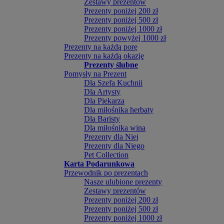
Zestawy prezentów
Prezenty poniżej 200 zł
Prezenty poniżej 500 zł
Prezenty poniżej 1000 zł
Prezenty powyżej 1000 zł
Prezenty na każdą porę
Prezenty na każdą okazję
Prezenty ślubne
Pomysły na Prezent
Dla Szefa Kuchnii
Dla Artysty
Dla Piekarza
Dla miłośnika herbaty
Dla Baristy
Dla miłośnika wina
Prezenty dla Niej
Prezenty dla Niego
Pet Collection
Karta Podarunkowa
Przewodnik po prezentach
Nasze ulubione prezenty
Zestawy prezentów
Prezenty poniżej 200 zł
Prezenty poniżej 500 zł
Prezenty poniżej 1000 zł