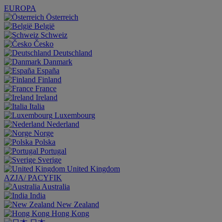
EUROPA
Österreich
België
Schweiz
Česko
Deutschland
Danmark
España
Finland
France
Ireland
Italia
Luxembourg
Nederland
Norge
Polska
Portugal
Sverige
United Kingdom
AZJA/ PACYFIK
Australia
India
New Zealand
Hong Kong