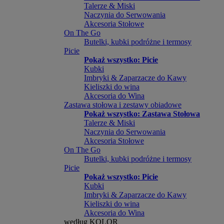
Talerze & Miski
Naczynia do Serwowania
Akcesoria Stołowe
On The Go
Butelki, kubki podróżne i termosy
Picie
Pokaż wszystko: Picie
Kubki
Imbryki & Zaparzacze do Kawy
Kieliszki do wina
Akcesoria do Wina
Zastawa stołowa i zestawy obiadowe
Pokaż wszystko: Zastawa Stołowa
Talerze & Miski
Naczynia do Serwowania
Akcesoria Stołowe
On The Go
Butelki, kubki podróżne i termosy
Picie
Pokaż wszystko: Picie
Kubki
Imbryki & Zaparzacze do Kawy
Kieliszki do wina
Akcesoria do Wina
według KOLOR