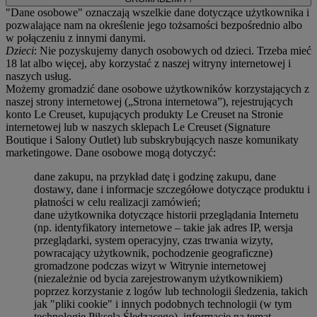
"Dane osobowe" oznaczają wszelkie dane dotyczące użytkownika i
pozwalające nam na określenie jego tożsamości bezpośrednio albo
w połączeniu z innymi danymi.
Dzieci
: Nie pozyskujemy danych osobowych od dzieci. Trzeba mieć
18 lat albo więcej, aby korzystać z naszej witryny internetowej i
naszych usług.
Możemy gromadzić dane osobowe użytkowników korzystających z
naszej strony internetowej („Strona internetowa”), rejestrujących
konto Le Creuset, kupujących produkty Le Creuset na Stronie
internetowej lub w naszych sklepach Le Creuset (Signature
Boutique i Salony Outlet) lub subskrybujących nasze komunikaty
marketingowe. Dane osobowe mogą dotyczyć:
dane zakupu, na przykład datę i godzinę zakupu, dane
dostawy, dane i informacje szczegółowe dotyczące produktu i
płatności w celu realizacji zamówień;
dane użytkownika dotyczące historii przeglądania Internetu
(np. identyfikatory internetowe – takie jak adres IP, wersja
przeglądarki, system operacyjny, czas trwania wizyty,
powracający użytkownik, pochodzenie geograficzne)
gromadzone podczas wizyt w Witrynie internetowej
(niezależnie od bycia zarejestrowanym użytkownikiem)
poprzez korzystanie z logów lub technologii śledzenia, takich
jak "pliki cookie" i innych podobnych technologii (w tym
technologię Piksela Śledzącego) ,informacje na temat