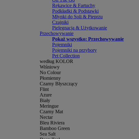
Rękawice & Fartuchy
Podkładki & Podstawki
Młynki do Soli & Pieprzu
Czajniki
Pielęgnacja & Użytkowanie
Przechowywanie
Pokaż wszystko: Przechowywanie
Pojemniki
Pojemniki na przybory
Pet Collection
według KOLOR
Wiśniowy
No Colour
Płomienny
Czarny Błyszczący
Flint
Azure
Biały
Meringue
Czarny Mat
Nectar
Bleu Riviera
Bamboo Green
Sea Salt