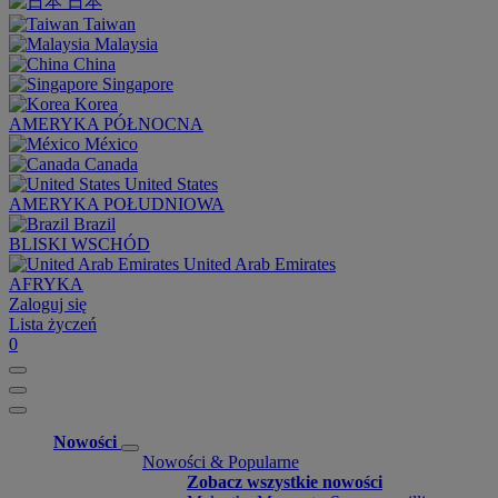
日本
Taiwan
Malaysia
China
Singapore
Korea
AMERYKA PÓŁNOCNA
México
Canada
United States
AMERYKA POŁUDNIOWA
Brazil
BLISKI WSCHÓD
United Arab Emirates
AFRYKA
Zaloguj się
Lista życzeń
0
Nowości
Nowości & Popularne
Zobacz wszystkie nowości