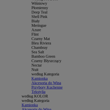
Wiśniowy
Płomienny
Deep Teal
Shell Pink
Biały
Meringue
Azure
Flint
Czarny Mat
Bleu Riviera
Chambray
Sea Salt
Bamboo Green
Czarny Błyszczący
Nectar
Nuit
według Kategoria
Kamionka
Akcesoria do Wina
Przybory Kuchenne
Tekstylia
według KOLOR
według Kategoria
Kamionka
Akcesoria do Wina