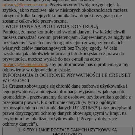
privacy@lecreuset.com
. Przetworzymy Twoją rezygnację tak
szybko, jak to możliwe, ale w niektórych okolicznościach możesz
otrzymać kilka kolejnych komunikatów, dopóki rezygnacja nie
zostanie całkowicie przetworzona.
TWOJE DANE SĄ POD TWOJĄ KONTROLĄ
Pamiętaj, że masz kontrolę nad swoimi danymi i w każdej chwili
możesz zarządzać swoimi preferencjami. Zapewniamy, że nigdy nie
przekażemy Twoich danych organizacjom zewnętrznym dla ich
własnych celów marketingowych bez Twojej zgody. W celu
uzyskania jakichkolwiek informacji lub skorzystania z prawa do
prywatności, możesz wysłać do nas e-mail na adres
privacy@lecreuset.com
, aby poinformować nas o problemie, a my
odpowiemy w odpowiednim czasie.
INFORMACJA O OCHRONIE PRYWATNOŚCI LE CREUSET
W CAŁOŚCI
Le Creuset zobowiązuje się chronić dane osobowe użytkownika i
jego prywatność, a niniejsza informacja wyjaśnia, w jaki sposób
gromadzimy i przetwarzamy dane osobowe użytkownika zgodnie z
przepisami prawa UE o ochronie danych (w tym z ogólnym
rozporządzeniem o ochronie danych UE 2016/679) oraz przepisami
prawa dotyczącymi ochrony danych obowiązującymi w kraju, na
terytorium i w lokalizacji użytkownika ("
Przepisy dotyczące
ochrony danych
").
1. KIEDY I JAKIE RODZAJE DANYCH UŻYTKOWNIKA
GROMADZIMY?