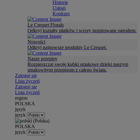
Historie
Usługi
Konkurs
Le Creuset Florals
Odkryj kształty płatków i wzory inspirowane ogrodem.
Nowości
Odkryj najnowsze produkty Le Creuset.
Nasze przepisy
Rozpieszczaj swoje kubki smakowe dzięki naszym
smakowitym przepisom z całego świata.
Zaloguj się
Lista życzeń
Zaloguj się
Lista życzeń
region
POLSKA
język
język
POLSKA
język