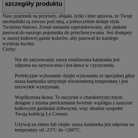
szczegóły produktu
Nasz pojemnik na przybory, ubijaki, łyżki i inne sprawia, że Twoje
niezbędniki są zawsze pod ręką, a jednocześnie dodaje stylu
Twojemu blatowi. Został starannie zaprojektowany, aby pięknie
pasował do naszego pojemnika do przechowywania. Jest dostępny
w naszej kultowej gamie kolorów, aby pasował do każdego
wystroju kuchni.
Cechy:
Nie do zarysowania: nasza emaliowana kamionka jest
odporna na zarysowania i jest łatwa w czyszczeniu.
Perfekcyjne wykonanie: dzięki wykonaniu ze specjalnej gliny
nasza kamionka utrzymuje równomierną temperaturę i jest
niezwykle wytrzymała.
Współczesna ikona: To naczynie o charakterystycznym
designie z trzema pierścieniami świetnie współgra z naszymi
kultowymi garnkami żeliwnymi, więc idealnie uzupełni
Twoją kolekcję Le Creuset.
Używaj na zimno lub ciepło: nasza kamionka jest odporna na
temperatury od -23°C do +260°C.