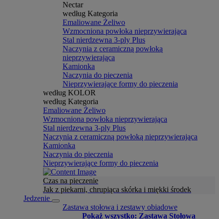
Nectar
według Kategoria
Emaliowane Żeliwo
Wzmocniona powłoka nieprzywierająca
Stal nierdzewna 3-ply Plus
Naczynia z ceramiczną powłoką
nieprzywierająca
Kamionka
Naczynia do pieczenia
Nieprzywierające formy do pieczenia
według KOLOR
według Kategoria
Emaliowane Żeliwo
Wzmocniona powłoka nieprzywierająca
Stal nierdzewna 3-ply Plus
Naczynia z ceramiczną powłoką nieprzywierająca
Kamionka
Naczynia do pieczenia
Nieprzywierające formy do pieczenia
Czas na pieczenie
Jak z piekarni, chrupiąca skórka i miękki środek
Jedzenie
Zastawa stołowa i zestawy obiadowe
Pokaż wszystko: Zastawa Stołowa