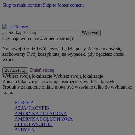
Skip to main content
Skip to footer content
Summer must-haves
Kup Teraz
Bezpłatna dostawa naczyń
Dostawa w ciągu 2-3 dni roboczych
Szukaj
Wyczyść
Czy napewno chcesz zmienić stronę?
Na nowej stronie Twój koszyk będzie pusty. Ale nie martw się,
zachowamy Twój koszyk tutaj na wypadek, gdy będziesz chciał
wrócić.
Zmień stronę
Zostań tutaj
Wybierz swoją lokalizacje
Wybierz swoją lokalizacje
Zmiana lokalizacji spowoduje usunięcie zawartości koszyka.
Produkty zakupione online mogą być wysyłane tylko do wybranego
kraju.
EUROPA
AZJA/ PACYFIK
AMERYKA PÓŁNOCNA
AMERYKA POŁUDNIOWA
BLISKI WSCHÓD
AFRYKA