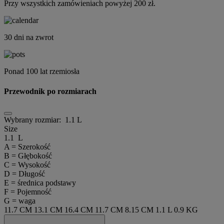
Przy wszystkich zamówieniach powyżej 200 zł.
30 dni na zwrot
Ponad 100 lat rzemiosła
Przewodnik po rozmiarach
Wybrany rozmiar:
1.1 L
Size
1.1 L
A = Szerokość
B = Głębokość
C = Wysokość
D = Długość
E = średnica podstawy
F = Pojemność
G = waga
11.7 CM
13.1 CM
16.4 CM
11.7 CM
8.15 CM
1.1 L
0.9 KG