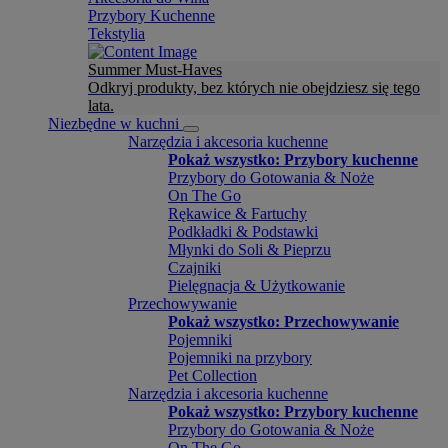
Przybory Kuchenne
Tekstylia
Summer Must-Haves
Odkryj produkty, bez których nie obejdziesz się tego
lata.
Niezbędne w kuchni
Narzędzia i akcesoria kuchenne
Pokaż wszystko: Przybory kuchenne
Przybory do Gotowania & Noże
On The Go
Rękawice & Fartuchy
Podkładki & Podstawki
Młynki do Soli & Pieprzu
Czajniki
Pielęgnacja & Użytkowanie
Przechowywanie
Pokaż wszystko: Przechowywanie
Pojemniki
Pojemniki na przybory
Pet Collection
Narzędzia i akcesoria kuchenne
Pokaż wszystko: Przybory kuchenne
Przybory do Gotowania & Noże
On The Go