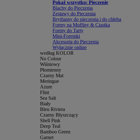
Pokaż wszystko: Pieczenie
Blachy do Pieczenia
Zestawy do Pieczenia
Brytfanny do pieczenia i do chleba
Formy na Muffiny & Ciastka
Formy do Tarty
Mini-Foremki
Akcesoria do Pieczenia
Wyłącznie online
według KOLOR
No Colour
Wiśniowy
Płomienny
Czarny Mat
Meringue
Azure
Flint
Sea Salt
Biały
Bleu Riviera
Czarny Błyszczący
Shell Pink
Deep Teal
Bamboo Green
Garnet