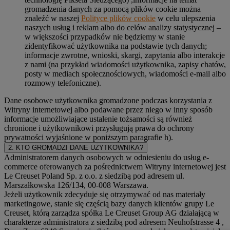
gromadzenia danych za pomocą plików cookie można
znaleźć w naszej
Polityce plików cookie
w celu ulepszenia
naszych usług i reklam albo do celów analizy statystycznej –
w większości przypadków nie będziemy w stanie
zidentyfikować użytkownika na podstawie tych danych;
informacje zwrotne, wnioski, skargi, zapytania albo interakcje
z nami (na przykład wiadomości użytkownika, zapisy chatów,
posty w mediach społecznościowych, wiadomości e-mail albo
rozmowy telefoniczne).
Dane osobowe użytkownika gromadzone podczas korzystania z
Witryny internetowej albo podawane przez niego w inny sposób
informacje umożliwiające ustalenie tożsamości są również
chronione i użytkownikowi przysługują prawa do ochrony
prywatności wyjaśnione w poniższym paragrafie h).
2. KTO GROMADZI DANE UŻYTKOWNIKA?
Administratorem danych osobowych w odniesieniu do usług e-
commerce oferowanych za pośrednictwem Witryny internetowej jest
Le Creuset Poland Sp. z o.o. z siedzibą pod adresem ul.
Marszałkowska 126/134, 00-008 Warszawa.
Jeżeli użytkownik zdecyduje się otrzymywać od nas materiały
marketingowe, stanie się częścią bazy danych klientów grupy Le
Creuset, którą zarządza spółka Le Creuset Group AG działającą w
charakterze administratora z siedzibą pod adresem Neuhofstrasse 4 ,