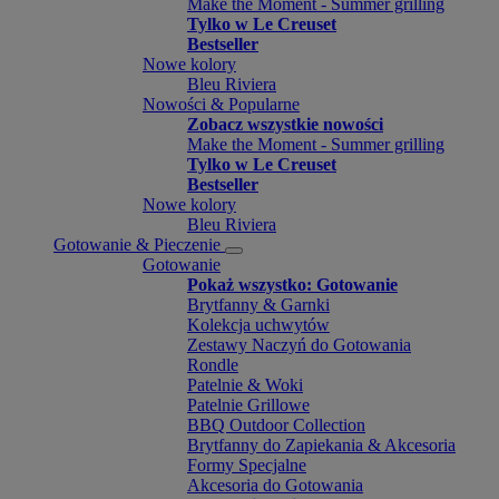
Make the Moment - Summer grilling
Tylko w Le Creuset
Bestseller
Nowe kolory
Bleu Riviera
Nowości & Popularne
Zobacz wszystkie nowości
Make the Moment - Summer grilling
Tylko w Le Creuset
Bestseller
Nowe kolory
Bleu Riviera
Gotowanie & Pieczenie
Gotowanie
Pokaż wszystko: Gotowanie
Brytfanny & Garnki
Kolekcja uchwytów
Zestawy Naczyń do Gotowania
Rondle
Patelnie & Woki
Patelnie Grillowe
BBQ Outdoor Collection
Brytfanny do Zapiekania & Akcesoria
Formy Specjalne
Akcesoria do Gotowania