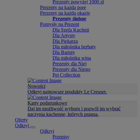
Prezenty powyżej 1000 zł
Prezenty na każdą porę
Prezenty na każdą okazję
Prezenty ślubne
Pomysły na Prezent
Dla Szefa Kuchnii
Dla Artysty
Dla Piekarza
Dla miłośnika herbaty
Dla Baristy
Dla miłośnika wina
Prezenty dla Niej
Prezenty dla Niego
Pet Collection
Nowości
Odkryj najnowsze produkty Le Creuset.
Karty podarunkowe
Daj im możliwość wyboru i pozwól im wybrać
naczynia kuchenne, których pragną.
Oferty
Odkryj
Odkryj
Przepisy