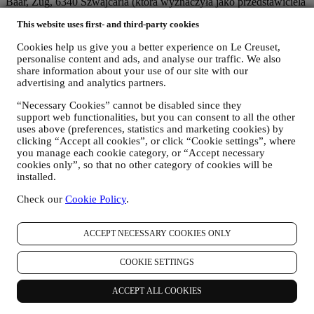
Baar, Zug, 6340 Szwajcaria (która wyznaczyła jako przedstawiciela
w UE Le Creuset SL, numer VAT B62153630, z siedzibą w Paseo
This website uses first- and third-party cookies
de Gracia 9, 2º, 08007 Barcelona, Hiszpania), w oparciu o umowę o
współadministrowaniu, która zasadniczo zapewnia (a) Le Creuset
Cookies help us give you a better experience on Le Creuset,
Group AG odpowiedzialną za ogólną strategię marketingową i
personalise content and ads, and analyse our traffic. We also
spersonalizowaną obsługę klienta; (b) lokalne podmioty Le Creuset
share information about your use of our site with our
korzystające ze wspomnianej strategii i wdrażające ją, a także
advertising and analytics partners.
niezależnie opracowujące komunikację/inicjatywy marketingowe
lokalnie w Polsce (c) obaj współadministratorzy zobowiązani do
“Necessary Cookies” cannot be disabled since they
rozpatrywania wniosków o prawa osoby, której dane dotyczą.
support web functionalities, but you can consent to all the other
uses above (preferences, statistics and marketing cookies) by
3. DLACZEGO GROMADZIMY TE DANE?
clicking “Accept all cookies”, or click “Cookie settings”, where
Dane osobowe mogą być przetwarzane do następujących celów:
you manage each cookie category, or “Accept necessary
cookies only”, so that no other category of cookies will be
W CELU WYPEŁNIENIA OBOWIĄZKÓW
installed.
PRAWNYCH
Możemy przetwarzać niektóre dane dotyczące użytkownika,
Check our
Cookie Policy
.
aby wypełnić nasze obowiązki prawne i inne obowiązki
wynikające z poleceń otrzymanych od władz.
W CELU UTWORZENIA KONTA LE CREUSET
ACCEPT NECESSARY COOKIES ONLY
Będziemy wykorzystywać dane osobowe użytkownika do
utworzenia konta Le Creuset, które umożliwi mu dostęp do
COOKIE SETTINGS
serii korzyści udostępnianych zarejestrowanym
użytkownikom w celu świadczenia im lepszych usług, np.
ACCEPT ALL COOKIES
szybszej realizacji transakcji, zapisywania wielu adresów
dostawy, przeglądania i śledzenia zamówień. Tego rodzaju