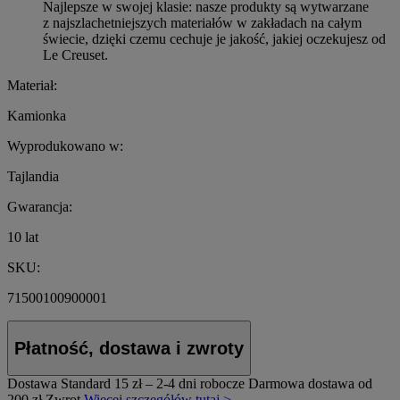
Najlepsze w swojej klasie: nasze produkty są wytwarzane
z najszlachetniejszych materiałów w zakładach na całym
świecie, dzięki czemu cechuje je jakość, jakiej oczekujesz od
Le Creuset.
Materiał:
Kamionka
Wyprodukowano w:
Tajlandia
Gwarancja:
10 lat
SKU:
71500100900001
Płatność, dostawa i zwroty
Dostawa Standard
15 zł – 2-4 dni robocze
Darmowa dostawa od
200 zł
Zwrot
Więcej szczegółów tutaj >