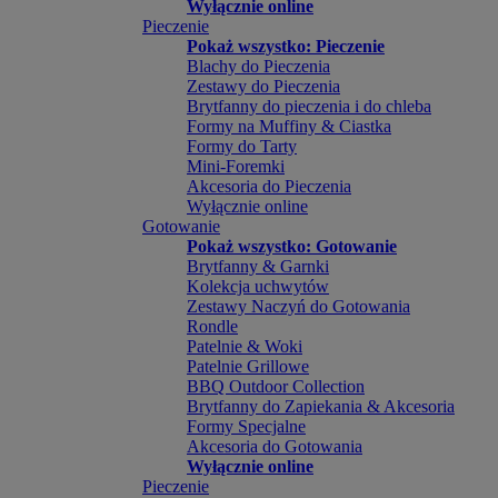
Wyłącznie online
Pieczenie
Pokaż wszystko: Pieczenie
Blachy do Pieczenia
Zestawy do Pieczenia
Brytfanny do pieczenia i do chleba
Formy na Muffiny & Ciastka
Formy do Tarty
Mini-Foremki
Akcesoria do Pieczenia
Wyłącznie online
Gotowanie
Pokaż wszystko: Gotowanie
Brytfanny & Garnki
Kolekcja uchwytów
Zestawy Naczyń do Gotowania
Rondle
Patelnie & Woki
Patelnie Grillowe
BBQ Outdoor Collection
Brytfanny do Zapiekania & Akcesoria
Formy Specjalne
Akcesoria do Gotowania
Wyłącznie online
Pieczenie