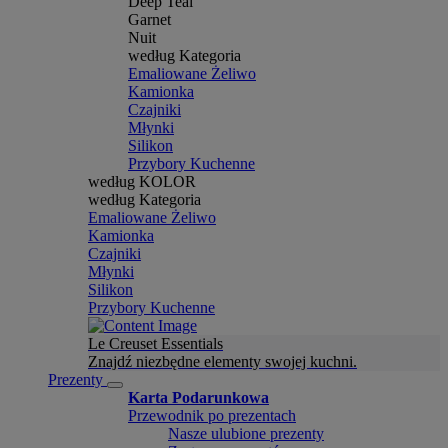
Deep Teal
Garnet
Nuit
według Kategoria
Emaliowane Żeliwo
Kamionka
Czajniki
Młynki
Silikon
Przybory Kuchenne
według KOLOR
według Kategoria
Emaliowane Żeliwo
Kamionka
Czajniki
Młynki
Silikon
Przybory Kuchenne
Le Creuset Essentials
Znajdź niezbędne elementy swojej kuchni.
Prezenty
Karta Podarunkowa
Przewodnik po prezentach
Nasze ulubione prezenty