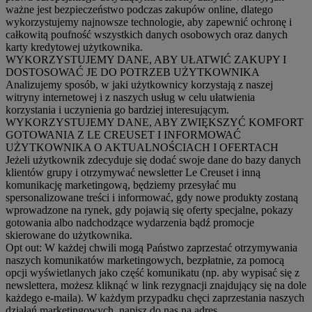
ważne jest bezpieczeństwo podczas zakupów online, dlatego
wykorzystujemy najnowsze technologie, aby zapewnić ochronę i
całkowitą poufność wszystkich danych osobowych oraz danych
karty kredytowej użytkownika.
WYKORZYSTUJEMY DANE, ABY UŁATWIĆ ZAKUPY I
DOSTOSOWAĆ JE DO POTRZEB UŻYTKOWNIKA
Analizujemy sposób, w jaki użytkownicy korzystają z naszej
witryny internetowej i z naszych usług w celu ułatwienia
korzystania i uczynienia go bardziej interesującym.
WYKORZYSTUJEMY DANE, ABY ZWIĘKSZYĆ KOMFORT
GOTOWANIA Z LE CREUSET I INFORMOWAĆ
UŻYTKOWNIKA O AKTUALNOŚCIACH I OFERTACH
Jeżeli użytkownik zdecyduje się dodać swoje dane do bazy danych
klientów grupy i otrzymywać newsletter Le Creuset i inną
komunikację marketingową, będziemy przesyłać mu
spersonalizowane treści i informować, gdy nowe produkty zostaną
wprowadzone na rynek, gdy pojawią się oferty specjalne, pokazy
gotowania albo nadchodzące wydarzenia bądź promocje
skierowane do użytkownika.
Opt out:
W każdej chwili mogą Państwo zaprzestać otrzymywania
naszych komunikatów marketingowych, bezpłatnie, za pomocą
opcji wyświetlanych jako część komunikatu (np. aby wypisać się z
newslettera, możesz kliknąć w link rezygnacji znajdujący się na dole
każdego e-maila). W każdym przypadku chęci zaprzestania naszych
działań marketingowych, napisz do nas na adres