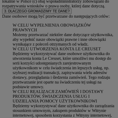
lokalnie w Polsce (c) obaj współadministratorzy zobowiązani do
rozpatrywania wniosków o prawa osoby, której dane dotyczą.
3. DLACZEGO GROMADZIMY TE DANE?
Dane osobowe mogą być przetwarzane do następujących celów:
W CELU WYPEŁNIENIA OBOWIĄZKÓW
PRAWNYCH
Możemy przetwarzać niektóre dane dotyczące użytkownika,
aby wypełnić nasze obowiązki prawne i inne obowiązki
wynikające z poleceń otrzymanych od władz.
W CELU UTWORZENIA KONTA LE CREUSET
Będziemy wykorzystywać dane osobowe użytkownika do
utworzenia konta Le Creuset, które umożliwi mu dostęp do
serii korzyści udostępnianych zarejestrowanym
użytkownikom w celu świadczenia im lepszych usług, np.
szybszej realizacji transakcji, zapisywania wielu adresów
dostawy, przeglądania i śledzenia zamówień. Tego rodzaju
przetwarzanie jest oparte na świadczeniu tej usługi na
podstawie umowy.
W CELU REALIZACJI ZAMÓWIEŃ I DOSTAWY
PRODUKTÓW, ŚWIADCZENIA USŁUG I
UDZIELANIA POMOCY UŻYTKOWNIKOWI
Będziemy wykorzystywać dane użytkownika do zarządzania
stosunkiem umownym, zakupem produktów w Witrynie
internetowej, sposobem korzystania z Witryny internetowej,