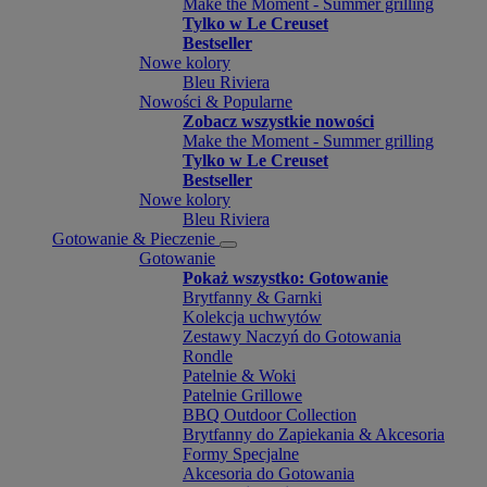
Make the Moment - Summer grilling
Tylko w Le Creuset
Bestseller
Nowe kolory
Bleu Riviera
Nowości & Popularne
Zobacz wszystkie nowości
Make the Moment - Summer grilling
Tylko w Le Creuset
Bestseller
Nowe kolory
Bleu Riviera
Gotowanie & Pieczenie
Gotowanie
Pokaż wszystko: Gotowanie
Brytfanny & Garnki
Kolekcja uchwytów
Zestawy Naczyń do Gotowania
Rondle
Patelnie & Woki
Patelnie Grillowe
BBQ Outdoor Collection
Brytfanny do Zapiekania & Akcesoria
Formy Specjalne
Akcesoria do Gotowania