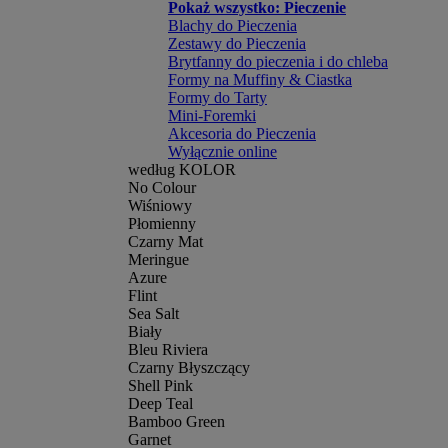
Pokaż wszystko: Pieczenie
Blachy do Pieczenia
Zestawy do Pieczenia
Brytfanny do pieczenia i do chleba
Formy na Muffiny & Ciastka
Formy do Tarty
Mini-Foremki
Akcesoria do Pieczenia
Wyłącznie online
według KOLOR
No Colour
Wiśniowy
Płomienny
Czarny Mat
Meringue
Azure
Flint
Sea Salt
Biały
Bleu Riviera
Czarny Błyszczący
Shell Pink
Deep Teal
Bamboo Green
Garnet