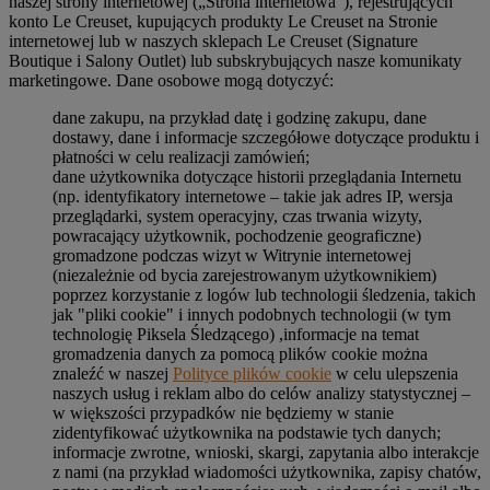
naszej strony internetowej („Strona internetowa”), rejestrujących
konto Le Creuset, kupujących produkty Le Creuset na Stronie
internetowej lub w naszych sklepach Le Creuset (Signature
Boutique i Salony Outlet) lub subskrybujących nasze komunikaty
marketingowe. Dane osobowe mogą dotyczyć:
dane zakupu, na przykład datę i godzinę zakupu, dane
dostawy, dane i informacje szczegółowe dotyczące produktu i
płatności w celu realizacji zamówień;
dane użytkownika dotyczące historii przeglądania Internetu
(np. identyfikatory internetowe – takie jak adres IP, wersja
przeglądarki, system operacyjny, czas trwania wizyty,
powracający użytkownik, pochodzenie geograficzne)
gromadzone podczas wizyt w Witrynie internetowej
(niezależnie od bycia zarejestrowanym użytkownikiem)
poprzez korzystanie z logów lub technologii śledzenia, takich
jak "pliki cookie" i innych podobnych technologii (w tym
technologię Piksela Śledzącego) ,informacje na temat
gromadzenia danych za pomocą plików cookie można
znaleźć w naszej
Polityce plików cookie
w celu ulepszenia
naszych usług i reklam albo do celów analizy statystycznej –
w większości przypadków nie będziemy w stanie
zidentyfikować użytkownika na podstawie tych danych;
informacje zwrotne, wnioski, skargi, zapytania albo interakcje
z nami (na przykład wiadomości użytkownika, zapisy chatów,