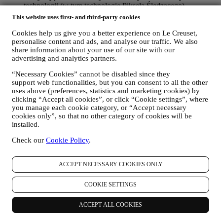
technologii (w tym technologię Piksela Śledzącego)
ułatwiających monitorowanie naszego newslettera Tego
This website uses first- and third-party cookies
rodzaju przetwarzanie odbywa się na podstawie zgody
użytkownika. Z opcji wyrażenia zgody można skorzystać w
Cookies help us give you a better experience on Le Creuset,
sytuacjach, gdy dane osobowe są gromadzone, poprzez
personalise content and ads, and analyse our traffic. We also
zaznaczenie odpowiedniego pola albo jeżeli użytkownik
share information about your use of our site with our
advertising and analytics partners.
posiada konto Le Creuset za pośrednictwem zakładki Moje
konto w Witrynie internetowej. Rezygnacja: Użytkownik
“Necessary Cookies” cannot be disabled since they
może również w dowolnym momencie bezpłatnie zaprzestać
support web functionalities, but you can consent to all the other
otrzymywania naszych aktualizacji, klikając przycisk
uses above (preferences, statistics and marketing cookies) by
rezygnacji z subskrypcji znajdujący się na końcu każdego
clicking “Accept all cookies”, or click “Cookie settings”, where
newslettera. Jeśli użytkownik posiada konto Le Creuset, może
you manage each cookie category, or “Accept necessary
łatwo zarządzać swoimi preferencjami w zakresie marketingu.
cookies only”, so that no other category of cookies will be
W zależności od preferencji można to zrobić również
installed.
kontaktując się z nami pod adresem
privacy@lecreuset.com
.
Przetworzymy rezygnację użytkownika jak najszybciej,
Check our
Cookie Policy
.
jednak w pewnych okolicznościach użytkownik może
otrzymać kilka dodatkowych wiadomości zanim rezygnacja
ACCEPT NECESSARY COOKIES ONLY
zostanie całkowicie przetworzona.
Należy pamiętać, że nie
przekazujemy ani nie sprzedajemy danych kontaktowych
użytkownika, ani innych danych osobowych innym spółkom
COOKIE SETTINGS
w celach marketingowych
.
PONOWNE TARGETOWANIE/DOSTOSOWYWANIE
ACCEPT ALL COOKIES
OFERT I ZWIĘKSZANIE KOMFORTU
UŻYTKOWNIKA