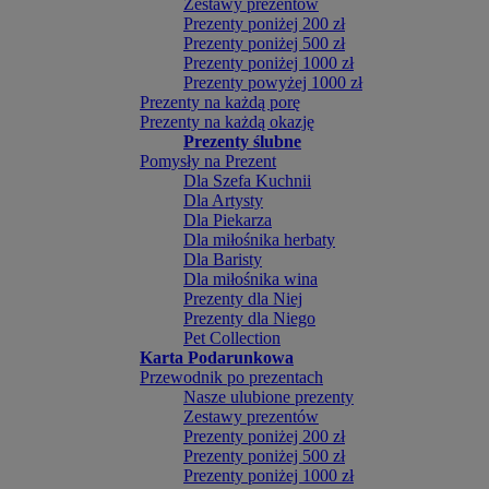
Zestawy prezentów
Prezenty poniżej 200 zł
Prezenty poniżej 500 zł
Prezenty poniżej 1000 zł
Prezenty powyżej 1000 zł
Prezenty na każdą porę
Prezenty na każdą okazję
Prezenty ślubne
Pomysły na Prezent
Dla Szefa Kuchnii
Dla Artysty
Dla Piekarza
Dla miłośnika herbaty
Dla Baristy
Dla miłośnika wina
Prezenty dla Niej
Prezenty dla Niego
Pet Collection
Karta Podarunkowa
Przewodnik po prezentach
Nasze ulubione prezenty
Zestawy prezentów
Prezenty poniżej 200 zł
Prezenty poniżej 500 zł
Prezenty poniżej 1000 zł