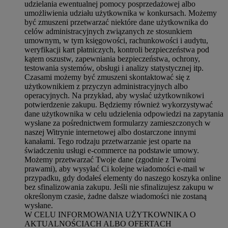
udzielania ewentualnej pomocy posprzedażowej albo
umożliwienia udziału użytkownika w konkursach. Możemy
być zmuszeni przetwarzać niektóre dane użytkownika do
celów administracyjnych związanych ze stosunkiem
umownym, w tym księgowości, rachunkowości i audytu,
weryfikacji kart płatniczych, kontroli bezpieczeństwa pod
kątem oszustw, zapewniania bezpieczeństwa, ochrony,
testowania systemów, obsługi i analizy statystycznej itp.
Czasami możemy być zmuszeni skontaktować się z
użytkownikiem z przyczyn administracyjnych albo
operacyjnych. Na przykład, aby wysłać użytkownikowi
potwierdzenie zakupu. Będziemy również wykorzystywać
dane użytkownika w celu udzielenia odpowiedzi na zapytania
wysłane za pośrednictwem formularzy zamieszczonych w
naszej Witrynie internetowej albo dostarczone innymi
kanałami. Tego rodzaju przetwarzanie jest oparte na
świadczeniu usługi e-commerce na podstawie umowy.
Możemy przetwarzać Twoje dane (zgodnie z Twoimi
prawami), aby wysyłać Ci kolejne wiadomości e-mail w
przypadku, gdy dodałeś elementy do naszego koszyka online
bez sfinalizowania zakupu. Jeśli nie sfinalizujesz zakupu w
określonym czasie, żadne dalsze wiadomości nie zostaną
wysłane.
W CELU INFORMOWANIA UŻYTKOWNIKA O
AKTUALNOŚCIACH ALBO OFERTACH