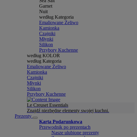
Sea Salt
Garnet
Nuit
według Kategoria
Emaliowane Żeliwo
Kamionka
Czajniki
Młynki
Silikon
Przybory Kuchenne
według KOLOR
według Kategoria
Emaliowane Żeliwo
Kamionka
Czajniki
Młynki
Silikon
Przybory Kuchenne
Le Creuset Essentials
Znajdź niezbędne elementy swojej kuchni.
Prezenty
Karta Podarunkowa
Przewodnik po prezentach
Nasze ulubione prezenty