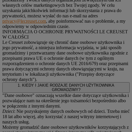
własnych celów marketingowych bez Twojej zgody. W celu
uzyskania jakichkolwiek informacji lub skorzystania z prawa do
prywatności, możesz wysłać do nas e-mail na adres
privacy@lecreuset.com
, aby poinformować nas o problemie, a my
odpowiemy w odpowiednim czasie.
INFORMACJA O OCHRONIE PRYWATNOŚCI LE CREUSET
W CAŁOŚCI
Le Creuset zobowiązuje się chronić dane osobowe użytkownika i
jego prywatność, a niniejsza informacja wyjaśnia, w jaki sposób
gromadzimy i przetwarzamy dane osobowe użytkownika zgodnie z
przepisami prawa UE o ochronie danych (w tym z ogólnym
rozporządzeniem o ochronie danych UE 2016/679) oraz przepisami
prawa dotyczącymi ochrony danych obowiązującymi w kraju, na
terytorium i w lokalizacji użytkownika ("
Przepisy dotyczące
ochrony danych
").
1. KIEDY I JAKIE RODZAJE DANYCH UŻYTKOWNIKA
GROMADZIMY?
"Dane osobowe" oznaczają wszelkie dane dotyczące użytkownika i
pozwalające nam na określenie jego tożsamości bezpośrednio albo
w połączeniu z innymi danymi.
Dzieci
: Nie pozyskujemy danych osobowych od dzieci. Trzeba mieć
18 lat albo więcej, aby korzystać z naszej witryny internetowej i
naszych usług.
Możemy gromadzić dane osobowe użytkowników korzystających z