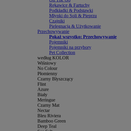
Rękawice & Fartuchy
Podkładki & Podstawki
Młynki do Soli & Pieprzu
Czajniki
Pielęgnacja & Użytkowanie
Przechowywanie
Pokaż wszystko: Przechowywanie
Pojemniki
Pojemniki na przybory
Pet Collection
według KOLOR
Wiśniowy
No Colour
Płomienny
Czarny Błyszczący
Flint
Azure
Biały
Meringue
Czarny Mat
Nectar
Bleu Riviera
Bamboo Green
Deep Teal