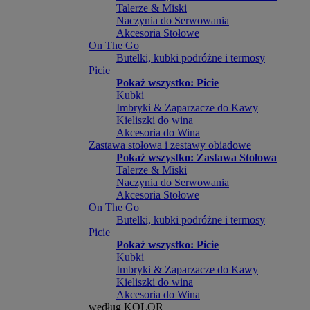
Talerze & Miski
Naczynia do Serwowania
Akcesoria Stołowe
On The Go
Butelki, kubki podróżne i termosy
Picie
Pokaż wszystko: Picie
Kubki
Imbryki & Zaparzacze do Kawy
Kieliszki do wina
Akcesoria do Wina
Zastawa stołowa i zestawy obiadowe
Pokaż wszystko: Zastawa Stołowa
Talerze & Miski
Naczynia do Serwowania
Akcesoria Stołowe
On The Go
Butelki, kubki podróżne i termosy
Picie
Pokaż wszystko: Picie
Kubki
Imbryki & Zaparzacze do Kawy
Kieliszki do wina
Akcesoria do Wina
według KOLOR