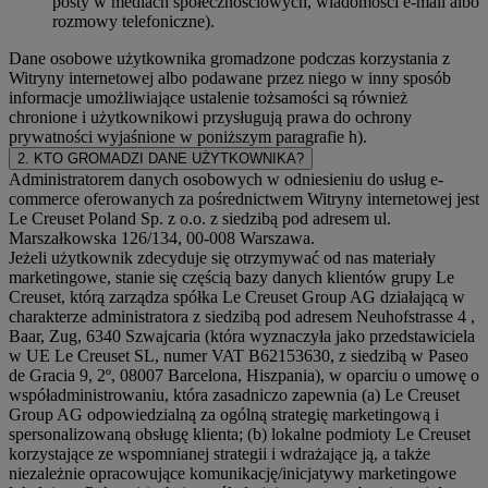
posty w mediach społecznościowych, wiadomości e-mail albo
rozmowy telefoniczne).
Dane osobowe użytkownika gromadzone podczas korzystania z
Witryny internetowej albo podawane przez niego w inny sposób
informacje umożliwiające ustalenie tożsamości są również
chronione i użytkownikowi przysługują prawa do ochrony
prywatności wyjaśnione w poniższym paragrafie h).
2. KTO GROMADZI DANE UŻYTKOWNIKA?
Administratorem danych osobowych w odniesieniu do usług e-
commerce oferowanych za pośrednictwem Witryny internetowej jest
Le Creuset Poland Sp. z o.o. z siedzibą pod adresem ul.
Marszałkowska 126/134, 00-008 Warszawa.
Jeżeli użytkownik zdecyduje się otrzymywać od nas materiały
marketingowe, stanie się częścią bazy danych klientów grupy Le
Creuset, którą zarządza spółka Le Creuset Group AG działającą w
charakterze administratora z siedzibą pod adresem Neuhofstrasse 4 ,
Baar, Zug, 6340 Szwajcaria (która wyznaczyła jako przedstawiciela
w UE Le Creuset SL, numer VAT B62153630, z siedzibą w Paseo
de Gracia 9, 2º, 08007 Barcelona, Hiszpania), w oparciu o umowę o
współadministrowaniu, która zasadniczo zapewnia (a) Le Creuset
Group AG odpowiedzialną za ogólną strategię marketingową i
spersonalizowaną obsługę klienta; (b) lokalne podmioty Le Creuset
korzystające ze wspomnianej strategii i wdrażające ją, a także
niezależnie opracowujące komunikację/inicjatywy marketingowe