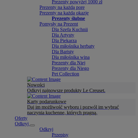
Prezenty powyżej 1000 zł
Prezenty na każdą porę
Prezenty na każdą okazję
Prezenty ślubne
Pomysły na Prezent
Dla Szefa Kuchnii
Dla Artysty
Dla Piekarza
Dla miłośnika herbaty
Dla Baristy
Dla miłośnika wina
Prezenty dla Niej
Prezenty dla Niego
Pet Collection
Nowości
Odkryj najnowsze produkty Le Creuset.
Karty podarunkowe
Daj im możliwość wyboru i pozwól im wybrać
naczynia kuchenne, których pragną.
Oferty
Odkryj
Odkryj
Przepisy