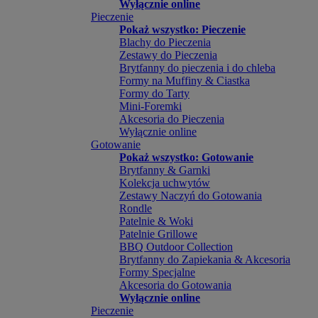
Wyłącznie online
Pieczenie
Pokaż wszystko: Pieczenie
Blachy do Pieczenia
Zestawy do Pieczenia
Brytfanny do pieczenia i do chleba
Formy na Muffiny & Ciastka
Formy do Tarty
Mini-Foremki
Akcesoria do Pieczenia
Wyłącznie online
Gotowanie
Pokaż wszystko: Gotowanie
Brytfanny & Garnki
Kolekcja uchwytów
Zestawy Naczyń do Gotowania
Rondle
Patelnie & Woki
Patelnie Grillowe
BBQ Outdoor Collection
Brytfanny do Zapiekania & Akcesoria
Formy Specjalne
Akcesoria do Gotowania
Wyłącznie online
Pieczenie