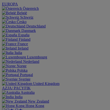
EUROPA
Österreich
België
Schweiz
Česko
Deutschland
Danmark
España
Finland
France
Ireland
Italia
Luxembourg
Nederland
Norge
Polska
Portugal
Sverige
United Kingdom
AZJA/ PACYFIK
Australia
India
New Zealand
Hong Kong