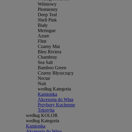
Wiśniowy
Płomienny
Deep Teal
Shell Pink
Biały
Meringue
Azure
Flint
Czarny Mat
Bleu Riviera
Chambray
Sea Salt
Bamboo Green
Czarny Błyszczący
Nectar
Nuit
według Kategoria
Kamionka
Akcesoria do Wina
Przybory Kuchenne
Tekstylia
według KOLOR
według Kategoria
Kamionka
Akcesoria do Wina