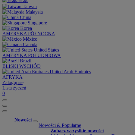
日本
Taiwan
Malaysia
China
Singapore
Korea
AMERYKA PÓŁNOCNA
México
Canada
United States
AMERYKA POŁUDNIOWA
Brazil
BLISKI WSCHÓD
United Arab Emirates
AFRYKA
Zaloguj się
Lista życzeń
0
Nowości
Nowości & Popularne
Zobacz wszystkie nowości