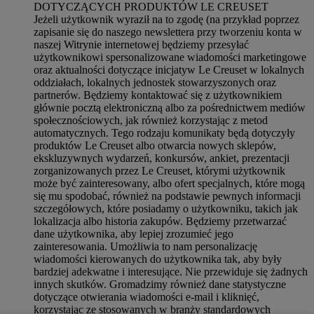
DOTYCZĄCYCH PRODUKTÓW LE CREUSET
Jeżeli użytkownik wyraził na to zgodę (na przykład poprzez
zapisanie się do naszego newslettera przy tworzeniu konta w
naszej Witrynie internetowej będziemy przesyłać
użytkownikowi spersonalizowane wiadomości marketingowe
oraz aktualności dotyczące inicjatyw Le Creuset w lokalnych
oddziałach, lokalnych jednostek stowarzyszonych oraz
partnerów. Będziemy kontaktować się z użytkownikiem
głównie pocztą elektroniczną albo za pośrednictwem mediów
społecznościowych, jak również korzystając z metod
automatycznych. Tego rodzaju komunikaty będą dotyczyły
produktów Le Creuset albo otwarcia nowych sklepów,
ekskluzywnych wydarzeń, konkursów, ankiet, prezentacji
zorganizowanych przez Le Creuset, którymi użytkownik
może być zainteresowany, albo ofert specjalnych, które mogą
się mu spodobać, również na podstawie pewnych informacji
szczegółowych, które posiadamy o użytkowniku, takich jak
lokalizacja albo historia zakupów. Będziemy przetwarzać
dane użytkownika, aby lepiej zrozumieć jego
zainteresowania. Umożliwia to nam personalizację
wiadomości kierowanych do użytkownika tak, aby były
bardziej adekwatne i interesujące. Nie przewiduje się żadnych
innych skutków. Gromadzimy również dane statystyczne
dotyczące otwierania wiadomości e-mail i kliknięć,
korzystając ze stosowanych w branży standardowych