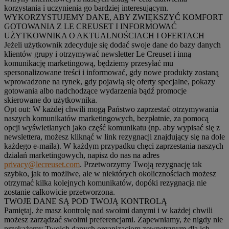
korzystania i uczynienia go bardziej interesującym.
WYKORZYSTUJEMY DANE, ABY ZWIĘKSZYĆ KOMFORT
GOTOWANIA Z LE CREUSET I INFORMOWAĆ
UŻYTKOWNIKA O AKTUALNOŚCIACH I OFERTACH
Jeżeli użytkownik zdecyduje się dodać swoje dane do bazy danych
klientów grupy i otrzymywać newsletter Le Creuset i inną
komunikację marketingową, będziemy przesyłać mu
spersonalizowane treści i informować, gdy nowe produkty zostaną
wprowadzone na rynek, gdy pojawią się oferty specjalne, pokazy
gotowania albo nadchodzące wydarzenia bądź promocje
skierowane do użytkownika.
Opt out:
W każdej chwili mogą Państwo zaprzestać otrzymywania
naszych komunikatów marketingowych, bezpłatnie, za pomocą
opcji wyświetlanych jako część komunikatu (np. aby wypisać się z
newslettera, możesz kliknąć w link rezygnacji znajdujący się na dole
każdego e-maila). W każdym przypadku chęci zaprzestania naszych
działań marketingowych, napisz do nas na adres
privacy@lecreuset.com
. Przetworzymy Twoją rezygnację tak
szybko, jak to możliwe, ale w niektórych okolicznościach możesz
otrzymać kilka kolejnych komunikatów, dopóki rezygnacja nie
zostanie całkowicie przetworzona.
TWOJE DANE SĄ POD TWOJĄ KONTROLĄ
Pamiętaj, że masz kontrolę nad swoimi danymi i w każdej chwili
możesz zarządzać swoimi preferencjami. Zapewniamy, że nigdy nie
przekażemy Twoich danych organizacjom zewnętrznym dla ich