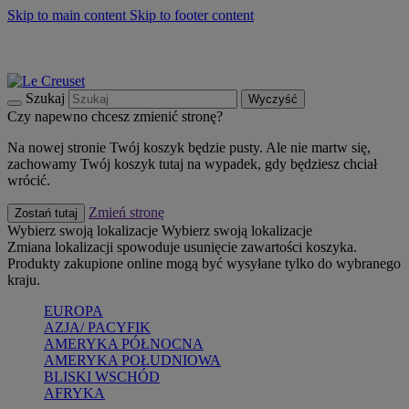
Skip to main content
Skip to footer content
Summer must-haves
Kup Teraz
Bezpłatna dostawa naczyń
Dostawa w ciągu 2-3 dni roboczych
Szukaj
Wyczyść
Czy napewno chcesz zmienić stronę?
Na nowej stronie Twój koszyk będzie pusty. Ale nie martw się,
zachowamy Twój koszyk tutaj na wypadek, gdy będziesz chciał
wrócić.
Zmień stronę
Zostań tutaj
Wybierz swoją lokalizacje
Wybierz swoją lokalizacje
Zmiana lokalizacji spowoduje usunięcie zawartości koszyka.
Produkty zakupione online mogą być wysyłane tylko do wybranego
kraju.
EUROPA
AZJA/ PACYFIK
AMERYKA PÓŁNOCNA
AMERYKA POŁUDNIOWA
BLISKI WSCHÓD
AFRYKA