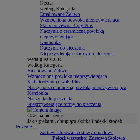
Nectar
według Kategoria
Emaliowane Żeliwo
Wzmocniona powłoka nieprzywierająca
Stal nierdzewna 3-ply Plus
Naczynia z ceramiczną powłoką
nieprzywierająca
Kamionka
Naczynia do pieczenia
Nieprzywierające formy do pieczenia
według KOLOR
według Kategoria
Emaliowane Żeliwo
Wzmocniona powłoka nieprzywierająca
Stal nierdzewna 3-ply Plus
Naczynia z ceramiczną powłoką nieprzywierająca
Kamionka
Naczynia do pieczenia
Nieprzywierające formy do pieczenia
Czas na pieczenie
Jak z piekarni, chrupiąca skórka i miękki środek
Jedzenie
Zastawa stołowa i zestawy obiadowe
Pokaż wszystko: Zastawa Stołowa