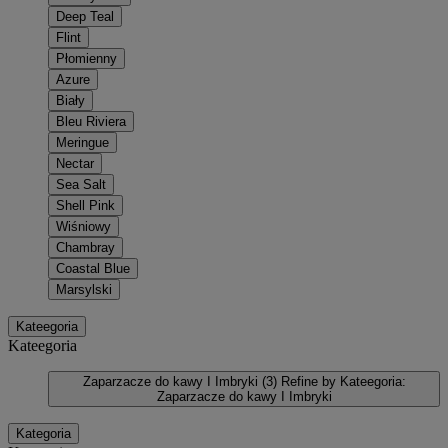
Deep Teal
Flint
Płomienny
Azure
Biały
Bleu Riviera
Meringue
Nectar
Sea Salt
Shell Pink
Wiśniowy
Chambray
Coastal Blue
Marsylski
Kateegoria
Kateegoria
Zaparzacze do kawy I Imbryki
(3)
Refine by Kateegoria:
Zaparzacze do kawy I Imbryki
Kategoria