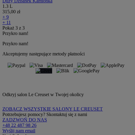
Duży Dzbanek Kamionka
1.3 L
315,00 zł
+ 9
+ 11
Pokaż
3
z
3
Przykro nam!
Przykro nam!
Akceptujemy następujące metody płatności
Odkryj salon Le Creuset w Twojej okolicy
ZOBACZ WSZYSTKIE SALONY LE CREUSET
Potrzebujesz pomocy? Skontaktuj się z nami
ZADZWOŃ DO NAS
+48 22 487 98 26
Wyślij nam email