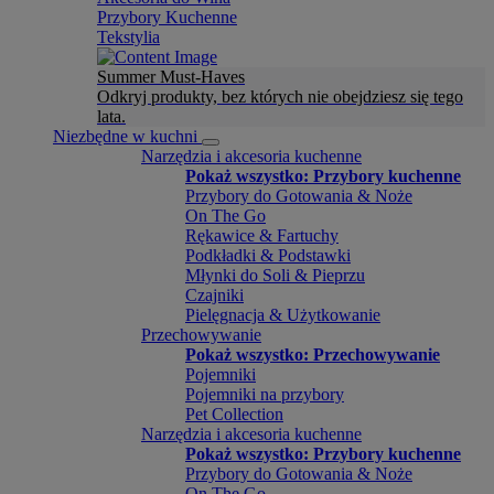
Przybory Kuchenne
Tekstylia
Summer Must-Haves
Odkryj produkty, bez których nie obejdziesz się tego
lata.
Niezbędne w kuchni
Narzędzia i akcesoria kuchenne
Pokaż wszystko: Przybory kuchenne
Przybory do Gotowania & Noże
On The Go
Rękawice & Fartuchy
Podkładki & Podstawki
Młynki do Soli & Pieprzu
Czajniki
Pielęgnacja & Użytkowanie
Przechowywanie
Pokaż wszystko: Przechowywanie
Pojemniki
Pojemniki na przybory
Pet Collection
Narzędzia i akcesoria kuchenne
Pokaż wszystko: Przybory kuchenne
Przybory do Gotowania & Noże
On The Go