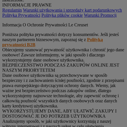
INFORMACJE PRAWNE
Regulamin
Warunki użytkowania i sprzedaży kart podarunkowych
Polityka Prywatności
Polityka plików cookie
Warunki Promocji
Informacja O Ochronie Prywatności Le Creuset
Poniższa polityka prywatności dotyczy konsumentów. Jeśli jesteś
naszym partnerem biznesowym, zapoznaj się z
Polityką
prywatności B2B
Obiecujemy szanować prywatność użytkownika i chronić jego dane
osobowe! Zawsze informujemy, w jaki sposób i dlaczego
wykorzystujemy dane osobowe użytkownika.
BEZPIECZEŃSTWO PODCZAS ZAKUPÓW ONLINE JEST
NASZYM PRIORYTETEM
Dane osobowe użytkownika są przechowywane w sposób
bezpieczny i z zachowaniem ścisłej poufności, zgodnie z przepisami
prawa europejskiego dotyczącymi ochrony danych. Wiemy, jak
ważne jest bezpieczeństwo podczas zakupów online, dlatego
wykorzystujemy najnowsze technologie, aby zapewnić ochronę i
całkowitą poufność wszystkich danych osobowych oraz danych
karty kredytowej użytkownika.
WYKORZYSTUJEMY DANE, ABY UŁATWIĆ ZAKUPY I
DOSTOSOWAĆ JE DO POTRZEB UŻYTKOWNIKA
Analizujemy sposób, w jaki użytkownicy korzystają z naszej
witryny internetowej i z naszych usług w celu ułatwienia