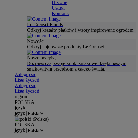
Historie
Usługi
Konkurs
Le Creuset Florals
Odkryj kształty płatków i wzory inspirowane ogrodem.
Nowości
Odkryj najnowsze produkty Le Creuset.
Nasze przepisy
Rozpieszczaj swoje kubki smakowe dzięki naszym
smakowitym przepisom z całego świata.
Zaloguj się
Lista życzeń
Zaloguj się
Lista życzeń
region
POLSKA
język
język
POLSKA
język