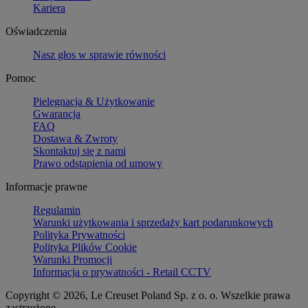
Kariera
Oświadczenia
Nasz głos w sprawie równości
Pomoc
Pielęgnacja & Użytkowanie
Gwarancja
FAQ
Dostawa & Zwroty
Skontaktuj się z nami
Prawo odstąpienia od umowy
Informacje prawne
Regulamin
Warunki użytkowania i sprzedaży kart podarunkowych
Polityka Prywatności
Polityka Plików Cookie
Warunki Promocji
Informacja o prywatności - Retail CCTV
Copyright © 2026, Le Creuset Poland Sp. z o. o. Wszelkie prawa
zastrzeżone.