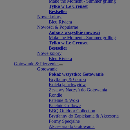
Make the Moment - Summer grilling
Tylko w Le Creuset
Bestseller
Nowe kolory
Bleu Riviera
Nowości & Popularne
Zobacz wszystkie nowości
Make the Moment - Summer grilling
Tylko w Le Creuset
Bestseller
Nowe kolory
Bleu Riviera
Gotowanie & Pieczenie
Gotowanie
Pokaż wszystko: Gotowanie
Brytfanny & Garnki
Kolekcja uchwytów
Zestawy Naczyń do Gotowania
Rondle
Patelnie & Woki
Patelnie Grillowe
BBQ Outdoor Collection
Brytfanny do Zapiekania & Akcesoria
Formy Specjalne
Akcesoria do Gotowania