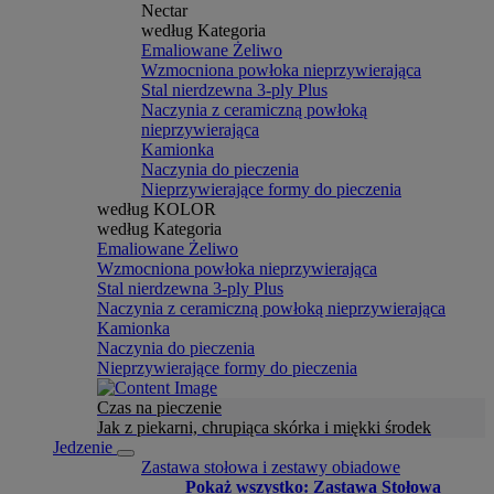
Nectar
według Kategoria
Emaliowane Żeliwo
Wzmocniona powłoka nieprzywierająca
Stal nierdzewna 3-ply Plus
Naczynia z ceramiczną powłoką
nieprzywierająca
Kamionka
Naczynia do pieczenia
Nieprzywierające formy do pieczenia
według KOLOR
według Kategoria
Emaliowane Żeliwo
Wzmocniona powłoka nieprzywierająca
Stal nierdzewna 3-ply Plus
Naczynia z ceramiczną powłoką nieprzywierająca
Kamionka
Naczynia do pieczenia
Nieprzywierające formy do pieczenia
Czas na pieczenie
Jak z piekarni, chrupiąca skórka i miękki środek
Jedzenie
Zastawa stołowa i zestawy obiadowe
Pokaż wszystko: Zastawa Stołowa