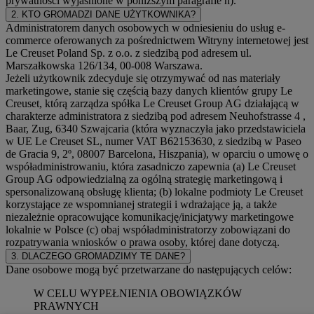
prywatności wyjaśnione w poniższym paragrafie h).
2. KTO GROMADZI DANE UŻYTKOWNIKA?
Administratorem danych osobowych w odniesieniu do usług e-
commerce oferowanych za pośrednictwem Witryny internetowej jest
Le Creuset Poland Sp. z o.o. z siedzibą pod adresem ul.
Marszałkowska 126/134, 00-008 Warszawa.
Jeżeli użytkownik zdecyduje się otrzymywać od nas materiały
marketingowe, stanie się częścią bazy danych klientów grupy Le
Creuset, którą zarządza spółka Le Creuset Group AG działającą w
charakterze administratora z siedzibą pod adresem Neuhofstrasse 4 ,
Baar, Zug, 6340 Szwajcaria (która wyznaczyła jako przedstawiciela
w UE Le Creuset SL, numer VAT B62153630, z siedzibą w Paseo
de Gracia 9, 2º, 08007 Barcelona, Hiszpania), w oparciu o umowę o
współadministrowaniu, która zasadniczo zapewnia (a) Le Creuset
Group AG odpowiedzialną za ogólną strategię marketingową i
spersonalizowaną obsługę klienta; (b) lokalne podmioty Le Creuset
korzystające ze wspomnianej strategii i wdrażające ją, a także
niezależnie opracowujące komunikację/inicjatywy marketingowe
lokalnie w Polsce (c) obaj współadministratorzy zobowiązani do
rozpatrywania wniosków o prawa osoby, której dane dotyczą.
3. DLACZEGO GROMADZIMY TE DANE?
Dane osobowe mogą być przetwarzane do następujących celów:
W CELU WYPEŁNIENIA OBOWIĄZKÓW
PRAWNYCH