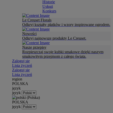
Historie
Usługi
Konkurs
Le Creuset Florals
Odkryj kształty płatków i wzory inspirowane ogrodem.
Nowości
Odkryj najnowsze produkty Le Creuset.
Nasze przepisy
Rozpieszczaj swoje kubki smakowe dzięki naszym
smakowitym przepisom z całego świata.
Zaloguj się
Lista życzeń
Zaloguj się
Lista życzeń
region
POLSKA
język
język
POLSKA
język