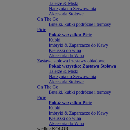
Talerze & Miski
Naczynia do Serwowania
Akcesoria Stołowe
On The Go
Butelki, kubki podróżne i termosy
Picie
Pokaż wszystko: Picie
Kubki
Imbryki & Zaparzacze do Kawy
Kieliszki do wina
Akcesoria do Wina
Zastawa stołowa i zestawy obiadowe
Pokaż wszystko: Zastawa Stołowa
Talerze & Miski
Naczynia do Serwowania
Akcesoria Stołowe
On The Go
Butelki, kubki podróżne i termosy
Picie
Pokaż wszystko: Picie
Kubki
Imbryki & Zaparzacze do Kawy
Kieliszki do wina
Akcesoria do Wina
według KOLOR