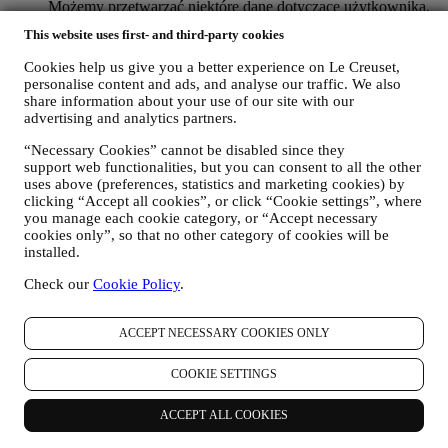
Możemy przetwarzać niektóre dane dotyczące użytkownika,
aby wypełnić nasze obowiązki prawne i inne obowiązki
This website uses first- and third-party cookies
wynikające z poleceń otrzymanych od władz.
W CELU UTWORZENIA KONTA LE CREUSET
Cookies help us give you a better experience on Le Creuset,
Będziemy wykorzystywać dane osobowe użytkownika do
personalise content and ads, and analyse our traffic. We also
utworzenia konta Le Creuset, które umożliwi mu dostęp do
share information about your use of our site with our
serii korzyści udostępnianych zarejestrowanym
advertising and analytics partners.
użytkownikom w celu świadczenia im lepszych usług, np.
“Necessary Cookies” cannot be disabled since they
szybszej realizacji transakcji, zapisywania wielu adresów
support web functionalities, but you can consent to all the other
dostawy, przeglądania i śledzenia zamówień. Tego rodzaju
uses above (preferences, statistics and marketing cookies) by
przetwarzanie jest oparte na świadczeniu tej usługi na
clicking “Accept all cookies”, or click “Cookie settings”, where
podstawie umowy.
you manage each cookie category, or “Accept necessary
W CELU REALIZACJI ZAMÓWIEŃ I DOSTAWY
cookies only”, so that no other category of cookies will be
PRODUKTÓW, ŚWIADCZENIA USŁUG I
installed.
UDZIELANIA POMOCY UŻYTKOWNIKOWI
Będziemy wykorzystywać dane użytkownika do zarządzania
Check our
Cookie Policy
.
stosunkiem umownym, zakupem produktów w Witrynie
internetowej, sposobem korzystania z Witryny internetowej,
udzielania ewentualnej pomocy posprzedażowej albo
ACCEPT NECESSARY COOKIES ONLY
umożliwienia udziału użytkownika w konkursach. Możemy
być zmuszeni przetwarzać niektóre dane użytkownika do
COOKIE SETTINGS
celów administracyjnych związanych ze stosunkiem
umownym, w tym księgowości, rachunkowości i audytu,
ACCEPT ALL COOKIES
weryfikacji kart płatniczych, kontroli bezpieczeństwa pod
kątem oszustw, zapewniania bezpieczeństwa, ochrony,