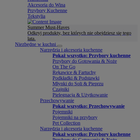
Akcesoria do Wina
Przybory Kuchenne
Tekstylia
Summer Must-Haves
Odkryj produkty, bez których nie obejdziesz się tego
lata.
Niezbędne w kuchni
Narzędzia i akcesoria kuchenne
Pokaż wszystko: Przybory kuchenne
Przybory do Gotowania & Noże
On The Go
Rękawice & Fartuchy
Podkładki & Podstawki
Młynki do Soli & Pieprzu
Czajniki
Pielęgnacja & Użytkowanie
Przechowywanie
Pokaż wszystko: Przechowywanie
Pojemniki
Pojemniki na przybory
Pet Collection
Narzędzia i akcesoria kuchenne
Pokaż wszystko: Przybory kuchenne
Przybory do Gotowania & Noże