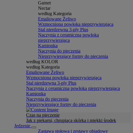
Garnet
Nectar
według Kategoria
Emaliowane Żeliwo
Wzmocniona powłoka nieprzywierająca
Stal nierdzewna 3-ply Plus
Naczynia z ceramiczną powłoką
nieprzywierająca
Kamionka
Naczynia do pieczenia
Nieprzywierające formy do pieczenia
według KOLOR
według Kategoria
Emaliowane Żeliwo
Wzmocniona powłoka nieprzywierająca
Stal nierdzewna 3-ply Plus
Naczynia z ceramiczną powłoką nieprzywierająca
Kamionka
Naczynia do pieczenia
Nieprzywierające formy do pieczenia
Czas na pieczenie
Jak z piekarni, chrupiąca skórka i miękki środek
Jedzenie
Zastawa stołowa i zestawy obiadowe