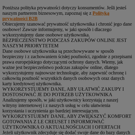
Poniższa polityka prywatności dotyczy konsumentów. Jeśli jesteś
naszym partnerem biznesowym, zapoznaj się z
Polityką
prywatności B2B
Obiecujemy szanować prywatność użytkownika i chronić jego dane
osobowe! Zawsze informujemy, w jaki sposób i dlaczego
wykorzystujemy dane osobowe użytkownika.
BEZPIECZEŃSTWO PODCZAS ZAKUPÓW ONLINE JEST
NASZYM PRIORYTETEM
Dane osobowe użytkownika są przechowywane w sposób
bezpieczny i z zachowaniem ścisłej poufności, zgodnie z przepisami
prawa europejskiego dotyczącymi ochrony danych. Wiemy, jak
ważne jest bezpieczeństwo podczas zakupów online, dlatego
wykorzystujemy najnowsze technologie, aby zapewnić ochronę i
całkowitą poufność wszystkich danych osobowych oraz danych
karty kredytowej użytkownika.
WYKORZYSTUJEMY DANE, ABY UŁATWIĆ ZAKUPY I
DOSTOSOWAĆ JE DO POTRZEB UŻYTKOWNIKA
Analizujemy sposób, w jaki użytkownicy korzystają z naszej
witryny internetowej i z naszych usług w celu ułatwienia
korzystania i uczynienia go bardziej interesującym.
WYKORZYSTUJEMY DANE, ABY ZWIĘKSZYĆ KOMFORT
GOTOWANIA Z LE CREUSET I INFORMOWAĆ
UŻYTKOWNIKA O AKTUALNOŚCIACH I OFERTACH
Jeżeli użytkownik zdecyduje się dodać swoje dane do bazy danych