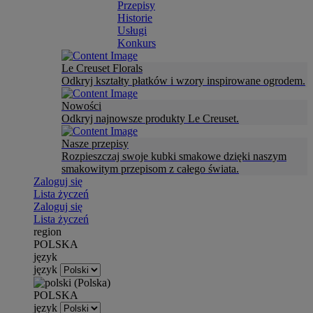
Przepisy
Historie
Usługi
Konkurs
Le Creuset Florals
Odkryj kształty płatków i wzory inspirowane ogrodem.
Nowości
Odkryj najnowsze produkty Le Creuset.
Nasze przepisy
Rozpieszczaj swoje kubki smakowe dzięki naszym
smakowitym przepisom z całego świata.
Zaloguj się
Lista życzeń
Zaloguj się
Lista życzeń
region
POLSKA
język
język
POLSKA
język