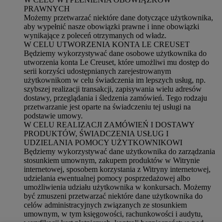
PRAWNYCH
Możemy przetwarzać niektóre dane dotyczące użytkownika,
aby wypełnić nasze obowiązki prawne i inne obowiązki
wynikające z poleceń otrzymanych od władz.
W CELU UTWORZENIA KONTA LE CREUSET
Będziemy wykorzystywać dane osobowe użytkownika do
utworzenia konta Le Creuset, które umożliwi mu dostęp do
serii korzyści udostępnianych zarejestrowanym
użytkownikom w celu świadczenia im lepszych usług, np.
szybszej realizacji transakcji, zapisywania wielu adresów
dostawy, przeglądania i śledzenia zamówień. Tego rodzaju
przetwarzanie jest oparte na świadczeniu tej usługi na
podstawie umowy.
W CELU REALIZACJI ZAMÓWIEŃ I DOSTAWY
PRODUKTÓW, ŚWIADCZENIA USŁUG I
UDZIELANIA POMOCY UŻYTKOWNIKOWI
Będziemy wykorzystywać dane użytkownika do zarządzania
stosunkiem umownym, zakupem produktów w Witrynie
internetowej, sposobem korzystania z Witryny internetowej,
udzielania ewentualnej pomocy posprzedażowej albo
umożliwienia udziału użytkownika w konkursach. Możemy
być zmuszeni przetwarzać niektóre dane użytkownika do
celów administracyjnych związanych ze stosunkiem
umownym, w tym księgowości, rachunkowości i audytu,