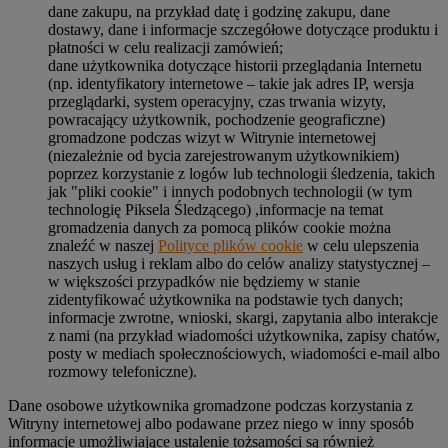
dane zakupu, na przykład datę i godzinę zakupu, dane
dostawy, dane i informacje szczegółowe dotyczące produktu i
płatności w celu realizacji zamówień;
dane użytkownika dotyczące historii przeglądania Internetu
(np. identyfikatory internetowe – takie jak adres IP, wersja
przeglądarki, system operacyjny, czas trwania wizyty,
powracający użytkownik, pochodzenie geograficzne)
gromadzone podczas wizyt w Witrynie internetowej
(niezależnie od bycia zarejestrowanym użytkownikiem)
poprzez korzystanie z logów lub technologii śledzenia, takich
jak "pliki cookie" i innych podobnych technologii (w tym
technologię Piksela Śledzącego) ,informacje na temat
gromadzenia danych za pomocą plików cookie można
znaleźć w naszej
Polityce plików cookie
w celu ulepszenia
naszych usług i reklam albo do celów analizy statystycznej –
w większości przypadków nie będziemy w stanie
zidentyfikować użytkownika na podstawie tych danych;
informacje zwrotne, wnioski, skargi, zapytania albo interakcje
z nami (na przykład wiadomości użytkownika, zapisy chatów,
posty w mediach społecznościowych, wiadomości e-mail albo
rozmowy telefoniczne).
Dane osobowe użytkownika gromadzone podczas korzystania z
Witryny internetowej albo podawane przez niego w inny sposób
informacje umożliwiające ustalenie tożsamości są również