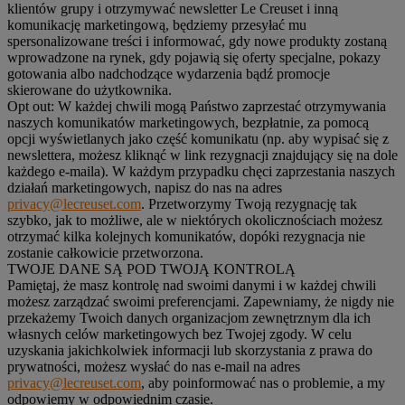
klientów grupy i otrzymywać newsletter Le Creuset i inną
komunikację marketingową, będziemy przesyłać mu
spersonalizowane treści i informować, gdy nowe produkty zostaną
wprowadzone na rynek, gdy pojawią się oferty specjalne, pokazy
gotowania albo nadchodzące wydarzenia bądź promocje
skierowane do użytkownika.
Opt out:
W każdej chwili mogą Państwo zaprzestać otrzymywania
naszych komunikatów marketingowych, bezpłatnie, za pomocą
opcji wyświetlanych jako część komunikatu (np. aby wypisać się z
newslettera, możesz kliknąć w link rezygnacji znajdujący się na dole
każdego e-maila). W każdym przypadku chęci zaprzestania naszych
działań marketingowych, napisz do nas na adres
privacy@lecreuset.com
. Przetworzymy Twoją rezygnację tak
szybko, jak to możliwe, ale w niektórych okolicznościach możesz
otrzymać kilka kolejnych komunikatów, dopóki rezygnacja nie
zostanie całkowicie przetworzona.
TWOJE DANE SĄ POD TWOJĄ KONTROLĄ
Pamiętaj, że masz kontrolę nad swoimi danymi i w każdej chwili
możesz zarządzać swoimi preferencjami. Zapewniamy, że nigdy nie
przekażemy Twoich danych organizacjom zewnętrznym dla ich
własnych celów marketingowych bez Twojej zgody. W celu
uzyskania jakichkolwiek informacji lub skorzystania z prawa do
prywatności, możesz wysłać do nas e-mail na adres
privacy@lecreuset.com
, aby poinformować nas o problemie, a my
odpowiemy w odpowiednim czasie.