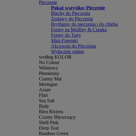
Pieczenie
Pokaż wszystko: Pieczenie
Blachy do Pieczenia
Zestawy do Pieczenia
Brytfanny do pieczenia i do chleba
Formy na Muffiny & Ciastka
Formy do Tarty
Mini-Foremki
Akcesoria do Pieczenia
Wyłącznie online
według KOLOR
No Colour
Wiśniowy
Płomienny
Czarny Mat
Meringue
Azure
Flint
Sea Salt
Biały
Bleu Riviera
Czarny Błyszczący
Shell Pink
Deep Teal
Bamboo Green