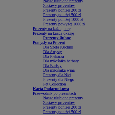
Nasze ulubione prezenty
Zestawy prezentów
Prezenty poniżej 200 zł
Prezenty poniżej 500 zł
Prezenty poniżej 1000 zł
Prezenty powyżej 1000 zł
Prezenty na każdą porę
Prezenty na każdą okazję
Prezenty ślubne
Pomysły na Prezent
Dla Szefa Kuchnii
Dla Artysty
Dla Piekarza
Dla miłośnika herbaty
Dla Baristy
Dla miłośnika wina
Prezenty dla Niej
Prezenty dla Niego
Pet Collection
Karta Podarunkowa
Przewodnik po prezentach
Nasze ulubione prezenty
Zestawy prezentów
Prezenty poniżej 200 zł
Prezenty poniżej 500 zł