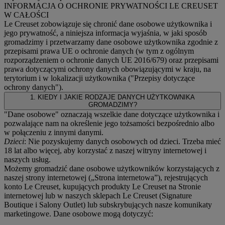
INFORMACJA O OCHRONIE PRYWATNOŚCI LE CREUSET
W CAŁOŚCI
Le Creuset zobowiązuje się chronić dane osobowe użytkownika i
jego prywatność, a niniejsza informacja wyjaśnia, w jaki sposób
gromadzimy i przetwarzamy dane osobowe użytkownika zgodnie z
przepisami prawa UE o ochronie danych (w tym z ogólnym
rozporządzeniem o ochronie danych UE 2016/679) oraz przepisami
prawa dotyczącymi ochrony danych obowiązującymi w kraju, na
terytorium i w lokalizacji użytkownika ("
Przepisy dotyczące
ochrony danych
").
1. KIEDY I JAKIE RODZAJE DANYCH UŻYTKOWNIKA
GROMADZIMY?
"Dane osobowe" oznaczają wszelkie dane dotyczące użytkownika i
pozwalające nam na określenie jego tożsamości bezpośrednio albo
w połączeniu z innymi danymi.
Dzieci
: Nie pozyskujemy danych osobowych od dzieci. Trzeba mieć
18 lat albo więcej, aby korzystać z naszej witryny internetowej i
naszych usług.
Możemy gromadzić dane osobowe użytkowników korzystających z
naszej strony internetowej („Strona internetowa”), rejestrujących
konto Le Creuset, kupujących produkty Le Creuset na Stronie
internetowej lub w naszych sklepach Le Creuset (Signature
Boutique i Salony Outlet) lub subskrybujących nasze komunikaty
marketingowe. Dane osobowe mogą dotyczyć: