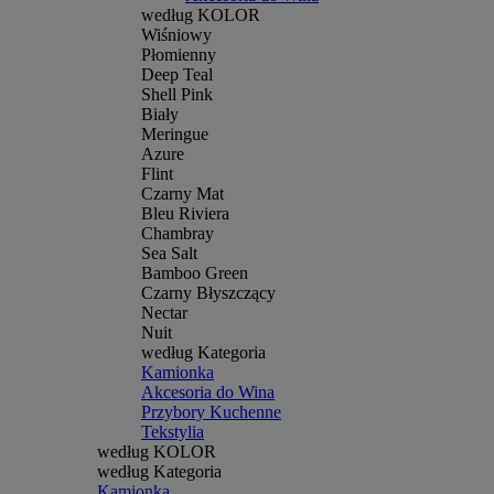
według KOLOR
Wiśniowy
Płomienny
Deep Teal
Shell Pink
Biały
Meringue
Azure
Flint
Czarny Mat
Bleu Riviera
Chambray
Sea Salt
Bamboo Green
Czarny Błyszczący
Nectar
Nuit
według Kategoria
Kamionka
Akcesoria do Wina
Przybory Kuchenne
Tekstylia
według KOLOR
według Kategoria
Kamionka