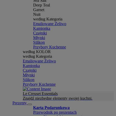
Sea Salt
Deep Teal
Garnet
Nuit
według Kategoria
Emaliowane Żeliwo
Kamionka
Czajniki
Młynki
Silikon
Przybory Kuchenne
według KOLOR
według Kategoria
Emaliowane Żeliwo
Kamionka
Czajniki
Młynki
Silikon
Przybory Kuchenne
Le Creuset Essentials
Znajdź niezbędne elementy swojej kuchni.
Prezenty
Karta Podarunkowa
Przewodnik po prezentach