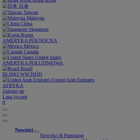
Hong Kong
日本
Taiwan
Malaysia
China
Singapore
Korea
AMERYKA PÓŁNOCNA
México
Canada
United States
AMERYKA POŁUDNIOWA
Brazil
BLISKI WSCHÓD
United Arab Emirates
AFRYKA
Zaloguj się
Lista życzeń
0
Nowości
Nowości & Popularne