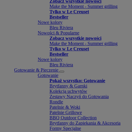
Zobacz wszystkie nowości
Make the Moment - Summer grilling
Tylko w Le Creuset
Bestseller
Nowe kolory
Bleu Riviera
Nowości & Popularne
Zobacz wszystkie nowości
Make the Moment - Summer grilling
Tylko w Le Creuset
Bestseller
Nowe kolory
Bleu Riviera
Gotowanie & Pieczenie
Gotowanie
Pokaż wszystko: Gotowanie
Brytfanny & Garnki
Kolekcja uchwytów
Zestawy Naczyń do Gotowania
Rondle
Patelnie & Woki
Patelnie Grillowe
BBQ Outdoor Collection
Brytfanny do Zapiekania & Akcesoria
Formy Specjalne