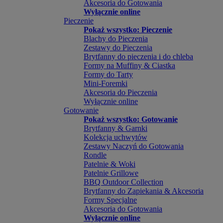
Akcesoria do Gotowania
Wyłącznie online
Pieczenie
Pokaż wszystko: Pieczenie
Blachy do Pieczenia
Zestawy do Pieczenia
Brytfanny do pieczenia i do chleba
Formy na Muffiny & Ciastka
Formy do Tarty
Mini-Foremki
Akcesoria do Pieczenia
Wyłącznie online
Gotowanie
Pokaż wszystko: Gotowanie
Brytfanny & Garnki
Kolekcja uchwytów
Zestawy Naczyń do Gotowania
Rondle
Patelnie & Woki
Patelnie Grillowe
BBQ Outdoor Collection
Brytfanny do Zapiekania & Akcesoria
Formy Specjalne
Akcesoria do Gotowania
Wyłącznie online