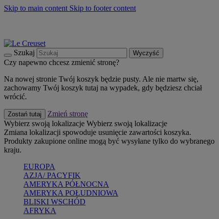
Skip to main content
Skip to footer content
Summer must-haves
Kup Teraz
Bezpłatna dostawa naczyń
Dostawa w ciągu 2-3 dni roboczych
Szukaj
Wyczyść
Czy napewno chcesz zmienić stronę?
Na nowej stronie Twój koszyk będzie pusty. Ale nie martw się,
zachowamy Twój koszyk tutaj na wypadek, gdy będziesz chciał
wrócić.
Zmień stronę
Zostań tutaj
Wybierz swoją lokalizacje
Wybierz swoją lokalizacje
Zmiana lokalizacji spowoduje usunięcie zawartości koszyka.
Produkty zakupione online mogą być wysyłane tylko do wybranego
kraju.
EUROPA
AZJA/ PACYFIK
AMERYKA PÓŁNOCNA
AMERYKA POŁUDNIOWA
BLISKI WSCHÓD
AFRYKA