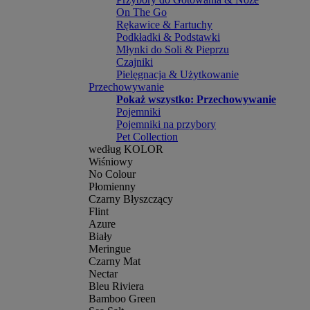
On The Go
Rękawice & Fartuchy
Podkładki & Podstawki
Młynki do Soli & Pieprzu
Czajniki
Pielęgnacja & Użytkowanie
Przechowywanie
Pokaż wszystko: Przechowywanie
Pojemniki
Pojemniki na przybory
Pet Collection
według KOLOR
Wiśniowy
No Colour
Płomienny
Czarny Błyszczący
Flint
Azure
Biały
Meringue
Czarny Mat
Nectar
Bleu Riviera
Bamboo Green