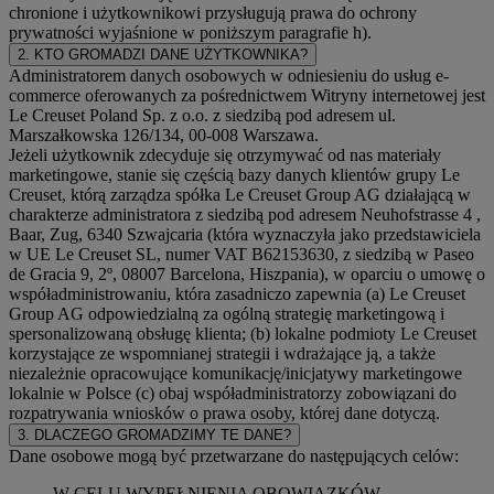
chronione i użytkownikowi przysługują prawa do ochrony
prywatności wyjaśnione w poniższym paragrafie h).
2. KTO GROMADZI DANE UŻYTKOWNIKA?
Administratorem danych osobowych w odniesieniu do usług e-
commerce oferowanych za pośrednictwem Witryny internetowej jest
Le Creuset Poland Sp. z o.o. z siedzibą pod adresem ul.
Marszałkowska 126/134, 00-008 Warszawa.
Jeżeli użytkownik zdecyduje się otrzymywać od nas materiały
marketingowe, stanie się częścią bazy danych klientów grupy Le
Creuset, którą zarządza spółka Le Creuset Group AG działającą w
charakterze administratora z siedzibą pod adresem Neuhofstrasse 4 ,
Baar, Zug, 6340 Szwajcaria (która wyznaczyła jako przedstawiciela
w UE Le Creuset SL, numer VAT B62153630, z siedzibą w Paseo
de Gracia 9, 2º, 08007 Barcelona, Hiszpania), w oparciu o umowę o
współadministrowaniu, która zasadniczo zapewnia (a) Le Creuset
Group AG odpowiedzialną za ogólną strategię marketingową i
spersonalizowaną obsługę klienta; (b) lokalne podmioty Le Creuset
korzystające ze wspomnianej strategii i wdrażające ją, a także
niezależnie opracowujące komunikację/inicjatywy marketingowe
lokalnie w Polsce (c) obaj współadministratorzy zobowiązani do
rozpatrywania wniosków o prawa osoby, której dane dotyczą.
3. DLACZEGO GROMADZIMY TE DANE?
Dane osobowe mogą być przetwarzane do następujących celów:
W CELU WYPEŁNIENIA OBOWIĄZKÓW