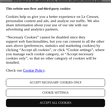
weryfikacji kart płatniczych, kontroli bezpieczeństwa pod
kątem oszustw, zapewniania bezpieczeństwa, ochrony,
This website uses first- and third-party cookies
testowania systemów, obsługi i analizy statystycznej itp.
Czasami możemy być zmuszeni skontaktować się z
Cookies help us give you a better experience on Le Creuset,
użytkownikiem z przyczyn administracyjnych albo
personalise content and ads, and analyse our traffic. We also
operacyjnych. Na przykład, aby wysłać użytkownikowi
share information about your use of our site with our
potwierdzenie zakupu. Będziemy również wykorzystywać
advertising and analytics partners.
dane użytkownika w celu udzielenia odpowiedzi na zapytania
wysłane za pośrednictwem formularzy zamieszczonych w
“Necessary Cookies” cannot be disabled since they
naszej Witrynie internetowej albo dostarczone innymi
support web functionalities, but you can consent to all the other
kanałami. Tego rodzaju przetwarzanie jest oparte na
uses above (preferences, statistics and marketing cookies) by
świadczeniu usługi e-commerce na podstawie umowy.
clicking “Accept all cookies”, or click “Cookie settings”, where
Możemy przetwarzać Twoje dane (zgodnie z Twoimi
you manage each cookie category, or “Accept necessary
prawami), aby wysyłać Ci kolejne wiadomości e-mail w
cookies only”, so that no other category of cookies will be
installed.
przypadku, gdy dodałeś elementy do naszego koszyka online
bez sfinalizowania zakupu. Jeśli nie sfinalizujesz zakupu w
Check our
Cookie Policy
.
określonym czasie, żadne dalsze wiadomości nie zostaną
wysłane.
W CELU INFORMOWANIA UŻYTKOWNIKA O
ACCEPT NECESSARY COOKIES ONLY
AKTUALNOŚCIACH ALBO OFERTACH
DOTYCZĄCYCH PRODUKTÓW LE CREUSET
COOKIE SETTINGS
Jeżeli użytkownik wyraził na to zgodę (na przykład poprzez
zapisanie się do naszego newslettera przy tworzeniu konta w
naszej Witrynie internetowej będziemy przesyłać
ACCEPT ALL COOKIES
użytkownikowi spersonalizowane wiadomości marketingowe