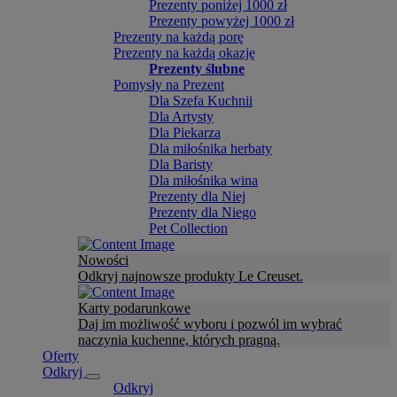
Prezenty poniżej 1000 zł
Prezenty powyżej 1000 zł
Prezenty na każdą porę
Prezenty na każdą okazję
Prezenty ślubne
Pomysły na Prezent
Dla Szefa Kuchnii
Dla Artysty
Dla Piekarza
Dla miłośnika herbaty
Dla Baristy
Dla miłośnika wina
Prezenty dla Niej
Prezenty dla Niego
Pet Collection
Nowości
Odkryj najnowsze produkty Le Creuset.
Karty podarunkowe
Daj im możliwość wyboru i pozwól im wybrać
naczynia kuchenne, których pragną.
Oferty
Odkryj
Odkryj