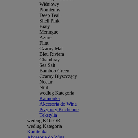
Wiśniowy
Płomienny
Deep Teal
Shell Pink
Biały
Meringue
Azure
Flint
Czarny Mat
Bleu Riviera
Chambray
Sea Salt
Bamboo Green
Czarny Błyszczący
Nectar
Nuit
według Kategoria
Kamionka
Akcesoria do Wina
Przybory Kuchenne
Tekstylia
według KOLOR
według Kategoria
Kamionka
Akcesoria do Wina