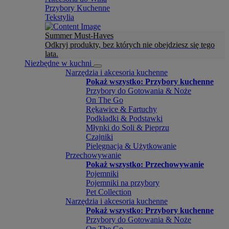
Przybory Kuchenne
Tekstylia
Summer Must-Haves
Odkryj produkty, bez których nie obejdziesz się tego
lata.
Niezbędne w kuchni
Narzędzia i akcesoria kuchenne
Pokaż wszystko: Przybory kuchenne
Przybory do Gotowania & Noże
On The Go
Rękawice & Fartuchy
Podkładki & Podstawki
Młynki do Soli & Pieprzu
Czajniki
Pielęgnacja & Użytkowanie
Przechowywanie
Pokaż wszystko: Przechowywanie
Pojemniki
Pojemniki na przybory
Pet Collection
Narzędzia i akcesoria kuchenne
Pokaż wszystko: Przybory kuchenne
Przybory do Gotowania & Noże
On The Go