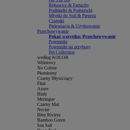
Rękawice & Fartuchy
Podkładki & Podstawki
Młynki do Soli & Pieprzu
Czajniki
Pielęgnacja & Użytkowanie
Przechowywanie
Pokaż wszystko: Przechowywanie
Pojemniki
Pojemniki na przybory
Pet Collection
według KOLOR
Wiśniowy
No Colour
Płomienny
Czarny Błyszczący
Flint
Azure
Biały
Meringue
Czarny Mat
Nectar
Bleu Riviera
Bamboo Green
Sea Salt