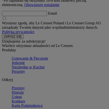
*Po zapisaniu się otrzymasz 10% kod rabatowy pocztą
elektroniczną.
Obowiązuje regulamin
Email
Wyrażasz zgodę, aby Le Creuset Poland i Le Creuset Group AG
zarządzały Twoimi danymi jako współadministratorzy danych.
Polityka prywatności
Dziękujemy za subskrypcję!
Wkrótce otrzymasz aktualności od Le Creuset.
Produkty
Gotowanie & Pieczenie
Jedzenie
Niezbędne w Kuchni
Prezenty
Odkryj
Przepisy
Historie
Usługi
Konkurs
Karta Podarunkowa