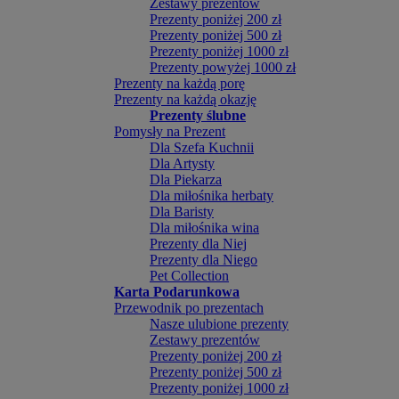
Zestawy prezentów
Prezenty poniżej 200 zł
Prezenty poniżej 500 zł
Prezenty poniżej 1000 zł
Prezenty powyżej 1000 zł
Prezenty na każdą porę
Prezenty na każdą okazję
Prezenty ślubne
Pomysły na Prezent
Dla Szefa Kuchnii
Dla Artysty
Dla Piekarza
Dla miłośnika herbaty
Dla Baristy
Dla miłośnika wina
Prezenty dla Niej
Prezenty dla Niego
Pet Collection
Karta Podarunkowa
Przewodnik po prezentach
Nasze ulubione prezenty
Zestawy prezentów
Prezenty poniżej 200 zł
Prezenty poniżej 500 zł
Prezenty poniżej 1000 zł