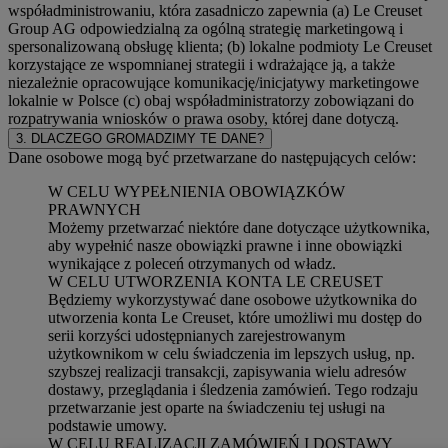
współadministrowaniu, która zasadniczo zapewnia (a) Le Creuset
Group AG odpowiedzialną za ogólną strategię marketingową i
spersonalizowaną obsługę klienta; (b) lokalne podmioty Le Creuset
korzystające ze wspomnianej strategii i wdrażające ją, a także
niezależnie opracowujące komunikację/inicjatywy marketingowe
lokalnie w Polsce (c) obaj współadministratorzy zobowiązani do
rozpatrywania wniosków o prawa osoby, której dane dotyczą.
3. DLACZEGO GROMADZIMY TE DANE?
Dane osobowe mogą być przetwarzane do następujących celów:
W CELU WYPEŁNIENIA OBOWIĄZKÓW
PRAWNYCH
Możemy przetwarzać niektóre dane dotyczące użytkownika,
aby wypełnić nasze obowiązki prawne i inne obowiązki
wynikające z poleceń otrzymanych od władz.
W CELU UTWORZENIA KONTA LE CREUSET
Będziemy wykorzystywać dane osobowe użytkownika do
utworzenia konta Le Creuset, które umożliwi mu dostęp do
serii korzyści udostępnianych zarejestrowanym
użytkownikom w celu świadczenia im lepszych usług, np.
szybszej realizacji transakcji, zapisywania wielu adresów
dostawy, przeglądania i śledzenia zamówień. Tego rodzaju
przetwarzanie jest oparte na świadczeniu tej usługi na
podstawie umowy.
W CELU REALIZACJI ZAMÓWIEŃ I DOSTAWY