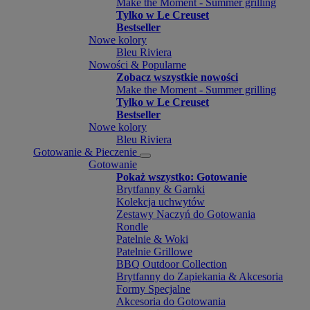
Make the Moment - Summer grilling
Tylko w Le Creuset
Bestseller
Nowe kolory
Bleu Riviera
Nowości & Popularne
Zobacz wszystkie nowości
Make the Moment - Summer grilling
Tylko w Le Creuset
Bestseller
Nowe kolory
Bleu Riviera
Gotowanie & Pieczenie
Gotowanie
Pokaż wszystko: Gotowanie
Brytfanny & Garnki
Kolekcja uchwytów
Zestawy Naczyń do Gotowania
Rondle
Patelnie & Woki
Patelnie Grillowe
BBQ Outdoor Collection
Brytfanny do Zapiekania & Akcesoria
Formy Specjalne
Akcesoria do Gotowania