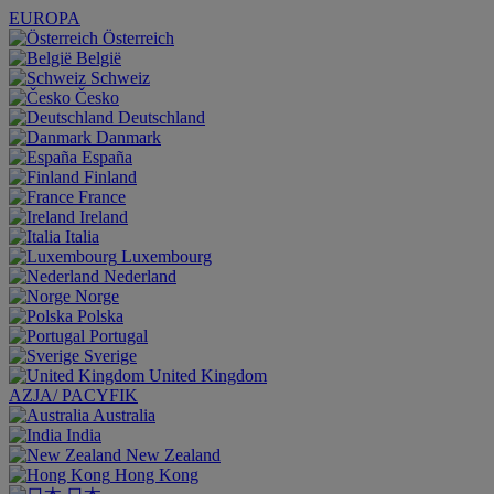
EUROPA
Österreich
België
Schweiz
Česko
Deutschland
Danmark
España
Finland
France
Ireland
Italia
Luxembourg
Nederland
Norge
Polska
Portugal
Sverige
United Kingdom
AZJA/ PACYFIK
Australia
India
New Zealand
Hong Kong