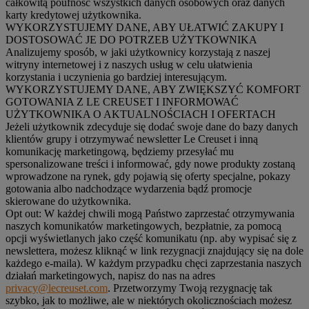
całkowitą poufność wszystkich danych osobowych oraz danych
karty kredytowej użytkownika.
WYKORZYSTUJEMY DANE, ABY UŁATWIĆ ZAKUPY I
DOSTOSOWAĆ JE DO POTRZEB UŻYTKOWNIKA
Analizujemy sposób, w jaki użytkownicy korzystają z naszej
witryny internetowej i z naszych usług w celu ułatwienia
korzystania i uczynienia go bardziej interesującym.
WYKORZYSTUJEMY DANE, ABY ZWIĘKSZYĆ KOMFORT
GOTOWANIA Z LE CREUSET I INFORMOWAĆ
UŻYTKOWNIKA O AKTUALNOŚCIACH I OFERTACH
Jeżeli użytkownik zdecyduje się dodać swoje dane do bazy danych
klientów grupy i otrzymywać newsletter Le Creuset i inną
komunikację marketingową, będziemy przesyłać mu
spersonalizowane treści i informować, gdy nowe produkty zostaną
wprowadzone na rynek, gdy pojawią się oferty specjalne, pokazy
gotowania albo nadchodzące wydarzenia bądź promocje
skierowane do użytkownika.
Opt out:
W każdej chwili mogą Państwo zaprzestać otrzymywania
naszych komunikatów marketingowych, bezpłatnie, za pomocą
opcji wyświetlanych jako część komunikatu (np. aby wypisać się z
newslettera, możesz kliknąć w link rezygnacji znajdujący się na dole
każdego e-maila). W każdym przypadku chęci zaprzestania naszych
działań marketingowych, napisz do nas na adres
privacy@lecreuset.com
. Przetworzymy Twoją rezygnację tak
szybko, jak to możliwe, ale w niektórych okolicznościach możesz