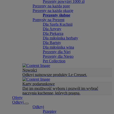
Prezenty powyżej 1000 zł
Prezenty na każdą porę
Prezenty na każdą okazję
Prezenty ślubne
Pomysły na Prezent
Dla Szefa Kuchnii
Dla Artysty
Dla Piekarza
Dla miłośnika herbaty
Dla Baristy
Dla miłośnika wina
Prezenty dla Niej
Prezenty dla Niego
Pet Collection
Nowości
Odkryj najnowsze produkty Le Creuset.
Karty podarunkowe
Daj im możliwość wyboru i pozwól im wybrać
naczynia kuchenne, których pragną.
Oferty
Odkryj
Odkryj
Przepisy