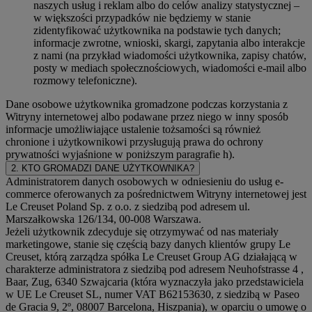
naszych usług i reklam albo do celów analizy statystycznej –
w większości przypadków nie będziemy w stanie
zidentyfikować użytkownika na podstawie tych danych;
informacje zwrotne, wnioski, skargi, zapytania albo interakcje
z nami (na przykład wiadomości użytkownika, zapisy chatów,
posty w mediach społecznościowych, wiadomości e-mail albo
rozmowy telefoniczne).
Dane osobowe użytkownika gromadzone podczas korzystania z
Witryny internetowej albo podawane przez niego w inny sposób
informacje umożliwiające ustalenie tożsamości są również
chronione i użytkownikowi przysługują prawa do ochrony
prywatności wyjaśnione w poniższym paragrafie h).
2. KTO GROMADZI DANE UŻYTKOWNIKA?
Administratorem danych osobowych w odniesieniu do usług e-
commerce oferowanych za pośrednictwem Witryny internetowej jest
Le Creuset Poland Sp. z o.o. z siedzibą pod adresem ul.
Marszałkowska 126/134, 00-008 Warszawa.
Jeżeli użytkownik zdecyduje się otrzymywać od nas materiały
marketingowe, stanie się częścią bazy danych klientów grupy Le
Creuset, którą zarządza spółka Le Creuset Group AG działającą w
charakterze administratora z siedzibą pod adresem Neuhofstrasse 4 ,
Baar, Zug, 6340 Szwajcaria (która wyznaczyła jako przedstawiciela
w UE Le Creuset SL, numer VAT B62153630, z siedzibą w Paseo
de Gracia 9, 2º, 08007 Barcelona, Hiszpania), w oparciu o umowę o