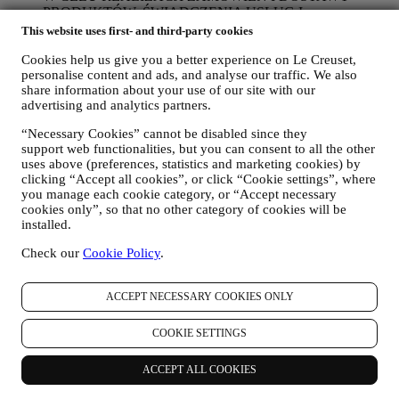
PRODUKTÓW, ŚWIADCZENIA USŁUG I
UDZIELANIA POMOCY UŻYTKOWNIKOWI
This website uses first- and third-party cookies
Będziemy wykorzystywać dane użytkownika do zarządzania
stosunkiem umownym, zakupem produktów w Witrynie
Cookies help us give you a better experience on Le Creuset,
personalise content and ads, and analyse our traffic. We also
internetowej, sposobem korzystania z Witryny internetowej,
share information about your use of our site with our
udzielania ewentualnej pomocy posprzedażowej albo
advertising and analytics partners.
umożliwienia udziału użytkownika w konkursach. Możemy
być zmuszeni przetwarzać niektóre dane użytkownika do
“Necessary Cookies” cannot be disabled since they
celów administracyjnych związanych ze stosunkiem
support web functionalities, but you can consent to all the other
umownym, w tym księgowości, rachunkowości i audytu,
uses above (preferences, statistics and marketing cookies) by
weryfikacji kart płatniczych, kontroli bezpieczeństwa pod
clicking “Accept all cookies”, or click “Cookie settings”, where
kątem oszustw, zapewniania bezpieczeństwa, ochrony,
you manage each cookie category, or “Accept necessary
testowania systemów, obsługi i analizy statystycznej itp.
cookies only”, so that no other category of cookies will be
Czasami możemy być zmuszeni skontaktować się z
installed.
użytkownikiem z przyczyn administracyjnych albo
operacyjnych. Na przykład, aby wysłać użytkownikowi
Check our
Cookie Policy
.
potwierdzenie zakupu. Będziemy również wykorzystywać
dane użytkownika w celu udzielenia odpowiedzi na zapytania
ACCEPT NECESSARY COOKIES ONLY
wysłane za pośrednictwem formularzy zamieszczonych w
naszej Witrynie internetowej albo dostarczone innymi
kanałami. Tego rodzaju przetwarzanie jest oparte na
COOKIE SETTINGS
świadczeniu usługi e-commerce na podstawie umowy.
Możemy przetwarzać Twoje dane (zgodnie z Twoimi
ACCEPT ALL COOKIES
prawami), aby wysyłać Ci kolejne wiadomości e-mail w
przypadku, gdy dodałeś elementy do naszego koszyka online