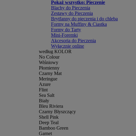
Pokaż wszystko: Pieczenie
Blachy do Pieczenia
Zestawy do Pieczenia
Brytfanny do pieczenia i do chleba
Formy na Muffiny & Ciastka
Formy do Tarty
Mini-Foremki
Akcesoria do Pieczenia
Wyłącznie online
według KOLOR
No Colour
Wiśniowy
Płomienny
Czarny Mat
Meringue
Azure
Flint
Sea Salt
Biały
Bleu Riviera
Czarny Błyszczący
Shell Pink
Deep Teal
Bamboo Green
Garnet