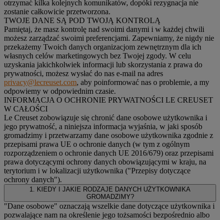
otrzymać kilka kolejnych komunikatów, dopóki rezygnacja nie
zostanie całkowicie przetworzona.
TWOJE DANE SĄ POD TWOJĄ KONTROLĄ
Pamiętaj, że masz kontrolę nad swoimi danymi i w każdej chwili
możesz zarządzać swoimi preferencjami. Zapewniamy, że nigdy nie
przekażemy Twoich danych organizacjom zewnętrznym dla ich
własnych celów marketingowych bez Twojej zgody. W celu
uzyskania jakichkolwiek informacji lub skorzystania z prawa do
prywatności, możesz wysłać do nas e-mail na adres
privacy@lecreuset.com
, aby poinformować nas o problemie, a my
odpowiemy w odpowiednim czasie.
INFORMACJA O OCHRONIE PRYWATNOŚCI LE CREUSET
W CAŁOŚCI
Le Creuset zobowiązuje się chronić dane osobowe użytkownika i
jego prywatność, a niniejsza informacja wyjaśnia, w jaki sposób
gromadzimy i przetwarzamy dane osobowe użytkownika zgodnie z
przepisami prawa UE o ochronie danych (w tym z ogólnym
rozporządzeniem o ochronie danych UE 2016/679) oraz przepisami
prawa dotyczącymi ochrony danych obowiązującymi w kraju, na
terytorium i w lokalizacji użytkownika ("
Przepisy dotyczące
ochrony danych
").
1. KIEDY I JAKIE RODZAJE DANYCH UŻYTKOWNIKA
GROMADZIMY?
"Dane osobowe" oznaczają wszelkie dane dotyczące użytkownika i
pozwalające nam na określenie jego tożsamości bezpośrednio albo