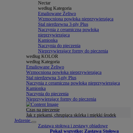
Nectar
według Kategoria
Emaliowane Żeliwo
Wzmocniona powłoka nieprzywierająca
Stal nierdzewna 3-ply Plus
Naczynia z ceramiczną powłoką
nieprzywierająca
Kamionka
Naczynia do pieczenia
Nieprzywierające formy do pieczenia
według KOLOR
według Kategoria
Emaliowane Żeliwo
Wzmocniona powłoka nieprzywierająca
Stal nierdzewna 3-ply Plus
Naczynia z ceramiczną powłoką nieprzywierająca
Kamionka
Naczynia do pieczenia
Nieprzywierające formy do pieczenia
Czas na pieczenie
Jak z piekarni, chrupiąca skórka i miękki środek
Jedzenie
Zastawa stołowa i zestawy obiadowe
Pokaż wszystko: Zastawa Stołowa