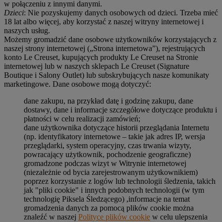
w połączeniu z innymi danymi.
Dzieci
: Nie pozyskujemy danych osobowych od dzieci. Trzeba mieć
18 lat albo więcej, aby korzystać z naszej witryny internetowej i
naszych usług.
Możemy gromadzić dane osobowe użytkowników korzystających z
naszej strony internetowej („Strona internetowa”), rejestrujących
konto Le Creuset, kupujących produkty Le Creuset na Stronie
internetowej lub w naszych sklepach Le Creuset (Signature
Boutique i Salony Outlet) lub subskrybujących nasze komunikaty
marketingowe. Dane osobowe mogą dotyczyć:
dane zakupu, na przykład datę i godzinę zakupu, dane
dostawy, dane i informacje szczegółowe dotyczące produktu i
płatności w celu realizacji zamówień;
dane użytkownika dotyczące historii przeglądania Internetu
(np. identyfikatory internetowe – takie jak adres IP, wersja
przeglądarki, system operacyjny, czas trwania wizyty,
powracający użytkownik, pochodzenie geograficzne)
gromadzone podczas wizyt w Witrynie internetowej
(niezależnie od bycia zarejestrowanym użytkownikiem)
poprzez korzystanie z logów lub technologii śledzenia, takich
jak "pliki cookie" i innych podobnych technologii (w tym
technologię Piksela Śledzącego) ,informacje na temat
gromadzenia danych za pomocą plików cookie można
znaleźć w naszej
Polityce plików cookie
w celu ulepszenia