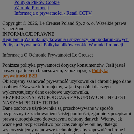
Polityka Plików Cookie
Warunki Promocji
Informacja o prywatności - Retail CCTV
Copyright © 2026, Le Creuset Poland Sp. z o. o. Wszelkie prawa
zastrzeżone.
INFORMACJE PRAWNE
Regulamin
Warunki użytkowania i sprzedaży kart podarunkowych
Polityka Prywatności
Polityka plików cookie
Warunki Promocji
Informacja O Ochronie Prywatności Le Creuset
Poniższa polityka prywatności dotyczy konsumentów. Jeśli jesteś
naszym partnerem biznesowym, zapoznaj się z
Polityką
prywatności B2B
Obiecujemy szanować prywatność użytkownika i chronić jego dane
osobowe! Zawsze informujemy, w jaki sposób i dlaczego
wykorzystujemy dane osobowe użytkownika.
BEZPIECZEŃSTWO PODCZAS ZAKUPÓW ONLINE JEST
NASZYM PRIORYTETEM
Dane osobowe użytkownika są przechowywane w sposób
bezpieczny i z zachowaniem ścisłej poufności, zgodnie z przepisami
prawa europejskiego dotyczącymi ochrony danych. Wiemy, jak
ważne jest bezpieczeństwo podczas zakupów online, dlatego
wykorzystujemy najnowsze technologie, aby zapewnić ochronę i