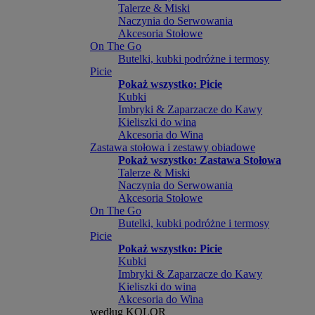
Talerze & Miski
Naczynia do Serwowania
Akcesoria Stołowe
On The Go
Butelki, kubki podróżne i termosy
Picie
Pokaż wszystko: Picie
Kubki
Imbryki & Zaparzacze do Kawy
Kieliszki do wina
Akcesoria do Wina
Zastawa stołowa i zestawy obiadowe
Pokaż wszystko: Zastawa Stołowa
Talerze & Miski
Naczynia do Serwowania
Akcesoria Stołowe
On The Go
Butelki, kubki podróżne i termosy
Picie
Pokaż wszystko: Picie
Kubki
Imbryki & Zaparzacze do Kawy
Kieliszki do wina
Akcesoria do Wina
według KOLOR