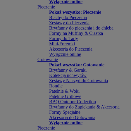
Wyłącznie online
Pieczenie
Pokaż wszystko: Pieczenie
Blachy do Pieczenia
Zestawy do Pieczenia
Brytfanny do pieczenia i do chleba
Formy na Muffiny & Ciastka
Formy do Tarty
Mini-Foremki
Akcesoria do Pieczenia
Wyłącznie online
Gotowanie
Pokaż wszystko: Gotowanie
Brytfanny & Garnki
Kolekcja uchwytów
Zestawy Naczyń do Gotowania
Rondle
Patelnie & Woki
Patelnie Grillowe
BBQ Outdoor Collection
Brytfanny do Zapiekania & Akcesoria
Formy Specjalne
Akcesoria do Gotowania
Wyłącznie online
Pieczenie