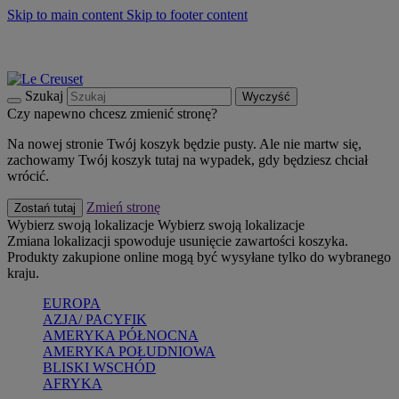
Skip to main content
Skip to footer content
Summer must-haves
Kup Teraz
Bezpłatna dostawa naczyń
Dostawa w ciągu 2-3 dni roboczych
Szukaj
Wyczyść
Czy napewno chcesz zmienić stronę?
Na nowej stronie Twój koszyk będzie pusty. Ale nie martw się,
zachowamy Twój koszyk tutaj na wypadek, gdy będziesz chciał
wrócić.
Zmień stronę
Zostań tutaj
Wybierz swoją lokalizacje
Wybierz swoją lokalizacje
Zmiana lokalizacji spowoduje usunięcie zawartości koszyka.
Produkty zakupione online mogą być wysyłane tylko do wybranego
kraju.
EUROPA
AZJA/ PACYFIK
AMERYKA PÓŁNOCNA
AMERYKA POŁUDNIOWA
BLISKI WSCHÓD
AFRYKA