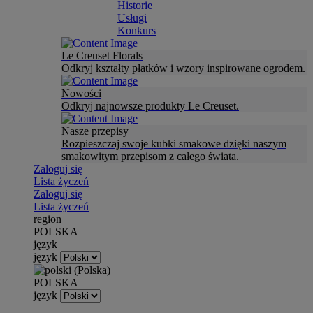
Historie
Usługi
Konkurs
Le Creuset Florals
Odkryj kształty płatków i wzory inspirowane ogrodem.
Nowości
Odkryj najnowsze produkty Le Creuset.
Nasze przepisy
Rozpieszczaj swoje kubki smakowe dzięki naszym
smakowitym przepisom z całego świata.
Zaloguj się
Lista życzeń
Zaloguj się
Lista życzeń
region
POLSKA
język
język
POLSKA
język