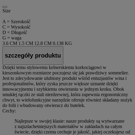
Size
A = Szerokość
C = Wysokość
D = Długość
G = waga
3.6 CM
1.5 CM
12.8 CM
0.138 KG
szczegóły produktu
Dzięki temu stylowemu kelnerskiemu korkociągowi w
kieszonkowym rozmiarze poczujesz się jak prawdziwy sommelier.
Jest to zdecydowanie ulubiony produkt wśród entuzjastów wina i
profesjonalistów, który zyska jeszcze większe uznanie dzięki
innowacyjnemu i szybkiemu otwieraniu w jednym kroku. Obok
smukłej rączki ze stali nierdzewnej, która zapewnia ergonomiczny
chwyt, to wielofunkcyjne narzędzie oferuje również składany nożyk
do folii i wbudowany otwieracz do butelek.
Cechy:
Najlepsze w swojej klasie: nasze produkty są wytwarzane
z najszlachetniejszych materiałów w zakładach na całym
świecie, dzięki czemu cechuje je jakość, jakiej oczekujesz od