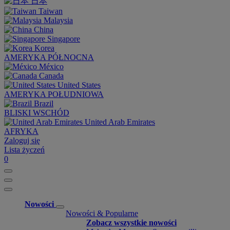
日本
Taiwan
Malaysia
China
Singapore
Korea
AMERYKA PÓŁNOCNA
México
Canada
United States
AMERYKA POŁUDNIOWA
Brazil
BLISKI WSCHÓD
United Arab Emirates
AFRYKA
Zaloguj się
Lista życzeń
0
Nowości
Nowości & Popularne
Zobacz wszystkie nowości