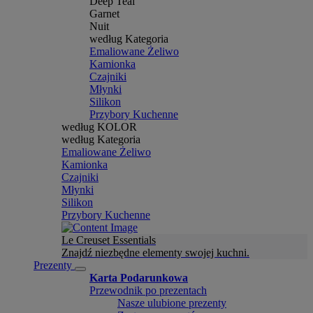
Deep Teal
Garnet
Nuit
według Kategoria
Emaliowane Żeliwo
Kamionka
Czajniki
Młynki
Silikon
Przybory Kuchenne
według KOLOR
według Kategoria
Emaliowane Żeliwo
Kamionka
Czajniki
Młynki
Silikon
Przybory Kuchenne
Le Creuset Essentials
Znajdź niezbędne elementy swojej kuchni.
Prezenty
Karta Podarunkowa
Przewodnik po prezentach
Nasze ulubione prezenty