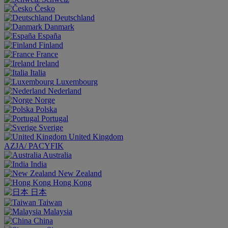
Česko
Deutschland
Danmark
España
Finland
France
Ireland
Italia
Luxembourg
Nederland
Norge
Polska
Portugal
Sverige
United Kingdom
AZJA/ PACYFIK
Australia
India
New Zealand
Hong Kong
日本
Taiwan
Malaysia
China