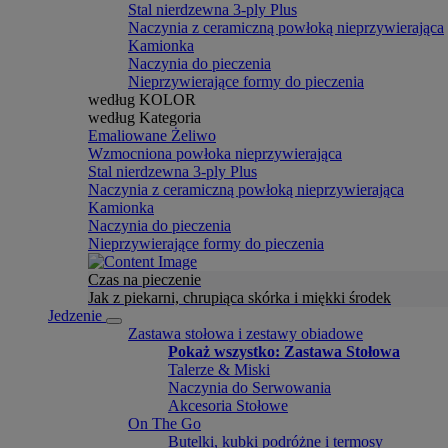
Stal nierdzewna 3-ply Plus
Naczynia z ceramiczną powłoką nieprzywierająca
Kamionka
Naczynia do pieczenia
Nieprzywierające formy do pieczenia
według KOLOR
według Kategoria
Emaliowane Żeliwo
Wzmocniona powłoka nieprzywierająca
Stal nierdzewna 3-ply Plus
Naczynia z ceramiczną powłoką nieprzywierająca
Kamionka
Naczynia do pieczenia
Nieprzywierające formy do pieczenia
Czas na pieczenie
Jak z piekarni, chrupiąca skórka i miękki środek
Jedzenie
Zastawa stołowa i zestawy obiadowe
Pokaż wszystko: Zastawa Stołowa
Talerze & Miski
Naczynia do Serwowania
Akcesoria Stołowe
On The Go
Butelki, kubki podróżne i termosy