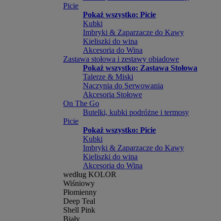
Picie
Pokaż wszystko: Picie
Kubki
Imbryki & Zaparzacze do Kawy
Kieliszki do wina
Akcesoria do Wina
Zastawa stołowa i zestawy obiadowe
Pokaż wszystko: Zastawa Stołowa
Talerze & Miski
Naczynia do Serwowania
Akcesoria Stołowe
On The Go
Butelki, kubki podróżne i termosy
Picie
Pokaż wszystko: Picie
Kubki
Imbryki & Zaparzacze do Kawy
Kieliszki do wina
Akcesoria do Wina
według KOLOR
Wiśniowy
Płomienny
Deep Teal
Shell Pink
Biały