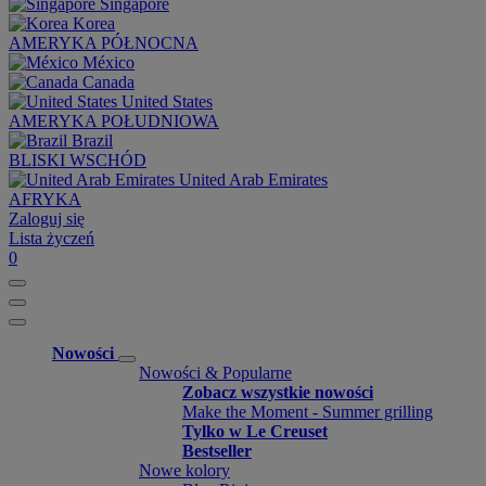
Singapore
Korea
AMERYKA PÓŁNOCNA
México
Canada
United States
AMERYKA POŁUDNIOWA
Brazil
BLISKI WSCHÓD
United Arab Emirates
AFRYKA
Zaloguj się
Lista życzeń
0
Nowości
Nowości & Popularne
Zobacz wszystkie nowości
Make the Moment - Summer grilling
Tylko w Le Creuset
Bestseller
Nowe kolory