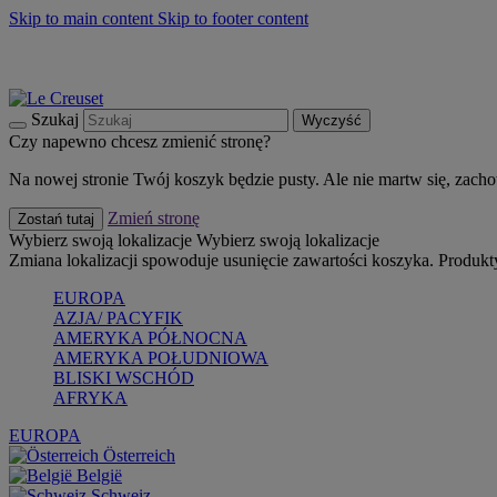
Skip to main content
Skip to footer content
Summer must-haves
Kup Teraz
Bezpłatna dostawa naczyń
Dostawa w ciągu 2-3 dni roboczych
Szukaj
Wyczyść
Czy napewno chcesz zmienić stronę?
Na nowej stronie Twój koszyk będzie pusty. Ale nie martw się, zach
Zmień stronę
Zostań tutaj
Wybierz swoją lokalizacje
Wybierz swoją lokalizacje
Zmiana lokalizacji spowoduje usunięcie zawartości koszyka. Produk
EUROPA
AZJA/ PACYFIK
AMERYKA PÓŁNOCNA
AMERYKA POŁUDNIOWA
BLISKI WSCHÓD
AFRYKA
EUROPA
Österreich
België
Schweiz