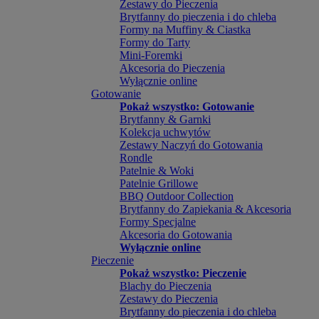
Zestawy do Pieczenia
Brytfanny do pieczenia i do chleba
Formy na Muffiny & Ciastka
Formy do Tarty
Mini-Foremki
Akcesoria do Pieczenia
Wyłącznie online
Gotowanie
Pokaż wszystko: Gotowanie
Brytfanny & Garnki
Kolekcja uchwytów
Zestawy Naczyń do Gotowania
Rondle
Patelnie & Woki
Patelnie Grillowe
BBQ Outdoor Collection
Brytfanny do Zapiekania & Akcesoria
Formy Specjalne
Akcesoria do Gotowania
Wyłącznie online
Pieczenie
Pokaż wszystko: Pieczenie
Blachy do Pieczenia
Zestawy do Pieczenia
Brytfanny do pieczenia i do chleba