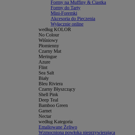
Formy na Muffiny & Ciastka
Formy do Tarty
Mini-Foremki
Akcesoria do Pieczenia
Wyłącznie online
według KOLOR
No Colour
Wiśniowy
Płomienny
Czarny Mat
Meringue
Azure
Flint
Sea Salt
Biały
Bleu Riviera
Czarny Błyszczący
Shell Pink
Deep Teal
Bamboo Green
Garnet
Nectar
według Kategoria
Emaliowane Żeliwo
Wzmocniona powłoka nieprzywierająca