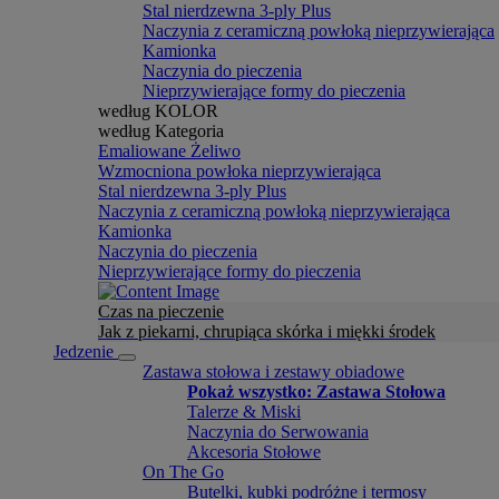
Stal nierdzewna 3-ply Plus
Naczynia z ceramiczną powłoką nieprzywierająca
Kamionka
Naczynia do pieczenia
Nieprzywierające formy do pieczenia
według KOLOR
według Kategoria
Emaliowane Żeliwo
Wzmocniona powłoka nieprzywierająca
Stal nierdzewna 3-ply Plus
Naczynia z ceramiczną powłoką nieprzywierająca
Kamionka
Naczynia do pieczenia
Nieprzywierające formy do pieczenia
Czas na pieczenie
Jak z piekarni, chrupiąca skórka i miękki środek
Jedzenie
Zastawa stołowa i zestawy obiadowe
Pokaż wszystko: Zastawa Stołowa
Talerze & Miski
Naczynia do Serwowania
Akcesoria Stołowe
On The Go
Butelki, kubki podróżne i termosy