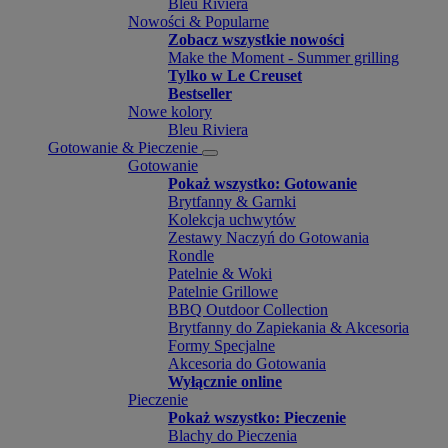
Bleu Riviera
Nowości & Popularne
Zobacz wszystkie nowości
Make the Moment - Summer grilling
Tylko w Le Creuset
Bestseller
Nowe kolory
Bleu Riviera
Gotowanie & Pieczenie
Gotowanie
Pokaż wszystko: Gotowanie
Brytfanny & Garnki
Kolekcja uchwytów
Zestawy Naczyń do Gotowania
Rondle
Patelnie & Woki
Patelnie Grillowe
BBQ Outdoor Collection
Brytfanny do Zapiekania & Akcesoria
Formy Specjalne
Akcesoria do Gotowania
Wyłącznie online
Pieczenie
Pokaż wszystko: Pieczenie
Blachy do Pieczenia