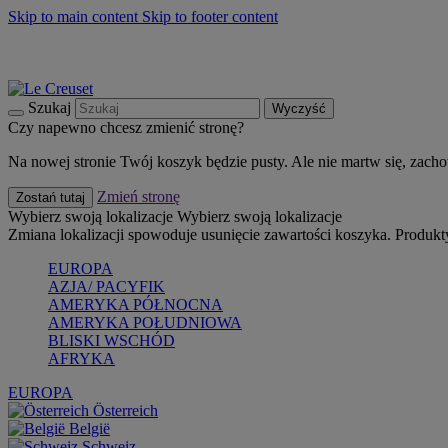
Skip to main content
Skip to footer content
Summer must-haves
Kup Teraz
Bezpłatna dostawa naczyń
Dostawa w ciągu 2-3 dni roboczych
Szukaj
Wyczyść
Czy napewno chcesz zmienić stronę?
Na nowej stronie Twój koszyk będzie pusty. Ale nie martw się, zach
Zmień stronę
Zostań tutaj
Wybierz swoją lokalizacje
Wybierz swoją lokalizacje
Zmiana lokalizacji spowoduje usunięcie zawartości koszyka. Produk
EUROPA
AZJA/ PACYFIK
AMERYKA PÓŁNOCNA
AMERYKA POŁUDNIOWA
BLISKI WSCHÓD
AFRYKA
EUROPA
Österreich
België
Schweiz