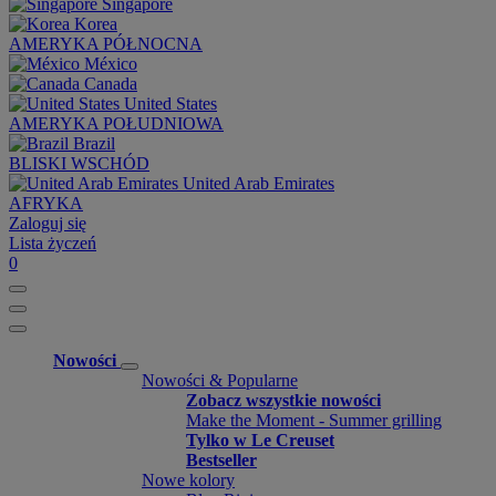
Singapore
Korea
AMERYKA PÓŁNOCNA
México
Canada
United States
AMERYKA POŁUDNIOWA
Brazil
BLISKI WSCHÓD
United Arab Emirates
AFRYKA
Zaloguj się
Lista życzeń
0
Nowości
Nowości & Popularne
Zobacz wszystkie nowości
Make the Moment - Summer grilling
Tylko w Le Creuset
Bestseller
Nowe kolory