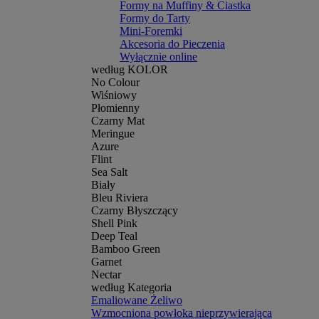
Formy na Muffiny & Ciastka
Formy do Tarty
Mini-Foremki
Akcesoria do Pieczenia
Wyłącznie online
według KOLOR
No Colour
Wiśniowy
Płomienny
Czarny Mat
Meringue
Azure
Flint
Sea Salt
Biały
Bleu Riviera
Czarny Błyszczący
Shell Pink
Deep Teal
Bamboo Green
Garnet
Nectar
według Kategoria
Emaliowane Żeliwo
Wzmocniona powłoka nieprzywierająca