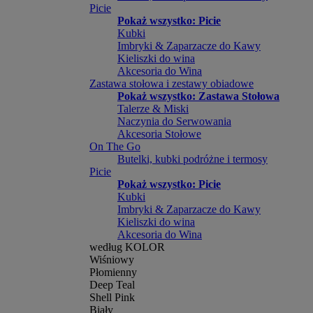
Picie
Pokaż wszystko: Picie
Kubki
Imbryki & Zaparzacze do Kawy
Kieliszki do wina
Akcesoria do Wina
Zastawa stołowa i zestawy obiadowe
Pokaż wszystko: Zastawa Stołowa
Talerze & Miski
Naczynia do Serwowania
Akcesoria Stołowe
On The Go
Butelki, kubki podróżne i termosy
Picie
Pokaż wszystko: Picie
Kubki
Imbryki & Zaparzacze do Kawy
Kieliszki do wina
Akcesoria do Wina
według KOLOR
Wiśniowy
Płomienny
Deep Teal
Shell Pink
Biały