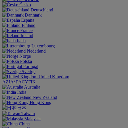
Česko
Deutschland
Danmark
España
Finland
France
Ireland
Italia
Luxembourg
Nederland
Norge
Polska
Portugal
Sverige
United Kingdom
AZJA/ PACYFIK
Australia
India
New Zealand
Hong Kong
日本
Taiwan
Malaysia
China