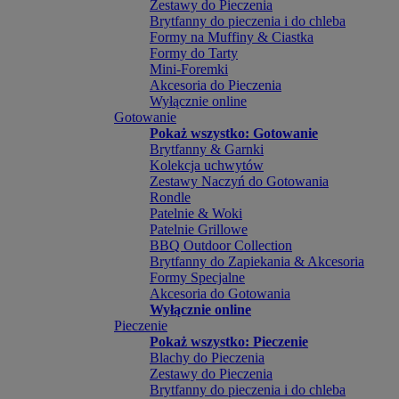
Zestawy do Pieczenia
Brytfanny do pieczenia i do chleba
Formy na Muffiny & Ciastka
Formy do Tarty
Mini-Foremki
Akcesoria do Pieczenia
Wyłącznie online
Gotowanie
Pokaż wszystko: Gotowanie
Brytfanny & Garnki
Kolekcja uchwytów
Zestawy Naczyń do Gotowania
Rondle
Patelnie & Woki
Patelnie Grillowe
BBQ Outdoor Collection
Brytfanny do Zapiekania & Akcesoria
Formy Specjalne
Akcesoria do Gotowania
Wyłącznie online
Pieczenie
Pokaż wszystko: Pieczenie
Blachy do Pieczenia
Zestawy do Pieczenia
Brytfanny do pieczenia i do chleba