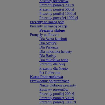
Zestawy prezentów
Prezenty poniżej 200 zł
Prezenty poniżej 500 zł
Prezenty poniżej 1000 zł
Prezenty powyżej 1000 zł
Prezenty na każdą porę
Prezenty na każdą okazję
Prezenty ślubne
Pomysły na Prezent
Dla Szefa Kuchnii
Dla Artysty
Dla Piekarza
Dla miłośnika herbaty
Dla Baristy
Dla miłośnika wina
Prezenty dla Niej
Prezenty dla Niego
Pet Collection
Karta Podarunkowa
Przewodnik po prezentach
Nasze ulubione prezenty
Zestawy prezentów
Prezenty poniżej 200 zł
Prezenty poniżej 500 zł
Prezenty poniżej 1000 zł