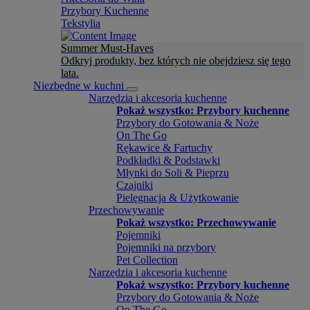
Przybory Kuchenne
Tekstylia
Summer Must-Haves
Odkryj produkty, bez których nie obejdziesz się tego
lata.
Niezbędne w kuchni
Narzędzia i akcesoria kuchenne
Pokaż wszystko: Przybory kuchenne
Przybory do Gotowania & Noże
On The Go
Rękawice & Fartuchy
Podkładki & Podstawki
Młynki do Soli & Pieprzu
Czajniki
Pielęgnacja & Użytkowanie
Przechowywanie
Pokaż wszystko: Przechowywanie
Pojemniki
Pojemniki na przybory
Pet Collection
Narzędzia i akcesoria kuchenne
Pokaż wszystko: Przybory kuchenne
Przybory do Gotowania & Noże
On The Go