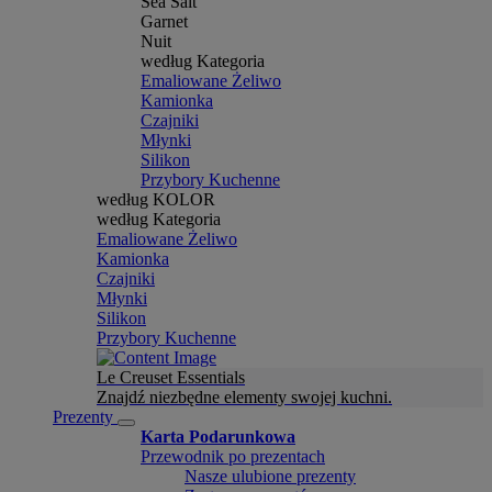
Sea Salt
Garnet
Nuit
według Kategoria
Emaliowane Żeliwo
Kamionka
Czajniki
Młynki
Silikon
Przybory Kuchenne
według KOLOR
według Kategoria
Emaliowane Żeliwo
Kamionka
Czajniki
Młynki
Silikon
Przybory Kuchenne
Le Creuset Essentials
Znajdź niezbędne elementy swojej kuchni.
Prezenty
Karta Podarunkowa
Przewodnik po prezentach
Nasze ulubione prezenty