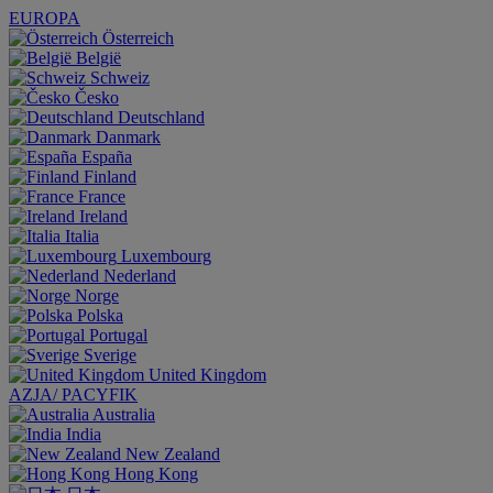
EUROPA
Österreich
België
Schweiz
Česko
Deutschland
Danmark
España
Finland
France
Ireland
Italia
Luxembourg
Nederland
Norge
Polska
Portugal
Sverige
United Kingdom
AZJA/ PACYFIK
Australia
India
New Zealand
Hong Kong