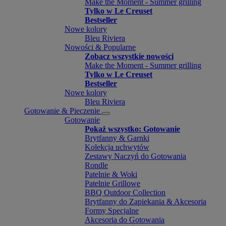
Make the Moment - Summer grilling
Tylko w Le Creuset
Bestseller
Nowe kolory
Bleu Riviera
Nowości & Popularne
Zobacz wszystkie nowości
Make the Moment - Summer grilling
Tylko w Le Creuset
Bestseller
Nowe kolory
Bleu Riviera
Gotowanie & Pieczenie
Gotowanie
Pokaż wszystko: Gotowanie
Brytfanny & Garnki
Kolekcja uchwytów
Zestawy Naczyń do Gotowania
Rondle
Patelnie & Woki
Patelnie Grillowe
BBQ Outdoor Collection
Brytfanny do Zapiekania & Akcesoria
Formy Specjalne
Akcesoria do Gotowania