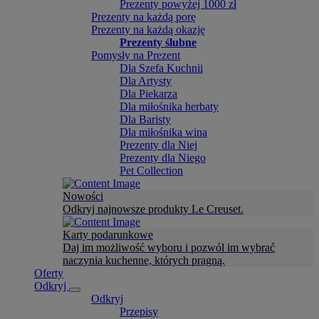
Prezenty powyżej 1000 zł
Prezenty na każdą porę
Prezenty na każdą okazję
Prezenty ślubne
Pomysły na Prezent
Dla Szefa Kuchnii
Dla Artysty
Dla Piekarza
Dla miłośnika herbaty
Dla Baristy
Dla miłośnika wina
Prezenty dla Niej
Prezenty dla Niego
Pet Collection
Nowości
Odkryj najnowsze produkty Le Creuset.
Karty podarunkowe
Daj im możliwość wyboru i pozwól im wybrać
naczynia kuchenne, których pragną.
Oferty
Odkryj
Odkryj
Przepisy