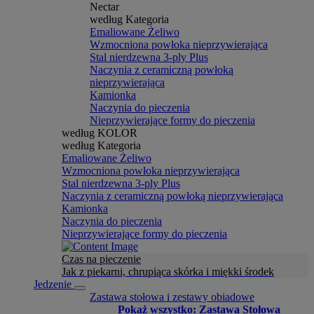
Nectar
według Kategoria
Emaliowane Żeliwo
Wzmocniona powłoka nieprzywierająca
Stal nierdzewna 3-ply Plus
Naczynia z ceramiczną powłoką
nieprzywierająca
Kamionka
Naczynia do pieczenia
Nieprzywierające formy do pieczenia
według KOLOR
według Kategoria
Emaliowane Żeliwo
Wzmocniona powłoka nieprzywierająca
Stal nierdzewna 3-ply Plus
Naczynia z ceramiczną powłoką nieprzywierająca
Kamionka
Naczynia do pieczenia
Nieprzywierające formy do pieczenia
Czas na pieczenie
Jak z piekarni, chrupiąca skórka i miękki środek
Jedzenie
Zastawa stołowa i zestawy obiadowe
Pokaż wszystko: Zastawa Stołowa