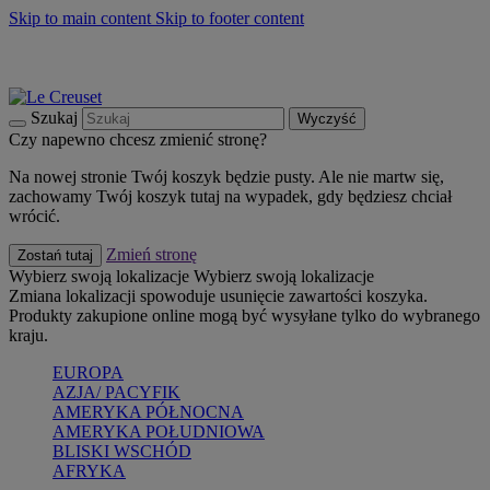
Skip to main content
Skip to footer content
Summer must-haves
Kup Teraz
Bezpłatna dostawa naczyń
Dostawa w ciągu 2-3 dni roboczych
Szukaj
Wyczyść
Czy napewno chcesz zmienić stronę?
Na nowej stronie Twój koszyk będzie pusty. Ale nie martw się,
zachowamy Twój koszyk tutaj na wypadek, gdy będziesz chciał
wrócić.
Zmień stronę
Zostań tutaj
Wybierz swoją lokalizacje
Wybierz swoją lokalizacje
Zmiana lokalizacji spowoduje usunięcie zawartości koszyka.
Produkty zakupione online mogą być wysyłane tylko do wybranego
kraju.
EUROPA
AZJA/ PACYFIK
AMERYKA PÓŁNOCNA
AMERYKA POŁUDNIOWA
BLISKI WSCHÓD
AFRYKA