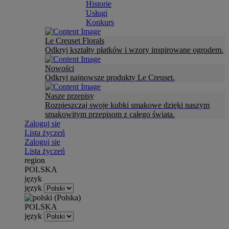
Historie
Usługi
Konkurs
Le Creuset Florals
Odkryj kształty płatków i wzory inspirowane ogrodem.
Nowości
Odkryj najnowsze produkty Le Creuset.
Nasze przepisy
Rozpieszczaj swoje kubki smakowe dzięki naszym
smakowitym przepisom z całego świata.
Zaloguj się
Lista życzeń
Zaloguj się
Lista życzeń
region
POLSKA
język
język
POLSKA
język