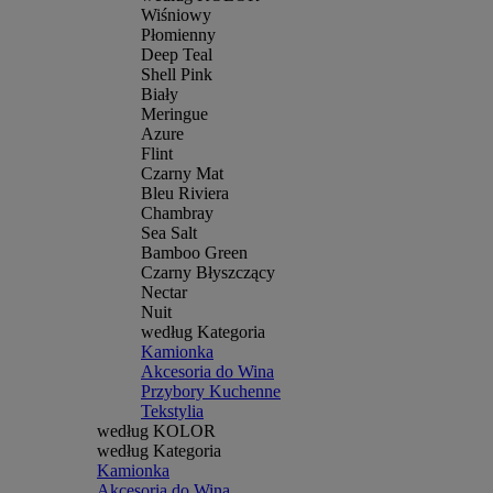
Wiśniowy
Płomienny
Deep Teal
Shell Pink
Biały
Meringue
Azure
Flint
Czarny Mat
Bleu Riviera
Chambray
Sea Salt
Bamboo Green
Czarny Błyszczący
Nectar
Nuit
według Kategoria
Kamionka
Akcesoria do Wina
Przybory Kuchenne
Tekstylia
według KOLOR
według Kategoria
Kamionka
Akcesoria do Wina