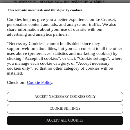
w większości przypadków nie będziemy w stanie
zidentyfikować użytkownika na podstawie tych danych;
This website uses first- and third-party cookies
informacje zwrotne, wnioski, skargi, zapytania albo interakcje
z nami (na przykład wiadomości użytkownika, zapisy chatów,
Cookies help us give you a better experience on Le Creuset,
posty w mediach społecznościowych, wiadomości e-mail albo
personalise content and ads, and analyse our traffic. We also
rozmowy telefoniczne).
share information about your use of our site with our
advertising and analytics partners.
Dane osobowe użytkownika gromadzone podczas korzystania z
Witryny internetowej albo podawane przez niego w inny sposób
“Necessary Cookies” cannot be disabled since they
informacje umożliwiające ustalenie tożsamości są również
support web functionalities, but you can consent to all the other
chronione i użytkownikowi przysługują prawa do ochrony
uses above (preferences, statistics and marketing cookies) by
prywatności wyjaśnione w poniższym paragrafie h).
clicking “Accept all cookies”, or click “Cookie settings”, where
you manage each cookie category, or “Accept necessary
2. KTO GROMADZI DANE UŻYTKOWNIKA?
cookies only”, so that no other category of cookies will be
Administratorem danych osobowych w odniesieniu do usług e-
installed.
commerce oferowanych za pośrednictwem Witryny internetowej jest
Le Creuset Poland Sp. z o.o. z siedzibą pod adresem ul.
Check our
Cookie Policy
.
Marszałkowska 126/134, 00-008 Warszawa.
Jeżeli użytkownik zdecyduje się otrzymywać od nas materiały
marketingowe, stanie się częścią bazy danych klientów grupy Le
ACCEPT NECESSARY COOKIES ONLY
Creuset, którą zarządza spółka Le Creuset Group AG działającą w
charakterze administratora z siedzibą pod adresem Neuhofstrasse 4 ,
COOKIE SETTINGS
Baar, Zug, 6340 Szwajcaria (która wyznaczyła jako przedstawiciela
w UE Le Creuset SL, numer VAT B62153630, z siedzibą w Paseo
ACCEPT ALL COOKIES
de Gracia 9, 2º, 08007 Barcelona, Hiszpania), w oparciu o umowę o
współadministrowaniu, która zasadniczo zapewnia (a) Le Creuset