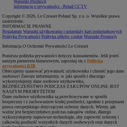
Warunki Promocji
Informacja o prywatności - Retail CCTV
Copyright © 2026, Le Creuset Poland Sp. z o. o. Wszelkie prawa
zastrzeżone.
INFORMACJE PRAWNE
Regulamin
Warunki użytkowania i sprzedaży kart podarunkowych
Polityka Prywatności
Polityka plików cookie
Warunki Promocji
Informacja O Ochronie Prywatności Le Creuset
Poniższa polityka prywatności dotyczy konsumentów. Jeśli jesteś
naszym partnerem biznesowym, zapoznaj się z
Polityką
prywatności B2B
Obiecujemy szanować prywatność użytkownika i chronić jego dane
osobowe! Zawsze informujemy, w jaki sposób i dlaczego
wykorzystujemy dane osobowe użytkownika.
BEZPIECZEŃSTWO PODCZAS ZAKUPÓW ONLINE JEST
NASZYM PRIORYTETEM
Dane osobowe użytkownika są przechowywane w sposób
bezpieczny i z zachowaniem ścisłej poufności, zgodnie z przepisami
prawa europejskiego dotyczącymi ochrony danych. Wiemy, jak
ważne jest bezpieczeństwo podczas zakupów online, dlatego
wykorzystujemy najnowsze technologie, aby zapewnić ochronę i
całkowitą poufność wszystkich danych osobowych oraz danych