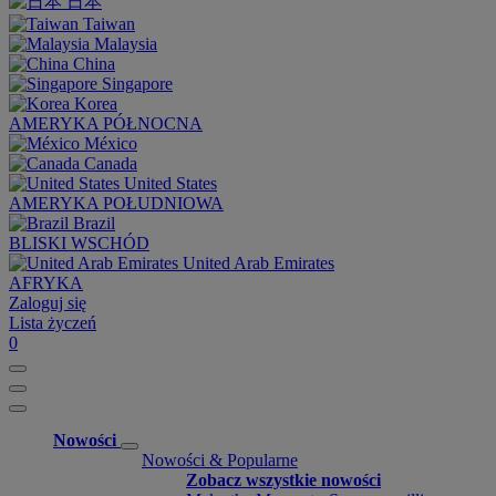
日本
Taiwan
Malaysia
China
Singapore
Korea
AMERYKA PÓŁNOCNA
México
Canada
United States
AMERYKA POŁUDNIOWA
Brazil
BLISKI WSCHÓD
United Arab Emirates
AFRYKA
Zaloguj się
Lista życzeń
0
Nowości
Nowości & Popularne
Zobacz wszystkie nowości