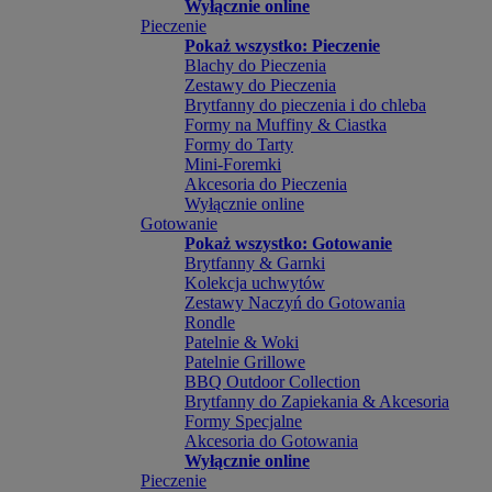
Wyłącznie online
Pieczenie
Pokaż wszystko: Pieczenie
Blachy do Pieczenia
Zestawy do Pieczenia
Brytfanny do pieczenia i do chleba
Formy na Muffiny & Ciastka
Formy do Tarty
Mini-Foremki
Akcesoria do Pieczenia
Wyłącznie online
Gotowanie
Pokaż wszystko: Gotowanie
Brytfanny & Garnki
Kolekcja uchwytów
Zestawy Naczyń do Gotowania
Rondle
Patelnie & Woki
Patelnie Grillowe
BBQ Outdoor Collection
Brytfanny do Zapiekania & Akcesoria
Formy Specjalne
Akcesoria do Gotowania
Wyłącznie online
Pieczenie