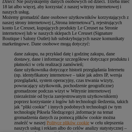
Dzieci
: Nie pozyskujemy danych osobowych od dzieci. Trzeba mieć
18 lat albo więcej, aby korzystać z naszej witryny internetowej i
naszych usług.
Możemy gromadzić dane osobowe użytkowników korzystających z
naszej strony internetowej („Strona internetowa”), rejestrujących
konto Le Creuset, kupujących produkty Le Creuset na Stronie
internetowej lub w naszych sklepach Le Creuset (Signature
Boutique i Salony Outlet) lub subskrybujących nasze komunikaty
marketingowe. Dane osobowe mogą dotyczyć:
dane zakupu, na przykład datę i godzinę zakupu, dane
dostawy, dane i informacje szczegółowe dotyczące produktu i
płatności w celu realizacji zamówień;
dane użytkownika dotyczące historii przeglądania Internetu
(np. identyfikatory internetowe – takie jak adres IP, wersja
przeglądarki, system operacyjny, czas trwania wizyty,
powracający użytkownik, pochodzenie geograficzne)
gromadzone podczas wizyt w Witrynie internetowej
(niezależnie od bycia zarejestrowanym użytkownikiem)
poprzez korzystanie z logów lub technologii śledzenia, takich
jak "pliki cookie" i innych podobnych technologii (w tym
technologię Piksela Śledzącego) ,informacje na temat
gromadzenia danych za pomocą plików cookie można
znaleźć w naszej
Polityce plików cookie
w celu ulepszenia
naszych usług i reklam albo do celów analizy statystycznej –