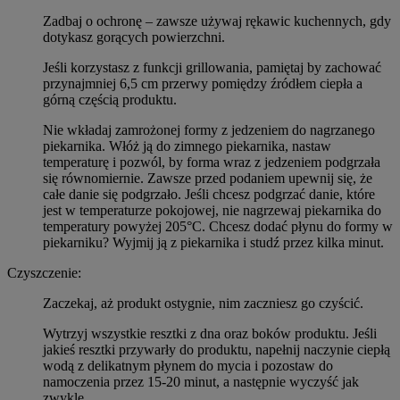
Zadbaj o ochronę – zawsze używaj rękawic kuchennych, gdy
dotykasz gorących powierzchni.
Jeśli korzystasz z funkcji grillowania, pamiętaj by zachować
przynajmniej 6,5 cm przerwy pomiędzy źródłem ciepła a
górną częścią produktu.
Nie wkładaj zamrożonej formy z jedzeniem do nagrzanego
piekarnika. Włóż ją do zimnego piekarnika, nastaw
temperaturę i pozwól, by forma wraz z jedzeniem podgrzała
się równomiernie. Zawsze przed podaniem upewnij się, że
całe danie się podgrzało. Jeśli chcesz podgrzać danie, które
jest w temperaturze pokojowej, nie nagrzewaj piekarnika do
temperatury powyżej 205°C. Chcesz dodać płynu do formy w
piekarniku? Wyjmij ją z piekarnika i studź przez kilka minut.
Czyszczenie:
Zaczekaj, aż produkt ostygnie, nim zaczniesz go czyścić.
Wytrzyj wszystkie resztki z dna oraz boków produktu. Jeśli
jakieś resztki przywarły do produktu, napełnij naczynie ciepłą
wodą z delikatnym płynem do mycia i pozostaw do
namoczenia przez 15-20 minut, a następnie wyczyść jak
zwykle.