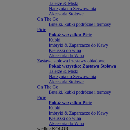
Talerze & Miski
Naczynia do Serwowania
Akcesoria Stołowe
On The Go
Butelki, kubki podróżne i termosy
Picie
Pokaż wszystko: Picie
Kubki
Imbryki & Zaparzacze do Kawy
Kieliszki do wina
Akcesoria do Wina
Zastawa stołowa i zestawy obiadowe
Pokaż wszystko: Zastawa Stołowa
Talerze & Miski
Naczynia do Serwowania
Akcesoria Stołowe
On The Go
Butelki, kubki podróżne i termosy
Picie
Pokaż wszystko: Picie
Kubki
Imbryki & Zaparzacze do Kawy
Kieliszki do wina
Akcesoria do Wina
według KOLOR