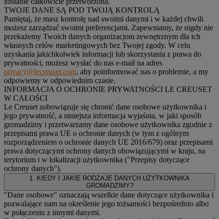
zostanie całkowicie przetworzona.
TWOJE DANE SĄ POD TWOJĄ KONTROLĄ
Pamiętaj, że masz kontrolę nad swoimi danymi i w każdej chwili
możesz zarządzać swoimi preferencjami. Zapewniamy, że nigdy nie
przekażemy Twoich danych organizacjom zewnętrznym dla ich
własnych celów marketingowych bez Twojej zgody. W celu
uzyskania jakichkolwiek informacji lub skorzystania z prawa do
prywatności, możesz wysłać do nas e-mail na adres
privacy@lecreuset.com
, aby poinformować nas o problemie, a my
odpowiemy w odpowiednim czasie.
INFORMACJA O OCHRONIE PRYWATNOŚCI LE CREUSET
W CAŁOŚCI
Le Creuset zobowiązuje się chronić dane osobowe użytkownika i
jego prywatność, a niniejsza informacja wyjaśnia, w jaki sposób
gromadzimy i przetwarzamy dane osobowe użytkownika zgodnie z
przepisami prawa UE o ochronie danych (w tym z ogólnym
rozporządzeniem o ochronie danych UE 2016/679) oraz przepisami
prawa dotyczącymi ochrony danych obowiązującymi w kraju, na
terytorium i w lokalizacji użytkownika ("
Przepisy dotyczące
ochrony danych
").
1. KIEDY I JAKIE RODZAJE DANYCH UŻYTKOWNIKA
GROMADZIMY?
"Dane osobowe" oznaczają wszelkie dane dotyczące użytkownika i
pozwalające nam na określenie jego tożsamości bezpośrednio albo
w połączeniu z innymi danymi.