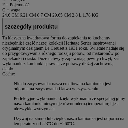
F = Pojemność
G = waga
24.6 CM
6.21 CM
8.7 CM
29.65 CM
2.8 L
1.78 KG
szczegóły produktu
Ta klasyczna kwadratowa forma do zapiekania to kuchenny
niezbędnik i część naszej kolekcji Heritage Series inspirowanej
oryginalnym designem Le Creuset z 1931 roku. Świetnie nadaje się
do przygotowywania różnego rodzaju potraw, od makaronów po
zapiekanki i ciasta. Duże uchwyty zapewniają pewny chwyt, zaś
wykonanie z kamionki sprawia, że potrawy dłużej zachowują
ciepło.
Cechy:
Nie do zarysowania: nasza emaliowana kamionka jest
odporna na zarysowania i łatwa w czyszczeniu.
Perfekcyjne wykonanie: dzięki wykonaniu ze specjalnej gliny
nasza kamionka utrzymuje równomierną temperaturę i jest
niezwykle wytrzymała.
Używaj na zimno lub ciepło: nasza kamionka jest odporna na
temperatury od -23°C do +260°C.