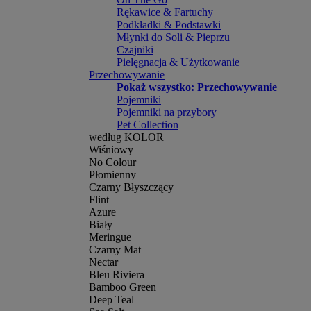
Rękawice & Fartuchy
Podkładki & Podstawki
Młynki do Soli & Pieprzu
Czajniki
Pielęgnacja & Użytkowanie
Przechowywanie
Pokaż wszystko: Przechowywanie
Pojemniki
Pojemniki na przybory
Pet Collection
według KOLOR
Wiśniowy
No Colour
Płomienny
Czarny Błyszczący
Flint
Azure
Biały
Meringue
Czarny Mat
Nectar
Bleu Riviera
Bamboo Green
Deep Teal