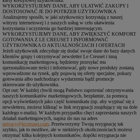
karty kredytowej użytkownika.
WYKORZYSTUJEMY DANE, ABY UŁATWIĆ ZAKUPY I
DOSTOSOWAĆ JE DO POTRZEB UŻYTKOWNIKA
Analizujemy sposób, w jaki użytkownicy korzystają z naszej
witryny internetowej i z naszych usług w celu ułatwienia
korzystania i uczynienia go bardziej interesującym.
WYKORZYSTUJEMY DANE, ABY ZWIĘKSZYĆ KOMFORT
GOTOWANIA Z LE CREUSET I INFORMOWAĆ
UŻYTKOWNIKA O AKTUALNOŚCIACH I OFERTACH
Jeżeli użytkownik zdecyduje się dodać swoje dane do bazy danych
klientów grupy i otrzymywać newsletter Le Creuset i inną
komunikację marketingową, będziemy przesyłać mu
spersonalizowane treści i informować, gdy nowe produkty zostaną
wprowadzone na rynek, gdy pojawią się oferty specjalne, pokazy
gotowania albo nadchodzące wydarzenia bądź promocje
skierowane do użytkownika.
Opt out:
W każdej chwili mogą Państwo zaprzestać otrzymywania
naszych komunikatów marketingowych, bezpłatnie, za pomocą
opcji wyświetlanych jako część komunikatu (np. aby wypisać się z
newslettera, możesz kliknąć w link rezygnacji znajdujący się na dole
każdego e-maila). W każdym przypadku chęci zaprzestania naszych
działań marketingowych, napisz do nas na adres
privacy@lecreuset.com
. Przetworzymy Twoją rezygnację tak
szybko, jak to możliwe, ale w niektórych okolicznościach możesz
otrzymać kilka kolejnych komunikatów, dopóki rezygnacja nie