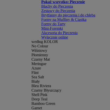
Pokaż wszystko: Pieczenie
Blachy do Pieczenia
Zestawy do Pieczenia
Brytfanny do pieczenia i do chleba
Formy na Muffiny & Ciastka
Formy do Tarty
Mini-Foremki
Akcesoria do Pieczenia
Wyłącznie online
według KOLOR
No Colour
Wiśniowy
Płomienny
Czarny Mat
Meringue
Azure
Flint
Sea Salt
Biały
Bleu Riviera
Czarny Błyszczący
Shell Pink
Deep Teal
Bamboo Green
Garnet