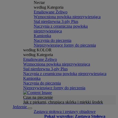
Nectar
według Kategoria
Emaliowane Żeliwo
Wzmocniona powłoka nieprzywierająca
Stal nierdzewna 3-ply Plus
Naczynia z ceramiczną powłoką
nieprzywierająca
Kamionka
Naczynia do pieczenia
Nieprzywierające formy do pieczenia
według KOLOR
według Kategoria
Emaliowane Żeliwo
Wzmocniona powłoka nieprzywierająca
Stal nierdzewna 3-ply Plus
Naczynia z ceramiczną powłoką nieprzywierająca
Kamionka
Naczynia do pieczenia
Nieprzywierające formy do pieczenia
Czas na pieczenie
Jak z piekarni, chrupiąca skórka i miękki środek
Jedzenie
Zastawa stołowa i zestawy obiadowe
Pokaż wszystko: Zastawa Stołowa