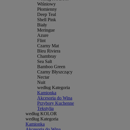
Wiśniowy
Płomienny
Deep Teal
Shell Pink
Biały
Meringue
Azure
Flint
Czarny Mat
Bleu Riviera
Chambray
Sea Salt
Bamboo Green
Czarny Błyszczący
Nectar
Nuit
według Kategoria
Kamionka
Akcesoria do Wina
Przybory Kuchenne
Tekstylia
według KOLOR
według Kategoria
Kamionka
Akcesoria do Wina