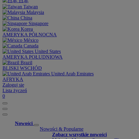
日本
Taiwan
Malaysia
China
Singapore
Korea
AMERYKA PÓŁNOCNA
México
Canada
United States
AMERYKA POŁUDNIOWA
Brazil
BLISKI WSCHÓD
United Arab Emirates
AFRYKA
Zaloguj się
Lista życzeń
0
Nowości
Nowości & Popularne
Zobacz wszystkie nowości