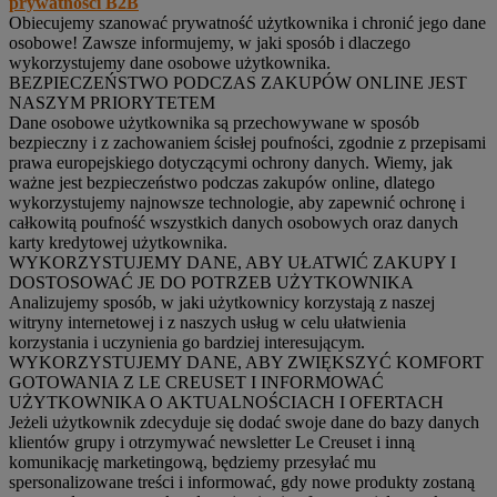
prywatności B2B
Obiecujemy szanować prywatność użytkownika i chronić jego dane
osobowe! Zawsze informujemy, w jaki sposób i dlaczego
wykorzystujemy dane osobowe użytkownika.
BEZPIECZEŃSTWO PODCZAS ZAKUPÓW ONLINE JEST
NASZYM PRIORYTETEM
Dane osobowe użytkownika są przechowywane w sposób
bezpieczny i z zachowaniem ścisłej poufności, zgodnie z przepisami
prawa europejskiego dotyczącymi ochrony danych. Wiemy, jak
ważne jest bezpieczeństwo podczas zakupów online, dlatego
wykorzystujemy najnowsze technologie, aby zapewnić ochronę i
całkowitą poufność wszystkich danych osobowych oraz danych
karty kredytowej użytkownika.
WYKORZYSTUJEMY DANE, ABY UŁATWIĆ ZAKUPY I
DOSTOSOWAĆ JE DO POTRZEB UŻYTKOWNIKA
Analizujemy sposób, w jaki użytkownicy korzystają z naszej
witryny internetowej i z naszych usług w celu ułatwienia
korzystania i uczynienia go bardziej interesującym.
WYKORZYSTUJEMY DANE, ABY ZWIĘKSZYĆ KOMFORT
GOTOWANIA Z LE CREUSET I INFORMOWAĆ
UŻYTKOWNIKA O AKTUALNOŚCIACH I OFERTACH
Jeżeli użytkownik zdecyduje się dodać swoje dane do bazy danych
klientów grupy i otrzymywać newsletter Le Creuset i inną
komunikację marketingową, będziemy przesyłać mu
spersonalizowane treści i informować, gdy nowe produkty zostaną