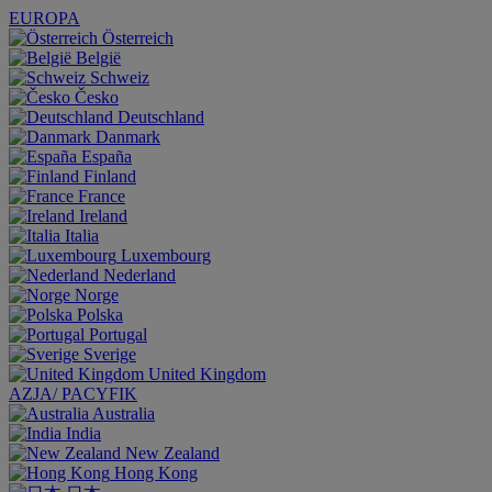
EUROPA
Österreich
België
Schweiz
Česko
Deutschland
Danmark
España
Finland
France
Ireland
Italia
Luxembourg
Nederland
Norge
Polska
Portugal
Sverige
United Kingdom
AZJA/ PACYFIK
Australia
India
New Zealand
Hong Kong