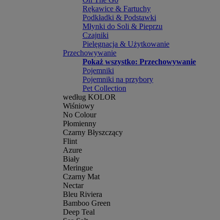
Rękawice & Fartuchy
Podkładki & Podstawki
Młynki do Soli & Pieprzu
Czajniki
Pielęgnacja & Użytkowanie
Przechowywanie
Pokaż wszystko: Przechowywanie
Pojemniki
Pojemniki na przybory
Pet Collection
według KOLOR
Wiśniowy
No Colour
Płomienny
Czarny Błyszczący
Flint
Azure
Biały
Meringue
Czarny Mat
Nectar
Bleu Riviera
Bamboo Green
Deep Teal