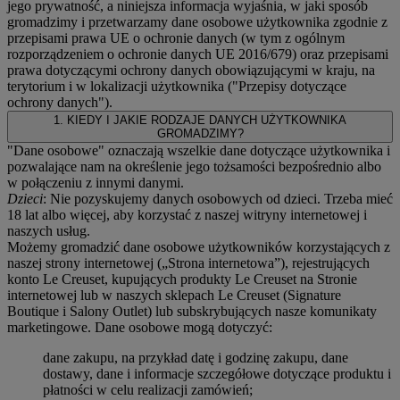
jego prywatność, a niniejsza informacja wyjaśnia, w jaki sposób
gromadzimy i przetwarzamy dane osobowe użytkownika zgodnie z
przepisami prawa UE o ochronie danych (w tym z ogólnym
rozporządzeniem o ochronie danych UE 2016/679) oraz przepisami
prawa dotyczącymi ochrony danych obowiązującymi w kraju, na
terytorium i w lokalizacji użytkownika ("
Przepisy dotyczące
ochrony danych
").
1. KIEDY I JAKIE RODZAJE DANYCH UŻYTKOWNIKA
GROMADZIMY?
"Dane osobowe" oznaczają wszelkie dane dotyczące użytkownika i
pozwalające nam na określenie jego tożsamości bezpośrednio albo
w połączeniu z innymi danymi.
Dzieci
: Nie pozyskujemy danych osobowych od dzieci. Trzeba mieć
18 lat albo więcej, aby korzystać z naszej witryny internetowej i
naszych usług.
Możemy gromadzić dane osobowe użytkowników korzystających z
naszej strony internetowej („Strona internetowa”), rejestrujących
konto Le Creuset, kupujących produkty Le Creuset na Stronie
internetowej lub w naszych sklepach Le Creuset (Signature
Boutique i Salony Outlet) lub subskrybujących nasze komunikaty
marketingowe. Dane osobowe mogą dotyczyć:
dane zakupu, na przykład datę i godzinę zakupu, dane
dostawy, dane i informacje szczegółowe dotyczące produktu i
płatności w celu realizacji zamówień;