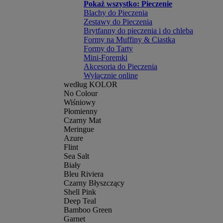
Pokaż wszystko: Pieczenie
Blachy do Pieczenia
Zestawy do Pieczenia
Brytfanny do pieczenia i do chleba
Formy na Muffiny & Ciastka
Formy do Tarty
Mini-Foremki
Akcesoria do Pieczenia
Wyłącznie online
według KOLOR
No Colour
Wiśniowy
Płomienny
Czarny Mat
Meringue
Azure
Flint
Sea Salt
Biały
Bleu Riviera
Czarny Błyszczący
Shell Pink
Deep Teal
Bamboo Green
Garnet