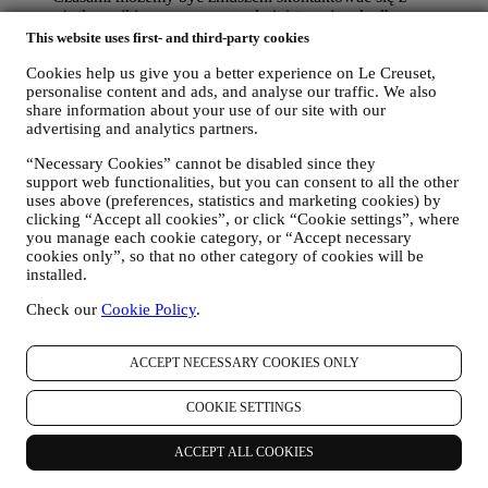
użytkownikiem z przyczyn administracyjnych albo
operacyjnych. Na przykład, aby wysłać użytkownikowi
This website uses first- and third-party cookies
potwierdzenie zakupu. Będziemy również wykorzystywać
Cookies help us give you a better experience on Le Creuset,
dane użytkownika w celu udzielenia odpowiedzi na zapytania
personalise content and ads, and analyse our traffic. We also
wysłane za pośrednictwem formularzy zamieszczonych w
share information about your use of our site with our
naszej Witrynie internetowej albo dostarczone innymi
advertising and analytics partners.
kanałami. Tego rodzaju przetwarzanie jest oparte na
świadczeniu usługi e-commerce na podstawie umowy.
“Necessary Cookies” cannot be disabled since they
Możemy przetwarzać Twoje dane (zgodnie z Twoimi
support web functionalities, but you can consent to all the other
prawami), aby wysyłać Ci kolejne wiadomości e-mail w
uses above (preferences, statistics and marketing cookies) by
przypadku, gdy dodałeś elementy do naszego koszyka online
clicking “Accept all cookies”, or click “Cookie settings”, where
bez sfinalizowania zakupu. Jeśli nie sfinalizujesz zakupu w
you manage each cookie category, or “Accept necessary
określonym czasie, żadne dalsze wiadomości nie zostaną
cookies only”, so that no other category of cookies will be
wysłane.
installed.
W CELU INFORMOWANIA UŻYTKOWNIKA O
AKTUALNOŚCIACH ALBO OFERTACH
Check our
Cookie Policy
.
DOTYCZĄCYCH PRODUKTÓW LE CREUSET
Jeżeli użytkownik wyraził na to zgodę (na przykład poprzez
ACCEPT NECESSARY COOKIES ONLY
zapisanie się do naszego newslettera przy tworzeniu konta w
naszej Witrynie internetowej będziemy przesyłać
użytkownikowi spersonalizowane wiadomości marketingowe
COOKIE SETTINGS
oraz aktualności dotyczące inicjatyw Le Creuset w lokalnych
oddziałach, lokalnych jednostek stowarzyszonych oraz
ACCEPT ALL COOKIES
partnerów. Będziemy kontaktować się z użytkownikiem
głównie pocztą elektroniczną albo za pośrednictwem mediów