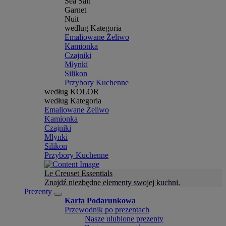
Sea Salt
Garnet
Nuit
według Kategoria
Emaliowane Żeliwo
Kamionka
Czajniki
Młynki
Silikon
Przybory Kuchenne
według KOLOR
według Kategoria
Emaliowane Żeliwo
Kamionka
Czajniki
Młynki
Silikon
Przybory Kuchenne
Le Creuset Essentials
Znajdź niezbędne elementy swojej kuchni.
Prezenty
Karta Podarunkowa
Przewodnik po prezentach
Nasze ulubione prezenty