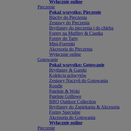
Wyłącznie online
Pieczenie
Pokaż wszystko: Pieczenie
Blachy do Pieczenia
Zestawy do Pieczenia
Brytfanny do pieczenia i do chleba
Formy na Muffiny & Ciastka
Formy do Tarty
Mini-Foremki
Akcesoria do Pieczenia
Wyłącznie online
Gotowanie
Pokaż wszystko: Gotowanie
Brytfanny & Garnki
Kolekcja uchwytów
Zestawy Naczyń do Gotowania
Rondle
Patelnie & Woki
Patelnie Grillowe
BBQ Outdoor Collection
Brytfanny do Zapiekania & Akcesoria
Formy Specjalne
Akcesoria do Gotowania
Wyłącznie online
Pieczenie