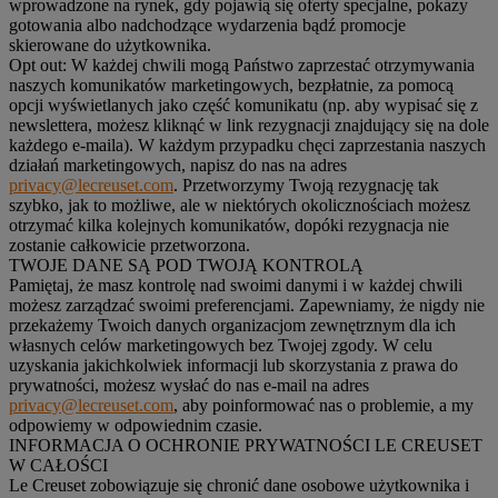
wprowadzone na rynek, gdy pojawią się oferty specjalne, pokazy
gotowania albo nadchodzące wydarzenia bądź promocje
skierowane do użytkownika.
Opt out:
W każdej chwili mogą Państwo zaprzestać otrzymywania
naszych komunikatów marketingowych, bezpłatnie, za pomocą
opcji wyświetlanych jako część komunikatu (np. aby wypisać się z
newslettera, możesz kliknąć w link rezygnacji znajdujący się na dole
każdego e-maila). W każdym przypadku chęci zaprzestania naszych
działań marketingowych, napisz do nas na adres
privacy@lecreuset.com
. Przetworzymy Twoją rezygnację tak
szybko, jak to możliwe, ale w niektórych okolicznościach możesz
otrzymać kilka kolejnych komunikatów, dopóki rezygnacja nie
zostanie całkowicie przetworzona.
TWOJE DANE SĄ POD TWOJĄ KONTROLĄ
Pamiętaj, że masz kontrolę nad swoimi danymi i w każdej chwili
możesz zarządzać swoimi preferencjami. Zapewniamy, że nigdy nie
przekażemy Twoich danych organizacjom zewnętrznym dla ich
własnych celów marketingowych bez Twojej zgody. W celu
uzyskania jakichkolwiek informacji lub skorzystania z prawa do
prywatności, możesz wysłać do nas e-mail na adres
privacy@lecreuset.com
, aby poinformować nas o problemie, a my
odpowiemy w odpowiednim czasie.
INFORMACJA O OCHRONIE PRYWATNOŚCI LE CREUSET
W CAŁOŚCI
Le Creuset zobowiązuje się chronić dane osobowe użytkownika i