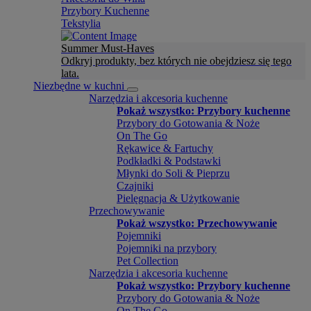
Przybory Kuchenne
Tekstylia
Summer Must-Haves
Odkryj produkty, bez których nie obejdziesz się tego
lata.
Niezbędne w kuchni
Narzędzia i akcesoria kuchenne
Pokaż wszystko: Przybory kuchenne
Przybory do Gotowania & Noże
On The Go
Rękawice & Fartuchy
Podkładki & Podstawki
Młynki do Soli & Pieprzu
Czajniki
Pielęgnacja & Użytkowanie
Przechowywanie
Pokaż wszystko: Przechowywanie
Pojemniki
Pojemniki na przybory
Pet Collection
Narzędzia i akcesoria kuchenne
Pokaż wszystko: Przybory kuchenne
Przybory do Gotowania & Noże
On The Go