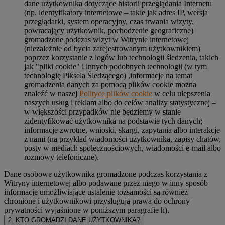
dane użytkownika dotyczące historii przeglądania Internetu
(np. identyfikatory internetowe – takie jak adres IP, wersja
przeglądarki, system operacyjny, czas trwania wizyty,
powracający użytkownik, pochodzenie geograficzne)
gromadzone podczas wizyt w Witrynie internetowej
(niezależnie od bycia zarejestrowanym użytkownikiem)
poprzez korzystanie z logów lub technologii śledzenia, takich
jak "pliki cookie" i innych podobnych technologii (w tym
technologię Piksela Śledzącego) ,informacje na temat
gromadzenia danych za pomocą plików cookie można
znaleźć w naszej
Polityce plików cookie
w celu ulepszenia
naszych usług i reklam albo do celów analizy statystycznej –
w większości przypadków nie będziemy w stanie
zidentyfikować użytkownika na podstawie tych danych;
informacje zwrotne, wnioski, skargi, zapytania albo interakcje
z nami (na przykład wiadomości użytkownika, zapisy chatów,
posty w mediach społecznościowych, wiadomości e-mail albo
rozmowy telefoniczne).
Dane osobowe użytkownika gromadzone podczas korzystania z
Witryny internetowej albo podawane przez niego w inny sposób
informacje umożliwiające ustalenie tożsamości są również
chronione i użytkownikowi przysługują prawa do ochrony
prywatności wyjaśnione w poniższym paragrafie h).
2. KTO GROMADZI DANE UŻYTKOWNIKA?