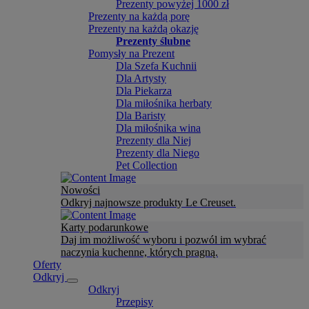
Prezenty powyżej 1000 zł
Prezenty na każdą porę
Prezenty na każdą okazję
Prezenty ślubne
Pomysły na Prezent
Dla Szefa Kuchnii
Dla Artysty
Dla Piekarza
Dla miłośnika herbaty
Dla Baristy
Dla miłośnika wina
Prezenty dla Niej
Prezenty dla Niego
Pet Collection
Nowości
Odkryj najnowsze produkty Le Creuset.
Karty podarunkowe
Daj im możliwość wyboru i pozwól im wybrać
naczynia kuchenne, których pragną.
Oferty
Odkryj
Odkryj
Przepisy