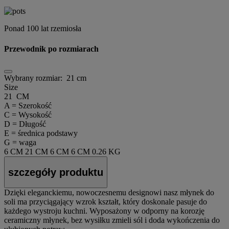
Ponad 100 lat rzemiosła
Przewodnik po rozmiarach
Wybrany rozmiar:
21 cm
Size
21 CM
A = Szerokość
C = Wysokość
D = Długość
E = średnica podstawy
G = waga
6 CM
21 CM
6 CM
6 CM
0.26 KG
szczegóły produktu
Dzięki eleganckiemu, nowoczesnemu designowi nasz młynek do
soli ma przyciągający wzrok kształt, który doskonale pasuje do
każdego wystroju kuchni. Wyposażony w odporny na korozję
ceramiczny młynek, bez wysiłku zmieli sól i doda wykończenia do