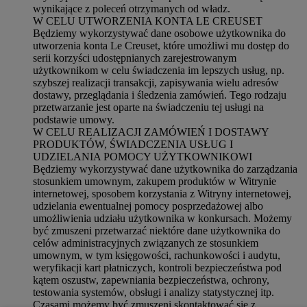
wynikające z poleceń otrzymanych od władz.
W CELU UTWORZENIA KONTA LE CREUSET
Będziemy wykorzystywać dane osobowe użytkownika do
utworzenia konta Le Creuset, które umożliwi mu dostęp do
serii korzyści udostępnianych zarejestrowanym
użytkownikom w celu świadczenia im lepszych usług, np.
szybszej realizacji transakcji, zapisywania wielu adresów
dostawy, przeglądania i śledzenia zamówień. Tego rodzaju
przetwarzanie jest oparte na świadczeniu tej usługi na
podstawie umowy.
W CELU REALIZACJI ZAMÓWIEŃ I DOSTAWY
PRODUKTÓW, ŚWIADCZENIA USŁUG I
UDZIELANIA POMOCY UŻYTKOWNIKOWI
Będziemy wykorzystywać dane użytkownika do zarządzania
stosunkiem umownym, zakupem produktów w Witrynie
internetowej, sposobem korzystania z Witryny internetowej,
udzielania ewentualnej pomocy posprzedażowej albo
umożliwienia udziału użytkownika w konkursach. Możemy
być zmuszeni przetwarzać niektóre dane użytkownika do
celów administracyjnych związanych ze stosunkiem
umownym, w tym księgowości, rachunkowości i audytu,
weryfikacji kart płatniczych, kontroli bezpieczeństwa pod
kątem oszustw, zapewniania bezpieczeństwa, ochrony,
testowania systemów, obsługi i analizy statystycznej itp.
Czasami możemy być zmuszeni skontaktować się z