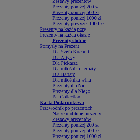
Zestawy prezentów
Prezenty poniżej 200 zł
Prezenty poniżej 500 zł
Prezenty poniżej 1000 zł
Prezenty powyżej 1000 zł
Prezenty na każdą porę
Prezenty na każdą okazję
Prezenty ślubne
Pomysły na Prezent
Dla Szefa Kuchnii
Dla Artysty
Dla Piekarza
Dla miłośnika herbaty
Dla Baristy
Dla miłośnika wina
Prezenty dla Niej
Prezenty dla Niego
Pet Collection
Karta Podarunkowa
Przewodnik po prezentach
Nasze ulubione prezenty
Zestawy prezentów
Prezenty poniżej 200 zł
Prezenty poniżej 500 zł
Prezenty poniżej 1000 zł