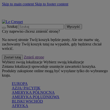
Skip to main content
Skip to footer content
Summer must-haves
Kup Teraz
Bezpłatna dostawa naczyń
Dostawa w ciągu 2-3 dni roboczych
Szukaj
Wyczyść
Czy napewno chcesz zmienić stronę?
Na nowej stronie Twój koszyk będzie pusty. Ale nie martw się,
zachowamy Twój koszyk tutaj na wypadek, gdy będziesz chciał
wrócić.
Zmień stronę
Zostań tutaj
Wybierz swoją lokalizacje
Wybierz swoją lokalizacje
Zmiana lokalizacji spowoduje usunięcie zawartości koszyka.
Produkty zakupione online mogą być wysyłane tylko do wybranego
kraju.
EUROPA
AZJA/ PACYFIK
AMERYKA PÓŁNOCNA
AMERYKA POŁUDNIOWA
BLISKI WSCHÓD
AFRYKA