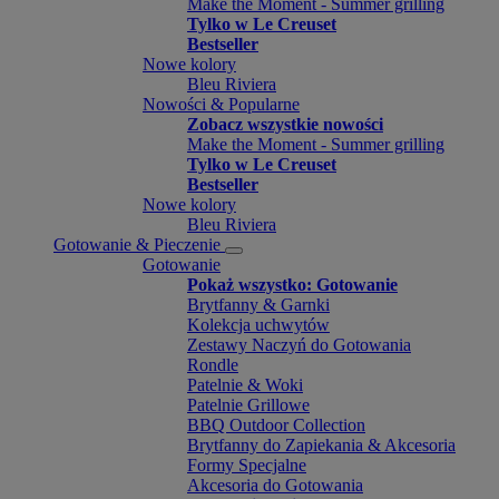
Make the Moment - Summer grilling
Tylko w Le Creuset
Bestseller
Nowe kolory
Bleu Riviera
Nowości & Popularne
Zobacz wszystkie nowości
Make the Moment - Summer grilling
Tylko w Le Creuset
Bestseller
Nowe kolory
Bleu Riviera
Gotowanie & Pieczenie
Gotowanie
Pokaż wszystko: Gotowanie
Brytfanny & Garnki
Kolekcja uchwytów
Zestawy Naczyń do Gotowania
Rondle
Patelnie & Woki
Patelnie Grillowe
BBQ Outdoor Collection
Brytfanny do Zapiekania & Akcesoria
Formy Specjalne
Akcesoria do Gotowania