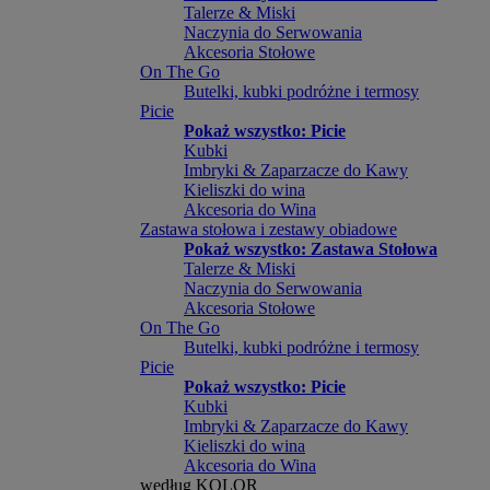
Talerze & Miski
Naczynia do Serwowania
Akcesoria Stołowe
On The Go
Butelki, kubki podróżne i termosy
Picie
Pokaż wszystko: Picie
Kubki
Imbryki & Zaparzacze do Kawy
Kieliszki do wina
Akcesoria do Wina
Zastawa stołowa i zestawy obiadowe
Pokaż wszystko: Zastawa Stołowa
Talerze & Miski
Naczynia do Serwowania
Akcesoria Stołowe
On The Go
Butelki, kubki podróżne i termosy
Picie
Pokaż wszystko: Picie
Kubki
Imbryki & Zaparzacze do Kawy
Kieliszki do wina
Akcesoria do Wina
według KOLOR