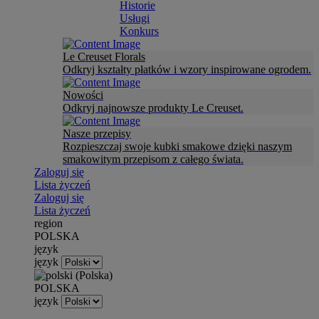
Historie
Usługi
Konkurs
Le Creuset Florals
Odkryj kształty płatków i wzory inspirowane ogrodem.
Nowości
Odkryj najnowsze produkty Le Creuset.
Nasze przepisy
Rozpieszczaj swoje kubki smakowe dzięki naszym
smakowitym przepisom z całego świata.
Zaloguj się
Lista życzeń
Zaloguj się
Lista życzeń
region
POLSKA
język
język
POLSKA
język