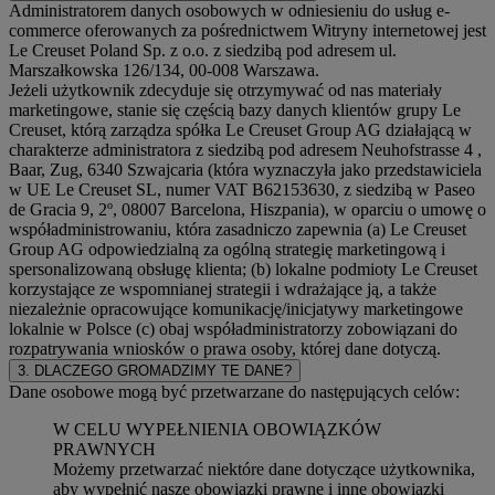
Administratorem danych osobowych w odniesieniu do usług e-
commerce oferowanych za pośrednictwem Witryny internetowej jest
Le Creuset Poland Sp. z o.o. z siedzibą pod adresem ul.
Marszałkowska 126/134, 00-008 Warszawa.
Jeżeli użytkownik zdecyduje się otrzymywać od nas materiały
marketingowe, stanie się częścią bazy danych klientów grupy Le
Creuset, którą zarządza spółka Le Creuset Group AG działającą w
charakterze administratora z siedzibą pod adresem Neuhofstrasse 4 ,
Baar, Zug, 6340 Szwajcaria (która wyznaczyła jako przedstawiciela
w UE Le Creuset SL, numer VAT B62153630, z siedzibą w Paseo
de Gracia 9, 2º, 08007 Barcelona, Hiszpania), w oparciu o umowę o
współadministrowaniu, która zasadniczo zapewnia (a) Le Creuset
Group AG odpowiedzialną za ogólną strategię marketingową i
spersonalizowaną obsługę klienta; (b) lokalne podmioty Le Creuset
korzystające ze wspomnianej strategii i wdrażające ją, a także
niezależnie opracowujące komunikację/inicjatywy marketingowe
lokalnie w Polsce (c) obaj współadministratorzy zobowiązani do
rozpatrywania wniosków o prawa osoby, której dane dotyczą.
3. DLACZEGO GROMADZIMY TE DANE?
Dane osobowe mogą być przetwarzane do następujących celów:
W CELU WYPEŁNIENIA OBOWIĄZKÓW
PRAWNYCH
Możemy przetwarzać niektóre dane dotyczące użytkownika,
aby wypełnić nasze obowiązki prawne i inne obowiązki