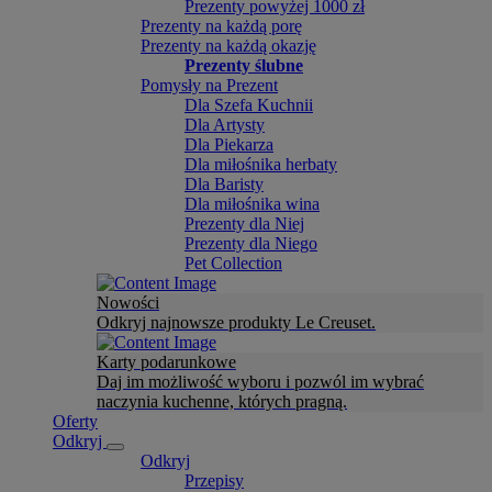
Prezenty powyżej 1000 zł
Prezenty na każdą porę
Prezenty na każdą okazję
Prezenty ślubne
Pomysły na Prezent
Dla Szefa Kuchnii
Dla Artysty
Dla Piekarza
Dla miłośnika herbaty
Dla Baristy
Dla miłośnika wina
Prezenty dla Niej
Prezenty dla Niego
Pet Collection
Nowości
Odkryj najnowsze produkty Le Creuset.
Karty podarunkowe
Daj im możliwość wyboru i pozwól im wybrać
naczynia kuchenne, których pragną.
Oferty
Odkryj
Odkryj
Przepisy