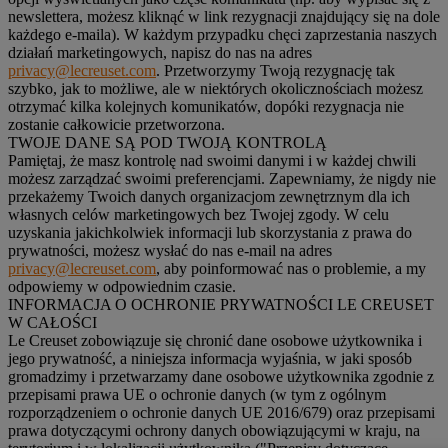
newslettera, możesz kliknąć w link rezygnacji znajdujący się na dole
każdego e-maila). W każdym przypadku chęci zaprzestania naszych
działań marketingowych, napisz do nas na adres
privacy@lecreuset.com
. Przetworzymy Twoją rezygnację tak
szybko, jak to możliwe, ale w niektórych okolicznościach możesz
otrzymać kilka kolejnych komunikatów, dopóki rezygnacja nie
zostanie całkowicie przetworzona.
TWOJE DANE SĄ POD TWOJĄ KONTROLĄ
Pamiętaj, że masz kontrolę nad swoimi danymi i w każdej chwili
możesz zarządzać swoimi preferencjami. Zapewniamy, że nigdy nie
przekażemy Twoich danych organizacjom zewnętrznym dla ich
własnych celów marketingowych bez Twojej zgody. W celu
uzyskania jakichkolwiek informacji lub skorzystania z prawa do
prywatności, możesz wysłać do nas e-mail na adres
privacy@lecreuset.com
, aby poinformować nas o problemie, a my
odpowiemy w odpowiednim czasie.
INFORMACJA O OCHRONIE PRYWATNOŚCI LE CREUSET
W CAŁOŚCI
Le Creuset zobowiązuje się chronić dane osobowe użytkownika i
jego prywatność, a niniejsza informacja wyjaśnia, w jaki sposób
gromadzimy i przetwarzamy dane osobowe użytkownika zgodnie z
przepisami prawa UE o ochronie danych (w tym z ogólnym
rozporządzeniem o ochronie danych UE 2016/679) oraz przepisami
prawa dotyczącymi ochrony danych obowiązującymi w kraju, na