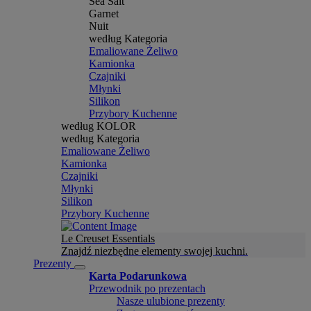
Sea Salt
Garnet
Nuit
według Kategoria
Emaliowane Żeliwo
Kamionka
Czajniki
Młynki
Silikon
Przybory Kuchenne
według KOLOR
według Kategoria
Emaliowane Żeliwo
Kamionka
Czajniki
Młynki
Silikon
Przybory Kuchenne
Le Creuset Essentials
Znajdź niezbędne elementy swojej kuchni.
Prezenty
Karta Podarunkowa
Przewodnik po prezentach
Nasze ulubione prezenty