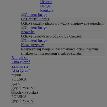
Historie
Usługi
Konkurs
Le Creuset Florals
Odkryj kształty płatków i wzory inspirowane ogrodem.
Nowości
Odkryj najnowsze produkty Le Creuset.
Nasze przepisy
Rozpieszczaj swoje kubki smakowe dzięki naszym
smakowitym przepisom z całego świata.
Zaloguj się
Lista życzeń
Zaloguj się
Lista życzeń
region
POLSKA
język
język
POLSKA
język