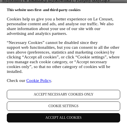
terytorium i w lokalizacji użytkownika ("
Przepisy dotyczące
ochrony danych
").
This website uses first- and third-party cookies
1. KIEDY I JAKIE RODZAJE DANYCH UŻYTKOWNIKA
GROMADZIMY?
Cookies help us give you a better experience on Le Creuset,
"Dane osobowe" oznaczają wszelkie dane dotyczące użytkownika i
personalise content and ads, and analyse our traffic. We also
pozwalające nam na określenie jego tożsamości bezpośrednio albo
share information about your use of our site with our
w połączeniu z innymi danymi.
advertising and analytics partners.
Dzieci
: Nie pozyskujemy danych osobowych od dzieci. Trzeba mieć
18 lat albo więcej, aby korzystać z naszej witryny internetowej i
“Necessary Cookies” cannot be disabled since they
naszych usług.
support web functionalities, but you can consent to all the other
Możemy gromadzić dane osobowe użytkowników korzystających z
uses above (preferences, statistics and marketing cookies) by
naszej strony internetowej („Strona internetowa”), rejestrujących
clicking “Accept all cookies”, or click “Cookie settings”, where
konto Le Creuset, kupujących produkty Le Creuset na Stronie
you manage each cookie category, or “Accept necessary
internetowej lub w naszych sklepach Le Creuset (Signature
cookies only”, so that no other category of cookies will be
Boutique i Salony Outlet) lub subskrybujących nasze komunikaty
installed.
marketingowe. Dane osobowe mogą dotyczyć:
Check our
Cookie Policy
.
dane zakupu, na przykład datę i godzinę zakupu, dane
dostawy, dane i informacje szczegółowe dotyczące produktu i
ACCEPT NECESSARY COOKIES ONLY
płatności w celu realizacji zamówień;
dane użytkownika dotyczące historii przeglądania Internetu
COOKIE SETTINGS
(np. identyfikatory internetowe – takie jak adres IP, wersja
przeglądarki, system operacyjny, czas trwania wizyty,
powracający użytkownik, pochodzenie geograficzne)
ACCEPT ALL COOKIES
gromadzone podczas wizyt w Witrynie internetowej