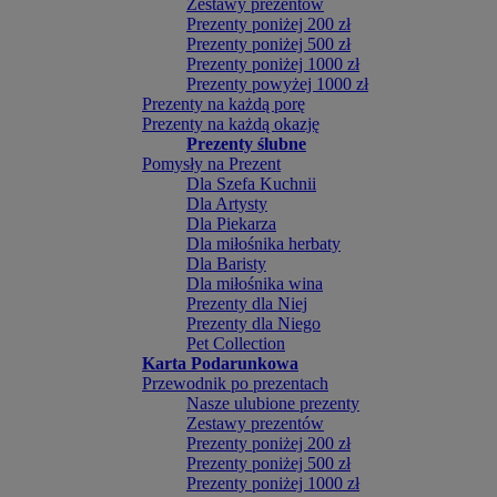
Zestawy prezentów
Prezenty poniżej 200 zł
Prezenty poniżej 500 zł
Prezenty poniżej 1000 zł
Prezenty powyżej 1000 zł
Prezenty na każdą porę
Prezenty na każdą okazję
Prezenty ślubne
Pomysły na Prezent
Dla Szefa Kuchnii
Dla Artysty
Dla Piekarza
Dla miłośnika herbaty
Dla Baristy
Dla miłośnika wina
Prezenty dla Niej
Prezenty dla Niego
Pet Collection
Karta Podarunkowa
Przewodnik po prezentach
Nasze ulubione prezenty
Zestawy prezentów
Prezenty poniżej 200 zł
Prezenty poniżej 500 zł
Prezenty poniżej 1000 zł