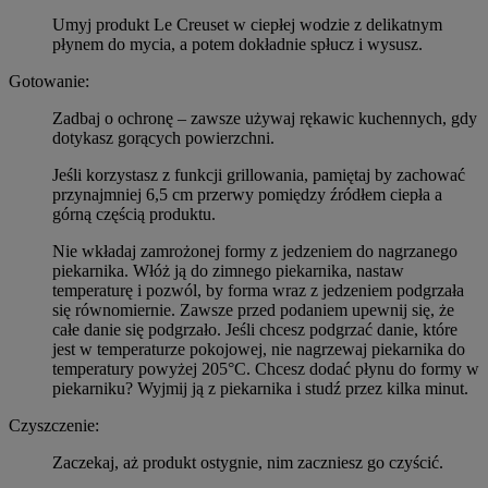
Umyj produkt Le Creuset w ciepłej wodzie z delikatnym
płynem do mycia, a potem dokładnie spłucz i wysusz.
Gotowanie:
Zadbaj o ochronę – zawsze używaj rękawic kuchennych, gdy
dotykasz gorących powierzchni.
Jeśli korzystasz z funkcji grillowania, pamiętaj by zachować
przynajmniej 6,5 cm przerwy pomiędzy źródłem ciepła a
górną częścią produktu.
Nie wkładaj zamrożonej formy z jedzeniem do nagrzanego
piekarnika. Włóż ją do zimnego piekarnika, nastaw
temperaturę i pozwól, by forma wraz z jedzeniem podgrzała
się równomiernie. Zawsze przed podaniem upewnij się, że
całe danie się podgrzało. Jeśli chcesz podgrzać danie, które
jest w temperaturze pokojowej, nie nagrzewaj piekarnika do
temperatury powyżej 205°C. Chcesz dodać płynu do formy w
piekarniku? Wyjmij ją z piekarnika i studź przez kilka minut.
Czyszczenie:
Zaczekaj, aż produkt ostygnie, nim zaczniesz go czyścić.