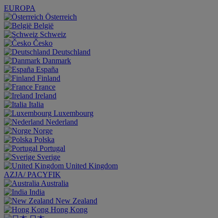
EUROPA
Österreich
België
Schweiz
Česko
Deutschland
Danmark
España
Finland
France
Ireland
Italia
Luxembourg
Nederland
Norge
Polska
Portugal
Sverige
United Kingdom
AZJA/ PACYFIK
Australia
India
New Zealand
Hong Kong