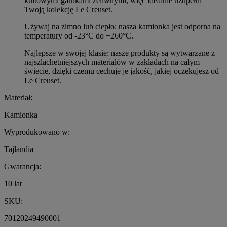
kultowymi garnkami żeliwnymi, więc idealnie uzupełni
Twoją kolekcję Le Creuset.
Używaj na zimno lub ciepło: nasza kamionka jest odporna na
temperatury od -23°C do +260°C.
Najlepsze w swojej klasie: nasze produkty są wytwarzane z
najszlachetniejszych materiałów w zakładach na całym
świecie, dzięki czemu cechuje je jakość, jakiej oczekujesz od
Le Creuset.
Materiał:
Kamionka
Wyprodukowano w:
Tajlandia
Gwarancja:
10 lat
SKU:
70120249490001