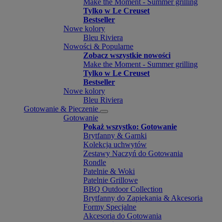
Make the Moment - Summer grilling
Tylko w Le Creuset
Bestseller
Nowe kolory
Bleu Riviera
Nowości & Popularne
Zobacz wszystkie nowości
Make the Moment - Summer grilling
Tylko w Le Creuset
Bestseller
Nowe kolory
Bleu Riviera
Gotowanie & Pieczenie
Gotowanie
Pokaż wszystko: Gotowanie
Brytfanny & Garnki
Kolekcja uchwytów
Zestawy Naczyń do Gotowania
Rondle
Patelnie & Woki
Patelnie Grillowe
BBQ Outdoor Collection
Brytfanny do Zapiekania & Akcesoria
Formy Specjalne
Akcesoria do Gotowania