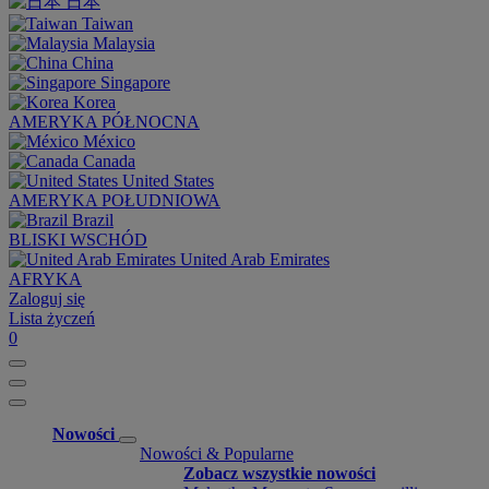
日本
Taiwan
Malaysia
China
Singapore
Korea
AMERYKA PÓŁNOCNA
México
Canada
United States
AMERYKA POŁUDNIOWA
Brazil
BLISKI WSCHÓD
United Arab Emirates
AFRYKA
Zaloguj się
Lista życzeń
0
Nowości
Nowości & Popularne
Zobacz wszystkie nowości