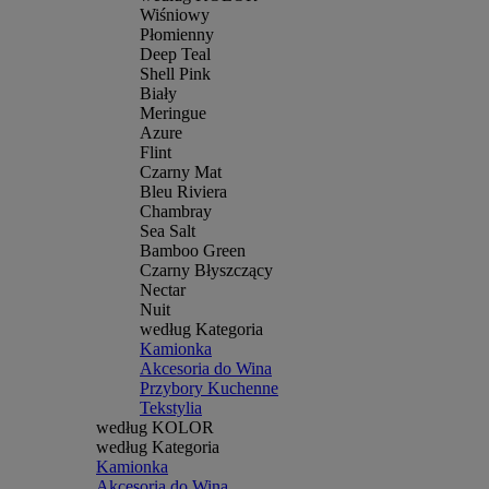
Wiśniowy
Płomienny
Deep Teal
Shell Pink
Biały
Meringue
Azure
Flint
Czarny Mat
Bleu Riviera
Chambray
Sea Salt
Bamboo Green
Czarny Błyszczący
Nectar
Nuit
według Kategoria
Kamionka
Akcesoria do Wina
Przybory Kuchenne
Tekstylia
według KOLOR
według Kategoria
Kamionka
Akcesoria do Wina