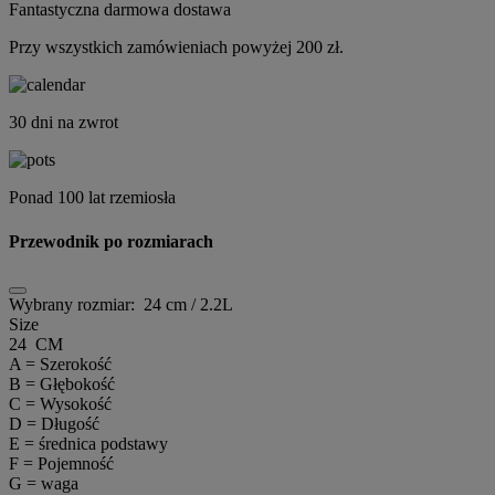
Fantastyczna darmowa dostawa
Przy wszystkich zamówieniach powyżej 200 zł.
30 dni na zwrot
Ponad 100 lat rzemiosła
Przewodnik po rozmiarach
Wybrany rozmiar:
24 cm / 2.2L
Size
24 CM
A = Szerokość
B = Głębokość
C = Wysokość
D = Długość
E = średnica podstawy
F = Pojemność
G = waga