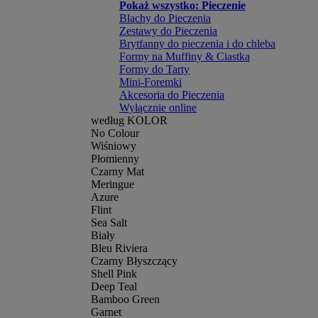
Pokaż wszystko: Pieczenie
Blachy do Pieczenia
Zestawy do Pieczenia
Brytfanny do pieczenia i do chleba
Formy na Muffiny & Ciastka
Formy do Tarty
Mini-Foremki
Akcesoria do Pieczenia
Wyłącznie online
według KOLOR
No Colour
Wiśniowy
Płomienny
Czarny Mat
Meringue
Azure
Flint
Sea Salt
Biały
Bleu Riviera
Czarny Błyszczący
Shell Pink
Deep Teal
Bamboo Green
Garnet