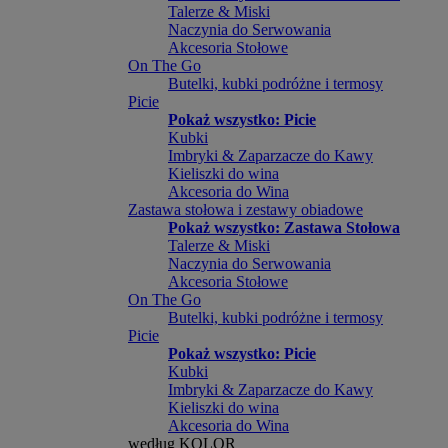
Talerze & Miski
Naczynia do Serwowania
Akcesoria Stołowe
On The Go
Butelki, kubki podróżne i termosy
Picie
Pokaż wszystko: Picie
Kubki
Imbryki & Zaparzacze do Kawy
Kieliszki do wina
Akcesoria do Wina
Zastawa stołowa i zestawy obiadowe
Pokaż wszystko: Zastawa Stołowa
Talerze & Miski
Naczynia do Serwowania
Akcesoria Stołowe
On The Go
Butelki, kubki podróżne i termosy
Picie
Pokaż wszystko: Picie
Kubki
Imbryki & Zaparzacze do Kawy
Kieliszki do wina
Akcesoria do Wina
według KOLOR