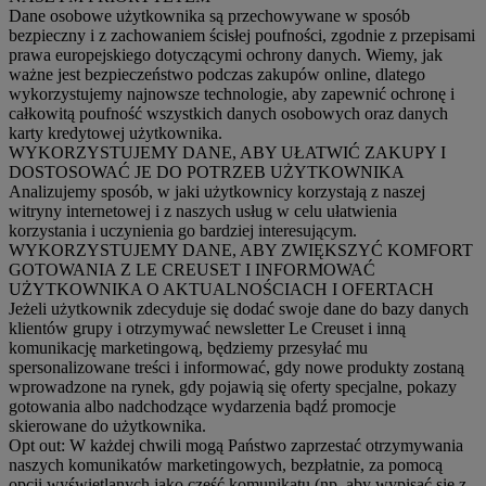
Dane osobowe użytkownika są przechowywane w sposób
bezpieczny i z zachowaniem ścisłej poufności, zgodnie z przepisami
prawa europejskiego dotyczącymi ochrony danych. Wiemy, jak
ważne jest bezpieczeństwo podczas zakupów online, dlatego
wykorzystujemy najnowsze technologie, aby zapewnić ochronę i
całkowitą poufność wszystkich danych osobowych oraz danych
karty kredytowej użytkownika.
WYKORZYSTUJEMY DANE, ABY UŁATWIĆ ZAKUPY I
DOSTOSOWAĆ JE DO POTRZEB UŻYTKOWNIKA
Analizujemy sposób, w jaki użytkownicy korzystają z naszej
witryny internetowej i z naszych usług w celu ułatwienia
korzystania i uczynienia go bardziej interesującym.
WYKORZYSTUJEMY DANE, ABY ZWIĘKSZYĆ KOMFORT
GOTOWANIA Z LE CREUSET I INFORMOWAĆ
UŻYTKOWNIKA O AKTUALNOŚCIACH I OFERTACH
Jeżeli użytkownik zdecyduje się dodać swoje dane do bazy danych
klientów grupy i otrzymywać newsletter Le Creuset i inną
komunikację marketingową, będziemy przesyłać mu
spersonalizowane treści i informować, gdy nowe produkty zostaną
wprowadzone na rynek, gdy pojawią się oferty specjalne, pokazy
gotowania albo nadchodzące wydarzenia bądź promocje
skierowane do użytkownika.
Opt out:
W każdej chwili mogą Państwo zaprzestać otrzymywania
naszych komunikatów marketingowych, bezpłatnie, za pomocą
opcji wyświetlanych jako część komunikatu (np. aby wypisać się z