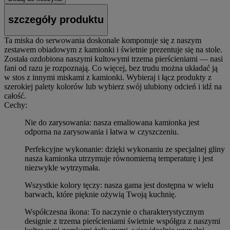
szczegóły produktu
Ta miska do serwowania doskonale komponuje się z naszym
zestawem obiadowym z kamionki i świetnie prezentuje się na stole.
Została ozdobiona naszymi kultowymi trzema pierścieniami — nasi
fani od razu je rozpoznają. Co więcej, bez trudu można układać ją
w stos z innymi miskami z kamionki. Wybieraj i łącz produkty z
szerokiej palety kolorów lub wybierz swój ulubiony odcień i idź na
całość.
Cechy:
Nie do zarysowania: nasza emaliowana kamionka jest
odporna na zarysowania i łatwa w czyszczeniu.
Perfekcyjne wykonanie: dzięki wykonaniu ze specjalnej gliny
nasza kamionka utrzymuje równomierną temperaturę i jest
niezwykle wytrzymała.
Wszystkie kolory tęczy: nasza gama jest dostępna w wielu
barwach, które pięknie ożywią Twoją kuchnię.
Współczesna ikona: To naczynie o charakterystycznym
designie z trzema pierścieniami świetnie współgra z naszymi