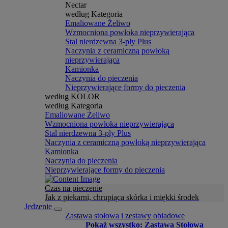
Nectar
według Kategoria
Emaliowane Żeliwo
Wzmocniona powłoka nieprzywierająca
Stal nierdzewna 3-ply Plus
Naczynia z ceramiczną powłoką
nieprzywierająca
Kamionka
Naczynia do pieczenia
Nieprzywierające formy do pieczenia
według KOLOR
według Kategoria
Emaliowane Żeliwo
Wzmocniona powłoka nieprzywierająca
Stal nierdzewna 3-ply Plus
Naczynia z ceramiczną powłoką nieprzywierająca
Kamionka
Naczynia do pieczenia
Nieprzywierające formy do pieczenia
Czas na pieczenie
Jak z piekarni, chrupiąca skórka i miękki środek
Jedzenie
Zastawa stołowa i zestawy obiadowe
Pokaż wszystko: Zastawa Stołowa