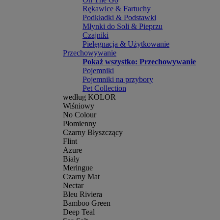
Rękawice & Fartuchy
Podkładki & Podstawki
Młynki do Soli & Pieprzu
Czajniki
Pielęgnacja & Użytkowanie
Przechowywanie
Pokaż wszystko: Przechowywanie
Pojemniki
Pojemniki na przybory
Pet Collection
według KOLOR
Wiśniowy
No Colour
Płomienny
Czarny Błyszczący
Flint
Azure
Biały
Meringue
Czarny Mat
Nectar
Bleu Riviera
Bamboo Green
Deep Teal