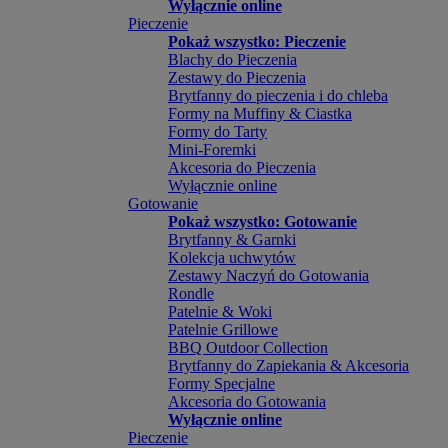
Wyłącznie online
Pieczenie
Pokaż wszystko: Pieczenie
Blachy do Pieczenia
Zestawy do Pieczenia
Brytfanny do pieczenia i do chleba
Formy na Muffiny & Ciastka
Formy do Tarty
Mini-Foremki
Akcesoria do Pieczenia
Wyłącznie online
Gotowanie
Pokaż wszystko: Gotowanie
Brytfanny & Garnki
Kolekcja uchwytów
Zestawy Naczyń do Gotowania
Rondle
Patelnie & Woki
Patelnie Grillowe
BBQ Outdoor Collection
Brytfanny do Zapiekania & Akcesoria
Formy Specjalne
Akcesoria do Gotowania
Wyłącznie online
Pieczenie