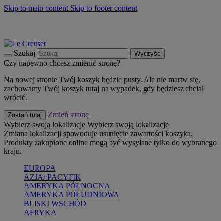
Skip to main content
Skip to footer content
Summer must-haves
Kup Teraz
Bezpłatna dostawa naczyń
Dostawa w ciągu 2-3 dni roboczych
Szukaj
Wyczyść
Czy napewno chcesz zmienić stronę?
Na nowej stronie Twój koszyk będzie pusty. Ale nie martw się,
zachowamy Twój koszyk tutaj na wypadek, gdy będziesz chciał
wrócić.
Zmień stronę
Zostań tutaj
Wybierz swoją lokalizacje
Wybierz swoją lokalizacje
Zmiana lokalizacji spowoduje usunięcie zawartości koszyka.
Produkty zakupione online mogą być wysyłane tylko do wybranego
kraju.
EUROPA
AZJA/ PACYFIK
AMERYKA PÓŁNOCNA
AMERYKA POŁUDNIOWA
BLISKI WSCHÓD
AFRYKA