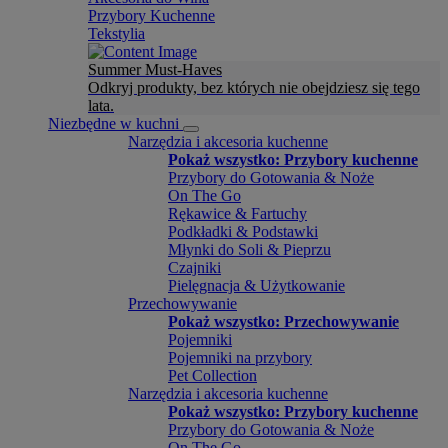
Przybory Kuchenne
Tekstylia
Summer Must-Haves
Odkryj produkty, bez których nie obejdziesz się tego
lata.
Niezbędne w kuchni
Narzędzia i akcesoria kuchenne
Pokaż wszystko: Przybory kuchenne
Przybory do Gotowania & Noże
On The Go
Rękawice & Fartuchy
Podkładki & Podstawki
Młynki do Soli & Pieprzu
Czajniki
Pielęgnacja & Użytkowanie
Przechowywanie
Pokaż wszystko: Przechowywanie
Pojemniki
Pojemniki na przybory
Pet Collection
Narzędzia i akcesoria kuchenne
Pokaż wszystko: Przybory kuchenne
Przybory do Gotowania & Noże
On The Go