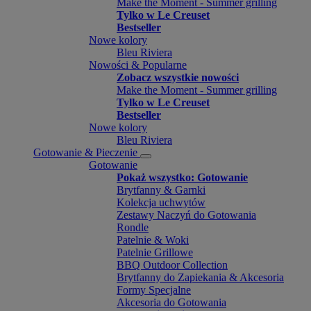
Make the Moment - Summer grilling
Tylko w Le Creuset
Bestseller
Nowe kolory
Bleu Riviera
Nowości & Popularne
Zobacz wszystkie nowości
Make the Moment - Summer grilling
Tylko w Le Creuset
Bestseller
Nowe kolory
Bleu Riviera
Gotowanie & Pieczenie
Gotowanie
Pokaż wszystko: Gotowanie
Brytfanny & Garnki
Kolekcja uchwytów
Zestawy Naczyń do Gotowania
Rondle
Patelnie & Woki
Patelnie Grillowe
BBQ Outdoor Collection
Brytfanny do Zapiekania & Akcesoria
Formy Specjalne
Akcesoria do Gotowania