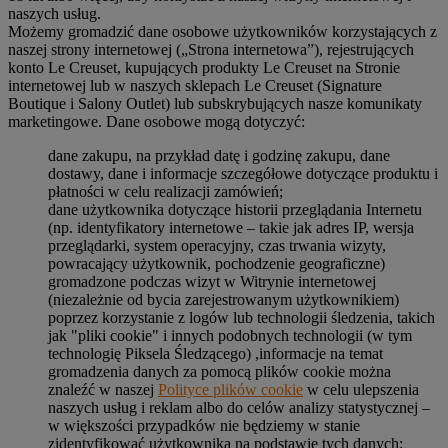
naszych usług.
Możemy gromadzić dane osobowe użytkowników korzystających z
naszej strony internetowej („Strona internetowa”), rejestrujących
konto Le Creuset, kupujących produkty Le Creuset na Stronie
internetowej lub w naszych sklepach Le Creuset (Signature
Boutique i Salony Outlet) lub subskrybujących nasze komunikaty
marketingowe. Dane osobowe mogą dotyczyć:
dane zakupu, na przykład datę i godzinę zakupu, dane
dostawy, dane i informacje szczegółowe dotyczące produktu i
płatności w celu realizacji zamówień;
dane użytkownika dotyczące historii przeglądania Internetu
(np. identyfikatory internetowe – takie jak adres IP, wersja
przeglądarki, system operacyjny, czas trwania wizyty,
powracający użytkownik, pochodzenie geograficzne)
gromadzone podczas wizyt w Witrynie internetowej
(niezależnie od bycia zarejestrowanym użytkownikiem)
poprzez korzystanie z logów lub technologii śledzenia, takich
jak "pliki cookie" i innych podobnych technologii (w tym
technologię Piksela Śledzącego) ,informacje na temat
gromadzenia danych za pomocą plików cookie można
znaleźć w naszej
Polityce plików cookie
w celu ulepszenia
naszych usług i reklam albo do celów analizy statystycznej –
w większości przypadków nie będziemy w stanie
zidentyfikować użytkownika na podstawie tych danych;