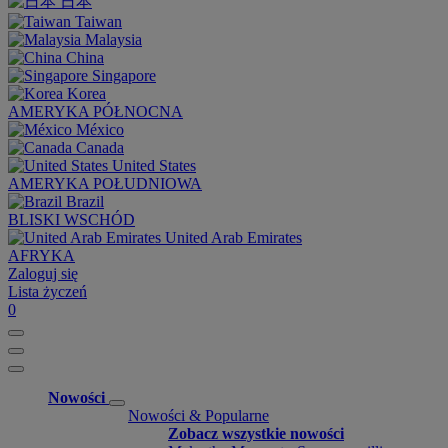
日本
Taiwan
Malaysia
China
Singapore
Korea
AMERYKA PÓŁNOCNA
México
Canada
United States
AMERYKA POŁUDNIOWA
Brazil
BLISKI WSCHÓD
United Arab Emirates
AFRYKA
Zaloguj się
Lista życzeń
0
Nowości
Nowości & Popularne
Zobacz wszystkie nowości