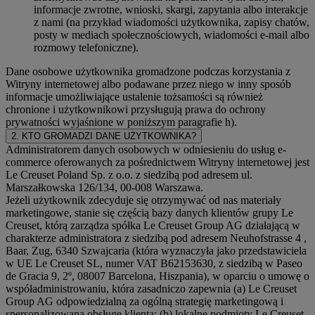
informacje zwrotne, wnioski, skargi, zapytania albo interakcje
z nami (na przykład wiadomości użytkownika, zapisy chatów,
posty w mediach społecznościowych, wiadomości e-mail albo
rozmowy telefoniczne).
Dane osobowe użytkownika gromadzone podczas korzystania z
Witryny internetowej albo podawane przez niego w inny sposób
informacje umożliwiające ustalenie tożsamości są również
chronione i użytkownikowi przysługują prawa do ochrony
prywatności wyjaśnione w poniższym paragrafie h).
2. KTO GROMADZI DANE UŻYTKOWNIKA?
Administratorem danych osobowych w odniesieniu do usług e-
commerce oferowanych za pośrednictwem Witryny internetowej jest
Le Creuset Poland Sp. z o.o. z siedzibą pod adresem ul.
Marszałkowska 126/134, 00-008 Warszawa.
Jeżeli użytkownik zdecyduje się otrzymywać od nas materiały
marketingowe, stanie się częścią bazy danych klientów grupy Le
Creuset, którą zarządza spółka Le Creuset Group AG działającą w
charakterze administratora z siedzibą pod adresem Neuhofstrasse 4 ,
Baar, Zug, 6340 Szwajcaria (która wyznaczyła jako przedstawiciela
w UE Le Creuset SL, numer VAT B62153630, z siedzibą w Paseo
de Gracia 9, 2º, 08007 Barcelona, Hiszpania), w oparciu o umowę o
współadministrowaniu, która zasadniczo zapewnia (a) Le Creuset
Group AG odpowiedzialną za ogólną strategię marketingową i
spersonalizowaną obsługę klienta; (b) lokalne podmioty Le Creuset