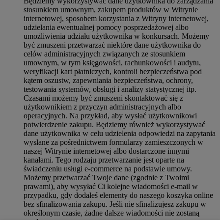
Będziemy wykorzystywać dane użytkownika do zarządzania
stosunkiem umownym, zakupem produktów w Witrynie
internetowej, sposobem korzystania z Witryny internetowej,
udzielania ewentualnej pomocy posprzedażowej albo
umożliwienia udziału użytkownika w konkursach. Możemy
być zmuszeni przetwarzać niektóre dane użytkownika do
celów administracyjnych związanych ze stosunkiem
umownym, w tym księgowości, rachunkowości i audytu,
weryfikacji kart płatniczych, kontroli bezpieczeństwa pod
kątem oszustw, zapewniania bezpieczeństwa, ochrony,
testowania systemów, obsługi i analizy statystycznej itp.
Czasami możemy być zmuszeni skontaktować się z
użytkownikiem z przyczyn administracyjnych albo
operacyjnych. Na przykład, aby wysłać użytkownikowi
potwierdzenie zakupu. Będziemy również wykorzystywać
dane użytkownika w celu udzielenia odpowiedzi na zapytania
wysłane za pośrednictwem formularzy zamieszczonych w
naszej Witrynie internetowej albo dostarczone innymi
kanałami. Tego rodzaju przetwarzanie jest oparte na
świadczeniu usługi e-commerce na podstawie umowy.
Możemy przetwarzać Twoje dane (zgodnie z Twoimi
prawami), aby wysyłać Ci kolejne wiadomości e-mail w
przypadku, gdy dodałeś elementy do naszego koszyka online
bez sfinalizowania zakupu. Jeśli nie sfinalizujesz zakupu w
określonym czasie, żadne dalsze wiadomości nie zostaną