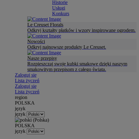
Historie
Usługi
Konkurs
Le Creuset Florals
Odkryj kształty płatków i wzory inspirowane ogrodem.
Nowości
Odkryj najnowsze produkty Le Creuset.
Nasze przepisy
Rozpieszczaj swoje kubki smakowe dzięki naszym
smakowitym przepisom z całego świata.
Zaloguj się
Lista życzeń
Zaloguj się
Lista życzeń
region
POLSKA
język
język
POLSKA
język