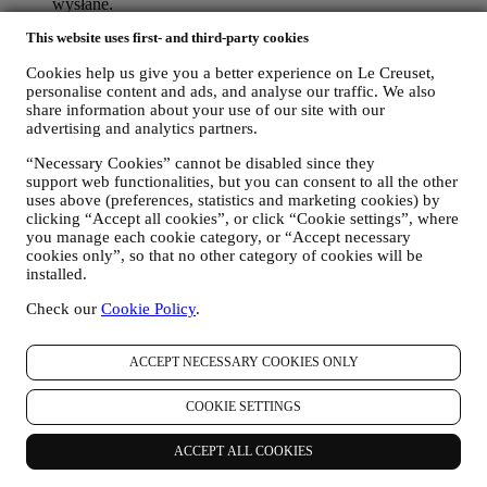
wysłane.
W CELU INFORMOWANIA UŻYTKOWNIKA O
This website uses first- and third-party cookies
AKTUALNOŚCIACH ALBO OFERTACH
DOTYCZĄCYCH PRODUKTÓW LE CREUSET
Cookies help us give you a better experience on Le Creuset,
Jeżeli użytkownik wyraził na to zgodę (na przykład poprzez
personalise content and ads, and analyse our traffic. We also
zapisanie się do naszego newslettera przy tworzeniu konta w
share information about your use of our site with our
naszej Witrynie internetowej będziemy przesyłać
advertising and analytics partners.
użytkownikowi spersonalizowane wiadomości marketingowe
oraz aktualności dotyczące inicjatyw Le Creuset w lokalnych
“Necessary Cookies” cannot be disabled since they
oddziałach, lokalnych jednostek stowarzyszonych oraz
support web functionalities, but you can consent to all the other
partnerów. Będziemy kontaktować się z użytkownikiem
uses above (preferences, statistics and marketing cookies) by
głównie pocztą elektroniczną albo za pośrednictwem mediów
clicking “Accept all cookies”, or click “Cookie settings”, where
you manage each cookie category, or “Accept necessary
społecznościowych, jak również korzystając z metod
cookies only”, so that no other category of cookies will be
automatycznych. Tego rodzaju komunikaty będą dotyczyły
installed.
produktów Le Creuset albo otwarcia nowych sklepów,
ekskluzywnych wydarzeń, konkursów, ankiet, prezentacji
Check our
Cookie Policy
.
zorganizowanych przez Le Creuset, którymi użytkownik
może być zainteresowany, albo ofert specjalnych, które mogą
się mu spodobać, również na podstawie pewnych informacji
ACCEPT NECESSARY COOKIES ONLY
szczegółowych, które posiadamy o użytkowniku, takich jak
lokalizacja albo historia zakupów. Będziemy przetwarzać
COOKIE SETTINGS
dane użytkownika, aby lepiej zrozumieć jego
zainteresowania. Umożliwia to nam personalizację
ACCEPT ALL COOKIES
wiadomości kierowanych do użytkownika tak, aby były
bardziej adekwatne i interesujące. Nie przewiduje się żadnych