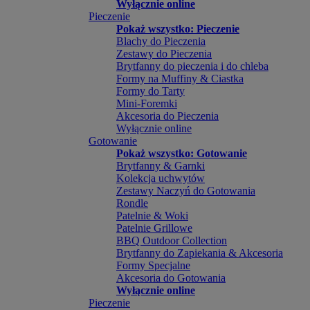
Wyłącznie online
Pieczenie
Pokaż wszystko: Pieczenie
Blachy do Pieczenia
Zestawy do Pieczenia
Brytfanny do pieczenia i do chleba
Formy na Muffiny & Ciastka
Formy do Tarty
Mini-Foremki
Akcesoria do Pieczenia
Wyłącznie online
Gotowanie
Pokaż wszystko: Gotowanie
Brytfanny & Garnki
Kolekcja uchwytów
Zestawy Naczyń do Gotowania
Rondle
Patelnie & Woki
Patelnie Grillowe
BBQ Outdoor Collection
Brytfanny do Zapiekania & Akcesoria
Formy Specjalne
Akcesoria do Gotowania
Wyłącznie online
Pieczenie