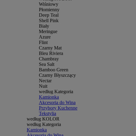
Wiśniowy
Płomienny
Deep Teal
Shell Pink
Biały
Meringue
Azure
Flint
Czarny Mat
Bleu Riviera
Chambray
Sea Salt
Bamboo Green
Czarny Błyszczący
Nectar
Nuit
według Kategoria
Kamionka
Akcesoria do Wina
Przybory Kuchenne
Tekstylia
według KOLOR
według Kategoria
Kamionka
Akcesoria do Wina