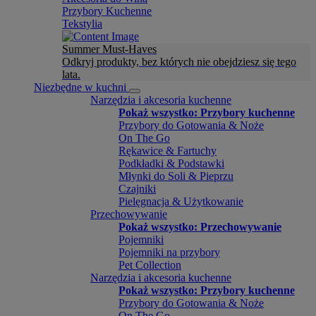
Przybory Kuchenne
Tekstylia
Summer Must-Haves
Odkryj produkty, bez których nie obejdziesz się tego
lata.
Niezbędne w kuchni
Narzędzia i akcesoria kuchenne
Pokaż wszystko: Przybory kuchenne
Przybory do Gotowania & Noże
On The Go
Rękawice & Fartuchy
Podkładki & Podstawki
Młynki do Soli & Pieprzu
Czajniki
Pielęgnacja & Użytkowanie
Przechowywanie
Pokaż wszystko: Przechowywanie
Pojemniki
Pojemniki na przybory
Pet Collection
Narzędzia i akcesoria kuchenne
Pokaż wszystko: Przybory kuchenne
Przybory do Gotowania & Noże
On The Go