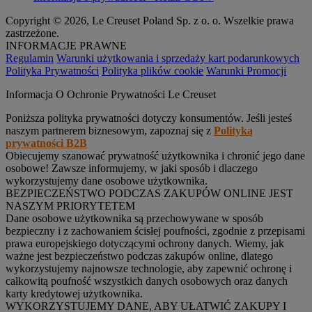
Copyright © 2026, Le Creuset Poland Sp. z o. o. Wszelkie prawa
zastrzeżone.
INFORMACJE PRAWNE
Regulamin
Warunki użytkowania i sprzedaży kart podarunkowych
Polityka Prywatności
Polityka plików cookie
Warunki Promocji
Informacja O Ochronie Prywatności Le Creuset
Poniższa polityka prywatności dotyczy konsumentów. Jeśli jesteś
naszym partnerem biznesowym, zapoznaj się z
Polityką
prywatności B2B
Obiecujemy szanować prywatność użytkownika i chronić jego dane
osobowe! Zawsze informujemy, w jaki sposób i dlaczego
wykorzystujemy dane osobowe użytkownika.
BEZPIECZEŃSTWO PODCZAS ZAKUPÓW ONLINE JEST
NASZYM PRIORYTETEM
Dane osobowe użytkownika są przechowywane w sposób
bezpieczny i z zachowaniem ścisłej poufności, zgodnie z przepisami
prawa europejskiego dotyczącymi ochrony danych. Wiemy, jak
ważne jest bezpieczeństwo podczas zakupów online, dlatego
wykorzystujemy najnowsze technologie, aby zapewnić ochronę i
całkowitą poufność wszystkich danych osobowych oraz danych
karty kredytowej użytkownika.
WYKORZYSTUJEMY DANE, ABY UŁATWIĆ ZAKUPY I