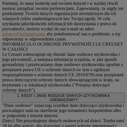
Pamiętaj, że masz kontrolę nad swoimi danymi i w każdej chwili
możesz zarządzać swoimi preferencjami. Zapewniamy, że nigdy nie
przekażemy Twoich danych organizacjom zewnętrznym dla ich
własnych celów marketingowych bez Twojej zgody. W celu
uzyskania jakichkolwiek informacji lub skorzystania z prawa do
prywatności, możesz wysłać do nas e-mail na adres
privacy@lecreuset.com
, aby poinformować nas o problemie, a my
odpowiemy w odpowiednim czasie.
INFORMACJA O OCHRONIE PRYWATNOŚCI LE CREUSET
W CAŁOŚCI
Le Creuset zobowiązuje się chronić dane osobowe użytkownika i
jego prywatność, a niniejsza informacja wyjaśnia, w jaki sposób
gromadzimy i przetwarzamy dane osobowe użytkownika zgodnie z
przepisami prawa UE o ochronie danych (w tym z ogólnym
rozporządzeniem o ochronie danych UE 2016/679) oraz przepisami
prawa dotyczącymi ochrony danych obowiązującymi w kraju, na
terytorium i w lokalizacji użytkownika ("
Przepisy dotyczące
ochrony danych
").
1. KIEDY I JAKIE RODZAJE DANYCH UŻYTKOWNIKA
GROMADZIMY?
"Dane osobowe" oznaczają wszelkie dane dotyczące użytkownika i
pozwalające nam na określenie jego tożsamości bezpośrednio albo
w połączeniu z innymi danymi.
Dzieci
: Nie pozyskujemy danych osobowych od dzieci. Trzeba mieć
18 lat albo więcej, aby korzystać z naszej witryny internetowej i