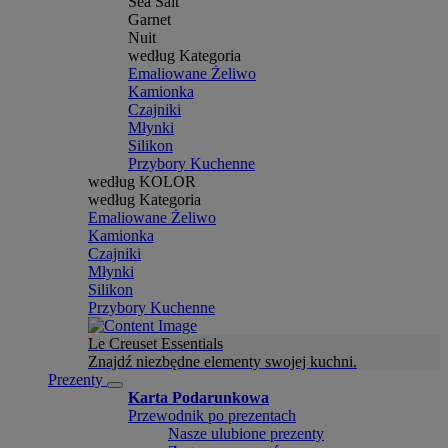
Sea Salt
Garnet
Nuit
według Kategoria
Emaliowane Żeliwo
Kamionka
Czajniki
Młynki
Silikon
Przybory Kuchenne
według KOLOR
według Kategoria
Emaliowane Żeliwo
Kamionka
Czajniki
Młynki
Silikon
Przybory Kuchenne
Le Creuset Essentials
Znajdź niezbędne elementy swojej kuchni.
Prezenty
Karta Podarunkowa
Przewodnik po prezentach
Nasze ulubione prezenty