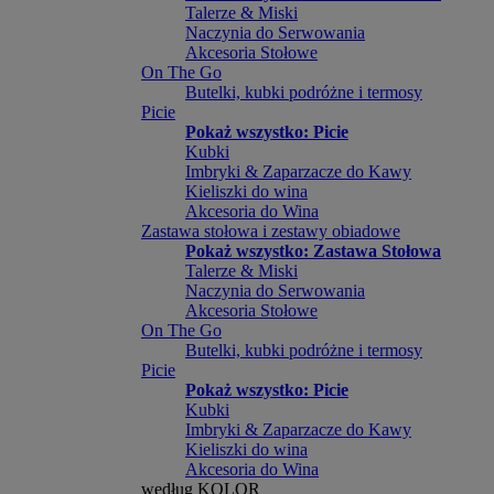
Talerze & Miski
Naczynia do Serwowania
Akcesoria Stołowe
On The Go
Butelki, kubki podróżne i termosy
Picie
Pokaż wszystko: Picie
Kubki
Imbryki & Zaparzacze do Kawy
Kieliszki do wina
Akcesoria do Wina
Zastawa stołowa i zestawy obiadowe
Pokaż wszystko: Zastawa Stołowa
Talerze & Miski
Naczynia do Serwowania
Akcesoria Stołowe
On The Go
Butelki, kubki podróżne i termosy
Picie
Pokaż wszystko: Picie
Kubki
Imbryki & Zaparzacze do Kawy
Kieliszki do wina
Akcesoria do Wina
według KOLOR