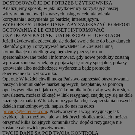
DOSTOSOWAĆ JE DO POTRZEB UŻYTKOWNIKA
Analizujemy sposób, w jaki użytkownicy korzystają z naszej
witryny internetowej i z naszych usług w celu ułatwienia
korzystania i uczynienia go bardziej interesującym.
WYKORZYSTUJEMY DANE, ABY ZWIĘKSZYĆ KOMFORT
GOTOWANIA Z LE CREUSET I INFORMOWAĆ
UŻYTKOWNIKA O AKTUALNOŚCIACH I OFERTACH
Jeżeli użytkownik zdecyduje się dodać swoje dane do bazy danych
klientów grupy i otrzymywać newsletter Le Creuset i inną
komunikację marketingową, będziemy przesyłać mu
spersonalizowane treści i informować, gdy nowe produkty zostaną
wprowadzone na rynek, gdy pojawią się oferty specjalne, pokazy
gotowania albo nadchodzące wydarzenia bądź promocje
skierowane do użytkownika.
Opt out:
W każdej chwili mogą Państwo zaprzestać otrzymywania
naszych komunikatów marketingowych, bezpłatnie, za pomocą
opcji wyświetlanych jako część komunikatu (np. aby wypisać się z
newslettera, możesz kliknąć w link rezygnacji znajdujący się na dole
każdego e-maila). W każdym przypadku chęci zaprzestania naszych
działań marketingowych, napisz do nas na adres
privacy@lecreuset.com
. Przetworzymy Twoją rezygnację tak
szybko, jak to możliwe, ale w niektórych okolicznościach możesz
otrzymać kilka kolejnych komunikatów, dopóki rezygnacja nie
zostanie całkowicie przetworzona.
TWOJE DANE SĄ POD TWOJĄ KONTROLĄ