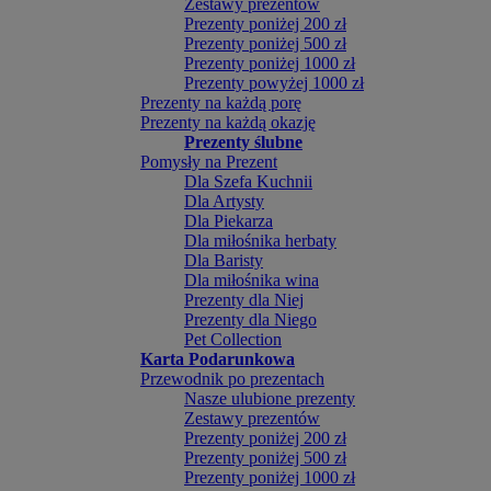
Zestawy prezentów
Prezenty poniżej 200 zł
Prezenty poniżej 500 zł
Prezenty poniżej 1000 zł
Prezenty powyżej 1000 zł
Prezenty na każdą porę
Prezenty na każdą okazję
Prezenty ślubne
Pomysły na Prezent
Dla Szefa Kuchnii
Dla Artysty
Dla Piekarza
Dla miłośnika herbaty
Dla Baristy
Dla miłośnika wina
Prezenty dla Niej
Prezenty dla Niego
Pet Collection
Karta Podarunkowa
Przewodnik po prezentach
Nasze ulubione prezenty
Zestawy prezentów
Prezenty poniżej 200 zł
Prezenty poniżej 500 zł
Prezenty poniżej 1000 zł