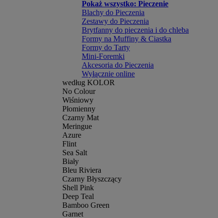
Pokaż wszystko: Pieczenie
Blachy do Pieczenia
Zestawy do Pieczenia
Brytfanny do pieczenia i do chleba
Formy na Muffiny & Ciastka
Formy do Tarty
Mini-Foremki
Akcesoria do Pieczenia
Wyłącznie online
według KOLOR
No Colour
Wiśniowy
Płomienny
Czarny Mat
Meringue
Azure
Flint
Sea Salt
Biały
Bleu Riviera
Czarny Błyszczący
Shell Pink
Deep Teal
Bamboo Green
Garnet