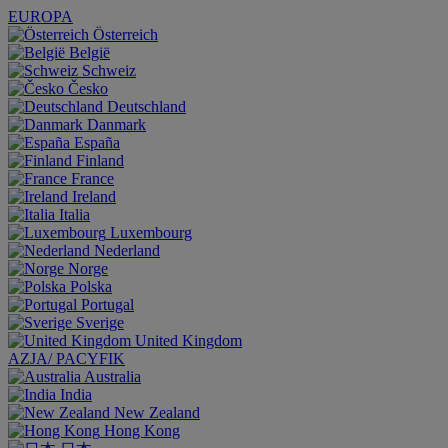
EUROPA
Österreich
België
Schweiz
Česko
Deutschland
Danmark
España
Finland
France
Ireland
Italia
Luxembourg
Nederland
Norge
Polska
Portugal
Sverige
United Kingdom
AZJA/ PACYFIK
Australia
India
New Zealand
Hong Kong