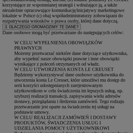
korzystające ze wspomnianej strategii i wdrażające ją, a także
niezależnie opracowujące komunikację/inicjatywy marketingowe
lokalnie w Polsce (c) obaj współadministratorzy zobowiązani do
rozpatrywania wniosków o prawa osoby, której dane dotyczą.
3. DLACZEGO GROMADZIMY TE DANE?
Dane osobowe mogą być przetwarzane do następujących celów:
W CELU WYPEŁNIENIA OBOWIĄZKÓW
PRAWNYCH
Możemy przetwarzać niektóre dane dotyczące użytkownika,
aby wypełnić nasze obowiązki prawne i inne obowiązki
wynikające z poleceń otrzymanych od władz.
W CELU UTWORZENIA KONTA LE CREUSET
Będziemy wykorzystywać dane osobowe użytkownika do
utworzenia konta Le Creuset, które umożliwi mu dostęp do
serii korzyści udostępnianych zarejestrowanym
użytkownikom w celu świadczenia im lepszych usług, np.
szybszej realizacji transakcji, zapisywania wielu adresów
dostawy, przeglądania i śledzenia zamówień. Tego rodzaju
przetwarzanie jest oparte na świadczeniu tej usługi na
podstawie umowy.
W CELU REALIZACJI ZAMÓWIEŃ I DOSTAWY
PRODUKTÓW, ŚWIADCZENIA USŁUG I
UDZIELANIA POMOCY UŻYTKOWNIKOWI