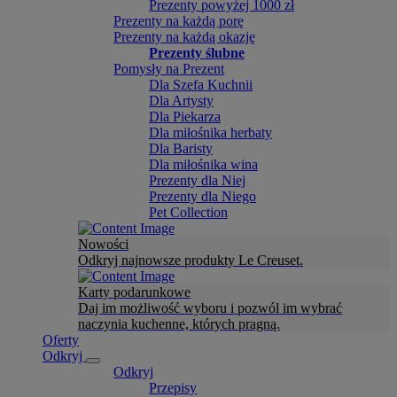
Prezenty powyżej 1000 zł
Prezenty na każdą porę
Prezenty na każdą okazję
Prezenty ślubne
Pomysły na Prezent
Dla Szefa Kuchnii
Dla Artysty
Dla Piekarza
Dla miłośnika herbaty
Dla Baristy
Dla miłośnika wina
Prezenty dla Niej
Prezenty dla Niego
Pet Collection
Nowości
Odkryj najnowsze produkty Le Creuset.
Karty podarunkowe
Daj im możliwość wyboru i pozwól im wybrać
naczynia kuchenne, których pragną.
Oferty
Odkryj
Odkryj
Przepisy