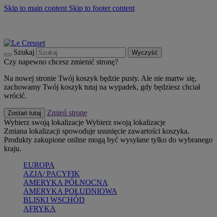
Skip to main content
Skip to footer content
Summer must-haves
Kup Teraz
Bezpłatna dostawa naczyń
Dostawa w ciągu 2-3 dni roboczych
Szukaj
Wyczyść
Czy napewno chcesz zmienić stronę?
Na nowej stronie Twój koszyk będzie pusty. Ale nie martw się,
zachowamy Twój koszyk tutaj na wypadek, gdy będziesz chciał
wrócić.
Zmień stronę
Zostań tutaj
Wybierz swoją lokalizacje
Wybierz swoją lokalizacje
Zmiana lokalizacji spowoduje usunięcie zawartości koszyka.
Produkty zakupione online mogą być wysyłane tylko do wybranego
kraju.
EUROPA
AZJA/ PACYFIK
AMERYKA PÓŁNOCNA
AMERYKA POŁUDNIOWA
BLISKI WSCHÓD
AFRYKA