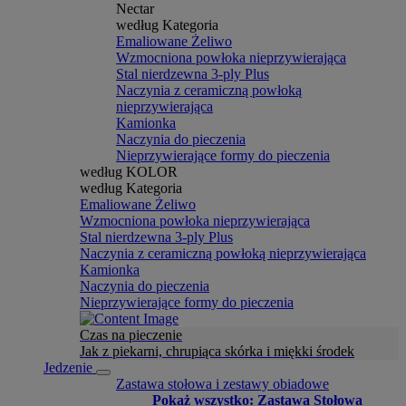
Nectar
według Kategoria
Emaliowane Żeliwo
Wzmocniona powłoka nieprzywierająca
Stal nierdzewna 3-ply Plus
Naczynia z ceramiczną powłoką
nieprzywierająca
Kamionka
Naczynia do pieczenia
Nieprzywierające formy do pieczenia
według KOLOR
według Kategoria
Emaliowane Żeliwo
Wzmocniona powłoka nieprzywierająca
Stal nierdzewna 3-ply Plus
Naczynia z ceramiczną powłoką nieprzywierająca
Kamionka
Naczynia do pieczenia
Nieprzywierające formy do pieczenia
Czas na pieczenie
Jak z piekarni, chrupiąca skórka i miękki środek
Jedzenie
Zastawa stołowa i zestawy obiadowe
Pokaż wszystko: Zastawa Stołowa