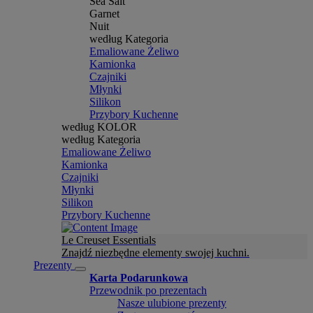
Sea Salt
Garnet
Nuit
według Kategoria
Emaliowane Żeliwo
Kamionka
Czajniki
Młynki
Silikon
Przybory Kuchenne
według KOLOR
według Kategoria
Emaliowane Żeliwo
Kamionka
Czajniki
Młynki
Silikon
Przybory Kuchenne
Le Creuset Essentials
Znajdź niezbędne elementy swojej kuchni.
Prezenty
Karta Podarunkowa
Przewodnik po prezentach
Nasze ulubione prezenty