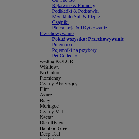
Rękawice & Fartuchy
Podkładki & Podstawki
Młynki do Soli & Pieprzu
Czajniki
Pielęgnacja & Użytkowanie
Przechowywanie
Pokaż wszystko: Przechowywanie
Pojemniki
Pojemniki na przybory
Pet Collection
według KOLOR
Wiśniowy
No Colour
Płomienny
Czarny Błyszczący
Flint
Azure
Biały
Meringue
Czarny Mat
Nectar
Bleu Riviera
Bamboo Green
Deep Teal