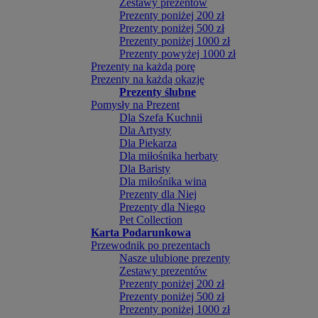
Zestawy prezentów
Prezenty poniżej 200 zł
Prezenty poniżej 500 zł
Prezenty poniżej 1000 zł
Prezenty powyżej 1000 zł
Prezenty na każdą porę
Prezenty na każdą okazję
Prezenty ślubne
Pomysły na Prezent
Dla Szefa Kuchnii
Dla Artysty
Dla Piekarza
Dla miłośnika herbaty
Dla Baristy
Dla miłośnika wina
Prezenty dla Niej
Prezenty dla Niego
Pet Collection
Karta Podarunkowa
Przewodnik po prezentach
Nasze ulubione prezenty
Zestawy prezentów
Prezenty poniżej 200 zł
Prezenty poniżej 500 zł
Prezenty poniżej 1000 zł