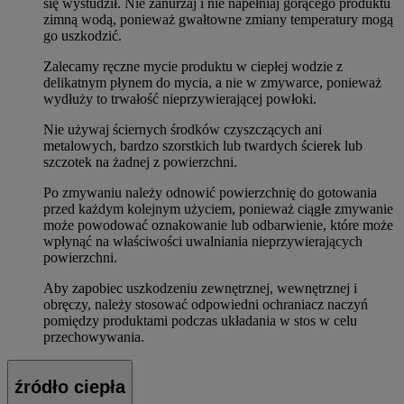
się wystudził. Nie zanurzaj i nie napełniaj gorącego produktu
zimną wodą, ponieważ gwałtowne zmiany temperatury mogą
go uszkodzić.
Zalecamy ręczne mycie produktu w ciepłej wodzie z
delikatnym płynem do mycia, a nie w zmywarce, ponieważ
wydłuży to trwałość nieprzywierającej powłoki.
Nie używaj ściernych środków czyszczących ani
metalowych, bardzo szorstkich lub twardych ścierek lub
szczotek na żadnej z powierzchni.
Po zmywaniu należy odnowić powierzchnię do gotowania
przed każdym kolejnym użyciem, ponieważ ciągłe zmywanie
może powodować oznakowanie lub odbarwienie, które może
wpłynąć na właściwości uwalniania nieprzywierających
powierzchni.
Aby zapobiec uszkodzeniu zewnętrznej, wewnętrznej i
obręczy, należy stosować odpowiedni ochraniacz naczyń
pomiędzy produktami podczas układania w stos w celu
przechowywania.
źródło ciepła