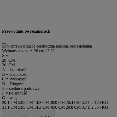
Przewodnik po rozmiarach
Wybrany rozmiar:
28 cm / 3.2L
Size
28 CM
30 CM
A = Szerokość
B = Głębokość
C = Wysokość
D = Długość
E = średnica podstawy
F = Pojemność
G = waga
29.1 CM
5.95 CM
14.3 CM
38.9 CM
20.4 CM
3.2 L
2.173 KG
31.1 CM
5.95 CM
14.3 CM
40.6 CM
20.8 CM
3.7 L
2.364 KG