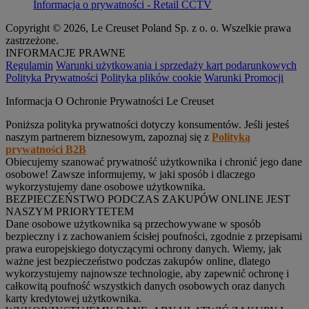
Informacja o prywatności - Retail CCTV
Copyright © 2026, Le Creuset Poland Sp. z o. o. Wszelkie prawa
zastrzeżone.
INFORMACJE PRAWNE
Regulamin
Warunki użytkowania i sprzedaży kart podarunkowych
Polityka Prywatności
Polityka plików cookie
Warunki Promocji
Informacja O Ochronie Prywatności Le Creuset
Poniższa polityka prywatności dotyczy konsumentów. Jeśli jesteś
naszym partnerem biznesowym, zapoznaj się z
Polityką
prywatności B2B
Obiecujemy szanować prywatność użytkownika i chronić jego dane
osobowe! Zawsze informujemy, w jaki sposób i dlaczego
wykorzystujemy dane osobowe użytkownika.
BEZPIECZEŃSTWO PODCZAS ZAKUPÓW ONLINE JEST
NASZYM PRIORYTETEM
Dane osobowe użytkownika są przechowywane w sposób
bezpieczny i z zachowaniem ścisłej poufności, zgodnie z przepisami
prawa europejskiego dotyczącymi ochrony danych. Wiemy, jak
ważne jest bezpieczeństwo podczas zakupów online, dlatego
wykorzystujemy najnowsze technologie, aby zapewnić ochronę i
całkowitą poufność wszystkich danych osobowych oraz danych
karty kredytowej użytkownika.