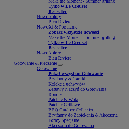
Make the Moment - Summer grilling
Tylko w Le Creuset
Bestseller
Nowe kolory
Bleu Riviera
Nowości & Popularne
Zobacz wszystkie nowości
Make the Moment - Summer grilling
Tylko w Le Creuset
Bestseller
Nowe kolory
Bleu Riviera
Gotowanie & Pieczenie
Gotowanie
Pokaż wszystko: Gotowanie
Brytfanny & Garnki
Kolekcja uchwytów
Zestawy Naczyń do Gotowania
Rondle
Patelnie & Woki
Patelnie Grillowe
BBQ Outdoor Collection
Brytfanny do Zapiekania & Akcesoria
Formy Specjalne
Akcesoria do Gotowania