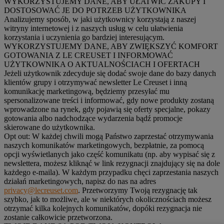
WYKORZYSTUJEMY DANE, ABY UŁATWIĆ ZAKUPY I
DOSTOSOWAĆ JE DO POTRZEB UŻYTKOWNIKA
Analizujemy sposób, w jaki użytkownicy korzystają z naszej
witryny internetowej i z naszych usług w celu ułatwienia
korzystania i uczynienia go bardziej interesującym.
WYKORZYSTUJEMY DANE, ABY ZWIĘKSZYĆ KOMFORT
GOTOWANIA Z LE CREUSET I INFORMOWAĆ
UŻYTKOWNIKA O AKTUALNOŚCIACH I OFERTACH
Jeżeli użytkownik zdecyduje się dodać swoje dane do bazy danych
klientów grupy i otrzymywać newsletter Le Creuset i inną
komunikację marketingową, będziemy przesyłać mu
spersonalizowane treści i informować, gdy nowe produkty zostaną
wprowadzone na rynek, gdy pojawią się oferty specjalne, pokazy
gotowania albo nadchodzące wydarzenia bądź promocje
skierowane do użytkownika.
Opt out:
W każdej chwili mogą Państwo zaprzestać otrzymywania
naszych komunikatów marketingowych, bezpłatnie, za pomocą
opcji wyświetlanych jako część komunikatu (np. aby wypisać się z
newslettera, możesz kliknąć w link rezygnacji znajdujący się na dole
każdego e-maila). W każdym przypadku chęci zaprzestania naszych
działań marketingowych, napisz do nas na adres
privacy@lecreuset.com
. Przetworzymy Twoją rezygnację tak
szybko, jak to możliwe, ale w niektórych okolicznościach możesz
otrzymać kilka kolejnych komunikatów, dopóki rezygnacja nie
zostanie całkowicie przetworzona.