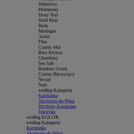
Wiśniowy
Płomienny
Deep Teal
Shell Pink
Biały
Meringue
Azure
Flint
Czarny Mat
Bleu Riviera
Chambray
Sea Salt
Bamboo Green
Czarny Błyszczący
Nectar
Nuit
według Kategoria
Kamionka
Akcesoria do Wina
Przybory Kuchenne
Tekstylia
według KOLOR
według Kategoria
Kamionka
Akcesoria do Wina