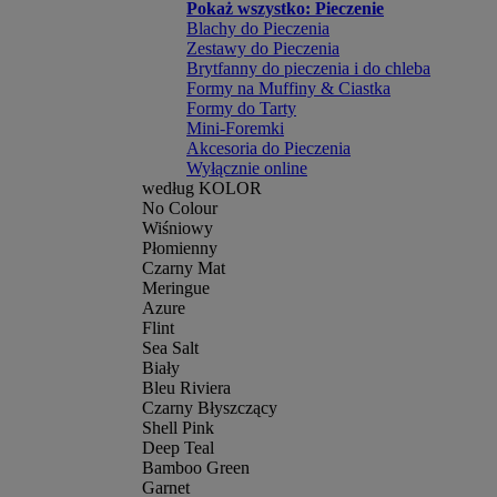
Pokaż wszystko: Pieczenie
Blachy do Pieczenia
Zestawy do Pieczenia
Brytfanny do pieczenia i do chleba
Formy na Muffiny & Ciastka
Formy do Tarty
Mini-Foremki
Akcesoria do Pieczenia
Wyłącznie online
według KOLOR
No Colour
Wiśniowy
Płomienny
Czarny Mat
Meringue
Azure
Flint
Sea Salt
Biały
Bleu Riviera
Czarny Błyszczący
Shell Pink
Deep Teal
Bamboo Green
Garnet