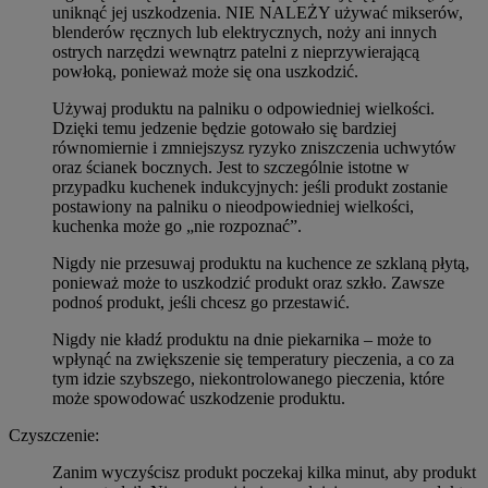
uniknąć jej uszkodzenia. NIE NALEŻY używać mikserów,
blenderów ręcznych lub elektrycznych, noży ani innych
ostrych narzędzi wewnątrz patelni z nieprzywierającą
powłoką, ponieważ może się ona uszkodzić.
Używaj produktu na palniku o odpowiedniej wielkości.
Dzięki temu jedzenie będzie gotowało się bardziej
równomiernie i zmniejszysz ryzyko zniszczenia uchwytów
oraz ścianek bocznych. Jest to szczególnie istotne w
przypadku kuchenek indukcyjnych: jeśli produkt zostanie
postawiony na palniku o nieodpowiedniej wielkości,
kuchenka może go „nie rozpoznać”.
Nigdy nie przesuwaj produktu na kuchence ze szklaną płytą,
ponieważ może to uszkodzić produkt oraz szkło. Zawsze
podnoś produkt, jeśli chcesz go przestawić.
Nigdy nie kładź produktu na dnie piekarnika – może to
wpłynąć na zwiększenie się temperatury pieczenia, a co za
tym idzie szybszego, niekontrolowanego pieczenia, które
może spowodować uszkodzenie produktu.
Czyszczenie:
Zanim wyczyścisz produkt poczekaj kilka minut, aby produkt