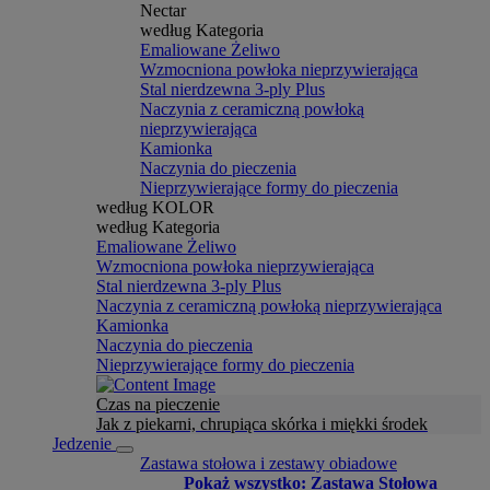
Nectar
według Kategoria
Emaliowane Żeliwo
Wzmocniona powłoka nieprzywierająca
Stal nierdzewna 3-ply Plus
Naczynia z ceramiczną powłoką
nieprzywierająca
Kamionka
Naczynia do pieczenia
Nieprzywierające formy do pieczenia
według KOLOR
według Kategoria
Emaliowane Żeliwo
Wzmocniona powłoka nieprzywierająca
Stal nierdzewna 3-ply Plus
Naczynia z ceramiczną powłoką nieprzywierająca
Kamionka
Naczynia do pieczenia
Nieprzywierające formy do pieczenia
Czas na pieczenie
Jak z piekarni, chrupiąca skórka i miękki środek
Jedzenie
Zastawa stołowa i zestawy obiadowe
Pokaż wszystko: Zastawa Stołowa