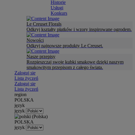
Historie
Usługi
Konkurs
Le Creuset Florals
Odkryj kształty płatków i wzory inspirowane ogrodem.
Nowości
Odkryj najnowsze produkty Le Creuset.
Nasze przepisy
Rozpieszczaj swoje kubki smakowe dzięki naszym
smakowitym przepisom z całego świata.
Zaloguj się
Lista życzeń
Zaloguj się
Lista życzeń
region
POLSKA
język
język
POLSKA
język