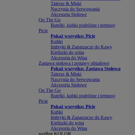
Talerze & Miski
Naczynia do Serwowania
Akcesoria Stołowe
On The Go
Butelki, kubki podróżne i termosy
Picie
Pokaż wszystko: Picie
Kubki
Imbryki & Zaparzacze do Kawy
Kieliszki do wina
Akcesoria do Wina
Zastawa stołowa i zestawy obiadowe
Pokaż wszystko: Zastawa Stołowa
Talerze & Miski
Naczynia do Serwowania
Akcesoria Stołowe
On The Go
Butelki, kubki podróżne i termosy
Picie
Pokaż wszystko: Picie
Kubki
Imbryki & Zaparzacze do Kawy
Kieliszki do wina
Akcesoria do Wina
według KOLOR