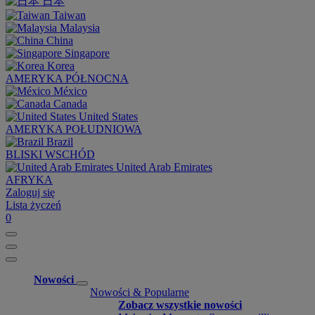
日本
Taiwan
Malaysia
China
Singapore
Korea
AMERYKA PÓŁNOCNA
México
Canada
United States
AMERYKA POŁUDNIOWA
Brazil
BLISKI WSCHÓD
United Arab Emirates
AFRYKA
Zaloguj się
Lista życzeń
0
Nowości
Nowości & Popularne
Zobacz wszystkie nowości