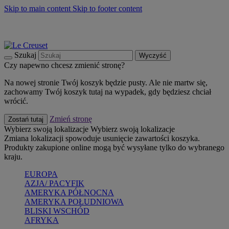
Skip to main content
Skip to footer content
Summer must-haves
Kup Teraz
Bezpłatna dostawa naczyń
Dostawa w ciągu 2-3 dni roboczych
Szukaj
Wyczyść
Czy napewno chcesz zmienić stronę?
Na nowej stronie Twój koszyk będzie pusty. Ale nie martw się,
zachowamy Twój koszyk tutaj na wypadek, gdy będziesz chciał
wrócić.
Zmień stronę
Zostań tutaj
Wybierz swoją lokalizacje
Wybierz swoją lokalizacje
Zmiana lokalizacji spowoduje usunięcie zawartości koszyka.
Produkty zakupione online mogą być wysyłane tylko do wybranego
kraju.
EUROPA
AZJA/ PACYFIK
AMERYKA PÓŁNOCNA
AMERYKA POŁUDNIOWA
BLISKI WSCHÓD
AFRYKA