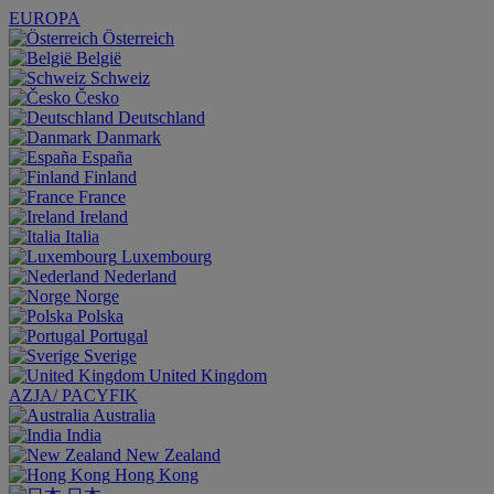
EUROPA
Österreich
België
Schweiz
Česko
Deutschland
Danmark
España
Finland
France
Ireland
Italia
Luxembourg
Nederland
Norge
Polska
Portugal
Sverige
United Kingdom
AZJA/ PACYFIK
Australia
India
New Zealand
Hong Kong