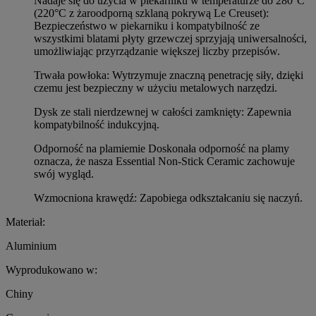
Nadaje się do użycia w piekarniku w temperaturze do 280°C
(220°C z żaroodporną szklaną pokrywą Le Creuset):
Bezpieczeństwo w piekarniku i kompatybilność ze
wszystkimi blatami płyty grzewczej sprzyjają uniwersalności,
umożliwiając przyrządzanie większej liczby przepisów.
Trwała powłoka: Wytrzymuje znaczną penetrację siły, dzięki
czemu jest bezpieczny w użyciu metalowych narzędzi.
Dysk ze stali nierdzewnej w całości zamknięty: Zapewnia
kompatybilność indukcyjną.
Odporność na plamiemie Doskonała odporność na plamy
oznacza, że nasza Essential Non-Stick Ceramic zachowuje
swój wygląd.
Wzmocniona krawędź: Zapobiega odkształcaniu się naczyń.
Materiał:
Aluminium
Wyprodukowano w:
Chiny