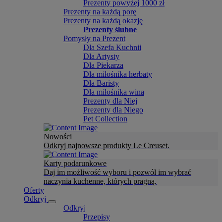
Prezenty powyżej 1000 zł
Prezenty na każdą porę
Prezenty na każdą okazję
Prezenty ślubne
Pomysły na Prezent
Dla Szefa Kuchnii
Dla Artysty
Dla Piekarza
Dla miłośnika herbaty
Dla Baristy
Dla miłośnika wina
Prezenty dla Niej
Prezenty dla Niego
Pet Collection
Nowości
Odkryj najnowsze produkty Le Creuset.
Karty podarunkowe
Daj im możliwość wyboru i pozwól im wybrać
naczynia kuchenne, których pragną.
Oferty
Odkryj
Odkryj
Przepisy