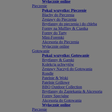
Wyłącznie online
Pieczenie
Pokaż wszystko: Pieczenie
Blachy do Pieczenia
Zestawy do Pieczenia
Brytfanny do pieczenia i do chleba
Formy na Muffiny & Ciastka
Formy do Tarty
Mini-Foremki
Akcesoria do Pieczenia
Wyłącznie online
Gotowanie
Pokaż wszystko: Gotowanie
Brytfanny & Garnki
Kolekcja uchwytów
Zestawy Naczyń do Gotowania
Rondle
Patelnie & Woki
Patelnie Grillowe
BBQ Outdoor Collection
Brytfanny do Zapiekania & Akcesoria
Formy Specjalne
Akcesoria do Gotowania
Wyłącznie online
Pieczenie