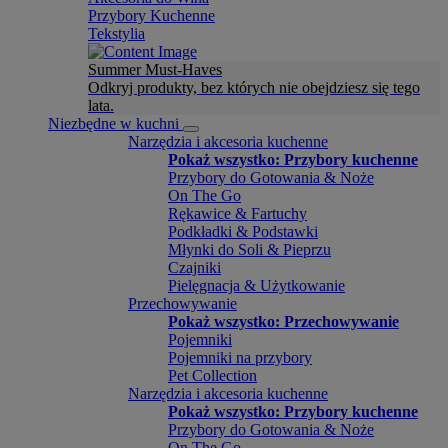
Przybory Kuchenne
Tekstylia
Summer Must-Haves
Odkryj produkty, bez których nie obejdziesz się tego
lata.
Niezbędne w kuchni
Narzędzia i akcesoria kuchenne
Pokaż wszystko: Przybory kuchenne
Przybory do Gotowania & Noże
On The Go
Rękawice & Fartuchy
Podkładki & Podstawki
Młynki do Soli & Pieprzu
Czajniki
Pielęgnacja & Użytkowanie
Przechowywanie
Pokaż wszystko: Przechowywanie
Pojemniki
Pojemniki na przybory
Pet Collection
Narzędzia i akcesoria kuchenne
Pokaż wszystko: Przybory kuchenne
Przybory do Gotowania & Noże
On The Go