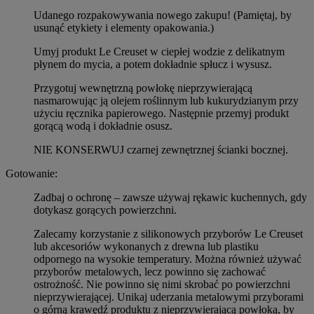
Udanego rozpakowywania nowego zakupu! (Pamiętaj, by
usunąć etykiety i elementy opakowania.)
Umyj produkt Le Creuset w ciepłej wodzie z delikatnym
płynem do mycia, a potem dokładnie spłucz i wysusz.
Przygotuj wewnętrzną powłokę nieprzywierającą
nasmarowując ją olejem roślinnym lub kukurydzianym przy
użyciu ręcznika papierowego. Następnie przemyj produkt
gorącą wodą i dokładnie osusz.
NIE KONSERWUJ czarnej zewnętrznej ścianki bocznej.
Gotowanie:
Zadbaj o ochronę – zawsze używaj rękawic kuchennych, gdy
dotykasz gorących powierzchni.
Zalecamy korzystanie z silikonowych przyborów Le Creuset
lub akcesoriów wykonanych z drewna lub plastiku
odpornego na wysokie temperatury. Można również używać
przyborów metalowych, lecz powinno się zachować
ostrożność. Nie powinno się nimi skrobać po powierzchni
nieprzywierającej. Unikaj uderzania metalowymi przyborami
o górną krawędź produktu z nieprzywierającą powłoką, by