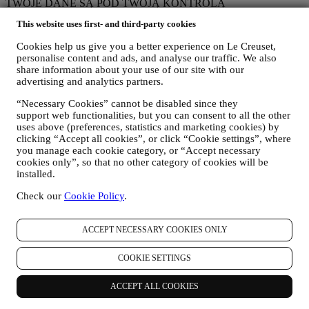
TWOJE DANE SĄ POD TWOJĄ KONTROLĄ
Pamiętaj, że masz kontrolę nad swoimi danymi i w każdej chwili
This website uses first- and third-party cookies
możesz zarządzać swoimi preferencjami. Zapewniamy, że nigdy nie
przekażemy Twoich danych organizacjom zewnętrznym dla ich
Cookies help us give you a better experience on Le Creuset,
własnych celów marketingowych bez Twojej zgody. W celu
personalise content and ads, and analyse our traffic. We also
uzyskania jakichkolwiek informacji lub skorzystania z prawa do
share information about your use of our site with our
prywatności, możesz wysłać do nas e-mail na adres
advertising and analytics partners.
privacy@lecreuset.com
, aby poinformować nas o problemie, a my
odpowiemy w odpowiednim czasie.
“Necessary Cookies” cannot be disabled since they
INFORMACJA O OCHRONIE PRYWATNOŚCI LE CREUSET
support web functionalities, but you can consent to all the other
W CAŁOŚCI
uses above (preferences, statistics and marketing cookies) by
clicking “Accept all cookies”, or click “Cookie settings”, where
Le Creuset zobowiązuje się chronić dane osobowe użytkownika i
you manage each cookie category, or “Accept necessary
jego prywatność, a niniejsza informacja wyjaśnia, w jaki sposób
cookies only”, so that no other category of cookies will be
gromadzimy i przetwarzamy dane osobowe użytkownika zgodnie z
installed.
przepisami prawa UE o ochronie danych (w tym z ogólnym
rozporządzeniem o ochronie danych UE 2016/679) oraz przepisami
Check our
Cookie Policy
.
prawa dotyczącymi ochrony danych obowiązującymi w kraju, na
terytorium i w lokalizacji użytkownika ("
Przepisy dotyczące
ochrony danych
").
ACCEPT NECESSARY COOKIES ONLY
1. KIEDY I JAKIE RODZAJE DANYCH UŻYTKOWNIKA
GROMADZIMY?
COOKIE SETTINGS
"Dane osobowe" oznaczają wszelkie dane dotyczące użytkownika i
pozwalające nam na określenie jego tożsamości bezpośrednio albo
ACCEPT ALL COOKIES
w połączeniu z innymi danymi.
Dzieci
: Nie pozyskujemy danych osobowych od dzieci. Trzeba mieć