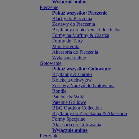
Wyłącznie online
Pieczenie
Pokaż wszystko: Pieczenie
Blachy do Pieczenia
Zestawy do Pieczenia
Brytfanny do pieczenia i do chleba
Formy na Muffiny & Ciastka
Formy do Tarty
Mini-Foremki
Akcesoria do Pieczenia
Wyłącznie online
Gotowanie
Pokaż wszystko: Gotowanie
Brytfanny & Garnki
Kolekcja uchwytów
Zestawy Naczyń do Gotowania
Rondle
Patelnie & Woki
Patelnie Grillowe
BBQ Outdoor Collection
Brytfanny do Zapiekania & Akcesoria
Formy Specjalne
Akcesoria do Gotowania
Wyłącznie online
Pieczenie