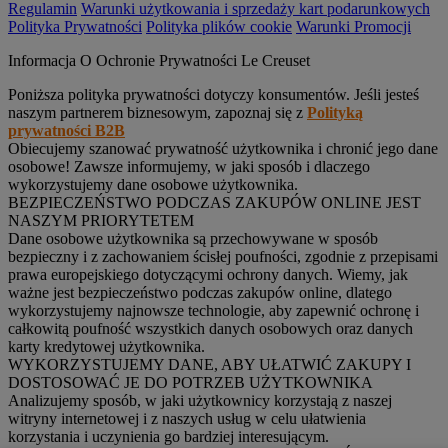
Regulamin
Warunki użytkowania i sprzedaży kart podarunkowych
Polityka Prywatności
Polityka plików cookie
Warunki Promocji
Informacja O Ochronie Prywatności Le Creuset
Poniższa polityka prywatności dotyczy konsumentów. Jeśli jesteś
naszym partnerem biznesowym, zapoznaj się z
Polityką
prywatności B2B
Obiecujemy szanować prywatność użytkownika i chronić jego dane
osobowe! Zawsze informujemy, w jaki sposób i dlaczego
wykorzystujemy dane osobowe użytkownika.
BEZPIECZEŃSTWO PODCZAS ZAKUPÓW ONLINE JEST
NASZYM PRIORYTETEM
Dane osobowe użytkownika są przechowywane w sposób
bezpieczny i z zachowaniem ścisłej poufności, zgodnie z przepisami
prawa europejskiego dotyczącymi ochrony danych. Wiemy, jak
ważne jest bezpieczeństwo podczas zakupów online, dlatego
wykorzystujemy najnowsze technologie, aby zapewnić ochronę i
całkowitą poufność wszystkich danych osobowych oraz danych
karty kredytowej użytkownika.
WYKORZYSTUJEMY DANE, ABY UŁATWIĆ ZAKUPY I
DOSTOSOWAĆ JE DO POTRZEB UŻYTKOWNIKA
Analizujemy sposób, w jaki użytkownicy korzystają z naszej
witryny internetowej i z naszych usług w celu ułatwienia
korzystania i uczynienia go bardziej interesującym.