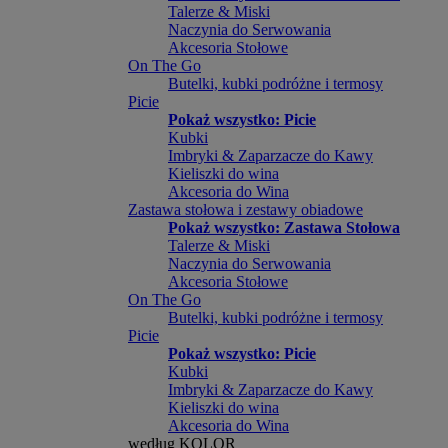
Talerze & Miski
Naczynia do Serwowania
Akcesoria Stołowe
On The Go
Butelki, kubki podróżne i termosy
Picie
Pokaż wszystko: Picie
Kubki
Imbryki & Zaparzacze do Kawy
Kieliszki do wina
Akcesoria do Wina
Zastawa stołowa i zestawy obiadowe
Pokaż wszystko: Zastawa Stołowa
Talerze & Miski
Naczynia do Serwowania
Akcesoria Stołowe
On The Go
Butelki, kubki podróżne i termosy
Picie
Pokaż wszystko: Picie
Kubki
Imbryki & Zaparzacze do Kawy
Kieliszki do wina
Akcesoria do Wina
według KOLOR