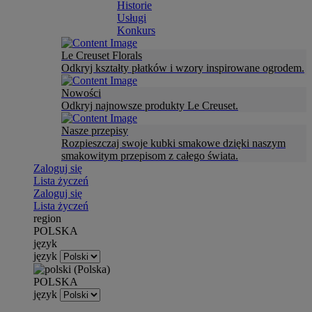
Historie
Usługi
Konkurs
Le Creuset Florals
Odkryj kształty płatków i wzory inspirowane ogrodem.
Nowości
Odkryj najnowsze produkty Le Creuset.
Nasze przepisy
Rozpieszczaj swoje kubki smakowe dzięki naszym
smakowitym przepisom z całego świata.
Zaloguj się
Lista życzeń
Zaloguj się
Lista życzeń
region
POLSKA
język
język
POLSKA
język