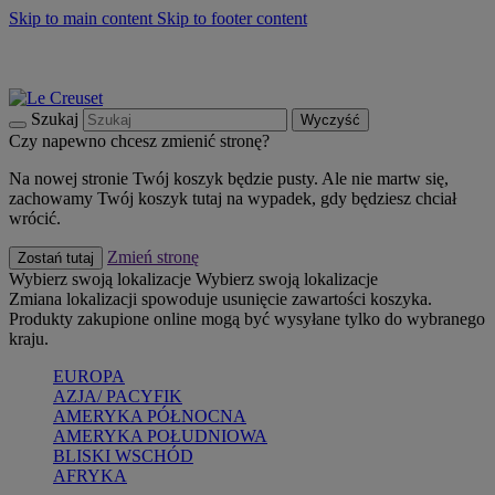
Skip to main content
Skip to footer content
Summer must-haves
Kup Teraz
Bezpłatna dostawa naczyń
Dostawa w ciągu 2-3 dni roboczych
Szukaj
Wyczyść
Czy napewno chcesz zmienić stronę?
Na nowej stronie Twój koszyk będzie pusty. Ale nie martw się,
zachowamy Twój koszyk tutaj na wypadek, gdy będziesz chciał
wrócić.
Zmień stronę
Zostań tutaj
Wybierz swoją lokalizacje
Wybierz swoją lokalizacje
Zmiana lokalizacji spowoduje usunięcie zawartości koszyka.
Produkty zakupione online mogą być wysyłane tylko do wybranego
kraju.
EUROPA
AZJA/ PACYFIK
AMERYKA PÓŁNOCNA
AMERYKA POŁUDNIOWA
BLISKI WSCHÓD
AFRYKA