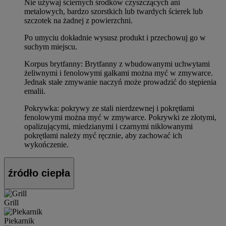
Nie używaj ściernych środków czyszczących ani
metalowych, bardzo szorstkich lub twardych ścierek lub
szczotek na żadnej z powierzchni.
Po umyciu dokładnie wysusz produkt i przechowuj go w
suchym miejscu.
Korpus brytfanny: Brytfanny z wbudowanymi uchwytami
żeliwnymi i fenolowymi gałkami można myć w zmywarce.
Jednak stałe zmywanie naczyń może prowadzić do stępienia
emalii.
Pokrywka: pokrywy ze stali nierdzewnej i pokrętłami
fenolowymi można myć w zmywarce. Pokrywki ze złotymi,
opalizującymi, miedzianymi i czarnymi niklowanymi
pokrętłami należy myć ręcznie, aby zachować ich
wykończenie.
źródło ciepła
Grill
Piekarnik