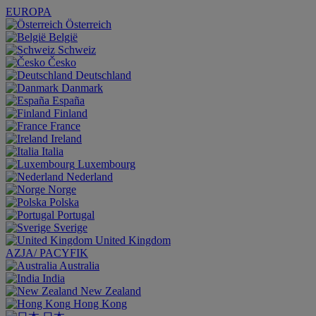
EUROPA
Österreich
België
Schweiz
Česko
Deutschland
Danmark
España
Finland
France
Ireland
Italia
Luxembourg
Nederland
Norge
Polska
Portugal
Sverige
United Kingdom
AZJA/ PACYFIK
Australia
India
New Zealand
Hong Kong