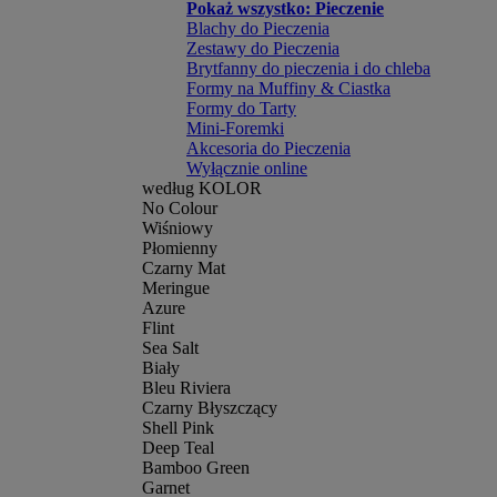
Pokaż wszystko: Pieczenie
Blachy do Pieczenia
Zestawy do Pieczenia
Brytfanny do pieczenia i do chleba
Formy na Muffiny & Ciastka
Formy do Tarty
Mini-Foremki
Akcesoria do Pieczenia
Wyłącznie online
według KOLOR
No Colour
Wiśniowy
Płomienny
Czarny Mat
Meringue
Azure
Flint
Sea Salt
Biały
Bleu Riviera
Czarny Błyszczący
Shell Pink
Deep Teal
Bamboo Green
Garnet