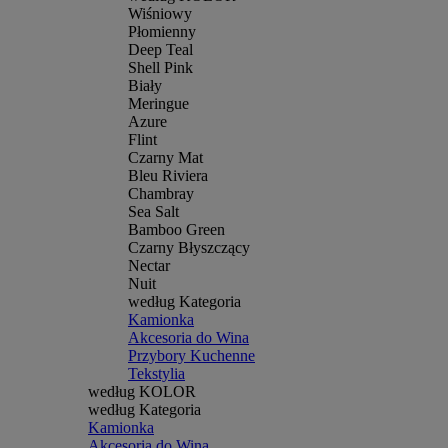
Wiśniowy
Płomienny
Deep Teal
Shell Pink
Biały
Meringue
Azure
Flint
Czarny Mat
Bleu Riviera
Chambray
Sea Salt
Bamboo Green
Czarny Błyszczący
Nectar
Nuit
według Kategoria
Kamionka
Akcesoria do Wina
Przybory Kuchenne
Tekstylia
według KOLOR
według Kategoria
Kamionka
Akcesoria do Wina