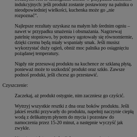
indukcyjnych: jeśli produkt zostanie postawiony na palniku o
nieodpowiedniej wielkości, kuchenka może go „nie
rozpoznać”.
Najlepsze rezultaty uzyskasz na małym lub średnim ogniu –
nawet w przypadku smażenia i obsmażania. Nagrzewaj
patelnię stopniowo, by potrawy ugotowały się równomiernie,
dzięki czemu będą miały wspaniały smak. Jeśli musisz
wykorzystać duży ogień, obniż moc palnika po osiągnięciu
pożądanej temperatury.
Nigdy nie przesuwaj produktu na kuchence ze szklaną płytą,
ponieważ może to uszkodzić produkt oraz szkło. Zawsze
podnoś produkt, jeśli chcesz go przestawić.
Czyszczenie:
Zaczekaj, aż produkt ostygnie, nim zaczniesz go czyścić.
Wytrzyj wszystkie resztki z dna oraz boków produktu. Jeśli
jakieś resztki przywarły do produktu, napełnij naczynie ciepłą
wodą z delikatnym płynem do mycia i pozostaw do
namoczenia przez 15-20 minut, a następnie wyczyść jak
zwykle.