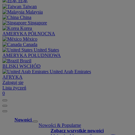
日本
Taiwan
Malaysia
China
Singapore
Korea
AMERYKA PÓŁNOCNA
México
Canada
United States
AMERYKA POŁUDNIOWA
Brazil
BLISKI WSCHÓD
United Arab Emirates
AFRYKA
Zaloguj się
Lista życzeń
0
Nowości
Nowości & Popularne
Zobacz wszystkie nowości