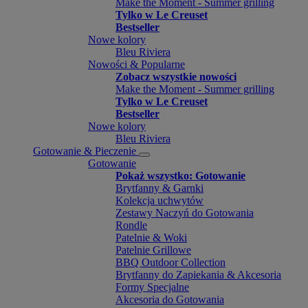
Make the Moment - Summer grilling
Tylko w Le Creuset
Bestseller
Nowe kolory
Bleu Riviera
Nowości & Popularne
Zobacz wszystkie nowości
Make the Moment - Summer grilling
Tylko w Le Creuset
Bestseller
Nowe kolory
Bleu Riviera
Gotowanie & Pieczenie
Gotowanie
Pokaż wszystko: Gotowanie
Brytfanny & Garnki
Kolekcja uchwytów
Zestawy Naczyń do Gotowania
Rondle
Patelnie & Woki
Patelnie Grillowe
BBQ Outdoor Collection
Brytfanny do Zapiekania & Akcesoria
Formy Specjalne
Akcesoria do Gotowania