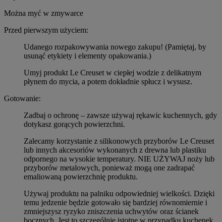
Można myć w zmywarce
Przed pierwszym użyciem:
Udanego rozpakowywania nowego zakupu! (Pamiętaj, by
usunąć etykiety i elementy opakowania.)
Umyj produkt Le Creuset w ciepłej wodzie z delikatnym
płynem do mycia, a potem dokładnie spłucz i wysusz.
Gotowanie:
Zadbaj o ochronę – zawsze używaj rękawic kuchennych, gdy
dotykasz gorących powierzchni.
Zalecamy korzystanie z silikonowych przyborów Le Creuset
lub innych akcesoriów wykonanych z drewna lub plastiku
odpornego na wysokie temperatury. NIE UŻYWAJ noży lub
przyborów metalowych, ponieważ mogą one zadrapać
emaliowaną powierzchnię produktu.
Używaj produktu na palniku odpowiedniej wielkości. Dzięki
temu jedzenie będzie gotowało się bardziej równomiernie i
zmniejszysz ryzyko zniszczenia uchwytów oraz ścianek
bocznych. Jest to szczególnie istotne w przypadku kuchenek