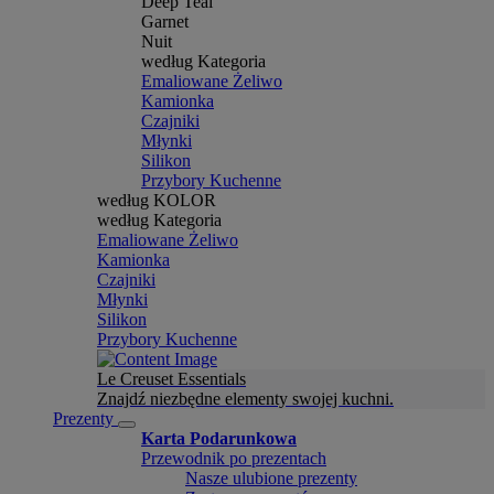
Deep Teal
Garnet
Nuit
według Kategoria
Emaliowane Żeliwo
Kamionka
Czajniki
Młynki
Silikon
Przybory Kuchenne
według KOLOR
według Kategoria
Emaliowane Żeliwo
Kamionka
Czajniki
Młynki
Silikon
Przybory Kuchenne
Le Creuset Essentials
Znajdź niezbędne elementy swojej kuchni.
Prezenty
Karta Podarunkowa
Przewodnik po prezentach
Nasze ulubione prezenty