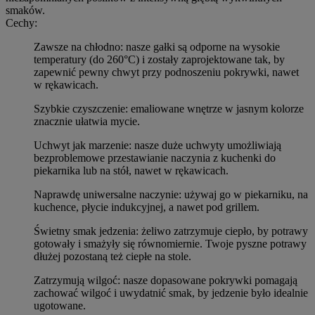
smaków.
Cechy:
Zawsze na chłodno: nasze gałki są odporne na wysokie
temperatury (do 260°C) i zostały zaprojektowane tak, by
zapewnić pewny chwyt przy podnoszeniu pokrywki, nawet
w rękawicach.
Szybkie czyszczenie: emaliowane wnętrze w jasnym kolorze
znacznie ułatwia mycie.
Uchwyt jak marzenie: nasze duże uchwyty umożliwiają
bezproblemowe przestawianie naczynia z kuchenki do
piekarnika lub na stół, nawet w rękawicach.
Naprawdę uniwersalne naczynie: używaj go w piekarniku, na
kuchence, płycie indukcyjnej, a nawet pod grillem.
Świetny smak jedzenia: żeliwo zatrzymuje ciepło, by potrawy
gotowały i smażyły się równomiernie. Twoje pyszne potrawy
dłużej pozostaną też ciepłe na stole.
Zatrzymują wilgoć: nasze dopasowane pokrywki pomagają
zachować wilgoć i uwydatnić smak, by jedzenie było idealnie
ugotowane.