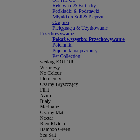
Rękawice & Fartuchy
Podkładki & Podstawki
Młynki do Soli & Pieprzu
Czajniki
Pielęgnacja & Użytkowanie
Przechowywanie
Pokaż wszystko: Przechowywanie
Pojemniki
Pojemniki na przybory
Pet Collection
według KOLOR
Wiśniowy
No Colour
Płomienny
Czarny Błyszczący
Flint
Azure
Biały
Meringue
Czarny Mat
Nectar
Bleu Riviera
Bamboo Green
Sea Salt