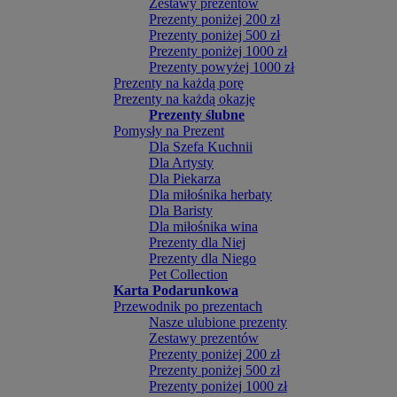
Zestawy prezentów
Prezenty poniżej 200 zł
Prezenty poniżej 500 zł
Prezenty poniżej 1000 zł
Prezenty powyżej 1000 zł
Prezenty na każdą porę
Prezenty na każdą okazję
Prezenty ślubne
Pomysły na Prezent
Dla Szefa Kuchnii
Dla Artysty
Dla Piekarza
Dla miłośnika herbaty
Dla Baristy
Dla miłośnika wina
Prezenty dla Niej
Prezenty dla Niego
Pet Collection
Karta Podarunkowa
Przewodnik po prezentach
Nasze ulubione prezenty
Zestawy prezentów
Prezenty poniżej 200 zł
Prezenty poniżej 500 zł
Prezenty poniżej 1000 zł