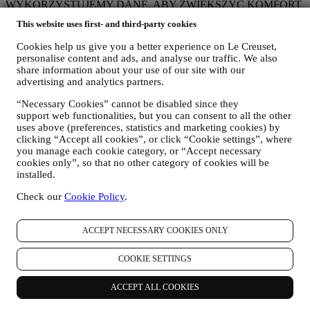
WYKORZYSTUJEMY DANE, ABY ZWIĘKSZYĆ KOMFORT
GOTOWANIA Z LE CREUSET I INFORMOWAĆ
This website uses first- and third-party cookies
UŻYTKOWNIKA O AKTUALNOŚCIACH I OFERTACH
Jeżeli użytkownik zdecyduje się dodać swoje dane do bazy danych
Cookies help us give you a better experience on Le Creuset,
klientów grupy i otrzymywać newsletter Le Creuset i inną
personalise content and ads, and analyse our traffic. We also
komunikację marketingową, będziemy przesyłać mu
share information about your use of our site with our
spersonalizowane treści i informować, gdy nowe produkty zostaną
advertising and analytics partners.
wprowadzone na rynek, gdy pojawią się oferty specjalne, pokazy
gotowania albo nadchodzące wydarzenia bądź promocje
“Necessary Cookies” cannot be disabled since they
support web functionalities, but you can consent to all the other
skierowane do użytkownika.
uses above (preferences, statistics and marketing cookies) by
Opt out:
W każdej chwili mogą Państwo zaprzestać otrzymywania
clicking “Accept all cookies”, or click “Cookie settings”, where
naszych komunikatów marketingowych, bezpłatnie, za pomocą
you manage each cookie category, or “Accept necessary
opcji wyświetlanych jako część komunikatu (np. aby wypisać się z
cookies only”, so that no other category of cookies will be
newslettera, możesz kliknąć w link rezygnacji znajdujący się na dole
installed.
każdego e-maila). W każdym przypadku chęci zaprzestania naszych
działań marketingowych, napisz do nas na adres
Check our
Cookie Policy
.
privacy@lecreuset.com
. Przetworzymy Twoją rezygnację tak
szybko, jak to możliwe, ale w niektórych okolicznościach możesz
otrzymać kilka kolejnych komunikatów, dopóki rezygnacja nie
ACCEPT NECESSARY COOKIES ONLY
zostanie całkowicie przetworzona.
TWOJE DANE SĄ POD TWOJĄ KONTROLĄ
COOKIE SETTINGS
Pamiętaj, że masz kontrolę nad swoimi danymi i w każdej chwili
możesz zarządzać swoimi preferencjami. Zapewniamy, że nigdy nie
ACCEPT ALL COOKIES
przekażemy Twoich danych organizacjom zewnętrznym dla ich
własnych celów marketingowych bez Twojej zgody. W celu