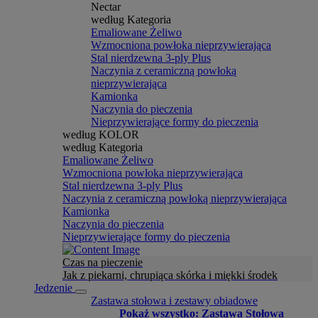
Nectar
według Kategoria
Emaliowane Żeliwo
Wzmocniona powłoka nieprzywierająca
Stal nierdzewna 3-ply Plus
Naczynia z ceramiczną powłoką
nieprzywierająca
Kamionka
Naczynia do pieczenia
Nieprzywierające formy do pieczenia
według KOLOR
według Kategoria
Emaliowane Żeliwo
Wzmocniona powłoka nieprzywierająca
Stal nierdzewna 3-ply Plus
Naczynia z ceramiczną powłoką nieprzywierająca
Kamionka
Naczynia do pieczenia
Nieprzywierające formy do pieczenia
Czas na pieczenie
Jak z piekarni, chrupiąca skórka i miękki środek
Jedzenie
Zastawa stołowa i zestawy obiadowe
Pokaż wszystko: Zastawa Stołowa