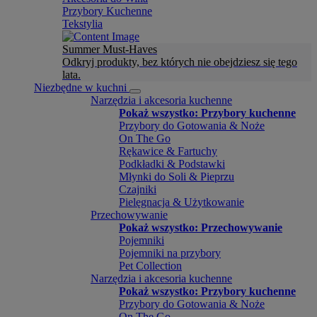
Przybory Kuchenne
Tekstylia
Summer Must-Haves
Odkryj produkty, bez których nie obejdziesz się tego
lata.
Niezbędne w kuchni
Narzędzia i akcesoria kuchenne
Pokaż wszystko: Przybory kuchenne
Przybory do Gotowania & Noże
On The Go
Rękawice & Fartuchy
Podkładki & Podstawki
Młynki do Soli & Pieprzu
Czajniki
Pielęgnacja & Użytkowanie
Przechowywanie
Pokaż wszystko: Przechowywanie
Pojemniki
Pojemniki na przybory
Pet Collection
Narzędzia i akcesoria kuchenne
Pokaż wszystko: Przybory kuchenne
Przybory do Gotowania & Noże
On The Go