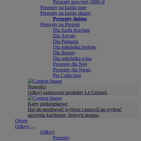
Prezenty powyżej 1000 zł
Prezenty na każdą porę
Prezenty na każdą okazję
Prezenty ślubne
Pomysły na Prezent
Dla Szefa Kuchnii
Dla Artysty
Dla Piekarza
Dla miłośnika herbaty
Dla Baristy
Dla miłośnika wina
Prezenty dla Niej
Prezenty dla Niego
Pet Collection
Nowości
Odkryj najnowsze produkty Le Creuset.
Karty podarunkowe
Daj im możliwość wyboru i pozwól im wybrać
naczynia kuchenne, których pragną.
Oferty
Odkryj
Odkryj
Przepisy