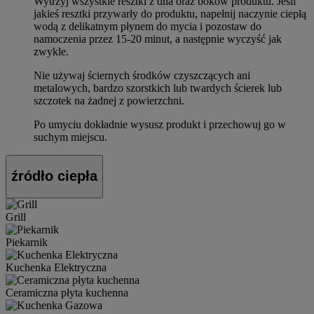
Wytrzyj wszystkie resztki z dna oraz boków produktu. Jeśli
jakieś resztki przywarły do produktu, napełnij naczynie ciepłą
wodą z delikatnym płynem do mycia i pozostaw do
namoczenia przez 15-20 minut, a następnie wyczyść jak
zwykle.
Nie używaj ściernych środków czyszczących ani
metalowych, bardzo szorstkich lub twardych ścierek lub
szczotek na żadnej z powierzchni.
Po umyciu dokładnie wysusz produkt i przechowuj go w
suchym miejscu.
źródło ciepła
Grill
Piekarnik
Kuchenka Elektryczna
Ceramiczna płyta kuchenna