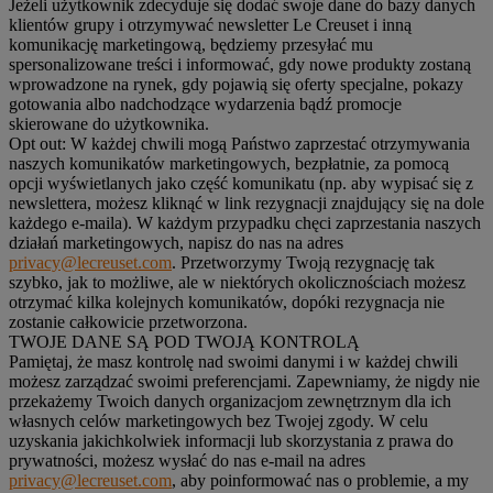
Jeżeli użytkownik zdecyduje się dodać swoje dane do bazy danych
klientów grupy i otrzymywać newsletter Le Creuset i inną
komunikację marketingową, będziemy przesyłać mu
spersonalizowane treści i informować, gdy nowe produkty zostaną
wprowadzone na rynek, gdy pojawią się oferty specjalne, pokazy
gotowania albo nadchodzące wydarzenia bądź promocje
skierowane do użytkownika.
Opt out:
W każdej chwili mogą Państwo zaprzestać otrzymywania
naszych komunikatów marketingowych, bezpłatnie, za pomocą
opcji wyświetlanych jako część komunikatu (np. aby wypisać się z
newslettera, możesz kliknąć w link rezygnacji znajdujący się na dole
każdego e-maila). W każdym przypadku chęci zaprzestania naszych
działań marketingowych, napisz do nas na adres
privacy@lecreuset.com
. Przetworzymy Twoją rezygnację tak
szybko, jak to możliwe, ale w niektórych okolicznościach możesz
otrzymać kilka kolejnych komunikatów, dopóki rezygnacja nie
zostanie całkowicie przetworzona.
TWOJE DANE SĄ POD TWOJĄ KONTROLĄ
Pamiętaj, że masz kontrolę nad swoimi danymi i w każdej chwili
możesz zarządzać swoimi preferencjami. Zapewniamy, że nigdy nie
przekażemy Twoich danych organizacjom zewnętrznym dla ich
własnych celów marketingowych bez Twojej zgody. W celu
uzyskania jakichkolwiek informacji lub skorzystania z prawa do
prywatności, możesz wysłać do nas e-mail na adres
privacy@lecreuset.com
, aby poinformować nas o problemie, a my