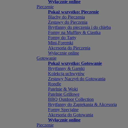
Wyłącznie online
Pieczenie
Pokaż wszystko: Pieczenie
Blachy do Pieczenia
Zestawy do Pieczenia
Brytfanny do pieczenia i do chleba
Formy na Muffiny & Ciastka
Formy do Tarty
Mini-Foremki
Akcesoria do Pieczenia
Wyłącznie online
Gotowanie
Pokaż wszystko: Gotowanie
Brytfanny & Garnki
Kolekcja uchwytów
Zestawy Naczyń do Gotowania
Rondle
Patelnie & Woki
Patelnie Grillowe
BBQ Outdoor Collection
Brytfanny do Zapiekania & Akcesoria
Formy Specjalne
Akcesoria do Gotowania
Wyłącznie online
Pieczenie