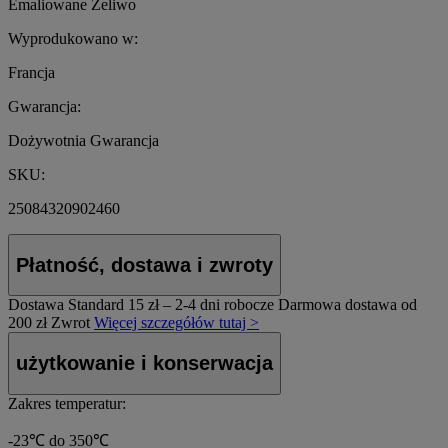
Emaliowane Żeliwo
Wyprodukowano w:
Francja
Gwarancja:
Dożywotnia Gwarancja
SKU:
25084320902460
Płatność, dostawa i zwroty
Dostawa Standard
15 zł – 2-4 dni robocze
Darmowa dostawa od
200 zł
Zwrot
Więcej szczegółów tutaj >
użytkowanie i konserwacja
Zakres temperatur:
-23℃ do 350℃