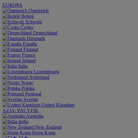
EUROPA
Österreich
België
Schweiz
Česko
Deutschland
Danmark
España
Finland
France
Ireland
Italia
Luxembourg
Nederland
Norge
Polska
Portugal
Sverige
United Kingdom
AZJA/ PACYFIK
Australia
India
New Zealand
Hong Kong