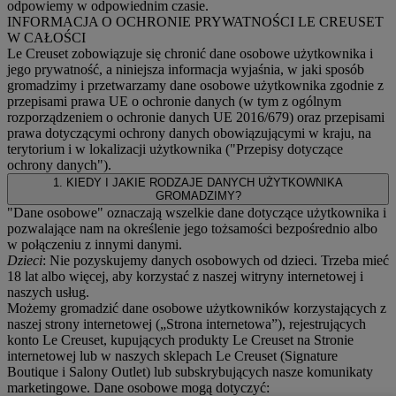
odpowiemy w odpowiednim czasie.
INFORMACJA O OCHRONIE PRYWATNOŚCI LE CREUSET
W CAŁOŚCI
Le Creuset zobowiązuje się chronić dane osobowe użytkownika i
jego prywatność, a niniejsza informacja wyjaśnia, w jaki sposób
gromadzimy i przetwarzamy dane osobowe użytkownika zgodnie z
przepisami prawa UE o ochronie danych (w tym z ogólnym
rozporządzeniem o ochronie danych UE 2016/679) oraz przepisami
prawa dotyczącymi ochrony danych obowiązującymi w kraju, na
terytorium i w lokalizacji użytkownika ("
Przepisy dotyczące
ochrony danych
").
1. KIEDY I JAKIE RODZAJE DANYCH UŻYTKOWNIKA
GROMADZIMY?
"Dane osobowe" oznaczają wszelkie dane dotyczące użytkownika i
pozwalające nam na określenie jego tożsamości bezpośrednio albo
w połączeniu z innymi danymi.
Dzieci
: Nie pozyskujemy danych osobowych od dzieci. Trzeba mieć
18 lat albo więcej, aby korzystać z naszej witryny internetowej i
naszych usług.
Możemy gromadzić dane osobowe użytkowników korzystających z
naszej strony internetowej („Strona internetowa”), rejestrujących
konto Le Creuset, kupujących produkty Le Creuset na Stronie
internetowej lub w naszych sklepach Le Creuset (Signature
Boutique i Salony Outlet) lub subskrybujących nasze komunikaty
marketingowe. Dane osobowe mogą dotyczyć: