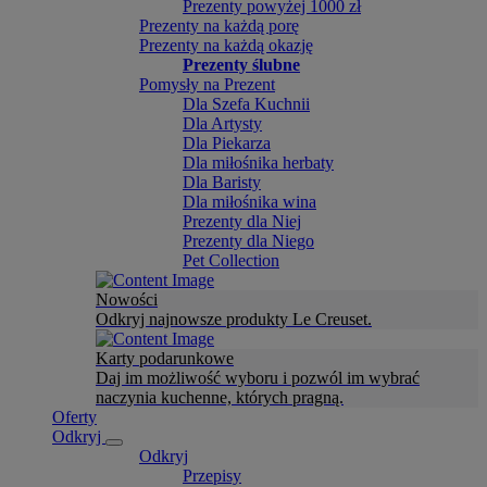
Prezenty powyżej 1000 zł
Prezenty na każdą porę
Prezenty na każdą okazję
Prezenty ślubne
Pomysły na Prezent
Dla Szefa Kuchnii
Dla Artysty
Dla Piekarza
Dla miłośnika herbaty
Dla Baristy
Dla miłośnika wina
Prezenty dla Niej
Prezenty dla Niego
Pet Collection
Nowości
Odkryj najnowsze produkty Le Creuset.
Karty podarunkowe
Daj im możliwość wyboru i pozwól im wybrać
naczynia kuchenne, których pragną.
Oferty
Odkryj
Odkryj
Przepisy