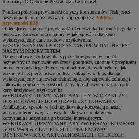
Informacja O Ochronie Prywatności Le Creuset
Poniższa polityka prywatności dotyczy konsumentów. Jeśli jesteś
naszym partnerem biznesowym, zapoznaj się z
Polityką
prywatności B2B
Obiecujemy szanować prywatność użytkownika i chronić jego dane
osobowe! Zawsze informujemy, w jaki sposób i dlaczego
wykorzystujemy dane osobowe użytkownika.
BEZPIECZEŃSTWO PODCZAS ZAKUPÓW ONLINE JEST
NASZYM PRIORYTETEM
Dane osobowe użytkownika są przechowywane w sposób
bezpieczny i z zachowaniem ścisłej poufności, zgodnie z przepisami
prawa europejskiego dotyczącymi ochrony danych. Wiemy, jak
ważne jest bezpieczeństwo podczas zakupów online, dlatego
wykorzystujemy najnowsze technologie, aby zapewnić ochronę i
całkowitą poufność wszystkich danych osobowych oraz danych
karty kredytowej użytkownika.
WYKORZYSTUJEMY DANE, ABY UŁATWIĆ ZAKUPY I
DOSTOSOWAĆ JE DO POTRZEB UŻYTKOWNIKA
Analizujemy sposób, w jaki użytkownicy korzystają z naszej
witryny internetowej i z naszych usług w celu ułatwienia
korzystania i uczynienia go bardziej interesującym.
WYKORZYSTUJEMY DANE, ABY ZWIĘKSZYĆ KOMFORT
GOTOWANIA Z LE CREUSET I INFORMOWAĆ
UŻYTKOWNIKA O AKTUALNOŚCIACH I OFERTACH