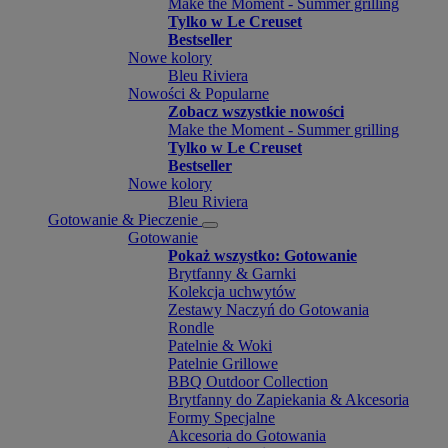
Make the Moment - Summer grilling
Tylko w Le Creuset
Bestseller
Nowe kolory
Bleu Riviera
Nowości & Popularne
Zobacz wszystkie nowości
Make the Moment - Summer grilling
Tylko w Le Creuset
Bestseller
Nowe kolory
Bleu Riviera
Gotowanie & Pieczenie
Gotowanie
Pokaż wszystko: Gotowanie
Brytfanny & Garnki
Kolekcja uchwytów
Zestawy Naczyń do Gotowania
Rondle
Patelnie & Woki
Patelnie Grillowe
BBQ Outdoor Collection
Brytfanny do Zapiekania & Akcesoria
Formy Specjalne
Akcesoria do Gotowania