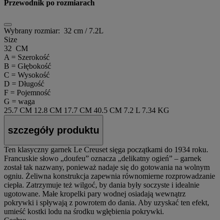
Przewodnik po rozmiarach
Wybrany rozmiar:
32 cm / 7.2L
Size
32 CM
A = Szerokość
B = Głębokość
C = Wysokość
D = Długość
F = Pojemność
G = waga
25.7 CM
12.8 CM
17.7 CM
40.5 CM
7.2 L
7.34 KG
szczegóły produktu
Ten klasyczny garnek Le Creuset sięga początkami do 1934 roku.
Francuskie słowo „doufeu” oznacza „delikatny ogień” – garnek
został tak nazwany, ponieważ nadaje się do gotowania na wolnym
ogniu. Żeliwna konstrukcja zapewnia równomierne rozprowadzanie
ciepła. Zatrzymuje też wilgoć, by dania były soczyste i idealnie
ugotowane. Małe kropelki pary wodnej osiadają wewnątrz
pokrywki i spływają z powrotem do dania. Aby uzyskać ten efekt,
umieść kostki lodu na środku wgłębienia pokrywki.