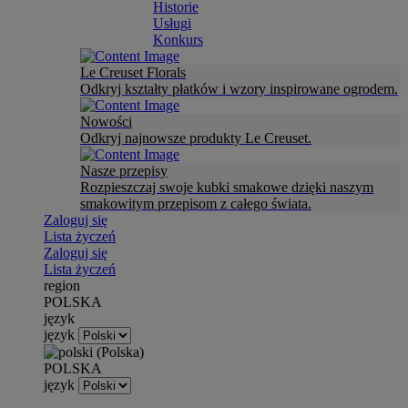
Historie
Usługi
Konkurs
Le Creuset Florals
Odkryj kształty płatków i wzory inspirowane ogrodem.
Nowości
Odkryj najnowsze produkty Le Creuset.
Nasze przepisy
Rozpieszczaj swoje kubki smakowe dzięki naszym
smakowitym przepisom z całego świata.
Zaloguj się
Lista życzeń
Zaloguj się
Lista życzeń
region
POLSKA
język
język
POLSKA
język