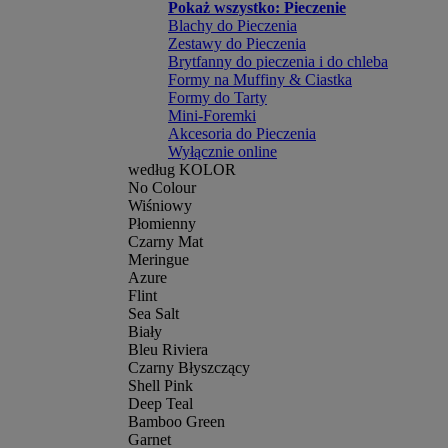
Pokaż wszystko: Pieczenie
Blachy do Pieczenia
Zestawy do Pieczenia
Brytfanny do pieczenia i do chleba
Formy na Muffiny & Ciastka
Formy do Tarty
Mini-Foremki
Akcesoria do Pieczenia
Wyłącznie online
według KOLOR
No Colour
Wiśniowy
Płomienny
Czarny Mat
Meringue
Azure
Flint
Sea Salt
Biały
Bleu Riviera
Czarny Błyszczący
Shell Pink
Deep Teal
Bamboo Green
Garnet