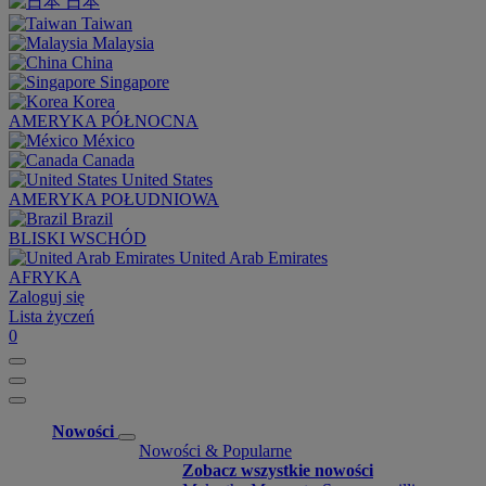
日本
Taiwan
Malaysia
China
Singapore
Korea
AMERYKA PÓŁNOCNA
México
Canada
United States
AMERYKA POŁUDNIOWA
Brazil
BLISKI WSCHÓD
United Arab Emirates
AFRYKA
Zaloguj się
Lista życzeń
0
Nowości
Nowości & Popularne
Zobacz wszystkie nowości