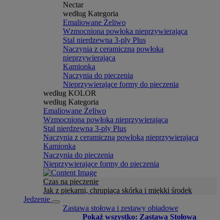
Nectar
według Kategoria
Emaliowane Żeliwo
Wzmocniona powłoka nieprzywierająca
Stal nierdzewna 3-ply Plus
Naczynia z ceramiczną powłoką
nieprzywierająca
Kamionka
Naczynia do pieczenia
Nieprzywierające formy do pieczenia
według KOLOR
według Kategoria
Emaliowane Żeliwo
Wzmocniona powłoka nieprzywierająca
Stal nierdzewna 3-ply Plus
Naczynia z ceramiczną powłoką nieprzywierająca
Kamionka
Naczynia do pieczenia
Nieprzywierające formy do pieczenia
Czas na pieczenie
Jak z piekarni, chrupiąca skórka i miękki środek
Jedzenie
Zastawa stołowa i zestawy obiadowe
Pokaż wszystko: Zastawa Stołowa