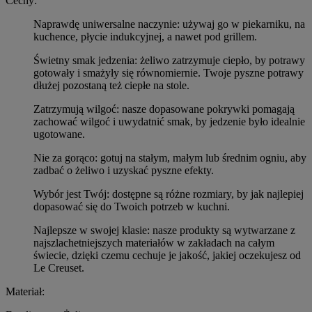
Cechy:
Naprawdę uniwersalne naczynie: używaj go w piekarniku, na
kuchence, płycie indukcyjnej, a nawet pod grillem.
Świetny smak jedzenia: żeliwo zatrzymuje ciepło, by potrawy
gotowały i smażyły się równomiernie. Twoje pyszne potrawy
dłużej pozostaną też ciepłe na stole.
Zatrzymują wilgoć: nasze dopasowane pokrywki pomagają
zachować wilgoć i uwydatnić smak, by jedzenie było idealnie
ugotowane.
Nie za gorąco: gotuj na stałym, małym lub średnim ogniu, aby
zadbać o żeliwo i uzyskać pyszne efekty.
Wybór jest Twój: dostępne są różne rozmiary, by jak najlepiej
dopasować się do Twoich potrzeb w kuchni.
Najlepsze w swojej klasie: nasze produkty są wytwarzane z
najszlachetniejszych materiałów w zakładach na całym
świecie, dzięki czemu cechuje je jakość, jakiej oczekujesz od
Le Creuset.
Materiał: