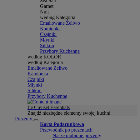
Sea Salt
Garnet
Nuit
według Kategoria
Emaliowane Żeliwo
Kamionka
Czajniki
Młynki
Silikon
Przybory Kuchenne
według KOLOR
według Kategoria
Emaliowane Żeliwo
Kamionka
Czajniki
Młynki
Silikon
Przybory Kuchenne
Le Creuset Essentials
Znajdź niezbędne elementy swojej kuchni.
Prezenty
Karta Podarunkowa
Przewodnik po prezentach
Nasze ulubione prezenty