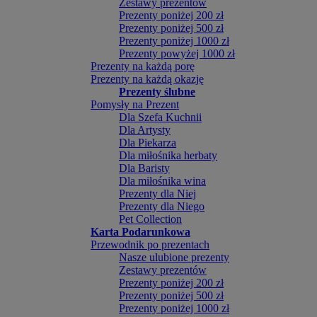
Zestawy prezentów
Prezenty poniżej 200 zł
Prezenty poniżej 500 zł
Prezenty poniżej 1000 zł
Prezenty powyżej 1000 zł
Prezenty na każdą porę
Prezenty na każdą okazję
Prezenty ślubne
Pomysły na Prezent
Dla Szefa Kuchnii
Dla Artysty
Dla Piekarza
Dla miłośnika herbaty
Dla Baristy
Dla miłośnika wina
Prezenty dla Niej
Prezenty dla Niego
Pet Collection
Karta Podarunkowa
Przewodnik po prezentach
Nasze ulubione prezenty
Zestawy prezentów
Prezenty poniżej 200 zł
Prezenty poniżej 500 zł
Prezenty poniżej 1000 zł