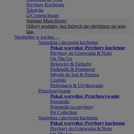
Przybory Kuchenne
Tekstylia
Summer Must-Haves
Odkryj produkty, bez których nie obejdziesz się tego
lata.
Niezbędne w kuchni
Narzędzia i akcesoria kuchenne
Pokaż wszystko: Przybory kuchenne
Przybory do Gotowania & Noże
On The Go
Rękawice & Fartuchy
Podkładki & Podstawki
Młynki do Soli & Pieprzu
Czajniki
Pielęgnacja & Użytkowanie
Przechowywanie
Pokaż wszystko: Przechowywanie
Pojemniki
Pojemniki na przybory
Pet Collection
Narzędzia i akcesoria kuchenne
Pokaż wszystko: Przybory kuchenne
Przybory do Gotowania & Noże
On The Go