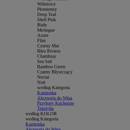
Wiśniowy
Płomienny
Deep Teal
Shell Pink
Biały
Meringue
Azure
Flint
Czarny Mat
Bleu Riviera
Chambray
Sea Salt
Bamboo Green
Czarny Błyszczący
Nectar
Nuit
według Kategoria
Kamionka
Akcesoria do Wina
Przybory Kuchenne
Tekstylia
według KOLOR
według Kategoria
Kamionka
Akcesoria do Wina