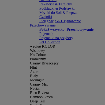
Rękawice & Fartuchy
Podkładki & Podstawki
Młynki do Soli & Pieprzu
Czajniki
Pielęgnacja & Użytkowanie
Przechowywanie
Pokaż wszystko: Przechowywanie
Pojemniki
Pojemniki na przybory
Pet Collection
według KOLOR
Wiśniowy
No Colour
Płomienny
Czarny Błyszczący
Flint
Azure
Biały
Meringue
Czarny Mat
Nectar
Bleu Riviera
Bamboo Green
Deep Teal