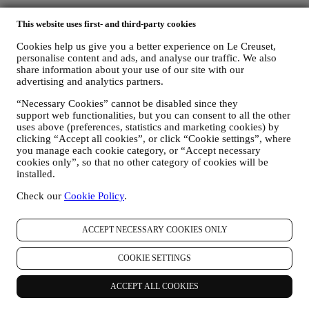
dane zakupu, na przykład datę i godzinę zakupu, dane
This website uses first- and third-party cookies
dostawy, dane i informacje szczegółowe dotyczące produktu i
płatności w celu realizacji zamówień;
Cookies help us give you a better experience on Le Creuset,
dane użytkownika dotyczące historii przeglądania Internetu
personalise content and ads, and analyse our traffic. We also
(np. identyfikatory internetowe – takie jak adres IP, wersja
share information about your use of our site with our
przeglądarki, system operacyjny, czas trwania wizyty,
advertising and analytics partners.
powracający użytkownik, pochodzenie geograficzne)
gromadzone podczas wizyt w Witrynie internetowej
“Necessary Cookies” cannot be disabled since they
support web functionalities, but you can consent to all the other
(niezależnie od bycia zarejestrowanym użytkownikiem)
uses above (preferences, statistics and marketing cookies) by
poprzez korzystanie z logów lub technologii śledzenia, takich
clicking “Accept all cookies”, or click “Cookie settings”, where
jak "pliki cookie" i innych podobnych technologii (w tym
you manage each cookie category, or “Accept necessary
technologię Piksela Śledzącego) ,informacje na temat
cookies only”, so that no other category of cookies will be
gromadzenia danych za pomocą plików cookie można
installed.
znaleźć w naszej
Polityce plików cookie
w celu ulepszenia
naszych usług i reklam albo do celów analizy statystycznej –
Check our
Cookie Policy
.
w większości przypadków nie będziemy w stanie
zidentyfikować użytkownika na podstawie tych danych;
informacje zwrotne, wnioski, skargi, zapytania albo interakcje
ACCEPT NECESSARY COOKIES ONLY
z nami (na przykład wiadomości użytkownika, zapisy chatów,
posty w mediach społecznościowych, wiadomości e-mail albo
COOKIE SETTINGS
rozmowy telefoniczne).
ACCEPT ALL COOKIES
Dane osobowe użytkownika gromadzone podczas korzystania z
Witryny internetowej albo podawane przez niego w inny sposób