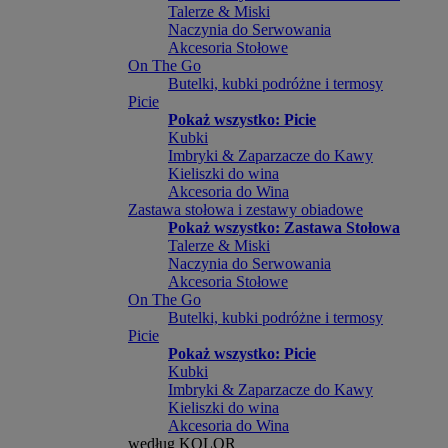
Talerze & Miski
Naczynia do Serwowania
Akcesoria Stołowe
On The Go
Butelki, kubki podróżne i termosy
Picie
Pokaż wszystko: Picie
Kubki
Imbryki & Zaparzacze do Kawy
Kieliszki do wina
Akcesoria do Wina
Zastawa stołowa i zestawy obiadowe
Pokaż wszystko: Zastawa Stołowa
Talerze & Miski
Naczynia do Serwowania
Akcesoria Stołowe
On The Go
Butelki, kubki podróżne i termosy
Picie
Pokaż wszystko: Picie
Kubki
Imbryki & Zaparzacze do Kawy
Kieliszki do wina
Akcesoria do Wina
według KOLOR