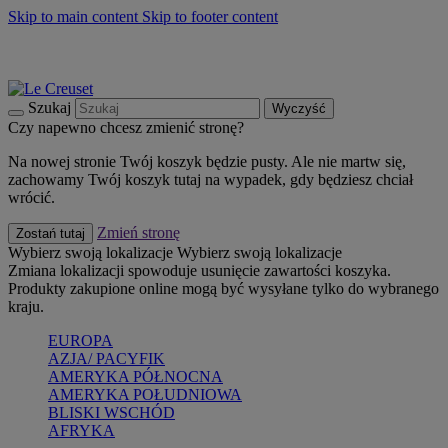
Skip to main content
Skip to footer content
Summer must-haves
Kup Teraz
Bezpłatna dostawa naczyń
Dostawa w ciągu 2-3 dni roboczych
Szukaj
Wyczyść
Czy napewno chcesz zmienić stronę?
Na nowej stronie Twój koszyk będzie pusty. Ale nie martw się,
zachowamy Twój koszyk tutaj na wypadek, gdy będziesz chciał
wrócić.
Zmień stronę
Zostań tutaj
Wybierz swoją lokalizacje
Wybierz swoją lokalizacje
Zmiana lokalizacji spowoduje usunięcie zawartości koszyka.
Produkty zakupione online mogą być wysyłane tylko do wybranego
kraju.
EUROPA
AZJA/ PACYFIK
AMERYKA PÓŁNOCNA
AMERYKA POŁUDNIOWA
BLISKI WSCHÓD
AFRYKA