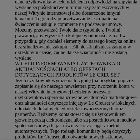
dane użytkownika w celu udzielenia odpowiedzi na zapytania
wysłane za pośrednictwem formularzy zamieszczonych w
naszej Witrynie internetowej albo dostarczone innymi
kanałami. Tego rodzaju przetwarzanie jest oparte na
świadczeniu usługi e-commerce na podstawie umowy.
Możemy przetwarzać Twoje dane (zgodnie z Twoimi
prawami), aby wysyłać Ci kolejne wiadomości e-mail w
przypadku, gdy dodałeś elementy do naszego koszyka online
bez sfinalizowania zakupu. Jeśli nie sfinalizujesz zakupu w
określonym czasie, żadne dalsze wiadomości nie zostaną
wysłane.
W CELU INFORMOWANIA UŻYTKOWNIKA O
AKTUALNOŚCIACH ALBO OFERTACH
DOTYCZĄCYCH PRODUKTÓW LE CREUSET
Jeżeli użytkownik wyraził na to zgodę (na przykład poprzez
zapisanie się do naszego newslettera przy tworzeniu konta w
naszej Witrynie internetowej będziemy przesyłać
użytkownikowi spersonalizowane wiadomości marketingowe
oraz aktualności dotyczące inicjatyw Le Creuset w lokalnych
oddziałach, lokalnych jednostek stowarzyszonych oraz
partnerów. Będziemy kontaktować się z użytkownikiem
głównie pocztą elektroniczną albo za pośrednictwem mediów
społecznościowych, jak również korzystając z metod
automatycznych. Tego rodzaju komunikaty będą dotyczyły
produktów Le Creuset albo otwarcia nowych sklepów,