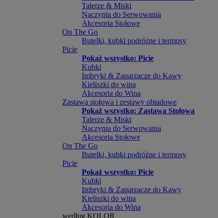
Talerze & Miski
Naczynia do Serwowania
Akcesoria Stołowe
On The Go
Butelki, kubki podróżne i termosy
Picie
Pokaż wszystko: Picie
Kubki
Imbryki & Zaparzacze do Kawy
Kieliszki do wina
Akcesoria do Wina
Zastawa stołowa i zestawy obiadowe
Pokaż wszystko: Zastawa Stołowa
Talerze & Miski
Naczynia do Serwowania
Akcesoria Stołowe
On The Go
Butelki, kubki podróżne i termosy
Picie
Pokaż wszystko: Picie
Kubki
Imbryki & Zaparzacze do Kawy
Kieliszki do wina
Akcesoria do Wina
według KOLOR