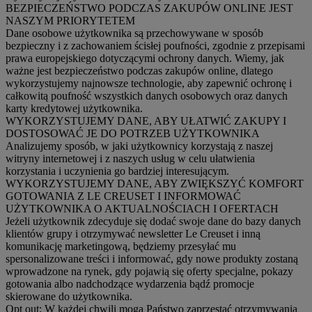
BEZPIECZEŃSTWO PODCZAS ZAKUPÓW ONLINE JEST
NASZYM PRIORYTETEM
Dane osobowe użytkownika są przechowywane w sposób
bezpieczny i z zachowaniem ścisłej poufności, zgodnie z przepisami
prawa europejskiego dotyczącymi ochrony danych. Wiemy, jak
ważne jest bezpieczeństwo podczas zakupów online, dlatego
wykorzystujemy najnowsze technologie, aby zapewnić ochronę i
całkowitą poufność wszystkich danych osobowych oraz danych
karty kredytowej użytkownika.
WYKORZYSTUJEMY DANE, ABY UŁATWIĆ ZAKUPY I
DOSTOSOWAĆ JE DO POTRZEB UŻYTKOWNIKA
Analizujemy sposób, w jaki użytkownicy korzystają z naszej
witryny internetowej i z naszych usług w celu ułatwienia
korzystania i uczynienia go bardziej interesującym.
WYKORZYSTUJEMY DANE, ABY ZWIĘKSZYĆ KOMFORT
GOTOWANIA Z LE CREUSET I INFORMOWAĆ
UŻYTKOWNIKA O AKTUALNOŚCIACH I OFERTACH
Jeżeli użytkownik zdecyduje się dodać swoje dane do bazy danych
klientów grupy i otrzymywać newsletter Le Creuset i inną
komunikację marketingową, będziemy przesyłać mu
spersonalizowane treści i informować, gdy nowe produkty zostaną
wprowadzone na rynek, gdy pojawią się oferty specjalne, pokazy
gotowania albo nadchodzące wydarzenia bądź promocje
skierowane do użytkownika.
Opt out:
W każdej chwili mogą Państwo zaprzestać otrzymywania