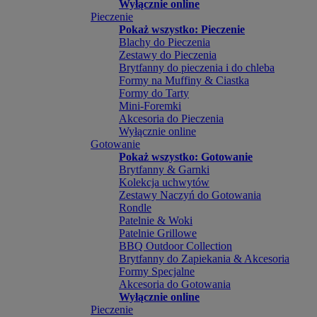
Wyłącznie online
Pieczenie
Pokaż wszystko: Pieczenie
Blachy do Pieczenia
Zestawy do Pieczenia
Brytfanny do pieczenia i do chleba
Formy na Muffiny & Ciastka
Formy do Tarty
Mini-Foremki
Akcesoria do Pieczenia
Wyłącznie online
Gotowanie
Pokaż wszystko: Gotowanie
Brytfanny & Garnki
Kolekcja uchwytów
Zestawy Naczyń do Gotowania
Rondle
Patelnie & Woki
Patelnie Grillowe
BBQ Outdoor Collection
Brytfanny do Zapiekania & Akcesoria
Formy Specjalne
Akcesoria do Gotowania
Wyłącznie online
Pieczenie