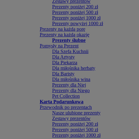
Zestawy prezentów
Prezenty poniżej 200 zł
Prezenty poniżej 500 zł
Prezenty poniżej 1000 zł
Prezenty powyżej 1000 zł
Prezenty na każdą porę
Prezenty na każdą okazję
Prezenty ślubne
Pomysły na Prezent
Dla Szefa Kuchnii
Dla Artysty
Dla Piekarza
Dla miłośnika herbaty
Dla Baristy
Dla miłośnika wina
Prezenty dla Niej
Prezenty dla Niego
Pet Collection
Karta Podarunkowa
Przewodnik po prezentach
Nasze ulubione prezenty
Zestawy prezentów
Prezenty poniżej 200 zł
Prezenty poniżej 500 zł
Prezenty poniżej 1000 zł