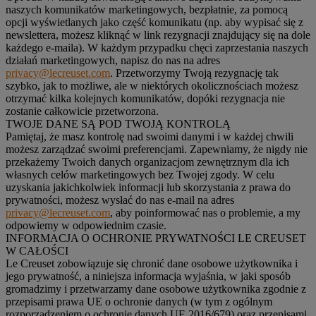
naszych komunikatów marketingowych, bezpłatnie, za pomocą
opcji wyświetlanych jako część komunikatu (np. aby wypisać się z
newslettera, możesz kliknąć w link rezygnacji znajdujący się na dole
każdego e-maila). W każdym przypadku chęci zaprzestania naszych
działań marketingowych, napisz do nas na adres
privacy@lecreuset.com
. Przetworzymy Twoją rezygnację tak
szybko, jak to możliwe, ale w niektórych okolicznościach możesz
otrzymać kilka kolejnych komunikatów, dopóki rezygnacja nie
zostanie całkowicie przetworzona.
TWOJE DANE SĄ POD TWOJĄ KONTROLĄ
Pamiętaj, że masz kontrolę nad swoimi danymi i w każdej chwili
możesz zarządzać swoimi preferencjami. Zapewniamy, że nigdy nie
przekażemy Twoich danych organizacjom zewnętrznym dla ich
własnych celów marketingowych bez Twojej zgody. W celu
uzyskania jakichkolwiek informacji lub skorzystania z prawa do
prywatności, możesz wysłać do nas e-mail na adres
privacy@lecreuset.com
, aby poinformować nas o problemie, a my
odpowiemy w odpowiednim czasie.
INFORMACJA O OCHRONIE PRYWATNOŚCI LE CREUSET
W CAŁOŚCI
Le Creuset zobowiązuje się chronić dane osobowe użytkownika i
jego prywatność, a niniejsza informacja wyjaśnia, w jaki sposób
gromadzimy i przetwarzamy dane osobowe użytkownika zgodnie z
przepisami prawa UE o ochronie danych (w tym z ogólnym
rozporządzeniem o ochronie danych UE 2016/679) oraz przepisami