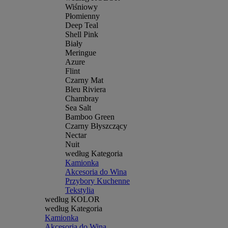
Wiśniowy
Płomienny
Deep Teal
Shell Pink
Biały
Meringue
Azure
Flint
Czarny Mat
Bleu Riviera
Chambray
Sea Salt
Bamboo Green
Czarny Błyszczący
Nectar
Nuit
według Kategoria
Kamionka
Akcesoria do Wina
Przybory Kuchenne
Tekstylia
według KOLOR
według Kategoria
Kamionka
Akcesoria do Wina