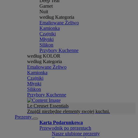
Deep Teal
Garnet
Nuit
według Kategoria
Emaliowane Żeliwo
Kamionka
Czajniki
Młynki
Silikon
Przybory Kuchenne
według KOLOR
według Kategoria
Emaliowane Żeliwo
Kamionka
Czajniki
Młynki
Silikon
Przybory Kuchenne
Le Creuset Essentials
Znajdź niezbędne elementy swojej kuchni.
Prezenty
Karta Podarunkowa
Przewodnik po prezentach
Nasze ulubione prezenty