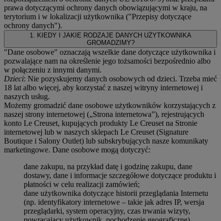
prawa dotyczącymi ochrony danych obowiązującymi w kraju, na
terytorium i w lokalizacji użytkownika ("
Przepisy dotyczące
ochrony danych
").
1. KIEDY I JAKIE RODZAJE DANYCH UŻYTKOWNIKA
GROMADZIMY?
"Dane osobowe" oznaczają wszelkie dane dotyczące użytkownika i
pozwalające nam na określenie jego tożsamości bezpośrednio albo
w połączeniu z innymi danymi.
Dzieci
: Nie pozyskujemy danych osobowych od dzieci. Trzeba mieć
18 lat albo więcej, aby korzystać z naszej witryny internetowej i
naszych usług.
Możemy gromadzić dane osobowe użytkowników korzystających z
naszej strony internetowej („Strona internetowa”), rejestrujących
konto Le Creuset, kupujących produkty Le Creuset na Stronie
internetowej lub w naszych sklepach Le Creuset (Signature
Boutique i Salony Outlet) lub subskrybujących nasze komunikaty
marketingowe. Dane osobowe mogą dotyczyć:
dane zakupu, na przykład datę i godzinę zakupu, dane
dostawy, dane i informacje szczegółowe dotyczące produktu i
płatności w celu realizacji zamówień;
dane użytkownika dotyczące historii przeglądania Internetu
(np. identyfikatory internetowe – takie jak adres IP, wersja
przeglądarki, system operacyjny, czas trwania wizyty,
powracający użytkownik, pochodzenie geograficzne)