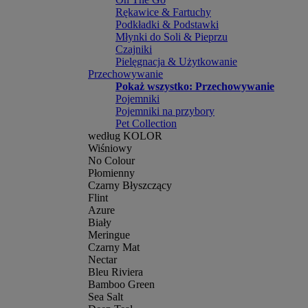
Rękawice & Fartuchy
Podkładki & Podstawki
Młynki do Soli & Pieprzu
Czajniki
Pielęgnacja & Użytkowanie
Przechowywanie
Pokaż wszystko: Przechowywanie
Pojemniki
Pojemniki na przybory
Pet Collection
według KOLOR
Wiśniowy
No Colour
Płomienny
Czarny Błyszczący
Flint
Azure
Biały
Meringue
Czarny Mat
Nectar
Bleu Riviera
Bamboo Green
Sea Salt