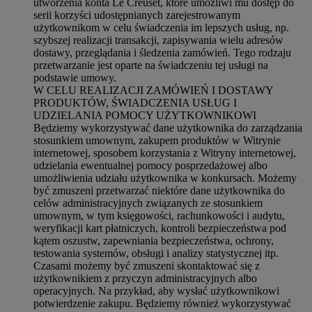
utworzenia konta Le Creuset, które umożliwi mu dostęp do
serii korzyści udostępnianych zarejestrowanym
użytkownikom w celu świadczenia im lepszych usług, np.
szybszej realizacji transakcji, zapisywania wielu adresów
dostawy, przeglądania i śledzenia zamówień. Tego rodzaju
przetwarzanie jest oparte na świadczeniu tej usługi na
podstawie umowy.
W CELU REALIZACJI ZAMÓWIEŃ I DOSTAWY
PRODUKTÓW, ŚWIADCZENIA USŁUG I
UDZIELANIA POMOCY UŻYTKOWNIKOWI
Będziemy wykorzystywać dane użytkownika do zarządzania
stosunkiem umownym, zakupem produktów w Witrynie
internetowej, sposobem korzystania z Witryny internetowej,
udzielania ewentualnej pomocy posprzedażowej albo
umożliwienia udziału użytkownika w konkursach. Możemy
być zmuszeni przetwarzać niektóre dane użytkownika do
celów administracyjnych związanych ze stosunkiem
umownym, w tym księgowości, rachunkowości i audytu,
weryfikacji kart płatniczych, kontroli bezpieczeństwa pod
kątem oszustw, zapewniania bezpieczeństwa, ochrony,
testowania systemów, obsługi i analizy statystycznej itp.
Czasami możemy być zmuszeni skontaktować się z
użytkownikiem z przyczyn administracyjnych albo
operacyjnych. Na przykład, aby wysłać użytkownikowi
potwierdzenie zakupu. Będziemy również wykorzystywać