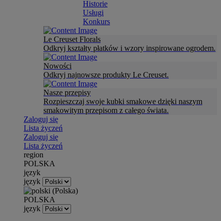
Historie
Usługi
Konkurs
Le Creuset Florals
Odkryj kształty płatków i wzory inspirowane ogrodem.
Nowości
Odkryj najnowsze produkty Le Creuset.
Nasze przepisy
Rozpieszczaj swoje kubki smakowe dzięki naszym
smakowitym przepisom z całego świata.
Zaloguj się
Lista życzeń
Zaloguj się
Lista życzeń
region
POLSKA
język
język
POLSKA
język