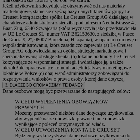
Marszałkowska 126/134, 00-008 Warszawa.
Jeżeli użytkownik zdecyduje się otrzymywać od nas materiały
marketingowe, stanie się częścią bazy danych klientów grupy Le
Creuset, którą zarządza spółka Le Creuset Group AG działającą w
charakterze administratora z siedzibą pod adresem Neuhofstrasse 4 ,
Baar, Zug, 6340 Szwajcaria (która wyznaczyła jako przedstawiciela
w UE Le Creuset SL, numer VAT B62153630, z siedzibą w Paseo
de Gracia 9, 2º, 08007 Barcelona, Hiszpania), w oparciu o umowę o
współadministrowaniu, która zasadniczo zapewnia (a) Le Creuset
Group AG odpowiedzialną za ogólną strategię marketingową i
spersonalizowaną obsługę klienta; (b) lokalne podmioty Le Creuset
korzystające ze wspomnianej strategii i wdrażające ją, a także
niezależnie opracowujące komunikację/inicjatywy marketingowe
lokalnie w Polsce (c) obaj współadministratorzy zobowiązani do
rozpatrywania wniosków o prawa osoby, której dane dotyczą.
3. DLACZEGO GROMADZIMY TE DANE?
Dane osobowe mogą być przetwarzane do następujących celów:
W CELU WYPEŁNIENIA OBOWIĄZKÓW
PRAWNYCH
Możemy przetwarzać niektóre dane dotyczące użytkownika,
aby wypełnić nasze obowiązki prawne i inne obowiązki
wynikające z poleceń otrzymanych od władz.
W CELU UTWORZENIA KONTA LE CREUSET
Będziemy wykorzystywać dane osobowe użytkownika do