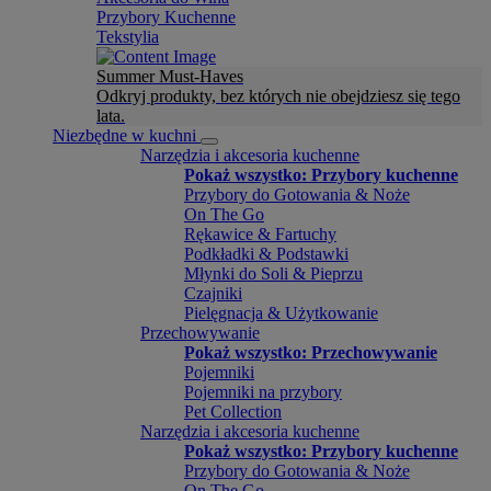
Przybory Kuchenne
Tekstylia
Summer Must-Haves
Odkryj produkty, bez których nie obejdziesz się tego
lata.
Niezbędne w kuchni
Narzędzia i akcesoria kuchenne
Pokaż wszystko: Przybory kuchenne
Przybory do Gotowania & Noże
On The Go
Rękawice & Fartuchy
Podkładki & Podstawki
Młynki do Soli & Pieprzu
Czajniki
Pielęgnacja & Użytkowanie
Przechowywanie
Pokaż wszystko: Przechowywanie
Pojemniki
Pojemniki na przybory
Pet Collection
Narzędzia i akcesoria kuchenne
Pokaż wszystko: Przybory kuchenne
Przybory do Gotowania & Noże
On The Go