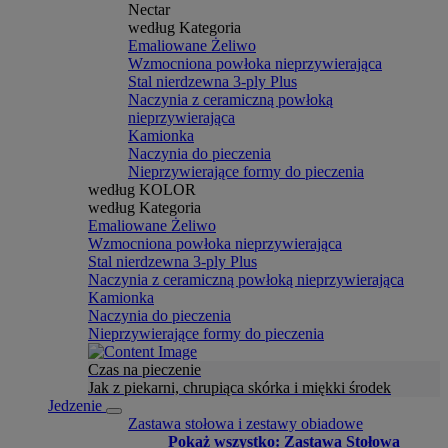
Nectar
według Kategoria
Emaliowane Żeliwo
Wzmocniona powłoka nieprzywierająca
Stal nierdzewna 3-ply Plus
Naczynia z ceramiczną powłoką
nieprzywierająca
Kamionka
Naczynia do pieczenia
Nieprzywierające formy do pieczenia
według KOLOR
według Kategoria
Emaliowane Żeliwo
Wzmocniona powłoka nieprzywierająca
Stal nierdzewna 3-ply Plus
Naczynia z ceramiczną powłoką nieprzywierająca
Kamionka
Naczynia do pieczenia
Nieprzywierające formy do pieczenia
Czas na pieczenie
Jak z piekarni, chrupiąca skórka i miękki środek
Jedzenie
Zastawa stołowa i zestawy obiadowe
Pokaż wszystko: Zastawa Stołowa