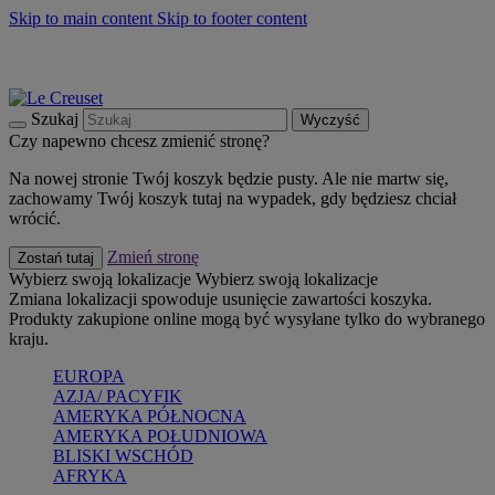
Skip to main content
Skip to footer content
Summer must-haves
Kup Teraz
Bezpłatna dostawa naczyń
Dostawa w ciągu 2-3 dni roboczych
Szukaj
Wyczyść
Czy napewno chcesz zmienić stronę?
Na nowej stronie Twój koszyk będzie pusty. Ale nie martw się,
zachowamy Twój koszyk tutaj na wypadek, gdy będziesz chciał
wrócić.
Zmień stronę
Zostań tutaj
Wybierz swoją lokalizacje
Wybierz swoją lokalizacje
Zmiana lokalizacji spowoduje usunięcie zawartości koszyka.
Produkty zakupione online mogą być wysyłane tylko do wybranego
kraju.
EUROPA
AZJA/ PACYFIK
AMERYKA PÓŁNOCNA
AMERYKA POŁUDNIOWA
BLISKI WSCHÓD
AFRYKA