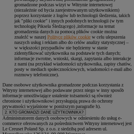
gromadzone podczas wizyt w Witrynie internetowej
(niezależnie od bycia zarejestrowanym użytkownikiem)
poprzez korzystanie z logów lub technologii śledzenia, takich
jak "pliki cookie" i innych podobnych technologii (w tym
technologię Piksela Śledzącego) ,informacje na temat
gromadzenia danych za pomocą plików cookie można
znaleźć w naszej
Polityce plików cookie
w celu ulepszenia
naszych usług i reklam albo do celów analizy statystycznej –
w większości przypadków nie będziemy w stanie
zidentyfikować użytkownika na podstawie tych danych;
informacje zwrotne, wnioski, skargi, zapytania albo interakcje
z nami (na przykład wiadomości użytkownika, zapisy chatów,
posty w mediach społecznościowych, wiadomości e-mail albo
rozmowy telefoniczne).
Dane osobowe użytkownika gromadzone podczas korzystania z
Witryny internetowej albo podawane przez niego w inny sposób
informacje umożliwiające ustalenie tożsamości są również
chronione i użytkownikowi przysługują prawa do ochrony
prywatności wyjaśnione w poniższym paragrafie h).
2. KTO GROMADZI DANE UŻYTKOWNIKA?
Administratorem danych osobowych w odniesieniu do usług e-
commerce oferowanych za pośrednictwem Witryny internetowej jest
Le Creuset Poland Sp. z o.o. z siedzibą pod adresem ul.