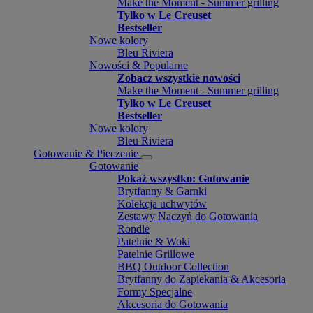
Make the Moment - Summer grilling
Tylko w Le Creuset
Bestseller
Nowe kolory
Bleu Riviera
Nowości & Popularne
Zobacz wszystkie nowości
Make the Moment - Summer grilling
Tylko w Le Creuset
Bestseller
Nowe kolory
Bleu Riviera
Gotowanie & Pieczenie
Gotowanie
Pokaż wszystko: Gotowanie
Brytfanny & Garnki
Kolekcja uchwytów
Zestawy Naczyń do Gotowania
Rondle
Patelnie & Woki
Patelnie Grillowe
BBQ Outdoor Collection
Brytfanny do Zapiekania & Akcesoria
Formy Specjalne
Akcesoria do Gotowania