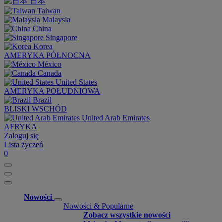
日本
Taiwan
Malaysia
China
Singapore
Korea
AMERYKA PÓŁNOCNA
México
Canada
United States
AMERYKA POŁUDNIOWA
Brazil
BLISKI WSCHÓD
United Arab Emirates
AFRYKA
Zaloguj się
Lista życzeń
0
Nowości
Nowości & Popularne
Zobacz wszystkie nowości