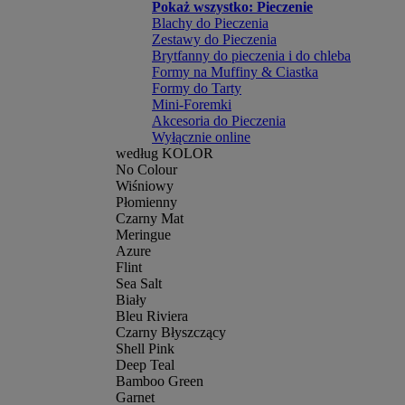
Pokaż wszystko: Pieczenie
Blachy do Pieczenia
Zestawy do Pieczenia
Brytfanny do pieczenia i do chleba
Formy na Muffiny & Ciastka
Formy do Tarty
Mini-Foremki
Akcesoria do Pieczenia
Wyłącznie online
według KOLOR
No Colour
Wiśniowy
Płomienny
Czarny Mat
Meringue
Azure
Flint
Sea Salt
Biały
Bleu Riviera
Czarny Błyszczący
Shell Pink
Deep Teal
Bamboo Green
Garnet