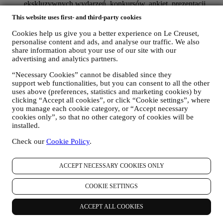
ekskluzywnych wydarzeń, konkursów, ankiet, prezentacji
zorganizowanych przez Le Creuset, którymi użytkownik
This website uses first- and third-party cookies
może być zainteresowany, albo ofert specjalnych, które mogą
się mu spodobać, również na podstawie pewnych informacji
Cookies help us give you a better experience on Le Creuset,
szczegółowych, które posiadamy o użytkowniku, takich jak
personalise content and ads, and analyse our traffic. We also
lokalizacja albo historia zakupów. Będziemy przetwarzać
share information about your use of our site with our
dane użytkownika, aby lepiej zrozumieć jego
advertising and analytics partners.
zainteresowania. Umożliwia to nam personalizację
“Necessary Cookies” cannot be disabled since they
wiadomości kierowanych do użytkownika tak, aby były
support web functionalities, but you can consent to all the other
bardziej adekwatne i interesujące. Nie przewiduje się żadnych
uses above (preferences, statistics and marketing cookies) by
innych skutków. Gromadzimy również dane statystyczne
clicking “Accept all cookies”, or click “Cookie settings”, where
dotyczące otwierania wiadomości e-mail i kliknięć,
you manage each cookie category, or “Accept necessary
korzystając ze stosowanych w branży standardowych
cookies only”, so that no other category of cookies will be
technologii (w tym technologię Piksela Śledzącego)
installed.
ułatwiających monitorowanie naszego newslettera Tego
rodzaju przetwarzanie odbywa się na podstawie zgody
Check our
Cookie Policy
.
użytkownika. Z opcji wyrażenia zgody można skorzystać w
sytuacjach, gdy dane osobowe są gromadzone, poprzez
zaznaczenie odpowiedniego pola albo jeżeli użytkownik
ACCEPT NECESSARY COOKIES ONLY
posiada konto Le Creuset za pośrednictwem zakładki Moje
konto w Witrynie internetowej. Rezygnacja: Użytkownik
COOKIE SETTINGS
może również w dowolnym momencie bezpłatnie zaprzestać
otrzymywania naszych aktualizacji, klikając przycisk
ACCEPT ALL COOKIES
rezygnacji z subskrypcji znajdujący się na końcu każdego
newslettera. Jeśli użytkownik posiada konto Le Creuset, może