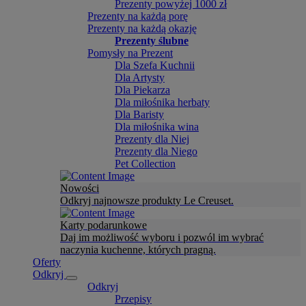
Prezenty powyżej 1000 zł
Prezenty na każdą porę
Prezenty na każdą okazję
Prezenty ślubne
Pomysły na Prezent
Dla Szefa Kuchnii
Dla Artysty
Dla Piekarza
Dla miłośnika herbaty
Dla Baristy
Dla miłośnika wina
Prezenty dla Niej
Prezenty dla Niego
Pet Collection
Nowości
Odkryj najnowsze produkty Le Creuset.
Karty podarunkowe
Daj im możliwość wyboru i pozwól im wybrać
naczynia kuchenne, których pragną.
Oferty
Odkryj
Odkryj
Przepisy