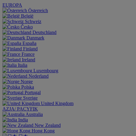
EUROPA
Österreich
België
Schweiz
Česko
Deutschland
Danmark
España
Finland
France
Ireland
Italia
Luxembourg
Nederland
Norge
Polska
Portugal
Sverige
United Kingdom
AZJA/ PACYFIK
Australia
India
New Zealand
Hong Kong