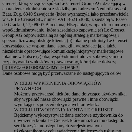
Creuset, którą zarządza spółka Le Creuset Group AG działającą w
charakterze administratora z siedzibą pod adresem Neuhofstrasse 4 ,
Baar, Zug, 6340 Szwajcaria (która wyznaczyła jako przedstawiciela
w UE Le Creuset SL, numer VAT B62153630, z siedzibą w Paseo
de Gracia 9, 2º, 08007 Barcelona, Hiszpania), w oparciu o umowę o
współadministrowaniu, która zasadniczo zapewnia (a) Le Creuset
Group AG odpowiedzialną za ogólną strategię marketingową i
spersonalizowaną obsługę klienta; (b) lokalne podmioty Le Creuset
korzystające ze wspomnianej strategii i wdrażające ją, a także
niezależnie opracowujące komunikację/inicjatywy marketingowe
lokalnie w Polsce (c) obaj współadministratorzy zobowiązani do
rozpatrywania wniosków o prawa osoby, której dane dotyczą.
3. DLACZEGO GROMADZIMY TE DANE?
Dane osobowe mogą być przetwarzane do następujących celów:
W CELU WYPEŁNIENIA OBOWIĄZKÓW
PRAWNYCH
Możemy przetwarzać niektóre dane dotyczące użytkownika,
aby wypełnić nasze obowiązki prawne i inne obowiązki
wynikające z poleceń otrzymanych od władz.
W CELU UTWORZENIA KONTA LE CREUSET
Będziemy wykorzystywać dane osobowe użytkownika do
utworzenia konta Le Creuset, które umożliwi mu dostęp do
serii korzyści udostępnianych zarejestrowanym
użytkownikom w celu świadczenia im lepszych usług, np.