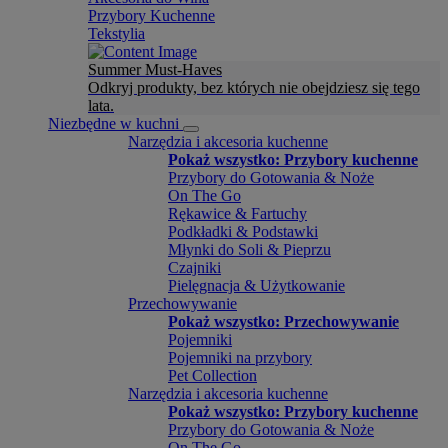
Przybory Kuchenne
Tekstylia
Summer Must-Haves
Odkryj produkty, bez których nie obejdziesz się tego
lata.
Niezbędne w kuchni
Narzędzia i akcesoria kuchenne
Pokaż wszystko: Przybory kuchenne
Przybory do Gotowania & Noże
On The Go
Rękawice & Fartuchy
Podkładki & Podstawki
Młynki do Soli & Pieprzu
Czajniki
Pielęgnacja & Użytkowanie
Przechowywanie
Pokaż wszystko: Przechowywanie
Pojemniki
Pojemniki na przybory
Pet Collection
Narzędzia i akcesoria kuchenne
Pokaż wszystko: Przybory kuchenne
Przybory do Gotowania & Noże
On The Go