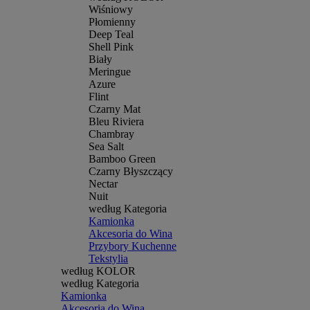
Wiśniowy
Płomienny
Deep Teal
Shell Pink
Biały
Meringue
Azure
Flint
Czarny Mat
Bleu Riviera
Chambray
Sea Salt
Bamboo Green
Czarny Błyszczący
Nectar
Nuit
według Kategoria
Kamionka
Akcesoria do Wina
Przybory Kuchenne
Tekstylia
według KOLOR
według Kategoria
Kamionka
Akcesoria do Wina