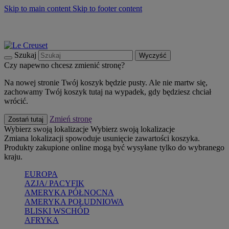
Skip to main content
Skip to footer content
Summer must-haves
Kup Teraz
Bezpłatna dostawa naczyń
Dostawa w ciągu 2-3 dni roboczych
Szukaj
Wyczyść
Czy napewno chcesz zmienić stronę?
Na nowej stronie Twój koszyk będzie pusty. Ale nie martw się,
zachowamy Twój koszyk tutaj na wypadek, gdy będziesz chciał
wrócić.
Zmień stronę
Zostań tutaj
Wybierz swoją lokalizacje
Wybierz swoją lokalizacje
Zmiana lokalizacji spowoduje usunięcie zawartości koszyka.
Produkty zakupione online mogą być wysyłane tylko do wybranego
kraju.
EUROPA
AZJA/ PACYFIK
AMERYKA PÓŁNOCNA
AMERYKA POŁUDNIOWA
BLISKI WSCHÓD
AFRYKA