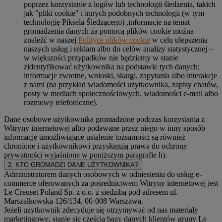
poprzez korzystanie z logów lub technologii śledzenia, takich
jak "pliki cookie" i innych podobnych technologii (w tym
technologię Piksela Śledzącego) ,informacje na temat
gromadzenia danych za pomocą plików cookie można
znaleźć w naszej
Polityce plików cookie
w celu ulepszenia
naszych usług i reklam albo do celów analizy statystycznej –
w większości przypadków nie będziemy w stanie
zidentyfikować użytkownika na podstawie tych danych;
informacje zwrotne, wnioski, skargi, zapytania albo interakcje
z nami (na przykład wiadomości użytkownika, zapisy chatów,
posty w mediach społecznościowych, wiadomości e-mail albo
rozmowy telefoniczne).
Dane osobowe użytkownika gromadzone podczas korzystania z
Witryny internetowej albo podawane przez niego w inny sposób
informacje umożliwiające ustalenie tożsamości są również
chronione i użytkownikowi przysługują prawa do ochrony
prywatności wyjaśnione w poniższym paragrafie h).
2. KTO GROMADZI DANE UŻYTKOWNIKA?
Administratorem danych osobowych w odniesieniu do usług e-
commerce oferowanych za pośrednictwem Witryny internetowej jest
Le Creuset Poland Sp. z o.o. z siedzibą pod adresem ul.
Marszałkowska 126/134, 00-008 Warszawa.
Jeżeli użytkownik zdecyduje się otrzymywać od nas materiały
marketingowe, stanie się częścią bazy danych klientów grupy Le