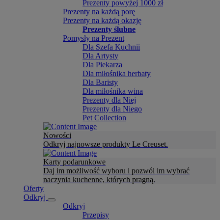
Prezenty powyżej 1000 zł
Prezenty na każdą porę
Prezenty na każdą okazję
Prezenty ślubne
Pomysły na Prezent
Dla Szefa Kuchnii
Dla Artysty
Dla Piekarza
Dla miłośnika herbaty
Dla Baristy
Dla miłośnika wina
Prezenty dla Niej
Prezenty dla Niego
Pet Collection
Nowości
Odkryj najnowsze produkty Le Creuset.
Karty podarunkowe
Daj im możliwość wyboru i pozwól im wybrać
naczynia kuchenne, których pragną.
Oferty
Odkryj
Odkryj
Przepisy