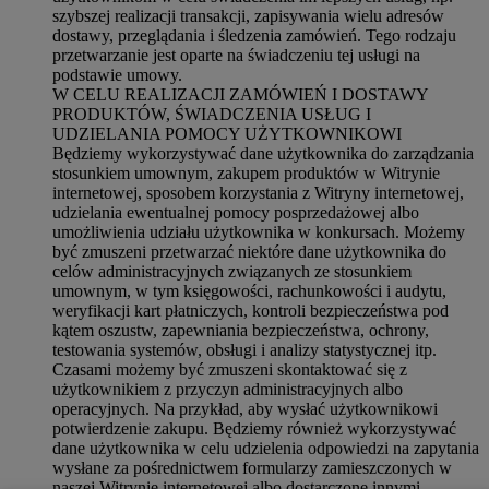
szybszej realizacji transakcji, zapisywania wielu adresów
dostawy, przeglądania i śledzenia zamówień. Tego rodzaju
przetwarzanie jest oparte na świadczeniu tej usługi na
podstawie umowy.
W CELU REALIZACJI ZAMÓWIEŃ I DOSTAWY
PRODUKTÓW, ŚWIADCZENIA USŁUG I
UDZIELANIA POMOCY UŻYTKOWNIKOWI
Będziemy wykorzystywać dane użytkownika do zarządzania
stosunkiem umownym, zakupem produktów w Witrynie
internetowej, sposobem korzystania z Witryny internetowej,
udzielania ewentualnej pomocy posprzedażowej albo
umożliwienia udziału użytkownika w konkursach. Możemy
być zmuszeni przetwarzać niektóre dane użytkownika do
celów administracyjnych związanych ze stosunkiem
umownym, w tym księgowości, rachunkowości i audytu,
weryfikacji kart płatniczych, kontroli bezpieczeństwa pod
kątem oszustw, zapewniania bezpieczeństwa, ochrony,
testowania systemów, obsługi i analizy statystycznej itp.
Czasami możemy być zmuszeni skontaktować się z
użytkownikiem z przyczyn administracyjnych albo
operacyjnych. Na przykład, aby wysłać użytkownikowi
potwierdzenie zakupu. Będziemy również wykorzystywać
dane użytkownika w celu udzielenia odpowiedzi na zapytania
wysłane za pośrednictwem formularzy zamieszczonych w
naszej Witrynie internetowej albo dostarczone innymi