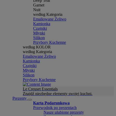
Deep Teal
Garnet
Nuit
według Kategoria
Emaliowane Żeliwo
Kamionka
Czajniki
Młynki
Silikon
Przybory Kuchenne
według KOLOR
według Kategoria
Emaliowane Żeliwo
Kamionka
Czajniki
Młynki
Silikon
Przybory Kuchenne
Le Creuset Essentials
Znajdź niezbędne elementy swojej kuchni.
Prezenty
Karta Podarunkowa
Przewodnik po prezentach
Nasze ulubione prezenty