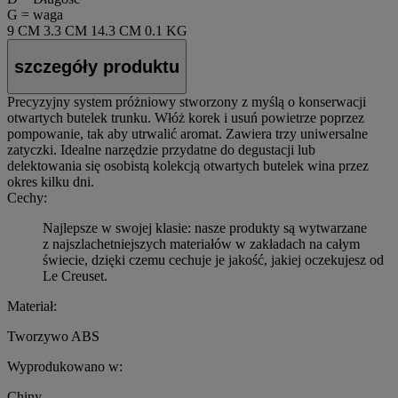
G = waga
9 CM
3.3 CM
14.3 CM
0.1 KG
szczegóły produktu
Precyzyjny system próżniowy stworzony z myślą o konserwacji
otwartych butelek trunku. Włóż korek i usuń powietrze poprzez
pompowanie, tak aby utrwalić aromat. Zawiera trzy uniwersalne
zatyczki. Idealne narzędzie przydatne do degustacji lub
delektowania się osobistą kolekcją otwartych butelek wina przez
okres kilku dni.
Cechy:
Najlepsze w swojej klasie: nasze produkty są wytwarzane
z najszlachetniejszych materiałów w zakładach na całym
świecie, dzięki czemu cechuje je jakość, jakiej oczekujesz od
Le Creuset.
Materiał:
Tworzywo ABS
Wyprodukowano w:
Chiny