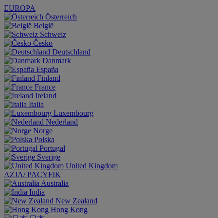
EUROPA
Österreich
België
Schweiz
Česko
Deutschland
Danmark
España
Finland
France
Ireland
Italia
Luxembourg
Nederland
Norge
Polska
Portugal
Sverige
United Kingdom
AZJA/ PACYFIK
Australia
India
New Zealand
Hong Kong