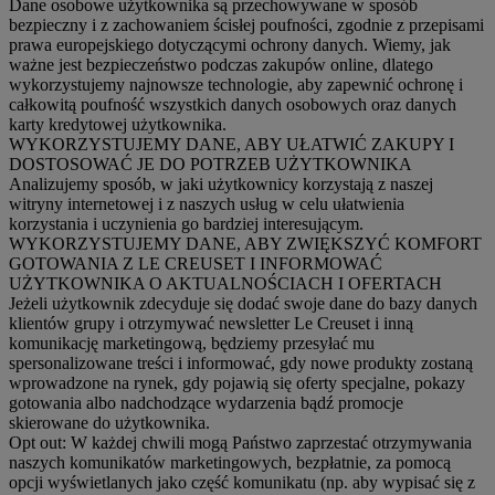
Dane osobowe użytkownika są przechowywane w sposób
bezpieczny i z zachowaniem ścisłej poufności, zgodnie z przepisami
prawa europejskiego dotyczącymi ochrony danych. Wiemy, jak
ważne jest bezpieczeństwo podczas zakupów online, dlatego
wykorzystujemy najnowsze technologie, aby zapewnić ochronę i
całkowitą poufność wszystkich danych osobowych oraz danych
karty kredytowej użytkownika.
WYKORZYSTUJEMY DANE, ABY UŁATWIĆ ZAKUPY I
DOSTOSOWAĆ JE DO POTRZEB UŻYTKOWNIKA
Analizujemy sposób, w jaki użytkownicy korzystają z naszej
witryny internetowej i z naszych usług w celu ułatwienia
korzystania i uczynienia go bardziej interesującym.
WYKORZYSTUJEMY DANE, ABY ZWIĘKSZYĆ KOMFORT
GOTOWANIA Z LE CREUSET I INFORMOWAĆ
UŻYTKOWNIKA O AKTUALNOŚCIACH I OFERTACH
Jeżeli użytkownik zdecyduje się dodać swoje dane do bazy danych
klientów grupy i otrzymywać newsletter Le Creuset i inną
komunikację marketingową, będziemy przesyłać mu
spersonalizowane treści i informować, gdy nowe produkty zostaną
wprowadzone na rynek, gdy pojawią się oferty specjalne, pokazy
gotowania albo nadchodzące wydarzenia bądź promocje
skierowane do użytkownika.
Opt out:
W każdej chwili mogą Państwo zaprzestać otrzymywania
naszych komunikatów marketingowych, bezpłatnie, za pomocą
opcji wyświetlanych jako część komunikatu (np. aby wypisać się z