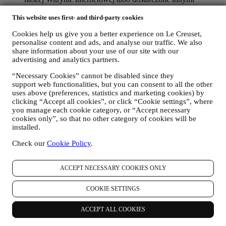
kanałami. Tego rodzaju przetwarzanie jest oparte na
świadczeniu usługi e-commerce na podstawie umowy.
This website uses first- and third-party cookies
Możemy przetwarzać Twoje dane (zgodnie z Twoimi
Cookies help us give you a better experience on Le Creuset,
prawami), aby wysyłać Ci kolejne wiadomości e-mail w
personalise content and ads, and analyse our traffic. We also
przypadku, gdy dodałeś elementy do naszego koszyka online
share information about your use of our site with our
bez sfinalizowania zakupu. Jeśli nie sfinalizujesz zakupu w
advertising and analytics partners.
określonym czasie, żadne dalsze wiadomości nie zostaną
wysłane.
“Necessary Cookies” cannot be disabled since they
W CELU INFORMOWANIA UŻYTKOWNIKA O
support web functionalities, but you can consent to all the other
AKTUALNOŚCIACH ALBO OFERTACH
uses above (preferences, statistics and marketing cookies) by
DOTYCZĄCYCH PRODUKTÓW LE CREUSET
clicking “Accept all cookies”, or click “Cookie settings”, where
Jeżeli użytkownik wyraził na to zgodę (na przykład poprzez
you manage each cookie category, or “Accept necessary
zapisanie się do naszego newslettera przy tworzeniu konta w
cookies only”, so that no other category of cookies will be
naszej Witrynie internetowej będziemy przesyłać
installed.
użytkownikowi spersonalizowane wiadomości marketingowe
Check our
Cookie Policy
.
oraz aktualności dotyczące inicjatyw Le Creuset w lokalnych
oddziałach, lokalnych jednostek stowarzyszonych oraz
partnerów. Będziemy kontaktować się z użytkownikiem
ACCEPT NECESSARY COOKIES ONLY
głównie pocztą elektroniczną albo za pośrednictwem mediów
społecznościowych, jak również korzystając z metod
COOKIE SETTINGS
automatycznych. Tego rodzaju komunikaty będą dotyczyły
produktów Le Creuset albo otwarcia nowych sklepów,
ekskluzywnych wydarzeń, konkursów, ankiet, prezentacji
ACCEPT ALL COOKIES
zorganizowanych przez Le Creuset, którymi użytkownik