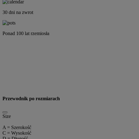
30 dni na zwrot
Ponad 100 lat rzemiosła
Przewodnik po rozmiarach
Size
A = Szerokość
C = Wysokość
D = Długość