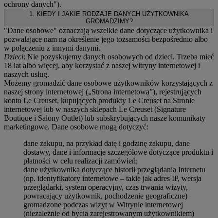
ochrony danych
").
1. KIEDY I JAKIE RODZAJE DANYCH UŻYTKOWNIKA
GROMADZIMY?
"Dane osobowe" oznaczają wszelkie dane dotyczące użytkownika i
pozwalające nam na określenie jego tożsamości bezpośrednio albo
w połączeniu z innymi danymi.
Dzieci
: Nie pozyskujemy danych osobowych od dzieci. Trzeba mieć
18 lat albo więcej, aby korzystać z naszej witryny internetowej i
naszych usług.
Możemy gromadzić dane osobowe użytkowników korzystających z
naszej strony internetowej („Strona internetowa”), rejestrujących
konto Le Creuset, kupujących produkty Le Creuset na Stronie
internetowej lub w naszych sklepach Le Creuset (Signature
Boutique i Salony Outlet) lub subskrybujących nasze komunikaty
marketingowe. Dane osobowe mogą dotyczyć:
dane zakupu, na przykład datę i godzinę zakupu, dane
dostawy, dane i informacje szczegółowe dotyczące produktu i
płatności w celu realizacji zamówień;
dane użytkownika dotyczące historii przeglądania Internetu
(np. identyfikatory internetowe – takie jak adres IP, wersja
przeglądarki, system operacyjny, czas trwania wizyty,
powracający użytkownik, pochodzenie geograficzne)
gromadzone podczas wizyt w Witrynie internetowej
(niezależnie od bycia zarejestrowanym użytkownikiem)