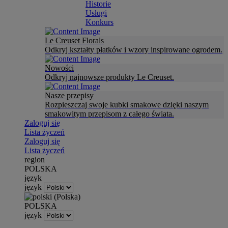
Historie
Usługi
Konkurs
Le Creuset Florals
Odkryj kształty płatków i wzory inspirowane ogrodem.
Nowości
Odkryj najnowsze produkty Le Creuset.
Nasze przepisy
Rozpieszczaj swoje kubki smakowe dzięki naszym
smakowitym przepisom z całego świata.
Zaloguj się
Lista życzeń
Zaloguj się
Lista życzeń
region
POLSKA
język
język
POLSKA
język