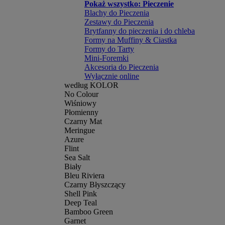
Pokaż wszystko: Pieczenie
Blachy do Pieczenia
Zestawy do Pieczenia
Brytfanny do pieczenia i do chleba
Formy na Muffiny & Ciastka
Formy do Tarty
Mini-Foremki
Akcesoria do Pieczenia
Wyłącznie online
według KOLOR
No Colour
Wiśniowy
Płomienny
Czarny Mat
Meringue
Azure
Flint
Sea Salt
Biały
Bleu Riviera
Czarny Błyszczący
Shell Pink
Deep Teal
Bamboo Green
Garnet