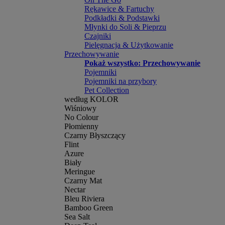
Rękawice & Fartuchy
Podkładki & Podstawki
Młynki do Soli & Pieprzu
Czajniki
Pielęgnacja & Użytkowanie
Przechowywanie
Pokaż wszystko: Przechowywanie
Pojemniki
Pojemniki na przybory
Pet Collection
według KOLOR
Wiśniowy
No Colour
Płomienny
Czarny Błyszczący
Flint
Azure
Biały
Meringue
Czarny Mat
Nectar
Bleu Riviera
Bamboo Green
Sea Salt