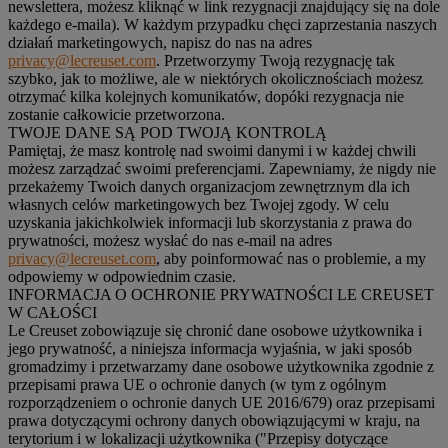
newslettera, możesz kliknąć w link rezygnacji znajdujący się na dole
każdego e-maila). W każdym przypadku chęci zaprzestania naszych
działań marketingowych, napisz do nas na adres
privacy@lecreuset.com
. Przetworzymy Twoją rezygnację tak
szybko, jak to możliwe, ale w niektórych okolicznościach możesz
otrzymać kilka kolejnych komunikatów, dopóki rezygnacja nie
zostanie całkowicie przetworzona.
TWOJE DANE SĄ POD TWOJĄ KONTROLĄ
Pamiętaj, że masz kontrolę nad swoimi danymi i w każdej chwili
możesz zarządzać swoimi preferencjami. Zapewniamy, że nigdy nie
przekażemy Twoich danych organizacjom zewnętrznym dla ich
własnych celów marketingowych bez Twojej zgody. W celu
uzyskania jakichkolwiek informacji lub skorzystania z prawa do
prywatności, możesz wysłać do nas e-mail na adres
privacy@lecreuset.com
, aby poinformować nas o problemie, a my
odpowiemy w odpowiednim czasie.
INFORMACJA O OCHRONIE PRYWATNOŚCI LE CREUSET
W CAŁOŚCI
Le Creuset zobowiązuje się chronić dane osobowe użytkownika i
jego prywatność, a niniejsza informacja wyjaśnia, w jaki sposób
gromadzimy i przetwarzamy dane osobowe użytkownika zgodnie z
przepisami prawa UE o ochronie danych (w tym z ogólnym
rozporządzeniem o ochronie danych UE 2016/679) oraz przepisami
prawa dotyczącymi ochrony danych obowiązującymi w kraju, na
terytorium i w lokalizacji użytkownika ("
Przepisy dotyczące