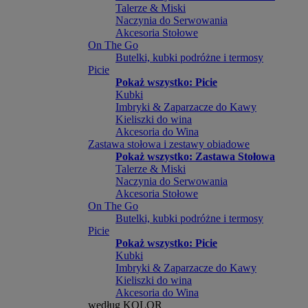
Talerze & Miski
Naczynia do Serwowania
Akcesoria Stołowe
On The Go
Butelki, kubki podróżne i termosy
Picie
Pokaż wszystko: Picie
Kubki
Imbryki & Zaparzacze do Kawy
Kieliszki do wina
Akcesoria do Wina
Zastawa stołowa i zestawy obiadowe
Pokaż wszystko: Zastawa Stołowa
Talerze & Miski
Naczynia do Serwowania
Akcesoria Stołowe
On The Go
Butelki, kubki podróżne i termosy
Picie
Pokaż wszystko: Picie
Kubki
Imbryki & Zaparzacze do Kawy
Kieliszki do wina
Akcesoria do Wina
według KOLOR