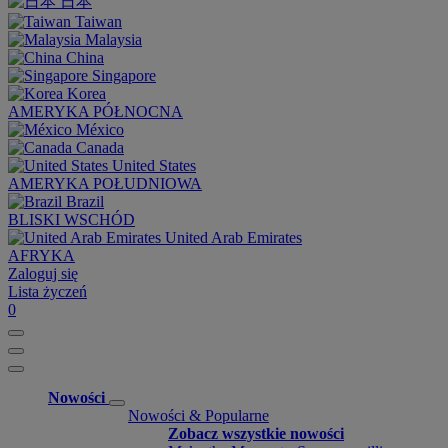
日本
Taiwan
Malaysia
China
Singapore
Korea
AMERYKA PÓŁNOCNA
México
Canada
United States
AMERYKA POŁUDNIOWA
Brazil
BLISKI WSCHÓD
United Arab Emirates
AFRYKA
Zaloguj się
Lista życzeń
0
Nowości
Nowości & Popularne
Zobacz wszystkie nowości