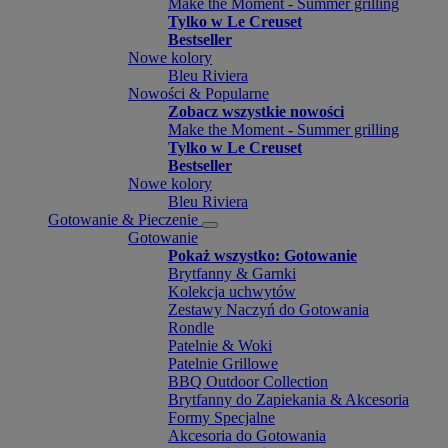
Make the Moment - Summer grilling
Tylko w Le Creuset
Bestseller
Nowe kolory
Bleu Riviera
Nowości & Popularne
Zobacz wszystkie nowości
Make the Moment - Summer grilling
Tylko w Le Creuset
Bestseller
Nowe kolory
Bleu Riviera
Gotowanie & Pieczenie
Gotowanie
Pokaż wszystko: Gotowanie
Brytfanny & Garnki
Kolekcja uchwytów
Zestawy Naczyń do Gotowania
Rondle
Patelnie & Woki
Patelnie Grillowe
BBQ Outdoor Collection
Brytfanny do Zapiekania & Akcesoria
Formy Specjalne
Akcesoria do Gotowania