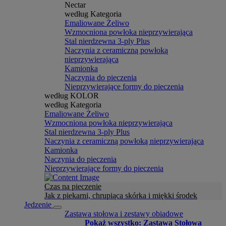
Nectar
według Kategoria
Emaliowane Żeliwo
Wzmocniona powłoka nieprzywierająca
Stal nierdzewna 3-ply Plus
Naczynia z ceramiczną powłoką
nieprzywierająca
Kamionka
Naczynia do pieczenia
Nieprzywierające formy do pieczenia
według KOLOR
według Kategoria
Emaliowane Żeliwo
Wzmocniona powłoka nieprzywierająca
Stal nierdzewna 3-ply Plus
Naczynia z ceramiczną powłoką nieprzywierająca
Kamionka
Naczynia do pieczenia
Nieprzywierające formy do pieczenia
Czas na pieczenie
Jak z piekarni, chrupiąca skórka i miękki środek
Jedzenie
Zastawa stołowa i zestawy obiadowe
Pokaż wszystko: Zastawa Stołowa