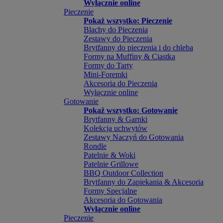
Wyłącznie online
Pieczenie
Pokaż wszystko: Pieczenie
Blachy do Pieczenia
Zestawy do Pieczenia
Brytfanny do pieczenia i do chleba
Formy na Muffiny & Ciastka
Formy do Tarty
Mini-Foremki
Akcesoria do Pieczenia
Wyłącznie online
Gotowanie
Pokaż wszystko: Gotowanie
Brytfanny & Garnki
Kolekcja uchwytów
Zestawy Naczyń do Gotowania
Rondle
Patelnie & Woki
Patelnie Grillowe
BBQ Outdoor Collection
Brytfanny do Zapiekania & Akcesoria
Formy Specjalne
Akcesoria do Gotowania
Wyłącznie online
Pieczenie