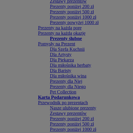
Zestawy prezentów
Prezenty poniżej 200 zł
Prezenty poniżej 500 zł
Prezenty poniżej 1000 zł
Prezenty powyżej 1000 zł
Prezenty na każdą porę
Prezenty na każdą okazję
Prezenty ślubne
Pomysły na Prezent
Dla Szefa Kuchnii
Dla Artysty
Dla Piekarza
Dla miłośnika herbaty
Dla Baristy
Dla miłośnika wina
Prezenty dla Niej
Prezenty dla Niego
Pet Collection
Karta Podarunkowa
Przewodnik po prezentach
Nasze ulubione prezenty
Zestawy prezentów
Prezenty poniżej 200 zł
Prezenty poniżej 500 zł
Prezenty poniżej 1000 zł