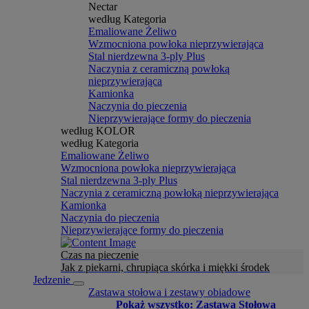
Nectar
według Kategoria
Emaliowane Żeliwo
Wzmocniona powłoka nieprzywierająca
Stal nierdzewna 3-ply Plus
Naczynia z ceramiczną powłoką
nieprzywierająca
Kamionka
Naczynia do pieczenia
Nieprzywierające formy do pieczenia
według KOLOR
według Kategoria
Emaliowane Żeliwo
Wzmocniona powłoka nieprzywierająca
Stal nierdzewna 3-ply Plus
Naczynia z ceramiczną powłoką nieprzywierająca
Kamionka
Naczynia do pieczenia
Nieprzywierające formy do pieczenia
Czas na pieczenie
Jak z piekarni, chrupiąca skórka i miękki środek
Jedzenie
Zastawa stołowa i zestawy obiadowe
Pokaż wszystko: Zastawa Stołowa