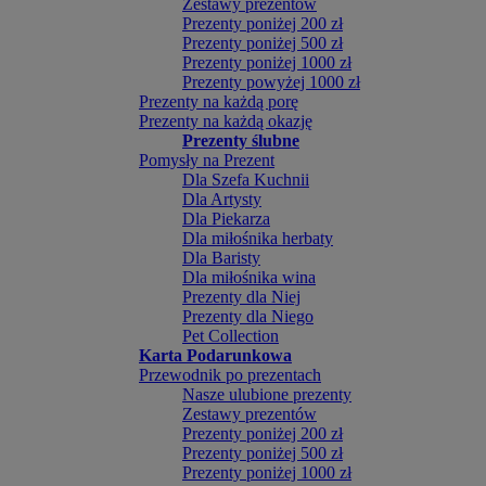
Zestawy prezentów
Prezenty poniżej 200 zł
Prezenty poniżej 500 zł
Prezenty poniżej 1000 zł
Prezenty powyżej 1000 zł
Prezenty na każdą porę
Prezenty na każdą okazję
Prezenty ślubne
Pomysły na Prezent
Dla Szefa Kuchnii
Dla Artysty
Dla Piekarza
Dla miłośnika herbaty
Dla Baristy
Dla miłośnika wina
Prezenty dla Niej
Prezenty dla Niego
Pet Collection
Karta Podarunkowa
Przewodnik po prezentach
Nasze ulubione prezenty
Zestawy prezentów
Prezenty poniżej 200 zł
Prezenty poniżej 500 zł
Prezenty poniżej 1000 zł