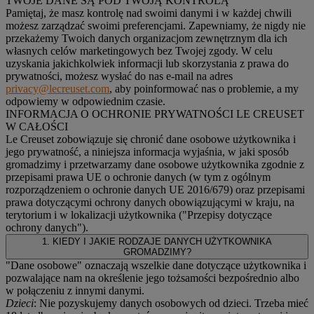
TWOJE DANE SĄ POD TWOJĄ KONTROLĄ
Pamiętaj, że masz kontrolę nad swoimi danymi i w każdej chwili
możesz zarządzać swoimi preferencjami. Zapewniamy, że nigdy nie
przekażemy Twoich danych organizacjom zewnętrznym dla ich
własnych celów marketingowych bez Twojej zgody. W celu
uzyskania jakichkolwiek informacji lub skorzystania z prawa do
prywatności, możesz wysłać do nas e-mail na adres
privacy@lecreuset.com
, aby poinformować nas o problemie, a my
odpowiemy w odpowiednim czasie.
INFORMACJA O OCHRONIE PRYWATNOŚCI LE CREUSET
W CAŁOŚCI
Le Creuset zobowiązuje się chronić dane osobowe użytkownika i
jego prywatność, a niniejsza informacja wyjaśnia, w jaki sposób
gromadzimy i przetwarzamy dane osobowe użytkownika zgodnie z
przepisami prawa UE o ochronie danych (w tym z ogólnym
rozporządzeniem o ochronie danych UE 2016/679) oraz przepisami
prawa dotyczącymi ochrony danych obowiązującymi w kraju, na
terytorium i w lokalizacji użytkownika ("
Przepisy dotyczące
ochrony danych
").
1. KIEDY I JAKIE RODZAJE DANYCH UŻYTKOWNIKA
GROMADZIMY?
"Dane osobowe" oznaczają wszelkie dane dotyczące użytkownika i
pozwalające nam na określenie jego tożsamości bezpośrednio albo
w połączeniu z innymi danymi.
Dzieci
: Nie pozyskujemy danych osobowych od dzieci. Trzeba mieć