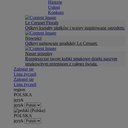
Historie
Usługi
Konkurs
Le Creuset Florals
Odkryj kształty płatków i wzory inspirowane ogrodem.
Nowości
Odkryj najnowsze produkty Le Creuset.
Nasze przepisy
Rozpieszczaj swoje kubki smakowe dzięki naszym
smakowitym przepisom z całego świata.
Zaloguj się
Lista życzeń
Zaloguj się
Lista życzeń
region
POLSKA
język
język
POLSKA
język