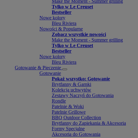
Make the Moment - Summer grilling
Tylko w Le Creuset
Bestseller
Nowe kolory
Bleu Riviera
Nowości & Popularne
Zobacz wszystkie nowości
Make the Moment - Summer grilling
Tylko w Le Creuset
Bestseller
Nowe kolory
Bleu Riviera
Gotowanie & Pieczenie
Gotowanie
Pokaż wszystko: Gotowanie
Brytfanny & Garnki
Kolekcja uchwytów
Zestawy Naczyń do Gotowania
Rondle
Patelnie & Woki
Patelnie Grillowe
BBQ Outdoor Collection
Brytfanny do Zapiekania & Akcesoria
Formy Specjalne
Akcesoria do Gotowania