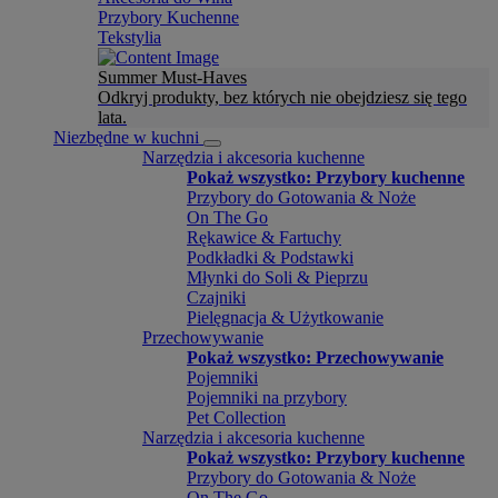
Przybory Kuchenne
Tekstylia
Summer Must-Haves
Odkryj produkty, bez których nie obejdziesz się tego
lata.
Niezbędne w kuchni
Narzędzia i akcesoria kuchenne
Pokaż wszystko: Przybory kuchenne
Przybory do Gotowania & Noże
On The Go
Rękawice & Fartuchy
Podkładki & Podstawki
Młynki do Soli & Pieprzu
Czajniki
Pielęgnacja & Użytkowanie
Przechowywanie
Pokaż wszystko: Przechowywanie
Pojemniki
Pojemniki na przybory
Pet Collection
Narzędzia i akcesoria kuchenne
Pokaż wszystko: Przybory kuchenne
Przybory do Gotowania & Noże
On The Go