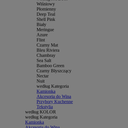
Wiśniowy
Płomienny
Deep Teal
Shell Pink
Biały
Meringue
Azure
Flint
Czarny Mat
Bleu Riviera
Chambray
Sea Salt
Bamboo Green
Czarny Błyszczący
Nectar
Nuit
według Kategoria
Kamionka
Akcesoria do Wina
Przybory Kuchenne
Tekstylia
według KOLOR
według Kategoria
Kamionka
Akcesoria do Wina