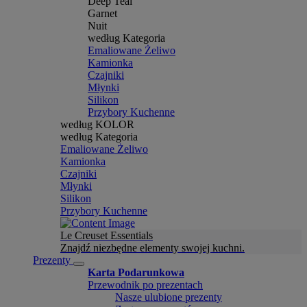
Deep Teal
Garnet
Nuit
według Kategoria
Emaliowane Żeliwo
Kamionka
Czajniki
Młynki
Silikon
Przybory Kuchenne
według KOLOR
według Kategoria
Emaliowane Żeliwo
Kamionka
Czajniki
Młynki
Silikon
Przybory Kuchenne
Le Creuset Essentials
Znajdź niezbędne elementy swojej kuchni.
Prezenty
Karta Podarunkowa
Przewodnik po prezentach
Nasze ulubione prezenty