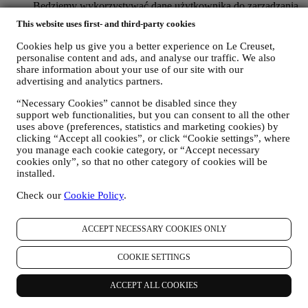
Będziemy wykorzystywać dane użytkownika do zarządzania
stosunkiem umownym, zakupem produktów w Witrynie
This website uses first- and third-party cookies
internetowej, sposobem korzystania z Witryny internetowej,
udzielania ewentualnej pomocy posprzedażowej albo
Cookies help us give you a better experience on Le Creuset,
umożliwienia udziału użytkownika w konkursach. Możemy
personalise content and ads, and analyse our traffic. We also
być zmuszeni przetwarzać niektóre dane użytkownika do
share information about your use of our site with our
celów administracyjnych związanych ze stosunkiem
advertising and analytics partners.
umownym, w tym księgowości, rachunkowości i audytu,
“Necessary Cookies” cannot be disabled since they
weryfikacji kart płatniczych, kontroli bezpieczeństwa pod
support web functionalities, but you can consent to all the other
kątem oszustw, zapewniania bezpieczeństwa, ochrony,
uses above (preferences, statistics and marketing cookies) by
testowania systemów, obsługi i analizy statystycznej itp.
clicking “Accept all cookies”, or click “Cookie settings”, where
Czasami możemy być zmuszeni skontaktować się z
you manage each cookie category, or “Accept necessary
użytkownikiem z przyczyn administracyjnych albo
cookies only”, so that no other category of cookies will be
operacyjnych. Na przykład, aby wysłać użytkownikowi
installed.
potwierdzenie zakupu. Będziemy również wykorzystywać
dane użytkownika w celu udzielenia odpowiedzi na zapytania
Check our
Cookie Policy
.
wysłane za pośrednictwem formularzy zamieszczonych w
naszej Witrynie internetowej albo dostarczone innymi
kanałami. Tego rodzaju przetwarzanie jest oparte na
ACCEPT NECESSARY COOKIES ONLY
świadczeniu usługi e-commerce na podstawie umowy.
Możemy przetwarzać Twoje dane (zgodnie z Twoimi
COOKIE SETTINGS
prawami), aby wysyłać Ci kolejne wiadomości e-mail w
przypadku, gdy dodałeś elementy do naszego koszyka online
ACCEPT ALL COOKIES
bez sfinalizowania zakupu. Jeśli nie sfinalizujesz zakupu w
określonym czasie, żadne dalsze wiadomości nie zostaną