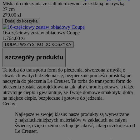
Miska do mieszania ze stali nierdzewnej ze szklaną pokrywką
27 cm
279,00 zł
Dodaj do koszyka
16-częściowy zestaw obiadowy Coupe
1.764,00 zł
DODAJ WSZYSTKO DO KOSZYKA
szczegóły produktu
Ta torba do transportu form do pieczenia, stworzona z myślą o
chwilach wartych dzielenia się, bezpiecznie pomieści prostokątne
naczynia do pieczenia Le Creuset. Ta torba do transportu form do
pieczenia została zaprojektowana tak, aby chronić potrawy, a także
utrzymuje ciepło i gwarantuje, że Twoje domowe smakołyki dotrą
na miejsce ciepłe, bezpieczne i gotowe do jedzenia.
Cechy:
Najlepsze w swojej klasie: nasze produkty są wytwarzane
z najszlachetniejszych materiałów w zakładach na całym
świecie, dzięki czemu cechuje je jakość, jakiej oczekujesz od
Le Creuset.