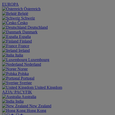
EUROPA
Österreich
België
Schweiz
Česko
Deutschland
Danmark
España
Finland
France
Ireland
Italia
Luxembourg
Nederland
Norge
Polska
Portugal
Sverige
United Kingdom
AZJA/ PACYFIK
Australia
India
New Zealand
Hong Kong