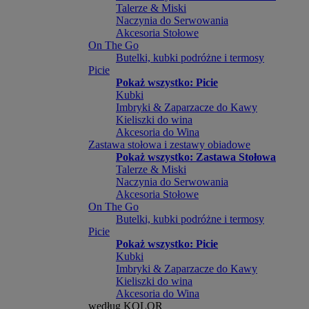
Talerze & Miski
Naczynia do Serwowania
Akcesoria Stołowe
On The Go
Butelki, kubki podróżne i termosy
Picie
Pokaż wszystko: Picie
Kubki
Imbryki & Zaparzacze do Kawy
Kieliszki do wina
Akcesoria do Wina
Zastawa stołowa i zestawy obiadowe
Pokaż wszystko: Zastawa Stołowa
Talerze & Miski
Naczynia do Serwowania
Akcesoria Stołowe
On The Go
Butelki, kubki podróżne i termosy
Picie
Pokaż wszystko: Picie
Kubki
Imbryki & Zaparzacze do Kawy
Kieliszki do wina
Akcesoria do Wina
według KOLOR