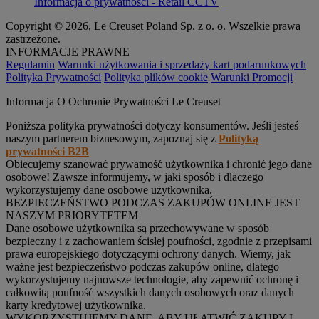
Informacja o prywatności - Retail CCTV
Copyright © 2026, Le Creuset Poland Sp. z o. o. Wszelkie prawa
zastrzeżone.
INFORMACJE PRAWNE
Regulamin
Warunki użytkowania i sprzedaży kart podarunkowych
Polityka Prywatności
Polityka plików cookie
Warunki Promocji
Informacja O Ochronie Prywatności Le Creuset
Poniższa polityka prywatności dotyczy konsumentów. Jeśli jesteś
naszym partnerem biznesowym, zapoznaj się z
Polityką
prywatności B2B
Obiecujemy szanować prywatność użytkownika i chronić jego dane
osobowe! Zawsze informujemy, w jaki sposób i dlaczego
wykorzystujemy dane osobowe użytkownika.
BEZPIECZEŃSTWO PODCZAS ZAKUPÓW ONLINE JEST
NASZYM PRIORYTETEM
Dane osobowe użytkownika są przechowywane w sposób
bezpieczny i z zachowaniem ścisłej poufności, zgodnie z przepisami
prawa europejskiego dotyczącymi ochrony danych. Wiemy, jak
ważne jest bezpieczeństwo podczas zakupów online, dlatego
wykorzystujemy najnowsze technologie, aby zapewnić ochronę i
całkowitą poufność wszystkich danych osobowych oraz danych
karty kredytowej użytkownika.
WYKORZYSTUJEMY DANE, ABY UŁATWIĆ ZAKUPY I