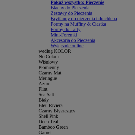
Pokaż wszystko: Pieczenie
Blachy do Pieczenia
Zestawy do Pieczenia
Brytfanny do pieczenia i do chleba
Formy na Muffiny & Ciastka
Formy do Tarty
Mini-Foremki
Akcesoria do Pieczenia
Wyłącznie online
według KOLOR
No Colour
Wiśniowy
Płomienny
Czarny Mat
Meringue
Azure
Flint
Sea Salt
Biały
Bleu Riviera
Czarny Błyszczący
Shell Pink
Deep Teal
Bamboo Green
Garnet