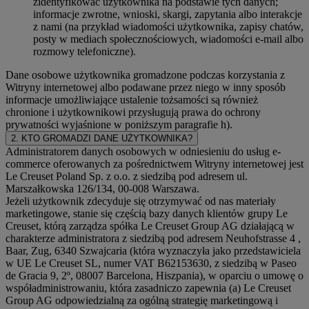
zidentyfikować użytkownika na podstawie tych danych;
informacje zwrotne, wnioski, skargi, zapytania albo interakcje
z nami (na przykład wiadomości użytkownika, zapisy chatów,
posty w mediach społecznościowych, wiadomości e-mail albo
rozmowy telefoniczne).
Dane osobowe użytkownika gromadzone podczas korzystania z
Witryny internetowej albo podawane przez niego w inny sposób
informacje umożliwiające ustalenie tożsamości są również
chronione i użytkownikowi przysługują prawa do ochrony
prywatności wyjaśnione w poniższym paragrafie h).
2. KTO GROMADZI DANE UŻYTKOWNIKA?
Administratorem danych osobowych w odniesieniu do usług e-
commerce oferowanych za pośrednictwem Witryny internetowej jest
Le Creuset Poland Sp. z o.o. z siedzibą pod adresem ul.
Marszałkowska 126/134, 00-008 Warszawa.
Jeżeli użytkownik zdecyduje się otrzymywać od nas materiały
marketingowe, stanie się częścią bazy danych klientów grupy Le
Creuset, którą zarządza spółka Le Creuset Group AG działającą w
charakterze administratora z siedzibą pod adresem Neuhofstrasse 4 ,
Baar, Zug, 6340 Szwajcaria (która wyznaczyła jako przedstawiciela
w UE Le Creuset SL, numer VAT B62153630, z siedzibą w Paseo
de Gracia 9, 2º, 08007 Barcelona, Hiszpania), w oparciu o umowę o
współadministrowaniu, która zasadniczo zapewnia (a) Le Creuset
Group AG odpowiedzialną za ogólną strategię marketingową i