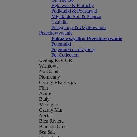
Rękawice & Fartuchy
Podkładki & Podstawki
Młynki do Soli & Pieprzu
Czajniki
Pielęgnacja & Użytkowanie
Przechowywanie
Pokaż wszystko: Przechowywanie
Pojemniki
Pojemniki na przybory
Pet Collection
według KOLOR
Wiśniowy
No Colour
Płomienny
Czarny Błyszczący
Flint
Azure
Biały
Meringue
Czarny Mat
Nectar
Bleu Riviera
Bamboo Green
Sea Salt