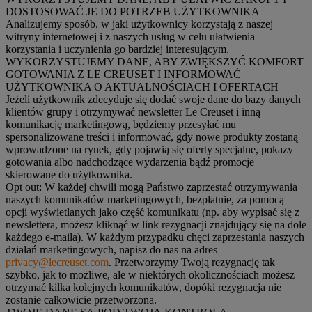
DOSTOSOWAĆ JE DO POTRZEB UŻYTKOWNIKA
Analizujemy sposób, w jaki użytkownicy korzystają z naszej
witryny internetowej i z naszych usług w celu ułatwienia
korzystania i uczynienia go bardziej interesującym.
WYKORZYSTUJEMY DANE, ABY ZWIĘKSZYĆ KOMFORT
GOTOWANIA Z LE CREUSET I INFORMOWAĆ
UŻYTKOWNIKA O AKTUALNOŚCIACH I OFERTACH
Jeżeli użytkownik zdecyduje się dodać swoje dane do bazy danych
klientów grupy i otrzymywać newsletter Le Creuset i inną
komunikację marketingową, będziemy przesyłać mu
spersonalizowane treści i informować, gdy nowe produkty zostaną
wprowadzone na rynek, gdy pojawią się oferty specjalne, pokazy
gotowania albo nadchodzące wydarzenia bądź promocje
skierowane do użytkownika.
Opt out:
W każdej chwili mogą Państwo zaprzestać otrzymywania
naszych komunikatów marketingowych, bezpłatnie, za pomocą
opcji wyświetlanych jako część komunikatu (np. aby wypisać się z
newslettera, możesz kliknąć w link rezygnacji znajdujący się na dole
każdego e-maila). W każdym przypadku chęci zaprzestania naszych
działań marketingowych, napisz do nas na adres
privacy@lecreuset.com
. Przetworzymy Twoją rezygnację tak
szybko, jak to możliwe, ale w niektórych okolicznościach możesz
otrzymać kilka kolejnych komunikatów, dopóki rezygnacja nie
zostanie całkowicie przetworzona.