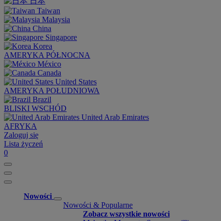
日本
Taiwan
Malaysia
China
Singapore
Korea
AMERYKA PÓŁNOCNA
México
Canada
United States
AMERYKA POŁUDNIOWA
Brazil
BLISKI WSCHÓD
United Arab Emirates
AFRYKA
Zaloguj się
Lista życzeń
0
Nowości
Nowości & Popularne
Zobacz wszystkie nowości