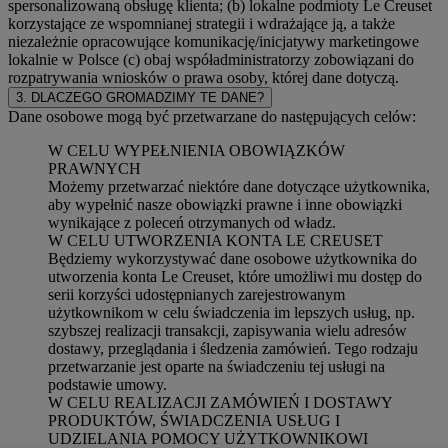
spersonalizowaną obsługę klienta; (b) lokalne podmioty Le Creuset
korzystające ze wspomnianej strategii i wdrażające ją, a także
niezależnie opracowujące komunikację/inicjatywy marketingowe
lokalnie w Polsce (c) obaj współadministratorzy zobowiązani do
rozpatrywania wniosków o prawa osoby, której dane dotyczą.
3. DLACZEGO GROMADZIMY TE DANE?
Dane osobowe mogą być przetwarzane do następujących celów:
W CELU WYPEŁNIENIA OBOWIĄZKÓW
PRAWNYCH
Możemy przetwarzać niektóre dane dotyczące użytkownika,
aby wypełnić nasze obowiązki prawne i inne obowiązki
wynikające z poleceń otrzymanych od władz.
W CELU UTWORZENIA KONTA LE CREUSET
Będziemy wykorzystywać dane osobowe użytkownika do
utworzenia konta Le Creuset, które umożliwi mu dostęp do
serii korzyści udostępnianych zarejestrowanym
użytkownikom w celu świadczenia im lepszych usług, np.
szybszej realizacji transakcji, zapisywania wielu adresów
dostawy, przeglądania i śledzenia zamówień. Tego rodzaju
przetwarzanie jest oparte na świadczeniu tej usługi na
podstawie umowy.
W CELU REALIZACJI ZAMÓWIEŃ I DOSTAWY
PRODUKTÓW, ŚWIADCZENIA USŁUG I
UDZIELANIA POMOCY UŻYTKOWNIKOWI