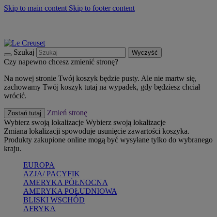
Skip to main content
Skip to footer content
Summer must-haves
Kup Teraz
Bezpłatna dostawa naczyń
Dostawa w ciągu 2-3 dni roboczych
Szukaj
Wyczyść
Czy napewno chcesz zmienić stronę?
Na nowej stronie Twój koszyk będzie pusty. Ale nie martw się,
zachowamy Twój koszyk tutaj na wypadek, gdy będziesz chciał
wrócić.
Zmień stronę
Zostań tutaj
Wybierz swoją lokalizacje
Wybierz swoją lokalizacje
Zmiana lokalizacji spowoduje usunięcie zawartości koszyka.
Produkty zakupione online mogą być wysyłane tylko do wybranego
kraju.
EUROPA
AZJA/ PACYFIK
AMERYKA PÓŁNOCNA
AMERYKA POŁUDNIOWA
BLISKI WSCHÓD
AFRYKA