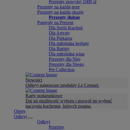
Prezenty powyżej 1000 zł
Prezenty na każdą porę
Prezenty na każdą okazję
Prezenty ślubne
Pomysły na Prezent
Dla Szefa Kuchnii
Dla Artysty
Dla Piekarza
Dla miłośnika herbaty
Dla Baristy
Dla miłośnika wina
Prezenty dla Niej
Prezenty dla Niego
Pet Collection
Nowości
Odkryj najnowsze produkty Le Creuset.
Karty podarunkowe
Daj im możliwość wyboru i pozwól im wybrać
naczynia kuchenne, których pragną.
Oferty
Odkryj
Odkryj
Przepisy