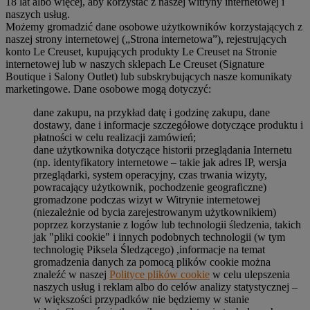
18 lat albo więcej, aby korzystać z naszej witryny internetowej i
naszych usług.
Możemy gromadzić dane osobowe użytkowników korzystających z
naszej strony internetowej („Strona internetowa”), rejestrujących
konto Le Creuset, kupujących produkty Le Creuset na Stronie
internetowej lub w naszych sklepach Le Creuset (Signature
Boutique i Salony Outlet) lub subskrybujących nasze komunikaty
marketingowe. Dane osobowe mogą dotyczyć:
dane zakupu, na przykład datę i godzinę zakupu, dane
dostawy, dane i informacje szczegółowe dotyczące produktu i
płatności w celu realizacji zamówień;
dane użytkownika dotyczące historii przeglądania Internetu
(np. identyfikatory internetowe – takie jak adres IP, wersja
przeglądarki, system operacyjny, czas trwania wizyty,
powracający użytkownik, pochodzenie geograficzne)
gromadzone podczas wizyt w Witrynie internetowej
(niezależnie od bycia zarejestrowanym użytkownikiem)
poprzez korzystanie z logów lub technologii śledzenia, takich
jak "pliki cookie" i innych podobnych technologii (w tym
technologię Piksela Śledzącego) ,informacje na temat
gromadzenia danych za pomocą plików cookie można
znaleźć w naszej
Polityce plików cookie
w celu ulepszenia
naszych usług i reklam albo do celów analizy statystycznej –
w większości przypadków nie będziemy w stanie