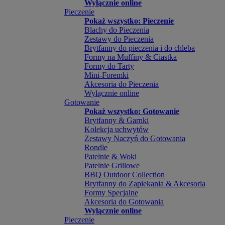
Wyłącznie online
Pieczenie
Pokaż wszystko: Pieczenie
Blachy do Pieczenia
Zestawy do Pieczenia
Brytfanny do pieczenia i do chleba
Formy na Muffiny & Ciastka
Formy do Tarty
Mini-Foremki
Akcesoria do Pieczenia
Wyłącznie online
Gotowanie
Pokaż wszystko: Gotowanie
Brytfanny & Garnki
Kolekcja uchwytów
Zestawy Naczyń do Gotowania
Rondle
Patelnie & Woki
Patelnie Grillowe
BBQ Outdoor Collection
Brytfanny do Zapiekania & Akcesoria
Formy Specjalne
Akcesoria do Gotowania
Wyłącznie online
Pieczenie