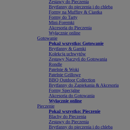
Zestawy do Pieczenia
Brytfanny do pieczenia i do chleba
Formy na Muffiny & Ciastka
Formy do Tarty
Mini-Foremki
Akcesoria do Pieczenia
Wyłącznie online
Gotowanie
Pokaż wszystko: Gotowanie
Brytfanny & Garnki
Kolekcja uchwytów
Zestawy Naczyń do Gotowania
Rondle
Patelnie & Woki
Patelnie Grillowe
BBQ Outdoor Collection
Brytfanny do Zapiekania & Akcesoria
Formy Specjalne
Akcesoria do Gotowania
Wyłącznie online
Pieczenie
Pokaż wszystko: Pieczenie
Blachy do Pieczenia
Zestawy do Pieczenia
Brytfanny do pieczenia i do chleba