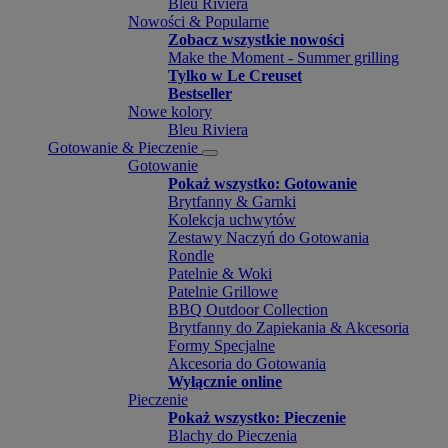
Bleu Riviera
Nowości & Popularne
Zobacz wszystkie nowości
Make the Moment - Summer grilling
Tylko w Le Creuset
Bestseller
Nowe kolory
Bleu Riviera
Gotowanie & Pieczenie
Gotowanie
Pokaż wszystko: Gotowanie
Brytfanny & Garnki
Kolekcja uchwytów
Zestawy Naczyń do Gotowania
Rondle
Patelnie & Woki
Patelnie Grillowe
BBQ Outdoor Collection
Brytfanny do Zapiekania & Akcesoria
Formy Specjalne
Akcesoria do Gotowania
Wyłącznie online
Pieczenie
Pokaż wszystko: Pieczenie
Blachy do Pieczenia