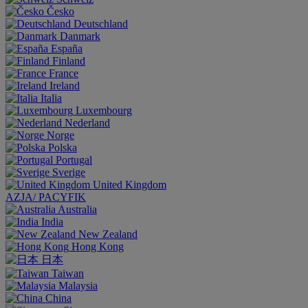
Česko
Deutschland
Danmark
España
Finland
France
Ireland
Italia
Luxembourg
Nederland
Norge
Polska
Portugal
Sverige
United Kingdom
AZJA/ PACYFIK
Australia
India
New Zealand
Hong Kong
日本
Taiwan
Malaysia
China