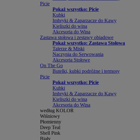
Picie
Pokaż wszystko: Picie
Kubki
Imbryki & Zaparzacze do Kawy
Kieliszki do wina
Akcesoria do Wina
Zastawa stołowa i zestawy obiadowe
Pokaż wszystko: Zastawa Stołowa
Talerze & Miski
Naczynia do Serwowania
Akcesoria Stołowe
On The Go
Butelki, kubki podróżne i termosy
Picie
Pokaż wszystko: Picie
Kubki
Imbryki & Zaparzacze do Kawy
Kieliszki do wina
Akcesoria do Wina
według KOLOR
Wiśniowy
Płomienny
Deep Teal
Shell Pink
Biały