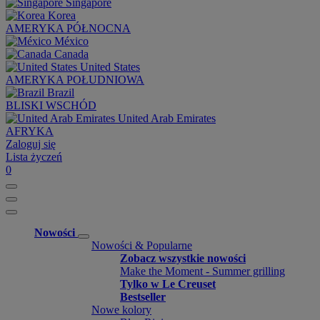
Singapore
Korea
AMERYKA PÓŁNOCNA
México
Canada
United States
AMERYKA POŁUDNIOWA
Brazil
BLISKI WSCHÓD
United Arab Emirates
AFRYKA
Zaloguj się
Lista życzeń
0
Nowości
Nowości & Popularne
Zobacz wszystkie nowości
Make the Moment - Summer grilling
Tylko w Le Creuset
Bestseller
Nowe kolory