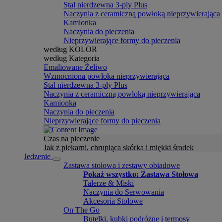
Stal nierdzewna 3-ply Plus
Naczynia z ceramiczną powłoką nieprzywierająca
Kamionka
Naczynia do pieczenia
Nieprzywierające formy do pieczenia
według KOLOR
według Kategoria
Emaliowane Żeliwo
Wzmocniona powłoka nieprzywierająca
Stal nierdzewna 3-ply Plus
Naczynia z ceramiczną powłoką nieprzywierająca
Kamionka
Naczynia do pieczenia
Nieprzywierające formy do pieczenia
Czas na pieczenie
Jak z piekarni, chrupiąca skórka i miękki środek
Jedzenie
Zastawa stołowa i zestawy obiadowe
Pokaż wszystko: Zastawa Stołowa
Talerze & Miski
Naczynia do Serwowania
Akcesoria Stołowe
On The Go
Butelki, kubki podróżne i termosy