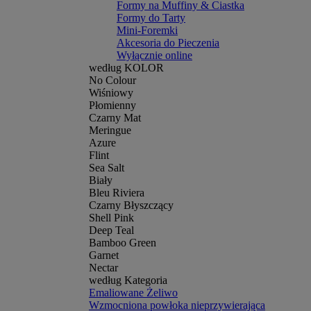
Formy na Muffiny & Ciastka
Formy do Tarty
Mini-Foremki
Akcesoria do Pieczenia
Wyłącznie online
według KOLOR
No Colour
Wiśniowy
Płomienny
Czarny Mat
Meringue
Azure
Flint
Sea Salt
Biały
Bleu Riviera
Czarny Błyszczący
Shell Pink
Deep Teal
Bamboo Green
Garnet
Nectar
według Kategoria
Emaliowane Żeliwo
Wzmocniona powłoka nieprzywierająca