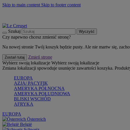
Skip to main content
Skip to footer content
Summer must-haves
Kup Teraz
Bezpłatna dostawa naczyń
Dostawa w ciągu 2-3 dni roboczych
Szukaj
Wyczyść
Czy napewno chcesz zmienić stronę?
Na nowej stronie Twój koszyk będzie pusty. Ale nie martw się, zach
Zmień stronę
Zostań tutaj
Wybierz swoją lokalizacje
Wybierz swoją lokalizacje
Zmiana lokalizacji spowoduje usunięcie zawartości koszyka. Produk
EUROPA
AZJA/ PACYFIK
AMERYKA PÓŁNOCNA
AMERYKA POŁUDNIOWA
BLISKI WSCHÓD
AFRYKA
EUROPA
Österreich
België
Schweiz