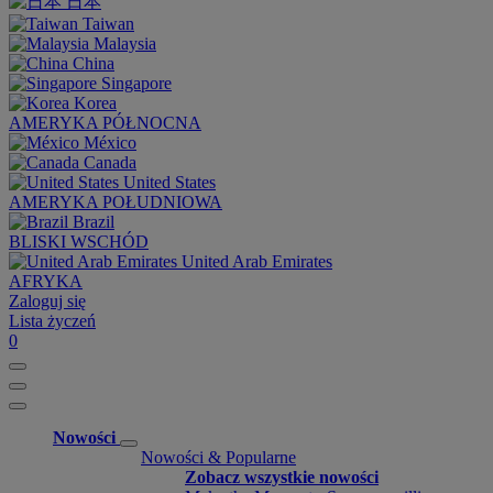
日本
Taiwan
Malaysia
China
Singapore
Korea
AMERYKA PÓŁNOCNA
México
Canada
United States
AMERYKA POŁUDNIOWA
Brazil
BLISKI WSCHÓD
United Arab Emirates
AFRYKA
Zaloguj się
Lista życzeń
0
Nowości
Nowości & Popularne
Zobacz wszystkie nowości