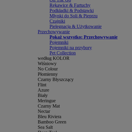
Rękawice & Fartuchy
Podkładki & Podstawki
Młynki do Soli & Pieprzu
Czajniki
Pielęgnacja & Użytkowanie
Przechowywanie
Pokaż wszystko: Przechowywanie
Pojemniki
Pojemniki na przybory
Pet Collection
według KOLOR
Wiśniowy
No Colour
Płomienny
Czarny Błyszczący
Flint
Azure
Biały
Meringue
Czarny Mat
Nectar
Bleu Riviera
Bamboo Green
Sea Salt