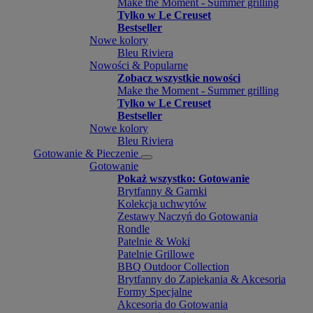
Make the Moment - Summer grilling
Tylko w Le Creuset
Bestseller
Nowe kolory
Bleu Riviera
Nowości & Popularne
Zobacz wszystkie nowości
Make the Moment - Summer grilling
Tylko w Le Creuset
Bestseller
Nowe kolory
Bleu Riviera
Gotowanie & Pieczenie
Gotowanie
Pokaż wszystko: Gotowanie
Brytfanny & Garnki
Kolekcja uchwytów
Zestawy Naczyń do Gotowania
Rondle
Patelnie & Woki
Patelnie Grillowe
BBQ Outdoor Collection
Brytfanny do Zapiekania & Akcesoria
Formy Specjalne
Akcesoria do Gotowania