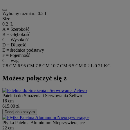
Wybrany rozmiar:
0.2 L
Size
0.2 L
A = Szerokość
B = Głębokość
C = Wysokość
D = Długość
E = średnica podstawy
F = Pojemność
G = waga
7.8 CM
6.95 CM
7.8 CM
10.7 CM
6.5 CM
0.2 L
0.21 KG
Możesz połączyć się z
Patelnia do Smażenia i Serwowania Żeliwo
16 cm
615,00 zł
Dodaj do koszyka
Płytka Patelnia Aluminium Nieprzywierające
22 cm