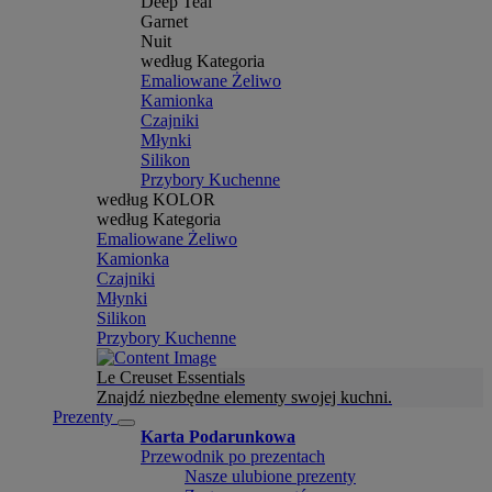
Deep Teal
Garnet
Nuit
według Kategoria
Emaliowane Żeliwo
Kamionka
Czajniki
Młynki
Silikon
Przybory Kuchenne
według KOLOR
według Kategoria
Emaliowane Żeliwo
Kamionka
Czajniki
Młynki
Silikon
Przybory Kuchenne
Le Creuset Essentials
Znajdź niezbędne elementy swojej kuchni.
Prezenty
Karta Podarunkowa
Przewodnik po prezentach
Nasze ulubione prezenty