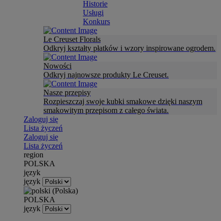
Historie
Usługi
Konkurs
Le Creuset Florals
Odkryj kształty płatków i wzory inspirowane ogrodem.
Nowości
Odkryj najnowsze produkty Le Creuset.
Nasze przepisy
Rozpieszczaj swoje kubki smakowe dzięki naszym
smakowitym przepisom z całego świata.
Zaloguj się
Lista życzeń
Zaloguj się
Lista życzeń
region
POLSKA
język
język
POLSKA
język