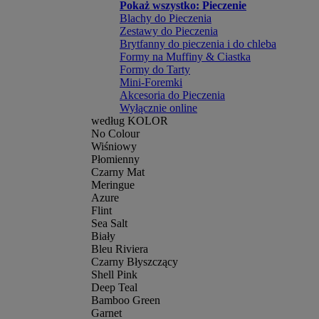
Pokaż wszystko: Pieczenie
Blachy do Pieczenia
Zestawy do Pieczenia
Brytfanny do pieczenia i do chleba
Formy na Muffiny & Ciastka
Formy do Tarty
Mini-Foremki
Akcesoria do Pieczenia
Wyłącznie online
według KOLOR
No Colour
Wiśniowy
Płomienny
Czarny Mat
Meringue
Azure
Flint
Sea Salt
Biały
Bleu Riviera
Czarny Błyszczący
Shell Pink
Deep Teal
Bamboo Green
Garnet