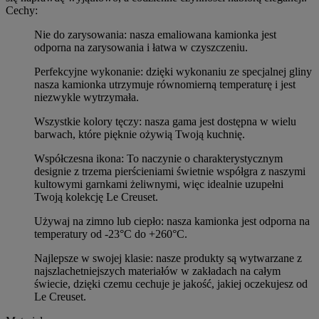
Cechy:
Nie do zarysowania: nasza emaliowana kamionka jest
odporna na zarysowania i łatwa w czyszczeniu.
Perfekcyjne wykonanie: dzięki wykonaniu ze specjalnej gliny
nasza kamionka utrzymuje równomierną temperaturę i jest
niezwykle wytrzymała.
Wszystkie kolory tęczy: nasza gama jest dostępna w wielu
barwach, które pięknie ożywią Twoją kuchnię.
Współczesna ikona: To naczynie o charakterystycznym
designie z trzema pierścieniami świetnie współgra z naszymi
kultowymi garnkami żeliwnymi, więc idealnie uzupełni
Twoją kolekcję Le Creuset.
Używaj na zimno lub ciepło: nasza kamionka jest odporna na
temperatury od -23°C do +260°C.
Najlepsze w swojej klasie: nasze produkty są wytwarzane z
najszlachetniejszych materiałów w zakładach na całym
świecie, dzięki czemu cechuje je jakość, jakiej oczekujesz od
Le Creuset.