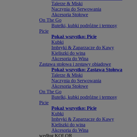
Talerze & Miski
Naczynia do Serwowania
Akcesoria Stołowe
On The Go
Butelki, kubki podróżne i termosy
Picie
Pokaż wszystko: Picie
Kubki
Imbryki & Zaparzacze do Kawy
Kieliszki do wina
Akcesoria do Wina
Zastawa stołowa i zestawy obiadowe
Pokaż wszystko: Zastawa Stołowa
Talerze & Miski
Naczynia do Serwowania
Akcesoria Stołowe
On The Go
Butelki, kubki podróżne i termosy
Picie
Pokaż wszystko: Picie
Kubki
Imbryki & Zaparzacze do Kawy
Kieliszki do wina
Akcesoria do Wina
według KOLOR