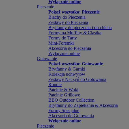
Wyłącznie online
Pieczenie
Pokaż wszystko: Pieczenie
Blachy do Pieczenia
Zestawy do Pieczenia
Brytfanny do pieczenia i do chleba
Formy na Muffiny & Ciastka
Formy do Tarty
Mini-Foremki
Akcesoria do Pieczenia
Wyłącznie online
Gotowanie
Pokaż wszystko: Gotowanie
Brytfanny & Garnki
Kolekcja uchwytów
Zestawy Naczyń do Gotowania
Rondle
Patelnie & Woki
Patelnie Grillowe
BBQ Outdoor Collection
Brytfanny do Zapiekania & Akcesoria
Formy Specjalne
Akcesoria do Gotowania
Wyłącznie online
Pieczenie