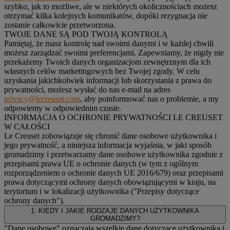
szybko, jak to możliwe, ale w niektórych okolicznościach możesz
otrzymać kilka kolejnych komunikatów, dopóki rezygnacja nie
zostanie całkowicie przetworzona.
TWOJE DANE SĄ POD TWOJĄ KONTROLĄ
Pamiętaj, że masz kontrolę nad swoimi danymi i w każdej chwili
możesz zarządzać swoimi preferencjami. Zapewniamy, że nigdy nie
przekażemy Twoich danych organizacjom zewnętrznym dla ich
własnych celów marketingowych bez Twojej zgody. W celu
uzyskania jakichkolwiek informacji lub skorzystania z prawa do
prywatności, możesz wysłać do nas e-mail na adres
privacy@lecreuset.com
, aby poinformować nas o problemie, a my
odpowiemy w odpowiednim czasie.
INFORMACJA O OCHRONIE PRYWATNOŚCI LE CREUSET
W CAŁOŚCI
Le Creuset zobowiązuje się chronić dane osobowe użytkownika i
jego prywatność, a niniejsza informacja wyjaśnia, w jaki sposób
gromadzimy i przetwarzamy dane osobowe użytkownika zgodnie z
przepisami prawa UE o ochronie danych (w tym z ogólnym
rozporządzeniem o ochronie danych UE 2016/679) oraz przepisami
prawa dotyczącymi ochrony danych obowiązującymi w kraju, na
terytorium i w lokalizacji użytkownika ("
Przepisy dotyczące
ochrony danych
").
1. KIEDY I JAKIE RODZAJE DANYCH UŻYTKOWNIKA
GROMADZIMY?
"Dane osobowe" oznaczają wszelkie dane dotyczące użytkownika i