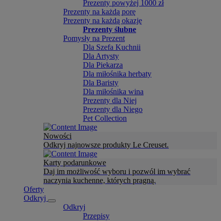
Prezenty powyżej 1000 zł
Prezenty na każdą porę
Prezenty na każdą okazję
Prezenty ślubne
Pomysły na Prezent
Dla Szefa Kuchnii
Dla Artysty
Dla Piekarza
Dla miłośnika herbaty
Dla Baristy
Dla miłośnika wina
Prezenty dla Niej
Prezenty dla Niego
Pet Collection
Nowości
Odkryj najnowsze produkty Le Creuset.
Karty podarunkowe
Daj im możliwość wyboru i pozwól im wybrać
naczynia kuchenne, których pragną.
Oferty
Odkryj
Odkryj
Przepisy