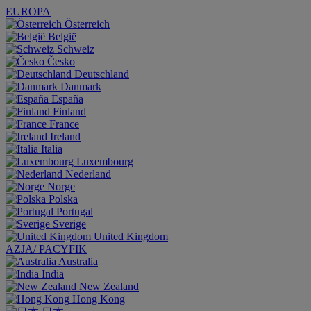
EUROPA
Österreich
België
Schweiz
Česko
Deutschland
Danmark
España
Finland
France
Ireland
Italia
Luxembourg
Nederland
Norge
Polska
Portugal
Sverige
United Kingdom
AZJA/ PACYFIK
Australia
India
New Zealand
Hong Kong