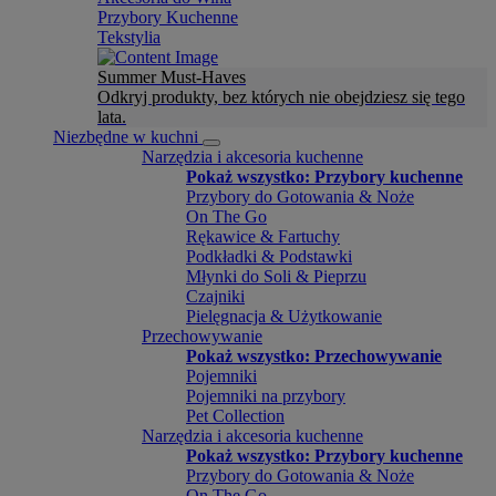
Przybory Kuchenne
Tekstylia
Summer Must-Haves
Odkryj produkty, bez których nie obejdziesz się tego
lata.
Niezbędne w kuchni
Narzędzia i akcesoria kuchenne
Pokaż wszystko: Przybory kuchenne
Przybory do Gotowania & Noże
On The Go
Rękawice & Fartuchy
Podkładki & Podstawki
Młynki do Soli & Pieprzu
Czajniki
Pielęgnacja & Użytkowanie
Przechowywanie
Pokaż wszystko: Przechowywanie
Pojemniki
Pojemniki na przybory
Pet Collection
Narzędzia i akcesoria kuchenne
Pokaż wszystko: Przybory kuchenne
Przybory do Gotowania & Noże
On The Go