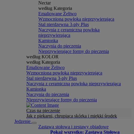
Nectar
według Kategoria
Emaliowane Żeliwo
Wzmocniona powłoka nieprzywierająca
Stal nierdzewna 3-ply Plus
Naczynia z ceramiczną powłoką
nieprzywierająca
Kamionka
Naczynia do pieczenia
Nieprzywierające formy do pieczenia
według KOLOR
według Kategoria
Emaliowane Żeliwo
Wzmocniona powłoka nieprzywierająca
Stal nierdzewna 3-ply Plus
Naczynia z ceramiczną powłoką nieprzywierająca
Kamionka
Naczynia do pieczenia
Nieprzywierające formy do pieczenia
Czas na pieczenie
Jak z piekarni, chrupiąca skórka i miękki środek
Jedzenie
Zastawa stołowa i zestawy obiadowe
Pokaż wszystko: Zastawa Stołowa