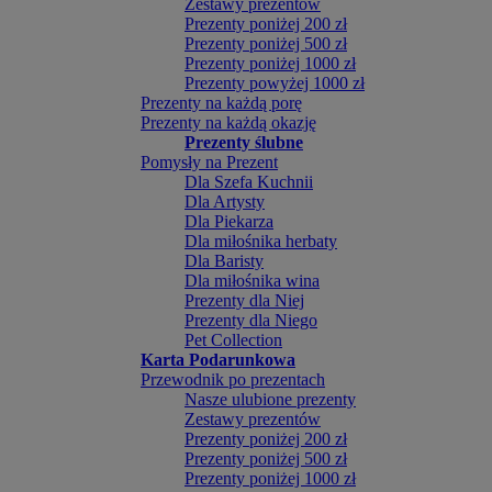
Zestawy prezentów
Prezenty poniżej 200 zł
Prezenty poniżej 500 zł
Prezenty poniżej 1000 zł
Prezenty powyżej 1000 zł
Prezenty na każdą porę
Prezenty na każdą okazję
Prezenty ślubne
Pomysły na Prezent
Dla Szefa Kuchnii
Dla Artysty
Dla Piekarza
Dla miłośnika herbaty
Dla Baristy
Dla miłośnika wina
Prezenty dla Niej
Prezenty dla Niego
Pet Collection
Karta Podarunkowa
Przewodnik po prezentach
Nasze ulubione prezenty
Zestawy prezentów
Prezenty poniżej 200 zł
Prezenty poniżej 500 zł
Prezenty poniżej 1000 zł