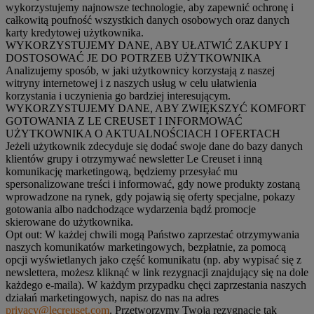
wykorzystujemy najnowsze technologie, aby zapewnić ochronę i
całkowitą poufność wszystkich danych osobowych oraz danych
karty kredytowej użytkownika.
WYKORZYSTUJEMY DANE, ABY UŁATWIĆ ZAKUPY I
DOSTOSOWAĆ JE DO POTRZEB UŻYTKOWNIKA
Analizujemy sposób, w jaki użytkownicy korzystają z naszej
witryny internetowej i z naszych usług w celu ułatwienia
korzystania i uczynienia go bardziej interesującym.
WYKORZYSTUJEMY DANE, ABY ZWIĘKSZYĆ KOMFORT
GOTOWANIA Z LE CREUSET I INFORMOWAĆ
UŻYTKOWNIKA O AKTUALNOŚCIACH I OFERTACH
Jeżeli użytkownik zdecyduje się dodać swoje dane do bazy danych
klientów grupy i otrzymywać newsletter Le Creuset i inną
komunikację marketingową, będziemy przesyłać mu
spersonalizowane treści i informować, gdy nowe produkty zostaną
wprowadzone na rynek, gdy pojawią się oferty specjalne, pokazy
gotowania albo nadchodzące wydarzenia bądź promocje
skierowane do użytkownika.
Opt out:
W każdej chwili mogą Państwo zaprzestać otrzymywania
naszych komunikatów marketingowych, bezpłatnie, za pomocą
opcji wyświetlanych jako część komunikatu (np. aby wypisać się z
newslettera, możesz kliknąć w link rezygnacji znajdujący się na dole
każdego e-maila). W każdym przypadku chęci zaprzestania naszych
działań marketingowych, napisz do nas na adres
privacy@lecreuset.com
. Przetworzymy Twoją rezygnację tak