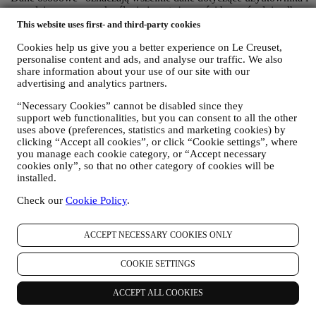
pozwalające nam na określenie jego tożsamości bezpośrednio albo
w połączeniu z innymi danymi.
This website uses first- and third-party cookies
Dzieci
: Nie pozyskujemy danych osobowych od dzieci. Trzeba mieć
Cookies help us give you a better experience on Le Creuset,
18 lat albo więcej, aby korzystać z naszej witryny internetowej i
personalise content and ads, and analyse our traffic. We also
naszych usług.
share information about your use of our site with our
Możemy gromadzić dane osobowe użytkowników korzystających z
advertising and analytics partners.
naszej strony internetowej („Strona internetowa”), rejestrujących
konto Le Creuset, kupujących produkty Le Creuset na Stronie
“Necessary Cookies” cannot be disabled since they
internetowej lub w naszych sklepach Le Creuset (Signature
support web functionalities, but you can consent to all the other
Boutique i Salony Outlet) lub subskrybujących nasze komunikaty
uses above (preferences, statistics and marketing cookies) by
marketingowe. Dane osobowe mogą dotyczyć:
clicking “Accept all cookies”, or click “Cookie settings”, where
you manage each cookie category, or “Accept necessary
dane zakupu, na przykład datę i godzinę zakupu, dane
cookies only”, so that no other category of cookies will be
dostawy, dane i informacje szczegółowe dotyczące produktu i
installed.
płatności w celu realizacji zamówień;
dane użytkownika dotyczące historii przeglądania Internetu
Check our
Cookie Policy
.
(np. identyfikatory internetowe – takie jak adres IP, wersja
przeglądarki, system operacyjny, czas trwania wizyty,
ACCEPT NECESSARY COOKIES ONLY
powracający użytkownik, pochodzenie geograficzne)
gromadzone podczas wizyt w Witrynie internetowej
(niezależnie od bycia zarejestrowanym użytkownikiem)
COOKIE SETTINGS
poprzez korzystanie z logów lub technologii śledzenia, takich
jak "pliki cookie" i innych podobnych technologii (w tym
ACCEPT ALL COOKIES
technologię Piksela Śledzącego) ,informacje na temat
gromadzenia danych za pomocą plików cookie można