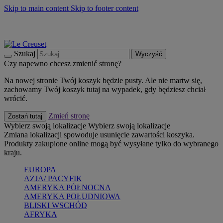
Skip to main content
Skip to footer content
Summer must-haves
Kup Teraz
Bezpłatna dostawa naczyń
Dostawa w ciągu 2-3 dni roboczych
Szukaj
Wyczyść
Czy napewno chcesz zmienić stronę?
Na nowej stronie Twój koszyk będzie pusty. Ale nie martw się,
zachowamy Twój koszyk tutaj na wypadek, gdy będziesz chciał
wrócić.
Zmień stronę
Zostań tutaj
Wybierz swoją lokalizacje
Wybierz swoją lokalizacje
Zmiana lokalizacji spowoduje usunięcie zawartości koszyka.
Produkty zakupione online mogą być wysyłane tylko do wybranego
kraju.
EUROPA
AZJA/ PACYFIK
AMERYKA PÓŁNOCNA
AMERYKA POŁUDNIOWA
BLISKI WSCHÓD
AFRYKA