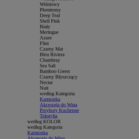
Wiśniowy
Płomienny
Deep Teal
Shell Pink
Biały
Meringue
Azure
Flint
Czarny Mat
Bleu Riviera
Chambray
Sea Salt
Bamboo Green
Czarny Błyszczący
Nectar
Nuit
według Kategoria
Kamionka
Akcesoria do Wina
Przybory Kuchenne
Tekstylia
według KOLOR
według Kategoria
Kamionka
Akcesoria do Wina