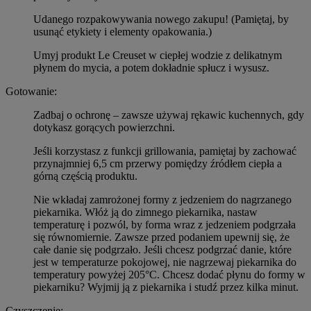
Udanego rozpakowywania nowego zakupu! (Pamiętaj, by
usunąć etykiety i elementy opakowania.)
Umyj produkt Le Creuset w ciepłej wodzie z delikatnym
płynem do mycia, a potem dokładnie spłucz i wysusz.
Gotowanie:
Zadbaj o ochronę – zawsze używaj rękawic kuchennych, gdy
dotykasz gorących powierzchni.
Jeśli korzystasz z funkcji grillowania, pamiętaj by zachować
przynajmniej 6,5 cm przerwy pomiędzy źródłem ciepła a
górną częścią produktu.
Nie wkładaj zamrożonej formy z jedzeniem do nagrzanego
piekarnika. Włóż ją do zimnego piekarnika, nastaw
temperaturę i pozwól, by forma wraz z jedzeniem podgrzała
się równomiernie. Zawsze przed podaniem upewnij się, że
całe danie się podgrzało. Jeśli chcesz podgrzać danie, które
jest w temperaturze pokojowej, nie nagrzewaj piekarnika do
temperatury powyżej 205°C. Chcesz dodać płynu do formy w
piekarniku? Wyjmij ją z piekarnika i studź przez kilka minut.
Czyszczenie: