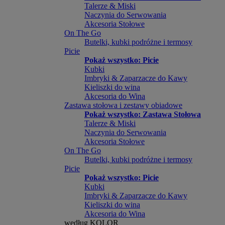
Talerze & Miski
Naczynia do Serwowania
Akcesoria Stołowe
On The Go
Butelki, kubki podróżne i termosy
Picie
Pokaż wszystko: Picie
Kubki
Imbryki & Zaparzacze do Kawy
Kieliszki do wina
Akcesoria do Wina
Zastawa stołowa i zestawy obiadowe
Pokaż wszystko: Zastawa Stołowa
Talerze & Miski
Naczynia do Serwowania
Akcesoria Stołowe
On The Go
Butelki, kubki podróżne i termosy
Picie
Pokaż wszystko: Picie
Kubki
Imbryki & Zaparzacze do Kawy
Kieliszki do wina
Akcesoria do Wina
według KOLOR