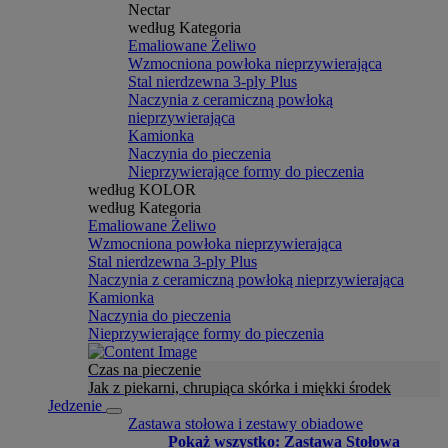
Nectar
według Kategoria
Emaliowane Żeliwo
Wzmocniona powłoka nieprzywierająca
Stal nierdzewna 3-ply Plus
Naczynia z ceramiczną powłoką
nieprzywierająca
Kamionka
Naczynia do pieczenia
Nieprzywierające formy do pieczenia
według KOLOR
według Kategoria
Emaliowane Żeliwo
Wzmocniona powłoka nieprzywierająca
Stal nierdzewna 3-ply Plus
Naczynia z ceramiczną powłoką nieprzywierająca
Kamionka
Naczynia do pieczenia
Nieprzywierające formy do pieczenia
Czas na pieczenie
Jak z piekarni, chrupiąca skórka i miękki środek
Jedzenie
Zastawa stołowa i zestawy obiadowe
Pokaż wszystko: Zastawa Stołowa