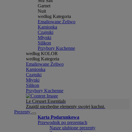
Sea Salt
Garnet
Nuit
według Kategoria
Emaliowane Żeliwo
Kamionka
Czajniki
Młynki
Silikon
Przybory Kuchenne
według KOLOR
według Kategoria
Emaliowane Żeliwo
Kamionka
Czajniki
Młynki
Silikon
Przybory Kuchenne
Le Creuset Essentials
Znajdź niezbędne elementy swojej kuchni.
Prezenty
Karta Podarunkowa
Przewodnik po prezentach
Nasze ulubione prezenty