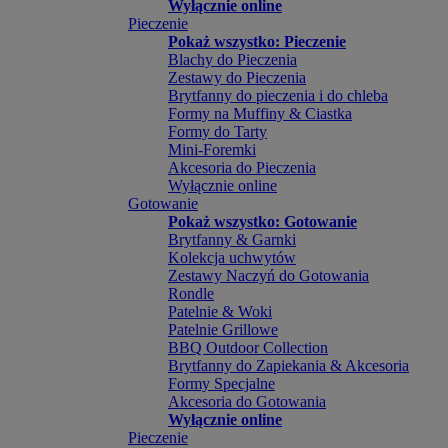
Wyłącznie online
Pieczenie
Pokaż wszystko: Pieczenie
Blachy do Pieczenia
Zestawy do Pieczenia
Brytfanny do pieczenia i do chleba
Formy na Muffiny & Ciastka
Formy do Tarty
Mini-Foremki
Akcesoria do Pieczenia
Wyłącznie online
Gotowanie
Pokaż wszystko: Gotowanie
Brytfanny & Garnki
Kolekcja uchwytów
Zestawy Naczyń do Gotowania
Rondle
Patelnie & Woki
Patelnie Grillowe
BBQ Outdoor Collection
Brytfanny do Zapiekania & Akcesoria
Formy Specjalne
Akcesoria do Gotowania
Wyłącznie online
Pieczenie