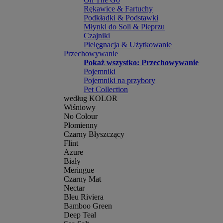
Rękawice & Fartuchy
Podkładki & Podstawki
Młynki do Soli & Pieprzu
Czajniki
Pielęgnacja & Użytkowanie
Przechowywanie
Pokaż wszystko: Przechowywanie
Pojemniki
Pojemniki na przybory
Pet Collection
według KOLOR
Wiśniowy
No Colour
Płomienny
Czarny Błyszczący
Flint
Azure
Biały
Meringue
Czarny Mat
Nectar
Bleu Riviera
Bamboo Green
Deep Teal