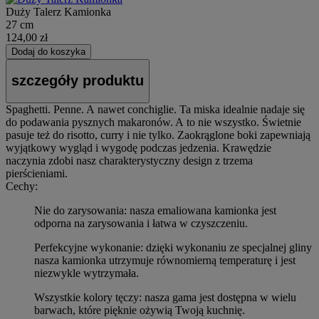
Duży Talerz Kamionka
27 cm
124,00 zł
Dodaj do koszyka
szczegóły produktu
Spaghetti. Penne. A nawet conchiglie. Ta miska idealnie nadaje się
do podawania pysznych makaronów. A to nie wszystko. Świetnie
pasuje też do risotto, curry i nie tylko. Zaokrąglone boki zapewniają
wyjątkowy wygląd i wygodę podczas jedzenia. Krawędzie
naczynia zdobi nasz charakterystyczny design z trzema
pierścieniami.
Cechy:
Nie do zarysowania: nasza emaliowana kamionka jest
odporna na zarysowania i łatwa w czyszczeniu.
Perfekcyjne wykonanie: dzięki wykonaniu ze specjalnej gliny
nasza kamionka utrzymuje równomierną temperaturę i jest
niezwykle wytrzymała.
Wszystkie kolory tęczy: nasza gama jest dostępna w wielu
barwach, które pięknie ożywią Twoją kuchnię.