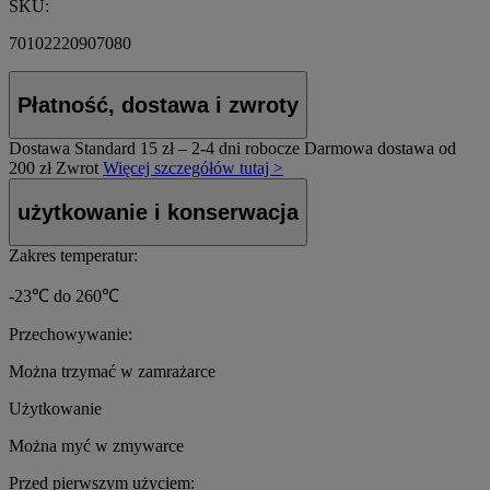
SKU:
70102220907080
Płatność, dostawa i zwroty
Dostawa Standard
15 zł – 2-4 dni robocze
Darmowa dostawa od
200 zł
Zwrot
Więcej szczegółów tutaj >
użytkowanie i konserwacja
Zakres temperatur:
-23℃ do 260℃
Przechowywanie:
Można trzymać w zamrażarce
Użytkowanie
Można myć w zmywarce
Przed pierwszym użyciem: