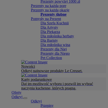
Prezenty powyżej 1000 zł
Prezenty na każdą porę
Prezenty na każdą okazję
Prezenty ślubne
Pomysły na Prezent
Dla Szefa Kuchnii
Dla Artysty
Dla Piekarza
Dla miłośnika herbaty
Dla Baristy
Dla miłośnika wina
Prezenty dla Niej
Prezenty dla Niego
Pet Collection
Nowości
Odkryj najnowsze produkty Le Creuset.
Karty podarunkowe
Daj im możliwość wyboru i pozwól im wybrać
naczynia kuchenne, których pragną.
Oferty
Odkryj
Odkryj
Przepisy