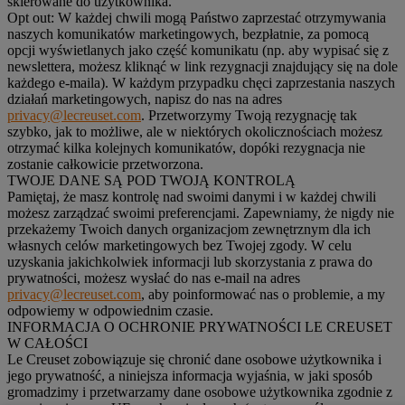
skierowane do użytkownika.
Opt out:
W każdej chwili mogą Państwo zaprzestać otrzymywania
naszych komunikatów marketingowych, bezpłatnie, za pomocą
opcji wyświetlanych jako część komunikatu (np. aby wypisać się z
newslettera, możesz kliknąć w link rezygnacji znajdujący się na dole
każdego e-maila). W każdym przypadku chęci zaprzestania naszych
działań marketingowych, napisz do nas na adres
privacy@lecreuset.com
. Przetworzymy Twoją rezygnację tak
szybko, jak to możliwe, ale w niektórych okolicznościach możesz
otrzymać kilka kolejnych komunikatów, dopóki rezygnacja nie
zostanie całkowicie przetworzona.
TWOJE DANE SĄ POD TWOJĄ KONTROLĄ
Pamiętaj, że masz kontrolę nad swoimi danymi i w każdej chwili
możesz zarządzać swoimi preferencjami. Zapewniamy, że nigdy nie
przekażemy Twoich danych organizacjom zewnętrznym dla ich
własnych celów marketingowych bez Twojej zgody. W celu
uzyskania jakichkolwiek informacji lub skorzystania z prawa do
prywatności, możesz wysłać do nas e-mail na adres
privacy@lecreuset.com
, aby poinformować nas o problemie, a my
odpowiemy w odpowiednim czasie.
INFORMACJA O OCHRONIE PRYWATNOŚCI LE CREUSET
W CAŁOŚCI
Le Creuset zobowiązuje się chronić dane osobowe użytkownika i
jego prywatność, a niniejsza informacja wyjaśnia, w jaki sposób
gromadzimy i przetwarzamy dane osobowe użytkownika zgodnie z