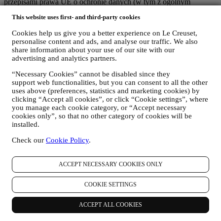
przepisami prawa UE o ochronie danych (w tym z ogólnym
rozporządzeniem o ochronie danych UE 2016/679) oraz przepisami
This website uses first- and third-party cookies
prawa dotyczącymi ochrony danych obowiązującymi w kraju, na
terytorium i w lokalizacji użytkownika ("
Przepisy dotyczące
Cookies help us give you a better experience on Le Creuset,
ochrony danych
").
personalise content and ads, and analyse our traffic. We also
1. KIEDY I JAKIE RODZAJE DANYCH UŻYTKOWNIKA
share information about your use of our site with our
GROMADZIMY?
advertising and analytics partners.
"Dane osobowe" oznaczają wszelkie dane dotyczące użytkownika i
pozwalające nam na określenie jego tożsamości bezpośrednio albo
“Necessary Cookies” cannot be disabled since they
w połączeniu z innymi danymi.
support web functionalities, but you can consent to all the other
Dzieci
: Nie pozyskujemy danych osobowych od dzieci. Trzeba mieć
uses above (preferences, statistics and marketing cookies) by
18 lat albo więcej, aby korzystać z naszej witryny internetowej i
clicking “Accept all cookies”, or click “Cookie settings”, where
you manage each cookie category, or “Accept necessary
naszych usług.
cookies only”, so that no other category of cookies will be
Możemy gromadzić dane osobowe użytkowników korzystających z
installed.
naszej strony internetowej („Strona internetowa”), rejestrujących
konto Le Creuset, kupujących produkty Le Creuset na Stronie
Check our
Cookie Policy
.
internetowej lub w naszych sklepach Le Creuset (Signature
Boutique i Salony Outlet) lub subskrybujących nasze komunikaty
marketingowe. Dane osobowe mogą dotyczyć:
ACCEPT NECESSARY COOKIES ONLY
dane zakupu, na przykład datę i godzinę zakupu, dane
COOKIE SETTINGS
dostawy, dane i informacje szczegółowe dotyczące produktu i
płatności w celu realizacji zamówień;
dane użytkownika dotyczące historii przeglądania Internetu
ACCEPT ALL COOKIES
(np. identyfikatory internetowe – takie jak adres IP, wersja