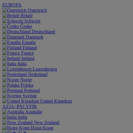
EUROPA
Österreich
België
Schweiz
Česko
Deutschland
Danmark
España
Finland
France
Ireland
Italia
Luxembourg
Nederland
Norge
Polska
Portugal
Sverige
United Kingdom
AZJA/ PACYFIK
Australia
India
New Zealand
Hong Kong