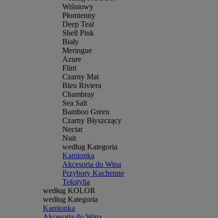
Wiśniowy
Płomienny
Deep Teal
Shell Pink
Biały
Meringue
Azure
Flint
Czarny Mat
Bleu Riviera
Chambray
Sea Salt
Bamboo Green
Czarny Błyszczący
Nectar
Nuit
według Kategoria
Kamionka
Akcesoria do Wina
Przybory Kuchenne
Tekstylia
według KOLOR
według Kategoria
Kamionka
Akcesoria do Wina