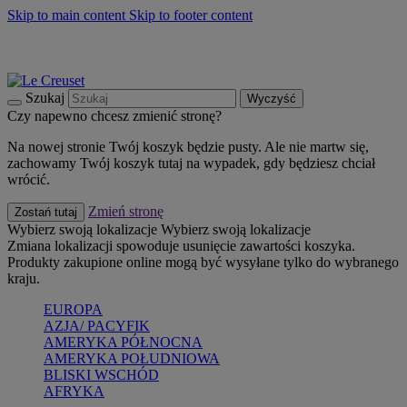
Skip to main content
Skip to footer content
Summer must-haves
Kup Teraz
Bezpłatna dostawa naczyń
Dostawa w ciągu 2-3 dni roboczych
Szukaj
Wyczyść
Czy napewno chcesz zmienić stronę?
Na nowej stronie Twój koszyk będzie pusty. Ale nie martw się,
zachowamy Twój koszyk tutaj na wypadek, gdy będziesz chciał
wrócić.
Zmień stronę
Zostań tutaj
Wybierz swoją lokalizacje
Wybierz swoją lokalizacje
Zmiana lokalizacji spowoduje usunięcie zawartości koszyka.
Produkty zakupione online mogą być wysyłane tylko do wybranego
kraju.
EUROPA
AZJA/ PACYFIK
AMERYKA PÓŁNOCNA
AMERYKA POŁUDNIOWA
BLISKI WSCHÓD
AFRYKA