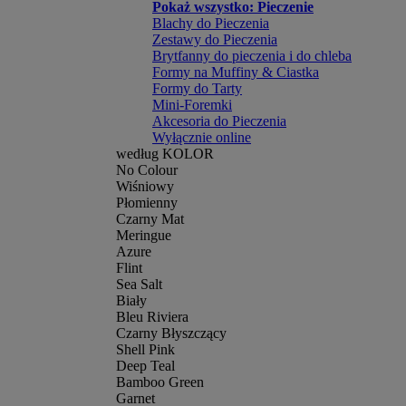
Pokaż wszystko: Pieczenie
Blachy do Pieczenia
Zestawy do Pieczenia
Brytfanny do pieczenia i do chleba
Formy na Muffiny & Ciastka
Formy do Tarty
Mini-Foremki
Akcesoria do Pieczenia
Wyłącznie online
według KOLOR
No Colour
Wiśniowy
Płomienny
Czarny Mat
Meringue
Azure
Flint
Sea Salt
Biały
Bleu Riviera
Czarny Błyszczący
Shell Pink
Deep Teal
Bamboo Green
Garnet