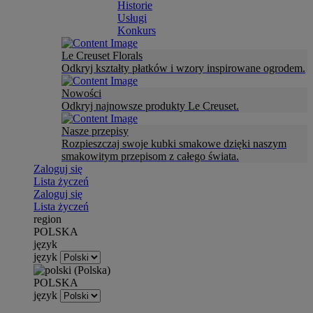
Historie
Usługi
Konkurs
Le Creuset Florals
Odkryj kształty płatków i wzory inspirowane ogrodem.
Nowości
Odkryj najnowsze produkty Le Creuset.
Nasze przepisy
Rozpieszczaj swoje kubki smakowe dzięki naszym
smakowitym przepisom z całego świata.
Zaloguj się
Lista życzeń
Zaloguj się
Lista życzeń
region
POLSKA
język
język
POLSKA
język