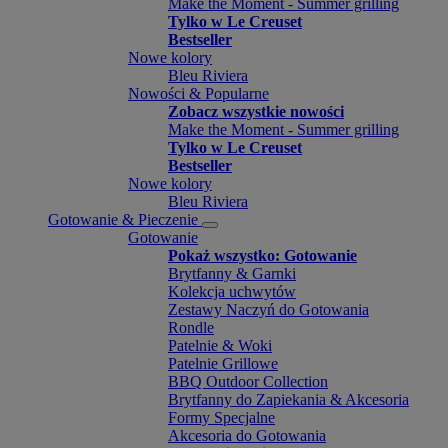
Make the Moment - Summer grilling
Tylko w Le Creuset
Bestseller
Nowe kolory
Bleu Riviera
Nowości & Popularne
Zobacz wszystkie nowości
Make the Moment - Summer grilling
Tylko w Le Creuset
Bestseller
Nowe kolory
Bleu Riviera
Gotowanie & Pieczenie
Gotowanie
Pokaż wszystko: Gotowanie
Brytfanny & Garnki
Kolekcja uchwytów
Zestawy Naczyń do Gotowania
Rondle
Patelnie & Woki
Patelnie Grillowe
BBQ Outdoor Collection
Brytfanny do Zapiekania & Akcesoria
Formy Specjalne
Akcesoria do Gotowania