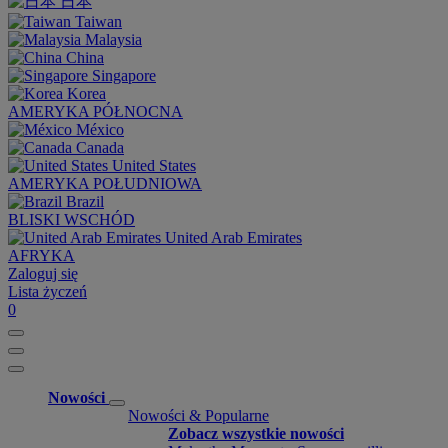
日本
Taiwan
Malaysia
China
Singapore
Korea
AMERYKA PÓŁNOCNA
México
Canada
United States
AMERYKA POŁUDNIOWA
Brazil
BLISKI WSCHÓD
United Arab Emirates
AFRYKA
Zaloguj się
Lista życzeń
0
Nowości
Nowości & Popularne
Zobacz wszystkie nowości