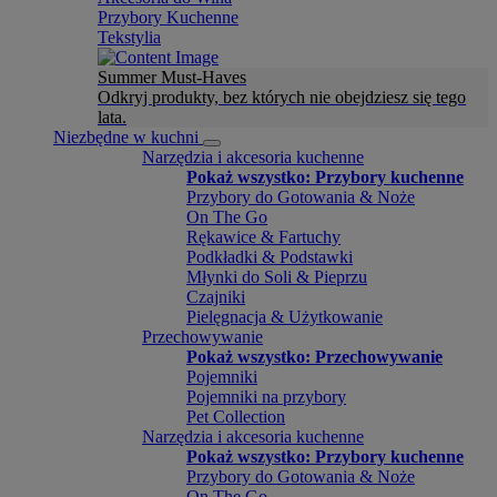
Przybory Kuchenne
Tekstylia
Summer Must-Haves
Odkryj produkty, bez których nie obejdziesz się tego
lata.
Niezbędne w kuchni
Narzędzia i akcesoria kuchenne
Pokaż wszystko: Przybory kuchenne
Przybory do Gotowania & Noże
On The Go
Rękawice & Fartuchy
Podkładki & Podstawki
Młynki do Soli & Pieprzu
Czajniki
Pielęgnacja & Użytkowanie
Przechowywanie
Pokaż wszystko: Przechowywanie
Pojemniki
Pojemniki na przybory
Pet Collection
Narzędzia i akcesoria kuchenne
Pokaż wszystko: Przybory kuchenne
Przybory do Gotowania & Noże
On The Go