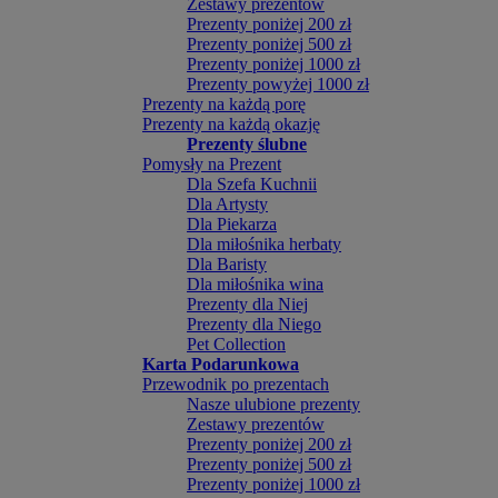
Zestawy prezentów
Prezenty poniżej 200 zł
Prezenty poniżej 500 zł
Prezenty poniżej 1000 zł
Prezenty powyżej 1000 zł
Prezenty na każdą porę
Prezenty na każdą okazję
Prezenty ślubne
Pomysły na Prezent
Dla Szefa Kuchnii
Dla Artysty
Dla Piekarza
Dla miłośnika herbaty
Dla Baristy
Dla miłośnika wina
Prezenty dla Niej
Prezenty dla Niego
Pet Collection
Karta Podarunkowa
Przewodnik po prezentach
Nasze ulubione prezenty
Zestawy prezentów
Prezenty poniżej 200 zł
Prezenty poniżej 500 zł
Prezenty poniżej 1000 zł