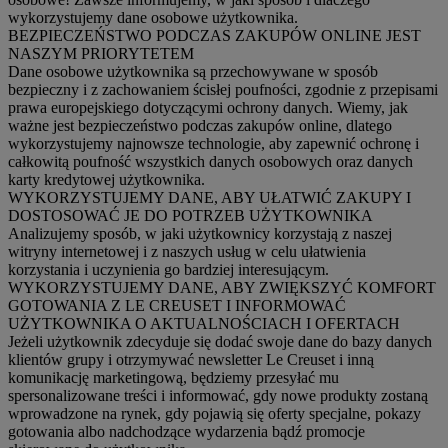
wykorzystujemy dane osobowe użytkownika.
BEZPIECZEŃSTWO PODCZAS ZAKUPÓW ONLINE JEST
NASZYM PRIORYTETEM
Dane osobowe użytkownika są przechowywane w sposób
bezpieczny i z zachowaniem ścisłej poufności, zgodnie z przepisami
prawa europejskiego dotyczącymi ochrony danych. Wiemy, jak
ważne jest bezpieczeństwo podczas zakupów online, dlatego
wykorzystujemy najnowsze technologie, aby zapewnić ochronę i
całkowitą poufność wszystkich danych osobowych oraz danych
karty kredytowej użytkownika.
WYKORZYSTUJEMY DANE, ABY UŁATWIĆ ZAKUPY I
DOSTOSOWAĆ JE DO POTRZEB UŻYTKOWNIKA
Analizujemy sposób, w jaki użytkownicy korzystają z naszej
witryny internetowej i z naszych usług w celu ułatwienia
korzystania i uczynienia go bardziej interesującym.
WYKORZYSTUJEMY DANE, ABY ZWIĘKSZYĆ KOMFORT
GOTOWANIA Z LE CREUSET I INFORMOWAĆ
UŻYTKOWNIKA O AKTUALNOŚCIACH I OFERTACH
Jeżeli użytkownik zdecyduje się dodać swoje dane do bazy danych
klientów grupy i otrzymywać newsletter Le Creuset i inną
komunikację marketingową, będziemy przesyłać mu
spersonalizowane treści i informować, gdy nowe produkty zostaną
wprowadzone na rynek, gdy pojawią się oferty specjalne, pokazy
gotowania albo nadchodzące wydarzenia bądź promocje