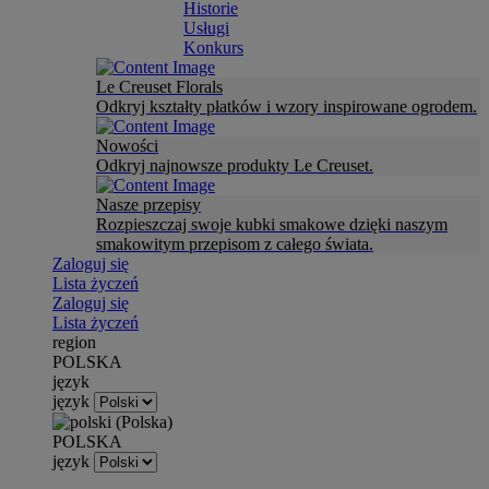
Historie
Usługi
Konkurs
Le Creuset Florals
Odkryj kształty płatków i wzory inspirowane ogrodem.
Nowości
Odkryj najnowsze produkty Le Creuset.
Nasze przepisy
Rozpieszczaj swoje kubki smakowe dzięki naszym
smakowitym przepisom z całego świata.
Zaloguj się
Lista życzeń
Zaloguj się
Lista życzeń
region
POLSKA
język
język
POLSKA
język