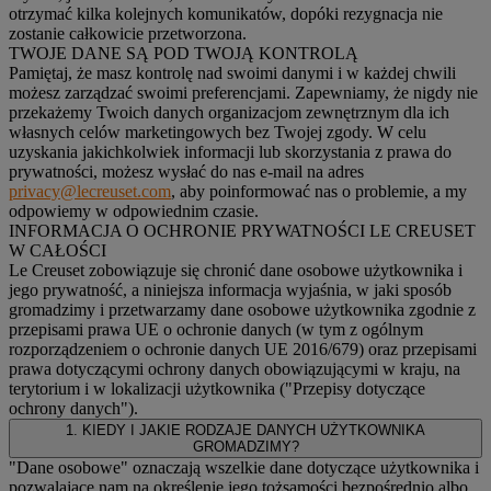
otrzymać kilka kolejnych komunikatów, dopóki rezygnacja nie
zostanie całkowicie przetworzona.
TWOJE DANE SĄ POD TWOJĄ KONTROLĄ
Pamiętaj, że masz kontrolę nad swoimi danymi i w każdej chwili
możesz zarządzać swoimi preferencjami. Zapewniamy, że nigdy nie
przekażemy Twoich danych organizacjom zewnętrznym dla ich
własnych celów marketingowych bez Twojej zgody. W celu
uzyskania jakichkolwiek informacji lub skorzystania z prawa do
prywatności, możesz wysłać do nas e-mail na adres
privacy@lecreuset.com
, aby poinformować nas o problemie, a my
odpowiemy w odpowiednim czasie.
INFORMACJA O OCHRONIE PRYWATNOŚCI LE CREUSET
W CAŁOŚCI
Le Creuset zobowiązuje się chronić dane osobowe użytkownika i
jego prywatność, a niniejsza informacja wyjaśnia, w jaki sposób
gromadzimy i przetwarzamy dane osobowe użytkownika zgodnie z
przepisami prawa UE o ochronie danych (w tym z ogólnym
rozporządzeniem o ochronie danych UE 2016/679) oraz przepisami
prawa dotyczącymi ochrony danych obowiązującymi w kraju, na
terytorium i w lokalizacji użytkownika ("
Przepisy dotyczące
ochrony danych
").
1. KIEDY I JAKIE RODZAJE DANYCH UŻYTKOWNIKA
GROMADZIMY?
"Dane osobowe" oznaczają wszelkie dane dotyczące użytkownika i
pozwalające nam na określenie jego tożsamości bezpośrednio albo