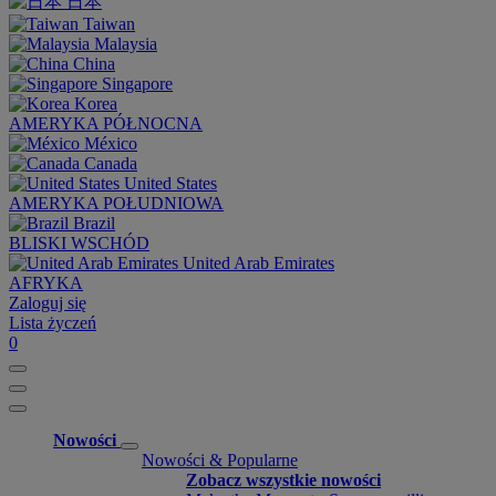
日本
Taiwan
Malaysia
China
Singapore
Korea
AMERYKA PÓŁNOCNA
México
Canada
United States
AMERYKA POŁUDNIOWA
Brazil
BLISKI WSCHÓD
United Arab Emirates
AFRYKA
Zaloguj się
Lista życzeń
0
Nowości
Nowości & Popularne
Zobacz wszystkie nowości