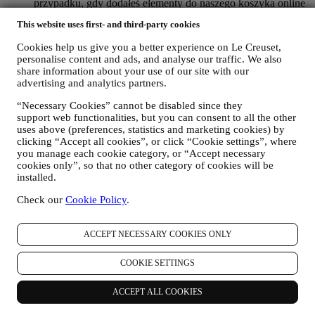
przypadku, gdy dodałeś elementy do naszego koszyka online
bez sfinalizowania zakupu. Jeśli nie sfinalizujesz zakupu w
This website uses first- and third-party cookies
określonym czasie, żadne dalsze wiadomości nie zostaną
wysłane.
Cookies help us give you a better experience on Le Creuset,
W CELU INFORMOWANIA UŻYTKOWNIKA O
personalise content and ads, and analyse our traffic. We also
AKTUALNOŚCIACH ALBO OFERTACH
share information about your use of our site with our
DOTYCZĄCYCH PRODUKTÓW LE CREUSET
advertising and analytics partners.
Jeżeli użytkownik wyraził na to zgodę (na przykład poprzez
zapisanie się do naszego newslettera przy tworzeniu konta w
“Necessary Cookies” cannot be disabled since they
naszej Witrynie internetowej będziemy przesyłać
support web functionalities, but you can consent to all the other
użytkownikowi spersonalizowane wiadomości marketingowe
uses above (preferences, statistics and marketing cookies) by
clicking “Accept all cookies”, or click “Cookie settings”, where
oraz aktualności dotyczące inicjatyw Le Creuset w lokalnych
you manage each cookie category, or “Accept necessary
oddziałach, lokalnych jednostek stowarzyszonych oraz
cookies only”, so that no other category of cookies will be
partnerów. Będziemy kontaktować się z użytkownikiem
installed.
głównie pocztą elektroniczną albo za pośrednictwem mediów
społecznościowych, jak również korzystając z metod
Check our
Cookie Policy
.
automatycznych. Tego rodzaju komunikaty będą dotyczyły
produktów Le Creuset albo otwarcia nowych sklepów,
ekskluzywnych wydarzeń, konkursów, ankiet, prezentacji
ACCEPT NECESSARY COOKIES ONLY
zorganizowanych przez Le Creuset, którymi użytkownik
może być zainteresowany, albo ofert specjalnych, które mogą
COOKIE SETTINGS
się mu spodobać, również na podstawie pewnych informacji
szczegółowych, które posiadamy o użytkowniku, takich jak
ACCEPT ALL COOKIES
lokalizacja albo historia zakupów. Będziemy przetwarzać
dane użytkownika, aby lepiej zrozumieć jego