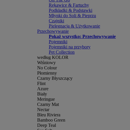
Rękawice & Fartuchy
Podkładki & Podstawki
Młynki do Soli & Pieprzu
Czajniki
Pielęgnacja & Użytkowanie
Przechowywanie
Pokaż wszystko: Przechowywanie
Pojemniki
Pojemniki na przybory
Pet Collection
według KOLOR
Wiśniowy
No Colour
Płomienny
Czarny Błyszczący
Flint
Azure
Biały
Meringue
Czarny Mat
Nectar
Bleu Riviera
Bamboo Green
Deep Teal