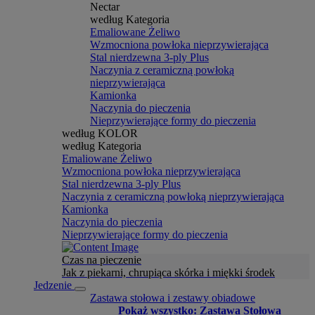
Nectar
według Kategoria
Emaliowane Żeliwo
Wzmocniona powłoka nieprzywierająca
Stal nierdzewna 3-ply Plus
Naczynia z ceramiczną powłoką
nieprzywierająca
Kamionka
Naczynia do pieczenia
Nieprzywierające formy do pieczenia
według KOLOR
według Kategoria
Emaliowane Żeliwo
Wzmocniona powłoka nieprzywierająca
Stal nierdzewna 3-ply Plus
Naczynia z ceramiczną powłoką nieprzywierająca
Kamionka
Naczynia do pieczenia
Nieprzywierające formy do pieczenia
Czas na pieczenie
Jak z piekarni, chrupiąca skórka i miękki środek
Jedzenie
Zastawa stołowa i zestawy obiadowe
Pokaż wszystko: Zastawa Stołowa