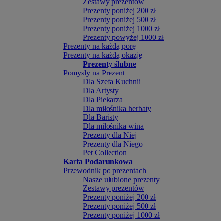
Zestawy prezentów
Prezenty poniżej 200 zł
Prezenty poniżej 500 zł
Prezenty poniżej 1000 zł
Prezenty powyżej 1000 zł
Prezenty na każdą porę
Prezenty na każdą okazję
Prezenty ślubne
Pomysły na Prezent
Dla Szefa Kuchnii
Dla Artysty
Dla Piekarza
Dla miłośnika herbaty
Dla Baristy
Dla miłośnika wina
Prezenty dla Niej
Prezenty dla Niego
Pet Collection
Karta Podarunkowa
Przewodnik po prezentach
Nasze ulubione prezenty
Zestawy prezentów
Prezenty poniżej 200 zł
Prezenty poniżej 500 zł
Prezenty poniżej 1000 zł