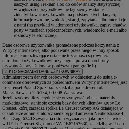
naszych usług i reklam albo do celów analizy statystycznej –
w większości przypadków nie będziemy w stanie
zidentyfikować użytkownika na podstawie tych danych;
informacje zwrotne, wnioski, skargi, zapytania albo interakcje
z nami (na przykład wiadomości użytkownika, zapisy chatów,
posty w mediach społecznościowych, wiadomości e-mail albo
rozmowy telefoniczne).
Dane osobowe użytkownika gromadzone podczas korzystania z
Witryny internetowej albo podawane przez niego w inny sposób
informacje umożliwiające ustalenie tożsamości są również
chronione i użytkownikowi przysługują prawa do ochrony
prywatności wyjaśnione w poniższym paragrafie h).
2. KTO GROMADZI DANE UŻYTKOWNIKA?
Administratorem danych osobowych w odniesieniu do usług e-
commerce oferowanych za pośrednictwem Witryny internetowej jest
Le Creuset Poland Sp. z o.o. z siedzibą pod adresem ul.
Marszałkowska 126/134, 00-008 Warszawa.
Jeżeli użytkownik zdecyduje się otrzymywać od nas materiały
marketingowe, stanie się częścią bazy danych klientów grupy Le
Creuset, którą zarządza spółka Le Creuset Group AG działającą w
charakterze administratora z siedzibą pod adresem Neuhofstrasse 4 ,
Baar, Zug, 6340 Szwajcaria (która wyznaczyła jako przedstawiciela
w UE Le Creuset SL, numer VAT B62153630, z siedzibą w Paseo
de Gracia 9, 2º, 08007 Barcelona, Hiszpania), w oparciu o umowę o