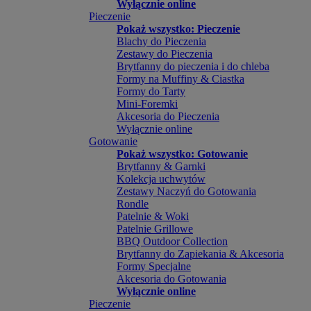
Wyłącznie online
Pieczenie
Pokaż wszystko: Pieczenie
Blachy do Pieczenia
Zestawy do Pieczenia
Brytfanny do pieczenia i do chleba
Formy na Muffiny & Ciastka
Formy do Tarty
Mini-Foremki
Akcesoria do Pieczenia
Wyłącznie online
Gotowanie
Pokaż wszystko: Gotowanie
Brytfanny & Garnki
Kolekcja uchwytów
Zestawy Naczyń do Gotowania
Rondle
Patelnie & Woki
Patelnie Grillowe
BBQ Outdoor Collection
Brytfanny do Zapiekania & Akcesoria
Formy Specjalne
Akcesoria do Gotowania
Wyłącznie online
Pieczenie