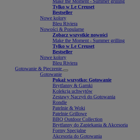
Make the Moment - Summer grilling
Tylko w Le Creuset
Bestseller
Nowe kolory
Bleu Riviera
Nowości & Popularne
Zobacz wszystkie nowości
Make the Moment - Summer grilling
Tylko w Le Creuset
Bestseller
Nowe kolory
Bleu Riviera
Gotowanie & Pieczenie
Gotowanie
Pokaż wszystko: Gotowanie
Brytfanny & Garnki
Kolekcja uchwytów
Zestawy Naczyń do Gotowania
Rondle
Patelnie & Woki
Patelnie Grillowe
BBQ Outdoor Collection
Brytfanny do Zapiekania & Akcesoria
Formy Specjalne
Akcesoria do Gotowania