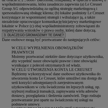
współadministrowaniu, która zasadniczo zapewnia (a) Le Creuset
Group AG odpowiedzialną za ogólną strategię marketingową i
spersonalizowaną obsługę klienta; (b) lokalne podmioty Le Creuset
korzystające ze wspomnianej strategii i wdrażające ją, a także
niezależnie opracowujące komunikację/inicjatywy marketingowe
lokalnie w Polsce (c) obaj współadministratorzy zobowiązani do
rozpatrywania wniosków o prawa osoby, której dane dotyczą.
3. DLACZEGO GROMADZIMY TE DANE?
Dane osobowe mogą być przetwarzane do następujących celów:
W CELU WYPEŁNIENIA OBOWIĄZKÓW
PRAWNYCH
Możemy przetwarzać niektóre dane dotyczące użytkownika,
aby wypełnić nasze obowiązki prawne i inne obowiązki
wynikające z poleceń otrzymanych od władz.
W CELU UTWORZENIA KONTA LE CREUSET
Będziemy wykorzystywać dane osobowe użytkownika do
utworzenia konta Le Creuset, które umożliwi mu dostęp do
serii korzyści udostępnianych zarejestrowanym
użytkownikom w celu świadczenia im lepszych usług, np.
szybszej realizacji transakcji, zapisywania wielu adresów
dostawy, przeglądania i śledzenia zamówień. Tego rodzaju
przetwarzanie jest oparte na świadczeniu tej usługi na
podstawie umowy.