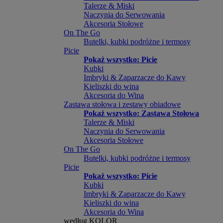
Talerze & Miski
Naczynia do Serwowania
Akcesoria Stołowe
On The Go
Butelki, kubki podróżne i termosy
Picie
Pokaż wszystko: Picie
Kubki
Imbryki & Zaparzacze do Kawy
Kieliszki do wina
Akcesoria do Wina
Zastawa stołowa i zestawy obiadowe
Pokaż wszystko: Zastawa Stołowa
Talerze & Miski
Naczynia do Serwowania
Akcesoria Stołowe
On The Go
Butelki, kubki podróżne i termosy
Picie
Pokaż wszystko: Picie
Kubki
Imbryki & Zaparzacze do Kawy
Kieliszki do wina
Akcesoria do Wina
według KOLOR