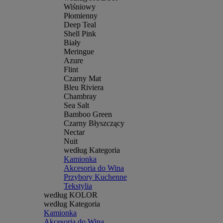
Wiśniowy
Płomienny
Deep Teal
Shell Pink
Biały
Meringue
Azure
Flint
Czarny Mat
Bleu Riviera
Chambray
Sea Salt
Bamboo Green
Czarny Błyszczący
Nectar
Nuit
według Kategoria
Kamionka
Akcesoria do Wina
Przybory Kuchenne
Tekstylia
według KOLOR
według Kategoria
Kamionka
Akcesoria do Wina