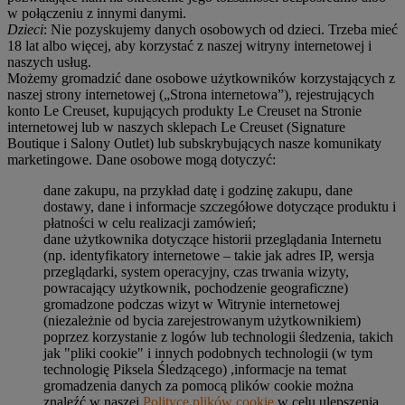
w połączeniu z innymi danymi.
Dzieci
: Nie pozyskujemy danych osobowych od dzieci. Trzeba mieć
18 lat albo więcej, aby korzystać z naszej witryny internetowej i
naszych usług.
Możemy gromadzić dane osobowe użytkowników korzystających z
naszej strony internetowej („Strona internetowa”), rejestrujących
konto Le Creuset, kupujących produkty Le Creuset na Stronie
internetowej lub w naszych sklepach Le Creuset (Signature
Boutique i Salony Outlet) lub subskrybujących nasze komunikaty
marketingowe. Dane osobowe mogą dotyczyć:
dane zakupu, na przykład datę i godzinę zakupu, dane
dostawy, dane i informacje szczegółowe dotyczące produktu i
płatności w celu realizacji zamówień;
dane użytkownika dotyczące historii przeglądania Internetu
(np. identyfikatory internetowe – takie jak adres IP, wersja
przeglądarki, system operacyjny, czas trwania wizyty,
powracający użytkownik, pochodzenie geograficzne)
gromadzone podczas wizyt w Witrynie internetowej
(niezależnie od bycia zarejestrowanym użytkownikiem)
poprzez korzystanie z logów lub technologii śledzenia, takich
jak "pliki cookie" i innych podobnych technologii (w tym
technologię Piksela Śledzącego) ,informacje na temat
gromadzenia danych za pomocą plików cookie można
znaleźć w naszej
Polityce plików cookie
w celu ulepszenia