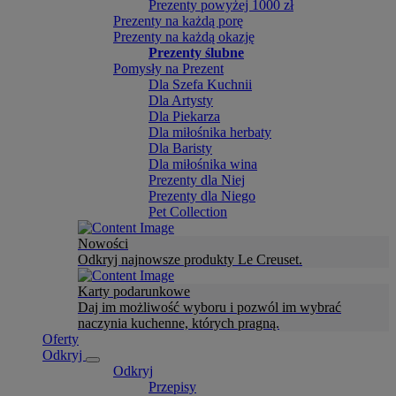
Prezenty powyżej 1000 zł
Prezenty na każdą porę
Prezenty na każdą okazję
Prezenty ślubne
Pomysły na Prezent
Dla Szefa Kuchnii
Dla Artysty
Dla Piekarza
Dla miłośnika herbaty
Dla Baristy
Dla miłośnika wina
Prezenty dla Niej
Prezenty dla Niego
Pet Collection
Nowości
Odkryj najnowsze produkty Le Creuset.
Karty podarunkowe
Daj im możliwość wyboru i pozwól im wybrać
naczynia kuchenne, których pragną.
Oferty
Odkryj
Odkryj
Przepisy