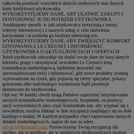
całkowitą poufność wszystkich danych osobowych oraz danych
karty kredytowej użytkownika.
WYKORZYSTUJEMY DANE, ABY UŁATWIĆ ZAKUPY I
DOSTOSOWAĆ JE DO POTRZEB UŻYTKOWNIKA
Analizujemy sposób, w jaki użytkownicy korzystają z naszej
witryny internetowej i z naszych usług w celu ułatwienia
korzystania i uczynienia go bardziej interesującym.
WYKORZYSTUJEMY DANE, ABY ZWIĘKSZYĆ KOMFORT
GOTOWANIA Z LE CREUSET I INFORMOWAĆ
UŻYTKOWNIKA O AKTUALNOŚCIACH I OFERTACH
Jeżeli użytkownik zdecyduje się dodać swoje dane do bazy danych
klientów grupy i otrzymywać newsletter Le Creuset i inną
komunikację marketingową, będziemy przesyłać mu
spersonalizowane treści i informować, gdy nowe produkty zostaną
wprowadzone na rynek, gdy pojawią się oferty specjalne, pokazy
gotowania albo nadchodzące wydarzenia bądź promocje
skierowane do użytkownika.
Opt out:
W każdej chwili mogą Państwo zaprzestać otrzymywania
naszych komunikatów marketingowych, bezpłatnie, za pomocą
opcji wyświetlanych jako część komunikatu (np. aby wypisać się z
newslettera, możesz kliknąć w link rezygnacji znajdujący się na dole
każdego e-maila). W każdym przypadku chęci zaprzestania naszych
działań marketingowych, napisz do nas na adres
privacy@lecreuset.com
. Przetworzymy Twoją rezygnację tak
szybko, jak to możliwe, ale w niektórych okolicznościach możesz