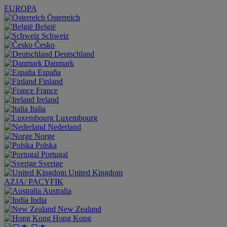
EUROPA
Österreich
België
Schweiz
Česko
Deutschland
Danmark
España
Finland
France
Ireland
Italia
Luxembourg
Nederland
Norge
Polska
Portugal
Sverige
United Kingdom
AZJA/ PACYFIK
Australia
India
New Zealand
Hong Kong