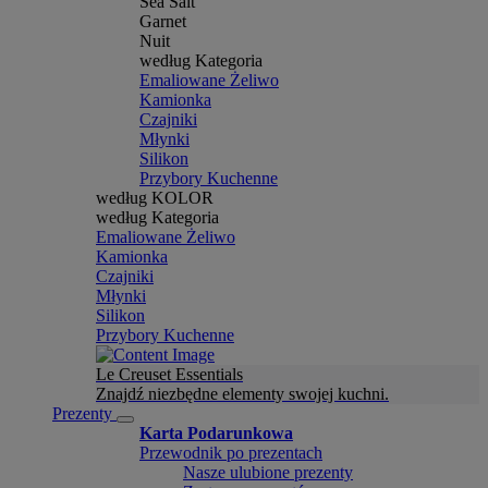
Sea Salt
Garnet
Nuit
według Kategoria
Emaliowane Żeliwo
Kamionka
Czajniki
Młynki
Silikon
Przybory Kuchenne
według KOLOR
według Kategoria
Emaliowane Żeliwo
Kamionka
Czajniki
Młynki
Silikon
Przybory Kuchenne
Le Creuset Essentials
Znajdź niezbędne elementy swojej kuchni.
Prezenty
Karta Podarunkowa
Przewodnik po prezentach
Nasze ulubione prezenty