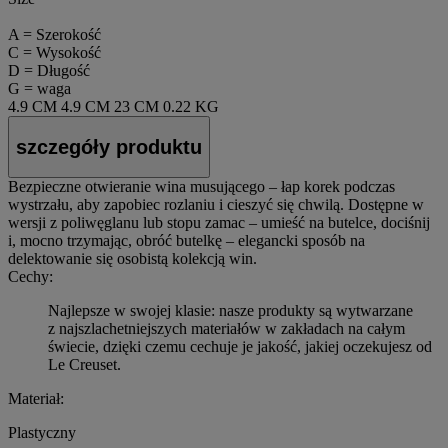
A = Szerokość
C = Wysokość
D = Długość
G = waga
4.9 CM
4.9 CM
23 CM
0.22 KG
szczegóły produktu
Bezpieczne otwieranie wina musującego – łap korek podczas
wystrzału, aby zapobiec rozlaniu i cieszyć się chwilą. Dostępne w
wersji z poliwęglanu lub stopu zamac – umieść na butelce, dociśnij
i, mocno trzymając, obróć butelkę – elegancki sposób na
delektowanie się osobistą kolekcją win.
Cechy:
Najlepsze w swojej klasie: nasze produkty są wytwarzane
z najszlachetniejszych materiałów w zakładach na całym
świecie, dzięki czemu cechuje je jakość, jakiej oczekujesz od
Le Creuset.
Materiał:
Plastyczny