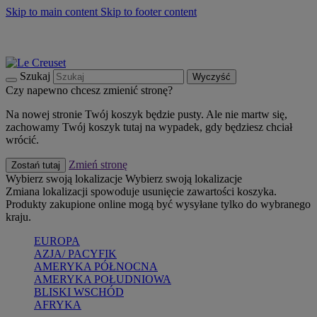
Skip to main content
Skip to footer content
Summer must-haves
Kup Teraz
Bezpłatna dostawa naczyń
Dostawa w ciągu 2-3 dni roboczych
Szukaj
Wyczyść
Czy napewno chcesz zmienić stronę?
Na nowej stronie Twój koszyk będzie pusty. Ale nie martw się,
zachowamy Twój koszyk tutaj na wypadek, gdy będziesz chciał
wrócić.
Zmień stronę
Zostań tutaj
Wybierz swoją lokalizacje
Wybierz swoją lokalizacje
Zmiana lokalizacji spowoduje usunięcie zawartości koszyka.
Produkty zakupione online mogą być wysyłane tylko do wybranego
kraju.
EUROPA
AZJA/ PACYFIK
AMERYKA PÓŁNOCNA
AMERYKA POŁUDNIOWA
BLISKI WSCHÓD
AFRYKA