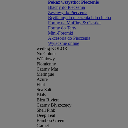
Pokaż wszystko: Pieczenie
Blachy do Pieczenia
Zestawy do Pieczenia
Brytfanny do pieczenia i do chleba
Formy na Muffiny & Ciastka
Formy do Tarty
Mini-Foremki
Akcesoria do Pieczenia
Wyłącznie online
według KOLOR
No Colour
Wiśniowy
Płomienny
Czarny Mat
Meringue
Azure
Flint
Sea Salt
Biały
Bleu Riviera
Czarny Błyszczący
Shell Pink
Deep Teal
Bamboo Green
Garnet