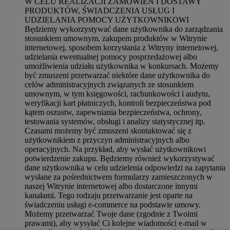
W CELU REALIZACJI ZAMÓWIEŃ I DOSTAWY
PRODUKTÓW, ŚWIADCZENIA USŁUG I
UDZIELANIA POMOCY UŻYTKOWNIKOWI
Będziemy wykorzystywać dane użytkownika do zarządzania
stosunkiem umownym, zakupem produktów w Witrynie
internetowej, sposobem korzystania z Witryny internetowej,
udzielania ewentualnej pomocy posprzedażowej albo
umożliwienia udziału użytkownika w konkursach. Możemy
być zmuszeni przetwarzać niektóre dane użytkownika do
celów administracyjnych związanych ze stosunkiem
umownym, w tym księgowości, rachunkowości i audytu,
weryfikacji kart płatniczych, kontroli bezpieczeństwa pod
kątem oszustw, zapewniania bezpieczeństwa, ochrony,
testowania systemów, obsługi i analizy statystycznej itp.
Czasami możemy być zmuszeni skontaktować się z
użytkownikiem z przyczyn administracyjnych albo
operacyjnych. Na przykład, aby wysłać użytkownikowi
potwierdzenie zakupu. Będziemy również wykorzystywać
dane użytkownika w celu udzielenia odpowiedzi na zapytania
wysłane za pośrednictwem formularzy zamieszczonych w
naszej Witrynie internetowej albo dostarczone innymi
kanałami. Tego rodzaju przetwarzanie jest oparte na
świadczeniu usługi e-commerce na podstawie umowy.
Możemy przetwarzać Twoje dane (zgodnie z Twoimi
prawami), aby wysyłać Ci kolejne wiadomości e-mail w