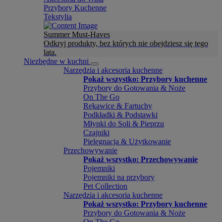
Przybory Kuchenne
Tekstylia
Summer Must-Haves
Odkryj produkty, bez których nie obejdziesz się tego
lata.
Niezbędne w kuchni
Narzędzia i akcesoria kuchenne
Pokaż wszystko: Przybory kuchenne
Przybory do Gotowania & Noże
On The Go
Rękawice & Fartuchy
Podkładki & Podstawki
Młynki do Soli & Pieprzu
Czajniki
Pielęgnacja & Użytkowanie
Przechowywanie
Pokaż wszystko: Przechowywanie
Pojemniki
Pojemniki na przybory
Pet Collection
Narzędzia i akcesoria kuchenne
Pokaż wszystko: Przybory kuchenne
Przybory do Gotowania & Noże
On The Go